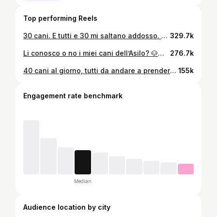
Top performing Reels
30 cani. E tutti e 30 mi saltano addosso. 🐕💥 Ogni mattina inizia così: facce assonnate, code impazzite, salti di gioia. Qualcuno non sta nella pelle (ciao Ettore 👋), qualcuno fa finta di niente… ma poi si fionda sul BauBus. 💬 Il vostro cane come reagirebbe se arrivassi a prenderlo per portarlo all’asilo? Ma soprattutto, anche i vostri colleghi vi accolgono così a lavoro? . . . #povdogsitter #presaacasa #asilopercani
329.7k
Li conosco o no i miei cani dell’Asilo? 🐶💖 Che siano questioni di pipì, posti preferiti sul Baubus, oppure saluti in ascensore, ci piace la nostra routine! 🌞 💬 Anche il vostro cane vi accoglie così quando vi vede? . . . #buongiornobranco #bauBus #vitadabranco
276.7k
40 cani al giorno, tutti da andare a prendere, e la regola è: OGNI CANE HA LA SUA ROUTINE ASSURDA. 😂 🐾 C’è chi sorride felice alla telecamera in ascensore (un vero professionista!), chi deve controllare prima di uscire dal portone, chi vuole le coccole in un modo e chi in un altro…riescono a rendere ogni salita in ascensore un evento. Adoro queste loro piccole follie! ❤️ 💬 Il vostro cane è un tipo da ascensore rilassato o da ispezione totale? Ditemelo qui sotto! 👇 ➡️ Segui e unisciti al giro di follie quotidiane! 🚌 . . . #povdogsitter #asilopercani #vitadacani🐶❤️
155k
Engagement rate benchmark
Median
Audience location by city