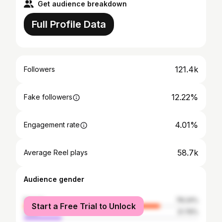
Get audience breakdown
Full Profile Data
121.4k
Followers
12.22%
Fake followers
4.01%
Engagement rate
58.7k
Average Reel plays
Audience gender
female
78.24%
Start a Free Trial to Unlock
male
21.76%