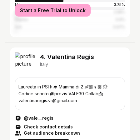
Milan
3.25%
Start a Free Trial to Unlock
Rome
2.58%
Naples
0.9%
Asti
0.67%
4. Valentina Regis
Italy
Laureata in PSI👩‍🎓 Mamma di 2 👶🏼👦🏽 💥
Codice sconto @prozis VALE30 Collab📩
valentinaregis.vr@gmail.com
@vale__regis
Check contact details
Get audience breakdown