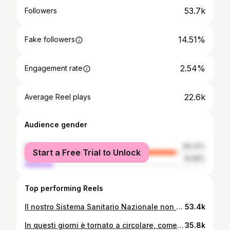
53.7k
Followers
14.51%
Fake followers
2.54%
Engagement rate
22.6k
Average Reel plays
Audience gender
female
84.31%
Start a Free Trial to Unlock
male
15.69%
Top performing Reels
Il nostro Sistema Sanitario Nazionale non è perfetto. A volte scricchiola, ci fa arrabbiare, ci fa aspettare e sembra fare acqua da tutte le parti. Ma è una nave che, nonostante tutto, continua a tenerci a galla e a portarci lontano. E non mi riferisco solo all’istituzione, ma soprattutto alle centinaia di migliaia di persone che ci lavorano, che SONO il sistema sanitario nazionale e che lo rendono possibile ogni giorno. Forse dovremmo ricordarcelo più spesso. E forse dovremmo anche chiederci non solo cosa non funziona, ma cosa possiamo fare noi perché funzioni meglio. Prenderci cura della nostra salute. Scegliere ogni giorno, per quanto possibile, stili di vita più sani, sapendo che ridurre il carico globale di malattia significa dare una mano concreta a chi cura. E ricordare che se prenotiamo una visita e non ci presentiamo senza disdire, abbiamo tolto la possibilità di accedere a quella prestazione ad un’altra persone e abbiamo contribuito ad allungare le liste d’attesa. Criticare è legittimo, se la critica è costruttiva. Migliorare è necessario. Ma noi NON siamo spettatori inermi: ciascuno di noi può fare la propria parte per preservare questo prezioso sistema. Perché senza questa nave, non saremmo semplicemente più scomodi. Saremmo alla deriva. #medicinadinsieme #laculturachecura #viviconcura #ilprimachesalva Grazie a @francesca_angeleri per la segnalazione dell’articolo di @rivistastudio
53.4k
In questi giorni è tornato a circolare, come se fosse una novità, il tema del prosciutto cotto “cancerogeno”. In realtà è un dato che conosciamo da anni, ma che oggi sta creando molta confusione. La classificazione della IARC viene spesso citata senza spiegare cosa significa davvero, cosa misura e cosa invece non dice sul rischio individuale. In questo video provo a mettere ordine: ti spiego cosa vuol dire che le carni lavorate , trasformate e conservate sono considerate cancerogene e soprattutto quanto la prevenzione vada letta sempre dentro la complessità dello stile di vita globale , non fuori dal contesto. Il consumo di questi prodotti dovrebbe essere occasionale. Non è un “divieto”, né un destino scritto . Puoi scegliere, come sempre. Oggi, spero, con più consapevolezza e meno allarme. Scrivimi nei commenti se sapevi queste cose e se ti va di provare a ridurre il consumo di questi prodotti 😉 #viviconcura #laculturachecura #medicinadinsieme
35.8k