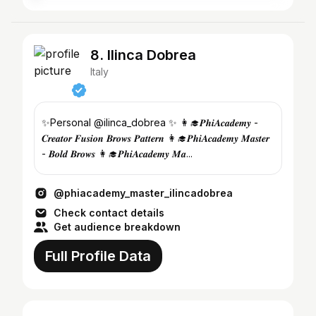
8. Ilinca Dobrea
Italy
✨Personal @ilinca_dobrea ✨ 👩‍🎓𝑷𝒉𝒊𝑨𝒄𝒂𝒅𝒆𝒎𝒚 -
𝑪𝒓𝒆𝒂𝒕𝒐𝒓 𝑭𝒖𝒔𝒊𝒐𝒏 𝑩𝒓𝒐𝒘𝒔 𝑷𝒂𝒕𝒕𝒆𝒓𝒏 👩‍🎓𝑷𝒉𝒊𝑨𝒄𝒂𝒅𝒆𝒎𝒚 𝑴𝒂𝒔𝒕𝒆𝒓
- 𝑩𝒐𝒍𝒅 𝑩𝒓𝒐𝒘𝒔 👩‍🎓𝑷𝒉𝒊𝑨𝒄𝒂𝒅𝒆𝒎𝒚 𝑴𝒂...
@phiacademy_master_ilincadobrea
Check contact details
Get audience breakdown
Full Profile Data