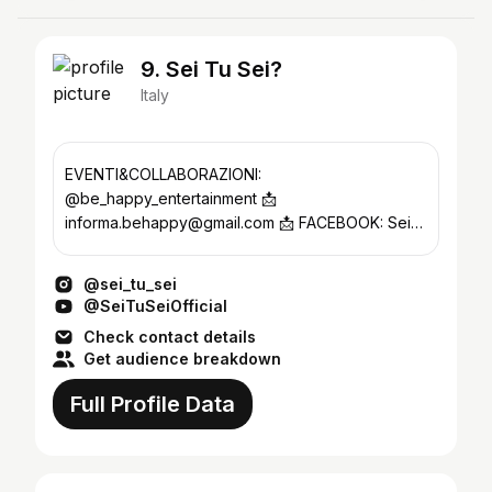
9. Sei Tu Sei?
Italy
EVENTI&COLLABORAZIONI:
@be_happy_entertainment 📩
informa.behappy@gmail.com 📩 FACEBOOK: Sei
Tu Sei? ⬇️Canale YouTube Ufficiale⬇️
@sei_tu_sei
@SeiTuSeiOfficial
Check contact details
Get audience breakdown
Full Profile Data