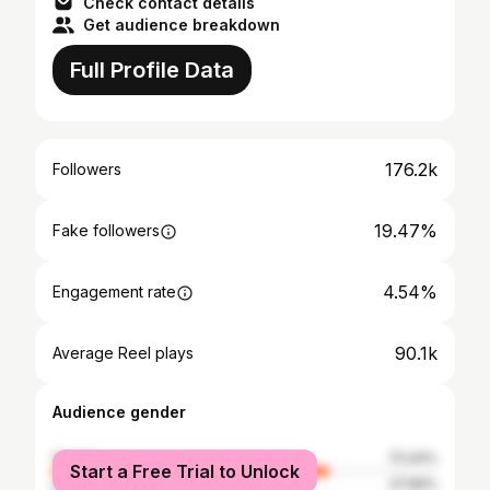
Check contact details
Get audience breakdown
Full Profile Data
176.2k
Followers
19.47%
Fake followers
4.54%
Engagement rate
90.1k
Average Reel plays
Audience gender
female
72.04%
Start a Free Trial to Unlock
male
27.96%