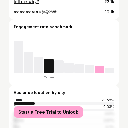
tell me why?
23.1k
momomorena🌞🦋😽🧡
10.1k
Engagement rate benchmark
Median
Audience location by city
Turin
20.68%
Naples
9.33%
Start a Free Trial to Unlock
Milan
3.51%
Rome
2.67%
Bari
0.7%