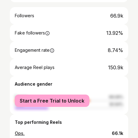
66.9k
Followers
13.92%
Fake followers
8.74%
Engagement rate
150.9k
Average Reel plays
Audience gender
female
69.06%
Start a Free Trial to Unlock
male
30.94%
Top performing Reels
Ops.
66.1k