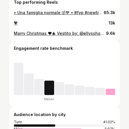
Top performing Reels
• Una famiglia normale 🤣💙 • #fyp #newtrend #familytime #funnycuople #couplegoals
65.3k
💖
13k
Marry Christmas ♥️🎄 Vestito by: @ellysshoponline • • • #fyp #trending #natale2025 #couplegoals #familytime❤️
9.6k
Engagement rate benchmark
Median
Audience location by city
Turin
41.02%
Milan
3.97%