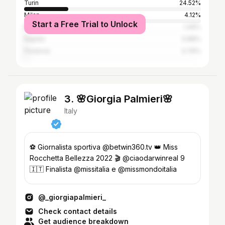
Turin
24.52%
Milan
4.12%
Start a Free Trial to Unlock
Rome
1.49%
Naples
0.88%
Florence
0.76%
3. 🌸Giorgia Palmieri🌸
Italy
⚽️ Giornalista sportiva @betwin360.tv 👑 Miss
Rocchetta Bellezza 2022 🎬 @ciaodarwinreal 9
🇮🇹 Finalista @missitalia e @missmondoitalia
@_giorgiapalmieri_
Check contact details
Get audience breakdown