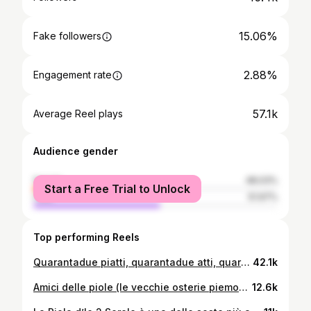
15.06%
Fake followers
2.88%
Engagement rate
57.1k
Average Reel plays
Audience gender
female
48.03%
Start a Free Trial to Unlock
male
51.97%
Top performing Reels
Quarantadue piatti, quarantadue atti, quarantadue storie al ristorante Alchemist di Copenaghen, il più spettacolare, il più tecnologico e tra i più creativi al mondo (e sempre molto buono). Sono tornato per la quarta volta, e per la quarta volta mi sono immerso in un parco giochi, in cui cinque ore passano in un attimo. Lo chef Rasmus Munk la chiama “cucina olistica”, io direi “fantagastronomia”. PS: come diceva il saggio, “se ti chiedi quanto costa, non te lo puoi permettere”. 📍@restaurantalchemist 🫶🏻 @sporacph @visitcopenhagen @govisitdenmark #visitdenmark #invited #restaurantalchemist #lucaintour #denmark #copenhagen
42.1k
Amici delle piole (le vecchie osterie piemontesi), non potevo che scegliere questo posto per gli auguri (e per una piccola auto promozione letteraria) di Natale. 🎄 🎁 Buone feste, buone acciughe al verde! PS: un grande thanks agli amici di @tobevents con i quali finalmente riprende l’avventura dei miei Posti del cuore
12.6k