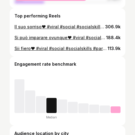
Top performing Reels
Il suo sorriso❤️ #viral #social #socialskills #parla #virale #positività #hopecoreviral #social #socialskills #parla #virale #positività #hopecore
306.9k
Si può imparare ovunque❤️ #viral #social #socialskills #parla #virale #positività #hopecoreviral #social #socialskills #parla #virale #positività #hopecore
188.4k
Sii fiero❤️ #viral #social #socialskills #parla #virale #positività #hopecoreviral #social #socialskills #parla #virale #positività #hopecore
113.9k
Engagement rate benchmark
Median
Audience location by city