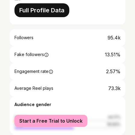
Full Profile Data
95.4k
Followers
13.51%
Fake followers
2.57%
Engagement rate
73.3k
Average Reel plays
Audience gender
female
44.17%
Start a Free Trial to Unlock
male
55.83%