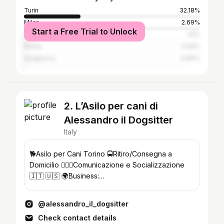
Turin
32.18%
Milan
2.69%
Start a Free Trial to Unlock
Lungòni/santa Teresa Gallura
1.6%
Rome
0.92%
Grugliasco
0.84%
2. L’Asilo per cani di
Alessandro il Dogsitter
Italy
🐕Asilo per Cani Torino 🚍Ritiro/Consegna a
Domicilio 🐕‍🦺🦮Comunicazione e Socializzazione
🇮🇹 🇺🇸 🌍Business:
aledogsitter.collab@gmail.com In elenco AGCOM
@alessandro_il_dogsitter
Check contact details