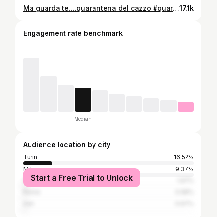
Ma guarda te....quarantena del cazzo #quarantena #iorestoacasa #seitusei
17.1k
Engagement rate benchmark
Median
Audience location by city
Turin
16.52%
Milan
9.37%
Start a Free Trial to Unlock
Genoa
1.97%
Rome
0.98%
Asti
0.67%