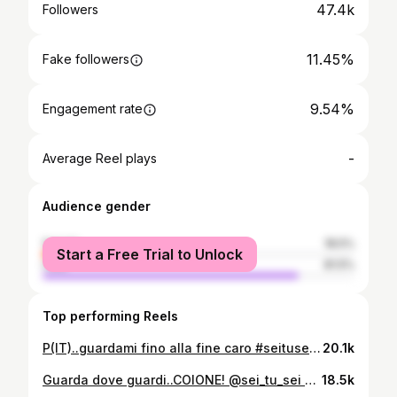
47.4k
Followers
11.45%
Fake followers
9.54%
Engagement rate
-
Average Reel plays
Audience gender
female
18.5%
Start a Free Trial to Unlock
male
81.5%
Top performing Reels
P(IT)..guardami fino alla fine caro #seitusei #it #PIT Prod.: @una_eco - @tarik_maker Supported by: @be_happy_entertainment
20.1k
Guarda dove guardi..COIONE! @sei_tu_sei #seitusei
18.5k