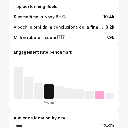
Top performing Reels
Summertime in Nosy Be 🤍
10.4k
A pochi giorni dalla conclusione della finale play off di @seriec fra @pescaracalcio1936 e @ternana_calcio_official riviviamo le emozioni dei tifosi nel pre partita! 🏟️⚽️ @betwin360.tv 🎤 #betwin360 #seriec #playoff #pescaracalcio #football #footballfans #giornalistasportiva
8.2k
Mi hai rubato il cuore 🇲🇬
7.9k
Engagement rate benchmark
Median
Audience location by city
Turin
43.56%