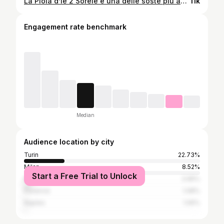
La Piola d’le 2 Sorele è una delle soste più autenticamente popolari di Torino, proprio un posto per operai, impiegati, dipendenti dell’area industriale in cui si trova, lavoratori in genere (ma possono venire anche pensionati, famiglie, amici e perdigiorno come me, sia chiaro!). Sta in periferia nord-est, dopo la “curva delle cento lire”, all’incrocio tra il Po e lo Stura, e dà da mangiare a tutti, a 12 euro: tanta scelta, porzioni pantagrueliche, piatti anche fuori dal consueto (le lumache, le rane…). Tutto pronto, eh, tutto basico, ma è come una mensa molto allegra e si vede che ci tengono, perché nonostante la calca sono gentili, i piatti fatti con affetto, l’atmosfera caciarona. Era tanto che mancavo, mi sono divertito. Raccomandazione: arrivate fuori dall’ora di punta, che c’è la coda (immagino anche in menu, talvolta). 📹 by @tobevents & @iam_elisandreoli #postidelcuore #torinofood #mangiareatorino #trattoria #piola #lapioladleduesörele
11k
Engagement rate benchmark
Median
Audience location by city
Turin
22.73%
Milan
8.52%
Start a Free Trial to Unlock
Rome
3.95%
Florence
1.08%
Naples
1.05%