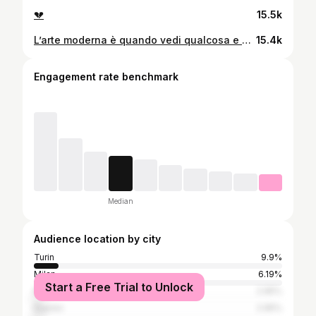
💔
15.5k
L’arte moderna è quando vedi qualcosa e pensi, “Cazzo avrei potuto farlo io.” È fatta di cose semplici all’apparenza ma complicate nel loro animo. Questo penso sia uno dei prodotti più geniali che abbia mostrato al pubblico, per ora.
15.4k
Engagement rate benchmark
Median
Audience location by city
Turin
9.9%
Milan
6.19%
Start a Free Trial to Unlock
Rome
2.95%
Naples
2.95%