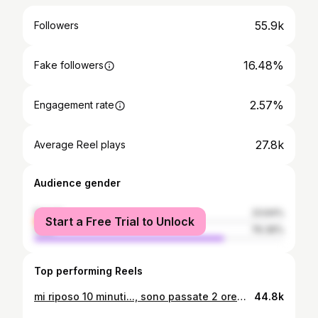
55.9k
Followers
16.48%
Fake followers
2.57%
Engagement rate
27.8k
Average Reel plays
Audience gender
female
23.64%
Start a Free Trial to Unlock
male
76.36%
Top performing Reels
mi riposo 10 minuti..., sono passate 2 ore😶‍🌫️ #fyp
44.8k