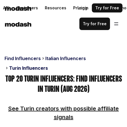
API
Customers
Resources
Pricing
Login
Request a demo
Try for Free
Try for Free
Find Influencers
Italian Influencers
Turin Influencers
Top 20 Turin Influencers: Find Influencers
in Turin (Aug 2026)
See Turin creators with possible affiliate
signals