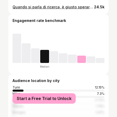
Quando si parla di ricerca, è giusto sperare. Ma la speranza più solida nasce dai dati, non dai titoli. Lo spirito critico non spegne l’entusiasmo, lo protegge, perché ci permette di credere in qualcosa di vero e non solo in qualcosa che vorremmo fosse vero. Grazie se avrai la pazienza di ascoltare fino in fondo. E avanti così, verso quel futuro che porterà lontano grazie alla ricerca e alla scienza 🤩 Scrivimi nei commenti se avevi sentito questa notizia e se ti ho aiutato a comprenderla meglio 🩷 📖 fonte: A targeted combination therapy achieves effective pancreatic cancer regression and prevents tumor resistance. PNAS, 2025. #medicinadinsieme #laculturachecura #viviconcura
24.5k
Engagement rate benchmark
Median
Audience location by city
Turin
12.15%
Milan
7.3%
Start a Free Trial to Unlock
Rome
3.72%
Naples
1.74%
Bologna
1.37%