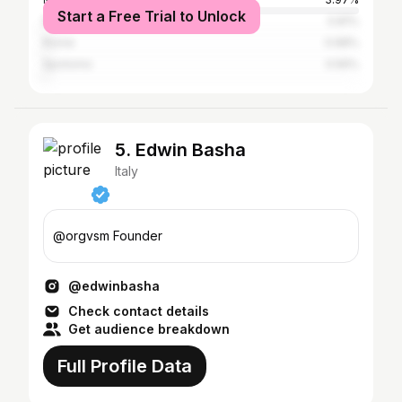
Start a Free Trial to Unlock
Naples
0.81%
Rome
0.68%
Spotorno
0.56%
5. Edwin Basha
Italy
@orgvsm Founder
@edwinbasha
Check contact details
Get audience breakdown
Full Profile Data