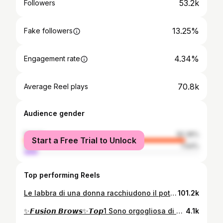
53.2k
Followers
13.25%
Fake followers
4.34%
Engagement rate
70.8k
Average Reel plays
Audience gender
female
92.36%
Start a Free Trial to Unlock
male
7.64%
Top performing Reels
Le labbra di una donna racchiudono il potere della sensualità più autentica … esprimono un tocco di mistero senza parlare , sussurrando emozioni che vanno oltre le parole🫦 #lips #philips #sensulaità #emozioni #ilincadobrea
101.2k
✨️𝙁𝙪𝙨𝙞𝙤𝙣 𝘽𝙧𝙤𝙬𝙨✨️𝙏𝙤𝙥1 Sono orgogliosa di essere la prima Master in Italia a creare una tecnica per sopracciglia esclusiva nel quadro della #phiacadmey . Questa tecnica innovativa, altamente versatile e strutturata per adattarsi a tutte le tipologie di pelle, rappresenta un grande passo avanti nel mondo del PMU. È un onore far parte della più grande accademia al mondo e contribuire con una tecnica che ha il potenziale di rivoluzionare il settore. Un sentito grazie a @branko_babic_phiacademy per aver reso tutto questo possibile e per aver accolto la 𝙁𝙪𝙨𝙞𝙤𝙣 𝘽𝙧𝙤𝙬𝙨 nei tuoi insegnamenti d'eccellenza. #FusionBrows #top1 #phiacadmey #brankobabic #ilincadobrea #pmu #corsimicroblading #corsipmu
4.1k