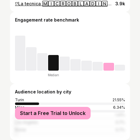
⁉️La tecnica 🄼🄸🄲🅁🄾🄱🄻🄰🄳🄸🄽🄶 è adatta a tutte le sopracciglia? ❓️Cosa significa realmente ottenere un risultato naturale? Su sopracciglia folte e scure, il solo Microblading potrebbe non essere sufficiente per creare un’armonia perfetta tra la struttura naturale e l’area ricostruita. È fondamentale valutare ogni caso singolarmente per scegliere la tecnica o la combinazione di tecniche più adatte, garantendo così un risultato che si integri perfettamente con la base esistente. #Microblading #FusionBrows #MachineStrokes #shading #powderbrows #phiacademy #brankobabicacademy #brankobabic #phireel #phireelbrows
3.9k
Engagement rate benchmark
Median
Audience location by city
Turin
21.55%
Milan
6.34%
Start a Free Trial to Unlock
Tehran
1.41%
Los Angeles
0.7%
Rome
0.7%