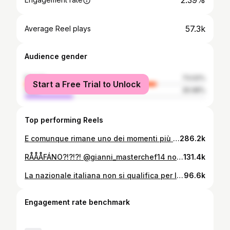
2.39%
57.3k
Average Reel plays
Audience gender
female
73.02%
Start a Free Trial to Unlock
male
26.98%
Top performing Reels
E comunque rimane uno dei momenti più alti di #MasterChefIt ✈️
286.2k
RÅÅÅFÁNO?!?!?! @gianni_masterchef14 non ci dimenticheremo facilmente 🥲 #MasterChefIt
131.4k
La nazionale italiana non si qualifica per la terza volta.. Rimangono i ricordi. 🇮🇹 #azzurri #calcio #italia #pov #perte
96.6k
Engagement rate benchmark