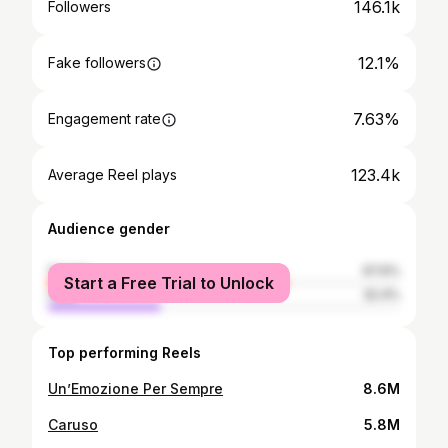
146.1k
Followers
12.1%
Fake followers
7.63%
Engagement rate
123.4k
Average Reel plays
Audience gender
female
67.6%
Start a Free Trial to Unlock
male
32.4%
Top performing Reels
Un’Emozione Per Sempre
8.6M
Caruso
5.8M