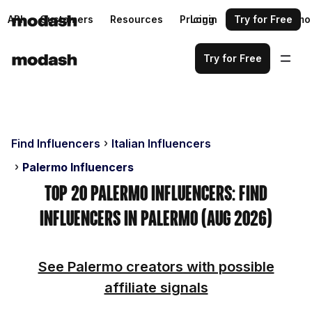
API
Customers
Resources
Pricing
Login
Request a demo
Try for Free
Try for Free
Find Influencers
Italian Influencers
Palermo Influencers
Top 20 Palermo Influencers: Find
Influencers in Palermo (Aug 2026)
See Palermo creators with possible
affiliate signals