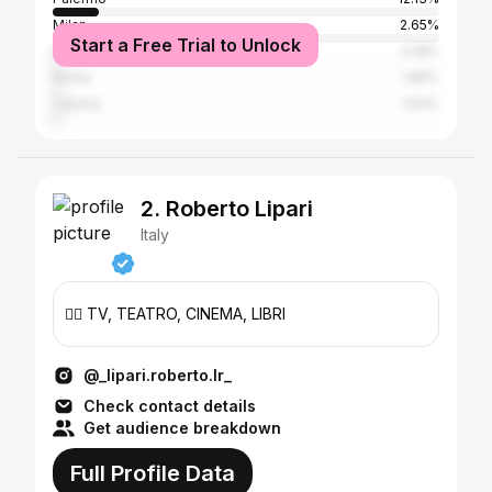
Milan
2.65%
Start a Free Trial to Unlock
Naples
2.28%
Rome
1.86%
Catania
1.54%
2. Roberto Lipari
Italy
👇🏻 TV, TEATRO, CINEMA, LIBRI
@_lipari.roberto.lr_
Check contact details
Get audience breakdown
Full Profile Data