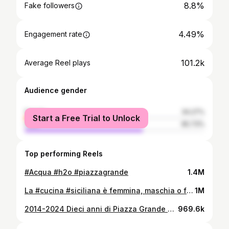
8.8%
Fake followers
4.49%
Engagement rate
101.2k
Average Reel plays
Audience gender
female
34.27%
Start a Free Trial to Unlock
male
65.73%
Top performing Reels
#Acqua #h2o #piazzagrande
1.4M
La #cucina #siciliana è femmina, maschia o fluida? I miei amici di @vossia.palermo ristorante tutto siciliano lo sanno bene e ci hanno preparato piatti buonissimi. 🍝🥖🥩🍰🍷
1M
2014-2024 Dieci anni di Piazza Grande #piazzagrande
969.6k