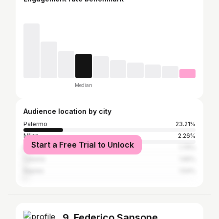
Median
Audience location by city
Palermo
23.21%
Milan
2.26%
Start a Free Trial to Unlock
Rome
1.75%
Catania
1.65%
Naples
1.54%
9. Federico Sansone