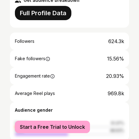
Get audience breakdown
Full Profile Data
624.3k
Followers
15.56%
Fake followers
20.93%
Engagement rate
969.8k
Average Reel plays
Audience gender
female
51.37%
Start a Free Trial to Unlock
male
48.63%