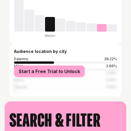
Median
Audience location by city
Palermo
39.22%
Milan
2.66%
Start a Free Trial to Unlock
Bagheria
0.98%
Rome
0.84%
Trapani
0.56%
Search & filter