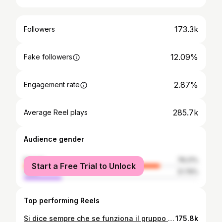
173.3k
Followers
12.09%
Fake followers
2.87%
Engagement rate
285.7k
Average Reel plays
Audience gender
female
78.21%
Start a Free Trial to Unlock
male
21.79%
Top performing Reels
Si dice sempre che se funziona il gruppo funziona anche il film. Forse in questa scena @francesco_mandelli ci ha fatto funzionare troppo. 😅 “Cena di Classe” dal 26 Marzo al cinema. 🍿 Con @andreapanpers @_lipari.roberto.lr_ @herbert_ballerina @france_scorusso @lavitrano @_giuliavecchio_ @beatrice.arnera @belushivive @giovanniesposito_ufficiale @medusafilmofficial @roadmovie_mi
175.8k