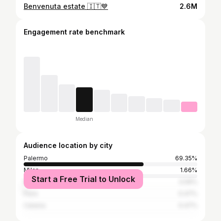
Benvenuta estate 🇮🇹💙
2.6M
Engagement rate benchmark
Median
Audience location by city
Palermo
69.35%
Milan
1.66%
Start a Free Trial to Unlock
Naples
0.59%
Paris
0.47%
Catania
0.47%