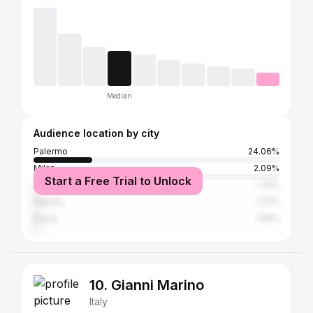
Median
Audience location by city
Palermo
24.06%
Milan
2.09%
Start a Free Trial to Unlock
Catania
1.75%
Naples
1.72%
Rome
1.56%
10. Gianni Marino
Italy