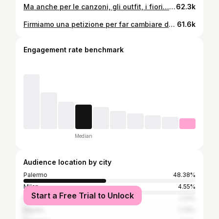
Ma anche per le canzoni, gli outfit, i fiori… #sanremo #sanremo2026 #sanremo2027
62.3k
Firmiamo una petizione per far cambiare data alla partita? #sanvalentino #juve #juventus #juveinter #finoallafine @juventus @seriea
61.6k
Engagement rate benchmark
Median
Audience location by city
Palermo
48.38%
Milan
4.55%
Start a Free Trial to Unlock
Rome
2.21%
Naples
1.79%