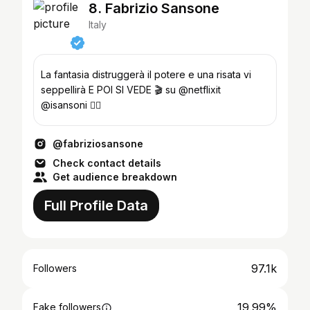
8. Fabrizio Sansone
Italy
La fantasia distruggerà il potere e una risata vi
seppellirà E POI SI VEDE 🎬 su @netflixit
@isansoni 👇🏻
@fabriziosansone
Check contact details
Get audience breakdown
Full Profile Data
97.1k
Followers
19.99%
Fake followers