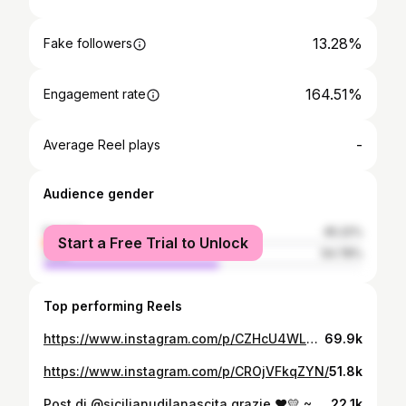
13.28%
Fake followers
164.51%
Engagement rate
-
Average Reel plays
Audience gender
female
45.22%
Start a Free Trial to Unlock
male
54.78%
Top performing Reels
https://www.instagram.com/p/CZHcU4WLCll/
69.9k
https://www.instagram.com/p/CROjVFkqZYN/
51.8k
Post di @sicilianudilanascita grazie ❤️💛 ~800A 💛❤ (Pic realizzata da orgoglio__siciliano)⚒ •Segui anche il n ostro 2° account ( @orgoglio__siciliano2.0 )📍 •Segui a pagina si ti piaciu u post, lassa n'cummentu e cunnividillu cu l'amici!🔝 •Attiva macari i nutifiche!🔊 •Si ni vo mannari n'meme sapuritu, mannaccillu ca u pubblicamo cu to nomu!🎯 •E si vo trasiri nu gruppu telegram, scrivici n'privatu!😉 💛❤ - | Hastag⬇ | - #sicilia #sicily #orgoglio #siciliano #orgogliosiciliano #arancina #arancino #arancine #arancini #cannolo #cassata #parmigiana #nonnasiciliana #cibo #cibosiciliano #stigghiola #palermo #catania #ragusa #messina #siracusa #enna #caltanissetta #agrigento #trapani
22.1k