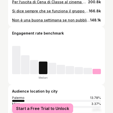
Per l’uscita di Cena di Classe al cinema non abbiamo perso l’occasione di insultare Mandelli anche a Only Fun.
200.8k
Si dice sempre che se funziona il gruppo funziona anche il film. Forse in questa scena @francesco_mandelli ci ha fatto funzionare troppo. 😅 “Cena di Classe” dal 26 Marzo al cinema. 🍿 Con @andreapanpers @_lipari.roberto.lr_ @herbert_ballerina @france_scorusso @lavitrano @_giuliavecchio_ @beatrice.arnera @belushivive @giovanniesposito_ufficiale @medusafilmofficial @roadmovie_mi
166.8k
Non è una buona settimana se non pubblichiamo la nostra TRIPLA 🔥 Only Fun torna per le ultime due puntate Martedì sera sul NOVE 😉
148.1k
Engagement rate benchmark
Median
Audience location by city
Palermo
13.78%
Milan
3.37%
Start a Free Trial to Unlock
Catania
3.17%