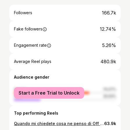
166.7k
Followers
12.74%
Fake followers
5.26%
Engagement rate
480.9k
Average Reel plays
Audience gender
female
74.07%
Start a Free Trial to Unlock
male
25.93%
Top performing Reels
Quando mi chiedete cosa ne penso di Off Campus: #offcampus #primevideo #garretgraham #deandilaurentis #serietv
63.9k