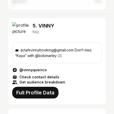
Agrigento
0.9%
5. VINNY
Italy
💼: aclarkvinnybooking@gmail.com Don’t miss
“Kaya” with @bobmarley 👇🏼
@vinnyquerico
Check contact details
Get audience breakdown
Full Profile Data