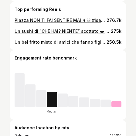
Top performing Reels
Piazza NON TI FAI SENTIRE MAI 👩🏻 #isansoni #via #réel #mamma #stress #reels #ansia #madre #figli
276.7k
Un sushi di “CHE HAI? NIENTE” scottato 🍣 #isansoni #relazione #réel #amici #famiglia #pádel #calcetto #fantacalcio #ansia #insalata #ricetta #fidanzati #sushi
275k
Un bel fritto misto di amici che fanno figli 👶🏻 #isansoni #30anni #réel #figli #dolori #famiglia #gintonic #ansia #vecchiaia
250.5k
Engagement rate benchmark
Median
Audience location by city
Palermo
12.13%