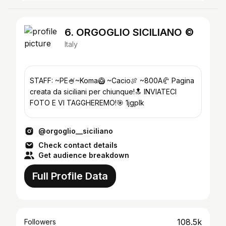
6. ORGOGLIO SICILIANO ©
Italy
STAFF: ~PE🍧~Koma🥝 ~Cacio🍖 ~800A🥐 Pagina
creata da siciliani per chiunque!🔝 INVIATECI
FOTO E VI TAGGHEREMO!🎯 1jgpIk
@orgoglio__siciliano
Check contact details
Get audience breakdown
Full Profile Data
108.5k
Followers