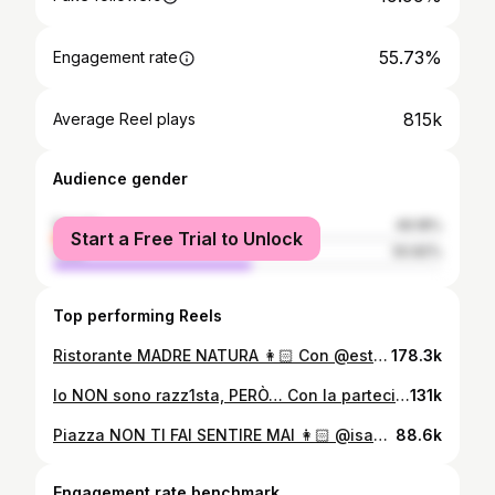
55.73%
Engagement rate
815k
Average Reel plays
Audience gender
female
49.18%
Start a Free Trial to Unlock
male
50.82%
Top performing Reels
Ristorante MADRE NATURA 👩🏻 Con @ester_pantano ❤️ #isansoni #ciclo #réel #rider #donna
178.3k
Io NON sono razz1sta, PERÒ… Con la partecipazione straordinaria di @stefaniablande #isansoni #bambini #reels #italia #amici
131k
Piazza NON TI FAI SENTIRE MAI 👩🏻 @isansoni #isansoni #via #réel #mamma #stress
88.6k
Engagement rate benchmark