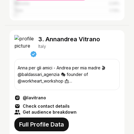
Messina
2.24%
Turin
1.73%
3. Annandrea Vitrano
Italy
Anna per gli amici - Andrea per mia madre 🎬
@baldassari_agenzia 🎭 founder of
@workheart_workshop 📩
info@strikeandpartners.com
@lavitrano
Check contact details
Get audience breakdown
Full Profile Data