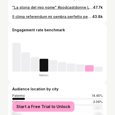
"La storia del mio nome" #podcastdonne La puntata completa con @lavitrano uscirà Giovedì alle 12.30 su YouTube, Spotify e Apple Podcast #podcast #donne #italia
47.7k
Il clima referendum mi sembra perfetto per condividere questa nostra occupazione scolastica datata 2008. Ci riconoscete tutti nella versione giovane?
43.8k
Engagement rate benchmark
Median
Audience location by city
Palermo
14.45%
Catania
3.09%
Start a Free Trial to Unlock
Milan
2.85%
Rome
2.19%