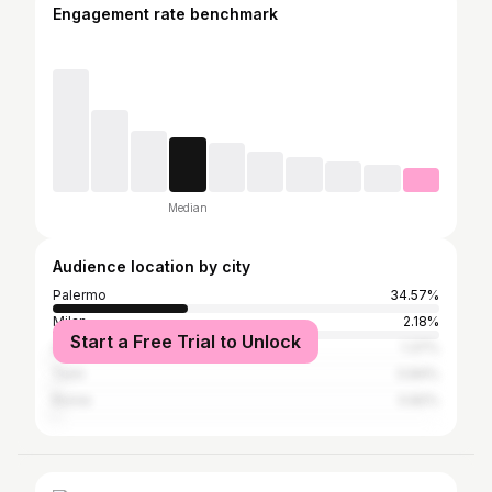
Engagement rate benchmark
Median
Audience location by city
Palermo
34.57%
Milan
2.18%
Start a Free Trial to Unlock
Agrigento
1.37%
Turin
0.84%
Rome
0.82%