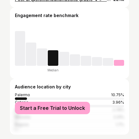
Engagement rate benchmark
Median
Audience location by city
Palermo
10.75%
Catania
3.96%
Start a Free Trial to Unlock
Milan
2.78%
Messina
2.31%
Ragusa
1.7%