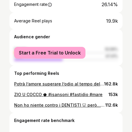
26.14%
Engagement rate
19.9k
Average Reel plays
Audience gender
female
52.59%
Start a Free Trial to Unlock
male
47.41%
Top performing Reels
Potrà l’amore superare l’odio al tempo della pandemia? 😷💘 #isansoni #sanvalentino #romeoegiulietta Il papà di Giulietta é il grande @rosario_terranova_official mentre la mamma di Romeo é la fantastica @rokyleone e le comparse dei rispettivi partner vax e no-vax sono Fabrizio e Alessandra 😂❤️
162.8k
ZIO U COCCO 🥥 #isansoni #fastidio #mare
153k
Non ho niente contro i DENTISTI 🦷 però… #isansoni #dentista #dolore Thanks @enrico_dr_tornabene ❤️
112.6k
Engagement rate benchmark