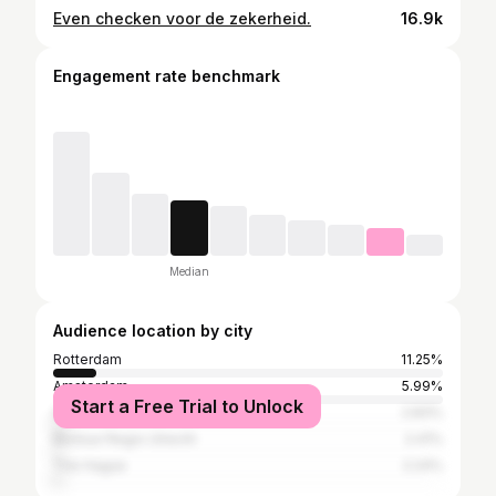
Even checken voor de zekerheid.
16.9k
Engagement rate benchmark
Median
Audience location by city
Rotterdam
11.25%
Amsterdam
5.99%
Start a Free Trial to Unlock
Arnhem-Nijmegen metropolitan area
2.83%
Bestuur Regio Utrecht
2.41%
The Hague
2.24%