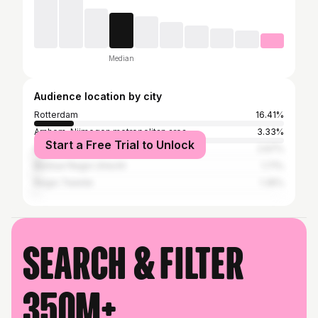
Median
Audience location by city
Rotterdam
16.41%
Arnhem-Nijmegen metropolitan area
3.33%
Start a Free Trial to Unlock
Amsterdam
2.67%
Bestuur Regio Utrecht
1.71%
Regio Twente
1.35%
Search & filter
350M+