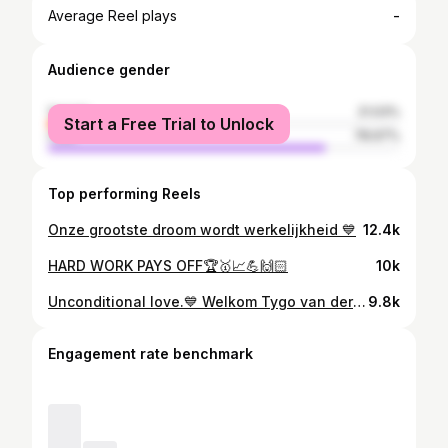
-
Average Reel plays
Audience gender
female
21.03%
Start a Free Trial to Unlock
male
78.97%
Top performing Reels
Onze grootste droom wordt werkelijkheid 💙
12.4k
HARD WORK PAYS OFF🏆🥇📈💪🙌🏻
10k
Unconditional love.💙 Welkom Tygo van der Heijden. 04.01.2019
9.8k
Engagement rate benchmark