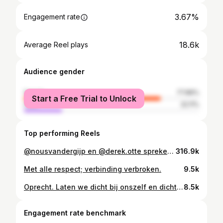
3.67%
Engagement rate
18.6k
Average Reel plays
Audience gender
female
77.89%
Start a Free Trial to Unlock
male
22.11%
Top performing Reels
@nousvandergijp en @derek.otte spreken zich dagelijks uit tegen het onrecht in P4lestina. We spraken hen tijdens het herdenkingsprotest dat gehouden werd voor het Ministerie van Buitenlandse Zaken. Waardevol om te zien en horen! 🥾 Minouch van der Gijp and Derek Otte speak out every day against injustice in P4lestine. We spoke to them during the memorial protest held in front of the Ministry of Foreign Affairs. Valuable to see and hear!
316.9k
Met alle respect; verbinding verbroken.
9.5k
Oprecht. Laten we dicht bij onszelf en dicht elkaar blijven. En laten we @cestmocro niet te veel credits geven maar vooral ook trots zijn op de @telegraaf.nl als het aankomt op het ‘vergiftigen’ van mensen. Zij verstaan die kunst al sinds WO2. Zonder hen was het allemaal niet gelukt. Dat laatste is geen antisemitisme maar cynisme. Antisemitisme is fout bovendien gevaarlijk. Moslimhaat ook. Geweld is nooit het antwoord. Meten met twee maten ook niet. Let op elkaar lieve mensen, want onze overheid weet niet hoe. ♥️
8.5k
Engagement rate benchmark