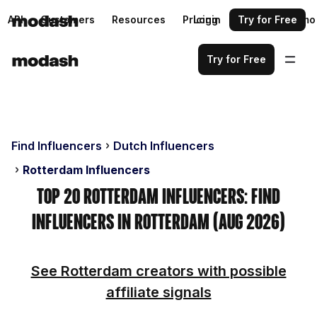
API
Customers
Resources
Pricing
Login
Request a demo
Try for Free
Try for Free
Find Influencers
Dutch Influencers
Rotterdam Influencers
Top 20 Rotterdam Influencers: Find
Influencers in Rotterdam (Aug 2026)
See Rotterdam creators with possible
affiliate signals