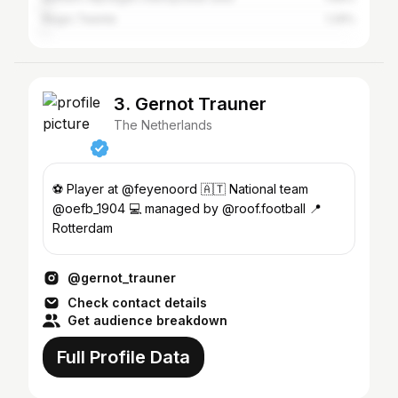
Regio Twente
1.29%
3. Gernot Trauner
The Netherlands
⚽️ Player at @feyenoord 🇦🇹 National team
@oefb_1904 💻 managed by @roof.football 📍
Rotterdam
@gernot_trauner
Check contact details
Get audience breakdown
Full Profile Data