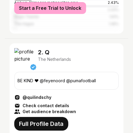
Arnhem-Nijmegen metropolitan area
2.43%
Start a Free Trial to Unlock
Amsterdam
2.43%
Regio Twente
1.61%
The Hague
1.45%
2. Q
The Netherlands
BE KIND ❤️ @feyenoord @pumafootball
@quilindschy
Check contact details
Get audience breakdown
Full Profile Data