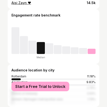
Aisi Zayn ❤️
14.5k
Engagement rate benchmark
Median
Audience location by city
Rotterdam
11.18%
Amsterdam
9.83%
Start a Free Trial to Unlock
The Hague
2.74%
District of Antwerp
2.02%
Arnhem-Nijmegen metropolitan area
1.74%