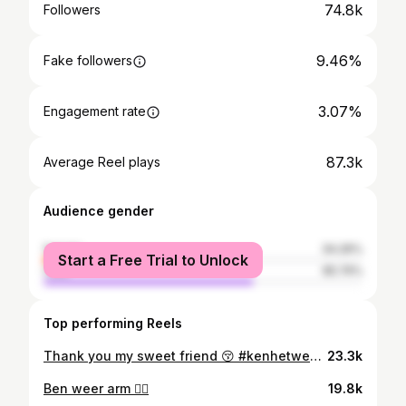
74.8k
Followers
9.46%
Fake followers
3.07%
Engagement rate
87.3k
Average Reel plays
Audience gender
female
34.26%
Start a Free Trial to Unlock
male
65.74%
Top performing Reels
Thank you my sweet friend 😚 #kenhetweerffzomerworden
23.3k
Ben weer arm 😮‍💨
19.8k