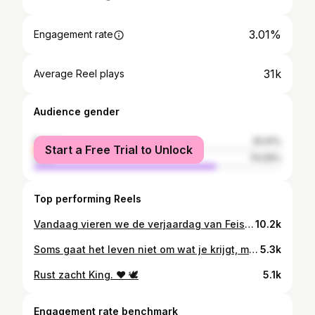
3.01%
Engagement rate
31k
Average Reel plays
Audience gender
female
25.91%
Start a Free Trial to Unlock
male
74.09%
Top performing Reels
Vandaag vieren we de verjaardag van Feis. We eren de legacy die Faisal heeft achtergelaten als persoon en als artiest. Feis Forever❤️ @stichtingfeis is opgericht ter nagedachtenis van Feis en heeft als doel zoveel mogelijk mensen te helpen met dezelfde glimlach en passie zoals hij dit altijd deed. Feis stond voor iedereen klaar - ongeacht leeftijd, cultuur, religie🙏🏼
10.2k
Soms gaat het leven niet om wat je krijgt, maar om wat je geeft. Ik heb een nier gedoneerd aan een vriend. Niet omdat ik dacht dat het moest, maar omdat het goed voelde. We delen ons verhaal. @donorvanons vraagt aandacht voor het tekort aan donors met bijvoorbeeld Surinaamse en Marokkaanse roots, terwijl dezelfde roots de kans op een goede match kunnen vergroten. We hebben elkaar nodig. @alee_ecktuh ❤️ 🎥 @segraphy, @milesjacobs en @dr.eday
5.3k
Rust zacht King. ❤️ 🕊️
5.1k
Engagement rate benchmark