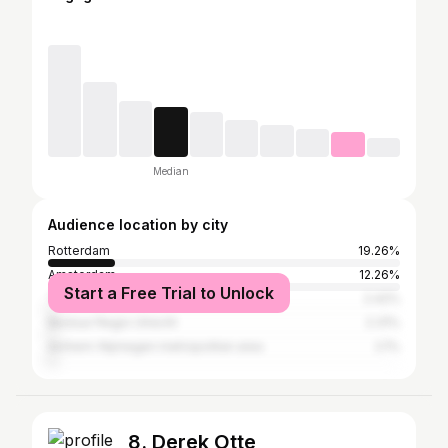
Median
Audience location by city
Rotterdam
19.26%
Amsterdam
12.26%
Start a Free Trial to Unlock
The Hague
2.42%
Bestuur Regio Utrecht
2.31%
Arnhem-Nijmegen metropolitan area
2.1%
8. Derek Otte