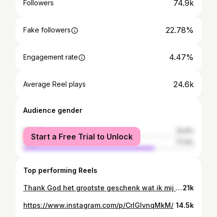
74.9k
Followers
22.78%
Fake followers
4.47%
Engagement rate
24.6k
Average Reel plays
Audience gender
female
22.6%
Start a Free Trial to Unlock
male
77.4%
Top performing Reels
Thank God het grootste geschenk wat ik mij kan bedenken heb ik gekregen 🤲🏾❤️ kan niet wachten om dit nieuwe pad te bewandelen love You Sara. Alles wat ik vanaf nu doe is voor jullie 💕🤞🏾 CANTT WAIIIITTTT 😍😍😍.
21k
https://www.instagram.com/p/CrlGIvnqMkM/
14.5k