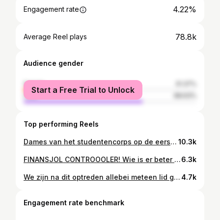
4.22%
Engagement rate
78.8k
Average Reel plays
Audience gender
female
31.37%
Start a Free Trial to Unlock
male
68.63%
Top performing Reels
Dames van het studentencorps op de eerste rij. Ze bedoelen het goed. Van wie heb jij weleens een mislukt complimentje gehad? Locatie: @comedyclubhaug #corps #studenten #kakkers #comedy #standup #kankerclown
10.3k
FINANSJOL CONTROOOLER! Wie is er beter met de finance, @daanvanderhoeven_official of @renevanm?
6.3k
We zijn na dit optreden allebei meteen lid geworden van de NMLK! Podium delen met @daanvanderhoeven_official in @comedyclubhaug voor een half uurtje impro is goed bevallen!
4.7k
Engagement rate benchmark