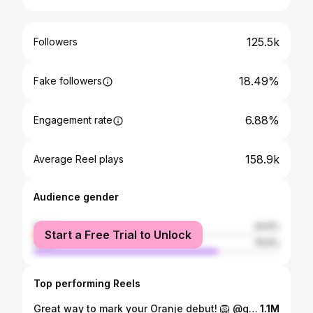
125.5k
Followers
18.49%
Fake followers
6.88%
Engagement rate
158.9k
Average Reel plays
Audience gender
female
24.5%
Start a Free Trial to Unlock
male
75.5%
Top performing Reels
Great way to mark your Oranje debut! 🦁 @quilindschy!⚡️ #NothingLikeOranje #NEDFRA
1.1M