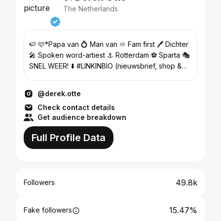
The Netherlands
🍉 🩷*Papa van 💍 Man van ♾️ Fam first 🖊️ Dichter
🎤 Spoken word-artiest ⚓️ Rotterdam ⚽️ Sparta 🎭
SNEL WEER! ⬇️ #LINKINBIO (nieuwsbrief, shop &
meer!)
@derek.otte
Check contact details
Get audience breakdown
Full Profile Data
49.8k
Followers
15.47%
Fake followers