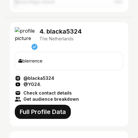
Bestuur Regio Utrecht
1.14%
4. blacka5324
The Netherlands
👻blerrence
@blacka5324
@YG24.
Check contact details
Get audience breakdown
Full Profile Data