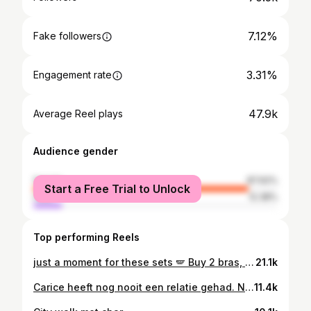
7.12%
Fake followers
3.31%
Engagement rate
47.9k
Average Reel plays
Audience gender
female
87.62%
Start a Free Trial to Unlock
male
12.38%
Top performing Reels
just a moment for these sets 🪽 Buy 2 bras, get the 3rd free Plus, the 2nd one is 50% off Also valid on bodys! #hunkemoller #foreverywomaninyou @hunkemoller ad
21.1k
Carice heeft nog nooit een relatie gehad. Niet bewust; het is er gewoon nooit van gekomen. Vaak vindt ze dat dikke prima, maar soms voelt het toch alsof de tijd tikt. Ze vertelt erover aan LINDA.meiden. “Nu ik twintig ben – I know, ik ben nog piepjong – denk ik weleens: wil ik dit eigenlijk wel, single zijn? Ik vind mijn leven geweldig zoals het nu is. Ik kan doen wat ik wil, hoef niemand te appen waar ik ben en kan om vijf uur ’s nachts een kapsalon naar binnen schuiven zonder uitleg. Maar het lijkt me heerlijk om samen met iemand op de bank te ploffen. Om een leuke relatie te hebben. Het heeft twee kanten.” Het hele interview met Carice lees je via link in bio.
11.4k