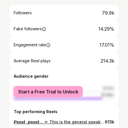
79.9k
Followers
14.29%
Fake followers
17.01%
Engagement rate
214.3k
Average Reel plays
Audience gender
female
12.02%
Start a Free Trial to Unlock
male
87.98%
Top performing Reels
𝙋𝙨𝙨𝙨𝙩, 𝙥𝙨𝙨𝙨𝙩… 🤏 This is the general speaking! #CupWinner2024
613k