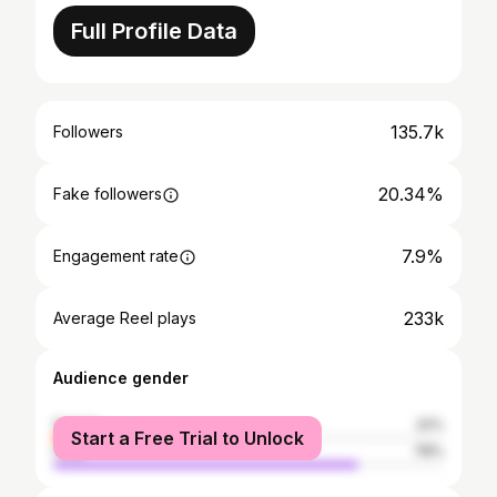
Full Profile Data
135.7k
Followers
20.34%
Fake followers
7.9%
Engagement rate
233k
Average Reel plays
Audience gender
female
22%
Start a Free Trial to Unlock
male
78%