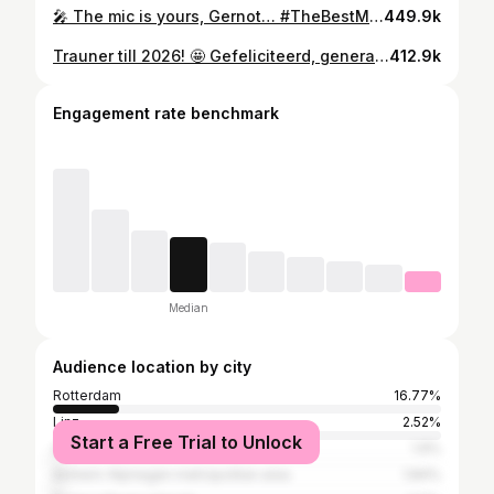
🎤 The mic is yours, Gernot… #TheBestMemories
449.9k
Trauner till 2026! 🤩 Gefeliciteerd, generaal 🫡
412.9k
Engagement rate benchmark
Median
Audience location by city
Rotterdam
16.77%
Linz
2.52%
Start a Free Trial to Unlock
Amsterdam
1.9%
Arnhem-Nijmegen metropolitan area
1.84%