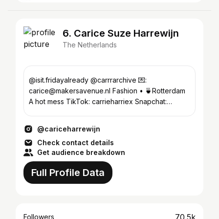
6. Carice Suze Harrewijn
The Netherlands
@isit.fridayalready @carrrarchive 💌:
carice@makersavenue.nl Fashion • 🍵Rotterdam
A hot mess TikTok: carrieharriex Snapchat:
cariceharrewijn
@cariceharrewijn
Check contact details
Get audience breakdown
Full Profile Data
70.5k
Followers