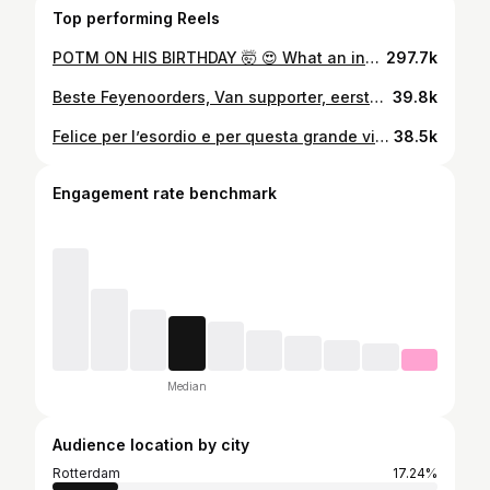
Top performing Reels
POTM ON HIS BIRTHDAY 🤯 😍 What an incredible game, Justin #feyfcb • #UCL
297.7k
Beste Feyenoorders, Van supporter, eerste elftal speler, naar nu weer supporter. Sinds ik een kleine jongen ben, geboren in de mooiste stad Rotterdam, droomde ik van spelen in onze prachtige Kuip met jullie support om mij heen. Ik heb altijd alles gegeven voor het mooie logo op mijn borst. Met dalen, maar meer hoge pieken, hebben we vele prijzen mogen winnen en prachtige momenten samen mogen beleven. Ik ben er trots dat ik de afgelopen 22 jaar voor Feyenoord heb mogen spelen en ik ben enorm dankbaar voor jullie steun in de mooie tijden maar vooral in de moeilijke tijden. Iets wat ik nooit zal vergeten. Met pijn in m’n hart verlaat ik voor nu de club en ga ik een nieuwe uitdaging aan. Het is zeker geen afscheid maar een tot ziens. Ik ben blij en trots dat ik één van jullie ben en zoals jullie weten. Feyenoord tot de dood.
39.8k
Felice per l’esordio e per questa grande vittoria. Grazie alla società, ai tifosi e ai miei compagni per il caloroso benvenuto e per avermi fatto sentire subito a casa. Forza Genoa! 🔴🔵
38.5k
Engagement rate benchmark
Median
Audience location by city
Rotterdam
17.24%