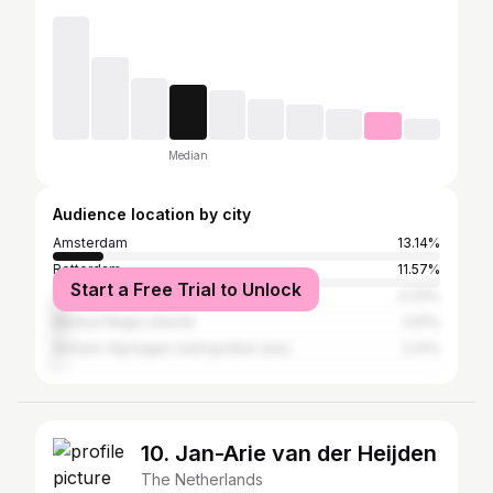
Median
Audience location by city
Amsterdam
13.14%
Rotterdam
11.57%
Start a Free Trial to Unlock
The Hague
4.33%
Bestuur Regio Utrecht
2.91%
Arnhem-Nijmegen metropolitan area
2.41%
10. Jan-Arie van der Heijden
The Netherlands