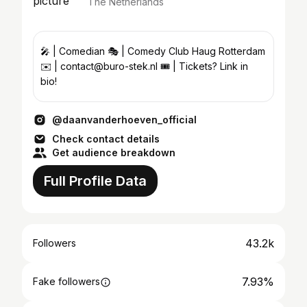
The Netherlands
🎤 | Comedian 🎭 | Comedy Club Haug Rotterdam
✉️ | contact@buro-stek.nl 🎟️ | Tickets? Link in
bio!
@daanvanderhoeven_official
Check contact details
Get audience breakdown
Full Profile Data
43.2k
Followers
7.93%
Fake followers