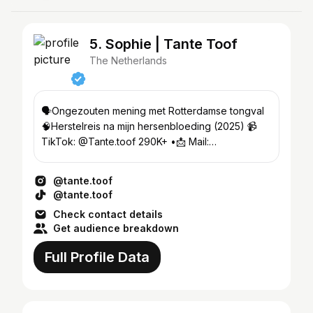
5. Sophie | Tante Toof
The Netherlands
🗣️Ongezouten mening met Rotterdamse tongval
🧠Herstelreis na mijn hersenbloeding (2025) 📹
TikTok: @Tante.toof 290K+ •📩 Mail:
contact.tantetoof@gmail.com
@tante.toof
@tante.toof
Check contact details
Get audience breakdown
Full Profile Data