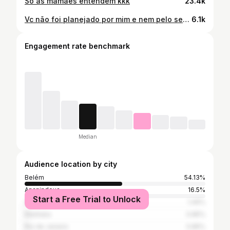
Só as mamães entendem kkk
23.4k
Vc não foi planejado por mim e nem pelo seu papai, porém foi planejado pelo maior, por Deus! Vc é tudo pra gente, e não sabe o quanto já é amado aqui fora, só Deus sabe meu amor o quanto eu lutei por vc, lutei pra eu não desistir, é muita das vezes sentia sua mãozinha me acalmando, obg meu filho! Desde o meu ventre vc já está sendo usado por Deus para ser um homem de caráter, eu serei sempre grata meu amor por vc não deixar sua mamãe desistir, mamãe sempre vai estar aqui tá? Seu papai mesmo sendo doidinho, te ama imensamente e tá doido pra te treinar kkkkk @p.reis_dc_jj vem logo que estamos a sua espera meu príncipe Paulo Arthur 🩵🔐!
6.1k
Engagement rate benchmark
Median
Audience location by city
Belém
54.13%
Ananindeua
16.5%
Start a Free Trial to Unlock
São Paulo
1.46%
Marituba
0.85%
Rio de Janeiro
0.85%