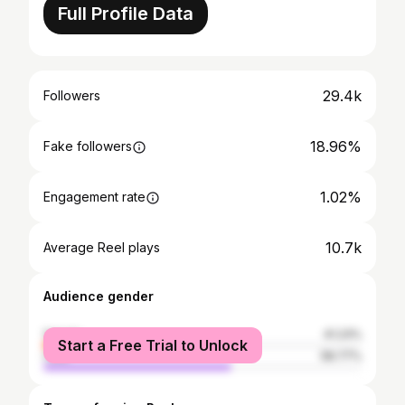
Full Profile Data
29.4k
Followers
18.96%
Fake followers
1.02%
Engagement rate
10.7k
Average Reel plays
Audience gender
female
41.23%
Start a Free Trial to Unlock
male
58.77%