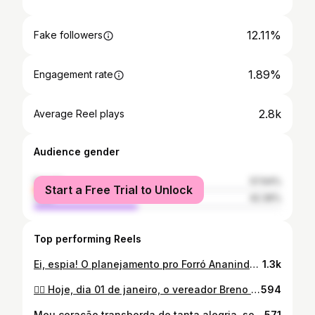
12.11%
Fake followers
1.89%
Engagement rate
2.8k
Average Reel plays
Audience gender
female
57.64%
Start a Free Trial to Unlock
male
42.36%
Top performing Reels
Ei, espia! O planejamento pro Forró Ananindeua 2025 já começou e por aqui estamos muito animados. Anota aí, nossa festa vai acontecer nos dia 27, 28 e 29 de junho. 👏🏼
1.3k
✍🏻 Hoje, dia 01 de janeiro, o vereador Breno Mesquita, o mais atuante de Ananindeua, foi oficialmente empossado para exercer o seu terceiro mandato como representante da nossa população na Câmara Municipal! 🏛️ 💪🏻 Meu compromisso e trabalho com Ananindeua continua, sempre ao lado do nosso prefeito @doutordanielsantos 💜🫶🏻
594
Meu coração transborda de tanta alegria, somente agradecer a Deus por me permitir viver mas uma vez esse momento, ganhamos a responsabilidade de receber o nosso primeiro filho, que venha com muita saúde pois amado ele já está sendo, não tenho dúvidas que é no tempo do nosso Deus que sabe tudo🙏 agradeço a todos que tem compartilhado conosco esse momento de extrema felicidade, tenho certeza que está sendo gerado por uma mulher / mãe que mesmo sendo de primeira viagem, será a melhor mãe que esse mlq poderia ter pois sua dedicação, preocupação, alegria, amor… está sendo incondicional, que Deus abençoe esse bb que está a caminho 👶🤰⚽️ obrigado amor por este presente 💜te amo 😍
571