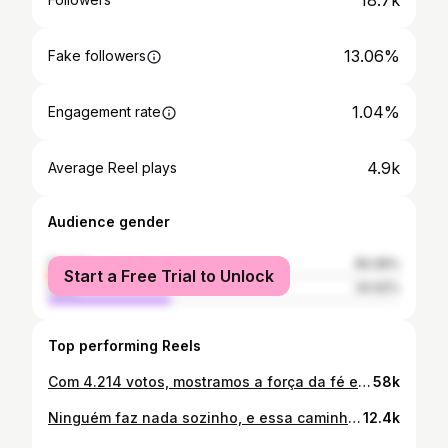
18.7k
13.06%
Fake followers
1.04%
Engagement rate
4.9k
Average Reel plays
Audience gender
female
65.08%
Start a Free Trial to Unlock
male
34.92%
Top performing Reels
Com 4.214 votos, mostramos a força da fé e do trabalho! Essa vitória não é apenas minha, é de todos que acreditam em um futuro melhor para nossa cidade. Agradeço de coração a cada um que confiou e caminhou ao nosso lado nessa jornada. Seguimos firmes, juntos, transformando essa fé em ação e construindo um amanhã mais justo e solidário.
58k
Ninguém faz nada sozinho, e essa caminhada só é possível porque temos um exército de fé e trabalho ao nosso lado!
12.4k