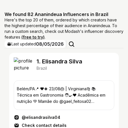
We found 82 Ananindeua Influencers in Brazil
Here's the top 20 of them, ordered by which creators have
the highest percentage of their audience in Ananindeua. To
run a custom search, check out Modash's influencer discovery
features
(free to try)
.
08/05/2026
Last updated
1. Elisandra Silva
Brazil
Belém/PA📍 ❤️🍀 23/08🎂 | Virginiana♍ 📚
Técnica em Gastronomia 🧑‍🍳♥️ Acadêmica em
nutrição 💚 Mamãe do @gael_feitosa02
@deliciasdaeli02
@elisandrasilva04
Check contact details