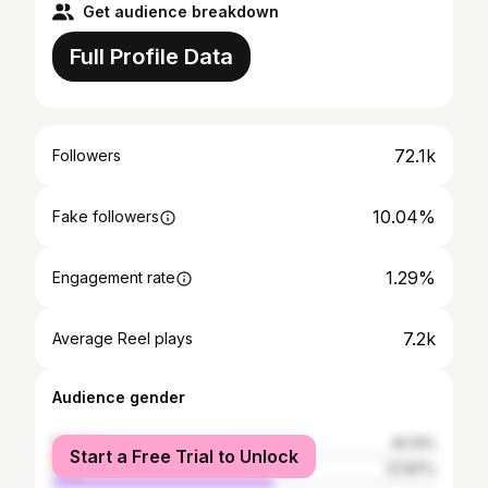
Get audience breakdown
Full Profile Data
72.1k
Followers
10.04%
Fake followers
1.29%
Engagement rate
7.2k
Average Reel plays
Audience gender
female
42.13%
Start a Free Trial to Unlock
male
57.87%