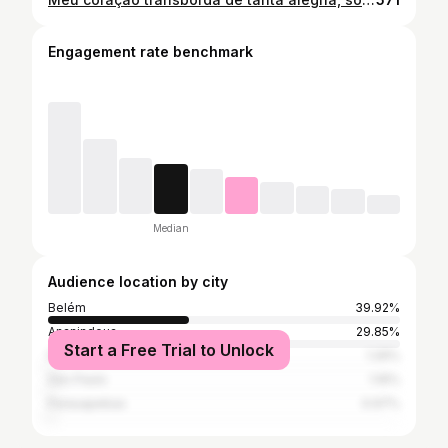
Engagement rate benchmark
Median
Audience location by city
Belém
39.92%
Ananindeua
29.85%
Start a Free Trial to Unlock
Fortaleza
1.26%
São Paulo
1.16%
Parauapebas
0.97%