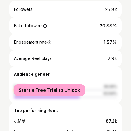
25.8k
Followers
20.88%
Fake followers
1.57%
Engagement rate
2.9k
Average Reel plays
Audience gender
female
36.06%
Start a Free Trial to Unlock
male
63.94%
Top performing Reels
J.M💙
87.2k