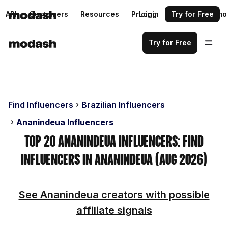
API
Customers
Resources
Pricing
Login
Request a demo
Try for Free
Try for Free
Find Influencers
Brazilian Influencers
Ananindeua Influencers
Top 20 Ananindeua Influencers: Find
Influencers in Ananindeua (Aug 2026)
See Ananindeua creators with possible
affiliate signals