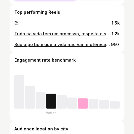
Top performing Reels
🥰
1.5k
Tudo na vida tem um processo, respeite o seu❤️‍🩹
1.2k
Sou algo bom que a vida não vai te oferecer duas vezes.🙆🏽‍♀️❤️
997
Engagement rate benchmark
Median
Audience location by city