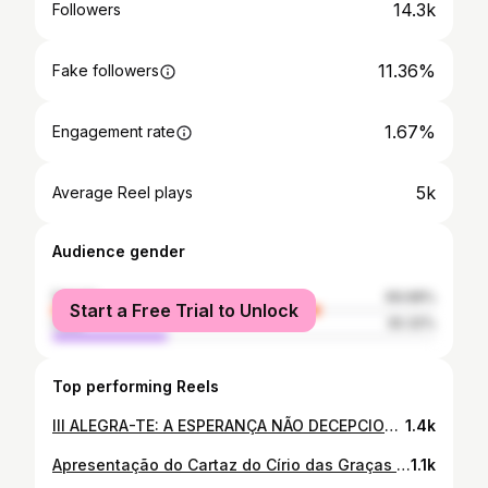
14.3k
Followers
11.36%
Fake followers
1.67%
Engagement rate
5k
Average Reel plays
Audience gender
female
69.68%
Start a Free Trial to Unlock
male
30.32%
Top performing Reels
III ALEGRA-TE: A ESPERANÇA NÃO DECEPCIONA!💜 O Setor Juventude da Arquidiocese de Belém irá realizar a 3º edição do Alegra-te. Um arrastão de alegria e comunhão para a toda juventude! 01 de Março • Saindo do Santuário Nossa Senhora das Graças, em Ananindeua. Marca a sua galera aqui e vamos viver juntos este dia!!👇🏼 #juventudebelem #arqbelém #juventudecatolica
1.4k
Apresentação do Cartaz do Círio das Graças 2025 ✨💚 #santuariodasgraças #ciriodasgraças
1.1k