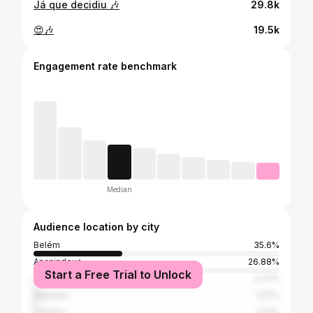
Já que decidiu 🎶
29.8k
😍🎶
19.5k
Engagement rate benchmark
Median
Audience location by city
Belém
35.6%
Ananindeua
26.88%
Start a Free Trial to Unlock
São Paulo
2.27%
Marituba
1.57%
Goiânia
1.22%