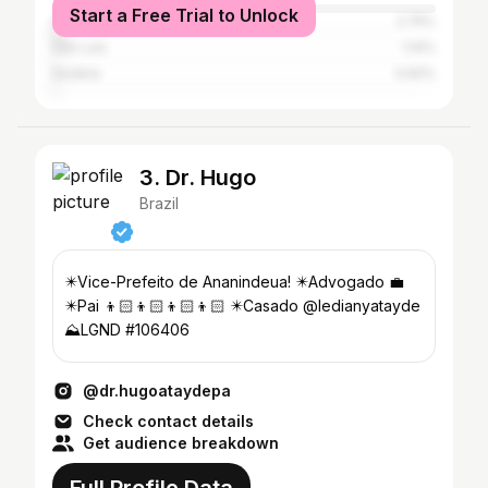
Start a Free Trial to Unlock
São Paulo
2.75%
São Luís
1.14%
Goiânia
0.92%
3. Dr. Hugo
Brazil
✴️Vice-Prefeito de Ananindeua! ✴️Advogado 💼
✴️Pai 👦🏻👦🏻👦🏻👦🏻 ✴️Casado @ledianyatayde
⛰️LGND #106406
@dr.hugoataydepa
Check contact details
Get audience breakdown