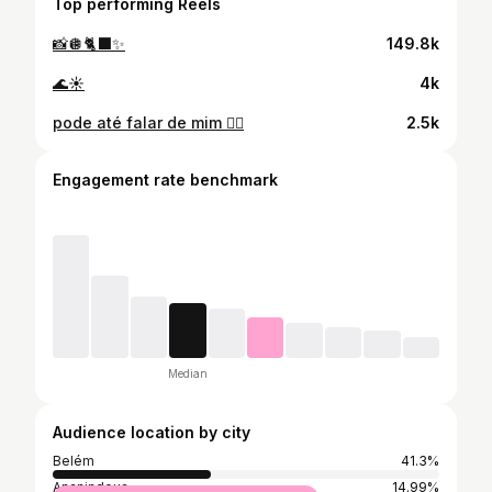
Top performing Reels
📸🪩🐈‍⬛✨
149.8k
🌊☀️
4k
pode até falar de mim 😮‍💨
2.5k
Engagement rate benchmark
Median
Audience location by city
Belém
41.3%
Ananindeua
14.99%