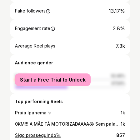
13.17%
Fake followers
2.8%
Engagement rate
7.3k
Average Reel plays
Audience gender
female
52.46%
Start a Free Trial to Unlock
male
47.54%
Top performing Reels
Praia Ipanema ✨
1k
0KM!!! A MÃE TÁ MOTORIZADAAAA😭 Sem palavras nesse momento, um dos meus maiores SONHOS que saiu do PAPEL, confesso que pensava, que esse sonho não ia sair do papel agora, mas DEUS É DEUS, DEUS É BOM O TEMPO TODO, TUDO NO TEMPO DELE,DEUS HONRA O SEUS, GRATIDÃO DEUS 🥹🤍 FELICIDADE A MILL😍 Obrigada minha vida @cleidiane.assis18 por nunca larga minha mão, por sempre confiar em mim até o FIM, eu te amo, te amoooo, gratidão a Deus por ter uma mãe amiga e companheira sempre 😭 Obrigada por o atendimento incrível @jhutorress, por toda a paciência, ÉS MARAVILHOSAAAA❤️🥰
1k
Sigo prosseguindo🚀
857