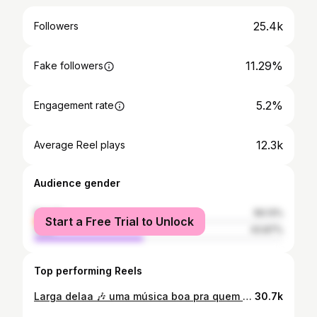
25.4k
Followers
11.29%
Fake followers
5.2%
Engagement rate
12.3k
Average Reel plays
Audience gender
female
56.13%
Start a Free Trial to Unlock
male
43.87%
Top performing Reels
Larga delaa 🎶 uma música boa pra quem é exigente 😍
30.7k