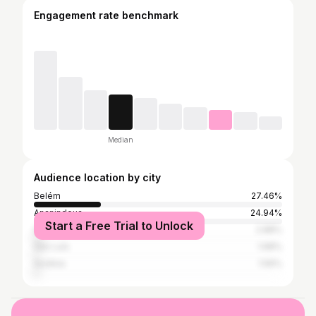
Engagement rate benchmark
Median
Audience location by city
Belém
27.46%
Ananindeua
24.94%
Start a Free Trial to Unlock
São Paulo
2.88%
São Luís
1.68%
Goiânia
1.56%