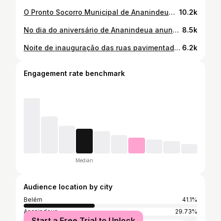
O Pronto Socorro Municipal de Ananindeua está funcionando 24h com equipe de obstetrícia!!!
10.2k
No dia do aniversário de Ananindeua anunciamos mais um projeto para melhorar ainda mais a qualidade de vida em nossa cidade. Assinamos a ordem de serviço para reforma e ampliação do Complexo do VIII que vai ganhar novos espaços de lazer e turismo. Seguimos presenteado Ananindeua com projetos de avanço e muito trabalho!
8.5k
Noite de inauguração das ruas pavimentadas na comunidade Todos os Santos, no Coqueiro. Seguimos trabalhando para levar mais conforto, qualidade de vida e mobilidade urbana para os quatro cantos de Ananindeua!
6.2k
Engagement rate benchmark
Median
Audience location by city
Belém
41.1%
Ananindeua
29.73%
Start a Free Trial to Unlock