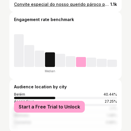
Convite especial do nosso querido pároco para você, Filho de Maria! ❤️🌿 #domingoderamos #semanasanta #santuariodasgraças #ananindeua
1.1k
Engagement rate benchmark
Median
Audience location by city
Belém
40.44%
Ananindeua
27.25%
Start a Free Trial to Unlock
Manaus
2.1%
Marituba
1.48%
Castanhal
0.86%