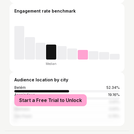
Engagement rate benchmark
Median
Audience location by city
Belém
52.34%
Ananindeua
19.16%
Start a Free Trial to Unlock
Bragança
0.91%
Marituba
0.91%
São Paulo
0.75%