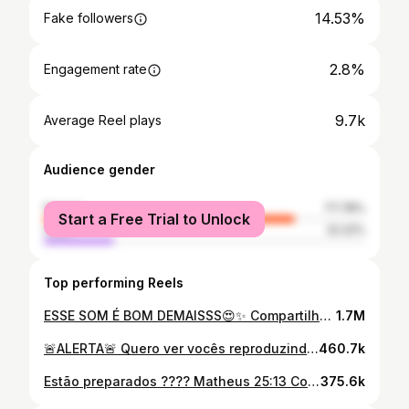
14.53%
Fake followers
2.8%
Engagement rate
9.7k
Average Reel plays
Audience gender
female
77.78%
Start a Free Trial to Unlock
male
22.22%
Top performing Reels
ESSE SOM É BOM DEMAISSS😍✨ Compartilhem bora bater 9.300😩🙏 #10k #gospel #solinho #jesus #deus #jesuscrist #viralgospel #gospelvideos #gospelviral #fogovaidescer🔥 #fogo #9.300 #vem10k
1.7M
🚨ALERTA🚨 Quero ver vocês reproduzindooo🥰🧡 Me ajudem compartilhando 🧡 #transição #makegospel #make #reels #viral #viralvideos #gospel #deus #exercicitodedeus #jesus #9k #vem9k #jesuscrist #alerta #alertadetransiçao
460.7k
Estão preparados ???? Matheus 25:13 Compartilhemmm🙏🙏🙏 #jesus #gospel #crista #reels #viral #deus #jesuschrist #fy #fypppppppppppppppppppppppppppppppppppppppppppppppppppppppppppppppppppppp #700 #5k #viral #maquiagemprofissional ##maquiagem #resultado
375.6k