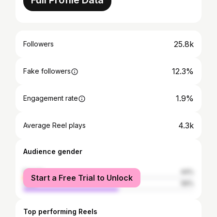
Full Profile Data
25.8k
Followers
12.3%
Fake followers
1.9%
Engagement rate
4.3k
Average Reel plays
Audience gender
female
44%
Start a Free Trial to Unlock
male
56%
Top performing Reels