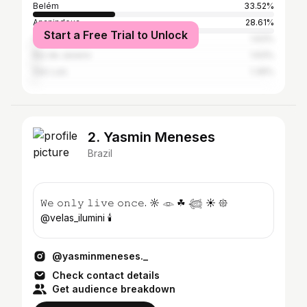
Belém
33.52%
Ananindeua
28.61%
Start a Free Trial to Unlock
Castanhal
1.63%
Rio de Janeiro
1.63%
São Luís
1.36%
2. Yasmin Meneses
Brazil
𝚆𝚎 𝚘𝚗𝚕𝚢 𝚕𝚒𝚟𝚎 𝚘𝚗𝚌𝚎. ☼ 𓁼 ☘︎ 𓆉 ☀︎ 𑁍
@velas_ilumini 🕯️
@yasminmeneses._
Check contact details
Get audience breakdown