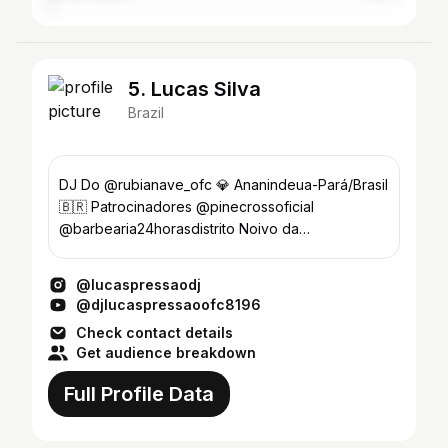
5. Lucas Silva
Brazil
DJ Do @rubianave_ofc 💎 Ananindeua-Pará/Brasil
🇧🇷 Patrocinadores @pinecrossoficial
@barbearia24horasdistrito Noivo da
@juuhfreitas21💍♥️
@lucaspressaodj
@djlucaspressaoofc8196
Check contact details
Get audience breakdown
Full Profile Data