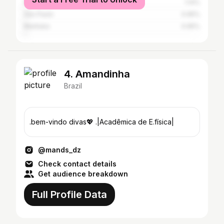
Rio de Janeiro
1.14%
São Paulo
0.95%
Marituba
0.95%
4. Amandinha
Brazil
.bem-vindo divas💖 .|Acadêmica de E.física|
@mands_dz
Check contact details
Get audience breakdown
Full Profile Data