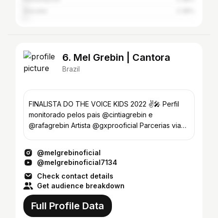
Gravataí
2.38%
6. Mel Grebin | Cantora
Brazil
FINALISTA DO THE VOICE KIDS 2022 ✌🎤 Perfil
monitorado pelos pais @cintiagrebin e
@rafagrebin Artista @gxprooficial Parcerias via
direct
@melgrebinoficial
@melgrebinoficial7134
Check contact details
Get audience breakdown
Full Profile Data