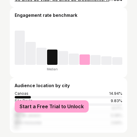
Engagement rate benchmark
Median
Audience location by city
Canoas
14.94%
São Paulo
9.83%
Start a Free Trial to Unlock
Porto Alegre
8.17%
Rio de Janeiro
5.36%
Belo Horizonte
2.94%