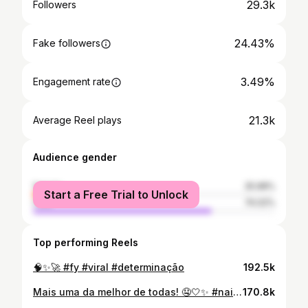
29.3k
Followers
24.43%
Fake followers
3.49%
Engagement rate
21.3k
Average Reel plays
Audience gender
female
25.98%
Start a Free Trial to Unlock
male
74.02%
Top performing Reels
🧠✨🚀 #fy #viral #determinação
192.5k
Mais uma da melhor de todas! 🤤🤍✨ #nails #unhasdecoradas #alongamento
170.8k