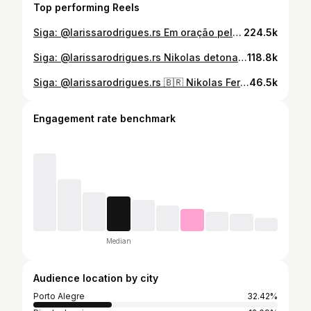
Top performing Reels
Siga: @larissarodrigues.rs Em oração pelo nosso sempre presidente, Jair Messias Bolsonaro! Compartilhe e mostre de que lado você está ☝🏼🇧🇷
224.5k
Siga: @larissarodrigues.rs Nikolas detona repórter que tentou distorcer sua fala… Compartilhe e mostre de que lado você está ☝🏼🇧🇷
118.8k
Siga: @larissarodrigues.rs 🇧🇷 Nikolas Ferreira expõe toda hipocrisia do governo Lula e abre o jogo na programa Pânico. Compartilhe e mostre de que lado você está ☝🏼🇧🇷
46.5k
Engagement rate benchmark
Median
Audience location by city
Porto Alegre
32.42%