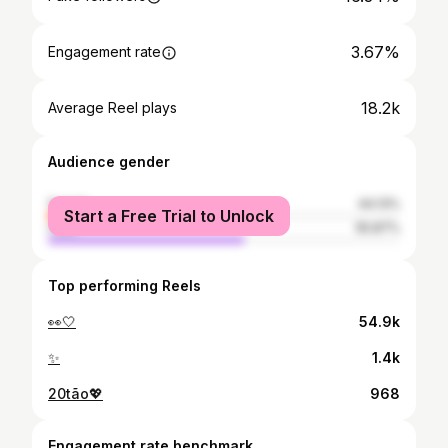
3.67%
Engagement rate
18.2k
Average Reel plays
Audience gender
female
44.13%
Start a Free Trial to Unlock
male
55.87%
Top performing Reels
👀🤍
54.9k
✨
1.4k
20tão💖
968
Engagement rate benchmark