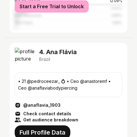
Rio de Janeiro
12.09%
Start a Free Trial to Unlock
Canoas
11.54%
Belo Horizonte
3.85%
São Paulo
1.65%
4. Ana Flávia
Brazil
• 21 @pedroceezar_ 💍 • Ceo @anastoremf •
Ceo @anaflaviabodypiercing
@anaflavia_1903
Check contact details
Get audience breakdown
Full Profile Data