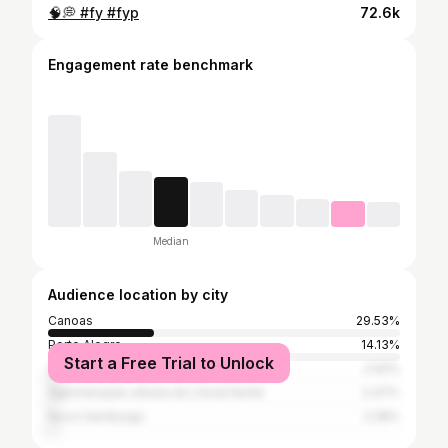
🧠💭 #fy #fyp
72.6k
Engagement rate benchmark
Median
Audience location by city
Canoas
29.53%
Porto Alegre
14.13%
Start a Free Trial to Unlock
São Paulo
2.92%
Aglomeração urbana do Litoral Norte
2.47%
Novo Hamburgo
2.28%