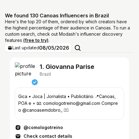
We found 130 Canoas Influencers in Brazil
Here's the top 20 of them, ordered by which creators have
the highest percentage of their audience in Canoas. To run a
custom search, check out Modash's influencer discovery
features
(free to try)
.
08/05/2026
Last updated
1. Giovanna Parise
Brazil
Gica • Joca | Jornalista • Publicitário 📍Canoas,
POA e + 📧: comologotreino@gmail.com Compre
o @canoasemdobro_ 👇🏼
@comologotreino
Check contact details