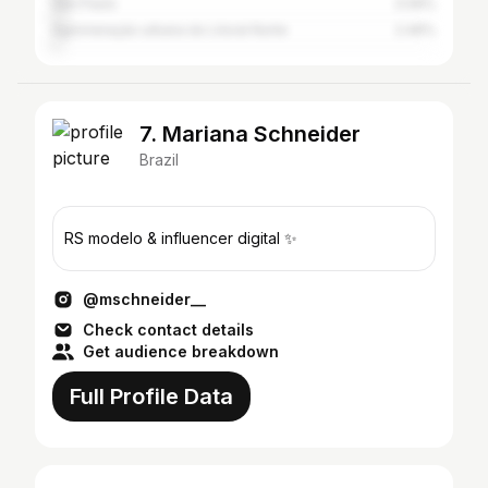
São Paulo
3.06%
Aglomeração urbana do Litoral Norte
2.46%
7. Mariana Schneider
Brazil
RS modelo & influencer digital ✨
@mschneider__
Check contact details
Get audience breakdown
Full Profile Data