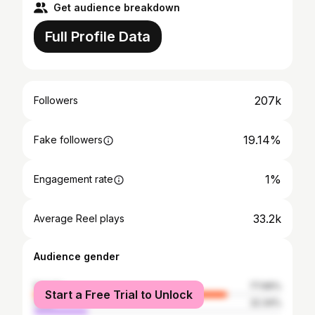
Get audience breakdown
Full Profile Data
207k
Followers
19.14%
Fake followers
1%
Engagement rate
33.2k
Average Reel plays
Audience gender
female
77.66%
Start a Free Trial to Unlock
male
22.34%