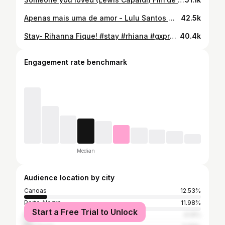
Apenas mais uma de amor - Lulu Santos @lulusantosoficial #cantora #singer #apenasmaisumadeamor #lulusantos #melgrebin
42.5k
Stay- Rihanna Fique! #stay #rhiana #gxpro #reelsinstagram #cantar #thevoice #voz #pop #timbre #instagood #som #conteudomusical #futuro #star
40.4k
Engagement rate benchmark
Median
Audience location by city
Canoas
12.53%
Porto Alegre
11.98%
Start a Free Trial to Unlock
Rio de Janeiro
4.14%