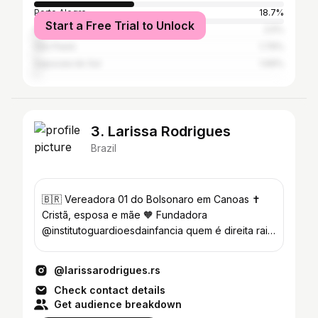
Porto Alegre
18.7%
Start a Free Trial to Unlock
Aglomeração urbana do Litoral Norte
2.5%
São Paulo
1.79%
Sapucaia do Sul
1.69%
3. Larissa Rodrigues
Brazil
🇧🇷 Vereadora 01 do Bolsonaro em Canoas ✝️
Cristã, esposa e mãe 🧡 Fundadora
@institutoguardioesdainfancia quem é direita raiz
segue 🇧🇷👇🏻
@larissarodrigues.rs
Check contact details
Get audience breakdown