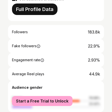
Full Profile Data
183.8k
Followers
22.9%
Fake followers
2.93%
Engagement rate
44.9k
Average Reel plays
Audience gender
female
76.58%
Start a Free Trial to Unlock
male
23.42%