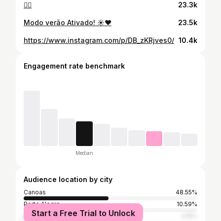
❤️‍🔥
23.3k
Modo verão Ativado! ☀️❤️
23.5k
https://www.instagram.com/p/DB_zKRjves0/
10.4k
Engagement rate benchmark
Median
Audience location by city
Canoas
48.55%
Porto Alegre
10.59%
Start a Free Trial to Unlock
Aglomeração urbana do Litoral Norte
3.15%