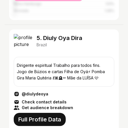
Novo Hamburgo
1.51%
Alvorada
1.26%
5. Diuly Oya Dira
Brazil
Dirigente espiritual Trabalho para todos fins.
Jogo de Búzios e cartas Filha de Oyá⚡️ Pomba
Gira Maria Quitéria 💃🏾🪦⚰️ Mãe da LUÍSA 🩷
@diulydeoya
Check contact details
Get audience breakdown
Full Profile Data