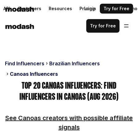
API
Customers
Resources
Pricing
Login
Request a demo
Try for Free
Try for Free
Find Influencers
Brazilian Influencers
Canoas Influencers
Top 20 Canoas Influencers: Find
Influencers in Canoas (Aug 2026)
See Canoas creators with possible affiliate
signals