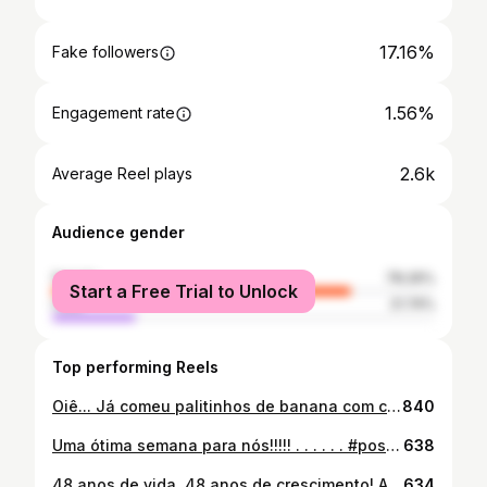
17.16%
Fake followers
1.56%
Engagement rate
2.6k
Average Reel plays
Audience gender
female
78.26%
Start a Free Trial to Unlock
male
21.74%
Top performing Reels
Oiê... Já comeu palitinhos de banana com canela??? Pois é, eu amo fazer aqui em casa!!! Eu usei a massa de lasanha da @italianyoficial fica bem crocante, mas também pode ser feito com a massa de pastel! É muito simples de fazer!!! Eu recheei com o chimia de banana que tinha feito, mas se quiser pode apenas cortar a banana em cubinho, misturar com açúcar e canela. Fechar com ajuda de um garfo, para ficar bem fechado e fritar (no óleo ou na Airfryer) Depois só passar no açúcar com canela 😋 Gostou???? . . . . . #pastel #pasteldebanana #receita #receitasimples #donadecasa #influencer #amorporcozinhar #influsegundɑndo #gastronomy #pasteléitaliany #amopastel
840
Uma ótima semana para nós!!!!! . . . . . . #positividade #amor #goodvibes #gratid #gratidao #frases #autoconhecimento #motiva #bomdia #felicidade #vida #floresçɑinflu #amorproprio #pensamentos #sucesso #autoestima #sabedoria @blogueirasdolarrs #desafioblogueirasdolarrs #blogueirasdolarrs
638
48 anos de vida, 48 anos de crescimento! Agradeço por tudo que a vida me oferece, como meus sonhos, minha família, meus amigos, meus amores, meus desamores e até mesmo as decepções. Pois tudo é crescimento e aprendizado! E como aprendi neste último ano: Tudo está certo e na hora certa. Pronta para novos desafios ,💕 . . . . #niver #aniversario #anos #happybirthday #anivers #amor #parabens #sejɑɑmorhoje #familia #love #birthday #felicidade #gratidao
634