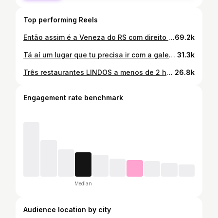
Top performing Reels
Então assim é a Veneza do RS com direito à pizza italiana? @nonno_eugenio_pizzeria precisa ficar famosa ✨✨✨ Que janta ESPETACULAR. Todos os pedidos estão no vídeo e os valores são esses: Puglia - R$89 Pizzas grandes a partir de R$80, depende do sabor. Pizza doce - R$48 Sanduíche italiano de Parma e burrata - R$78 📍Av. Sete de Setembro, 290, Guaíba ⏰ quarta a domingo das 18h30 às 22h30 Compartilha agora esse vídeo com quem vai lá contigo também! Parceria #pizza #pizzeria #longafermentação
69.2k
Tá aí um lugar que tu precisa ir com a galera no centro de POA: @upfoodart ✨ Lugar pra todo mundo (cardápio completíssimo), música boa, ambiente super gostoso, a gente amou. Nossos pedidos foram esses: Combinado 24 peças 🍣 - R$85 Guioza - R$18 Chivito - R$48 Búfala 🍕- R$56 Panqueca de doce de leite - R$32 Fitzgerald - R$36 Moscow Mule sem álcool - R$29 ⏰ TERÇA À SEXTA das 16h às 23h SÁBADO E DOMINGO das 11h às 23h 📍Rua dos Andradas 788 - Centro Histórico - POA Já manda pra quem vai lá contigo! publi
31.3k
Três restaurantes LINDOS a menos de 2 horas de POA, para aproveitar o dia comendo sequência italiana ✍🏼 @armazemwazlawick (Nova Petrópolis) - R$138 por pessoa @mammagema (Banto Gonçalves) - R$175 por pessoa @antigoarmazembistro (Colinas) - R$108 por pessoa Já compartilha com quem vai conhecer contigo ❤️
26.8k
Engagement rate benchmark
Median
Audience location by city