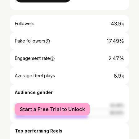
43.9k
Followers
17.49%
Fake followers
2.47%
Engagement rate
8.9k
Average Reel plays
Audience gender
female
33.36%
Start a Free Trial to Unlock
male
66.64%
Top performing Reels