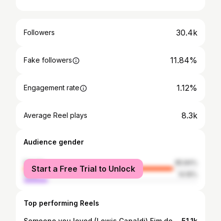
30.4k
Followers
11.84%
Fake followers
1.12%
Engagement rate
8.3k
Average Reel plays
Audience gender
female
85.84%
Start a Free Trial to Unlock
male
14.16%
Top performing Reels
Someone you loved (Lewis Capaldi) Fim de semana com vídeo novo! O que você acha desta música ! . . . #melgrebinnothevoice #melgrebincampeã #cantora #someoneyouloved #lewiscapaldi #sombom #gxproducts
51.1k