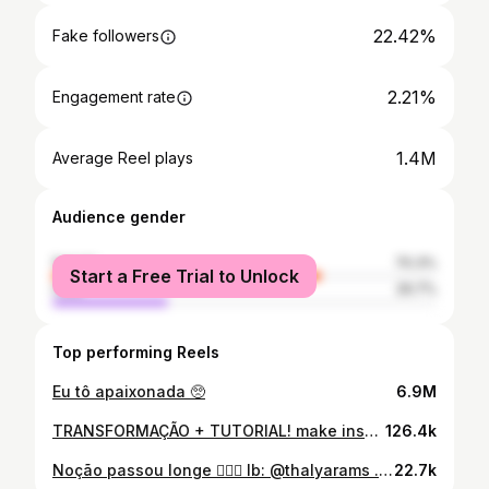
22.42%
Fake followers
2.21%
Engagement rate
1.4M
Average Reel plays
Audience gender
female
70.3%
Start a Free Trial to Unlock
male
29.7%
Top performing Reels
Eu tô apaixonada 🥺
6.9M
TRANSFORMAÇÃO + TUTORIAL! make inspiração copa do mundo 🇧🇷💚💛 . . . #makecopadomundo #copadomundo #brasil #makebrasil #maquiageminspiracao #inspiracaocopadomundo #makecopabrasil #makebr #copadomundo2022 #maquiagembrasil #copa #copa2022
126.4k
Noção passou longe 🤦🏼‍♀️ Ib: @thalyarams . . . . #explorar #digitalinfluencer #blogueira #makeup #maquiagem #maquiadora
22.7k