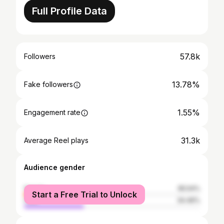
Full Profile Data
57.8k
Followers
13.78%
Fake followers
1.55%
Engagement rate
31.3k
Average Reel plays
Audience gender
female
65.54%
Start a Free Trial to Unlock
male
34.46%