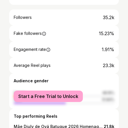
35.2k
Followers
15.23%
Fake followers
1.91%
Engagement rate
23.3k
Average Reel plays
Audience gender
female
48.16%
Start a Free Trial to Unlock
male
51.84%
Top performing Reels
Mãe Diuly de Oyá Batuque 2026 Homenagem a mãe Iemanjá . #iemanja #oya #ogum #batuque #axe
21.8k