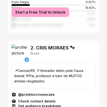
Porto Alegre
21.67%
Canoas
19.63%
Start a Free Trial to Unlock
São Paulo
4.71%
Rio de Janeiro
2.93%
Aglomeração urbana do Litoral Norte
1.6%
2. CRIS MORAES 🐾
Brazil
📍Canoas/RS; 🏅Vereador eleito pela Causa
Animal; 💚Pai, professor e tutor de MUITOS
animais resgatados.
@protetorcrismoraes
Check contact details
Get audience breakdown