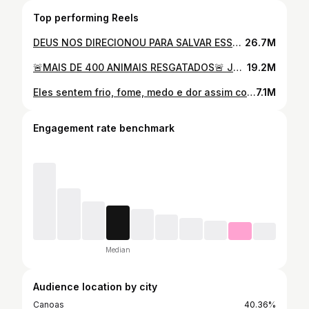
Top performing Reels
DEUS NOS DIRECIONOU PARA SALVAR ESSA VIDA Foi por pouco, chegamos em cima da hora e se não fosse por Deus, não teríamos visto essa anjinha. Por benção, eu e meu amigo @celiostudart conseguimos enxerga-la. Pela exaustão que se encontrava, não mostrou resistência ao resgate. Mais uma vida salva, uma vida que estava por um fio mas agora está bem e segura. ❤️
26.7M
🚨MAIS DE 400 ANIMAIS RESGATADOS🚨 Já estamos há 4 dias ajudando no resgate de centenas de animais. Mas não é hora de cansar! Não vamos parar enquanto eles precisarem de nós.
19.2M
Eles sentem frio, fome, medo e dor assim como nós. O frio cortante dos últimos dias é cruel e dolorido e pensar que ainda tem animais dormindo em telhados, molhados e sofrendo me dilacera o coração. Me tira o sono. Peço a Deus todos os dias que isso acabe, que as águas baixem que todos se salvem. Deus, atenda o meu pedido! Eles não merecem sofrer mais, eles precisam de amor, carinho, comida e cama quentinha. Estamos exaustos, estamos adoecendo, nós e eles. Deus, por favor…
7.1M
Engagement rate benchmark
Median
Audience location by city
Canoas
40.36%