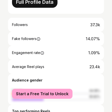
Full Profile Data
37.3k
Followers
14.07%
Fake followers
1.09%
Engagement rate
23.4k
Average Reel plays
Audience gender
female
64.18%
Start a Free Trial to Unlock
male
35.82%
Top performing Reels