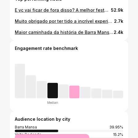
E vc vai ficar de fora disso? A melhor festa da história de BM! Hoje vai ser monstro!! Só vem! @claudiocastrorj melhor governador da história! Te devemos tudo! @aureo.ribeiro vc é monstro! @gustavotutuca sem vc não seria assim! @jacksonemerickoficial se vira e vem hoje! @culturabarramansa equipe 10! @bra.vo_8 não erre! Tá tirando onda!
52.9k
Muito obrigado por ter tido a incrível experiência de ser prefeito da cidade que eu amo de paixão!
2.7k
Maior caminhada da história de Barra Mansa! Realmente emocionante! Obrigado pelo carinho com o nosso futuro prefeito! Furlani 22 é o mais preparado e Barra Mansa vai continuar avançando!
2.4k
Engagement rate benchmark
Median
Audience location by city
Barra Mansa
39.95%
Volta Redonda
15.2%