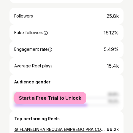
25.8k
Followers
16.12%
Fake followers
5.49%
Engagement rate
15.4k
Average Reel plays
Audience gender
female
29.8%
Start a Free Trial to Unlock
male
70.2%
Top performing Reels
🚫 FLANELINHA RECUSA EMPREGO PRA CONTINUAR NAS RUAS 🚗💸 É cada vez mais comum ver flanelinhas exigindo dinheiro de motoristas em vias públicas — mesmo sem qualquer autorização ou prestação real de serviço. O que muitos não sabem é que essa prática é ilegal e pode ser enquadrada até mesmo como extorsão. 😠 Neste caso, o mais chocante: o indivíduo foi abordado onde oferecemos uma proposta de emprego formal, com carteira assinada e todos os direitos garantidos. A resposta? Recusou. Preferiu continuar nas ruas cobrando “taxa” de estacionamento . 👎 📢 Isso não é sobre falta de oportunidade, é sobre escolha por práticas abusivas que afetam o direito de ir e vir de todos. 🛑 Denuncie esse tipo de coação. Cidadania se faz com respeito e dignidade — dos dois lados. #Reels #Cidadania #Flanelinha #Abuso #Coação #Extorsão #Emprego #Dignidade #DireitoDeIrEVir
66.2k