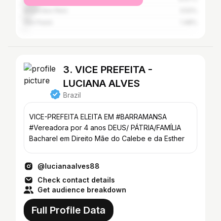
Angra dos Reis
3.52%
São Paulo
1.48%
3. VICE PREFEITA -
LUCIANA ALVES
Brazil
VICE-PREFEITA ELEITA EM #BARRAMANSA
#Vereadora por 4 anos DEUS/ PÁTRIA/FAMÍLIA
Bacharel em Direito Mãe do Calebe e da Esther
@lucianaalves88
Check contact details
Get audience breakdown
Full Profile Data