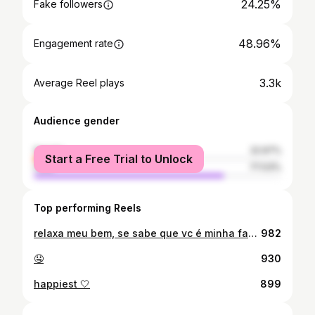
24.25%
Fake followers
48.96%
Engagement rate
3.3k
Average Reel plays
Audience gender
female
22.97%
Start a Free Trial to Unlock
male
77.03%
Top performing Reels
relaxa meu bem, se sabe que vc é minha favorita 🥴
982
🤤
930
happiest 🤍
899