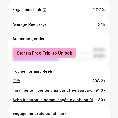
1.07%
Engagement rate
3.1k
Average Reel plays
Audience gender
female
50.32%
Start a Free Trial to Unlock
male
49.68%
Top performing Reels
🫠🫠
298.2k
Finalmente inventei uma banoffee saudável que deu muito certo e não leva yogurt natural🥹💙 ⚠️OBS: não coma como se fosse uma sobremesa, faça “trocas inteligentes”, por exemplo, coma de lanche da tarde ou pré treino que, assim, conseguirá encaixar na sua dieta sem “sair” dela🥰 #receitasaudavel #banoffeesaudavel #dieta
91.6k
Acho bizarroo, a normalização e o abuso DIÁRIO de alimentos ultraprocessados é absurdo🥲
80k
Engagement rate benchmark