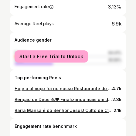
3.13%
Engagement rate
6.9k
Average Reel plays
Audience gender
female
64.41%
Start a Free Trial to Unlock
male
35.59%
Top performing Reels
Hoje o almoço foi no nosso Restaurante do Povo 🤩 Completamos 1 ano de funcionamento do nosso Restaurante que durante esses 12 meses serviu mais de 450.000 refeições que levam dignidade ao nosso cidadão! Que orgulho em fazer parte dessa história que só foi possível graças ao apoio do Governador @claudiocastrorj Deixo aqui também meus agradecimentos ao ex-prefeito @rodrigodrable ao Deputado @danniellibrelonrj a Secretataria de Estado @deputadarosangelagomes e ao ex-secretário de Assistência Social @fanuelfernando773 #GovernoFurlani #GovernoPresente #FurlaniPresente
4.7k
Benção de Deus 🙏❤️ Finalizando mais um dia de trabalho e relembrando esse dia especial. @furlanioficial
2.3k
Barra Mansa é do Senhor Jesus! Culto de Clamor pela cidade na igreja @youchurch_oficial
2.1k
Engagement rate benchmark