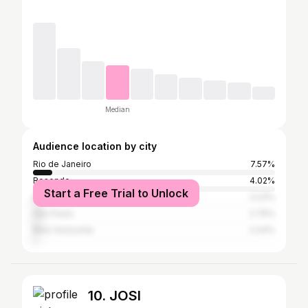
Median
Audience location by city
Rio de Janeiro
7.57%
Resende
4.02%
Start a Free Trial to Unlock
Barra Mansa
3.23%
São Paulo
2.76%
Belo Horizonte
2.44%
10. JOSI