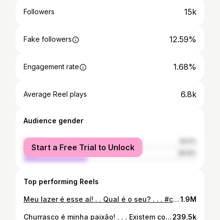
15k
Followers
12.59%
Fake followers
1.68%
Engagement rate
6.8k
Average Reel plays
Audience gender
female
63.1%
Start a Free Trial to Unlock
male
36.9%
Top performing Reels
Meu lazer é esse aí! . . Qual é o seu? . . . #costelaassada #churras #churrasqueira #bbqlife #bbqlovers #churrasqueiro #lazer #explore
1.9M
Churrasco é minha paixão! . . . Existem coisas na vida que fazemos por amor, e não por grana, uma das minhas é o churrasco, ele mudou minha vida e tenho certeza que irá mudar mais ainda! . . . #bbqlife #churrasco #mestrechurrasqueiro #parrilla #churras #profissional #carne #carvão #americanbbq #qualidade #Churrasqueiro #buffet #evento #aniversario #almoço #barbecue #grill #brasa #carneboa #buffet #eventos #churras #porcoassado #carnesuína #suino #carnedeporcoassada #leitoa #explorar #explore
239.5k