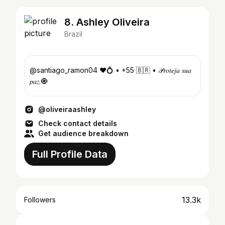
8. Ashley Oliveira
Brazil
@santiago_ramon04 ❤️💍 • +55 🇧🇷 • 𝒫𝑟𝑜𝑡𝑒𝑗𝑎 𝑠𝑢𝑎
𝑝𝑎𝑧.🧿
@oliveiraashley
Check contact details
Get audience breakdown
Full Profile Data
13.3k
Followers