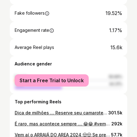
19.52%
Fake followers
1.17%
Engagement rate
15.6k
Average Reel plays
Audience gender
female
55.69%
Start a Free Trial to Unlock
male
44.31%
Top performing Reels
Dica de milhões … Reserve seu camarote e venha ser feliz no Área 😂❤️
301.5k
É raro, mas acontece sempre … 😂😂 #vemproarea
292k
Vem aí o ARRAIÁ DO AREA 2024 🤠🤠 Se preparem !!! #vemproarea
57.7k