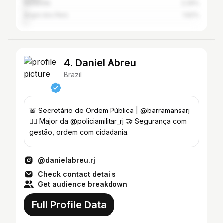
Resende
2.29%
Angra dos Reis
1.62%
4. Daniel Abreu
Brazil
🚨 Secretário de Ordem Pública | @barramansarj
👮‍♂️ Major da @policiamilitar_rj 🤝 Segurança com
gestão, ordem com cidadania.
@danielabreu.rj
Check contact details
Get audience breakdown
Full Profile Data