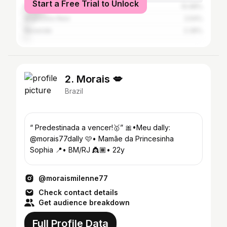
Start a Free Trial to Unlock
Rio de Janeiro
10.98%
Angra Dos Reis
2.54%
Resende
2.36%
2. Morais 💋
Brazil
“ Predestinada a vencer!🥇” 🎀•Meu dally:
@morais77dally 🩷• Mamãe da Princesinha
Sophia 📍• BM/RJ 👸🏾• 22y
@moraismilenne77
Check contact details
Get audience breakdown
Full Profile Data