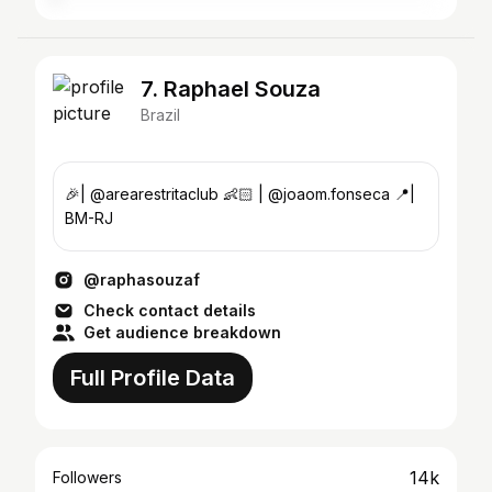
7. Raphael Souza
Brazil
🎉| @arearestritaclub 👶🏻 | @joaom.fonseca 📍|
BM-RJ
@raphasouzaf
Check contact details
Get audience breakdown
Full Profile Data
14k
Followers