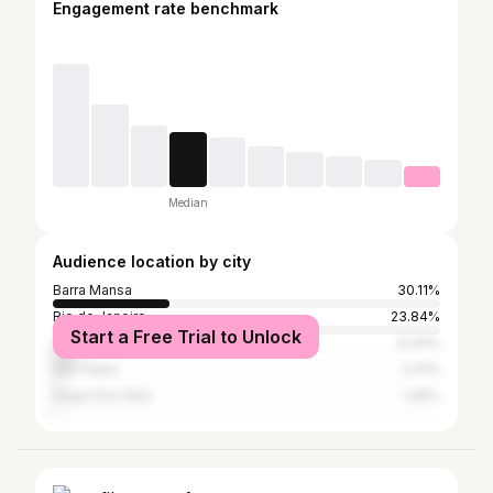
Engagement rate benchmark
Median
Audience location by city
Barra Mansa
30.11%
Rio de Janeiro
23.84%
Start a Free Trial to Unlock
Volta Redonda
6.44%
São Paulo
2.41%
Angra Dos Reis
1.46%