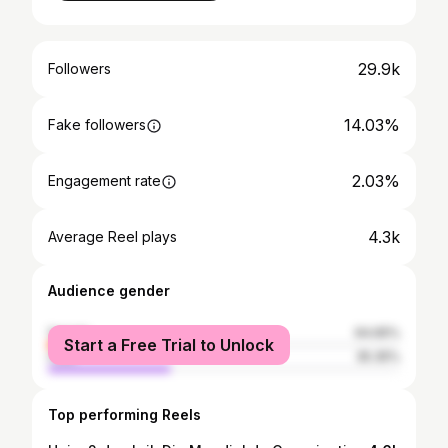
29.9k
Followers
14.03%
Fake followers
2.03%
Engagement rate
4.3k
Average Reel plays
Audience gender
female
64.65%
Start a Free Trial to Unlock
male
35.35%
Top performing Reels