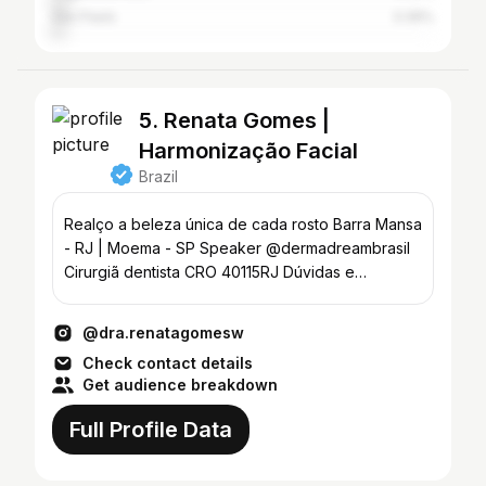
São Paulo
3.39%
5. Renata Gomes |
Harmonização Facial
Brazil
Realço a beleza única de cada rosto Barra Mansa
- RJ | Moema - SP Speaker @dermadreambrasil
Cirurgiã dentista CRO 40115RJ Dúvidas e
agendamentos 👇🏻
@dra.renatagomesw
Check contact details
Get audience breakdown
Full Profile Data