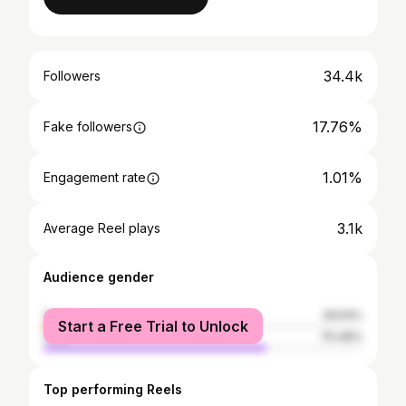
34.4k
Followers
17.76%
Fake followers
1.01%
Engagement rate
3.1k
Average Reel plays
Audience gender
female
29.54%
Start a Free Trial to Unlock
male
70.46%
Top performing Reels