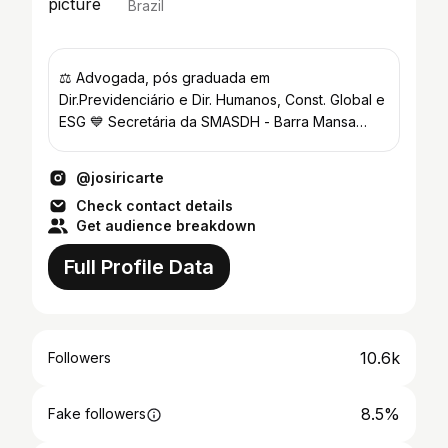
Brazil
⚖️ Advogada, pós graduada em
Dir.Previdenciário e Dir. Humanos, Const. Global e
ESG 💙 Secretária da SMASDH - Barra Mansa
Apaixonada por pessoas ❤️
@josiricarte
Check contact details
Get audience breakdown
Full Profile Data
10.6k
Followers
8.5%
Fake followers