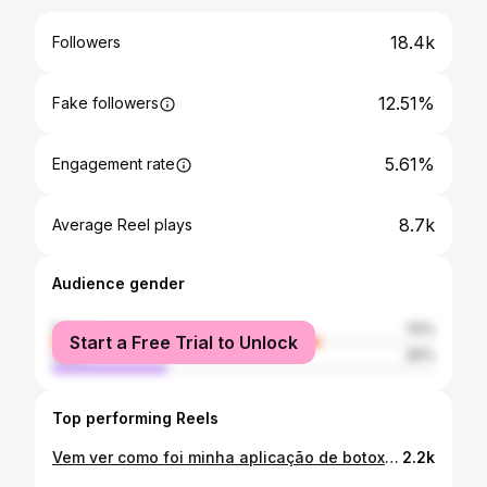
18.4k
Followers
12.51%
Fake followers
5.61%
Engagement rate
8.7k
Average Reel plays
Audience gender
female
70%
Start a Free Trial to Unlock
male
30%
Top performing Reels
Vem ver como foi minha aplicação de botox 💉: desde a preparação até o sorriso final com os resultados! 💁🏻‍♀️✨ Muito obrigada Dra. Renata por levantar minha autoestima e realizar esse trabalho incrível! 🤩
2.2k