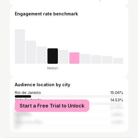
Engagement rate benchmark
Median
Audience location by city
Rio de Janeiro
15.06%
Volta Redonda
14.53%
Start a Free Trial to Unlock
Barra Mansa
12.76%
Resende
5.86%
Angra Dos Reis
4.49%