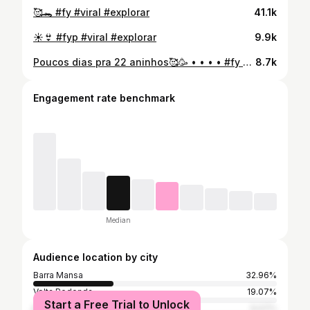
🥰🐊 #fy #viral #explorar
41.1k
☀️👙 #fyp #viral #explorar
9.9k
Poucos dias pra 22 aninhos🥰🥳 • • • • #fy #viral #explorar
8.7k
Engagement rate benchmark
Median
Audience location by city
Barra Mansa
32.96%
Volta Redonda
19.07%
Start a Free Trial to Unlock
Rio de Janeiro
9.07%