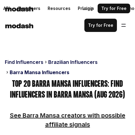
API
Customers
Resources
Pricing
Login
Request a demo
Try for Free
Try for Free
Find Influencers
Brazilian Influencers
Barra Mansa Influencers
Top 20 Barra Mansa Influencers: Find
Influencers in Barra Mansa (Aug 2026)
See Barra Mansa creators with possible
affiliate signals