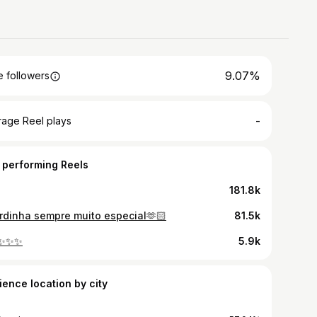
9.07%
 followers
-
rage Reel plays
 performing Reels
181.8k
rdinha sempre muito especial🫶🏻
81.5k
✨✨✨
5.9k
ience location by city