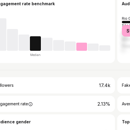
ngagement rate benchmark
Aud
Rio 
São 
S
Rio 
Belo
Pelo
Median
17.4k
llowers
Fake
2.13%
gagement rate
Ave
udience gender
Top