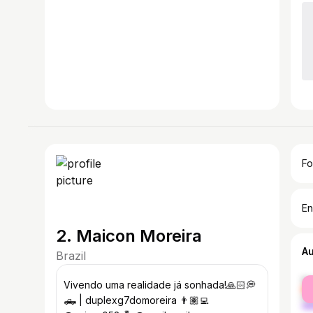
Fo
En
2. Maicon Moreira
A
Brazil
fe
Vivendo uma realidade já sonhada!🙏🏻💭
ma
🛻 | duplexg7domoreira 👨🏽‍💻