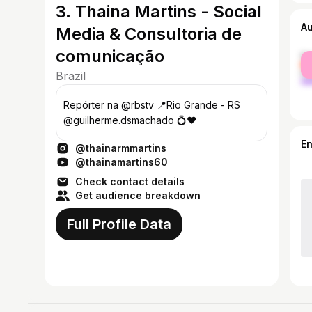
3. Thaina Martins - Social
A
Media & Consultoria de
comunicação
fe
ma
Brazil
Repórter na @rbstv 📍Rio Grande - RS
@guilherme.dsmachado 💍❤️
E
@thainarmmartins
@thainamartins60
Check contact details
Get audience breakdown
Full Profile Data