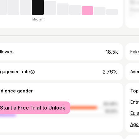
Rio 
Flor
Median
18.5k
llowers
Fake
2.76%
gagement rate
Ave
udience gender
Top
male
83.46%
Start a Free Trial to Unlock
le
16.54%
Ago