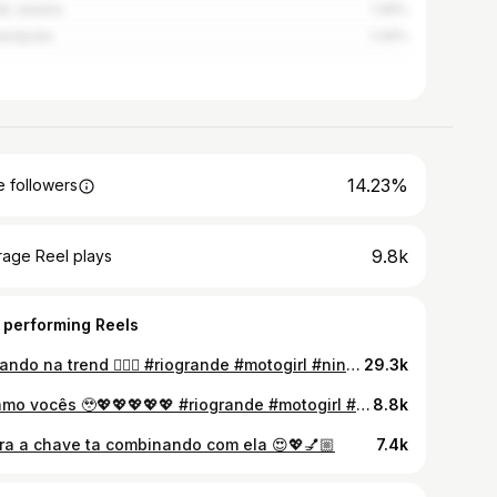
de Janeiro
1.45%
ianópolis
1.34%
14.23%
 followers
9.8k
rage Reel plays
 performing Reels
Entrando na trend 😮‍💨💖 #riogrande #motogirl #ninja250r #ninja #kawasaki
29.3k
Eu amo vocês 🥹💖💖💖💖💖 #riogrande #motogirl #motolife #motovlog #motovloger
8.8k
ra a chave ta combinando com ela 😍💖💅🏼
7.4k