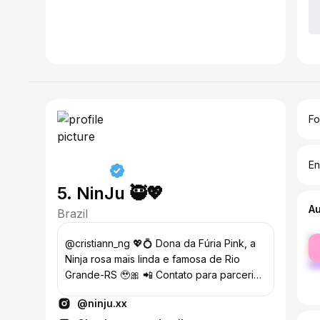
Fo
En
5. NinJu 🥷💖
A
Brazil
fe
@cristiann_ng 💖💍 Dona da Fúria Pink, a
ma
Ninja rosa mais linda e famosa de Rio
Grande-RS 🥹🎀 📲 Contato para parcerias
abaixo
@ninju.xx