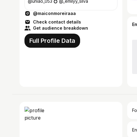
@uniao_053 💍 @_emilyy_silva
@maiconmoreiraaa
Check contact details
E
Get audience breakdown
Full Profile Data
Fo
En