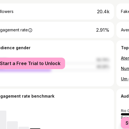
20.4k
llowers
Fake
2.91%
gagement rate
Ave
udience gender
Top
male
50.74%
Start a Free Trial to Unlock
le
49.26%
ngagement rate benchmark
Aud
Rio 
Pelo
S
Port