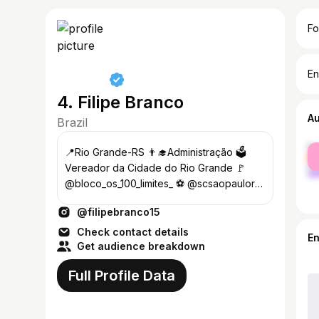
Fo
En
4. Filipe Branco
A
Brazil
fe
📍Rio Grande-RS 👨‍🎓Administração 🗳
ma
Vereador da Cidade do Rio Grande 🚩
@bloco_os_100_limites_ ⚽️ @scsaopaulors
👫 @binhaarocha
@filipebranco15
Check contact details
E
Get audience breakdown
Full Profile Data