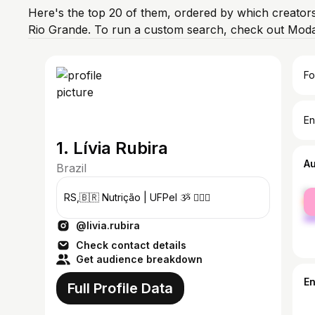
Here's the top 20 of them, ordered by which creators
Rio Grande. To run a custom search, check out Moda
Fo
En
1. Lívia Rubira
A
Brazil
fe
RS,🇧🇷 Nutrição | UFPel ૐ 🧜🏼‍♀️
ma
@livia.rubira
Check contact details
Get audience breakdown
E
Full Profile Data