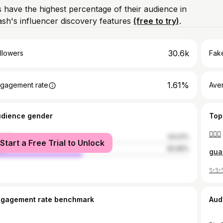
 have the highest percentage of their audience in
sh's influencer discovery features
(free to try)
.
30.6k
llowers
Fake
1.61%
gagement rate
Ave
udience gender
Top
🧜🏻‍♀️
male
54.01%
Start a Free Trial to Unlock
le
45.99%
gua
✨✨
ngagement rate benchmark
Aud