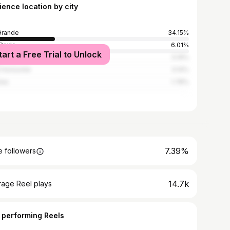
ience location by city
Grande
34.15%
Paulo
6.01%
tart a Free Trial to Unlock
de Janeiro
5.19%
 Horizonte
3.14%
tas
1.78%
7.39%
 followers
14.7k
rage Reel plays
 performing Reels