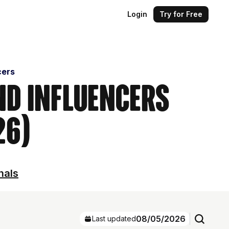
Login
Try for Free
cers
ind Influencers
26)
nals
08/05/2026
Last updated