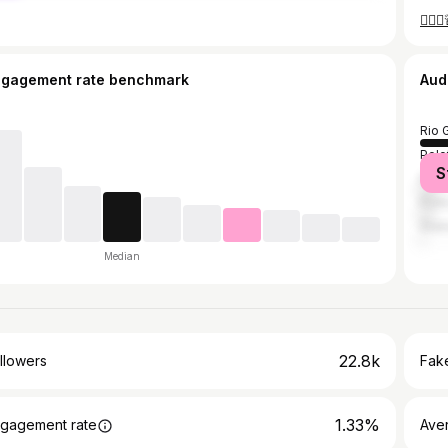
👮🏽‍
ngagement rate benchmark
Aud
Rio 
Pelo
S
Flor
Port
Gra
Median
22.8k
llowers
Fake
1.33%
gagement rate
Ave