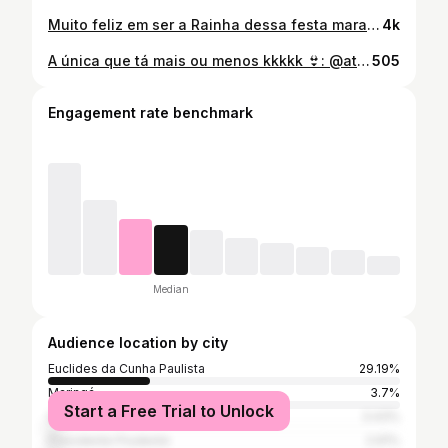
Muito feliz em ser a Rainha dessa festa maravilhosa!!😍💥 #euclidesrodeoshow #rainhadorodeio #rainhadorodeio2022
4k
A única que tá mais ou menos kkkkk 👙: @atrevidats
505
Engagement rate benchmark
Median
Audience location by city
Euclides da Cunha Paulista
29.19%
Maringá
3.7%
Start a Free Trial to Unlock
São Paulo
3.43%
Presidente Prudente
2.91%