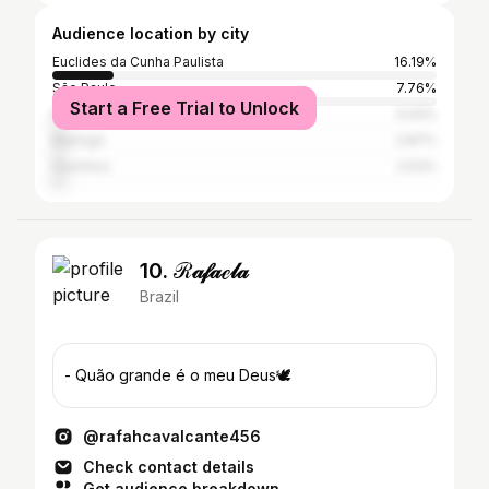
Audience location by city
Euclides da Cunha Paulista
16.19%
São Paulo
7.76%
Start a Free Trial to Unlock
Presidente Prudente
3.04%
Maringá
2.87%
Ourinhos
2.53%
10. ℛ𝒶𝒻𝒶ℯ𝓁𝒶
Brazil
- Quão grande é o meu Deus🕊
@rafahcavalcante456
Check contact details
Get audience breakdown