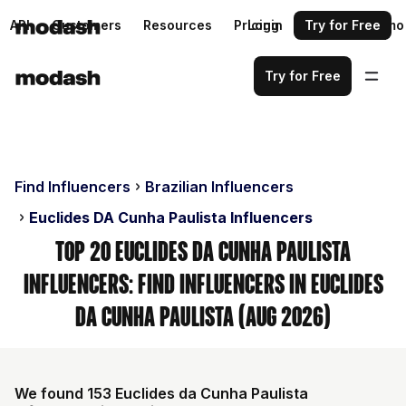
API
Customers
Resources
Pricing
Login
Request a demo
Try for Free
Try for Free
Find Influencers
Brazilian Influencers
Euclides DA Cunha Paulista Influencers
Top 20 Euclides Da Cunha Paulista
Influencers: Find Influencers in Euclides
Da Cunha Paulista (Aug 2026)
We found 153 Euclides da Cunha Paulista