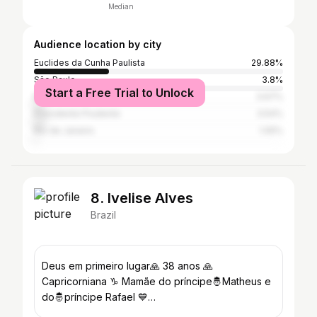
Median
Audience location by city
Euclides da Cunha Paulista
29.88%
São Paulo
3.8%
Start a Free Trial to Unlock
Maringá
3.67%
Presidente Prudente
3.54%
Rio de Janeiro
1.05%
8. Ivelise Alves
Brazil
Deus em primeiro lugar🙏 38 anos 🙏
Capricorniana ♑ Mamãe do príncipe🤴Matheus e
do🤴príncipe Rafael 💙
@toqueto_euclidesdacunha