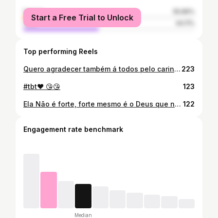
female
55.89%
Start a Free Trial to Unlock
male
44.11%
Top performing Reels
Quero agradecer também á todos pelo carinho ❤️ por todas as mensagens positivas que estou recebendo. Agradecer pela solidariedade dos meus amigos e da minha família.🙏🙏 Agradecemos de coração por tudo. Que Deus abençoe grandemente à todos. Obrigada pela empatia, obrigada a todos pela ajuda eu agradeço imensamente de coração. Obrigada Deus! 🙏🙏❤️❤️🤝🤝
223
#tbt❤️ 😘😘
123
Ela Não é forte, forte mesmo é o Deus que nela habita. 😍🙏
122
Engagement rate benchmark
Median