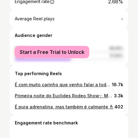
2.68%
Engagement rate
-
Average Reel plays
Audience gender
female
48.06%
Start a Free Trial to Unlock
male
51.94%
Top performing Reels
É com muito carinho que venho falar a todos vocês que sou oficialmente candidata a rainha do rodeio de Euclides da Cunha Paulista 2022 Conto com o apoio de todos vocês nessa nova etapa! ❤️❤️ Patrocinador @bastioes_country_store #rainhadorodeio #rodeio2022 #rodeio #agroo #cowgirl #rodeo
16.7k
Primeira noite do Euclides Rodeo Show✨️ Muito feliz em fazer parte desse evento lindo! . . . . . Acessórios: @ya.bella_biju
3.3k
É pura adrenalina, mas também é calmante 🤞
402
Engagement rate benchmark