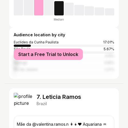
Median
Audience location by city
Euclides da Cunha Paulista
17.01%
São Paulo
5.67%
Start a Free Trial to Unlock
Presidente Prudente
4.15%
Maringá
3.55%
Rio de Janeiro
1.27%
7. Leticia Ramos
Brazil
Mãe da @valentina.ramos.n 👩‍👧❤️ Aquariana ♒️