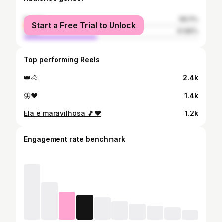
female
58.11%
Start a Free Trial to Unlock
male
41.89%
Top performing Reels
👑🐴
2.4k
🦋❤️
1.4k
Ela é maravilhosa 🎵❤️
1.2k
Engagement rate benchmark