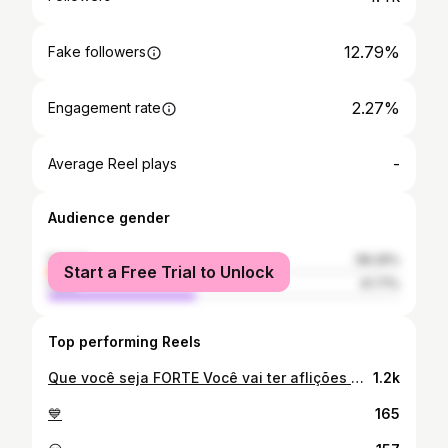
12.79%
Fake followers
2.27%
Engagement rate
-
Average Reel plays
Audience gender
female
58.29%
Start a Free Trial to Unlock
male
41.71%
Top performing Reels
Que você seja FORTE Você vai ter aflições mas creia, ele venceu, Jesus venceu o mundo e quando ele fala isso pra mim cara, a primeira coisa que vem na minha cabeça é eu vou ser Forte, mas para ser forte eu preciso não ter medo, porque o medo inibe as nossas forças, as vezes a gente tá determinado a ter força, mas aparece qualquer coisa, que nós desperta medo e a nossa tendência é correr então. SEJA FORTE E CORAJOSO 🙏🏻✨ #ostomiasemtabu #superação #motivação
1.2k
💙
165