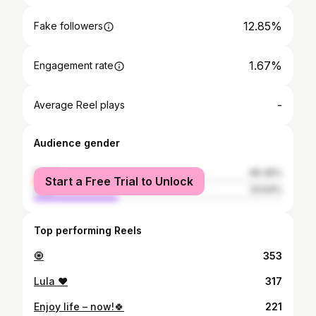
12.85%
Fake followers
1.67%
Engagement rate
-
Average Reel plays
Audience gender
female
66.36%
Start a Free Trial to Unlock
male
33.64%
Top performing Reels
🧿
353
Lula ❤️
317
Enjoy life – now!🍀
221