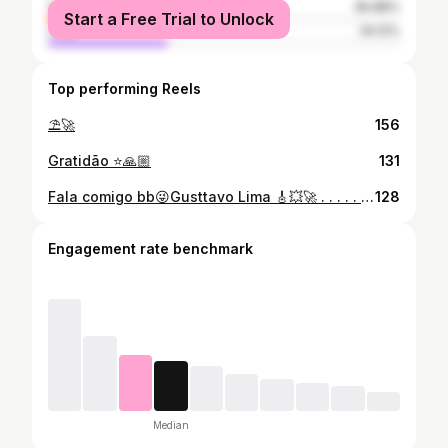
female
65.88%
Start a Free Trial to Unlock
male
34.12%
Top performing Reels
⛱️🚀
156
Gratidão ⭐🙏🏼
131
Fala comigo bb😜Gusttavo Lima 🎸💥🚀 . . . . . . . . . #gustavolima #vshows
128
Engagement rate benchmark
Median