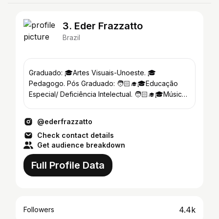
3. Eder Frazzatto
Brazil
Graduado: 🎓Artes Visuais-Unoeste. 🎓
Pedagogo. Pós Graduado: 🧑🏻‍🎓🎓Educação
Especial/ Deficiência Intelectual. 🧑🏻‍🎓🎓Música.
👨🏼‍🎨🎨🧑🏻‍🏫🧑🏻‍💻
@ederfrazzatto
Check contact details
Get audience breakdown
Full Profile Data
4.4k
Followers