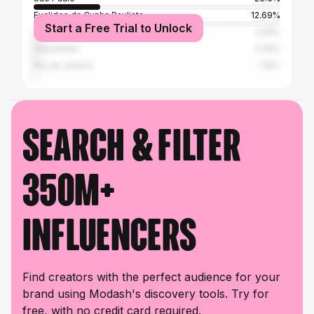
Euclides da Cunha Paulista
12.69%
Start a Free Trial to Unlock
Campinas
2.58%
Uberlândia
2.29%
Rio de Janeiro
1.15%
Search & filter
350M+
influencers
Find creators with the perfect audience for your
brand using Modash's discovery tools. Try for
free, with no credit card required.