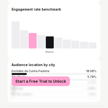
Engagement rate benchmark
Median
Audience location by city
Euclides da Cunha Paulista
18.08%
São Paulo
5.78%
Start a Free Trial to Unlock
Presidente Prudente
4.71%
Maringá
3.88%
Rio de Janeiro
1.32%