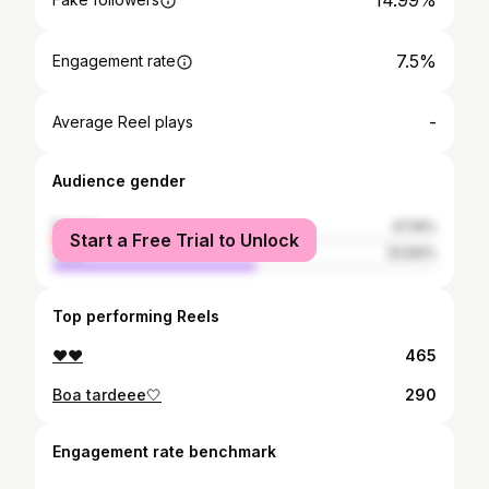
14.99%
7.5%
Engagement rate
-
Average Reel plays
Audience gender
female
47.16%
Start a Free Trial to Unlock
male
52.84%
Top performing Reels
❤❤
465
Boa tardeee🤍
290
Engagement rate benchmark