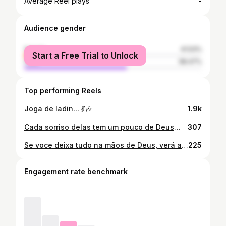
-
Average Reel plays
Audience gender
female
41.53%
Start a Free Trial to Unlock
male
58.47%
Top performing Reels
Joga de ladin... 💃🎶
1.9k
Cada sorriso delas tem um pouco de Deus😁🙏 . . . #nós3 #semprejuntas #umaportodas #todasporuma #deuspornós ❤
307
Se voce deixa tudo na mãos de Deus, verá as mãos DEUS em tudo! Tudo posso naquele me fortalece 🙏 #Deus #mariapassanafrente #gratidão. Quando contei os meus sonhos para alguém Me disseram são grandes demais pra você Quando falei onde queria chegar Me disseram: pare por aqui, não vá além Mas com Deus foi bem diferente Ele me disse: vá em frente eu contigo estou Quando eu senti medo de seguir Disse prossiga eu te fiz pra ser um vencedor Desde então eu nunca mais me limitei Guardei no coração as palavras de Deus Descobri que os planos dele para mim São muito maiores que os meus😭🙏❤ #formei🎓
225
Engagement rate benchmark