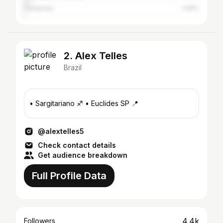
Campinas
1.06%
2. Alex Telles
Brazil
• Sargitariano ♐ • Euclides SP 📍
@alextelles5
Check contact details
Get audience breakdown
Full Profile Data
4.4k
Followers