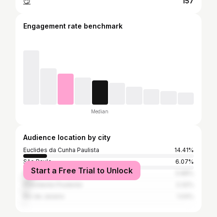
😏
157
Engagement rate benchmark
Median
Audience location by city
Euclides da Cunha Paulista
14.41%
São Paulo
6.07%
Start a Free Trial to Unlock
Maringá
5.88%
Presidente Prudente
3.32%
Rio de Janeiro
1.04%