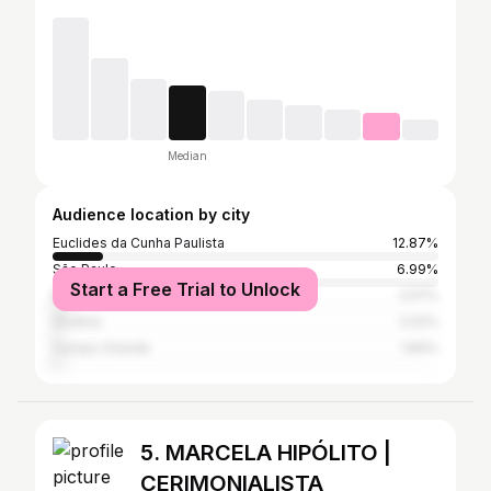
Median
Audience location by city
Euclides da Cunha Paulista
12.87%
São Paulo
6.99%
Start a Free Trial to Unlock
Rio de Janeiro
2.57%
Goiânia
2.02%
Campo Grande
1.84%
5. MARCELA HIPÓLITO |
CERIMONIALISTA