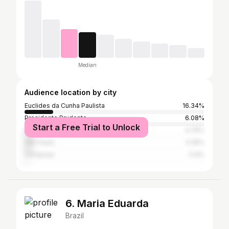
Median
Audience location by city
Euclides da Cunha Paulista
16.34%
Presidente Prudente
6.08%
Start a Free Trial to Unlock
Maringá
4.76%
São Paulo
4.35%
Campinas
0.9%
6. Maria Eduarda
Brazil