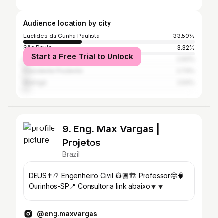
Audience location by city
Euclides da Cunha Paulista
33.59%
São Paulo
3.32%
Start a Free Trial to Unlock
Campinas
2.93%
Presidente Prudente
2.73%
Maringá
2.54%
9. Eng. Max Vargas |
Projetos
Brazil
DEUS✝️📿 Engenheiro Civil 👷🏽🏗 Professor🤓🧠
Ourinhos-SP📍 Consultoria link abaixo🔽🔽
@eng.maxvargas