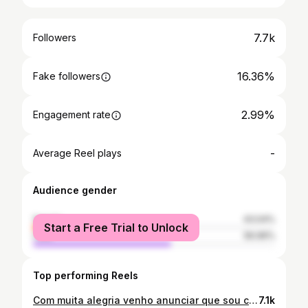
7.7k
Followers
16.36%
Fake followers
2.99%
Engagement rate
-
Average Reel plays
Audience gender
female
43.04%
Start a Free Trial to Unlock
male
56.96%
Top performing Reels
Com muita alegria venho anunciar que sou candidata a rainha do rodeio, da 1° Festa do Peão de Euclides da Cunha Paulista. O concurso acontecerá no dia 12 de agosto, às 20h no salão Beira Rio. Conto com a presença e torcida de todos!! Patrocinadores: @sabrina_modas15 @danda._a
7.1k