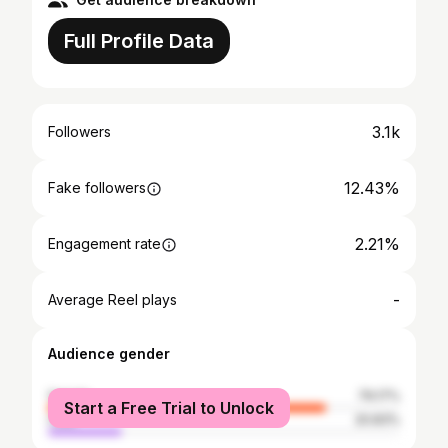
Full Profile Data
3.1k
Followers
12.43%
Fake followers
2.21%
Engagement rate
-
Average Reel plays
Audience gender
female
79.17%
Start a Free Trial to Unlock
male
20.83%