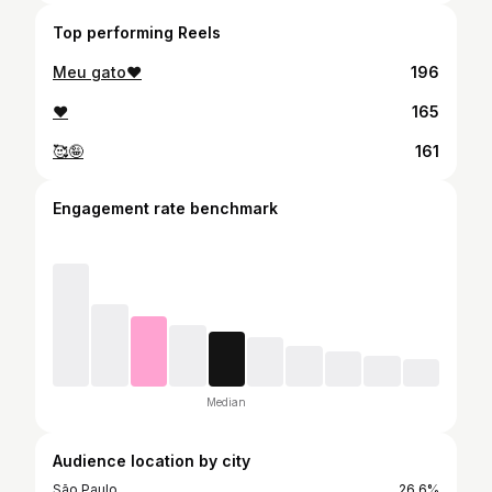
Top performing Reels
Meu gato❤️
196
❤️
165
🥰🤪
161
Engagement rate benchmark
Median
Audience location by city
São Paulo
26.6%