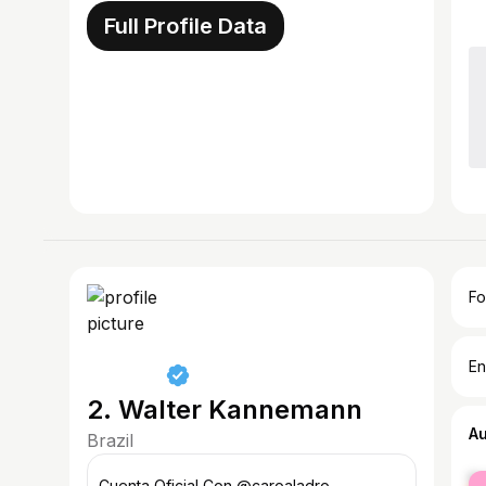
Full Profile Data
Fo
En
2. Walter Kannemann
A
Brazil
fe
Cuenta Oficial Con @caroaladro