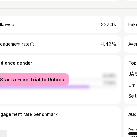
337.4k
llowers
Fake
4.42%
gagement rate
Ave
udience gender
Top
male
22.09%
Start a Free Trial to Unlock
le
77.91%
ngagement rate benchmark
Aud
Port