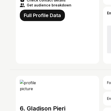
Check contact details
Get audience breakdown
E
Full Profile Data
Fo
En
6. Gladison Pieri