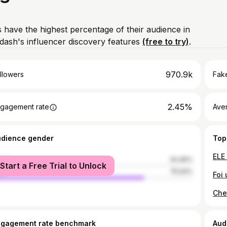
 have the highest percentage of their audience in
dash's influencer discovery features
(free to try)
.
970.9k
llowers
Fake
2.45%
gagement rate
Ave
udience gender
Top
male
24.46%
Start a Free Trial to Unlock
le
75.54%
ngagement rate benchmark
Aud