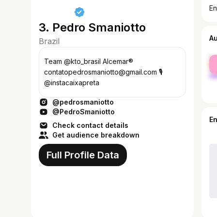
En
3. Pedro Smaniotto
A
Brazil
fe
Team @kto_brasil Alcemar®
ma
contatopedrosmaniotto@gmail.com 🎙️
@instacaixapreta
@pedrosmaniotto
@PedroSmaniotto
E
Check contact details
Get audience breakdown
Full Profile Data