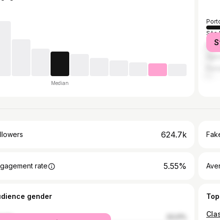
Port
São 
S
Rio 
Aglo
Flor
Median
624.7k
llowers
Fake
5.55%
gagement rate
Ave
udience gender
Top
Clas
male
23.21%