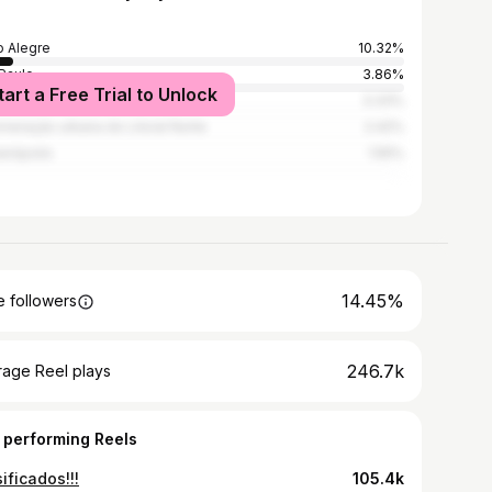
o Alegre
10.32%
Paulo
3.86%
tart a Free Trial to Unlock
de Janeiro
3.33%
meração urbana do Litoral Norte
2.42%
ianópolis
1.55%
14.45%
 followers
246.7k
rage Reel plays
 performing Reels
ificados!!!
105.4k