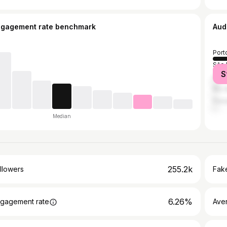
ngagement rate benchmark
Aud
Port
São 
S
Aglo
Rio 
Flor
Median
255.2k
llowers
Fake
6.26%
gagement rate
Ave