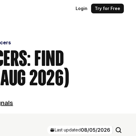
Login
Try for Free
ncers
ers: Find
(Aug 2026)
gnals
08/05/2026
Last updated