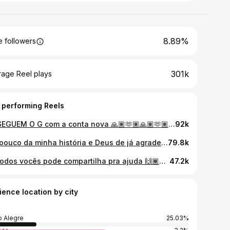
8.89%
 followers
301k
rage Reel plays
 performing Reels
JÁ SEGUEM O G com a conta nova 🙏🏽🫶🏽🙏🏽🫶🏽🙏🏽🫶🏽
92k
Um pouco da minha história e Deus de já agradeço a todos vocês meus seguidores por me ajudar a realizar esse sonho amo vocês gente ❤️🙏🏾🙌🏾🥹🥹 🎥🎬: @douglas.bolacha
79.8k
Se todos vocês pode compartilha pra ajuda 🙌🏾🙌🏾🙌🏾🙌🏾🙌🏾
47.2k
ience location by city
o Alegre
25.03%