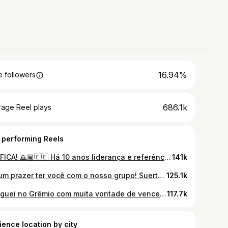
16.94%
 followers
686.1k
rage Reel plays
 performing Reels
ELE FICA! 🙏🏾🇪🇪 Há 10 anos liderança e referência na defesa gremista, @geromeloficial seguirá vestindo nossas cores. Desde 2013, muitos foram os desafios, as batalhas que lutamos e vencemos juntos. E estamos prontos para mais - com a lenda, o ídolo, o santo.
141k
Foi um prazer ter você com o nosso grupo! Suerte @luissuarez9
125.1k
Cheguei no Grêmio com muita vontade de vencer e conquistar títulos. São mais de 300 jogos e me sinto realizado por mais uma vez ser campeão vestindo essa camisa. Meu quarto campeonato gaúcho dedico a todos os torcedores gremistas que sempre me tratam com tanto carinho e respeito. VAMOS TRICOLOR!
117.7k
ience location by city