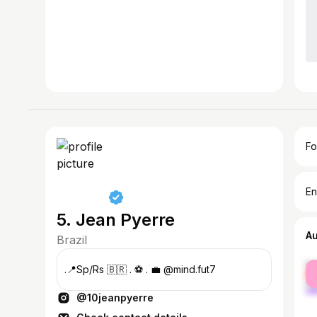
Fo
En
5. Jean Pyerre
A
Brazil
fe
.📍Sp/Rs 🇧🇷 . ⚽️ . 💼 @mind.fut7
ma
@10jeanpyerre