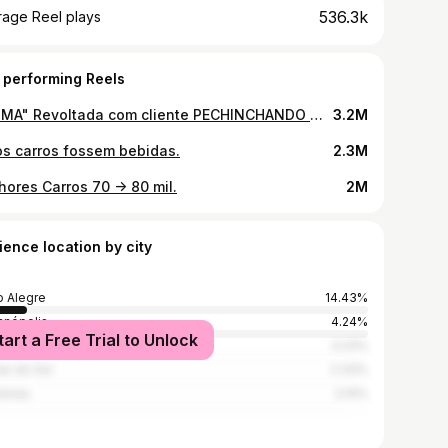
536.3k
rage Reel plays
 performing Reels
"PRIMA" Revoltada com cliente PECHINCHANDO 🤑🤣 #humor #comedia #engraçado #caixapreta #piada #cortes #podcast #engracado #risada #rir #programa #audio #entretenimento #videosengracados #😂 #🤣 #prima #revoltada #pechincha #🤑
3.2M
os carros fossem bebidas.
2.3M
hores Carros 70 -> 80 mil.
2M
ience location by city
o Alegre
14.43%
ianópolis
4.24%
tart a Free Trial to Unlock
meração urbana do Litoral Norte
3.23%
as do Sul
2.33%
menau
2.14%