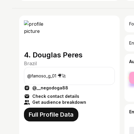
Fo
En
4. Douglas Peres
A
Brazil
fe
@famoso_g_01 🎥🚀
ma
@__negodoga88
Check contact details
Get audience breakdown
E
Full Profile Data