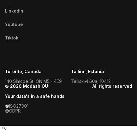
Mossoró Influencers
LinkedIn
Natal Influencers
Youtube
Nossa Senhora DO Socorro
Tiktok
Influencers
Nova Friburgo Influencers
Novo Hamburgo Influencers
Toronto, Canada
Tallinn, Estonia
140 Simcoe St, ON M5H 4E9
Telliskivi 60a, 10412
Olinda Influencers
© 2026 Modash OÜ
All rights reserved
Palmas Influencers
Your data's in a safe hands
ISO27001
Paranaguá Influencers
GDPR
Parauapebas Influencers
Parnamirim Influencers