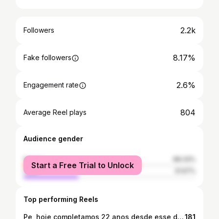
2.2k
Followers
8.17%
Fake followers
2.6%
Engagement rate
804
Average Reel plays
Audience gender
female
68.33%
Start a Free Trial to Unlock
male
31.67%
Top performing Reels
Pe, hoje completamos 22 anos desde esse dia que decidimos seguir juntos!! Combinamos não ligar para datas, depois de alguns anos, e temos feito isso, cada um lembrando em silêncio, talvez... Não importa, porque gostamos mesmo é de viver o dia a dia, e são esses que gostamos de comemorar!! Te amo!! Pedro apresentou uma grande melhora de ontem pra hoje, continua internado no Hospital São Vicente de Paula. Começaram o desmame do oxigênio!! Já deu tudo certo!! Logo,logo estará em casa!! Agradeço imensamente, todas as manifestações de carinho!♥️ Curiosidade: que será q mudou mais? Eu ou ele?🤭 #ᴠacinasparatodos #ᴠᴀᴄɪɴᴀsalvavidas #vivaosus #forabolsonaro
181