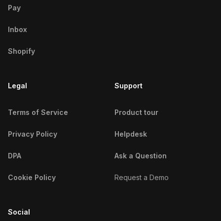
Pay
Luziânia Influencers
Inbox
Macaé Influencers
Shopify
Macapá Influencers
Maceió Influencers
Legal
Support
Manaus Influencers
Terms of Service
Product tour
Marabá Influencers
Privacy Policy
Helpdesk
Maracanaú Influencers
DPA
Ask a Question
Marília Influencers
Cookie Policy
Request a Demo
Maringá Influencers
Montes Claros Influencers
Social