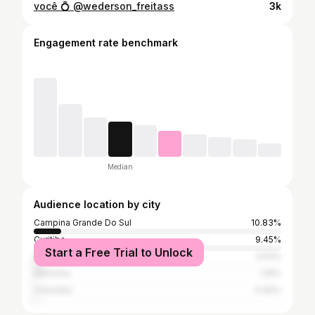
você 💍 @wederson_freitass
3k
Engagement rate benchmark
Median
Audience location by city
Campina Grande Do Sul
10.83%
Curitiba
9.45%
Start a Free Trial to Unlock
São Paulo
2.53%
Antonina
1.15%
Colombo
0.92%