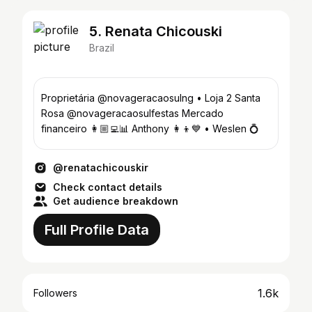
5. Renata Chicouski
Brazil
Proprietária @novageracaosulng • Loja 2 Santa
Rosa @novageracaosulfestas Mercado
financeiro 👩🏼‍💻📊 Anthony 👩‍👦💙 • Weslen 💍
@renatachicouskir
Check contact details
Get audience breakdown
Full Profile Data
1.6k
Followers