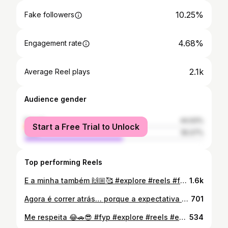
10.25%
Fake followers
4.68%
Engagement rate
2.1k
Average Reel plays
Audience gender
female
44.93%
Start a Free Trial to Unlock
male
55.07%
Top performing Reels
E a minha também 🙌🏼🥰 #explore #reels #fyp #explorepage #refletir #reflexão #sucesso #objetivo #trabalho
1.6k
Agora é correr atrás… porque a expectativa dele tá alta 😂✨ #explore #reels #fyp #filho #metas #nãodesista #vidareal #empreendedorismo #maternidade #focoefé
701
Me respeita 😂🚗😎 #fyp #explore #reels #engraçado #habilitada
534