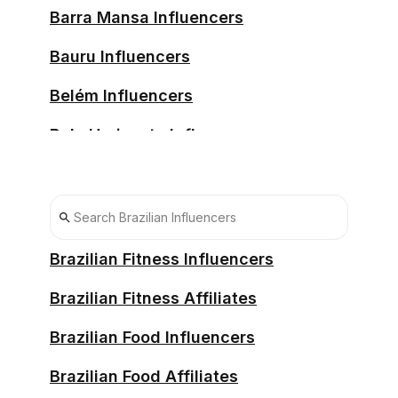
Barra Mansa Influencers
Bauru Influencers
Belém Influencers
Belo Horizonte Influencers
Blumenau Influencers
Boa Vista Influencers
Brasília Influencers
Brazilian Fitness Influencers
Cachoeiro DE Itapemirim
Brazilian Fitness Affiliates
Influencers
Brazilian Food Influencers
Camaçari Influencers
Brazilian Food Affiliates
Campina Grande Influencers