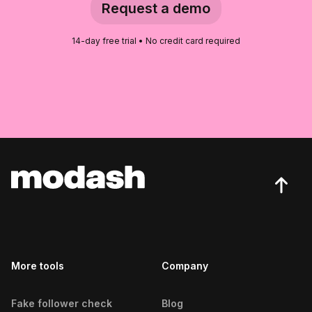
Request a demo
Franca Influencers
14-day free trial • No credit card required
Goiânia Influencers
Governador Valadares
Influencers
Gravataí Influencers
Guarapuava Influencers
Ilhéus Influencers
Imperatriz Influencers
Ipatinga Influencers
More tools
Company
Itajaí Influencers
Fake follower check
Blog