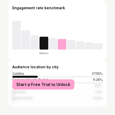
Engagement rate benchmark
Median
Audience location by city
Curitiba
27.55%
Campina Grande Do Sul
11.26%
Start a Free Trial to Unlock
Pinhais
1.99%
Colombo
1.72%
Quatro Barras
0.93%