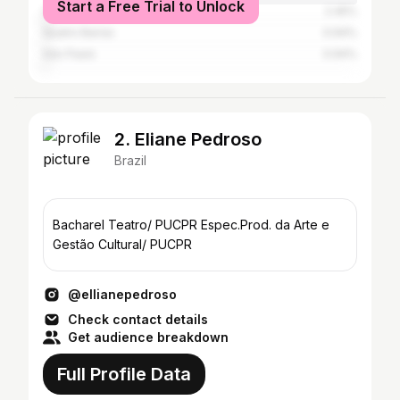
Start a Free Trial to Unlock
Colombo
2.45%
Quatro Barras
0.94%
São Paulo
0.94%
2. Eliane Pedroso
Brazil
Bacharel Teatro/ PUCPR Espec.Prod. da Arte e
Gestão Cultural/ PUCPR
@ellianepedroso
Check contact details
Get audience breakdown
Full Profile Data