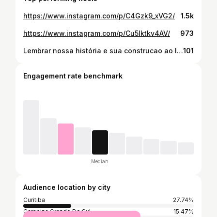
https://www.instagram.com/p/C4Gzk9_xVG2/
1.5k
https://www.instagram.com/p/Cu5lktkv4AV/
973
Lembrar nossa história e sua construcao ao longos dos anos nos traz um lindo sentimento satisfação e que estamos no caminho certo, e que os valores e práticas de simplicidade e muito trabalho geraram uma pessoa e profissional de muita resiliência e aprendizado. Viva nossa história! 📝🫶🏻 #memorias #trabalho #historia #gratidao
101
Engagement rate benchmark
Median
Audience location by city
Curitiba
27.74%
Campina Grande Do Sul
15.47%