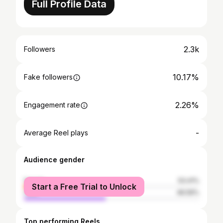
Full Profile Data
2.3k
Followers
10.17%
Fake followers
2.26%
Engagement rate
-
Average Reel plays
Audience gender
female
53.41%
Start a Free Trial to Unlock
male
46.59%
Top performing Reels