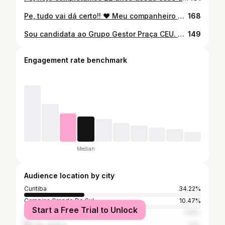
Pe, tudo vai dá certo!! ♥️ Meu companheiro de vida encontra-se internado desde segunda-feira, no oxigênio, devido a covid-19. Está se recuperando bem, respondendo ao tratamento. Continuem mandando muita energia positiva !!🙏 Agradeço muito o carinho q temos recebido! #ᴠᴀᴄɪɴᴀᴘᴀʀᴀᴛᴏᴅᴏs #ᴠᴀᴄɪɴᴀssalvamvidas
168
Sou candidata ao Grupo Gestor Praça CEU. A votação será sábado, dia 11/12, das 8:00 às 11:00 da manhã, na Praça CEU. Para votar precisa ser maior de 16 anos, levar RG e o CPF. Conto com o seu apoio!!
149
Engagement rate benchmark
Median
Audience location by city
Curitiba
34.22%
Campina Grande Do Sul
10.47%
Start a Free Trial to Unlock
São Paulo
1.66%
Rio de Janeiro
1.5%