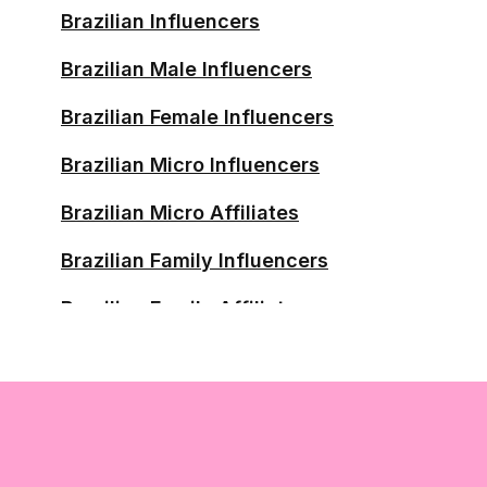
Brazilian Influencers
Campinas Influencers
Brazilian Male Influencers
Campo Grande Influencers
Brazilian Female Influencers
Campos Dos Goytacazes
Brazilian Micro Influencers
Influencers
Brazilian Micro Affiliates
Canoas Influencers
Brazilian Family Influencers
Caruaru Influencers
Brazilian Family Affiliates
Cascavel Influencers
Brazilian Running Influencers
Caucaia Influencers
Brazilian Running Affiliates
Caxias DO Sul Influencers
Brazilian Skincare Influencers
Chapecó Influencers