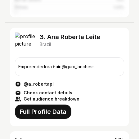
Pinhais
1.33%
3. Ana Roberta Leite
Brazil
Empreendedora👩‍💼 @gurii_lanchess
@a_robertapl
Check contact details
Get audience breakdown
Full Profile Data