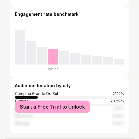
Engagement rate benchmark
Median
Audience location by city
Campina Grande Do Sul
21.12%
Curitiba
20.29%
Start a Free Trial to Unlock
São Paulo
1.66%
Campinas
0.62%
Maringá
0.41%