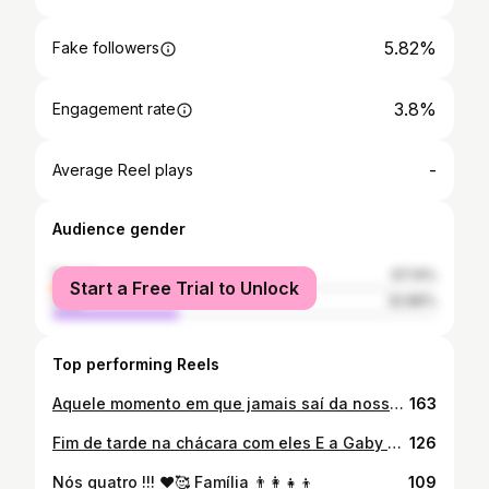
5.82%
Fake followers
3.8%
Engagement rate
-
Average Reel plays
Audience gender
female
67.14%
Start a Free Trial to Unlock
male
32.86%
Top performing Reels
Aquele momento em que jamais saí da nossa memória ❤ Tudo por eles e para eles 😍 Gabriela 23/10/19 3.380 kg De puro amor e gostosura 💖
163
Fim de tarde na chácara com eles E a Gaby sorrindo pra foto, vê se eu posso com isso 🤩🥰
126
Nós quatro !!! ❤🥰 Família 👨‍👩‍👧‍👦
109