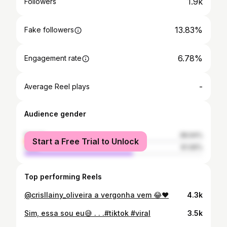
1.9k
Followers
13.83%
Fake followers
6.78%
Engagement rate
-
Average Reel plays
Audience gender
female
38.94%
Start a Free Trial to Unlock
male
61.06%
Top performing Reels
@crisllainy_oliveira a vergonha vem 😂❤️
4.3k
Sim, essa sou eu😅 . . .#tiktok #viral
3.5k