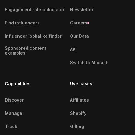
Jaboatão Dos Guararapes
Engagement rate calculator
Newsletter
Influencers
Find influencers
Careers
Jacareí Influencers
Influencer lookalike finder
Our Data
João Pessoa Influencers
Sponsored content
API
Joinville Influencers
examples
Switch to Modash
Juazeiro DO Norte Influencers
Juiz DE Fora Influencers
Capabilities
Use cases
Jundiaí Influencers
Discover
Affiliates
Lages Influencers
Manage
Shopify
Lauro DE Freitas Influencers
Track
Gifting
Londrina Influencers