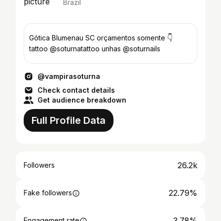
Brazil
Gótica Blumenau SC orçamentos somente 👇
tattoo @soturnatattoo unhas @soturnails
@vampirasoturna
Check contact details
Get audience breakdown
Full Profile Data
26.2k
Followers
22.79%
Fake followers
3.78%
Engagement rate