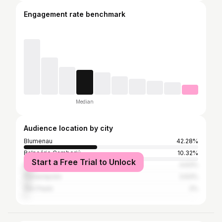
Engagement rate benchmark
Median
Audience location by city
Blumenau
42.28%
Balneário Camboriú
10.32%
Start a Free Trial to Unlock
Itajaí
4.63%
Florianópolis
3.63%
São Paulo
2%