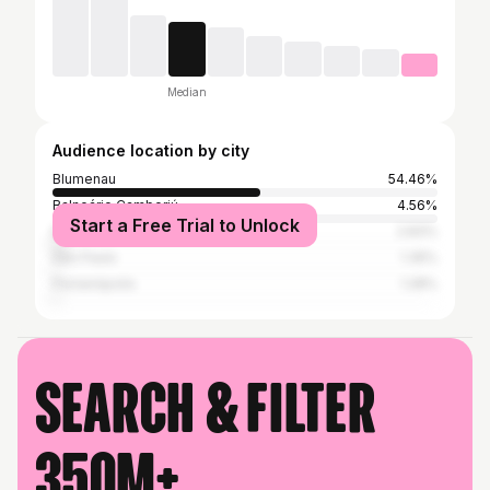
Median
Audience location by city
Blumenau
54.46%
Balneário Camboriú
4.56%
Start a Free Trial to Unlock
Itajaí
2.83%
São Paulo
1.35%
Florianópolis
1.28%
Search & filter
350M+