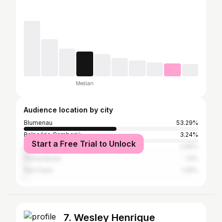
Median
Audience location by city
Blumenau
53.29%
Balneário Camboriú
3.24%
Start a Free Trial to Unlock
Itajaí
2.66%
Florianópolis
1.5%
São Paulo
1.39%
7. Wesley Henrique