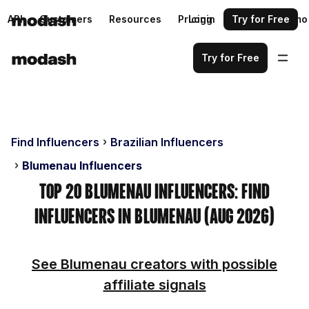
API
Customers
Resources
Pricing
Login
Request a demo
Try for Free
Try for Free
Find Influencers
Brazilian Influencers
Blumenau Influencers
Top 20 Blumenau Influencers: Find
Influencers in Blumenau (Aug 2026)
See Blumenau creators with possible
affiliate signals