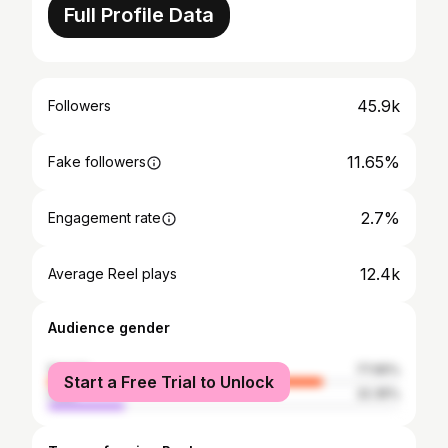
Full Profile Data
45.9k
Followers
11.65%
Fake followers
2.7%
Engagement rate
12.4k
Average Reel plays
Audience gender
female
77.65%
Start a Free Trial to Unlock
male
22.35%