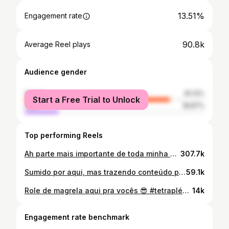
13.51%
Engagement rate
90.8k
Average Reel plays
Audience gender
female
81.13%
Start a Free Trial to Unlock
male
18.87%
Top performing Reels
Ah parte mais importante de toda minha evolução depois de Deus, é minha mãe, sempre esteve comigo e fez com que eu chegasse onde estou, obrigado mãe, hoje e sempre será seu dia! @sabrina_zoschke Sem esquecer do meu técnico/treinador/irmão que Deus me deu, sem vocês nada disso que eu vivo seria possível!!! @eltonjrtreinador ❤️✨
307.7k
Sumido por aqui, mas trazendo conteúdo pra vocês 🫶🏻✨ #tetraplegico #rotina
59.1k
Role de magrela aqui pra vocês 😎 #tetraplégico #rotina
14k
Engagement rate benchmark