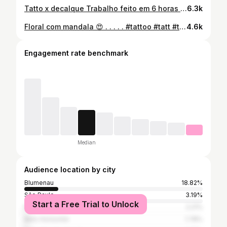
Tatto x decalque Trabalho feito em 6 horas . . . . #tatto #tattoos #tattooist #tattoostyle #tattoomodel #tattooideas #decalque #flowers #instagram #tatuagem #brasil #girls #style #tattoolife #tattooartist #tattoogirl #tattooinspiration
6.3k
Floral com mandala 😍 . . . . . #tattoo #tatt #tattooedgirl #tattoolifestyle #tattoomagazine #tattoofeminina #tattoed #tattoo2me #tattoogirls #tattoooftheday #tattooshop #instagram #girls #tatuagem #tatuagemfeminina #floral #mandala #tattooideas #tat #tats #delicadeza #fineline
4.6k
Engagement rate benchmark
Median
Audience location by city
Blumenau
18.82%
São Paulo
3.19%
Start a Free Trial to Unlock
Rio de Janeiro
2.21%
Belo Horizonte
1.78%