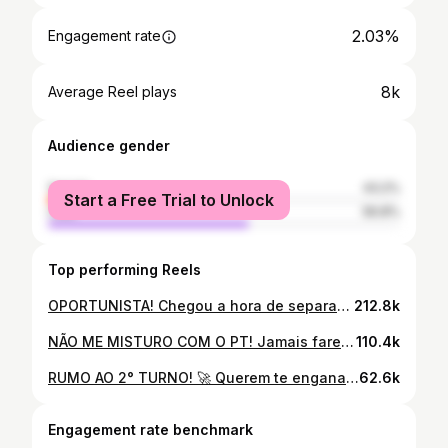
2.03%
Engagement rate
8k
Average Reel plays
Audience gender
female
43.2%
Start a Free Trial to Unlock
male
56.8%
Top performing Reels
OPORTUNISTA! Chegou a hora de separar o joio do trigo. #blumenau #direita #debate #corterápido #bolsonaro
212.8k
NÃO ME MISTURO COM O PT! Jamais farei parte de algo que o PT está envolvido. Fica a lição para a Deputada. #blumenau #debate #corte #rápido #corterapido
110.4k
RUMO AO 2° TURNO! 🚀 Querem te enganar com uma narrativa de que a esquerda pode ir pro segundo turno. Não acredite! Estamos muito bem e vamos pro segundo turno! Pode confiar e me cobrar depois. #blumenau #partidonovo #novo30 #eleicoes2024 #rumoavitoria
62.6k
Engagement rate benchmark