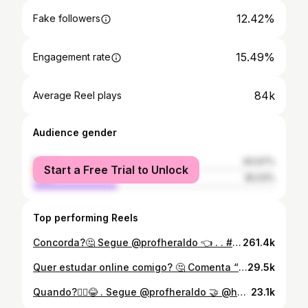
12.42%
Fake followers
15.49%
Engagement rate
84k
Average Reel plays
Audience gender
female
64.97%
Start a Free Trial to Unlock
male
35.03%
Top performing Reels
Concorda?🤔 Segue @profheraldo 👈 . . #escola #professor #pedagogia #blumenau #colegio
261.4k
Quer estudar online comigo? 🤔 Comenta “aula” que mando na DM a minha plataforma com toda a matemática gravada do fundamental ao pré-vestibular! 🙌 . . Segue @profheraldo 👈 . . #escola #colegio #filhas #mãe #blumenau
29.5k
Quando?🤷‍♂️😂 . Segue @profheraldo 🤝 @heraldo_costa 👈 . . #professor #memes #escola #educação #colegio
23.1k