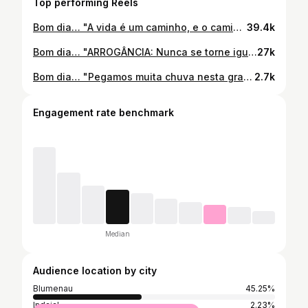
Top performing Reels
Bom dia… "A vida é um caminho, e o caminho da vida é teu. Alguém pode até andar ao teu lado, mas ninguém vai poder andar no teu lugar e você também não poderá andar no lugar de outra pessoa". Mensagem do Padre João Bachmann para hoje, terça-feira dia 27/08/2024, gravada no Fazzenda Park Resort em #Gaspar.
39.4k
Bom dia… "ARROGÂNCIA: Nunca se torne igual a quem te feriu, muitas vezes a vida nos dá respostas que nem sempre entendemos". Mensagem do Padre João Bachmann para hoje, quinta-feira, dia 11/07/2024, gravada na Praça do Pórtico de #Pomerode.
27k
Bom dia… "Pegamos muita chuva nesta gravação em Angelina. Mas tudo nos ensina para a vida. Teremos dia de chuva e dias de sol. Frio e Calor. São planos de Deus. O passado já passou, igual as águas dessa cachoeira. Viva o presente e o futuro à Deus pertence. Seja feliz, mesmo com os obstáculos da vida. Vai contornando as pedras e resolvendo os problemas sempre no tempo de Deus, que a sua água passará e viva bem". Receba essa benção para você, sua casa, seu trabalho e sua família. Em nome do Pai, do Filho e do Espírito Santo, Amém! Mensagem do Padre João Bachmann para hoje, sexta-feira dia 15/11/2024, gravada na Cacheora Rio das Antas na cidade de #Angelina.
2.7k
Engagement rate benchmark
Median
Audience location by city
Blumenau
45.25%
Indaial
2.23%