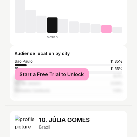
Median
Audience location by city
São Paulo
11.35%
Blumenau
11.35%
Start a Free Trial to Unlock
Gaspar
8.2%
Rio de Janeiro
4.04%
Balneário Camboriú
1.13%
10. JÚLIA GOMES
Brazil