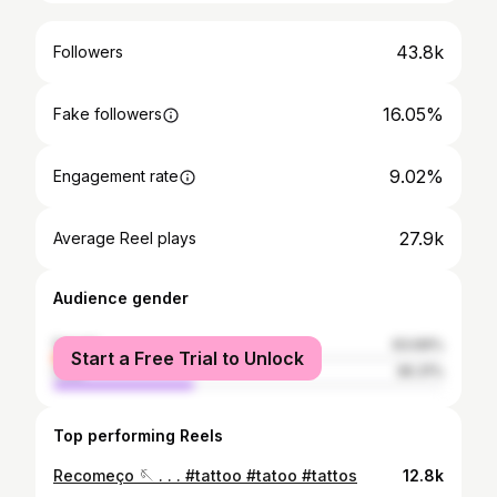
43.8k
Followers
16.05%
Fake followers
9.02%
Engagement rate
27.9k
Average Reel plays
Audience gender
female
63.69%
Start a Free Trial to Unlock
male
36.31%
Top performing Reels
Recomeço 🪡 . . . #tattoo #tatoo #tattos
12.8k