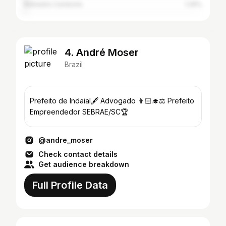
Balneário Camboriú
1.29%
4. André Moser
Brazil
Prefeito de Indaial🖋 Advogado 👨🏻‍🎓⚖️ Prefeito
Empreendedor SEBRAE/SC🏆
@andre_moser
Check contact details
Get audience breakdown
Full Profile Data