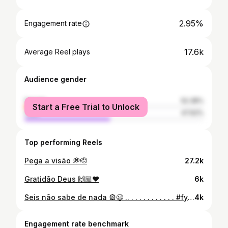
2.95%
Engagement rate
17.6k
Average Reel plays
Audience gender
female
52.38%
Start a Free Trial to Unlock
male
47.62%
Top performing Reels
Pega a visão 💭🫡
27.2k
Gratidão Deus 🙌🏼❤️
6k
Seis não sabe de nada 🎡😉 .. . . . . . . . . . . . #fyyyyyyyyyyyyyyyyyyyyyyyyyyyyyyyyyyyyyyyyyyyyyyyyyyyyyyyyyyyyyyyyyyyyyyyyyyyyyyyyyyyyyyyyyy #moto #fyp #viralvideos #viralinstagram #viralreels #vi #explore #grau244 #graunaoecrime #deusnocontrole #saudades #descançaempaz #viral #instagram #instragamreels❤ #eterno #grau244 #grau #grauderua #graunaoecrime #graudebike #grauluto #viral #instagram #grau244 #viralvideos #viralinstagram #viralinstagram #viralreels #viralinstagram #viralinstagram #viral #grau244 #explore #explore #explore #explore #grau244 #grau244 #explore #vi #fyyyyyyyyyyyyyyyyyyyyyyyyyyyyyyyyyyyyyyyyyyyyyyyyyyyyyyyyyyyyyyyyyyyyyyyyyyyyyyyyyyyyyyyyyy
4k
Engagement rate benchmark