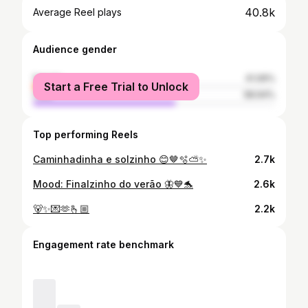
40.8k
Average Reel plays
Audience gender
female
41.06%
Start a Free Trial to Unlock
male
58.94%
Top performing Reels
Caminhadinha e solzinho 😊🤎🫧⛅️✨
2.7k
Mood: Finalzinho do verão 🦋💙🐬
2.6k
🐻✨💌🫶🫰🏼
2.2k
Engagement rate benchmark