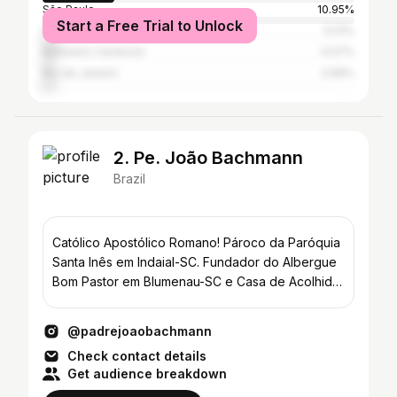
São Paulo
10.95%
Start a Free Trial to Unlock
Florianópolis
5.01%
Balneário Camboriú
4.07%
Rio de Janeiro
3.96%
2. Pe. João Bachmann
Brazil
Católico Apostólico Romano! Pároco da Paróquia
Santa Inês em Indaial-SC. Fundador do Albergue
Bom Pastor em Blumenau-SC e Casa de Acolhida
em Indaial.
@padrejoaobachmann
Check contact details
Get audience breakdown