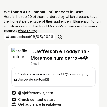
We found 41 Blumenau Influencers in Brazil
Here's the top 20 of them, ordered by which creators have
the highest percentage of their audience in Blumenau. To run
a custom search, check out Modash's influencer discovery
features
(free to try)
.
08/05/2026
Last updated
1. Jefferson é Toddynha -
Moramos num carro 🚗🐶
Brazil
⭐️ A estrela aqui é a cachorra 🐶 🤝 2 mil no pix,
praticipe do sorteio👇🏽
@ojeffersonviajante
Check contact details
Get audience breakdown