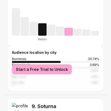
Median
Audience location by city
Blumenau
55.74%
Florianópolis
3.89%
Start a Free Trial to Unlock
Balneário Camboriú
2.98%
São Paulo
1.49%
Joinville
1.08%
9. Soturna