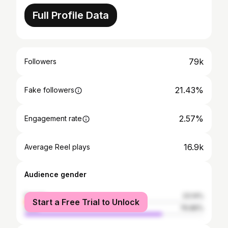
Full Profile Data
79k
Followers
21.43%
Fake followers
2.57%
Engagement rate
16.9k
Average Reel plays
Audience gender
female
23.14%
Start a Free Trial to Unlock
male
76.86%