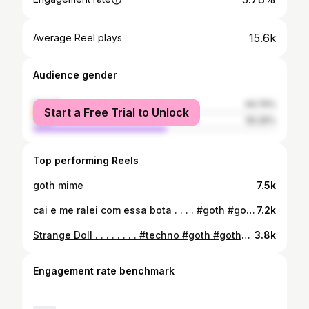
15.6k
Average Reel plays
Audience gender
female
44.74%
Start a Free Trial to Unlock
male
55.26%
Top performing Reels
goth mime
7.5k
cai e me ralei com essa bota . . . . #goth #gothgirl #gothmakeuplook
7.2k
Strange Doll . . . . . . . . #techno #goth #gothgirl #gothic #dark #fucknazis #gotico #gótica #fetishgoth #mallgoth #vinil #couro #gothshoes #gothhair #gothmakeup
3.8k
Engagement rate benchmark