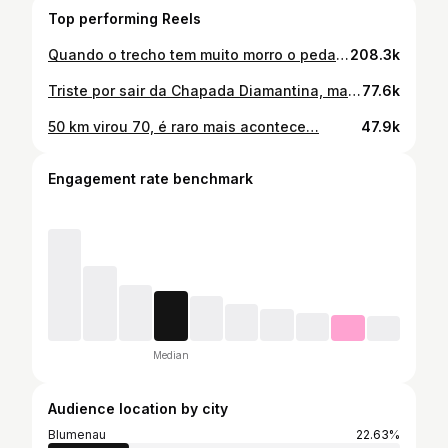
Top performing Reels
Quando o trecho tem muito morro o pedal vira passeio, apenas 42km.
208.3k
Triste por sair da Chapada Diamantina, mas feliz que tô chegando no litoral.
77.6k
50 km virou 70, é raro mais acontece…
47.9k
Engagement rate benchmark
Median
Audience location by city
Blumenau
22.63%