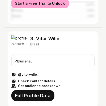
Start a Free Trial to Unlock
Balneário Camboriú
2.07%
Brusque
1.44%
Gaspar
1.31%
3. Vitor Wille
Brazil
📍Blumenau
@vitorwille_
Check contact details
Get audience breakdown
Full Profile Data