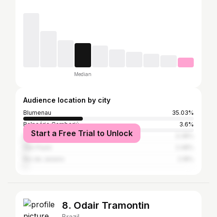
Median
Audience location by city
Blumenau
35.03%
Balneário Camboriú
3.6%
Start a Free Trial to Unlock
Itajaí
3.38%
São Paulo
2.48%
Rio de Janeiro
2.18%
8. Odair Tramontin
Brazil