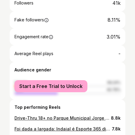
41k
Followers
8.11%
Fake followers
3.01%
Engagement rate
-
Average Reel plays
Audience gender
female
59.24%
Start a Free Trial to Unlock
male
40.76%
Top performing Reels
Drive-Thru 18+ no Parque Municipal Jorge Hardt! Vacinação contra a Covid-19 ocorrendo de forma tranquila e organizada. Faça parte do time SIM PELA VIDA. Nossas equipes estarão hoje, até as 16h30.
8.8k
Foi dada a largada: Indaial é Esporte 365 dias por ano. Indaial Cidade Sul-Americana do Desporto 2022. 🚴🏼🏊🛼🏀⚽️🥇
7.8k