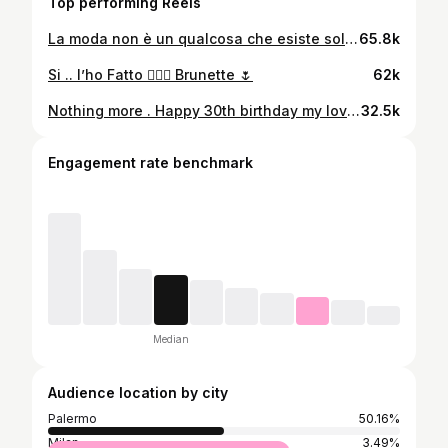
Top performing Reels
La moda non è un qualcosa che esiste solo sotto forma di abiti. La moda è nel cielo, nelle strade, la moda ha a che fare con le idee, il modo in cui viviamo, ciò che accade! Coco Chanel Ho adorato creare questo Hair Look per @fedysgroi ✨ Grazie perchè con le tue folli idee mi fai amare ancora di più quello che faccio e quello per cui vivo! Sperimentare, giocare, creare e uscire fuori dagli schemi! Sei meravigliosa!❤️ Hair: @mauro_quattrocchi_ Make-up: @linapagliarella_make_up_artist il tuo tocco è sempre magico🖌️❤️ #moda #fashion #italiangirl #creativity #love
65.8k
Si .. l’ho Fatto 💁🏻‍♀️ Brunette 🌷
62k
Nothing more . Happy 30th birthday my love. Love you 🫀✨🎂 @giuseppecianciolo 📹 @licaristudio
32.5k
Engagement rate benchmark
Median
Audience location by city
Palermo
50.16%
Milan
3.49%