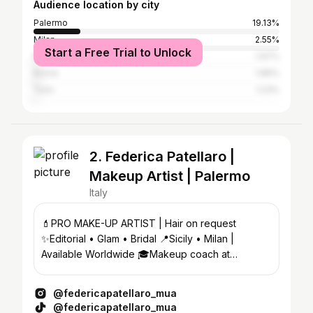
Audience location by city
Palermo
19.13%
Milan
2.55%
Start a Free Trial to Unlock
Naples
1.97%
Rome
1.86%
Turin
1.23%
2. Federica Patellaro |
Makeup Artist | Palermo
Italy
💄PRO MAKE-UP ARTIST | Hair on request
✨Editorial • Glam • Bridal 📍Sicily • Milan |
Available Worldwide 🎓Makeup coach at
@mualabacademy
@federicapatellaro_mua
@federicapatellaro_mua