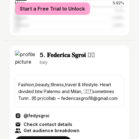
Milan
5.92%
Start a Free Trial to Unlock
Rome
5.4%
Naples
4.68%
Catania
2.89%
5. 𝐅𝐞𝐝𝐞𝐫𝐢𝐜𝐚 𝐒𝐠𝐫𝐨𝐢 ❤️‍🔥
Italy
Fashion,beauty,fitness,travel & lifestyle. Heart
divided btw Palermo and Milan, 🇮🇹sometimes
Turin . 💌 pr/collab ~ federicasgroi18@gmail.com
@fedysgroi
Check contact details
Get audience breakdown