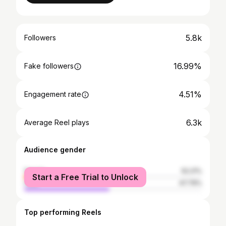
5.8k
Followers
16.99%
Fake followers
4.51%
Engagement rate
6.3k
Average Reel plays
Audience gender
female
52.21%
Start a Free Trial to Unlock
male
47.79%
Top performing Reels