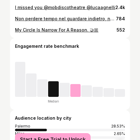
I missed you @mobdiscotheatre @lucaagnelli
2.4k
Non perdere tempo nel guardare indietro, non è quella la direzione in cui stai andando. 🌃
784
My Circle Is Narrow For A Reason. 🤝🏼
552
Engagement rate benchmark
Median
Audience location by city
Palermo
28.53%
Milan
2.65%
Start a Free Trial to Unlock