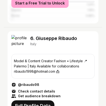
Start a Free Trial to Unlock
Catania
1.24%
Naples
1.16%
Rome
0.85%
6. Giuseppe Ribaudo
Italy
Model & Content Creator Fashion • Lifestyle 📍
Palermo | Italy Available for collaborations
ribaudo1998@hotmail.com 📩
@ribaudo98
Check contact details
Get audience breakdown
Full Profile Data