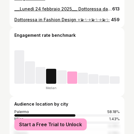
___Lunedì 24 febbraio 2025___ Dottoressa da 110✨⭐️💫 Alla bambina che ero, timida e insicura. A quella bambina delicata e sensibile. Alla donna che sono diventata: testarda, imperfetta, ma sempre sincera. Alla donna che cerca sempre di migliorarsi e che non smette mai di sognare. Alla donna che sono, per tutto l’amore che ho dentro, alle mie vittorie e sconfitte, a tutte le volte che sono caduta e che mi sono rialzata. Alla bambina che sono ancora e che sarò sempre, che giocava con le borse e gli abiti eleganti, con le favole nel cuore e mille sogni dentro agli occhi.
613
Dottoressa in Fashion Design ⭐️💫✨⭐️💫✨⭐️💫✨
459
Engagement rate benchmark
Median
Audience location by city
Palermo
58.18%
Milan
1.43%
Start a Free Trial to Unlock
Naples
0.79%
Catania
0.79%