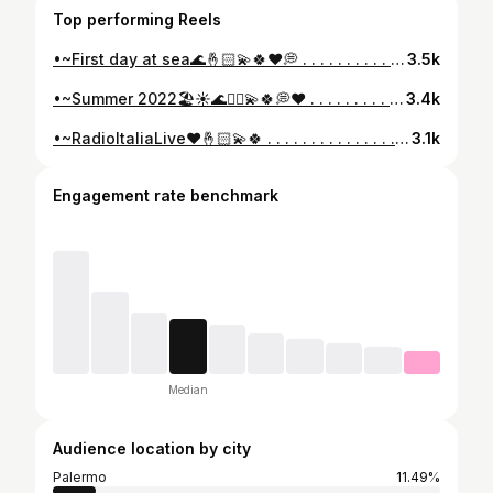
Top performing Reels
•~First day at sea🌊🤞🏻💫🍀❤️💭 . . . . . . . . . . . . . . . . #pinterest #pinterestinspired #pinterestboy #fitness #style #stylish #photooftheday #instagood #cool #swagg #boy #man #styles #outfitoftheday #gym #feed #feedinstagram #inspo #inspofashion #portraitphotography #outfit #mylook #instafashion #fashionpost #hairstyle #fashionboy #beardstyle #beard #followme #likes
3.5k
•~Summer 2022🏖☀️🌊✌🏻💫🍀💭♥️ . . . . . . . . . . . . . . #summer #beach #summervibes #pinterest #pinterestinspired #pinterestboy #swag #photooftheday #instagood #cool #swagg #boy #man #outfitoftheday #fashion #feed #feedinstagram #inspo #inspofashion #portraitphotography #outfit #mylook #instafashion #fashionpost #hairstyle #fashionboy #beardstyle #beard #followme #likes
3.4k
•~RadioItaliaLive❤️🤞🏻💫🍀 . . . . . . . . . . . . . . . #pinterest #pinterestinspired #pinterestboy #fitness #style #stylish #photooftheday #instagood #cool #swagg #boy #man #styles #outfitoftheday #gym #feed #feedinstagram #inspo #inspofashion #portraitphotography #outfit #mylook #instafashion #fashionpost #hairstyle #fashionboy #beardstyle #beard #followme #likes
3.1k
Engagement rate benchmark
Median
Audience location by city
Palermo
11.49%