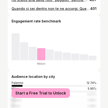
Quando ci sei dentro non te ne accorgi. Quel corpo non è mai troppo magro, non è mai troppo "perfetto", non è mai abbastanza. A volte non è facile riconoscersi in un corpo nuovo, accettare di aver preso 10kg, accettare che i vestiti non ti entrano più, accettare che anche tu hai i tanto odiati "inestetismi" che hanno praticamente tutte le donne (e se non li vedete è perché usano Photoshop😂). Ma poi ti guardi indietro e vedi quel viso scavato, quello sguardo spento, quelle ossa di fuori e ti rendi conto che i sacrifici che hai fatto sono valsi la pena! Care donne, accettate i vostri corpi pieni di imperfezioni perché non potrebbero essere più belli di così ❤️ e prediligete sempre un sorriso vero e un corpo pieno di vita! E non mi interessa chi giudica dalle apparenze, continuerò ad espormi mettendoci sempre la faccia! I #dca non sono un capriccio, sono una #patologia. #bodypositive #positivevibes #realrecovery #dcarecovery #bodybuilding #bodypositivity #bodytransformation #bodybuilding #fitnessgirl #fitness #fitnessmotivation #picoftheday #lapalestramisalvalavita #fitline #positivethinking #selflove
401
Engagement rate benchmark
Median
Audience location by city
Palermo
12.74%
Milan
5.95%
Start a Free Trial to Unlock
Rome
4.07%
Naples
2.56%
Rimini
2.48%