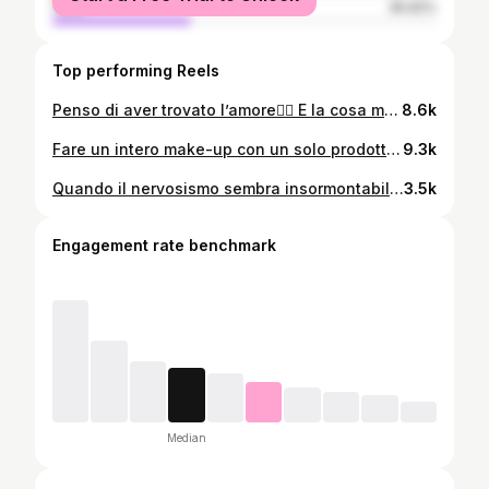
male
35.92%
Top performing Reels
Penso di aver trovato l’amore🙂‍↕️ E la cosa migliore è che ho perso solo 7 minuti🥹🥹 🏷️ hair, hair style, dyson #hair #hairtutorial #dupe #hairstyling
8.6k
Fare un intero make-up con un solo prodotto: ✅ #beauty #makeup #blush
9.3k
Quando il nervosismo sembra insormontabile e penso che niente e nessuno possa placarlo, il cibo diventa l’unica via d’uscita. Devo rilassarmi e sentirmi in “vacanza”? Devo mangiare. Qualcosa di proibito, quelle “schifezze” che il mio corpo vede come nemiche ma che, nel momento in cui le assaporo, sembrano la soluzione a tutto. E poi, puff! Arriva il momento della realizzazione, quello in cui capisco di avere sbagliato. Il piacere svanisce in un lampo, lasciando spazio ai sensi di colpa, che mi travolgono ancora prima di aver finito il boccone💔 💜 Diamo voce a ciò che ci succede, a quel turbine di emozioni che ci porta a cercare conforto nel cibo. Parlare di queste sensazioni, di quel momento in cui il piacere si trasforma in colpa, ci aiuta a riconoscerci l’uno nell’altro e a capire che non siamo sbagliati, ma umani. ❤️‍🩹 #dca #dcarecovery #bingeeatingdisoder #bingeeatingrecovery
3.5k
Engagement rate benchmark
Median