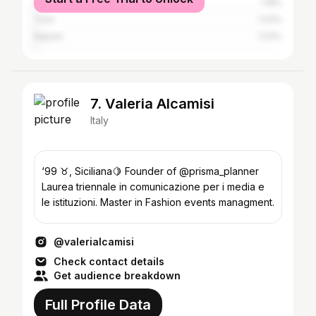
Greater London
1.18%
Turin
1.03%
Naples
1.03%
7. Valeria Alcamisi
Italy
‘99 ♉︎, Siciliana🍋 Founder of @prisma_planner
Laurea triennale in comunicazione per i media e
le istituzioni. Master in Fashion events managment.
@valerialcamisi
Check contact details
Get audience breakdown
Full Profile Data