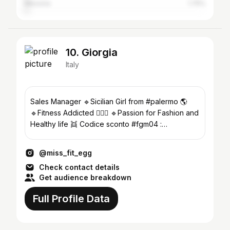
Messina
1.75%
10. Giorgia
Italy
Sales Manager 🔹Sicilian Girl from #palermo 🌎
🔹Fitness Addicted 🏋🏻‍♀️ 🔹Passion for Fashion and
Healthy life 👯 Codice sconto #fgm04 :
MISSFITEGG
@miss_fit_egg
Check contact details
Get audience breakdown
Full Profile Data