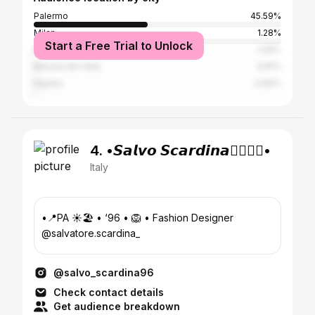
Palermo
45.59%
Milan
1.28%
Start a Free Trial to Unlock
Rome
1.06%
Mazara del Vallo
0.81%
Naples
0.69%
4. •𝙎𝙖𝙡𝙫𝙤 𝙎𝙘𝙖𝙧𝙙𝙞𝙣𝙖✌🏻🍀💫•
Italy
•📍PA ☀️🏖️ • ‘96 • 🦁 • Fashion Designer
@salvatore.scardina_
@salvo_scardina96
Check contact details
Get audience breakdown