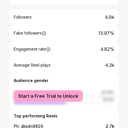
4.9k
Followers
13.97%
Fake followers
4.82%
Engagement rate
4.3k
Average Reel plays
Audience gender
female
47.79%
Start a Free Trial to Unlock
male
52.21%
Top performing Reels
Ph: @adri8826
2.7k