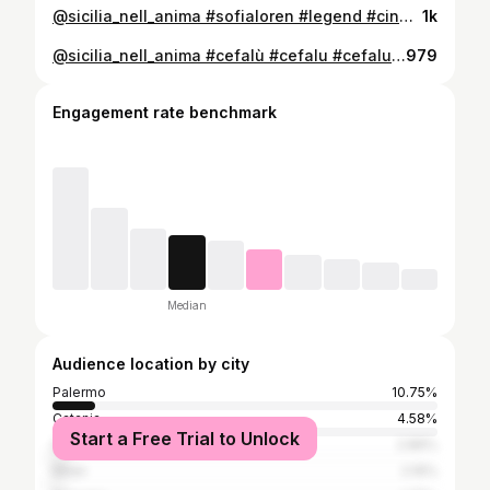
@sicilia_nell_anima #sofialoren #legend #cinema #actress #cinecitta #italianvintage #cinemaitaliano #vintage #style #cinemavintage #50 #italianvintage #sicilia #napoli #italiangirl #italianactress
1k
@sicilia_nell_anima #cefalù #cefalu #cefalusicily #sicily #sicilytourism #sicilytravel #sicilytour #sicily🇮🇹 #sicilypictures #siciliaitaly #sicilia #siciliabella #sicile #travelitalia #italianstyle #lifestyle #mare #paysage #spiaggia #palermo #palermobedda
979
Engagement rate benchmark
Median
Audience location by city
Palermo
10.75%
Catania
4.58%
Start a Free Trial to Unlock
Siracusa
2.86%
Milan
2.16%