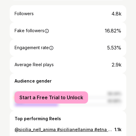
4.8k
Followers
16.82%
Fake followers
5.53%
Engagement rate
2.9k
Average Reel plays
Audience gender
female
59.34%
Start a Free Trial to Unlock
male
40.66%
Top performing Reels
@sicilia_nell_anima #sicilianellanima #etna #etnavolcano #etnaoficial #volcano #catania #sicilia #suciliabedda #etnasicilia #travelitaly #italia #sicilytravel #cuore #viaggio #voyage #taormina
1.1k