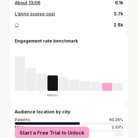
About 13/06
6.1k
L’anno scorso così
5.7k
🌕
2.8k
Engagement rate benchmark
Median
Audience location by city
Palermo
60.26%
Milan
2.33%
Start a Free Trial to Unlock
Rome
1.31%