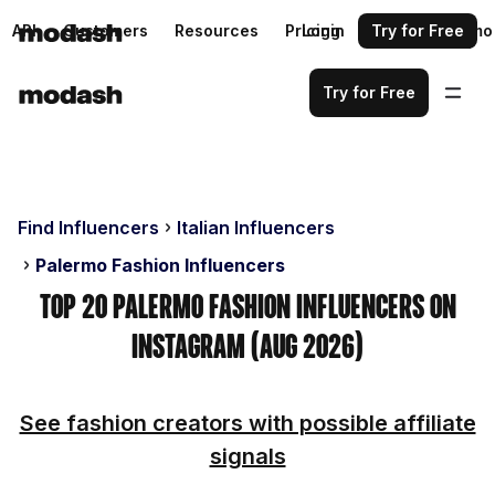
API
Customers
Resources
Pricing
Login
Request a demo
Try for Free
Try for Free
Find Influencers
Italian Influencers
Palermo Fashion Influencers
Top 20 Palermo Fashion Influencers on
Instagram (Aug 2026)
See fashion creators with possible affiliate
signals