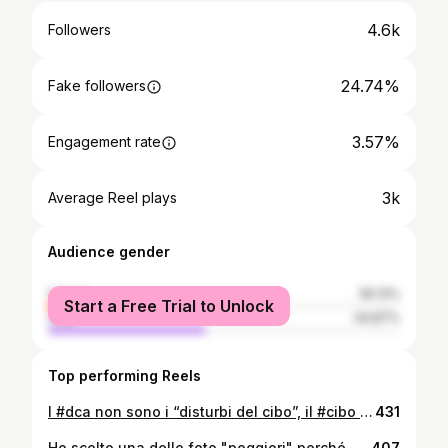
4.6k
Followers
24.74%
Fake followers
3.57%
Engagement rate
3k
Average Reel plays
Audience gender
female
55.13%
Start a Free Trial to Unlock
male
44.87%
Top performing Reels
I #dca non sono i “disturbi del cibo”, il #cibo è solo la punta dell’iceberg, un campanello d’allarme di un malessere interiore. Chi soffre di dca non vuole essere magro, non aspira ad un canone estetico; chi soffre di dca vuole scomparire e, allo stesso tempo, essere visto, urlare al mondo il suo dolore. I #dca sono disturbi della relazione e, solo dopo, ricadono sul cibo. Si tratta di quella fame d’amore che spesso non viene ascoltata e che, viene fuori prepotentemente. I dca sono una patologia, non un capriccio, non sottovalutateli mai ma, sopratutto, dai dca si guarisce. 💪🏻💜 #15marzo2021 #pernondimenticare #fiocchettolilla #fiocchettolilla🎀 #giornatadeidisturbialimentari #dcarecovery #guariresipuò #staystrong #bodypositive #bodypositivity #nonsmetteremaidilottare #recoveryanorexia #recoverywin #recoveryispossible #fitnessgirl #stayhealthy
431
Ho scelto una delle foto "peggiori" perché è quel periodo che voglio ricordare. Avevo deciso di non scrivere nulla ma oggi, come ogni anno, voglio celebrare la giornata mondiale dei disturbi del comportamento alimentare. Scrivo per non dimenticare anche se le cicatrici che portiamo dentro ci faranno compagnia per tutta la vita. 💜 Scrivo per ricordare ad ognuno di voi che si può lottare, che si può farlo ogni giorno, che si può cadere e rialzarsi sempre una volta in più, che la realtà non è solo quello che appare e che la sofferenza è interiore oltre che esteriore. Non soffermatevi alla apparenze. Chi soffre di #DCA non ha trovato altro modo per esprimere il proprio dolore ed il corpo, povero corpo, rimane l'unico modo per buttarlo fuori, per urlare al mondo "esisto anche io e sto male". A chi soffre di disturbi alimentari non dite di mangiare o di dimagrire, chiedetegli come sta, aiutatelo a guarire le ferite che si porta dentro. ❤️ #dca #idcanonsonouncapriccio #fiocchettolilla 🎀 #dcarecovery #giornatamondialedeidisturbialimentari #giornatadelfiocchettolilla #pernondimenticare #fitnessgirl #fitnessmotivation #picoftheday #realrecoverybody #recoveryispossible
407