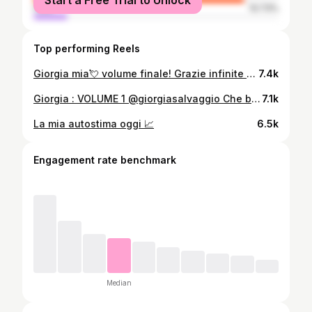
Start a Free Trial to Unlock
male
13.73%
Top performing Reels
Giorgia mia💘 volume finale! Grazie infinite per l’amore, l immensa fiducia, l amicizia e la persona che sei! Ti voglio bene, vi auguro il meglio che questa vita possa darvi!! @giorgiasalvaggio ✨💘 Make-up @federicapatellaro_mua Hair @_sergio_martis_ Pre dress @gioiabeachwear Dress @atelierbarbara Flowers @mariamanninofloraldesigner Ph @dagojournal WP @whitenotesweddingplanner Venue @camparia.weddinginsicily @campariafavignana #destinationwedding #palermo #favignana #bride #makeup #hair
7.4k
Giorgia : VOLUME 1 @giorgiasalvaggio Che bello essere cresciute lavorativamente insieme e adesso emozionarci insieme per questo 😭 non vedo l’ora che arrivi il volume 2!!! Make-up @federicapatellaro_mua Hair @_sergio_martis_ #giorgiasalvaggio #federicapatellaro #weddingday #makeup #bridallook #palermo
7.1k
La mia autostima oggi 📈
6.5k
Engagement rate benchmark
Median