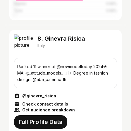
Naples
0.58%
Turin
0.58%
8. Ginevra Risica
Italy
Ranked 11 winner of @newmodeltoday 2024🌟
MA: @_attitude_models_ 🇮🇹 Degree in fashion
design: @aba_palermo 🧵
@ginevra_risica
Check contact details
Get audience breakdown
Full Profile Data