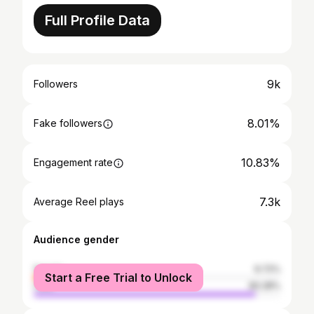
Full Profile Data
9k
Followers
8.01%
Fake followers
10.83%
Engagement rate
7.3k
Average Reel plays
Audience gender
female
9.72%
Start a Free Trial to Unlock
male
90.28%