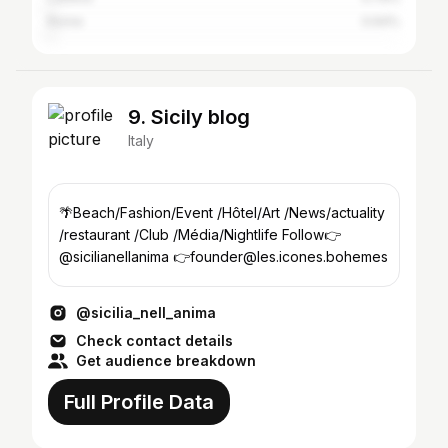
Rome
0.64%
9. Sicily blog
Italy
🌴Beach/Fashion/Event /Hôtel/Art /News/actuality
/restaurant /Club /Média/Nightlife Follow👉
@sicilianellanima 👉founder@les.icones.bohemes
@sicilia_nell_anima
Check contact details
Get audience breakdown
Full Profile Data