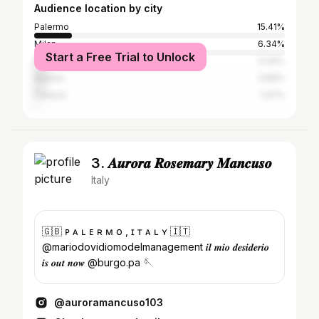
Audience location by city
Palermo
15.41%
Milan
6.34%
Start a Free Trial to Unlock
Rome
5.04%
Naples
3.96%
Catania
1.47%
3. 𝑨𝒖𝒓𝒐𝒓𝒂 𝑹𝒐𝒔𝒆𝒎𝒂𝒓𝒚 𝑴𝒂𝒏𝒄𝒖𝒔𝒐
Italy
🇬🇧 ᴘ ᴀ ʟ ᴇ ʀ ᴍ ᴏ , ɪ ᴛ ᴀ ʟ ʏ 🇮🇹
@mariodovidiomodelmanagement 𝒊𝒍 𝒎𝒊𝒐 𝒅𝒆𝒔𝒊𝒅𝒆𝒓𝒊𝒐
𝒊𝒔 𝒐𝒖𝒕 𝒏𝒐𝒘 @burgo.pa 🪡
@auroramancuso103