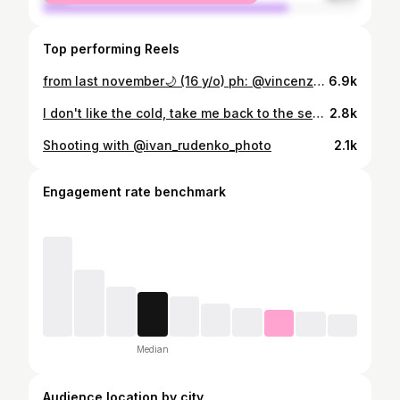
Top performing Reels
from last november🌙 (16 y/o) ph: @vincenzo_pipitone_photo . . .
6.9k
I don't like the cold, take me back to the sea, with the heat on my skin..🥥 @ivan_rudenko_photo . . . #likeforlikes #photooftheday #picoftheday #redhair #naturephotography #naturalphotography #memories #likesforlike #girl #instagood #fashion #model #sea #photography #aesthetic #portrait
2.8k
Shooting with @ivan_rudenko_photo
2.1k
Engagement rate benchmark
Median
Audience location by city