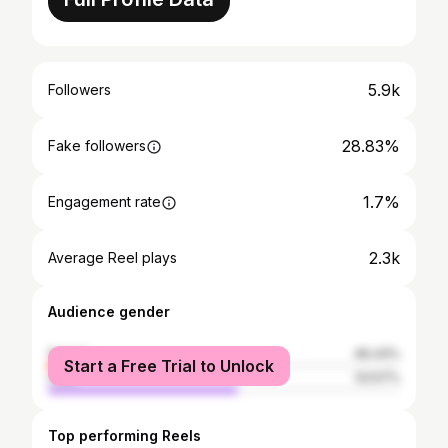
5.9k
Followers
28.83%
Fake followers
1.7%
Engagement rate
2.3k
Average Reel plays
Audience gender
female
46.43%
Start a Free Trial to Unlock
male
53.57%
Top performing Reels