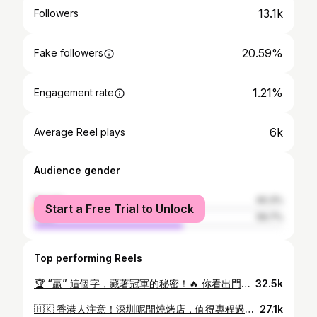
13.1k
Followers
20.59%
Fake followers
1.21%
Engagement rate
6k
Average Reel plays
Audience gender
female
40.3%
Start a Free Trial to Unlock
male
59.7%
Top performing Reels
🏆 “贏” 這個字，藏著冠軍的秘密！🔥 你看出門道了嗎？ 老祖宗造字太有智慧了！“贏”字拆開就是： 👉 **亡 = 危機意識** (時刻保持警覺，不松懈！) 👉 **口 = 溝通表達** (精准傳遞價值，說服力是關鍵！) 👉 **月 = 時間積累** (成功沒有捷徑，靠的是日復一日的努力！) 👉 **貝 = 財富資源** (掌握專業、人脈、平台，創造價值！) 👉 **凡 = 平常心態** (勝不驕敗不餒，持續穩定輸出！) **少了一個元素，都難以持續地“贏”！** 💪 現在團隊能爆發式增長，靠的正是： ✅ 團隊裡時刻保持的 **危機感** 與 **目標感** ✅ 不斷精進的 **溝通技巧** 與 **銷售系統** ✅ 長期堅持的 **專業積累** 與 **時間投入** ✅ 公司強大的 **平台資源** 與 **品牌價值** ✅ 無論順逆都保持的 **積極心態** 與 **團隊精神** 這就是我們團隊的“贏”法則！你想掌握這套贏在起跑點的思維嗎？ 👇 馬上行動： 1️⃣ 關注我 @ndwong → 獲取更多銷售心法、團隊文化與成功智慧！ 2️⃣ 點贊❤️ 收藏⭐️ 分享↗️ → 讓更多想贏的朋友看到！ 3️⃣ 留言告訴我：你覺得“贏”字哪個部分最重要？為什麼？ 👇 🔥 正在尋找渴望“贏”的夥伴加入！如果你也想： ✅ 擁有複製成功的系統 ✅ 在頂尖平台創造高收入 ✅ 與冠軍團隊並肩作戰 👉 歡迎私信 (DM) 我 或 查看 Bio 鏈接瞭解更多！ #贏的智慧 #贏字拆解 #銷售秘訣 #成功學 #團隊文化 #冠軍思維 #DSA2025 #傑出銷售員 #銷售冠軍 #團隊招募 #人才培育 #領導力 #溝通技巧 #時間管理 #心態決定成敗 #加入冠軍團隊 #老祖宗的智慧 #傳統文化 #說文解字 #你的名字 #你的團隊名 #目標達成
32.5k
🇭🇰 香港人注意！深圳呢間燒烤店，值得專程過關食！🔥 同2位靚女 @viann_qqchan @minimargaret 實測完，一致大推！👍 🌟 優點總結： 近關口 | 價錢平 | 味道正 | 份量足 | 服務好 💥 必點: 燒蠔、燒雞、自家製手工啤 (快睇Reels流口水啦！) 📍 店名：丰豪燒烤 (有好多間分店) 💰 人均：約90蚊人仔 (食到超飽！) 🔥 快Bookmark低，下次北上就殺過去！ #深圳美食地圖 #香港人北上攻略 #抵食深圳 #高性價比 #燒烤探店 #深圳打卡 #美食推薦 #即興北上 #weekendvibes #hongkonger #shenzhen #bbqlover #musttry
27.1k