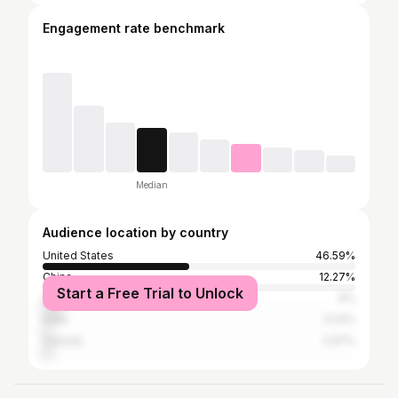
Engagement rate benchmark
Median
Audience location by country
United States
46.59%
China
12.27%
Start a Free Trial to Unlock
United Kingdom
6%
India
3.24%
Canada
2.97%