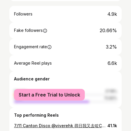
4.9k
Followers
20.66%
Fake followers
3.2%
Engagement rate
6.6k
Average Reel plays
Audience gender
female
27.18%
Start a Free Trial to Unlock
male
72.82%
Top performing Reels
7/11 Canton Disco @viverehk 尋日我又去咗Canton Disco🤣 情況係點…自己睇啦🥭 Special Guest: @mirror.weare @frankie729 @llokmann @_kisang_ @altonwongz Cantomania: @cantomania_official @fabsabshk @joshuawolper @funn_steffunn @deanzacharyishere Model: @monhoiki
41.1k