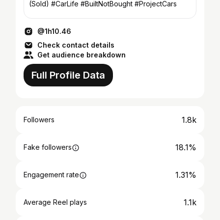
(Sold) #CarLife #BuiltNotBought #ProjectCars
@1h10.46
Check contact details
Get audience breakdown
Full Profile Data
1.8k
Followers
18.1%
Fake followers
1.31%
Engagement rate
1.1k
Average Reel plays