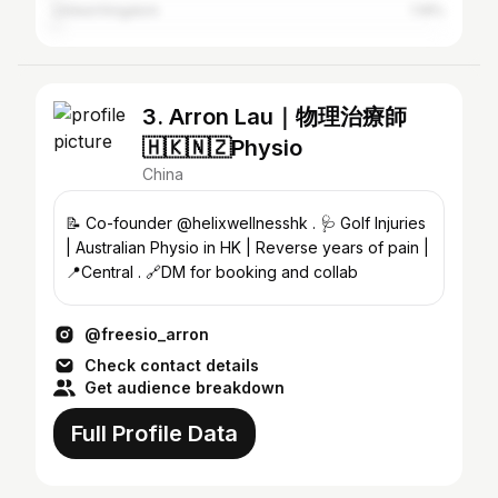
United Kingdom
1.19%
3. Arron Lau｜物理治療師
🇭🇰🇳🇿Physio
China
📝 Co-founder @helixwellnesshk . 🩺 Golf Injuries
| Australian Physio in HK | Reverse years of pain |
📍Central . 🔗DM for booking and collab
@freesio_arron
Check contact details
Get audience breakdown
Full Profile Data