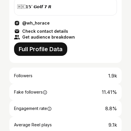
🇭🇰𝟭𝟱’ 𝙂𝙤𝙡𝙛 𝟳 𝙍
@wh_horace
Check contact details
Get audience breakdown
Full Profile Data
1.9k
Followers
11.41%
Fake followers
8.8%
Engagement rate
9.1k
Average Reel plays