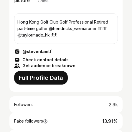
China
Hong Kong Golf Club Golf Professional Retired
part-time golfer @hendricks_weimaraner 🐕‍🦺🐕‍🦺
@taylormade_hk 🏌️🏌️
@stevenlamtf
Check contact details
Get audience breakdown
Full Profile Data
2.3k
Followers
13.91%
Fake followers