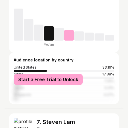
Median
Audience location by country
United States
33.16%
China
17.88%
Start a Free Trial to Unlock
Thailand
7.25%
Japan
5.31%
Singapore
4.27%
7. Steven Lam