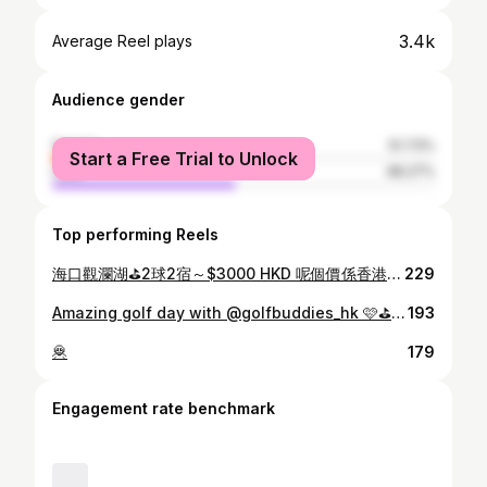
3.4k
Average Reel plays
Audience gender
female
51.73%
Start a Free Trial to Unlock
male
48.27%
Top performing Reels
海口觀瀾湖⛳️2球2宿～$3000 HKD 呢個價係香港2晚hotel都難 海口觀瀾湖升級左酒店，大露台睇曬成個球場🤯🩷 第一日球場- THE VINTAGE 球場 Fairway 極闊，新手都唔怕，但 Bunker 各有特色，有「排骨沙坑」同「小樓梯沙坑」，連果嶺都有沙坑，增加挑戰性！ 除咗沙坑，仲有特色岩石路，其中一條路打卡一流，雖然長但絕對值得一試。 球童服務超貼心，行足全程仲幫手影相，下次去海口除咗三亞，觀南湖絕對係一個好選擇！ 📍 : 海口觀瀾湖⛳️ 🚗 : 海口美兰国际机场車程17分鐘 🍺：海口骑楼老街历史文化街区車程30分鐘 球場評分： 挑戰性 ⭐⭐️⭐️ 新手友善程度⭐⭐️⭐️⭐️ 草地質量⭐⭐⭐⭐️ Club house 整潔程度⭐⭐⭐️⭐️ 工作人員友善程度⭐⭐⭐⭐ 球場自由度⭐⭐⭐️ 趕急情度⭐⭐️⭐️ Haikou Mission Hills Golf Club ⛳️ 2 Rounds & 2 Nights Stay ~ HKD $3000 Unbeatable value, even for a Hong Kong hotel! Upgraded hotel with huge balconies overlooking the course! 🤯🩷 Day 1 Course: THE VINTAGE Wide fairways for all skill levels. Unique bunkers like ‘Rib Bunkers’ and ‘Small Staircase Bunkers’ add challenge, even on the greens! Don’t miss the scenic rocky paths – perfect for photos! Attentive caddy service, they even help with photos. A top choice in Haikou! 📍 : Haikou Mission Hills Golf Club ⛳️ 🚗 : 17 mins from Haikou Meilan International Airport 🍺 : 30 mins to Haikou Qilou Old Street Course Rating: 🏌️‍♂️ Challenge Level ⭐⭐️⭐️ 🌟 Beginner-Friendly ⭐⭐️⭐️⭐️ 🌿 Turf Quality ⭐⭐⭐⭐️ 🏠 Clubhouse Cleanliness ⭐⭐⭐⭐️ 😊 Staff Friendliness ⭐⭐⭐⭐ 💫 Course Freedom ⭐⭐⭐ ⏰ Rush Level ⭐⭐️⭐️
229
Amazing golf day with @golfbuddies_hk 🩷⛳️ Huge shoutout to their pro photographer for capturing it all 📸 @golfbuddies.league
193
🦧
179
Engagement rate benchmark