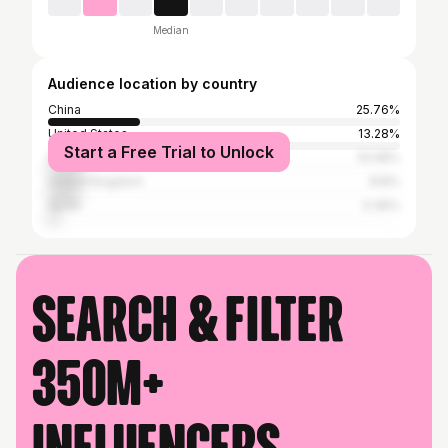
Median
Audience location by country
China
25.76%
United States
13.28%
Start a Free Trial to Unlock
Germany
10.08%
United Kingdom
8.8%
Spain
3.36%
Search & filter
350M+
influencers