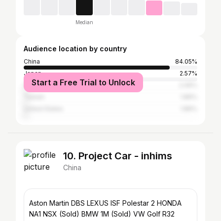
Median
Audience location by country
China
84.05%
Japan
2.57%
Start a Free Trial to Unlock
South Korea
2.06%
Taiwan
1.89%
United States
1.89%
10. Project Car - inhims
China
Aston Martin DBS LEXUS ISF Polestar 2 HONDA
NA1 NSX (Sold) BMW 1M (Sold) VW Golf R32