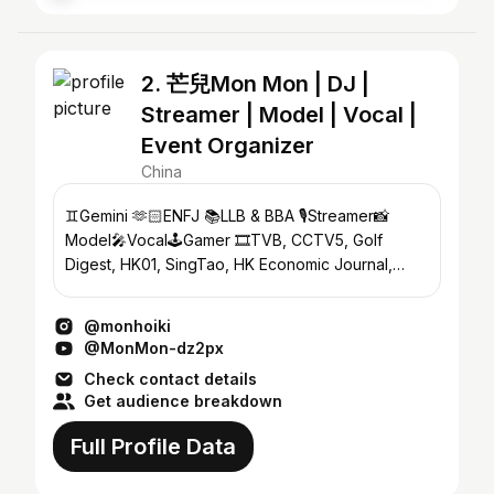
2. 芒兒Mon Mon | DJ |
Streamer | Model | Vocal |
Event Organizer
China
♊️Gemini 🫶🏻ENFJ 📚LLB & BBA 🎙️Streamer📸
Model🎤Vocal🕹️Gamer 🎞️TVB, CCTV5, Golf
Digest, HK01, SingTao, HK Economic Journal,
AM730, 新城997
@monhoiki
@MonMon-dz2px
Check contact details
Get audience breakdown
Full Profile Data