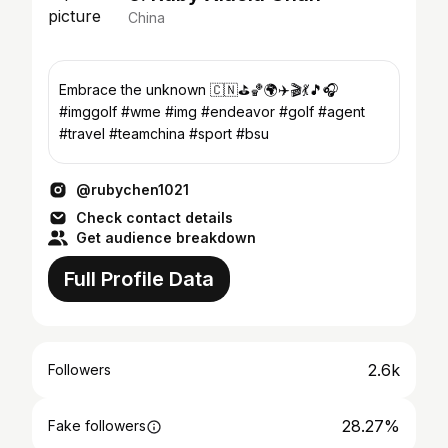
China
Embrace the unknown 🇨🇳⛳🏀️🌍✈️🎬💃🎵🎧
#imggolf #wme #img #endeavor #golf #agent
#travel #teamchina #sport #bsu
@rubychen1021
Check contact details
Get audience breakdown
Full Profile Data
2.6k
Followers
28.27%
Fake followers