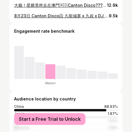
大癲！星爺竟然去左澳門🇲🇴Canton Disco??? 我是賭神！🃏♦️♣️♥️♠️ 各位觀眾……去片🎞️ 9月13日 Canton Disco📀 @ Para Club Macau 🇲🇴 想知地址 或 下一場Canton Disco資訊🎤 留言話我聽🦻🏻 ** Model: 芒兒Mon Mon @monhoiki Eyelashes: @lashone_spa Facial: @gimiskin.hk Hair: @salononehk Venue: Para Club Macau @paraclubmacau Makeup: @monhoiki Photographer: @monhoiki DJ: @qng85_c2 @poohh.tang @deanzacharyishere @djnat_macau MC: @mc.f_l Singer: 駐場歌手團隊@kane_ai17 Organiser: @neonvibe._hk @paraclubmacau Special Guest: @ka_chun00 @yannay.kk @lamblam_ @_kaman.c @monhoiki 蜜密針: @mudmudjump IG: @monhoiki Threads: @monhoiki YouTube: @monmon芒兒 #hkgirl #model #kol #網紅 #模特兒 #女主播 #女主播日常 #香港女主播 #香港 #香港好去處 #music #cantonpop #hardance #nightclub #clubbing #club #disco #drinks #dance #barandrestaurant
12.9k
8月23日 Canton Disco📀 九龍城寨 x 九叔 x DJ DeanZ x DJ Tony🎧 回到校園🏫兒歌你又識幾多首？👩🏻‍🏫👩🏻‍🎓 想知地址 或 下一場Canton Disco資訊🎤 留言話我聽🦻🏻 ** Model: 芒兒Mon Mon @monhoiki Eyelashes: @lashone_spa Facial: @gimiskin.hk Hair: @salononehk salonone_leohair Venue: 九龍城寨 @klcs Makeup: @monhoiki Photographer: @monhoiki DJ: @deanzacharyishere @1._tony3_.music MC: @limmmmmmmmmmmmmmmmmmmm Organiser: @dogeee_unclehk Special Guest: @jaxis_music 蜜密針: @mudmudjump IG: @monhoiki Threads: @monhoiki YouTube: @monmon芒兒 #hkgirl #model #kol #網紅 #模特兒 #女主播 #女主播日常 #香港女主播 #香港 #香港好去处 #MUSIC #CLUBING #cantonpop #NIGHTCLUB #BAR #disco #drinks #dance
9.5k
Engagement rate benchmark
Median
Audience location by country
China
88.93%
Japan
1.87%
Start a Free Trial to Unlock
Taiwan
1.53%
Malaysia
1.36%