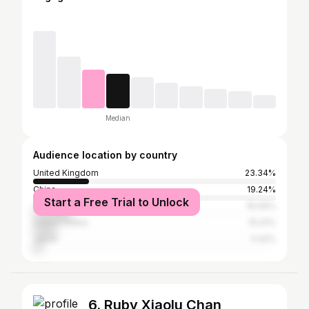
Median
Audience location by country
United Kingdom
23.34%
China
19.24%
Start a Free Trial to Unlock
The Netherlands
16.09%
United States
10.41%
Japan
4.42%
6. Ruby Xiaolu Chan