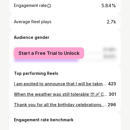
5.84%
Engagement rate
2.7k
Average Reel plays
Audience gender
female
37.48%
Start a Free Trial to Unlock
male
62.52%
Top performing Reels
I am excited to announce that I will be taking on a new role as a Golf Professional at the Hong Kong Golf Club. During my time at the American Club, I’d like to thank for the team’s ongoing support and trust in me, allowing me to set up a new golf program, hosting new golf events and delivering golf lessons. I would also like to thank my managers and colleagues for being so patient and helpful. I cannot wait to see where this next chapter of my career will take me, and to grow and learn within this new role.
423
When the weather was still tolerable 🥹 🛶 Call me boat boy ⚓️
301
Thank you for all the birthday celebrations. It has been a great year in terms of career, relationship and family. Another older, I don’t wish to be wiser, but hopefully not stupider 😝😝Thanks to my family and Moh family🥰
296
Engagement rate benchmark