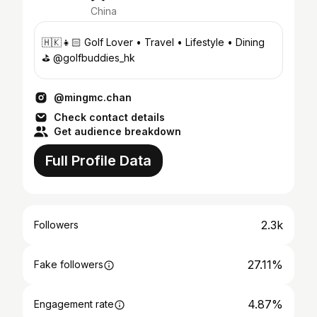
China
🇭🇰👧🏻 Golf Lover • Travel • Lifestyle • Dining
⛳️ @golfbuddies_hk
@mingmc.chan
Check contact details
Get audience breakdown
Full Profile Data
2.3k
Followers
27.11%
Fake followers
4.87%
Engagement rate