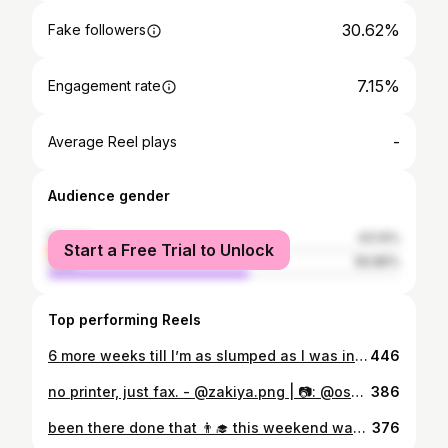
30.62%
Fake followers
7.15%
Engagement rate
-
Average Reel plays
Audience gender
female
43.14%
Start a Free Trial to Unlock
male
56.86%
Top performing Reels
6 more weeks till I’m as slumped as I was in this picture 🇭🇰 🍻
446
no printer, just fax. - @zakiya.png | 📷: @oscartamphotos
386
been there done that 👨‍🎓 this weekend was a movie #classof2022
376