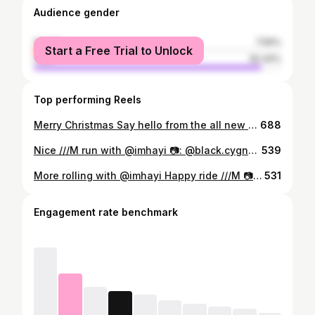
Audience gender
female
7.56%
Start a Free Trial to Unlock
male
92.44%
Top performing Reels
Merry Christmas Say hello from the all new @onespotltd auto service center #ProjectCar #StanceNation #StanceBMW #HellaFlush #BMW #1M #BMW1M #1er #BMWmotorsport #ig_bmw #bmw_m_nation #Mpower #BMWMpower #bimmerporn #bmwm #carlifestyle #speedhunters #carporn #BMWHK #drivetastefully #cambergang #mpower_official #bimmerpost #bimmer #CarsWithoutLimits #formandfunction #workwheels #carphotography #workwheels
688
Nice ///M run with @imhayi 📷: @black.cygnus #ProjectCar #StanceNation #StanceBMW #HellaFlush #BMW #1M #BMW1M #1er #BMWmotorsport #ig_bmw #bmw_m_nation #Mpower #BMWMpower #bimmerporn #bmwm #carlifestyle #speedhunters #carporn #BMWHK #drivetastefully #cambergang #mpower_official #bimmerpost #bimmer #CarsWithoutLimits #formandfunction #workwheels #carphotography #F90M5 #bmwm5
539
More rolling with @imhayi Happy ride ///M 📷: @black.cygnus #ProjectCar #StanceNation #StanceBMW #HellaFlush #BMW #1M #BMW1M #1er #BMWmotorsport #ig_bmw #bmw_m_nation #Mpower #BMWMpower #bimmerporn #bmwm #carlifestyle #speedhunters #carporn #BMWHK #drivetastefully #cambergang #mpower_official #bimmerpost #bimmer #CarsWithoutLimits #formandfunction #workwheels #carphotography #F90M5 #bmwm5
531
Engagement rate benchmark