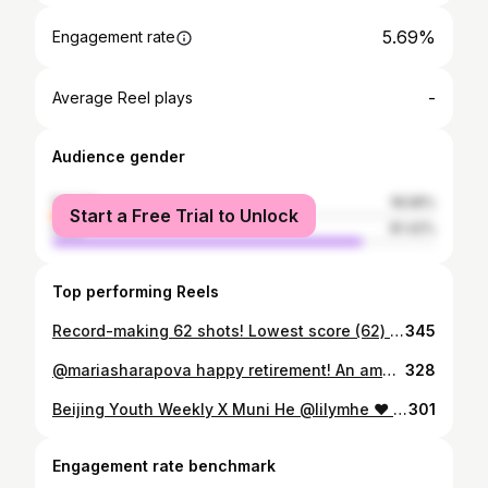
5.69%
Engagement rate
-
Average Reel plays
Audience gender
female
18.58%
Start a Free Trial to Unlock
male
81.42%
Top performing Reels
Record-making 62 shots! Lowest score (62) on the LPGA tour from mainland China and personal best! @lilymhe 🎉 congrats！keep it up! 👏
345
@mariasharapova happy retirement! An amazing woman and a born star! 💫 Always enjoyed watching your game even before I joined the company and happy to work with you once in China. Continue your incredible life in the new adventures Maria! Legend goes on! #IMGTennis #mariasharapova
328
Beijing Youth Weekly X Muni He @lilymhe ❤️ #Cover #IMGGolf #WMESports #lilymhe
301
Engagement rate benchmark