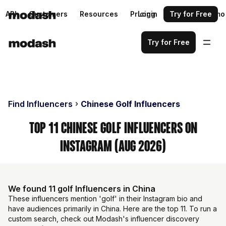
API
Customers
Resources
Pricing
Login
Request a demo
Try for Free
Try for Free
Find Influencers
Chinese Golf Influencers
Top 11 Chinese Golf Influencers on
Instagram (Aug 2026)
We found 11 golf Influencers in China
These influencers mention 'golf' in their Instagram bio and
have audiences primarily in China. Here are the top 11. To run a
custom search, check out Modash's influencer discovery