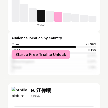
Median
Audience location by country
China
75.69%
Japan
3.16%
Start a Free Trial to Unlock
South Korea
2.77%
United Kingdom
2.37%
Taiwan
1.78%
9. 江偉曦
China