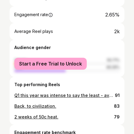
2.65%
Engagement rate
2k
Average Reel plays
Audience gender
female
50.71%
Start a Free Trial to Unlock
male
49.29%
Top performing Reels
Q1 this year was intense to say the least - averaged 1 flight a week. Amsterdam - London - Glasgow- Rio - Trinidad - Houston - Midlands - Hong Kong
91
Back, to civilization.
83
2 weeks of 50c heat.
79
Engagement rate benchmark