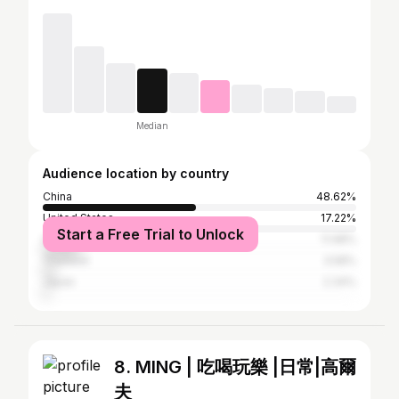
Median
Audience location by country
China
48.62%
United States
17.22%
Start a Free Trial to Unlock
United Kingdom
11.98%
Thailand
3.58%
Japan
2.34%
8. MING | 吃喝玩樂 |日常|高爾
夫