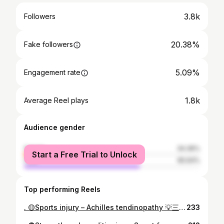
3.8k
Followers
20.38%
Fake followers
5.09%
Engagement rate
1.8k
Average Reel plays
Audience gender
female
34.36%
Start a Free Trial to Unlock
male
65.64%
Top performing Reels
. 🟡Sports injury – Achilles tendinopathy 💡三個動作強化阿基里斯 . 預防及復康阿基里斯筋腱病變嘅關鍵 🔑小腿肌肉 - 腓腸肌，比目魚肌 . 其中比目魚肌經常被忽視 ⚠️支撐體重、下肢穩定性嘅關鍵肌肉 ‼️承托高達7倍體重 . 👇🏻試一試呢三個睇落簡單嘅小腿針對性訓練 1️⃣ Single leg Gastro raises 保持伸直膝關節，提高腳踭至最高，分4秒降落 - 8 下 3 組 . 2️⃣ Single leg Soleus raises 膝關節屈曲，針對比目魚肌，同上 . 3️⃣ Soleus Lunges 承托後腳，提高前腳腳踭，同上 . 🧭溫馨提示：一定要夠重！最多8-10下 . 大部份筋腱都受益於負重訓練 *️⃣增強筋腱韌性、改善纖維排列 . . 💡3 key exercises in preventing or rehabilitating Achilles tendinopathy . 🔑 Calf muscles - Gastro and Soleus . People are particularly ignoring Soleus ⚠️ indeed the major muscle supporting body weight up to 5-7 times!! . 👇🏻Try these to get your calves busted 🌟special thanks to @dereknkt for his strong calves (Not that easy as it looks..) . 1️⃣ Single leg Gastro raises Keep knee straight, raise up heel as high as you can, lower it down by 4s - 8 x 3sets . 2️⃣ Single leg Soleus raises Keep knee bent, soleus-braised . 3️⃣ Soleus Lunges Get the back leg supported, heel lift of the front leg . 🧭has to be heavy!!8-10 reps max . Most of our tendons like loading *️⃣ make it stronger, improve fibre orientation . . . #physio#hkphysio#freesio_arron#freeyourbody#hk#sportsinjury#achillestendon#tendonpain#heelpain#running#football#physiotherapist#evidencebasedpractice#heelraises#soleus#物理治療師#香港#運動創傷#阿基里斯筋腱#小腿痛#後掙痛#運動貼士#健康資訊#物理治療#比目魚肌
233