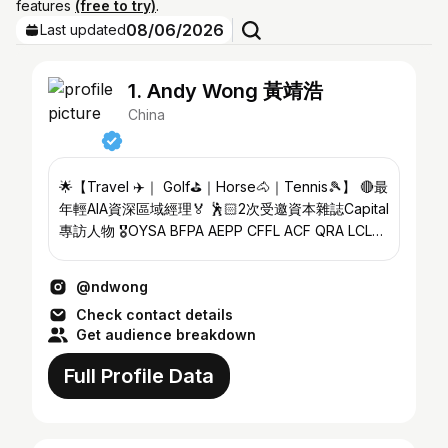
features
(free to try)
.
08/06/2026
Last updated
1. Andy Wong 黃靖浩
China
🌟【Travel ✈️｜ Golf⛳️｜Horse🐴｜Tennis🎾】 🔴最
年輕AIA資深區域經理🏅 🕺🏻2次受邀資本雜誌Capital
專訪人物 🎖️OYSA BFPA AEPP CFFL ACF QRA LCL
🥂合作歡迎DM，親自回覆📨 👶🏻
@baby.alston2024
@ndwong
Check contact details
Get audience breakdown
Full Profile Data