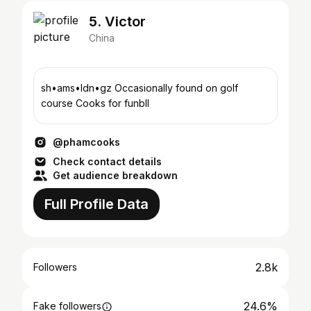
5. Victor
China
sh•ams•ldn•gz Occasionally found on golf
course Cooks for funbll
@phamcooks
Check contact details
Get audience breakdown
Full Profile Data
2.8k
Followers
24.6%
Fake followers