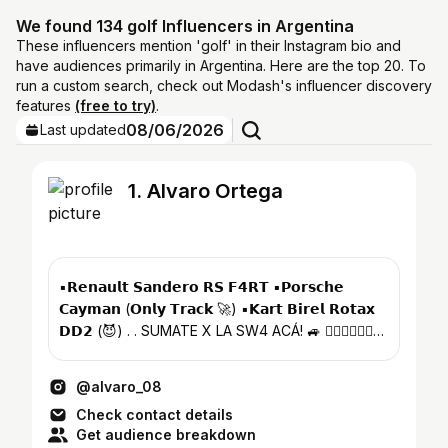
We found 134 golf Influencers in Argentina
These influencers mention 'golf' in their Instagram bio and
have audiences primarily in Argentina. Here are the top 20. To
run a custom search, check out Modash's influencer discovery
features
(free to try)
.
08/06/2026
Last updated
1. Alvaro Ortega
▪️𝗥𝗲𝗻𝗮𝘂𝗹𝘁 𝗦𝗮𝗻𝗱𝗲𝗿𝗼 𝗥𝗦 𝗙𝟰𝗥𝗧 ▪️𝗣𝗼𝗿𝘀𝗰𝗵𝗲
𝗖𝗮𝘆𝗺𝗮𝗻 (𝗢𝗻𝗹𝘆 𝗧𝗿𝗮𝗰𝗸 🚀) ▪️𝗞𝗮𝗿𝘁 𝗕𝗶𝗿𝗲𝗹 𝗥𝗼𝘁𝗮𝘅
𝗗𝗗𝟮 (😈) . . SUMATE X LA SW4 ACÁ! 🚙 👇🏼👇🏼👇🏼👇🏼
👇🏼👇🏼👇...
@alvaro_08
Check contact details
Get audience breakdown