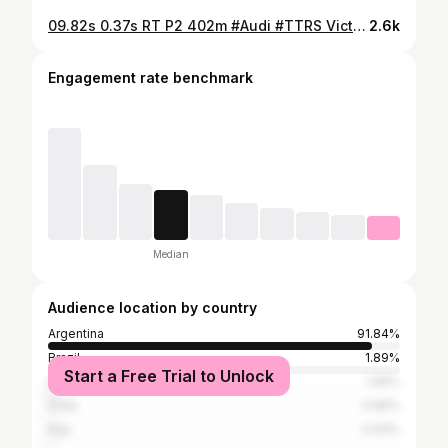
09.82s 0.37s RT P2 402m #Audi #TTRS Victor Barbanera Team @chopiturbo1 🚀 2do mejor tiempo AG-GT #armadadecalle domingo 22/06/25 #PicadasMouras 🚦 @enfierradosweb 📹 @facuenfierradosph #ENFIERRADOS #AG #RR #pasionporlaspicadas #AudiTTRS
2.6k
Engagement rate benchmark
Median
Audience location by country
Argentina
91.84%
Brazil
1.89%
Start a Free Trial to Unlock
Uruguay
1.56%
Chile
0.96%
Italy
0.93%