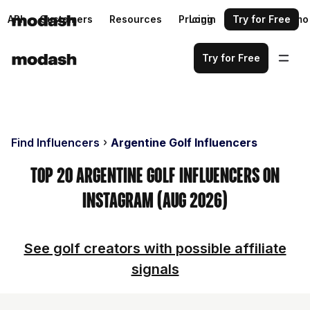
API
Customers
Resources
Pricing
Login
Request a demo
Try for Free
Try for Free
Find Influencers
Argentine Golf Influencers
Top 20 Argentine Golf Influencers on
Instagram (Aug 2026)
See golf creators with possible affiliate
signals