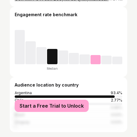
Engagement rate benchmark
Median
Audience location by country
Argentina
93.4%
Chile
2.77%
Start a Free Trial to Unlock
Paraguay
0.66%
Brazil
0.53%
Uruguay
0.53%