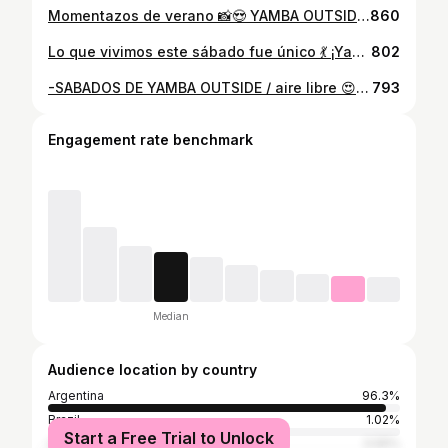
Momentazos de verano 📸😍 YAMBA OUTSIDE / aire libre 🧨🥳 - Next date Sabado 08.02/2025 Sabado cachengue 🧨 Pista AIRE LIBRE 🏝️ Line up - 22:00 - 03 @guslunaok 🎧 03 am - Al cierre / @jonisalvatydj 🎧 @yamba.fuegos @yamba_sabados
860
Lo que vivimos este sábado fue único 💃 ¡Yamba Jungle! 💐❤️‍🔥 @yamba_sabados ⛳️club de golf - SDE
802
-SABADOS DE YAMBA OUTSIDE / aire libre 😍🥳 - Next date Sabado 11/01/2025 Sabado cachengue 🧨 Pista AIRE LIBRE 🏝️ Line up - 22:00 - 03 am gus luna 03 am - Al cierre / joni salvaty 🎧 @yamba.fuegos @yamba_sabados
793
Engagement rate benchmark
Median
Audience location by country
Argentina
96.3%
Brazil
1.02%
Start a Free Trial to Unlock
United States
0.55%