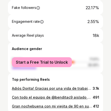
22.17%
Fake followers
2.55%
Engagement rate
18k
Average Reel plays
Audience gender
female
71.51%
Start a Free Trial to Unlock
male
28.49%
Top performing Reels
Adiós Dorita! Gracias por una vida de trabajo, de esfuerzo, de hacer todo lo posible y más, por tu hijo único. Espero haber estado a la altura en estos últimos años donde debimos invertir roles (cuidarte como a una hija) y cuyo único objetivo fue que sea una despedida sin sufrimientos. Te amo para siempre. Descansa en Paz ❤️
3.1k
Con todo el equipo de @benditac9 aislado por prevención, les agradezco permitirme hacerles el aguante desde el piso con los protagonistas desde sus casas. Gracias x el lujo de una experiencia inolvidable @elbetocasella @edithhermida @alemaglietti @juariu @wqueijeiro Gracias al hermoso equipo de producción que tiene el programa. Y mi mayor deseo de que estén bien y recuperados pronto para @anyventura1 y @soypagani . Un día súper feliz!!!!! Gracias 🙏 @canal9oficial
491
Gran nochebuena con mi viejita de 90 en su mejor momento, con el querido Tano de 88 y con familia y amigos que me brindan cariño. Gracias por hacernos felices entre todos !!! @zunino.matias @leandro_milanesio @camilataglieri @juan
412