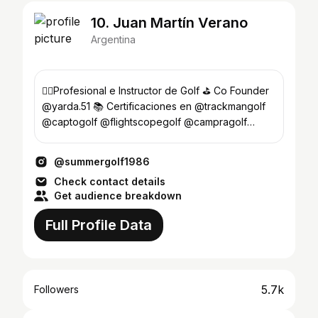
10. Juan Martín Verano
Argentina
🏌️‍♂️Profesional e Instructor de Golf ⛳ Co Founder
@yarda.51 📚 Certificaciones en @trackmangolf
@captogolf @flightscopegolf @campragolf
@hrgacademy
@summergolf1986
Check contact details
Get audience breakdown
Full Profile Data
5.7k
Followers