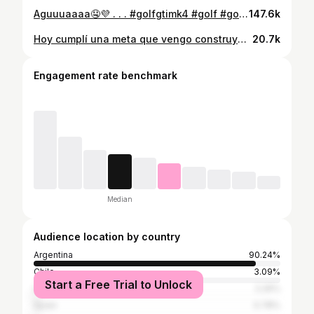
Aguuuaaaa🤤💜 . . . #golfgtimk4 #golf #golfr32 #golfgti #patagoniargentina #mendoza #argentina🇦🇷 #brasil🇧🇷 #bbs #aro17 #doctorfilmsargentina #ploteovehicular #raspandocarterr💎 #raspandochapon_ #raspandochasis_oficial #rozando_el_sopi #autosalsopi #autosbajos
147.6k
Hoy cumplí una meta que vengo construyendo y buscando hace 2 años, hoy concluí con esa meta que vengo persiguiendo, mi espacio propio tanto personal como de trabajo, es un logro muy grande para mi, estoy orgulloso de ser yo el protagonista de todo esto con solo 21 años, totalmente agradecido hacia todos por el apoyo y aguante de siempre 🫶🏻 El lunes a inaugurar y comenzar con esto nuevo ❤️‍🩹✨
20.7k
Engagement rate benchmark
Median
Audience location by country
Argentina
90.24%
Chile
3.09%
Start a Free Trial to Unlock
Uruguay
2.26%
Spain
0.78%