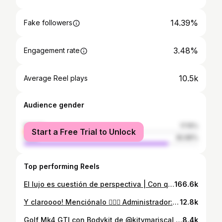
14.39%
Fake followers
3.48%
Engagement rate
10.5k
Average Reel plays
Audience gender
female
17.15%
Start a Free Trial to Unlock
male
82.85%
Top performing Reels
El lujo es cuestión de perspectiva | Con qué amigo te gustaría estar así?
166.6k
Y claroooo! Menciónalo 👇🏻😜 Administrador: @eliasmorales_ph . . . . . . . . . . . . #golf #vwbora #bora #voyage #vags #redcar #chevroletcorsa #corsa #foxfixa #fija #saveirog4 #fiat147 #kombit1 #foxturbo #golgti #fierreros #bocho #golg7 #golg3fixa #jettamk4 #hondacivic #vwturbo #golg4 #uptsi #vwfox #goltrend #beetle #vwup #alcorte #golfmk4
12.8k
Golf Mk4 GTI con Bodykit de @kitymariscal 🔥 Presentando color en la No Limits Potrero de los Funes
8.4k