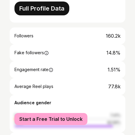
Full Profile Data
160.2k
Followers
14.8%
Fake followers
1.51%
Engagement rate
77.8k
Average Reel plays
Audience gender
female
7.41%
Start a Free Trial to Unlock
male
92.59%