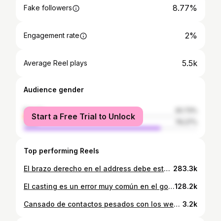
8.77%
Fake followers
2%
Engagement rate
5.5k
Average Reel plays
Audience gender
female
20.73%
Start a Free Trial to Unlock
male
79.27%
Top performing Reels
El brazo derecho en el address debe estar adelante del cuerpo y con el codo apuntando a la cadera derecha. Desde esa estructura se va a mover de manera más eficiente durante tu swing 👌💪🏌🏼‍♀️🏌️‍♂️ #Golf #BackSwing #DrillGolf #GolfArgentina #GolfLatinoamerica #GolfGame #Coach
283.3k
El casting es un error muy común en el golfista amateur de alto handicap. Este ejercicio te puede ayudar a entender mejor la secuencia en el Downswing y así eliminar el casting 👍🏌🏼‍♀️🏌🏻‍♂️ #Golf #GolfSwing #GolfCoach #GolfDrill #GolfArgentina
128.2k
Cansado de contactos pesados con los wedges??? 🥔 Aprende a controlar el punto bajo de tu swing con este simple ejercicio. La idea es golpear la moneda delantera con el bounce del palo. Lo podes practicar en tu casa y sin dudas vas a mejorar !!! 👊👌🪄✨ Te desafío a que lo practiques y después contame como anduvo 😉 #gofla #GolfArgentina #golftips #drill #skills
3.2k