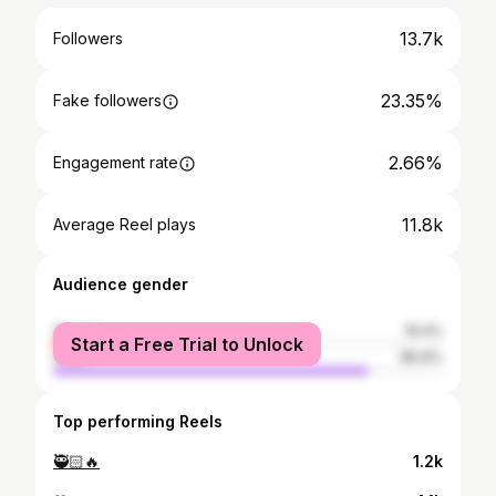
13.7k
Followers
23.35%
Fake followers
2.66%
Engagement rate
11.8k
Average Reel plays
Audience gender
female
19.4%
Start a Free Trial to Unlock
male
80.6%
Top performing Reels
🥷🏻🔥
1.2k