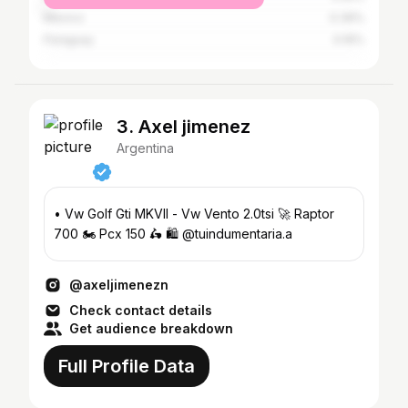
Mexico
0.39%
Paraguay
0.16%
3. Axel jimenez
Argentina
• Vw Golf Gti MKVII - Vw Vento 2.0tsi 🚀 Raptor
700 🏍️ Pcx 150 🛵 🛍 @tuindumentaria.a
@axeljimenezn
Check contact details
Get audience breakdown
Full Profile Data