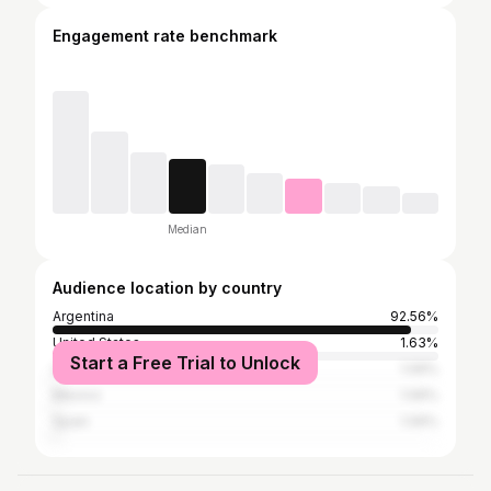
Engagement rate benchmark
Median
Audience location by country
Argentina
92.56%
United States
1.63%
Start a Free Trial to Unlock
Uruguay
1.06%
Mexico
1.06%
Spain
1.06%