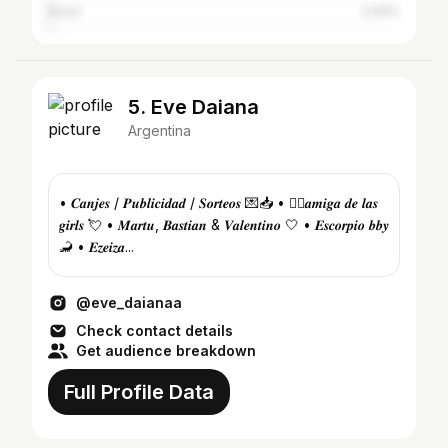
Brazil
0.66%
5. Eve Daiana
Argentina
• 𝑪𝒂𝒏𝒋𝒆𝒔 / 𝑷𝒖𝒃𝒍𝒊𝒄𝒊𝒅𝒂𝒅 / 𝑺𝒐𝒓𝒕𝒆𝒐𝒔 💌📥 • 👆🏻𝒂𝒎𝒊𝒈𝒂 𝒅𝒆 𝒍𝒂𝒔
𝒈𝒊𝒓𝒍𝒔 💘 • 𝑴𝒂𝒓𝒕𝒖, 𝑩𝒂𝒔𝒕𝒊𝒂𝒏 & 𝑽𝒂𝒍𝒆𝒏𝒕𝒊𝒏𝒐 🤍 • 𝑬𝒔𝒄𝒐𝒓𝒑𝒊𝒐 𝒃𝒃𝒚
🦂 • 𝑬𝒛𝒆𝒊𝒛𝒂...
@eve_daianaa
Check contact details
Get audience breakdown
Full Profile Data