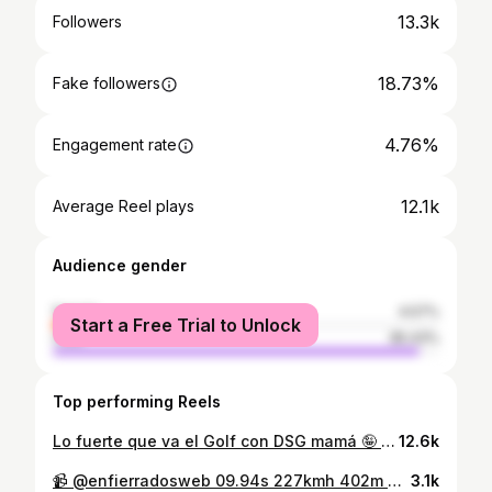
13.3k
Followers
18.73%
Fake followers
4.76%
Engagement rate
12.1k
Average Reel plays
Audience gender
female
4.57%
Start a Free Trial to Unlock
male
95.43%
Top performing Reels
Lo fuerte que va el Golf con DSG mamá 🤪 parece de fábrica que vino la caja, la entrevista completa está en mi canal de YouTube: Leva TV
12.6k
📹 @enfierradosweb 09.94s 227kmh 402m #VwGolf #GTiMk4 #20vt #DSG Victor Barbanera Team @chopiturbo1 #armadodecalle #AWD sabado 27/01/24 #PicadasOlavarria Autodromo Hnos. Emiliozzi #ENFIERRADOS #RR #pasionporlaspicadas #Olavarria #vag #vaglovers #golfmk4gti
3.1k