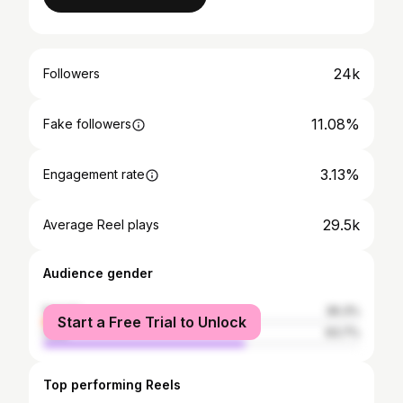
24k
Followers
11.08%
Fake followers
3.13%
Engagement rate
29.5k
Average Reel plays
Audience gender
female
36.3%
Start a Free Trial to Unlock
male
63.7%
Top performing Reels