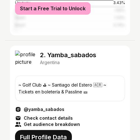
Uruguay
3.43%
Start a Free Trial to Unlock
Chile
1.59%
Spain
1.32%
Brazil
0.75%
2. Yamba_sabados
Argentina
~ Golf Club ⛳️ ~ Santiago del Estero 🇦🇷 ~
Tickets en boletería & Passline 🎫
@yamba_sabados
Check contact details
Get audience breakdown
Full Profile Data