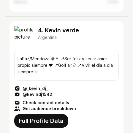
Mexico
0.22%
4. Kevin verde
Argentina
LaPaz/Mendoza 🍇🍷 📍Ser feliz y sentir amor
propio siempre ❤ 📍Golf air🎈 📍Vivir el día a día
siempre ✨
@_kevin_dj_
@kevindj1542
Check contact details
Get audience breakdown
Full Profile Data