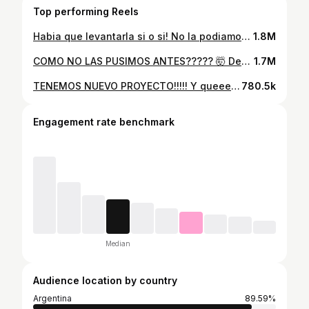
Top performing Reels
Habia que levantarla si o si! No la podiamos entregar sin ponerle un kit de altura jajaja… No fue mucho porque la Hilux ya estaba alta, pero quedo un sueño!!! 😍
1.8M
COMO NO LAS PUSIMOS ANTES????? 🤯 Desde el día 1 que me imagine a la Hilux con las llantas de la SR5 Milenium, y no le erré. Son LAS llantas para esta chata!!! Y mencion especial para el mago de @workwheelsok que hizo magia y las dejo como 0km. No duden en llevarle las suyas!! Comentame si te gustan o cuales le hubieras puesto?
1.7M
TENEMOS NUEVO PROYECTO!!!!! Y queeee proyectazo!!!! 🤯🤯🤯 Bienvenida Honda CRX 91’! Hay mucho mucho mucho por hacer, pero el plan de acción ya lo tenemos pensado y aca se los cuento, el resto, serán hs y hs de laburo para dejarla como esta coupe se merece. Cuando esté terminada, no lo van a poder creer! Dejame en comentarios de que color crees que va a ir pintada, y si asertas, te ganas una vuelta cuando este lista.. 🤟🏼
780.5k
Engagement rate benchmark
Median
Audience location by country
Argentina
89.59%