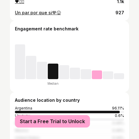
🖤❤️‍🔥
1.1k
Un par por que si🤎😛
927
Engagement rate benchmark
Median
Audience location by country
Argentina
96.11%
Uruguay
0.6%
Start a Free Trial to Unlock
Brazil
0.49%
Mexico
0.49%
United States
0.34%