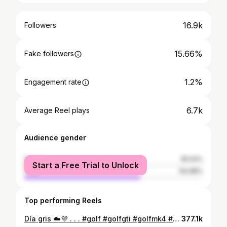
16.9k
Followers
15.66%
Fake followers
1.2%
Engagement rate
6.7k
Average Reel plays
Audience gender
female
35.02%
Start a Free Trial to Unlock
male
64.98%
Top performing Reels
Día gris ☁️💜 . . . #golf #golfgti #golfmk4 #patagonialpiso #autos_al_piso_0 #autosalsopi #autosbajos #autosport #plotter #doctorfilmsargentina #remachadosalsopi #rozando_el_sopi #raspandocarterr💎 #argentina🇦🇷 #brasil🇧🇷 #feliz
377.1k