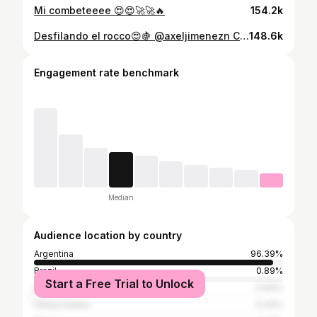
Mi combeteeee 😍😍🚀🚀🔥
154.2k
Desfilando el rocco😍🍇 @axeljimenezn Creditos: @_jjr_junior_ Mi nueva pagina : @made_in_argentina__ Administrador: @eliasmorales_ph Mi pagina 4x4; @mafia_off_road_ . . . . . . . . . . . . . . . . . #golf #vwbora #bora #voyage #vags #bajito #chevroletcorsa #cors #alpiso #fija #saveirog4 #fiat147 #kombit1 #foxturbo #golgti #fierreros #bocho #golg7 #golg3fixa #jettamk4 #hondacivic #vwturbo #golg4 #uptsi #vwfox #goltrend #beetle #vwup #alcorte #golfmk4
148.6k
Engagement rate benchmark
Median
Audience location by country
Argentina
96.39%
Brazil
0.89%
Start a Free Trial to Unlock
Uruguay
0.83%
United States
0.43%