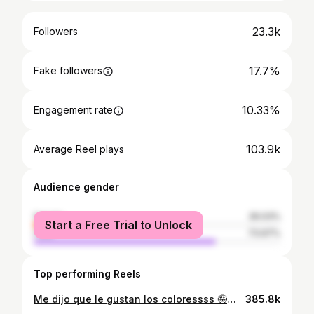
23.3k
Followers
17.7%
Fake followers
10.33%
Engagement rate
103.9k
Average Reel plays
Audience gender
female
26.03%
Start a Free Trial to Unlock
male
73.97%
Top performing Reels
Me dijo que le gustan los coloressss 🤪🤪 #vw #scirocco #volkswagen #elplotter
385.8k