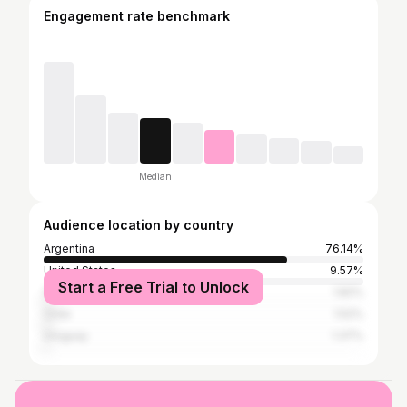
Engagement rate benchmark
Median
Audience location by country
Argentina
76.14%
United States
9.57%
Start a Free Trial to Unlock
Spain
1.82%
Chile
1.52%
Uruguay
1.37%