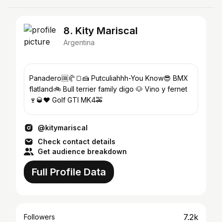
8. Kity Mariscal
Argentina
Panadero🆒🥐🍞🍰 Putculiahhh-You Know😎 BMX
flatland🚲 Bull terrier family digo 🐶 Vino y fernet
🍷🥃❤️ Golf GTI MK4🚕
@kitymariscal
Check contact details
Get audience breakdown
Full Profile Data
7.2k
Followers