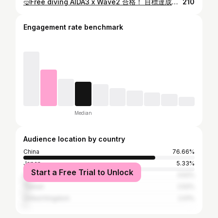
🤿Free diving AIDA3 x Wave2 合格！ 目標達成，挑戰完成 🌊 太開心喇～完成咗今年比自己其中一個目標！ 老老實實，兩個試都考晒，要考咩嫁呢？ 🧘‍♂️ 靜態閉氣 STA：最少 2分45秒 🤿 動態平潛 DYNB：踢FIN游 55米 🤿 無蹼動態 DNF：一口氣游 35米 📏 攀繩下潛 FIM：落到 24米 📏 雙蹼深潛 CWTB：踢FIN潛到 24米 📏 無蹼深潛 CNF：潛到 15米 📏 水中划手上升：15米 🥽 水中摘鏡＋單腳蹼游返水面：15米 🆘 救援項目：15米潛伴救援＋50米水面拖拽 📚 理論考試：80% 自潛係興趣，考試唔係為咗張證，而係有個目標推動自己練得更好，鍛練身體、技巧同心態。 由上年考唔到 AIDA2，落深度7米都做唔到反壓，掙扎到不得了；到今日落到 24米，真心覺得不可思議。 整個過程唔止係考試，改善咗姿勢、技巧，睇到自己進步；緊張仔嘅我都學識放鬆，過程真係好好玩～ 好開心完成到！ 嚟緊更有信心去外潛，去享受海洋！繼續訓練，力求進步。 自由潛水，唔係潛得幾深，而係潛入自己心入面。 謝謝教練 @1213jasont @robinwai07 @freedivingtribe #自由潛水 #Freediving #潛水日記 #潛水女孩 #潛水生活 #hkfreedive #hkfreediver #hkfreedivegirl #香港自潛 #hkblogger #hkkol #hkgirl #香港潛水
210
Engagement rate benchmark
Median
Audience location by country
China
76.66%
Japan
5.33%
Start a Free Trial to Unlock
United States
3.52%
Taiwan
2.52%
United Kingdom
2.01%