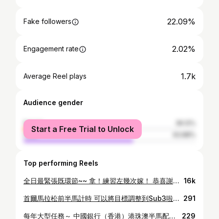
22.09%
Fake followers
2.02%
Engagement rate
1.7k
Average Reel plays
Audience gender
female
36.12%
Start a Free Trial to Unlock
male
63.88%
Top performing Reels
全日最緊張既環節~~ 拿！練習左幾次嫁！ 恭喜謝俊賢！！ #PEGASUS石門10K賽
16k
首爾馬拉松前半馬計時 可以將目標調整到Sub3啦…… #力已盡 #尾4圈要爆衫 #去到尾已經做唔到跑姿 #ASICSHK #METASPEEDPARIS
291
每年大型任務～ 中國銀行（香港）港珠澳半馬配速員服務。 今日應該是在田總賽歷史上首次出現1小時25分半馬拉松配速員🤣，好彩順利完成！（比賽前緊張到咬手手） 配速員也是人，他們是有血有肉的人。人會發生什麼事？就是會犯錯囉！有時超速，有時太慢，有時跑步時會發夢，忘記自己帶領著一群人，沒有留意給予適當的指示等等。也試過遲到、睡過頭等等等等很多事🌚。真的激到我跳掣👹👹👹 如果要講被我罵，我可以肯定Team Asics是我教學既生涯中罵得最多的一群🤣🤣🤣。 配速員又不是跑手，為什麼要罵他們呢？是！從第一天開始，我就同佢地講，跑手係對自己負責，而Team Asics的配速員係對別人負責。所以我對他們異常嚴格。 因為想他們好，所以有些情況罵鬼佢地是必要的。不過其實每次罵爆完佢地我都唔多開心。大家要知道，Team Asics的成員是無償的，他們犧牲了爭取比賽成績的機會，並付出大量時間進行配速訓練。 咩呀咩呀？他們有ASICS提供的裝備喎！怎麼可以說是無償的？我可以很肯定地告訴你，他們從半年前就開始接受訓練，無論日曬雨淋，還是寒風刺骨接受嚴格既訓練（好似係）直到今天。為的就是希望在這個大日子，能夠得到大家一句感謝🥰。所以，沒有這份為他人付出的熱誠，我相信這件事做不好也堅持不下去❤️。 我在此再次感謝Team Asics過去一直的努力和付出。改善的空間永遠都會有，不過此刻我絕對滿意🥳！ 也希望親愛的跑友們能夠享受到配速員服務😁。 不知不覺參與長跑運動已經25年……做教練也做了10年啦～好神奇地，自己一直在這項運動中參與過不同形式的崗位，令我不斷增值。所以每一次有這些挑戰其實都幾好玩。不過呢，這段時間不想再有挑戰了，我好想抖下🤣🤣🤣🤣🤣🤣。 過埋呢個賽季我想瘋狂做宅男打下遊戲機得唔得先🤣🤣🤣🤣（我打機馬拉松勁過跑步嫁🫣） #ASICSHK #冬天教練 #TEAMASICS #PACER #ASICSPACER #港珠澳半馬拉松
229