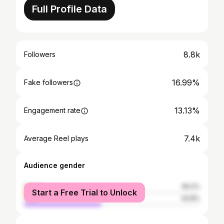
Full Profile Data
8.8k
Followers
16.99%
Fake followers
13.13%
Engagement rate
7.4k
Average Reel plays
Audience gender
female
56.2%
Start a Free Trial to Unlock
male
43.8%