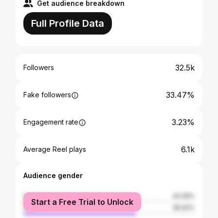
Get audience breakdown
Full Profile Data
32.5k
Followers
33.47%
Fake followers
3.23%
Engagement rate
6.1k
Average Reel plays
Audience gender
female
34.08%
Start a Free Trial to Unlock
male
65.92%