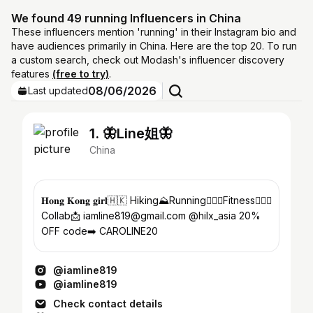
We found 49 running Influencers in China
These influencers mention 'running' in their Instagram bio and
have audiences primarily in China. Here are the top 20. To run
a custom search, check out Modash's influencer discovery
features
(free to try)
.
08/06/2026
Last updated
1. 🦋Line姐🦋
China
𝐇𝐨𝐧𝐠 𝐊𝐨𝐧𝐠 𝐠𝐢𝐫𝐥🇭🇰 Hiking⛰️Running🏃🏻‍♀️Fitness🏋🏻‍♂️
Collab📩 iamline819@gmail.com @hilx_asia 20%
OFF code➡️ CAROLINE20
@iamline819
@iamline819
Check contact details