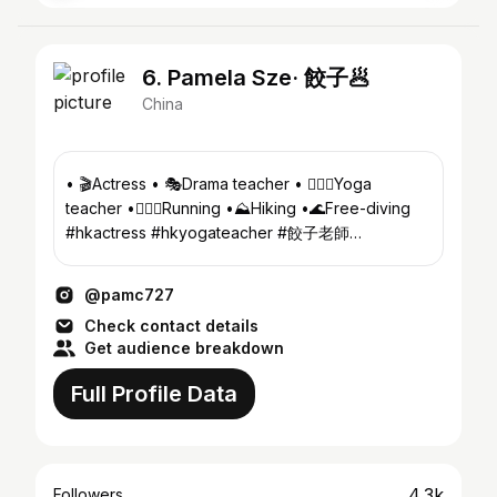
6. Pamela Sze· 餃子🥟
China
• 🎬Actress • 🎭Drama teacher • 🧘🏽‍♀️Yoga
teacher •🏃🏾‍♀️Running •⛰️Hiking •🌊Free-diving
#hkactress #hkyogateacher #餃子老師
#hksportygirl #hkkol #hkfoodie
@pamc727
Check contact details
Get audience breakdown
Full Profile Data
4.3k
Followers