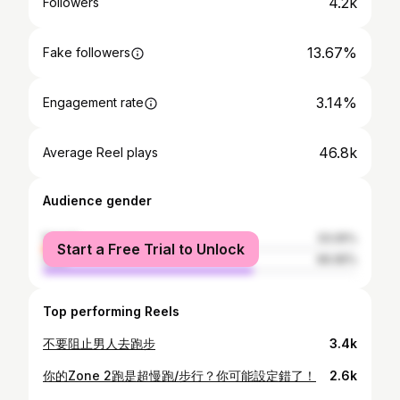
4.2k
Followers
13.67%
Fake followers
3.14%
Engagement rate
46.8k
Average Reel plays
Audience gender
female
33.05%
Start a Free Trial to Unlock
male
66.95%
Top performing Reels
不要阻止男人去跑步
3.4k
你的Zone 2跑是超慢跑/步行？你可能設定錯了！
2.6k