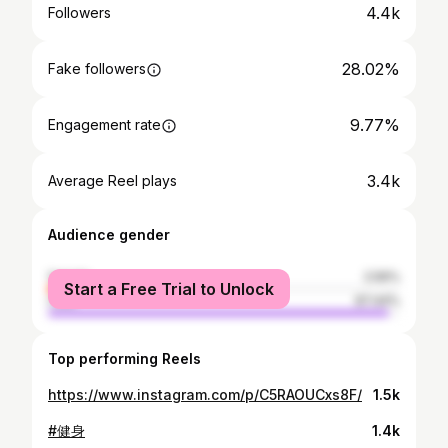
4.4k
Followers
28.02%
Fake followers
9.77%
Engagement rate
3.4k
Average Reel plays
Audience gender
female
2.56%
Start a Free Trial to Unlock
male
97.44%
Top performing Reels
https://www.instagram.com/p/C5RAOUCxs8F/
1.5k
#健身
1.4k