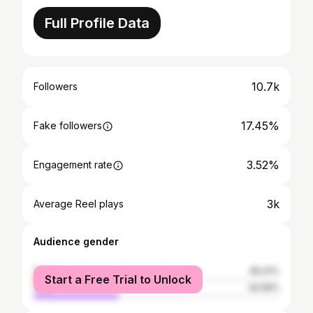
Full Profile Data
10.7k
Followers
17.45%
Fake followers
3.52%
Engagement rate
3k
Average Reel plays
Audience gender
female
65.41%
Start a Free Trial to Unlock
male
34.59%