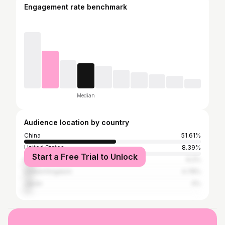
Engagement rate benchmark
Median
Audience location by country
China
51.61%
United States
8.39%
Start a Free Trial to Unlock
India
6.2%
United Kingdom
4.78%
Japan
4%