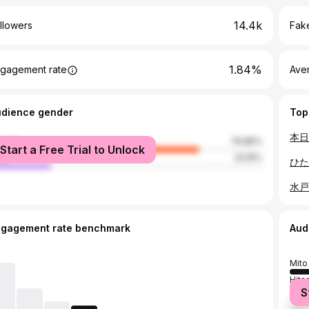
14.4k
llowers
Fake
1.84%
gagement rate
Ave
udience gender
Top
male
76.85%
Start a Free Trial to Unlock
le
23.15%
ngagement rate benchmark
Aud
Mito
Hita
S
Tok