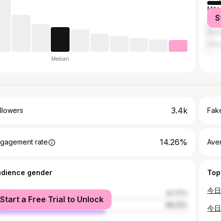
Mito
S
Yok
Kas
Sait
Median
3.4k
llowers
Fake
14.26%
gagement rate
Ave
udience gender
Top
male
41.77%
Start a Free Trial to Unlock
le
58.23%