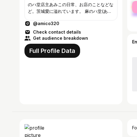
fe
のハ堂店主あみこの日常、お店のことなどな
ma
ど。茨城愛に溢れています。 麻のハ堂(あさ
のはどう)のハはカタカナのハ！ 麻のハ堂ア
@amico320
トリエ☞茨城県ひたちなか市平磯町1833 ※
不定期オープン 通販&来店ご希望の方はお気
Check contact details
軽にDMにてお問い合わせください。
Get audience breakdown
E
Full Profile Data
Fo