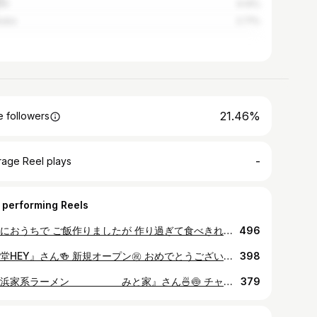
chi
4.14%
kuba
2.71%
21.46%
 followers
-
rage Reel plays
 performing Reels
久々におうちで ご飯作りましたが 作り過ぎて食べきれなかった😭 バーニャカウダ🍀と 生春巻き🌯と チーズフォンデュ🫕 ほとんど同じ野菜で…🤣 さてさて 昨日はお休みいただき ありがとうございました🙇‍♂️ 木曜日は「和牛レバー」の日😋 本日も『焼肉誠之介』 17時30分オープン 20時30分ラストオーダー 21時閉店アルコールあり🙆‍♂️ よろしくお願い致します🙇‍♂️ #バーニャカウダ #🥗 #生春巻き #💐 #チーズフォンデュ #🫕 #水戸 #千波町 #焼肉 #誠之介 #焼肉誠之介 #肉 #にく #🍖 #🥩 #🥓 #和牛 #常陸牛 #🐮 #🐄 #🐂 #🐃 #水戸焼肉 #まん延防止等重点措置 #😋 #😋😋😋
496
『食堂HEY』さん🍻 新規オープン㊗️ おめでとうございます🎊🎉🍾🎈 美味しかったです🍖 また近々食べに伺います😋 #日本 #茨城 #水戸 #宮町 #食堂 #HEY #食堂HEY #🍻 #🍷 #🍶 #🍖 #🧀 #ガイアの夜明け #新規オープン #千波 #焼肉 #誠之介 #焼肉誠之介 #肉 #にく #和牛 #常陸牛 #水戸グルメ #水戸焼肉 #アルバイト募集 #😋 #😊
398
『横浜家系ラーメン みと家』さん🍜🍥 チャーシュー&ほうれん草 トッピング お好み全普通 途中からブラックペッパーで 味変😋 美味しゅうございました🙏 さてさて 本日『焼肉誠之介』は 定休日でお休みでございます😊 明日以降のご来店を 心よりお待ちしております🙇‍♂️ #水戸 #平須 #横浜 #家系ラーメン #みと家 #ラーメン #らぁめん #らーめん #拉麺 #🍜 #🍥 #チャーシュー #ほうれん草 #普通 #ブラックペッパー #味変 #千波町 #焼肉 #誠之介 #焼肉誠之介 #肉 #にく #🍖 #🥩 #🥓 #😋
379