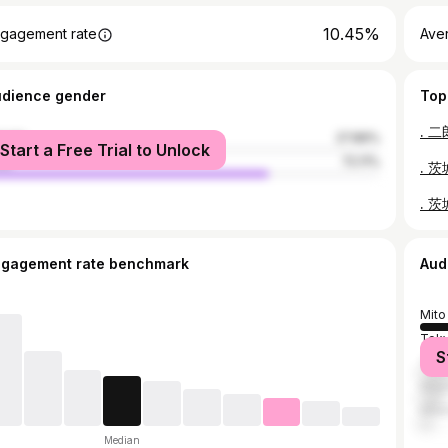
10.45%
gagement rate
Ave
udience gender
Top
male
27.89%
Start a Free Trial to Unlock
le
72.11%
ngagement rate benchmark
Aud
Mito
Tok
S
Tsu
Hita
Hita
Median