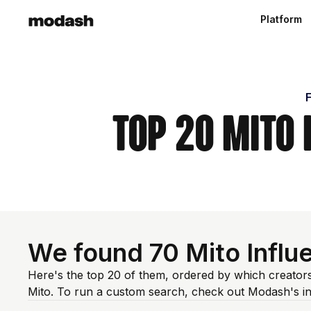
Platform
F
Top 20 Mito 
We found 70 Mito Influ
Here's the top 20 of them, ordered by which creators
Mito. To run a custom search, check out Modash's in