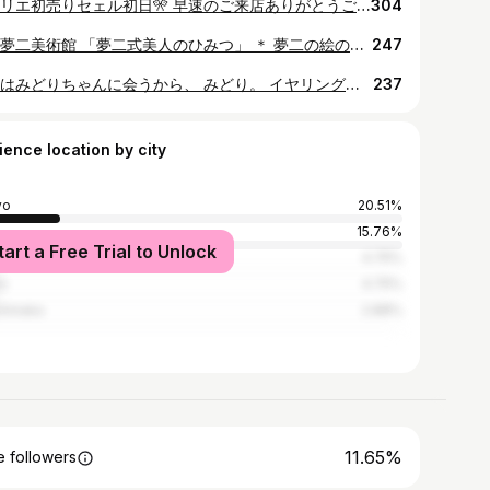
アトリエ初売りセェル初日🎌 早速のご来店ありがとうございました。 明日も明後日も、オープンしております。 どうぞお気軽に宝探し気分でお越しくださいませ✨ ＊ 今年のきものはじめは、麻の葉の着物に男物の黒の紋付羽織を。 この羽織はアトリエの大家さんの持ち物を譲り受けたものです。 今年も大切に着させていただきますと敬意を込めて。 ＊ 本年も麻のハ堂を何卒ご贔屓に💘 今年もよろしくお願いします。 ＊ #麻のハ堂アトリエ雑記 #アトリエオープン #初売りセェル #古着着物屋麻のハ堂 #今日の着物 #着物コーディネート #アンティーク着物 #kimonofashion #kimonostyle #antiquekimono #japanesestyle
304
竹久夢二美術館 「夢二式美人のひみつ」 ＊ 夢二の絵の中にいる女性には、やはり心を惹かれるものがあります。 まなざしや仕草。どの人もどこかもの寂しさを含んでいるのはなぜだろう。 ＊ 夢二に恋された女性、夢二に恋した女性、そんなそれぞれの気持ちなど想像しても及びませんが、少しだけなり切ってみる頭の中の遊びをしました。 ＊ 夢二の絵から、たくさんのヒントをいただいて生きているな、と改めて思った日。 ＊ #竹久夢二 #竹久夢二美術館 #弥生美術館 #夢二式美人のひみつ #叙情画 #着物でお出かけ #着物好きさんと繋がりたい #着物自画撮り部 #kimonofashion #kimonostyle #kimono
247
今日はみどりちゃんに会うから、 みどり。 イヤリングは @_conoco_ さんのカエルです。今日は紫陽花を見にいきました。水戸の保和苑、紫陽花が盛りを迎えておりますよ。 ＊ 麻のハ堂西巣鴨支店では夢みたいな2日間を過ごしました。皆様ありがとうございました。 そしてお次はつくばです。 明後日から2日間、こちらもよろしくお願いします。 ＊ 💠浴衣と小物で夏遊び💠 6/24(金)11時-17時 6/25(土)10時-16時 at.つくばここちテリア 茨城県つくば市羽成23 ＊ #今日の着物 #着物コーディネート #アンティーク着物 #保和苑 #水戸 #浴衣と小物で夏遊び #行商キモノ屋麻のハ堂 #つくば #茨城 #ゆかた #浴衣 #yukata #夏着物 #kimono #japanesefashion #japaneseyukata #japanese kimono
237
ience location by city
yo
20.51%
15.76%
tart a Free Trial to Unlock
ka
4.75%
o
4.75%
chinaka
2.88%
11.65%
 followers