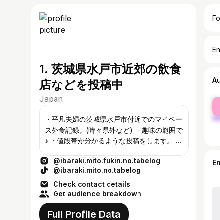
Fo
En
1. 茨城県水戸市近郊の飲食
A
店などを投稿中
Japan
fe
ma
・平凡夫婦の茨城県水戸市付近でのマイペー
ス外食記録。(時々県外など) ・趣味の範囲で
♪ ・値段帯が分かるような投稿をします。 ・
投稿している店がコスパ良かったり美味しい
@ibaraki.mito.fukin.no.tabelog
店とは限りません。 •最新の情報を調べてか
E
@ibaraki.mito.no.tabelog
ら来店される事をオススメします。(閉店、
営業時間変更など) 気軽にフォローして下さ
Check contact details
Get audience breakdown
い♪
Full Profile Data