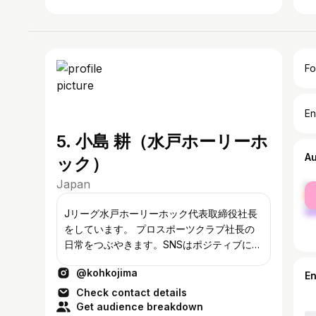
Fo
En
5. 小島 耕（水戸ホーリーホ
A
ック）
Japan
fe
ma
Jリーグ水戸ホーリーホック代表取締役社長
をしています。 プロスポーツクラブ社長の
日常をつぶやきます。SNSはポジティブに使
えると良いなと。Webマガジン「Jリーグク
@kohkojima
ラブ社長のリアル経営日記」も宜しくお願い
E
いたします！ #Jリーグ #スポーツビジネス
Check contact details
#水戸ホーリーホック #茨城 #水戸
Get audience breakdown