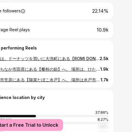
22.14%
 followers
10.9k
rage Reel plays
 performing Reels
本日は、ドーナッツを買いに大洗町にある【ROMI DONUT STORE 】へ。 平日、開店時間の10時30分に伺いました。 駐車場は店前店横にあります。 店内はこじんまりとしています。 ドーナッツは約１０種類ほど。 値段は140～160円。 二つ買って、近くの海辺の駐車場に車をとめて食べました。 ごちそうさまでした。 場所 大洗町和銅18番地7 営業 木曜日定休 10時30分～ 予算 1個140円～ #水戸市#水戸ランチ#水戸グルメ#水戸市グルメ#水戸市ランチ#茨城県ランチ#茨城県グルメ #茨城ランチ #茨城グルメ#茨城県 #グルメ#茨城県食べ歩き #茨城スイーツ#茨城ケーキ #水戸スイーツ#水戸ケーキ #水戸#茨城#チュロス#ロミードーナッツストアー #テイクアウト水戸#ロミードーナッツ#ロミードーナッツストア#romidonutstore#大洗町#大洗駅#大洗グルメ#大洗スイーツ
2.5k
ひたちなか市田彦にある【餐粉の励】へ。 場所は、ひたちなか市田彦のヨークベニマルの近くにある住宅街内にあります。 近くにはスターバックスなどもあります。 店の外観は、一般民家そのもの。 駐車場は店前にあります。 店内入りすぐに券売機があり、券を購入後、座敷席で待ちます。 水などはセルフ。 頼んだのは、写真手前のランチ定食750円。 写真奥アナゴセット980円。 食べきれず、かき揚げなど持ち帰りました。 持ち帰るための入れ物は自由にとれるようになっています。 地図を見ると近くには丸亀もあるようですが、こちらのお店にも是非行ってみてください。 ごちそうさまでした。 場所 ひたちなか市田彦1116番地30 営業 11時30分～ 木曜日金曜日定休 予算 1000円以内 #茨城県#水戸市#水戸市ランチ #茨城県ランチ#茨城ランチ #茨城県グルメ#茨城県グルメ #茨城グルメ#食べ歩き#水戸ランチ#水戸グルメ#うどん#讃岐うどん#天ぷら#かき揚げ#餐粉の励#mitteいばグル#さんこんのれい#水戸#茨城#ひたちなか市#ひたちなか市田彦#ひたちなかグルメ#ひたちなかランチ#ひたちなか市ランチ#ひたちなか市グルメ
1.9k
水戸市笠原にある【陽菜たぼこ水戸】へ。 場所は水戸市笠原、和牛食堂とかの近く。 駐車場は、店前3台くらい、道路挟んだ反対側にも駐車場多数。 店内は狭め。カウンター席もあり。 平日午後１時過ぎに行きましたが、お客さんが途絶えずに入ってました。 テーブル席でメニュー確認。海鮮丼1300円、マグロ漬け丼1000円を注文。写真のセットに最後にコーヒーがつきます。 サービスでイワシのフライなどもいただきました。 夜には居酒屋として利用する人が多いのか、お酒のメニュー表もありました。 帰宅してキッズ二人を迎えに行き、住宅街を キッズたちと雨がどしゃ降りのなか、５キロ走りました。 ごちそうさまでした。 場所 水戸市笠原1397番地3 営業 11時～ 月曜日定休 予算 1500円以内 #茨城県#水戸市#水戸市ランチ #茨城県ランチ#茨城ランチ #茨城県グルメ#茨城県グルメ #茨城グルメ#食べ歩き#水戸ランチ#水戸グルメ#安い#コストパフォーマンス#mitteいばグル#水戸定食#水戸駅#陽菜たぼこ#激安グルメ#茨城ランチ#茨城県県庁 #水戸市笠原#水戸#茨城#和食ダイニング陽菜たぼこ
1.7k
ience location by city
37.86%
chinaka
8.27%
tart a Free Trial to Unlock
yo
7.66%