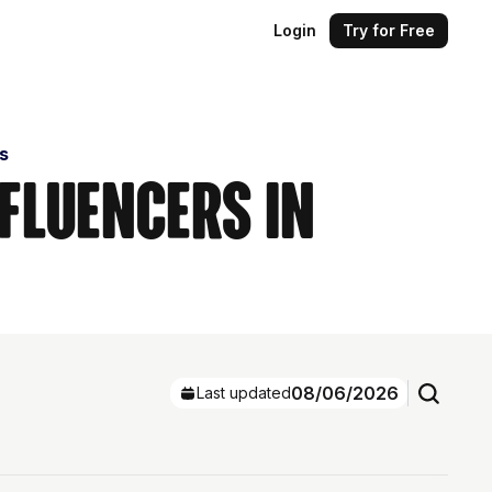
Login
Try for Free
s
nfluencers in
08/06/2026
Last updated