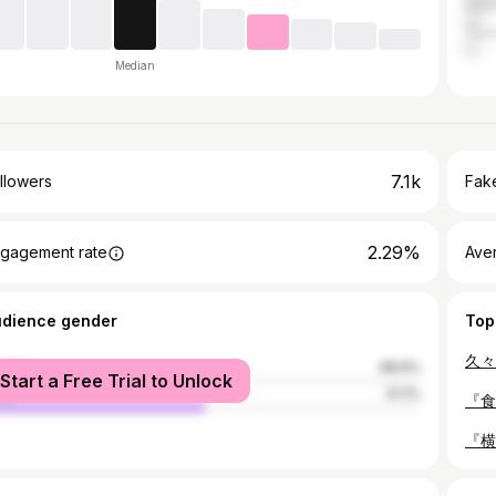
Hita
Tsu
Median
7.1k
llowers
Fake
2.29%
gagement rate
Ave
udience gender
Top
male
48.9%
Start a Free Trial to Unlock
le
51.1%