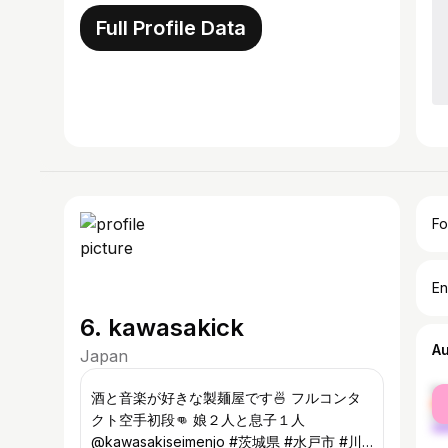
Full Profile Data
Fo
En
6. kawasakick
A
Japan
fe
酒と音楽が好きな製麺屋です🍜 フルコンタ
ma
クト空手初段👊 娘２人と息子１人
@kawasakiseimenjo #茨城県 #水戸市 #川