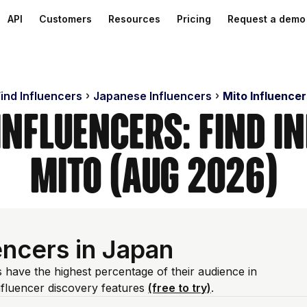
API
Customers
Resources
Pricing
Request a demo
ind Influencers
Japanese Influencers
Mito Influencer
Influencers: Find I
Mito (Aug 2026)
encers in Japan
 have the highest percentage of their audience in
fluencer discovery features
(free to try)
.