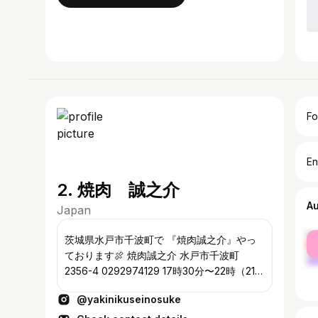
Fo
En
2. 焼肉 誠之介
A
Japan
fe
茨城県水戸市千波町で 『焼肉誠之介』やっ
ma
ております🍖 焼肉誠之介 水戸市千波町
2356-4 0292974129 17時30分〜22時（21時
30分LO） 水曜日定休日
@yakinikuseinosuke