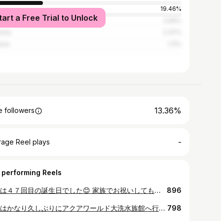
19.46%
tart a Free Trial to Unlock
ohama
2.69%
hima
2.37%
ama
1.11%
13.36%
 followers
-
rage Reel plays
 performing Reels
今日は４７回目の誕生日でした😊 家族でお祝いしてもらってます🎂 もぐもぐさんのケーキ美味しかった！ コメント、メッセージいただいた皆様ありがとうございました🙇 #誕生日 #こどもの日 #オレンジタルトの店mogumogu
896
今日はかなり久しぶりにアクアワールド大洗水族館へ行ってきました。 今日は他県ナンバーの車がけっこう多かったですが、コロナ対策されていて、お客さん達もほぼ100％マスクしてたので安心でした。 しばらく行ってない間に新しい展示があって楽しかった😊 イルカとカワウソ可愛かったです👍 #アクアワールド大洗水族館 #大洗水族館 #イルカショー #カワウソ #茨城県
798