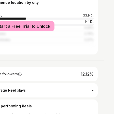
ience location by city
yo
33.14%
14.11%
tart a Free Trial to Unlock
ka
4.26%
uoka
2.75%
chinaka
2.27%
12.12%
 followers
-
rage Reel plays
 performing Reels