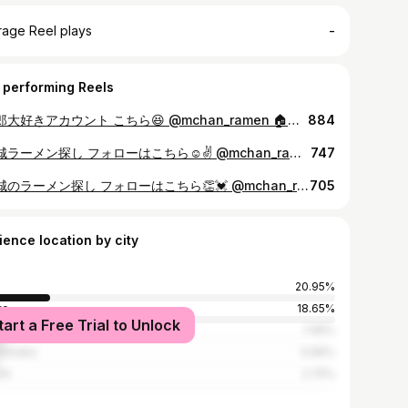
-
rage Reel plays
 performing Reels
. 二郎大好きアカウント こちら😆 @mchan_ramen 🏠ラーメン二郎ひたちなか店 🍜小ラーメン 生卵 💰750円 50円 🚉JR常磐線勝田駅より1833m 🅿️あり ❌日曜日 🤳Twitter要確認 💺主にカウンター、テーブル一応あり 🎫食券制 高額紙幣可 あけましておめでとうございます🐰🎍 麺初めは二郎が食べたいっっっ！！ 遅くなりましたがやっと訪問できました☺️ 平日13時前訪問で直中待ち 着席前コールは 🗣麺1/3、アブラ抜き 着席後コール 🗣ヤサイスクナメニンニクスクナメアブラ スープがしょっぱうまー😳😳😳😳 うわーこれが食べたかったのよ☺️☺️☺️ アブラ抜きにしたからか 醤油のキリッと感がガツンときてまじ最高✌️ 背脂はほんと好みの味付けで ヤサイがこれだけでなくなるううう 麺は前より柔らかめになったかな？？？ 1/3でかなりちょうど良い量で食べれた🐷 豚は2枚入っててぷるぷるうまいー 私の大好きな生卵付けて食べました🙆‍♀️ 無心で食べて完食！！！ 麺量少なくしてから急ぐことなく味わって 食べれるようになったから良かった🤭🤭🤭🤍 さいこーまたすぐいくー！ りぴあり 二郎系らーめんれぽはこちら 👉#mの二郎系れぽ 👉#mの二郎系れぽ茨城 エリア別はこちら 👉#mの茨城らーめんれぽ 👉#mのひたちなからーめんれぽ #ひたちなか二郎 #ラーメン二郎ひたちなか店 #なかじ #二郎 #ラーメン女子 #二郎女子と繋がりたい #二郎女子 #ニンニクスクナメアブラ #二郎ラーメン #jirojoshi #ラーメン二郎 #二郎系ラーメン #二郎インスパイア #ひたちなかグルメ #ひたちなかランチ #ひたちなかラーメン #ひたちなか市 #ひたちなかカフェ #茨城ラーメン #茨城グルメ #茨城ランチ #茨城らーめん好きと繋がりたい #茨城ラーメン部 #麺活 #茨城ラーメン女子 #めんすたぐらむ 1624
884
. 茨城ラーメン探し フォローはこちら☺️✌️ @mchan_ramen 🏠中華そば 先﨑 🍜濃厚牡蠣そば(多分) 味玉 💰930円(多分) 100円 🚉水戸駅より2973m 🕒10:00〜14:00 17:30〜20:30(夜営業は日による) 🅿️あり 事前にTwitterで確認おすすめ！ ❌木曜 金曜 たまに火曜？ 🪑テーブル、カウンター 🎫食券 🤳Twitter要確認 いつも行列の人気店こちら！ 運良くオープン頃の到着して一順目で入れた☺️✨ メニューがわからないので いつも食券前でフリーズ… 煮干しか、牡蠣系にしようとは決めてたけど 悩みに悩み… 濃厚牡蠣そば！に！(多分) 着丼から牡蠣のかおりがやっば〜🫢🫢🫢 スープうっま。えやば。 ずっとスープ飲めると思った。 麺も細麺でスープとの絡みが良き。 レアチャも美味しすぎるんよ🥺🥺🥺 バジルをレアチャと一緒に食べてうま〜！！ 味玉もとろっとろで久々に 大好きな固さ具合に出会った！！🤩 完飲しそうだったけど、我慢。笑 もちろんりぴあり 🥚👉☀️ エリア別はこちら 👉#mの茨城らーめんれぽ 👉#mの水戸らーめんれぽ #中華そば先﨑 #中華そば先崎 #先﨑 #先崎 #ibarakiselect #ibaraki #水戸ラーメン #水戸グルメ #水戸ランチ #茨城ランチ #茨城ラーメン #茨城グルメ #茨城ラーメン女子 #茨城らーめん好きと繋がりたい #茨城らーめん部 #麺活 #めんすたぐらむ #ラーメンインスタグラマー
747
. 茨城のラーメン探し フォローはこちら👏💓 @mchan_ramen 🏠 担々麺 QUATRE ÉPICE 🍜汁なし坦々麺 💰950円 🚉JR常磐線赤塚駅より1766m 🅿️あり2台のみ 🪑カウンターのみ 🎫食後現金払い 水戸の噂の坦々麺屋さん☺️🔥 駐車場少なめと聞いていたので開店時間に到着🚗 店内おっしゃれ〜で 坦々麺屋さんというよりはおしゃれカフェ🥹✨ メニューは決めていた汁なし担々麺を☺️ 目の前で調理しているのでじーっとみてしまう👀 出来上がりはこのっ なんとおっっっしゃれな坦々麺きた🥹💓 パスタ風おしゃれ坦々麺？(語彙力) ちょい辛であと引く〜🥰 フライドオニオンの食感も最高✌️ 周りについてるスパイスやチリソース？を絡めながら味変！ 温玉もいただけるので半分過ぎた頃に投入してまろやかに☺️☺️☺️ 追い飯系メニューも豊富だったから 絶対この余ったソースに絡めたら美味しそう…🤍 重くもなくぺろりと食べられて大満足😍 ここでしか食べられない坦々麺だ🥹✨ 今度はチーズのやつ食べたい🧀 りぴあり 坦々麺れぽはこちら 👉#mの坦々麺れぽ 👉#mの坦々麺れぽ茨城 ませそばれぽはこちら 👉#mのまぜそばれぽ 👉#mのまぜそばれぽ茨城 エリア別はこちら 👉#mの茨城らーめんれぽ 👉#mの水戸らーめんれぽ #担々麺QUATREÉPICE #QUATREÉPICE #Quatreepice #坦々麺quatreepice #キャトルエピス #坦々麺 #坦々麺好きな人と繋がりたい #坦々麺専門店 #東京ラーメンマニア #東京ラーメン #拉麵 #拉麵膠 #拉麵控 #라면 #水戸 #水戸ラーメン #水戸カフェ #水戸ランチ #水戸グルメ #茨城 #茨城ラーメン #茨城グルメ #茨城ランチ #茨城カフェ 1668
705
ience location by city
20.95%
yo
18.65%
tart a Free Trial to Unlock
kuba
7.95%
chinaka
5.66%
chi
2.75%