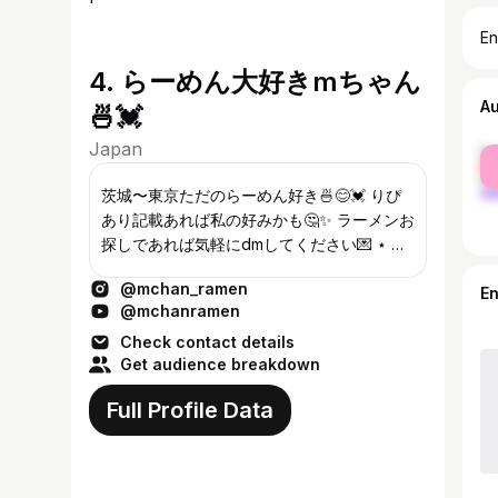
En
4. らーめん大好きmちゃん
A
🍜💓
Japan
fe
ma
茨城〜東京ただのらーめん好き🍜😊💓 りぴ
あり記載あれば私の好みかも🤔✨ ラーメンお
探しであれば気軽にdmしてください💌 ⋆ 特
に煮干しと二郎系が好き🤍 基本ネギ玉ねぎ
@mchan_ramen
抜きなんです🙅‍♀️ ⋆
E
@mchanramen
Check contact details
Get audience breakdown
Full Profile Data