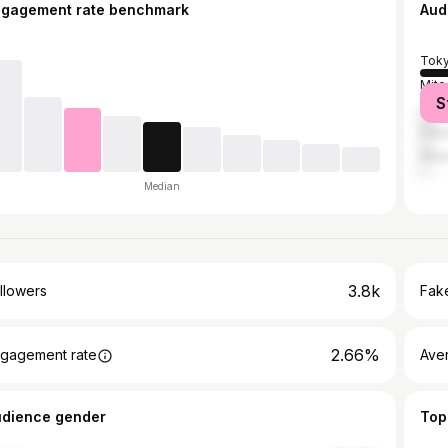
ngagement rate benchmark
Aud
Tok
Mito
S
Ōsa
Fuk
Hita
Median
3.8k
llowers
Fake
2.66%
gagement rate
Ave
udience gender
Top