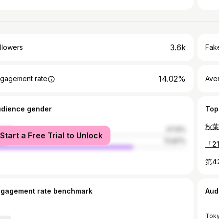
3.6k
llowers
Fake
14.02%
gagement rate
Ave
udience gender
Top
male
27.13%
Start a Free Trial to Unlock
le
72.87%
ngagement rate benchmark
Aud
Tok