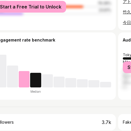
male
76.39%
Start a Free Trial to Unlock
le
23.61%
ngagement rate benchmark
Aud
Tok
Mito
S
Ōsa
Kyot
Hita
Median
3.7k
llowers
Fake