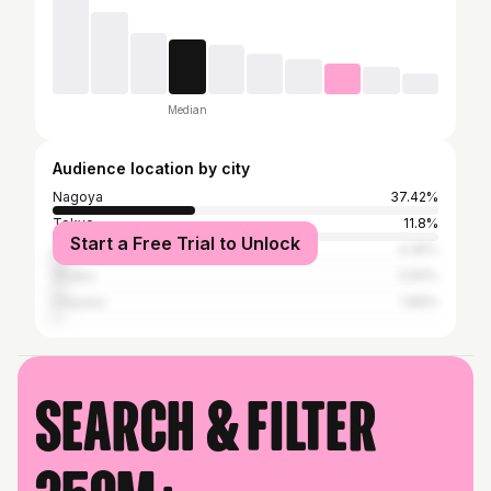
Median
Audience location by city
Nagoya
37.42%
Tokyo
11.8%
Start a Free Trial to Unlock
Los Angeles
4.35%
Ōsaka
2.64%
Urayasu
1.86%
Search & filter