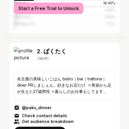
Shinjuku
16.45%
Start a Free Trial to Unlock
Kita-ku
4.56%
Yokohama
2.59%
Nakagyō-ku
2.17%
2. ぱくたく
Japan
名古屋の美味しいごはん bistro｜bar｜trattoria｜
diner PRしましぇん。好きなお店だけ ⁡ ⚪︎胃袋から足
が生えた27歳男性 ⚪︎暮らしのお仕事もしてます
@tokyo_naiken3 @aichi_design7
@paku_dinner
Check contact details
Get audience breakdown