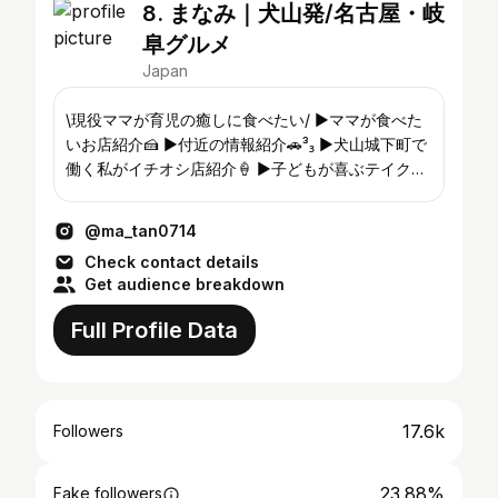
8. まなみ｜犬山発/名古屋・岐
阜グルメ
Japan
\現役ママが育児の癒しに食べたい/ ▶ママが食べた
いお店紹介🍰⁡ ⁡▶付近の情報紹介🚗³₃ ▶犬山城下町で
働く私がイチオシ店紹介🍦⁡ ⁡▶子どもが喜ぶテイクア
ウトのお店紹介🧒⁡ ⁡▶美味しいグルメで心と身体を甘
やかそう😍💕 ⁡ ⁡ 掲載・PRのご相談はDMまでお願い
@ma_tan0714
します☺️
Check contact details
Get audience breakdown
Full Profile Data
17.6k
Followers
23.88%
Fake followers