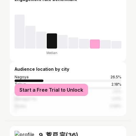
Median
Audience location by city
Nagoya
26.5%
Tokyo
2.18%
Start a Free Trial to Unlock
Urayasu
1.12%
Nakagyō-ku
1.01%
Osaka
0.96%
9. 荒戸 完(36)