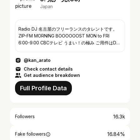
Japan
Radio DJ 名古屋のフリーランスのタレントです。
ZIP-FM MORNING BOOOOOOST MON to FRI
6:00-9:00 CBCテレビ うまい！の極み ご用件はDM
まで📩
@kan_arato
Check contact details
Get audience breakdown
Full Profile Data
16.3k
Followers
16.84%
Fake followers