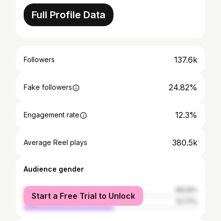
Full Profile Data
137.6k
Followers
24.82%
Fake followers
12.3%
Engagement rate
380.5k
Average Reel plays
Audience gender
female
48.24%
Start a Free Trial to Unlock
male
51.77%