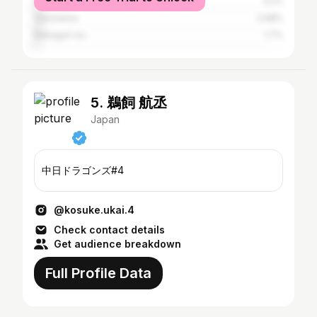
Osaka
3.2%
Yokohama
2.68%
Nakagyō-ku
1.7%
5. 鵜飼 航丞
Japan
中日ドラゴンズ#4
@kosuke.ukai.4
Check contact details
Get audience breakdown
Full Profile Data