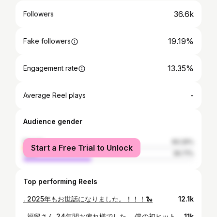
36.6k
Followers
19.19%
Fake followers
13.35%
Engagement rate
-
Average Reel plays
Audience gender
female
60.29%
Start a Free Trial to Unlock
male
39.71%
Top performing Reels
. 2025年もお世話になりました。！！！🐍
12.1k
. 福留さん 24年間お疲れ様でした。 僕の初ヒットのボールを福留さんから手渡しで頂いたことや、現役最後のシートノックで同じポジションでやらせてもらえて全てが宝物です！ 本当にありがとうございました！
11k