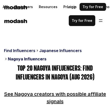
API
Customers
Resources
Pricing
Login
Request a demo
Try for Free
Try for Free
Find Influencers
Japanese Influencers
Nagoya Influencers
Top 20 Nagoya Influencers: Find
Influencers in Nagoya (Aug 2026)
See Nagoya creators with possible affiliate
signals