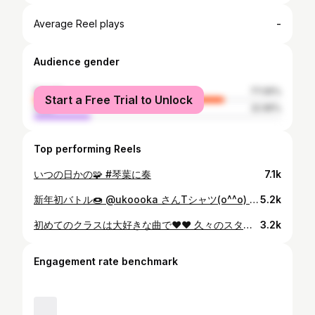
-
Average Reel plays
Audience gender
female
77.05%
Start a Free Trial to Unlock
male
22.95%
Top performing Reels
いつの日かの🧩 #琴葉に奏
7.1k
新年初バトル🍩 @ukoooka さんTシャツ(o^^o) @arch_bio_758 🙏 #naturalflow#dance#freestyle
5.2k
初めてのクラスは大好きな曲で❤︎❤︎ 久々のスタジオだった！所々ちょっとあやしいですが笑笑 クラスでは色んなことをやります！ 是非いろんな方に受けてほしいです🤗おはなししましょっ！ 質問などありましたらコメントでもdmでも気軽にどうぞー！！！ きてくれた方ありがとうございました🙏！！ ダンスで人と繋がれることとっても幸せです 今月の、シュープのクラスは琴葉は来週のみで、その次の2週は @kanadee5.31 が代講してくれます✨ ぜひぜひお待ちしてます💙 ❤︎❤︎wed 20:30〜22:00❤︎❤︎ @the_mura_masa #muramasa #whatifigo @supremes_dance_school
3.2k
Engagement rate benchmark