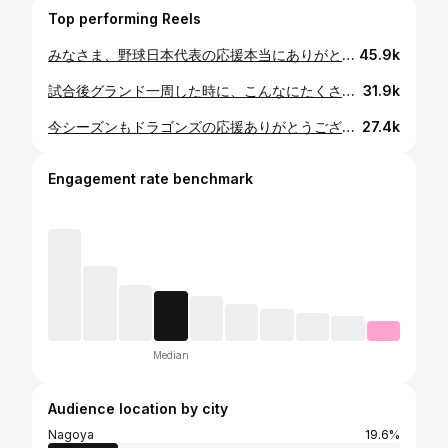
Top performing Reels
みなさま、野球日本代表の応援本当にありがとうございました。 僕自身は1試合のみの登板となりましたが、その1試合だけでも野球人としてめちゃくちゃいい経験をさせてもらいました。 東京オリンピックの開催、そして金メダルを獲得できたことについて関わってくださった全ての方々に本当に心から感謝しています、ありがとうございました。 シーズン後半戦も頑張ります！ありがとうございました！ #東京オリンピック #侍ジャパン #金メダル #田中将大 #坂本勇人 #柳田悠岐 #大野雄大 #栗林良吏 #井端弘和コーチ
45.9k
試合後グランド一周した時に、こんなにたくさんの人が待っててくれたんやなぁと感動しました。 ありがとうございました😊
31.9k
今シーズンもドラゴンズの応援ありがとうございました☺️
27.4k
Engagement rate benchmark
Median
Audience location by city
Nagoya
19.6%