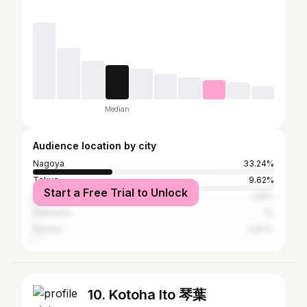
Median
Audience location by city
Nagoya
33.24%
Tokyo
9.62%
Start a Free Trial to Unlock
Kita-ku
1.96%
Yokkaichi
1%
Suzuka
0.87%
10. Kotoha Ito 琴葉