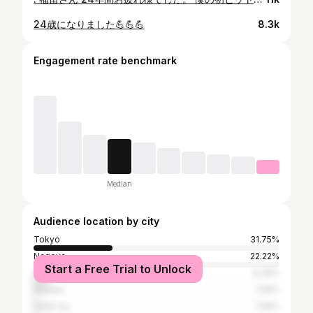
24歳になりました💪💪💪
8.3k
Engagement rate benchmark
Median
Audience location by city
Tokyo
31.75%
Nagoya
22.22%
Start a Free Trial to Unlock
Osaka
6.35%
Suzuka
1.59%
Chūō-ku
1.59%