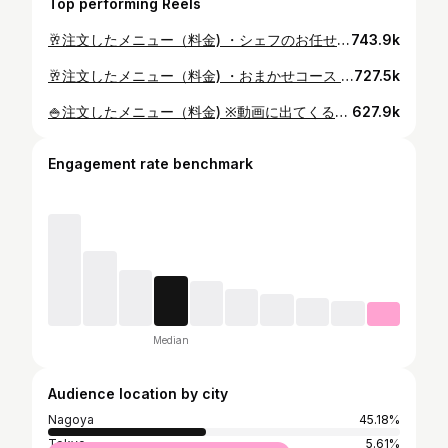
Top performing Reels
🥂注文したメニュー（料金) ・シェフのお任せコース 飲み放題（6000円） 美味しそうと思ったら コメントに「🤤」 ＿＿＿＿＿＿＿＿＿ 名古屋駅12階にある 超人気店The kitchen Salvatoreさん の系列店にやってきました🙋🏻‍♂️ 気になってきたお店で PRの依頼が来て 胃袋から足生やして金山に着陸。 世界No.1の賞をとったpizzaを 美味しいお酒と オシャレなテラス席で食べれます🍷 デートや女子会 合コンとかでも使えそうな 雰囲気やで。 少しガヤガヤしているので 記念日とかには 向いてないかもです。 ここから暖かくなる季節に ほんまにぴったり！ ※サルヴァトーレクオモの 公式アカウントで 春のフォトコンテストを開催していたり 定期的にお得なキャンペーンや クーポンなどが発信されます👦🏻 ＿＿＿＿＿＿＿＿＿ 🏠お店の名前 SALVATORE CUOMO & BAR 金山 📲お店アカウント @salvatorecuomo_official 🔖他のグルメもチェック @pakutaku_nagomeshi —————— 📍住所：愛知県名古屋市中区金山1-17-1 アスナル金山 2F ※投稿の位置情報をクリック！ 🚃最寄駅：金山駅 💰価格帯：4,000~5,000円 🕰営業時間： Lunch time 平日11：00～14：30 （LO14：00） 休日11：00～15：00 （LO14：30） Dinner time 17：00～23：00 （LO22：30） 日曜営業 😴定休日：なし 🚘駐車場：有 ※店舗情報は食べログを参照 《お店の内観などは リールをチェック》 いいねや保存をして下さると ぱくたくがほんのりニヤけます。 —————— #名古屋グルメ #名古屋ワイン #名古屋イタリアン #名古屋デート #salvatorecuomo #サルヴァトーレクオモ#サルヴァトーレで春気分#金山ディナー#名古屋ディナー#金山
743.9k
🥂注文したメニュー（料金) ・おまかせコース 飲み放題付き （11000円）／1人 美味しそうと思ったら コメントに「🤤」 ＿＿＿＿＿＿ 夜景を見ながら 屋上でBBQができるコース。 もうさ、リール見て。 ご覧のとおり雰囲気がたまらへん。 しかも、1組限定の貸切空間で ふかふかのソファーに座りながら BBQが楽しめるんです🥩 そして食材は全国から激選したものを オーナーさんが仕入れていて 凄いこだわりっぷり。 ご飯の量も多くて どれも新鮮で美味しくて 飲み放題付き（90分）で 1万円は、まじでコスパ良いです。 しかも、焼きなどは すべて店員さんが焼いてくれる.. おもてなし凄すぎやんか。 土日より 平日のほうが夜景はキレイです！ ※動画は土曜日 平日の夜は、 名古屋駅で残業している人達が 多いので、光が増えてキレイになります。 日本企業の闇のおかげで キレイな夜景がみれるってことやで。 そう思うと複雑すぎる。 8~10人くらいまでいけるので この夏に屋上でBBQしたい人は ほんまにオススメ！ ※1日1組しか予約できない関係で 4名様からのみ予約可能です。 ＿＿＿＿＿＿ 🏠お店の名前 四間道Barけしき 📲お店アカウント @shikemichibarkeshiki 🔖他のグルメもチェック @pakutaku_nagomeshi —————— 📍住所：愛知県名古屋市西区那古野1-36-58-1 四間道ビル 2F ※投稿の位置情報をクリック！ 🚃最寄駅：国際センター、名古屋駅 💰価格帯：5000~6000円/1人 🕰営業時間： 昼の部 11:30-14:00 夜の部 18:00-24:00 日曜営業 😴定休日：月曜日 🚘駐車場：なし ※店舗情報は食べログを参照 《お店の内観などは リールをチェック》 いいねや保存をして下さると ぱくたくがほんのりニヤけます。 #名古屋グルメ #名古屋ディナー #名古屋デート #名古屋ビアガーデン #名古屋飲み
727.5k
🍚注文したメニュー（料金) ※動画に出てくる順 ・エッグベネディクト（980円） →動画はアボカド,ブラッタチーズをトッピング ・アボカドブルスケッタ（880円） ・𝖢𝗈𝖿𝖿𝖾𝖾（550円） ・guava（600円） 美味しそうと思ったら コメントに「🤤」 広いテラス席はペット可です！ ※リードを固定する金具もあり 🏠お店の名前 Shibuya 📲お店アカウント @shibuya_nagoya 🔖他のグルメもチェック @pakutaku_nagomeshi —————— 📍住所：愛知県名古屋市中区栄1-24-26 パークサイドオザワ 1F ※投稿の位置情報をクリック！ 🚃最寄駅：大須観音,伏見 💰価格帯：1000~2000円 🕰営業時間： 7:00～17:00 (LO.16:30) morning 7:00～11:00 brunch 11:00～17:00 dinnerは4月以降にスタート。 日曜営業 😴定休日：月曜、火曜 🚘駐車場：無し ※店舗情報は食べログを参照 《お店の内観などは リールをチェック》 いいねや保存をして下さると ぱくたくがほんのりニヤけます。 —————— #名古屋グルメ #名古屋カフェ #名古屋デート #伏見カフェ #名古屋旅行 #名古屋観光 #伏見グルメ #名駅カフェ #名駅居酒屋 #愛知グルメ #愛知旅行 #大須観音カフェ #shibuyaカフェ
627.9k
Engagement rate benchmark
Median
Audience location by city
Nagoya
45.18%
Tokyo
5.61%