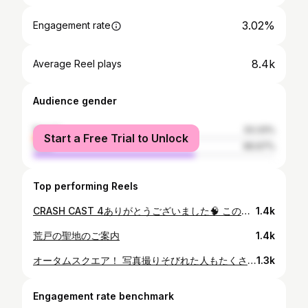
3.02%
Engagement rate
8.4k
Average Reel plays
Audience gender
female
33.33%
Start a Free Trial to Unlock
male
66.67%
Top performing Reels
CRASH CAST 4ありがとうございました🧠 この写真が狂おしいほど好き。 ナビゲーターが集まるとサイボーグ009みたいじゃない？ 今回も稽古から本番までずっっっと楽しかったなぁ。 みんなから感想届いて嬉しい☺️ もっときかせて！！！ クラキャのこと褒め倒して！！！！
1.4k
荒戸の聖地のご案内
1.4k
オータムスクエア！ 写真撮りそびれた人もたくさん😭 明日までやってるよ🍶
1.3k
Engagement rate benchmark