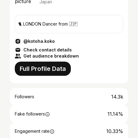
Japan
🐈 LONDON Dancer from 🇯🇵
@kotoha.koko
Check contact details
Get audience breakdown
Full Profile Data
14.3k
Followers
11.14%
Fake followers
10.33%
Engagement rate