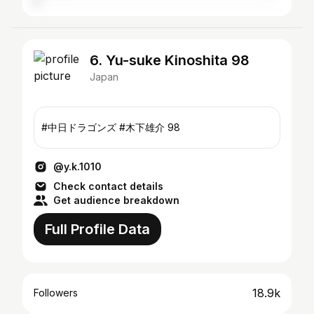
6. Yu-suke Kinoshita 98
Japan
#中日ドラゴンズ #木下雄介 98
@y.k.1010
Check contact details
Get audience breakdown
Full Profile Data
18.9k
Followers