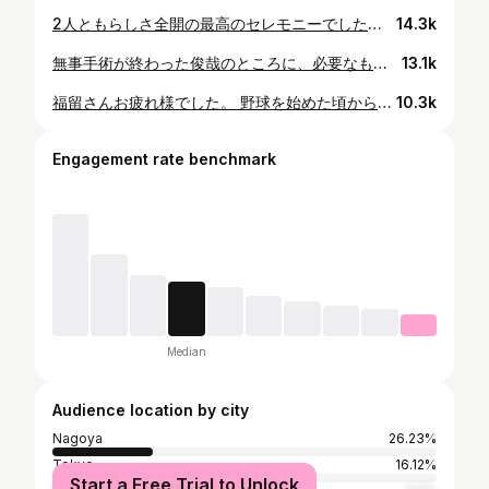
2人ともらしさ全開の最高のセレモニーでした！ これからもバカ話たくさんしましょう😁 #祖父江大輔 #岡田俊哉
14.3k
無事手術が終わった俊哉のところに、必要なもの持って行くのとチラッと顔見たかったので福谷と駆けつけてきました😁 面会ルールが厳しい中、特別に1人だけならと許可もらい、迷惑かけない程度に一瞬だけ元気な姿見てきました！ リハビリは前向きにやるしかないし、俊哉なら大丈夫だろ！ 頑張れよ！ みんな待ってる！😁 #岡田俊哉 俊哉がみんなにメッセージで投稿してくれって😭 みんな待っててあげてください🤣
13.1k
福留さんお疲れ様でした。 野球を始めた頃からドラゴンズファンになり、大好きな選手の一人で、親がサインをもらってきてくれた時は嬉しかったです。 対戦できたことも感動でしたし まさか一緒に野球が出来るなんて思ってもいなかったのでドラゴンズに戻って来られた時は感動でした。 本当にありがとうございました。 #中日ドラゴンズ #福留孝介
10.3k
Engagement rate benchmark
Median
Audience location by city
Nagoya
26.23%
Tokyo
16.12%
Start a Free Trial to Unlock