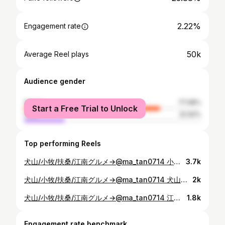
2.22%
Engagement rate
50k
Average Reel plays
Audience gender
female
77.08%
Start a Free Trial to Unlock
male
22.92%
Top performing Reels
犬山/小牧/扶桑/江南グルメ→@ma_tan0714 小牧市にある｢いちごの農園 雅ファーム｣に行ってきたよ😊💕 ━━━━━━━━━━━━━━ 🏠 小牧市大山南４５ ⏰ 12:00～ (なくなり次第終了） ━━━━━━━━━━━━━━━ 小牧市にある｢いちごの農園 雅ファーム」にいちごを買いに行ってきたよ😊 ┈┈┈┈┈┈┈┈┈┈ ･いちご1パック ￥850 (2026年2月の税別価格) ┈┈┈┈┈┈┈┈┈┈ 小牧市市民四季の森公園北入口のすぐ目の前にあるよ🚗³₃ 午前中に収穫をして 12時から直売スタート✨ 私が行った日は、 6種類のいちごを販売していて どれにしようか悩んでいたら 酸味と甘さのバランスも 教えて貰えて安心して選ぶ事が出来て良かったよ🥰 すぐ売り切れる日もあるみたいだよ✨ お休みは不定休で、 次の休みは3/5(木)だから気をつけてね🥰 気になる人はぜひ行ってみてね🍀 ━━━━━━━━━━━━━━━ 小牧・犬山・扶桑周辺の、 美味しいグルメを紹介しているよ✨ 他のお店もチェックしてみてね💕 コチラ→@ma_tan0714 ━━━━━━━━━━━━━━━
3.7k
犬山/小牧/扶桑/江南グルメ→@ma_tan0714 犬山城下町にある｢フレンチトーストサンド専門店グレンツェン｣に行ってきたよ😊💕 ━━━━━━━━━━━━━━ 🏠 犬山市西古券50-2 (スイーツガーデン内) ⏰ 12:00-無くなり次第終了 🗓 月曜 定休日 ❤️ @glanzen_inuyama ━━━━━━━━━━━━━━━ 犬山城下町にある｢フレンチトーストサンド専門店グレンツェン」にフレンチトーストサンドを買いに行ってきたよ😊 ┈┈┈┈┈┈┈┈┈┈ ･キャメルアーモンド ￥750 ･カラースプレー ￥750 (2026年3月の販売価格) ┈┈┈┈┈┈┈┈┈┈ 各務原にあるCafe Glanzenの2号店が犬山城下町のスイーツガーデン内に 3月17日にNEWオープン😍 種類も多く 季節限定もあるよ✨ たっぷりの生クリームか中に入ってた🥰 イートインスペースもあるから、 空いてたら座って食べる事も出来るみたい🎶 見た目も可愛いから これからの犬山城下町で話題になりそう😍 気になる人はぜひ行ってみてね🍀 ━━━━━━━━━━━━━━━ 小牧・犬山・扶桑周辺の、 美味しいグルメを紹介しているよ✨ 他のお店もチェックしてみてね💕 コチラ→@ma_tan0714 ━━━━━━━━━━━━━━━
2k
犬山/小牧/扶桑/江南グルメ→@ma_tan0714 江南市にある｢五王 布袋店｣に行ってきたよ😊💕 ━━━━━━━━━━━━━━ 🏠 江南市小郷町楽ノ山７５ ⏰ 10:30- なくなり次第終了 🗓️ 火曜 定休日 ❤️ @dango_hotei ━━━━━━━━━━━━━━━ 江南市にある｢五王 布袋店」に行ってきたよ😊 ┈┈┈┈┈┈┈┈┈┈ •みたらし団子 1本 ¥30 (2026年6月価格) ┈┈┈┈┈┈┈┈┈┈ 布袋にある 1本30円のみたらし団子が食べれるお店✨ のどかな景色が広がる立地と ニコニコ優しい雰囲気のお店の方が お団子の味を更に魅力的にしてくれる🥹 どの世代でも愛されるお団子🥰 気になる人はぜひ行ってみてね🍀 ━━━━━━━━━━━━━━━ 小牧・犬山・扶桑周辺の、 美味しいグルメを紹介しているよ✨ 他のお店もチェックしてみてね💕 コチラ→@ma_tan0714 ━━━━━━━━━━━━━━━
1.8k
Engagement rate benchmark