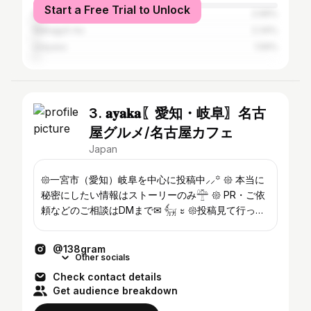
Start a Free Trial to Unlock
Kita-ku
2.99%
Nakagyō-ku
2.34%
Urayasu
1.59%
3. 𝐚𝐲𝐚𝐤𝐚〖愛知・岐阜〗名古
屋グルメ/名古屋カフェ
Japan
𑁍一宮市（愛知）岐阜を中心に投稿中⸝⸝꙳ 𑁍 本当に
秘密にしたい情報はストーリーのみ𓊯 𑁍 PR・ご依
頼などのご相談はDMまで✉︎ 𓃶 ะ 𑁍投稿見て行った
らぜひメンションしてね☽︎‪︎.*·̩͙‬ @138gram #138gram
⸜❤︎⸝
@138gram
Other socials
Check contact details
Get audience breakdown