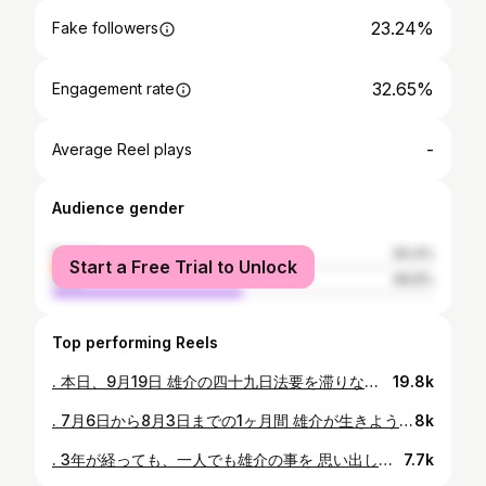
23.24%
Fake followers
32.65%
Engagement rate
-
Average Reel plays
Audience gender
female
50.4%
Start a Free Trial to Unlock
male
49.6%
Top performing Reels
. 本日、9月19日 雄介の四十九日法要を滞りなく 済ませることができたことを ご報告させて頂きます。 報道等で雄介のことに関して 家族の強い意向で公表しないとありましたが 本当は全てお伝えさせて頂こうと考えておりました。 ですが、 記者の方が自宅まで取材に来られるようになったり （入院中や亡くなった後に） 漏れるはずのない情報が外部に知れ渡っていたり “報道“というものに対して恐怖感が出てしまい 今は公表しないでおこうと、家族で話し合い決めました。 あともう一つ、 雄介が亡くなったことと しっかり向き合う時間が欲しかったからです。 雄介が一般人ではなく プロ野球選手ということは理解しております。 ですが、私たち家族にとっては 一人の人間、木下雄介です。 お義母さんの息子であり 兄弟たちの弟、兄であること そして私の夫であり 娘と息子にとって世界でたった一人のパパです。 悲しみが癒えるにはまだまだ時間はかかりますが 何があっても下を向かなかった雄介のように 少しずつ前を向き歩んでいくことが 雄介への恩返しだと私は思っております。 雄介の不屈の精神、 びっくりするような行動力、 雄介との面白い話は沢山あるので いつか機会があればお話できればいいなと思っております。 長くなりましたが、 ここまで雄介が信じた道を突き進むことができたのも 本当に多くの方の応援や支えがあったからです。 お力添えくださった全ての皆様へ、深く感謝申し上げます。 雄介の携帯はこれから先も使えるようにしてありますので 連絡先をご存知の方はいつでもご連絡下さい。 本当にありがとうございました。 木下 茜
19.8k
. 7月6日から8月3日までの1ヶ月間 雄介が生きよう生きようと 必死に頑張ってくれている中で 私は数え切れないくらい 沢山の大切なことを知りました。 その中でも今回、皆さんにお伝えしたいことがあります それは｢救命の大切さ｣です。 皆さんは救命の大切さについてどこまでご存じでしょうか。 私が昔、務めていたスポーツジムでは 業務に入る前にAEDの使い方の一連の流れを確認するものが義務化されていました。 ですが、救命率の詳しい数字や 聞いたことのない言葉など 私が知らないことは沢山ありました。 今回、実際に私は遺族という立場で経験し 感じたこと思ったことこれを読んで下さった方に なにか響けばいいなと思い綴らせて頂きます。 私、1人では知識不足なので 雄介がお世話になった藤田医科大学の簗瀬教授 雄介の同級生で救命士をされている長谷川くんに協力をして頂きました。 まず、国がガイドラインとして出している 現在の全国共通の処置というものがあります。 1.倒れた人に体を揺さぶる、声をかけるを3回ほど繰り返しても反応がなければ周りの人に協力を求め、すぐに救急車とAEDを手配する。 2.次に呼吸の確認です。 胸とお腹の上がり下がりがあるか10秒かけて確認します。なければ心臓マッサージを開始します。 ここでも書かれているように ためらうことなく、すぐに救急車を呼ぶこと。AEDを手配すること。 これがなにより1番大切です。 人間は心停止に陥ってから 30秒で脳細胞の破壊が始まります。 脳の神経細胞は再生できない細胞で酸素がないとその破壊は加速し 何もしないと救命率は1分で10%ずつ低下します。 その場に居合わせた人々が1秒でも早く心臓マッサージを開始し、直ちにAEDを用いることで救命率が大きく飛躍します。 AEDは貼る場所の説明も書いていますし 貼ってしまえば2分に1度、心臓の解析をしてくれます。 ショックが必要なのかどうなのか 全ては機械の指示に従うだけなので 救急隊の方が来られるまで対応できると思います。 AEDを貼り、機械がショックが必要と判断すればすぐにショックを実行できそれだけで救命率はグンと上がります。 AEDが近くにない場合は心臓マッサージです。 ですが、実際倒れている人を見つけて 冷静にこの行動を取るのは難しいと思います。 私も、正しい心臓マッサージのやり方は 正直自信がありませんでした。 だからこそ、これを読んだ方が1人でも多く 救命の大切さを感じ改めて知ってほしいと思います。 あともう1つ、死戦期呼吸という言葉はご存知でしょうか。 私は雄介が倒れるまで聞いたことすらありませんでした。 死戦期呼吸とは、 心停止に陥った時に呼吸中枢がまだ働いていると 呼吸をさせようと口を動かす指示を脳が出します。 書いて字の如く、死と戦っている時の呼吸状態、 つまり心臓が止まる前の呼吸だそうです。 この死戦期呼吸は 呼吸ありと誤った判断をされることもあるようです。 もちろん、通常の呼吸とは異なるので 体内に酸素は送られていません。 ですが、医療関係者ではない限り 死戦期呼吸がどれだなんてわからないと思います。 明らかに呼吸がいつもと違うと感じれば 呼びかけて10秒経っても返事がない場合 すぐに心臓マッサージを始めるそうです。 もし間違っていたら…とためらわずに心臓マッサージをしてもいいと簗瀬教授はおっしゃっていました。 なぜなら脳の細胞は1度死んでしまうと再生しないからです。 何度も言いますがまずは救急車を呼ぶこと、AEDの手配をすること。 これがなにより大切です。 倒れた時に近くに人が沢山いる状態は 奇跡的な状況とも言えるようです。 しかし、居合わせた人々が機能していないと 倒れた人の死に直接関わってくるようです。 見て見ぬふりした方が、、、なんて思われるかも知れませんし、怖くてためらわれるかも知れません。 ですが、倒れた人が自分の大切な人だと考えてみて下さい。 周りの人が1人でも多く 力になってくれる方がいいですよね。 いつそのような現場に居合わせるかはわかりません。 一生ないことかも知れません。 ですが、いつかそのような現場に居合わせたときに どんな小さなことでも必ず力になれるはずです。 これを読んで下さった方が1人でも多く 救命の大切さを知り学ぶきっかけになって下さると嬉しいです。 また、プロ野球のように ハードなトレーニングをされている競技は多いと思います。 様々な競技の場面で 今回の雄介のようなことが2度と起きないように トレーナーさんや裏方さんはもちろん 選手の皆さん自身が 何か変わるきっかけになってほしいなと思います。
8k
. 3年が経っても、一人でも雄介の事を 思い出してくださる方がいることに感謝します。 もうすぐ娘は8歳、息子は6歳に。 息子は去年から少年野球チームに所属し 本人の希望で背番号98をつけています。 （監督さんのご配慮のお陰です✨） 悲しいことに球団との話し合いは未だ解決していませんが 子供達が怪我や病気もせず元気で居てくれることが なにより幸せなことだと思って過ごしています。 DM等で優しいお言葉をくださった方々 本当にいつもありがとうございます😌🍀
7.7k