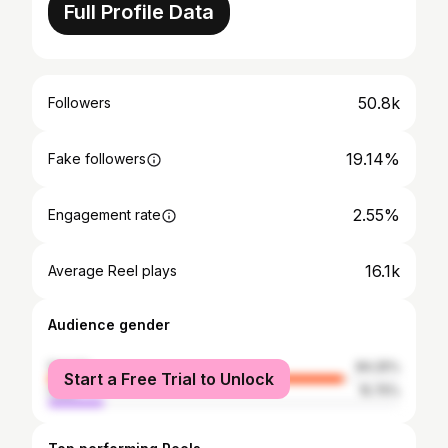
Full Profile Data
50.8k
Followers
19.14%
Fake followers
2.55%
Engagement rate
16.1k
Average Reel plays
Audience gender
female
84.25%
Start a Free Trial to Unlock
male
15.75%