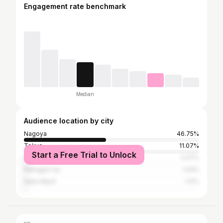
Engagement rate benchmark
Median
Audience location by city
Nagoya
46.75%
Tokyo
11.07%
Start a Free Trial to Unlock
Kita-ku
2.07%
Nakagyō-ku
1.24%
Naka Ward
1.11%