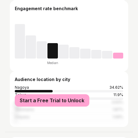
Engagement rate benchmark
Median
Audience location by city
Nagoya
34.62%
Tokyo
11.9%
Start a Free Trial to Unlock
Kita-ku
3.93%
Yokohama
1.87%
Urayasu
1.09%