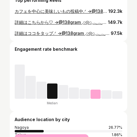
Top performing Reels
カフェを中心に美味しいもの投稿中.ᐟ →@138gram 𓈒𓏸𑁍𓏸𓈒𓂃𓂃𓂃𓂃𓂃𓂃𓂃𓂃𓂃𓂃𓈒𓏸𑁍𓏸𓈒 𓌉𓇋‎‎サラダランチ ¥1,350 ドリンク・パン付 6種類のパンが食べ放題のBakery Cafe 151@さん🥐※ランチ限定 パン屋さんのカフェだから美味しいに決まってる🥺🤍 塩パン、ハムチーズ、ガーリックフランスパンなど味が違うものが入ってるから飽きないのも嬉しかった🥰 サラダもお野菜もりもりで美味しかった♡ バターやオリーブオイルは追加料金でオーダーできるよ🧚🏻‍♀️ モーニングも気になるから行ってみたいな🫶🏻 一宮の駅から車で40分くらいで行けるよ♡ 堤防沿いからだと道も空いていてアクセスしやすくてオススメ🤍 ぜひ行ってみてね🥰 この日は @kaede___cafegram ちゃんと行ってきたよ〜🩷 いつもありがとう😍🫶🏻 また行こうね♡♡ 𓈒𓏸𑁍𓏸𓈒𓂃𓂃𓂃𓂃𓂃𓂃𓈒𓏸𑁍𓏸𓈒 Bakery Cafe 151@ @bakerycafe151 𖠿岐阜県海津市海津町馬目403-3 ☎︎ 0584-53-0999 ◷ morning 8:00〜10:30 lunch 11:00〜14:00 cafe time 14:00〜17:00 定休日┆（火）・第3・4月曜日 駐車場┆あり キャッシュレス┆現金のみ ※営業時間や定休日等は変更となる場合があります。 お店のHPなどでご確認をお願いいたします。 𓈒𓏸𑁍𓏸𓈒𓂃𓂃𓂃𓂃𓂃𓂃𓈒𓏸𑁍𓏸𓈒 #岐阜#一宮市#海津市#名古屋グルメ#一宮グルメ#岐阜グルメ#海津グルメ#羽島グルメ#名古屋ランチ#一宮ランチ#岐阜ランチ#海津ランチ#羽島ランチ#名古屋カフェ#一宮カフェ#岐阜カフェ#海津カフェ#羽島カフェ#名古屋モーニング#一宮モーニング#岐阜モーニング#海津モーニング#羽島グルメモーニング#bakery cafe151#japanesefood#japanesecafe#138gram
192.3k
詳細はこちらから🤍 →@138gram 𓈒𓏸𑁍𓏸𓈒𓂃𓂃𓂃𓂃𓂃𓂃𓂃𓂃𓂃𓂃𓈒𓏸𑁍𓏸𓈒 𓌉𓇋‎‎ハンバーグステーキ ¥1,850 ※数量限定 焼きたてパンが食べ放題のアンシエーヌさん♡ ホテル内に併設されてる飲食店さんです🧚🏻‍♀️ 焼きたてのパン数種類を定期的に席まで持ってきてくださいます🥺✨ 小ぶりのパンなので色んな種類を楽しめるのも嬉しい💓 全部のパン美味しいんだけど特にオススメはクロワッサン🥐 メインが美味しいのはもちろんパン以外に サラダ・ご飯もの・スープも食べ放題で この美味しさに対してコスパ良すぎ🍽️ ドリンクも飲み放題だよ🫶🏻🤍 平日でも結構混むので予約するか 当日のオープンの時間狙うのをオススメします🕊️ ぜひ行ってみてね🥰 𓈒𓏸𑁍𓏸𓈒𓂃𓂃𓂃𓂃𓂃𓂃𓈒𓏸𑁍𓏸𓈒 アンシエーヌ @classichotel_anciene138 𖠿愛知県一宮市栄3-3-10 アパホテル 尾張一宮駅前 1F ☎︎ 05055952246 ◷ lunch 11:00～15:00(L.O.14:00） dinner 17:00～21:00＜予約制＞ 定休日┆無休 駐車場┆あり※lunchのみ利用可 キャッシュレス┆クレジットカード ※営業時間や定休日等は変更となる場合があります。 お店のHPなどでご確認をお願いいたします。 𓈒𓏸𑁍𓏸𓈒𓂃𓂃𓂃𓂃𓂃𓂃𓈒𓏸𑁍𓏸𓈒 #愛知#一宮市#愛知グルメ#名古屋グルメ#一宮グルメ#岐阜グルメ#愛知ランチ#名古屋ランチ#一宮ランチ#岐阜ランチ#愛知カフェ#名古屋カフェ#一宮カフェ#岐阜カフェ#愛知モーニング#名古屋モーニング#一宮モーニング#岐阜モーニング#アンシエーヌ#パン#パン食べ放題#愛知観光#名古屋観光#japanesefood#japansecafe#138gram
149.7k
詳細はココをタップ.ᐟ →@138gram 𓈒𓏸𑁍𓏸𓈒𓂃𓂃𓂃𓂃𓂃𓂃𓂃𓂃𓂃𓂃𓈒𓏸𑁍𓏸𓈒 𓌉𓇋‎‎月替りランチ ¥2,600 去年岐阜から一宮市へ移転された絢ねさん🫶🏻🤍 オシャレな和モダンな空間で本格的な和食をいただけるお店💐 訪問時のランチの内容はこちら♡ ・生タコ炙り 法蓮草 エリンギ 人参ソース ・柚子 しんじょ椀 ・メヒカリ 紅はるか 揚物 ・サワラ塩焼き カブ 春菊ソース ・むかごごはん 味噌汁 ・イチヂク 蜂ヨーグルト ・紅茶 盛り付けからとっても素敵でテンションが上がりもちろんどれも絶品！ とくにメヒカリの天ぷらは小ぶりなのに旨みがすごく凝縮されていて一口食べた瞬間びっくりした！！ むかごごはんは芋類の一種のむかごを使用したもの🧚🏻‍♀️ 初めてむかごを食べたんだけどあまりにも美味しくて帰ってからどこに売ってるか調べたくらい🤣 月によって内容が変わるからまた行きたいな🫶🏻 ちょっと贅沢をしたい日などにもおすすめ！ ぜひ行ってみてね🥰 𓈒𓏸𑁍𓏸𓈒𓂃𓂃𓂃𓂃𓂃𓂃𓈒𓏸𑁍𓏸𓈒 絢ね 𖠿愛知県一宮市奥町三出37-5 ☎︎ 070-8484-9393 ◷ lunch 11:30～14:30(L.O.13：15) dinner 17:30～21:00(L.O.19：30) 定休日┆（火） 駐車場┆あり キャッシュレス┆PayPay ※営業時間や定休日等は変更となる場合があります。 お店のHPなどでご確認をお願いいたします。 𓈒𓏸𑁍𓏸𓈒𓂃𓂃𓂃𓂃𓂃𓂃𓈒𓏸𑁍𓏸𓈒 #愛知#一宮市#愛知グルメ#名古屋グルメ#一宮グルメ#岐阜グルメ#愛知ランチ#名古屋ランチ#一宮ランチ#岐阜ランチ#愛知カフェ#名古屋カフェ#一宮カフェ#岐阜カフェ#愛知モーニング#名古屋モーニング#一宮モーニング#岐阜モーニング#絢ね#和食#japanesefood#japanesecafe#138gram
97.5k
Engagement rate benchmark
Median
Audience location by city
Nagoya
26.77%
Tokyo
1.86%