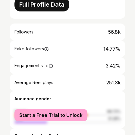
Full Profile Data
56.8k
Followers
14.77%
Fake followers
3.42%
Engagement rate
251.3k
Average Reel plays
Audience gender
female
68.72%
Start a Free Trial to Unlock
male
31.28%