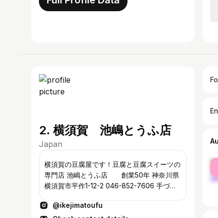
Full Profile Data
Fo
En
2. 横須賀 池嶋とうふ店
A
Japan
fe
横須賀の豆腐屋です！豆腐と豆腐スイーツの
ma
専門店 池嶋とうふ店 創業50年 神奈川県
横須賀市平作1-12-2 046-852-7606 手づく
り豆腐製造販売 駐車場あり （お店の前）
@ikejimatoufu
営業時間 10時より19時 定休日 日曜日