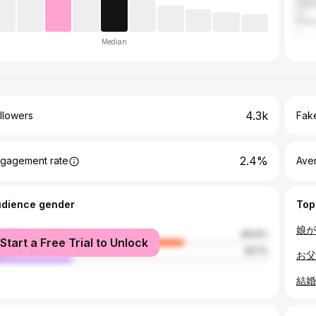
Uray
Nag
Median
4.3k
llowers
Fake
2.4%
gagement rate
Ave
udience gender
Top
male
69.9%
Start a Free Trial to Unlock
le
30.1%