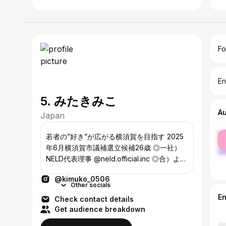
Fo
En
5. みたきみこ
A
Japan
fe
若者の”好き”が広がる横須賀を目指す 2025
ma
年6月横須賀市議補選立候補26歳 ◎一社）
NELD代表理事 @neld.official.inc ◎合）よこ
すかラボ @yokosukalab ◎横須賀市民ミュ
@kimuko_0506
ージカル代表 @suka_myu ▼みたきみこをも
Other socials
っと知る▼
E
Check contact details
Get audience breakdown