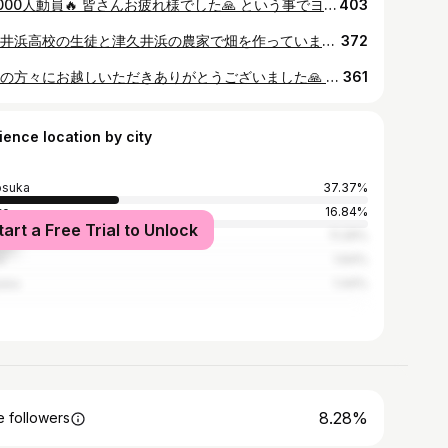
42,000人動員🔥 皆さんお疲れ様でした🙏 という事でヨコスカレゲエバッシュ2024🌴後片付けの翌朝ゴミ拾い🗑️ 来年も開催できるように横須賀市役所と開催場所の交渉をスタートします🔥 #yokosukareggaebash #ヨコスカレゲエバッシュ #三笠公園 #rueed #山本けんじゅ #横須賀 #横須賀市議会議員 #よこすか自民党 #イベントで街おこし
403
津久井浜高校の生徒と津久井浜の農家で畑を作っています🥬🥕🍅 さすが若い方々は体力が凄い‼️ 食べるものは自身の身体に入り、身体をつくるものだからこそ『食』に目を向け大切さを感じてほしい🫶 農業に興味を持ち就農へのキッカケにもなればありがたい👍 #国産 #地産地消 #津久井浜観光農園 #農業 #農家 #農福連携 #農福連携プロジェクト #農福
372
多くの方々にお越しいただきありがとうございました🙏 感謝感謝🙏 #自民党 #総裁選 #小泉進次郎
361
ience location by city
osuka
37.37%
yo
16.84%
tart a Free Trial to Unlock
ohama
11.29%
a
1.64%
asu
1.44%
8.28%
 followers