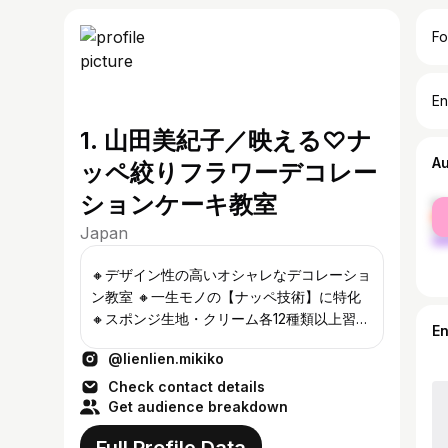
Fo
En
1. 山田美紀子／映える♡ナ
A
ッペ絞りフラワーデコレー
ションケーキ教室
fe
ma
Japan
🔸デザイン性の高いオシャレなデコレーショ
ン教室 🔸一生モノの【ナッペ技術】に特化
🔸スポンジ生地・クリーム各12種類以上習得
E
🔸ドレスアップケーキレッスン®︎(1〜6期🈵
@lienlien.mikiko
🔸オンライン・対面 神奈川県横須賀市 🔸教
室開業サポート 🎁3大レシピ動画 準備10分！
Check contact details
生クリーム入りマドレーヌ 受取は、 ⬇️
Get audience breakdown