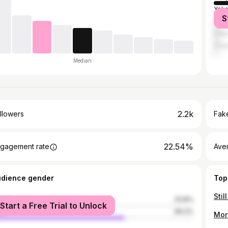
Yok
S
Yok
Uray
Osa
Median
2.2k
llowers
Fake
22.54%
gagement rate
Ave
udience gender
Top
male
33.8%
Start a Free Trial to Unlock
le
66.2%