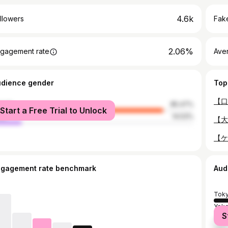
4.6k
llowers
Fake
2.06%
gagement rate
Ave
udience gender
Top
male
85.47%
Start a Free Trial to Unlock
le
14.53%
ngagement rate benchmark
Aud
Tok
Yok
S
Yok