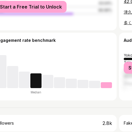
male
33.04%
Start a Free Trial to Unlock
le
66.96%
ngagement rate benchmark
Aud
Yok
Tok
S
Yok
Miur
Uray
Median
2.8k
llowers
Fake