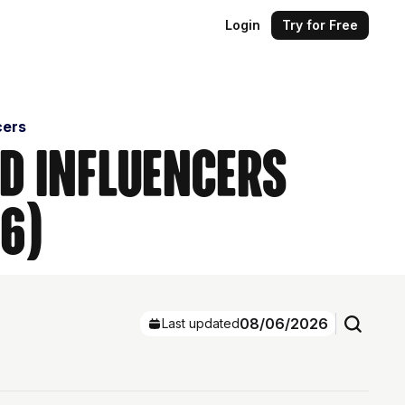
Login
Try for Free
cers
nd Influencers
6)
08/06/2026
Last updated