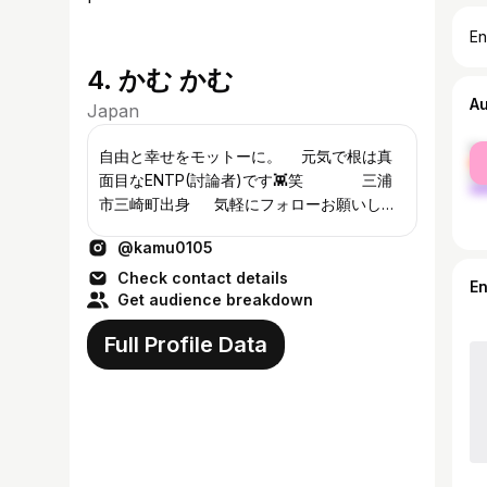
En
4. かむ かむ
A
Japan
fe
自由と幸せをモットーに。 元気で根は真
ma
面目なENTP(討論者)です👾笑 三浦
市三崎町出身 気軽にフォローお願いしま
す🤲 ↓各店舗アカ「かむんとこ」🍻
@kamu0105
「BUTABONE」🍜
Check contact details
E
Get audience breakdown
Full Profile Data