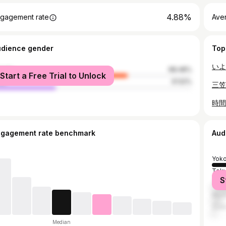
4.88%
gagement rate
Ave
udience gender
Top
male
68.48%
Start a Free Trial to Unlock
le
31.52%
ngagement rate benchmark
Aud
Yok
Tok
S
Yok
Miur
Zush
Median