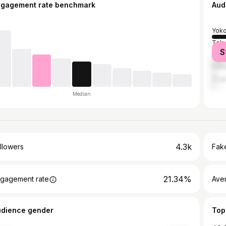
ngagement rate benchmark
Aud
Yok
Tok
S
Yok
Kam
Ōsa
Median
4.3k
llowers
Fake
21.34%
gagement rate
Ave
udience gender
Top