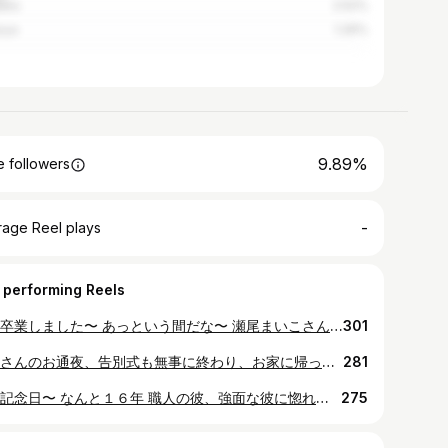
asu
2.52%
oya
1.26%
9.89%
 followers
-
rage Reel plays
 performing Reels
娘が卒業しました〜 あっという間だな〜 瀬尾まいこさんの大好きな小説で 「そして、バトンは渡された」 って本に 子どもを育てるって 人生が2倍になる みたいな一文があって あの文章が娘を育てながら本当に重なりました。 娘が学校から帰ってきて 話してくれる色々な出来事が ドラマチックで 面白くて 悲しくて 大変で 小説なら3冊になりそうなほどでした。 喧嘩したって聞いたら 一緒に泣いちゃて 仲直りしたって聞いたら 抱き合って喜んで 本当もう一度小学生やってる気分になって 楽しかったなー 学校帰ってきたら 毎日バトンの練習に連れて行って 土日も一緒にバトンの送り迎えして 全国大会まで出場しちゃう娘の頑張りに 感謝しかない 周りの方々に恵まれて 幸せだな〜 卒業式で 『世の為人の為にみんなを助けてみんなを笑顔にしたい』って言葉に感動したなー 小学校卒業しちゃて ランドセルが似合わない お姉さんになっちゃいましたが これからも 口うるさくならないように 彼女の応援団をさせてもらいまーす ダーリンは小学校最後のPTA挨拶を無事に無事に カミカミに終わらせました！ご苦労様でした！ ふふふ背中がかっこよか！ #plバトン#卒業 #そしてバトンは渡された #横須賀#豆腐#バトントワリング #卒業式 #バトンにあけくれた#好きな技はドロップイン#好きな食べ物アイス #入部式 #ゆいちゃんと #ありがとう
301
お父さんのお通夜、告別式も無事に終わり、お家に帰ってきました。 51年前この地にお豆腐屋を建て 雨の日も雪の日もカッパを着て ラッパを吹いて販売してきたお父さん 働く事が大好きな 家族が大好きなおじいちゃんでした。 亡くなる２ヶ月前まで売りに行って ずーっと自宅で過ごして いつも変わらず、 豆腐屋の事を気にかけてくれていました。 沢山の方に見送っていただき 喜んでいると思います。 お父さんが残してくれた とうふの道を 家族でこれからも繋いでいきます！ これからも末永くよろしくお願い申し上げます。^_^ 今日はお父さんが開発した 厚揚げいっぱいご用意してます！ シフォンケーキは プレーン、チョコ、レモン🍋 寂しさは仕事をする事が 救いです〜。 #ありがとう #お父さん #豆腐屋 #三輪バイク
281
結婚記念日〜 なんと１６年 職人の彼、強面な彼に惚れ込んで１６年、怒らせたり、悲しませたり、色々下手な私ですが、 とにかく懐の大きさはピカ一 すこぶる魅力的な彼の声 ツッコミ担当させたら芸人にも負けない面白さ😍 かなり変わってる私と真面目な勝ちゃん 2人で豆腐屋をいつまでも❤️ 街の愛され豆腐屋に 頑張って行きまーす♪ これからも応援よろしくお願いします📣 本日だけ記念日により【ありがとう価格】です！ 新発売 枝豆ざる豆腐 750円→650円 新発売 枝豆おぼろ豆腐 300円→250円 ざる豆腐650円 豆乳米粉シフォン 300円 豆乳バナナシフォン 350円 豆乳レモンシフォン 350円 おからショコラ 300円 販売します！ 蒸し蒸しスッキリしないお天気ですが 頭の中はスッキリ😍 ダーリンと力を合わせて 毎日楽しく乗り切りまーす♪ 来週はノジマモールで販売しまーす♪ #池嶋とうふ#横須賀#豆腐#厚揚げ#枝豆#ざる豆腐 #夜19時まで#夫婦#結婚記念日#プレゼント#ひまわり#おめでとう #16年
275