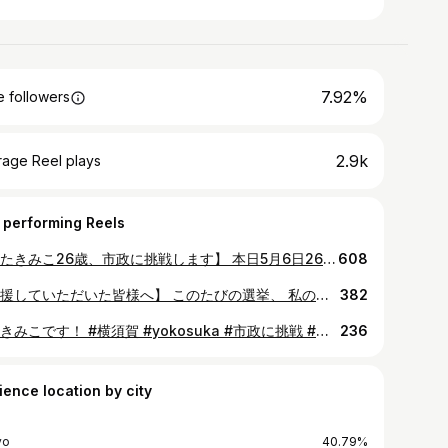
7.92%
 followers
2.9k
rage Reel plays
 performing Reels
【みたきみこ26歳、市政に挑戦します】 本日5月6日26歳になりました。まずはここまで四半世紀生きてこられたことに感謝をしながら、また新たな挑戦を始めます。 長年想い描いた横須賀の未来のため、市政に挑戦することを決意しました。 今まで横須賀に生まれ育ち、学生団体から始まり、法人設立し“まちづくり”に携わってきました。 好きなことをしながら、好きなことから繋がっていくコミュニティは私の宝物だし、何より大好きな横須賀をより良いまちにしていこうと私なりに突っ走ってきました。 空き家をリノベーションして、若者の夢を叶える秘密基地をつくってみたり、商店街のおじいちゃんおばあちゃんとファッションショーをつくってみたり、地域探究を推し進めて、若者が横須賀で働きたいな！と思える土壌づくりをしたり、映画を作ったり、、、 小さなワークショップから、たくさんの人の協力を得ないとできないことまで、本当にたくさんの取組を行ってきました。もちろんこれからも様々活動をしていきます！ 一方で、私だけの力では限界があるし、及ばないことへの無力さを感じたり、多くの課題や高い壁にぶち当たってきました。 だからこそ、市政から変えていく必要がある、と改めて思うようになりました。 はじめは政治なんて、どこかの偉い人ががんばってて、私なんかが関われるものでもないだろうと思っていました。でも自分ごとになってまちに携わっていく必要があるとも思うんです。 私の行動力と負けず嫌い若者の声を横須賀に届けたい！！点と点を繋いでいくことをしていきたいです。 政治の世界、右も左も分からないまま相変わらず猪突猛進、頑張ります！！ 26歳の挑戦、どうぞ応援よろしくお願いします！！
608
【応援していただいた皆様へ】 このたびの選挙、 私の力不足で落選という結果になりました。 まずは、一票を投じてくださった皆さま、信じて支えてくださった皆さま、本当に申し訳ありません。 そして、心からありがとうございました。 「若いあなたに何ができるの？」 「経験もないのに、政治なんて無理だよ。」 こんな声をかけられることもありました。 正直、悔しかった。だけど、それでも私は、今の政治に届かない声、聞いてもらえない想いがたしかにあると信じて、声をあげ続けてきました。 仲間と一緒にまちのことを考え、イベントを開き、空き家を使って居場所づくりをして、誰かが何かを始める背中を押すような活動をしてきました。それは小さなことかもしれないけれど、たしかにまちの景色を少しずつ変えてきたと思っています。 でもまだまだ、私の想いや行動が、まだ届ききっていなかったということだと思います。どれだけ本気でも、伝わらなければ意味がないと痛いほど感じました。 それでも、私はこのまちが好きです。横須賀をもっと良くしたい。誰もが「やってみたい」と思えるまちにしたい。その想いは変わりません。いただいたご意見や声を胸に、 これからもまちづくりに関わっていきたいと思っています。 応援してくださった皆さん、本当にありがとうございました。 一緒に悩んでくれた仲間、支えてくれた家族、背中を押してくれた皆さんのおかげで、私はあの場所に立ち続けることができました。 本当に、本当に、ありがとうございました。 また、まちのどこかでお会いしましょう。 みたきみこ
382
みたきみこです！ #横須賀 #yokosuka #市政に挑戦 #まちづくり #私の想い #みたきみこ #きみちゃん #自己紹介#🍳
236
ience location by city
yo
40.79%