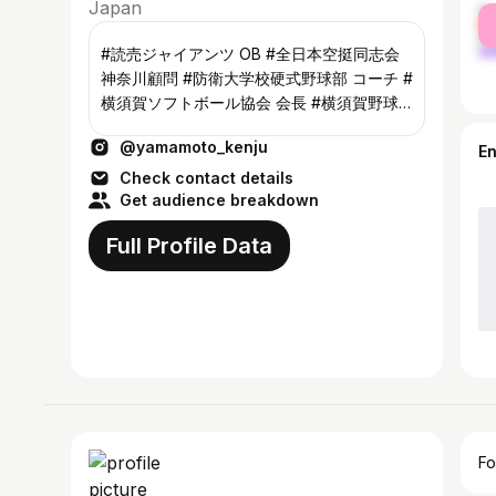
Japan
fe
ma
#読売ジャイアンツ OB #全日本空挺同志会
神奈川顧問 #防衛大学校硬式野球部 コーチ #
横須賀ソフトボール協会 会長 #横須賀野球
協会 相談役 #横須賀柔道協会 顧問 #日本会
@yamamoto_kenju
議神奈川 幹事 🌅 🎌🌅🎌🌅🎌🌅
E
Check contact details
Get audience breakdown
Full Profile Data
Fo