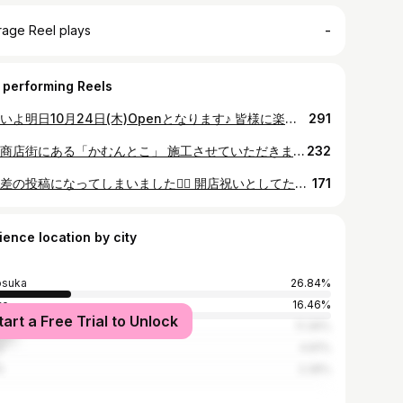
-
rage Reel plays
 performing Reels
いよいよ明日10月24日(木)Openとなります♪ 皆様に楽しんでいただけるよう残り準備も頑張ります🍜‼︎
291
三笠商店街にある「かむんとこ」 施工させていただきました！ ダイナミックで迫力ある壁と見方によって色が変わるカウンター下を是非お店に行って見に行ってください👍👍👍 ジョウシンではコンクリートだけではなく3Dパース作成からこの壁の様にイタリア材を使った特殊左官、特殊塗装での施工、普通ではあり得ない組み合わせが自由にできる造形モルタル等三浦半島近辺では弊社でしか施工していません！ 現状に満足せず常に良いと思ったモノを取り入れて新しい取り組みを行なっていきます👍 是非「かむんとこ」で実物をみて楽しいお酒を飲んで下さい🍺 #ジョウシン #左官屋 #土間屋 #かむんとこ #横須賀
232
時間差の投稿になってしまいました🙇‍♂️ 開店祝いとしてたくさんのお祝いのお気持ちや お花をいただきました。心より感謝いたします🙏 店頭に飾らせていただいていたお花のご紹介になります‼︎ ・(有)増田製麺様 ・らぁ麺しろ様 ・八重洲総合事務所様 ・煮干しそば 平八様 ・(株)KⅡグループ様 ・炭火やきとり にのみや様 ・らぁ麺 SUNGO様 ・かむんとこスタッフ皆様 ・asami様 ・asei様
171
ience location by city
osuka
26.84%
yo
16.46%
tart a Free Trial to Unlock
ohama
11.39%
a
4.81%
i
2.28%