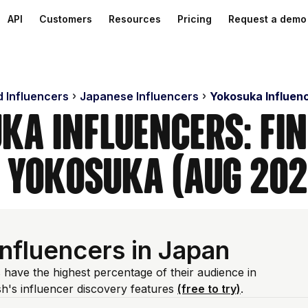
API
Customers
Resources
Pricing
Request a demo
d Influencers
Japanese Influencers
Yokosuka Influen
ka Influencers: Fi
n Yokosuka (Aug 202
nfluencers in Japan
 have the highest percentage of their audience in
's influencer discovery features
(free to try)
.