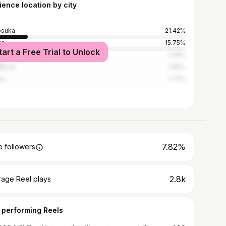
ience location by city
osuka
21.42%
yo
15.75%
tart a Free Trial to Unlock
ohama
7.26%
akura
1.95%
ka
1.77%
7.82%
 followers
2.8k
rage Reel plays
 performing Reels