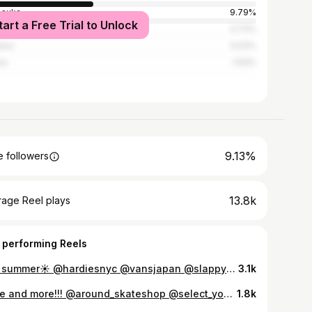
osuka
9.79%
tart a Free Trial to Unlock
ohama
3.73%
asu
3.03%
ka
1.63%
9.13%
 followers
13.8k
rage Reel plays
 performing Reels
Still summer☀️ @hardiesnyc @vansjapan @slappytrucks @advanceskate @spitfirewheels @select_your_playa_ @around_skateshop
3.1k
More and more!!! @around_skateshop @select_your_playa_ @vansjapan @wknd_skateboards @slappytrucks @advanceskate @hardiesnyc
1.8k