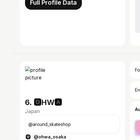
Full Profile Data
Fo
En
6. 🅾️HW🅰️
A
Japan
fe
@around_skateshop
ma
@ohwa_osaka