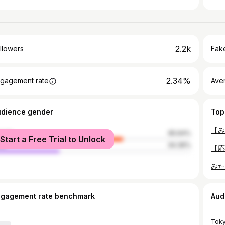
2.2k
llowers
Fake
2.34%
gagement rate
Ave
udience gender
Top
male
65.64%
Start a Free Trial to Unlock
le
34.36%
ngagement rate benchmark
Aud
Tok