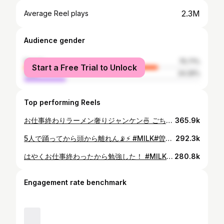
2.3M
Average Reel plays
Audience gender
female
75.71%
Start a Free Trial to Unlock
male
24.29%
Top performing Reels
お仕事終わりラーメン奢りジャンケン🍜 ごちそうさまでした！！！ #MILK#吉田仁人#山中柔太朗#曽野舜太
365.9k
5人で踊ってから頭から離れん📡⚡️ #MILK#曽野舜太
292.3k
はやくお仕事終わったから勉強した！⁡ #MILK#曽野舜太#studywithme
280.8k
Engagement rate benchmark