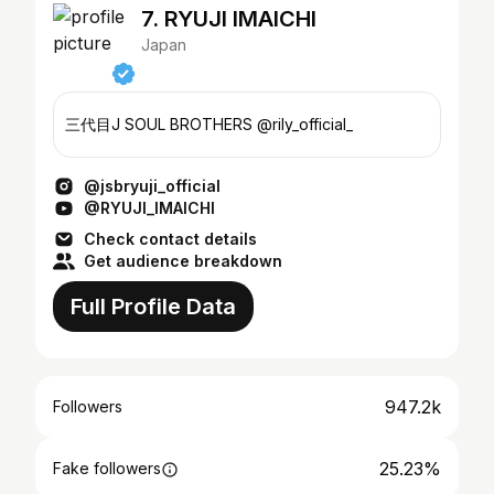
7. RYUJI IMAICHI
Japan
三代目J SOUL BROTHERS @rily_official_
@jsbryuji_official
@RYUJI_IMAICHI
Check contact details
Get audience breakdown
Full Profile Data
947.2k
Followers
25.23%
Fake followers