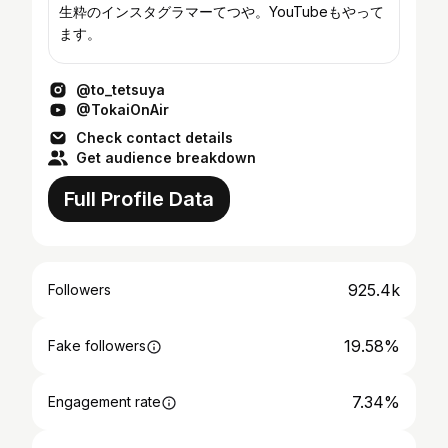
生粋のインスタグラマーてつや。YouTubeもやって
ます。
@to_tetsuya
@TokaiOnAir
Check contact details
Get audience breakdown
Full Profile Data
925.4k
Followers
19.58%
Fake followers
7.34%
Engagement rate