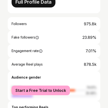
Full Profile Data
975.8k
Followers
23.89%
Fake followers
7.01%
Engagement rate
878.5k
Average Reel plays
Audience gender
female
74.51%
Start a Free Trial to Unlock
male
25.49%
Top performing Reels