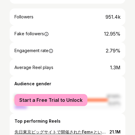
951.4k
Followers
12.95%
Fake followers
2.79%
Engagement rate
1.3M
Average Reel plays
Audience gender
female
87.93%
Start a Free Trial to Unlock
male
12.07%
Top performing Reels
先日東京ビッグサイトで開催されたFem+というイベントにトークショーで出演させていただいたのですが、『生理痛体験』ができるブースがあったので出演後に体験させていただきました！ 想像以上の痛みで、、 実際はこの痛みに加えてメンタルの不調なども出たりするわけですもんね、、 これは全男性体験した方がいいですよ！！！！ #子育て #育児 #木下ゆーき #赤ちゃん #子ども #家族 #夫婦 #生理痛 #体験 #フェムテック
21.1M