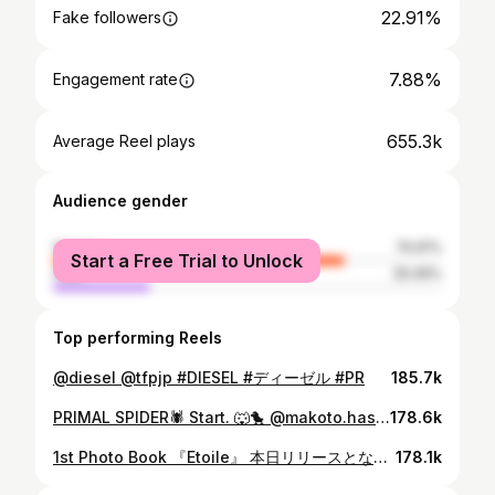
22.91%
Fake followers
7.88%
Engagement rate
655.3k
Average Reel plays
Audience gender
female
74.91%
Start a Free Trial to Unlock
male
25.09%
Top performing Reels
@diesel @tfpjp #DIESEL #ディーゼル #PR
185.7k
PRIMAL SPIDER🕷️ Start. 🐺🐤 @makoto.hasegawa.official
178.6k
1st Photo Book 『Etoile』 本日リリースとなりました！！🎉📚💫 既に手に取ってくださっった皆様、これから手に取ってくださる皆様、リアクションなども拝見させてもらっていますがたくさんありがとうございます🙇🏻‍♂️✨ 皆様に感謝を込めて……🙏✨ #Etoile #壱番星
178.1k