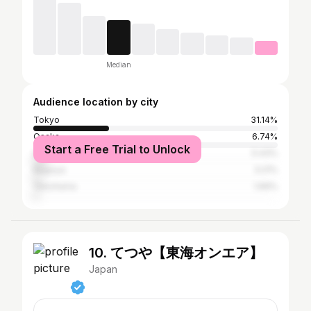
Median
Audience location by city
Tokyo
31.14%
Osaka
6.74%
Start a Free Trial to Unlock
Urayasu
5.43%
Nagoya
3.21%
Yokohama
1.69%
10. てつや【東海オンエア】
Japan