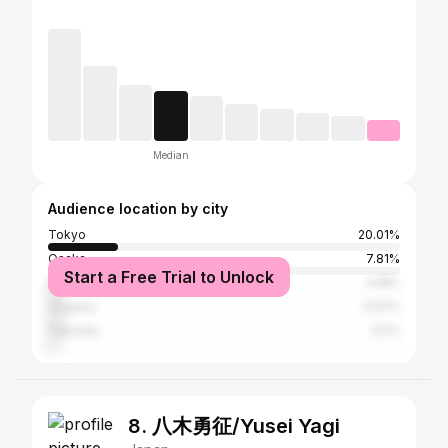
Median
Audience location by city
Tokyo
20.01%
Osaka
7.81%
Start a Free Trial to Unlock
Nagoya
4.18%
Urayasu
3.97%
Fukuoka
3.5%
8. 八木勇征/Yusei Yagi