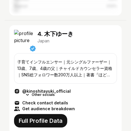
Nagoya
3.52%
4. 木下ゆーき
Japan
子育てインフルエンサー｜元シングルファーザー｜
13歳、7歳、4歳の父｜チャイルドカウンセラー資格
｜SNS総フォロワー数200万人以上｜著書『ほどほ
ど育児 』『はぶらしロケット』他｜ペアレンティン
グアワード2025受賞｜寿司検定1級 💡仕事のご連絡
@kinoshitayuki_official
は公式HPかavexまで💡
Other socials
Check contact details
Get audience breakdown
Full Profile Data