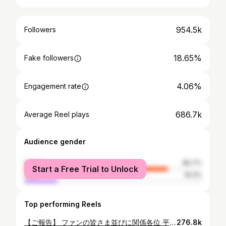
954.5k
Followers
18.65%
Fake followers
4.06%
Engagement rate
686.7k
Average Reel plays
Audience gender
female
80.7%
Start a Free Trial to Unlock
male
19.3%
Top performing Reels
【ご報告】 ファンの皆さま並びに関係各位 平素よりNissy(西島隆弘)を応援いただき、誠にありがとうございます。 このたび、西島は先日、4 度目の喉の手術を行いました。 経過を見守ってまいりましたが、これまでの積み重ねもあり、今回は少し長期的な治療および療養が必要となりました。 治療に専念するため、本日をもちましてAAA を脱退することとなりましたので、ご報告申し上げます。 今後の健康と活動のあり方を見据え、本人および関係者間で慎重に協議を重ねた結果、このような結論に至りました。 長年にわたり温かいご支援を賜りましたファンの皆さま、並びに関係各位に心より感謝申し上げます。 Nissy としての活動につきましては、体調の回復を第一に、個人のペースで今後を検討してまいります。今後の発表をお待ちいただけますと幸いです。 今後とも、Nissy(西島隆弘)ならびにAAA への変わらぬご支援を賜りますよう、お願い申し上げます。 2026 年2 月11 日
276.8k