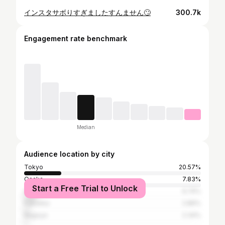
インスタサボりすぎましたすんません🙄
300.7k
Engagement rate benchmark
Median
Audience location by city
Tokyo
20.57%
Osaka
7.83%
Start a Free Trial to Unlock
Urayasu
6.74%
Fukuoka
2.86%
Nagoya
2.34%