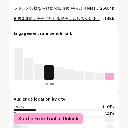
ファンの皆様ならびに関係各位 平素よりNissy（西島隆弘）を応援いただき、誠にありがとうございます。 このたび西島が声帯の手術を受けましたことをご報告申し上げます。 過去にも手術を行っており、今回で三度目となります。 さらに、医師の判断により、年内を目処に再度手術を予定しております。 昨年1月に発症した声帯炎が十分に回復しないままドームツアーを続けたことで、 声帯への負担が重なり症状が悪化してしまいました。 その後、約半年にわたり経過を観察しながら治療と活動を続けてまいりましたが、 十分な改善が見られず、最終的に手術という判断に至りました。 手術の影響により、 これまでと同様のアーティスト活動の継続が困難となる可能性もございます。 本人およびスタッフ一同で熟考を重ねましたが、 治療を行わなければ今後の日常生活や活動に大きな支障を及ぼすため、 慎重に協議したうえで決断いたしました。 ファンの皆様ならびに関係各位には多大なるご心配、ご迷惑をおかけいたしますが、 引き続き西島隆弘へのご理解と温かいご支援を賜りますよう、 何卒よろしくお願い申し上げます。
250.4k
術後3週間は声帯に触れる発声はもちろん禁止、 ウィスパーボイスはもっと禁止、 咳、くしゃみ、むせり、ゲップ、息止め、 トレーニング、ストレッチ、刺激物の摂取、 飲料を吸い込むことで誤飲したときに咳き込まない、むせらないように注意、 ほぼ全てしちゃいけないので大変な日々を 送っております。 一回でも咳をすれば出血するので、 食事するときも、歯を磨くときも、大変。 風邪やら花粉症やらになったら アウトです。 とは言っても、やらなきゃならないことあったりで。。。 そんなこんなで 季節の変わり目なのか アレルギーなのか分かりませんが 肌には原因不明の発疹が出たり 口角炎になって口を開けると 口の左右の端が切れて出血したりと ほぼ動けないのに、てんやわんやすぎて はぁー、、、と言った感じですが なんとか生きております✌🏻 それぞれ生きてて、 それぞれ生活環境も生活リズムも違っていて、 それぞれなのに共通しているのは、 同じ時代に生きていることと タイミング違えど 頑張っていて 苦しんでいて 楽しんでいて、、、 まだまだ共通していることは あるけれど、キリがないので。笑 自分だけじゃない。 1人じゃないっていうのは 考え方や視野の広さ次第っていうのは分かるんだけど、 孤独だなっていうときがあるんだ、、けれども、 頑張ろう👍🏻 みたいな。笑 私もストレスにならない程度に 程よく生きて治るようにがんばってまーす。 でも、ストレスってなんなんだろうね。笑 ストレスって望んでないんだけどね。笑 がんばろっ✌🏻 中間報告でしたー👋🏻
168k
Engagement rate benchmark
Median
Audience location by city
Tokyo
21.84%
Osaka
7.24%
Start a Free Trial to Unlock
Urayasu
5.13%
Fukuoka
3.8%