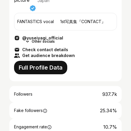
Japan
FANTASTICS vocal 1st写真集『CONTACT』
@yuseiyagi_official
Other socials
Check contact details
Get audience breakdown
Full Profile Data
937.7k
Followers
25.34%
Fake followers
10.7%
Engagement rate