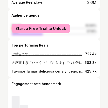
2.6M
Average Reel plays
Audience gender
female
62.84%
Start a Free Trial to Unlock
male
37.16%
Top performing Reels
ご報告です。 ---------------------------------------------------- いつも応援してくださる皆様へ 2022年8月12日、私東海オンエアのてつやは、”高校1年生の頃テレビ越しに一目惚れした方”改め”峯岸みなみ”さんと、なんと結婚いたしました。夢物語のようなご報告ですが、決して妄想ではございません。 最初は憧れの人を前にただただ緊張してろくに話もできませんでしたが、知人を通じて何度か食事に行く中で”繊細な普通の女の子”な一面を知り、昔からテレビで見ていたお笑い担当な雰囲気とのギャップに段々と一人の女性として惹かれていきました。 皆様の応援のおかげでここまで活動を続けてくることができたし、交際発表後もたくさんの温かい言葉をいただけて本当に感謝しています。 この結婚を新たなスタートラインとしてYouTuberとしても夫としても日々成長、進化できるように精進して参ります。 お互い先の見えない職業ではありますが、共に支え合い力を合わせて幸せな家庭を築いていきたいと思いますので今後とも夫婦共々温かく見守っていただけると幸いです。 東海オンエアてつや ----------------------------------------------------
727.4k
大反響すぎてびっくりしておりますてつや(既婚)でございます。 普段全くバズらないのが悩み(Twitterのケツ毛動画のように)でしたが、これはさすがにバズった判定とさせていただきましょう。 それに大きく貢献してくれたのは写真と動画の存在だと思います！ 僕たち二人のこだわりは存分に含まれているんですが、それを実現するためにはどうしてもその道のプロの協力が必要不可欠でした。 今回はあのオレンジ&水色ドレス写真に協力してくれた方々を一挙ご紹介！！！ カメラマンさん @marco149 プロップスタイリストさん @chan_shi26 ケーキ作りさん @mapril_sweets ヘアメイクさん @miyu_hrsm スタイリストさん @fukunaga__izumi ドレス作りさん @aacero_official 誰が欠けても生まれなかったこの世界観。 さすがの峯岸人脈、恐るべし。 改めてありがとうございました！ それにしても、撮影風景のメイキングとか、あったらいいのにね.......
503.3k
Tuvimos la más deliciosa cena y luego, ni hablar, un pastel sorpresa... Si vuelvo a venir a España, sin duda visitaré este restaurante. Luego, de vuelta al hotel, otra sorpresa en forma de globo. La Saprada Familia se construyó en mi corazón.
425.7k
Engagement rate benchmark