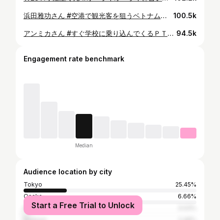
浜田雅功さん #空港で観光客を狙うベトナムのタクシー運転手 #お年玉はめちゃくちゃくれるけど何の仕事してるかわからない親戚 #地主にめちゃくちゃ怒られている松茸泥棒 #競艇選手カレンダーの９月 #トリニクって何の肉 でやらせてもらいました。 浜田さんありがとうございます！
100.5k
アンミカさん #すぐ学校に乗り込んでくるＰＴＡの本部役員 #遅刻しているベムとベロをキレながら待つベラ #インドで実写化された鬼滅の刃にて賛否両論を巻き起こした禰󠄀豆子 #出荷前で少し緊張している岩下の新生姜 #芸能界のパワースポット
94.5k
Engagement rate benchmark
Median
Audience location by city
Tokyo
25.45%
Osaka
6.66%
Start a Free Trial to Unlock
Nakagyō-ku
3.03%
Nagoya
2.46%