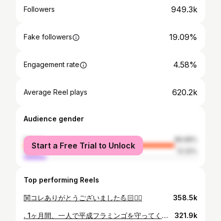
949.3k
Followers
19.09%
Fake followers
4.58%
Engagement rate
620.2k
Average Reel plays
Audience gender
female
86.68%
Start a Free Trial to Unlock
male
13.32%
Top performing Reels
関コレありがとうございました💪🏻❤️‍🔥
358.5k
. 1ヶ月間、一人で平成フラミンゴを守ってくれてありがとう🤍 また2人で暴れ散らかそう🤜🏻🤛🏻 なんだかはずかしーのでここでは多くは語りません😗笑
321.9k