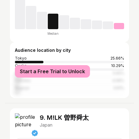
Median
Audience location by city
Tokyo
25.66%
Osaka
10.29%
Start a Free Trial to Unlock
Urayasu
5.92%
Fukuoka
4.06%
Nagoya
3.61%
9. M!LK 曽野舜太
Japan