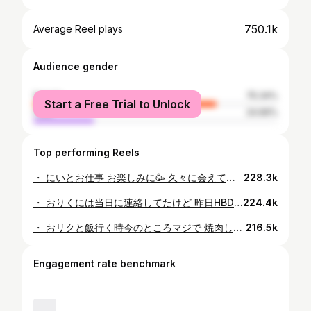
750.1k
Average Reel plays
Audience gender
female
75.34%
Start a Free Trial to Unlock
male
24.66%
Top performing Reels
・ にいとお仕事 お楽しみに🥳 久々に会えて沁み沁み
228.3k
・ おりくには当日に連絡してたけど 昨日HBDでした👦 早いもので26 何気に2人で最近夢の国へ🐭 本当におめでとう🍰 これからもよろしゅうね😚
224.4k
・ おリクと飯行く時今のところマジで 焼肉しか行ってない🐮笑 この前🎁渡せたので満足👦 #写真がほぼほぼブレている
216.5k
Engagement rate benchmark