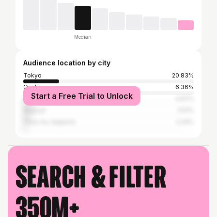
Median
Audience location by city
Tokyo
20.83%
Osaka
6.36%
Start a Free Trial to Unlock
Urayasu
4.97%
Nagoya
3.51%
Chuo-ku, Sapporo
2.24%
Search & filter
350M+