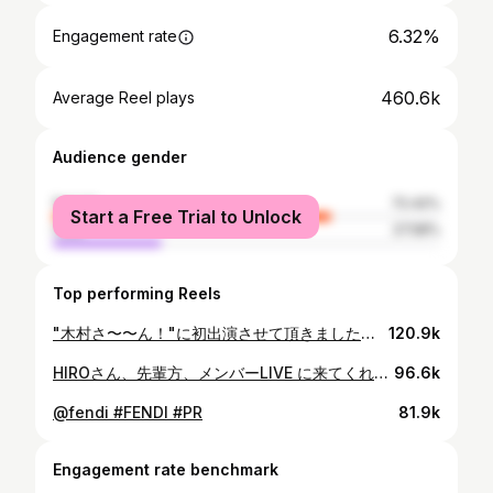
6.32%
Engagement rate
460.6k
Average Reel plays
Audience gender
female
72.42%
Start a Free Trial to Unlock
male
27.58%
Top performing Reels
"木村さ〜〜ん！"に初出演させて頂きました🔥最高の時間で幸せでした✨ @takuya.kimura_tak ありがとうございました✨またおいのりご一緒させて頂くの楽しみにしております😁🙏✨ @yuttan1977 @levis
120.9k
HIROさん、先輩方、メンバーLIVE に来てくれました✨✨🔥🔥ありがとうございました！ #RILYSNIGHT #LOSTR #EXILE #JSB3 #TEAMRYUJI
96.6k
@fendi #FENDI #PR
81.9k
Engagement rate benchmark