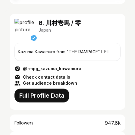
6. 川村壱馬 / 零
Japan
Kazuma Kawamura from "THE RAMPAGE" L.E.I.
@rmpg_kazuma_kawamura
Check contact details
Get audience breakdown
Full Profile Data
947.6k
Followers