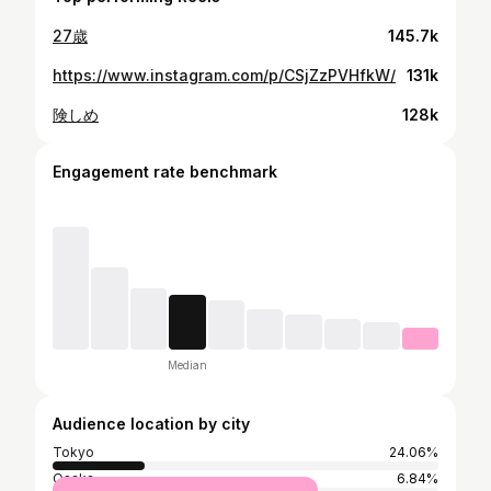
27歳
145.7k
https://www.instagram.com/p/CSjZzPVHfkW/
131k
険しめ
128k
Engagement rate benchmark
Median
Audience location by city
Tokyo
24.06%
Osaka
6.84%