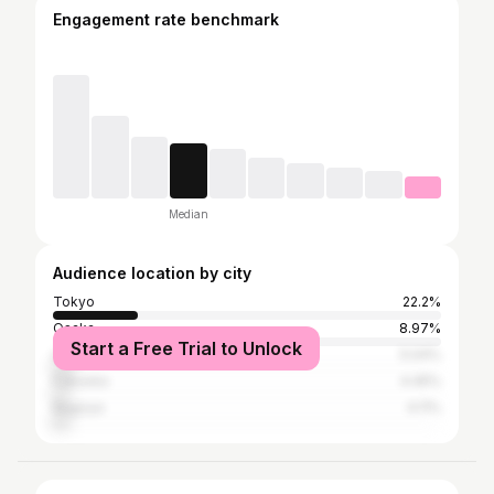
Engagement rate benchmark
Median
Audience location by city
Tokyo
22.2%
Osaka
8.97%
Start a Free Trial to Unlock
Urayasu
5.04%
Fukuoka
4.45%
Nagoya
4.11%