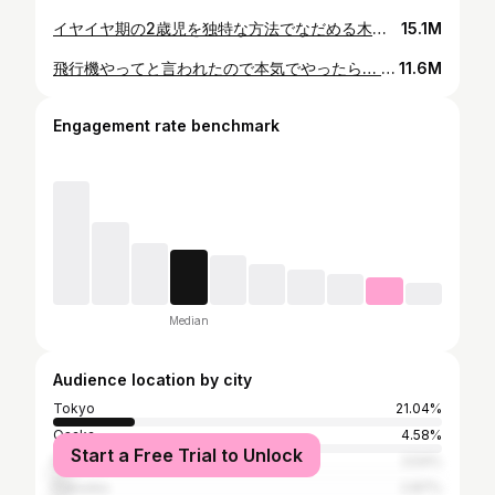
イヤイヤ期の2歳児を独特な方法でなだめる木下ゆーき #子育て #育児 #木下ゆーき #子ども #赤ちゃん #家族 #親子 #夫婦 #POISON #反町隆史 #GTO #相沢雅 #ガーコ
15.1M
飛行機やってと言われたので本気でやったら… #子育て #育児 #木下ゆーき #子ども #赤ちゃん #親子 #家族 #遊び #飛行機
11.6M
Engagement rate benchmark
Median
Audience location by city
Tokyo
21.04%
Osaka
4.58%
Start a Free Trial to Unlock
Nagoya
3.54%
Fukuoka
2.87%