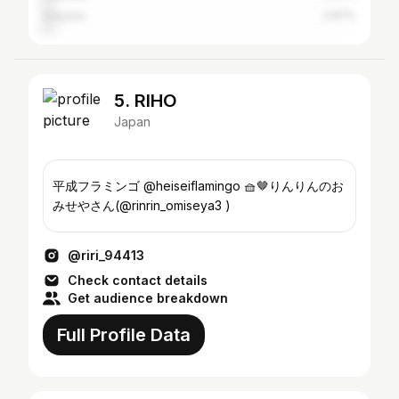
Urayasu
2.87%
5. RIHO
Japan
平成フラミンゴ @heiseiflamingo 🧺🤎りんりんのお
みせやさん(@rinrin_omiseya3 )
@riri_94413
Check contact details
Get audience breakdown
Full Profile Data