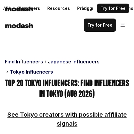
API
Customers
Resources
Pricing
Login
Request a demo
Try for Free
Try for Free
Find Influencers
Japanese Influencers
Tokyo Influencers
Top 20 Tokyo Influencers: Find Influencers
in Tokyo (Aug 2026)
See Tokyo creators with possible affiliate
signals