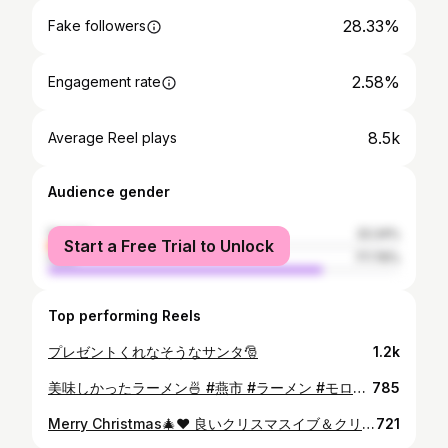
28.33%
Fake followers
2.58%
Engagement rate
8.5k
Average Reel plays
Audience gender
female
22.24%
Start a Free Trial to Unlock
male
77.76%
Top performing Reels
プレゼントくれなそうなサンタ🎅
1.2k
美味しかったラーメン🍜 #燕市 #ラーメン #モロゾフのコップ がヒント こちらも応援お願いします！ 【地球の子供食堂と宿題Cafeひがしく店 クラファン】 https://readyfor.jp/projects/niigatakodomo
785
Merry Christmas🎄❤️ 良いクリスマスイブ＆クリスマスになりますように
721