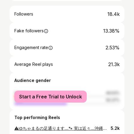
18.4k
Followers
13.38%
Fake followers
2.53%
Engagement rate
21.3k
Average Reel plays
Audience gender
female
49.63%
Start a Free Trial to Unlock
male
50.37%
Top performing Reels
⁡⚠︎︎ゆちゃまるの足通ります…🐾 実は近々…沖縄での撮影が入ったので 今ドイツ式のフットケアをしていただきました😌 毎日10キロ程歩くので 足のケアめちゃんはめちゃんこ大切💪✨️ 乾燥が気になる冬…夏のダメージを しっかりとリセット☀️ ゆちゃまるか今回していただいた施術は ドイツ式フットケア ベーシックトリートメント60分 アロマフットバスからタコ、魚の目、角質ケア スクラブをしてしっかり保湿も◎ 爪も整えていただいたので ばっちり今年も 沖縄撮影頑張ってまいります🌴 毎年この時期は沖縄でのお仕事を いただくことが多くてめちゃんこうれしゅうなのです🌺🌴🐠 📍 SERENESSE 1070061 東京都 港区青山 2-12-27 Blue Hills OK ビル2F PR @insta_serenesse #フットケア #外苑前 #表参道エステ #角質ケア #新潟モデル
5.2k