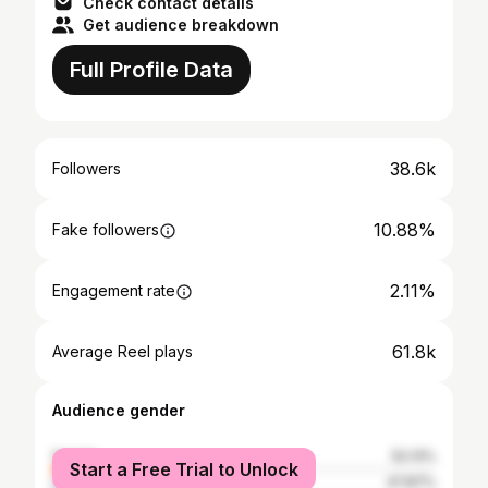
Check contact details
Get audience breakdown
Full Profile Data
38.6k
Followers
10.88%
Fake followers
2.11%
Engagement rate
61.8k
Average Reel plays
Audience gender
female
52.13%
Start a Free Trial to Unlock
male
47.87%