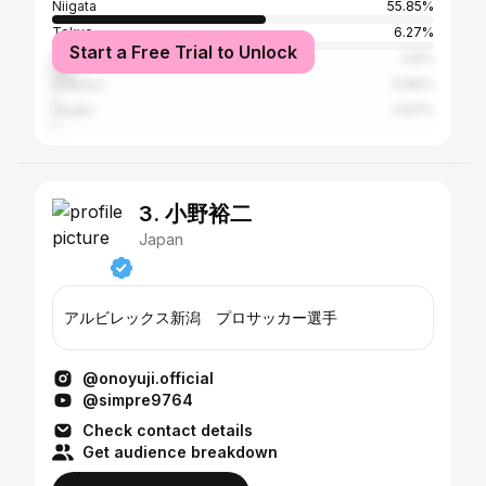
Niigata
55.85%
Tokyo
6.27%
Start a Free Trial to Unlock
Nagaoka
5.6%
Urayasu
0.84%
Ōsaka
0.67%
3. 小野裕二
Japan
アルビレックス新潟 プロサッカー選手
@onoyuji.official
@simpre9764
Check contact details
Get audience breakdown