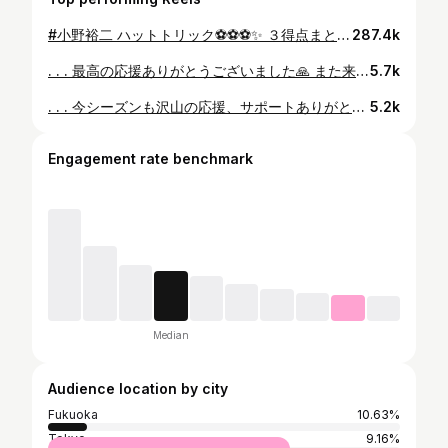
#小野裕二 ハットトリック⚽️⚽️⚽️✨ ３得点まとめてどうぞ💁‍♀️ #サガン鳥栖 #sagantosu #Jリーグ #jleague #サッカー #soccer #football #J30 明治安田生命Ｊリーグ全試合はDAZN独占配信🎥
287.4k
. . . 最高の応援ありがとうございました🙏 また来週みんなで笑顔になれるよういい準備をします👍 #アルビレックス新潟 #小野裕二 #99 #感謝 #アイシテルニイガタ🧡
5.7k
. . . 今シーズンも沢山の応援、サポートありがとうございました。 ガンバに来てから2シーズン 怪我でチームに貢献できず、 悔しい気持ちしかありません。 ガンバサポーターの皆さんにはもっと自分のプレーを見せたかったし、満員のパナスタでプレーしてみたかったです。 それが実現しなかったのは自分の実力で責任です。 これまでどんな時も自分に期待をして、待ち続けてくれたガンバサポーターの方達には感謝しかありません。 本当にありがとうございました。 そして、このクラブで共にプレーした仲間。 一緒に戦った監督、コーチ。 怪我をしたときに沢山ケアしてくれたメディカルスタッフ、コロナで大変な中、沢山の犠牲を払い自分達を輝かせてくれたクラブ関係者の皆様、本当にありがとうございました。 僕はガンバ大阪が大好きです！ どこにいっても大切なクラブです。 本当にありがとうございました！！！ 最後に、サポーターの方達が自分に向けてくれたメッセージは一生、自分の宝物です。 本当にありがとうございます。 次にパナスタに来る時はもっと皆さんを楽しませられる選手になれるよう、努力していきます。 また会いましょう^_^
5.2k
Engagement rate benchmark
Median
Audience location by city
Fukuoka
10.63%
Tokyo
9.16%