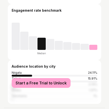
Engagement rate benchmark
Median
Audience location by city
Niigata
24.11%
Tokyo
15.91%
Start a Free Trial to Unlock
Nagaoka
3.74%
Osaka
1.37%
Yokohama
1%