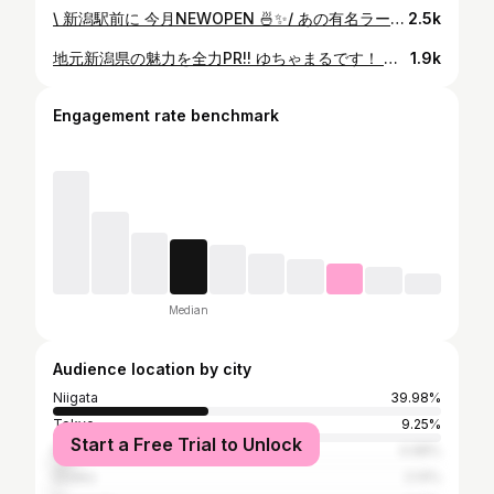
\ 新潟駅前に 今月NEWOPEN 🍜✨️/ あの有名ラーメン店 潤 の 町中華がコンセプトのコスパ最強店が爆誕~！！ 定食990円で小菜食べ放題つき！！ 背脂中華そばも食べ放題付きで960円！！ コスパ最強でめちゃんこうまぴんすぎて リピ確~~~✨️🍜 最後は社長さんとうまぴーーん︎👍🏻 ̖́- 潤さんこの度もありがとうございまる✨️ 潤さんからのゆちゃまるをみた 第一声「本物だ…！」がめちゃんこ おもしろすぎました😆🫶 またお邪魔します！！︎👍🏻 ̖́- 詳細は下記をご覧下さい🍜 📍 辣辣麺飯潤 ━━━━━━━━━━━━━━ 𓆇 住所⌇ 新潟県新潟市中央区弁天1丁目1-16サンテラス石宮1 𓆇 営業時間⌇ 11 ：00〜14:00/17:30〜22:00 𓆇 定休日⌇火曜 ⁡ ⁡𓆇 駐車場 ⌇なし 【⠀@yuichigochan 】 ←最新情報＆過去投稿はコチラから💫 ┈┈┈┈┈┈┈┈┈┈┈┈┈┈┈┈┈┈┈┈ 最後まで ご覧いただきありがとまる🍙🌾 🍜新潟ラーメン女子『 ゆちゃまる 』です🍜 新潟を拠点に全国でタレントインフルエンサー、モデルとして活動をしておりまする!! \ うまぴーーん！ /の人です👍🏻 ̖́- 元tv局リポーター！新潟県出身！ 新潟のうんめえもん、いいとこはゆちゃまるにお任せ！！ どうぞよろしゅ~~！！ ゆちゃまる的 ▶︎ 《 新潟美食図鑑 》 ┈┈┈┈┈┈┈┈┈┈┈┈┈┈┈┈┈┈┈┈ 【⠀@yuichigochan 】 ←最新情報＆過去投稿はコチラから🌟 本日お招きいただきました (PR) @raramenhan_jun 様 ありがとうございました。 #新潟駅グルメ #新潟ラーメン #新潟ランチ #新潟モデル #ご当地タレント
2.5k
地元新潟県の魅力を全力PR!! ゆちゃまるです！ 本日はライスもついて825円でハンバーグランチがいただけるときいて こちらのお店へいってきました！！ なんとハンバーグランチがこのお値段！！ コスパ最強すぎる〜〜！！ 今回はジャンボハンバーグいただきました 手ごね感のあるこのハンバーグ！！ あつあつ最高〜〜！！たまらぬじゃ〜！！ ほかにもパスタが衝撃価格で 頼んじゃいました!! 鉄板ナポリタンもうまぴーーん！！ ぜひ‪みんなもいってみてね！ お店の詳細は下記をご覧下さい𓂃🫧‪ あかれんが ━━━━━━━━━━━━━━ 𓆇 住所⌇ 新潟県新発田市新栄町２丁目４−２６ 𓆇 営業時間⌇ 11時00分～14時00分 18時00分～21時30分 𓆇 定休日⌇木曜日 ⁡ ⁡𓆇 駐車場 ⌇あり ┈┈┈┈┈┈┈┈┈┈┈┈┈┈┈┈┈┈ ⁣ @yuichigochan ←過去投稿はコチラから🌟 ┈┈┈┈┈┈┈┈┈┈┈┈┈┈┈┈┈┈┈┈ 最後まで ご覧いただきありがとまる🍙🌾 新潟県の魅力を全力PR!! 『 ゆちゃまる 』です!! 新潟を拠点に全国でタレントインフルエンサー、モデルとして活動をしておりまする!! \ うまぴーーん！ /の人です👍🏻 ̖́- 元tv局リポーター！新潟県出身！ 新潟のうんめえもん、いいとこはゆちゃまるにお任せ！！ どうぞよろしゅ~~！！ ┈┈┈┈┈┈┈┈┈┈┈┈┈┈┈┈┈┈┈┈ #新潟 #新潟グルメ #新潟ランチ #新潟観光 #新潟旅行 #新潟PR #新発田市 #新発田ランチ #新発田グルメ #新潟タレント #新潟アイドル #新潟モデル #イベントmc #新潟ハンバーグ #ローカルタレント #新潟リポーター #新潟インフルエンサー #フリーモデル #広告モデル #新潟ご当地タレント #新潟モデル募集 #ナレーション #声優
1.9k
Engagement rate benchmark
Median
Audience location by city
Niigata
39.98%
Tokyo
9.25%
Start a Free Trial to Unlock
Nagaoka
4.98%
Osaka
2.14%