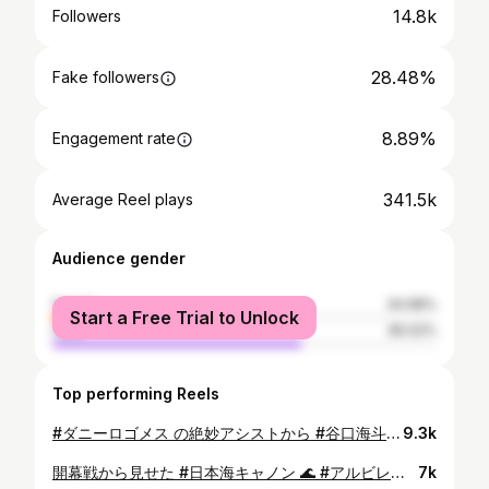
14.8k
Followers
28.48%
Fake followers
8.89%
Engagement rate
341.5k
Average Reel plays
Audience gender
female
34.98%
Start a Free Trial to Unlock
male
65.02%
Top performing Reels
#ダニーロゴメス の絶妙アシストから #谷口海斗 ‼️ #アルビレックス新潟 が1点を返す #ルヴァンカップ決勝 #ルヴァンカップ #Jリーグ #jleague #サッカー #soccer #football
9.3k
開幕戦から見せた #日本海キャノン 🌊 #アルビレックス新潟 の #谷口海斗 がエリア外から技ありゴラッソ！👏 #Jリーグ #Jリーグ開幕 #jleague #サッカー #soccer #football #明治安田Ｊリーグ #DAZN独占
7k