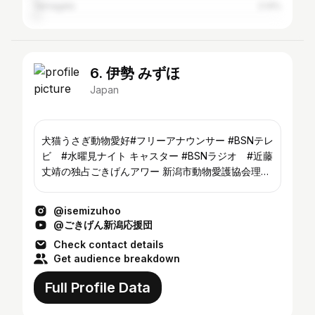
Yamagata
2.14%
6. 伊勢 みずほ
Japan
犬猫うさぎ動物愛好#フリーアナウンサー #BSNテレ
ビ #水曜見ナイト キャスター #BSNラジオ #近藤
丈靖の独占ごきげんアワー 新潟市動物愛護協会理事
🐈💘 新潟薬科大学非常勤講師✏️ 『がんのち晴れ～ｷｬ
ﾝｻｰｷﾞﾌﾄという生き方』幻冬舎 お魚マイスターアド
@isemizuhoo
バイザー🐙#乳がんサバイバー 🎗
@ごきげん新潟応援団
Check contact details
Get audience breakdown
Full Profile Data