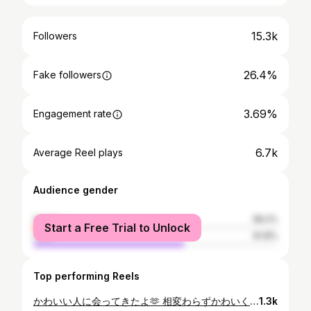
15.3k
Followers
26.4%
Fake followers
3.69%
Engagement rate
6.7k
Average Reel plays
Audience gender
female
38.2%
Start a Free Trial to Unlock
male
61.8%
Top performing Reels
かわいい人に会ってきたよ🫶 相変わらずかわいくて、明るくて、愛され女子でした。 昨晩、突然思い立って、 今朝、新幹線に飛び乗りました。 ほらね。 会おうと思えば、会えるでしょ。 でも弾丸旅は体に応えるお年頃ね🫠 でもでも本当に、行って良かったよ🥰 限られている人生。 今日はなかなか有効に素敵に使うことができた。 りせこ、ありがとうね🫶 #笹団子好き #りせこ #フリーアナウンサー #伊勢みずほ #ありがとう
1.3k