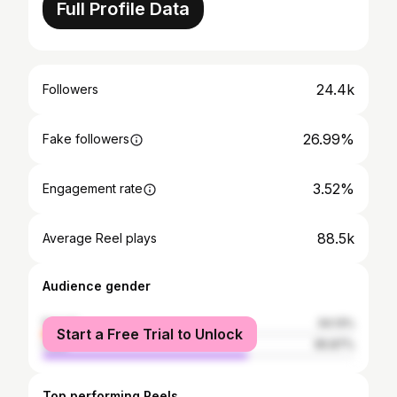
Full Profile Data
24.4k
Followers
26.99%
Fake followers
3.52%
Engagement rate
88.5k
Average Reel plays
Audience gender
female
34.13%
Start a Free Trial to Unlock
male
65.87%
Top performing Reels