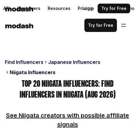
API
Customers
Resources
Pricing
Login
Request a demo
Try for Free
Try for Free
Find Influencers
Japanese Influencers
Niigata Influencers
Top 20 Niigata Influencers: Find
Influencers in Niigata (Aug 2026)
See Niigata creators with possible affiliate
signals