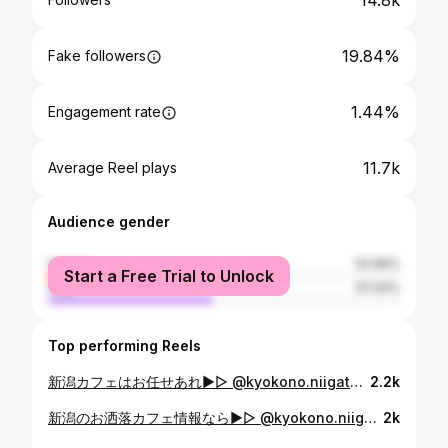
14.8k
19.84%
Fake followers
1.44%
Engagement rate
11.7k
Average Reel plays
Audience gender
female
52.96%
Start a Free Trial to Unlock
male
47.04%
Top performing Reels
新潟カフェはお任せあれ▶︎▷ @kyokono.niigata 今日ご紹介するのは 24日オープンしたばかり中央区笹口にできた 『 抹茶カフェ凛 』さん🍵🍃 @matchacafe_rin_niigata お爺さんが暮らしていた古い一軒家を改装し どこか懐かしさと和を感じられる空間で 抹茶スイーツや飲み物をいただきました😌 本格的な抹茶を使用したスイーツは私が訪れた時にはほとんど売り切れで😭 今回はこちらを注文しました！ ・濃厚抹茶のプリン （特製ソース、エスプーマ付き） ※今回は売り切れの為 抹茶クリーム ・抹茶ラテ（ice） 抹茶好きも勿論楽しめますしでもあの苦味が 苦手って方も抹茶ラテなら飲めると思う😌✨ 濃厚抹茶のかき氷も美味しそうだったなぁ、、💚 （ この時は売り切れでした。悔しい（泣）） メニュー内容もまた変わっていったり 7月〜よりテイクアウトも始まるそうなので この夏は是非抹茶スイーツを楽しんでみてね🌟 あとね、店員さんがみんな可愛かったの！！！ 着物？浴衣？姿が素敵でした👘‪𓂃 𓈒𓏸 𓐄 𓐄 𓐄 𓐄 𓐄 𓐄 𓐄 𓐄 𓐄 𓐄 𓐄 𓐄 𓐄 𓐄 𓐄 𓐄 𓐄 𓐄 『 抹茶カフェ凛 』 🍵 新潟市中央区笹口11-29 営業時間: 11:00~18:00（L.O17:30） 営業日: 土日祝 駐車場: 徒歩5分位の所にコイン🅿️あり （ 提携駐車場なし） 【cafe】 #kyokono_cafe下越 #kyokono_cafe新潟市 #cafe#niigata#カフェ#カフェ巡り#カフェ巡り好きな人と繋がりたい#新潟カフェ#新潟カフェ巡り #新潟ランチ#新潟観光#新潟ディナー#新潟グルメ#新潟旅行#おいしいもの巡り #新潟カフェ部#抹茶#抹茶カフェ#新潟市中央区#抹茶カフェ凛 𓐄 𓐄 𓐄 𓐄 𓐄 𓐄 𓐄 𓐄 𓐄 𓐄 𓐄 𓐄 𓐄 𓐄 𓐄 𓐄 𓐄 𓐄
2.2k
新潟のお洒落カフェ情報なら▶︎▷ @kyokono.niigata 今日ご紹介するのは 今月OPENしたばかりのカフェ！ 『 Tea Room Riz titi by Jeli Cafe』さん @_riztiti_ なんと西区の海岸線にあるお洒落な ｢Jeli Cafe （ジェリカフェ）｣さんの 2階にこの度オープンされたんです💐🤍 @jelicafe 同じ系列店舗として3店舗目となるカフェですが、外観と内装、コンセプトが本当に素敵すぎなんです🥹✨✨ お店の名前の『 Riz titiリズティティ』とは 「心くすぐる」という意味なんだって🕌🚪‪𓂃 𓈒𓏸 まさに、、本当にその通り👏🏻！！ 新潟にいるのを忘れ、まるでヨーロッパ旅行に 訪れたかのような気分になれます✈️🗺‪☁ 今回注文したのはこちら ・あんこと白いちぢくのチーズケーキ ・苺のレアチーズケーキ ・コーヒー ・ハニーラテ お持ち帰りで ・苺のクロワッサンも🥐🍓 4月は旬の｢越後姫｣を使ったスイーツが いっぱい楽しめました🥹❤️‍🔥 またシーズンごとにメニューも変わるのかな、、とっても楽しみです❕ GWのお出かけ期間にぜひ訪れてみてね🗒🍃 𓐄 𓐄 𓐄 𓐄 𓐄 𓐄 𓐄 𓐄 𓐄 𓐄 𓐄 𓐄 𓐄 𓐄 𓐄 𓐄 𓐄 𓐄 『 Tea Room Riz titi by Jeli Cafe 』 🕌 新潟市西区松海が丘４丁目５−３ 営業時間: 11:00~17:00 駐車場: 表にも、裏にもあり 【cafe】 #kyokono_cafe下越 #kyokono_cafe新潟市 #キョコシル #cafe#niigata#カフェ#カフェ巡り#カフェ巡り好きな人と繋がりたい#新潟カフェ#新潟カフェ巡り #新潟ランチ#新潟観光#新潟ディナー#新潟グルメ#新潟旅行#おいしいもの巡り #新潟カフェ部#jelicafe#riztiti#西区 𓐄 𓐄 𓐄 𓐄 𓐄 𓐄 𓐄 𓐄 𓐄 𓐄 𓐄 𓐄 𓐄 𓐄 𓐄 𓐄 𓐄 𓐄
2k