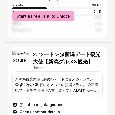
Niigata
38.14%
Nagaoka
9.41%
Start a Free Trial to Unlock
Tokyo
7.65%
Kita-ku
2.01%
Nakagyō-ku
1.13%
2. ツートン@新潟デート観光
大使【新潟グルメ&観光】
Japan
新潟県観光大使(自称)のデートに使えるアカウント
◇ 🌾20代・30代にオススメの新潟プラン。 ◇新潟
観光・食事でお困りの方【教えて】のDMでお手伝
い。 ◇PRご依頼はDM📩でよろしくお願いします。
@tsuton.niigata.gourmet
Check contact details