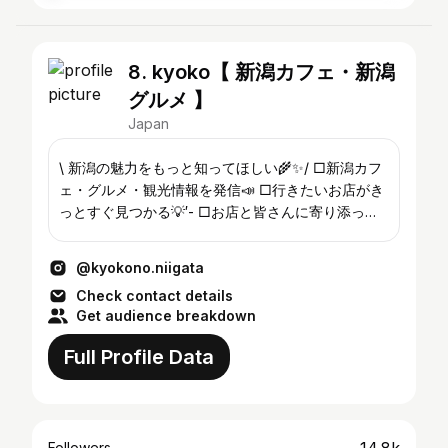
8. kyoko【 新潟カフェ・新潟
グルメ 】
Japan
\ 新潟の魅力をもっと知ってほしい🌾✨/ □新潟カフ
ェ・グルメ・観光情報を発信📣 □行きたいお店がき
っとすぐ見つかる💡′- □お店と皆さんに寄り添った
投稿作りを心がけていきます🤝🏻❤️‍🔥 𓐄 𓐄 𓐄 𓐄 📮 PR依
頼やSNS運用のお仕事はDMまで💁🏻‍♀️
@kyokono.niigata
Check contact details
Get audience breakdown
Full Profile Data
Followers