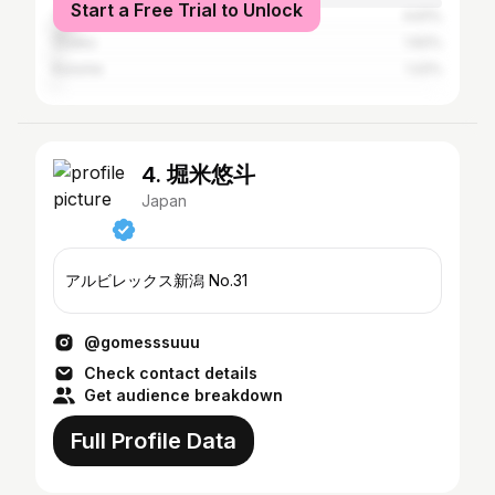
Start a Free Trial to Unlock
Yokohama
4.61%
Ōsaka
1.62%
Kurume
1.22%
4. 堀米悠斗
Japan
アルビレックス新潟 No.31
@gomesssuuu
Check contact details
Get audience breakdown
Full Profile Data