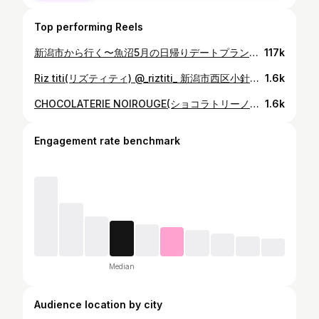
Top performing Reels
新潟市から行く〜魚沼5月の日帰りデートプラン〜 ↓撮影モデル↓ @kanisandesu_2 10:00 新潟市を出発、高速道路で約1時間。 11:30 小千谷市 ゴッチャドーロにて本格イタリアンランチ。 13:00 魚沼市 花と緑と雪の里公園にて芝桜の鑑賞。 14:00 再び小千谷市 珈琲とおみやげの店アルペジオにてカフェタイム。 15:30 長岡市山古志にて山古志アルパカ牧場、エサやり体験。 16:00 長岡市街へ向かう道中、絶景ブランコ発見。 17:00 一般道で三条市 田沢農園にてジェラート食べる。 18:00 新潟市に帰還。 ↓ 合計約8時間のマイカー日帰りプランです。 ーーーーーーーーーーーーー 行った場所 ↓ ゴッチャドーロ @goccia.doro アルペジオ @arpeggio.coffee 田沢農園 @tazawanouen #ツートン #来たよー #新潟観光 #新潟グルメ図鑑 #新潟 #新潟ランチ #ランチ #新潟カフェ #カフェ
117k
Riz titi(リズティティ) @_riztiti_ 新潟市西区小針浜近くにあるオシャレカフェ。1Fが食事メインのJeli Cafe、2FがカフェメインのRiz titiとなっています。ディズニーを彷彿とさせるこだわり内装と、可愛いスイーツがいただけます。 今回はいちごパフェを主役にいちご縛りで注文してみました。 ーーーーーーーーーーーーー Tea Room Riz titi by Jeli Cafe 住所：新潟市西区松海が丘4-5-3 2F TEL：なし 営業時間：13:00〜17:00 定休日：木 駐 車 場：あり #riztiti #jelicafe #ツートン #来たよー #新潟観光 #新潟グルメ図鑑 #新潟カフェ #新潟 #カフェ #パフェ #新潟パフェ
1.6k
CHOCOLATERIE NOIROUGE(ショコラトリーノワルージュ) @chocolaterienoirouge 新潟市西区、大堀幹線沿いにあるチョコレート屋さん。まるで宝石のようなチョコレートや各種お菓子、テイクアウトパフェが目玉飛び出るクオリティ！ ーーーーーーーーーーーーー CHOCOLATERIE NOIROUGE(ショコラトリーノワルージュ) 住所：新潟市西区寺尾東1-11-20 TEL：025-201-7831 営業時間：10:00〜16:00 定休日：不定休 駐 車 場：あり #ノワルージュ #ノワルージュのパフェ #パフェ #新潟パフェ #ツートン #来たよー #新潟観光 #新潟グルメ図鑑 #新潟ランチ #新潟ディナー #新潟カフェ #新潟 #カフェ #ランチ #ディナー
1.6k
Engagement rate benchmark
Median
Audience location by city