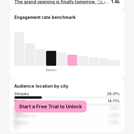
The grand opening is finally tomorrow. ついに明日グランドオープン👏🏻✨ 『 59FU 』さん @59fu_cafe 弥彦に新たな風が吹き始めました。 まず驚くのが敷地の広さと お庭から建物に辿り着くまで見所が盛り沢山🥹 設計士さんや造園家さんなど4人のプロの方々が 携わって約3年、、、 ついに実現したんだとか😭✨ 古民家を改装し、洗練された建物こちらは @ciracasi さんも手がけた方が 建てられたんだとか🙊🌿 お庭からお店の入り口まで階段と共にスロープがあり、バリアフリー面をしっかりと考えられてるのが素敵だなぁと思いました😌🤍 席数も沢山あり どこにしようか迷ってしまいますが 景色の見え方がそれぞれ違ったり、楽しみ方はその時々によって変化しますね🪑‪𓂃 𓈒𓏸 テラス席もあってこれからの紅葉シーズン 景色を楽しみながらのお食事もオススメです🍁 夜になると照明がついて ライトアップされるんだとか、素敵すぎる🌌✨ 一つだけ注意なのが 建物付近に🐝さんが遊びに来てるので そこだけ気をつけてくださいね （私のように黒服マンだと危ない😂🖤） 是非皆さんもこの週末に訪れてみてね🥰 オープン初日は混み合うと思うので お気をつけて〜🙏🏻 ̖́- 𓐄 𓐄 𓐄 𓐄 𓐄 𓐄 𓐄 𓐄 𓐄 𓐄 𓐄 𓐄 𓐄 𓐄 𓐄 𓐄 𓐄 𓐄 『 59FU 』 🪵 新潟県西蒲原郡弥彦村弥彦３５１０ （ Googleマップで59FUと打つと出てくるよ） 営業時間: 10:00~18:00 駐車場: 第1、2駐車場あり 【cafe】 #kyokono_cafe下越 #kyokono_cafe弥彦村 【foodie】 #kyokono_foodie下越 #kyokono_foodie弥彦村 #キョコシル #キョコシル新潟 𓐄 𓐄 𓐄 𓐄 𓐄 𓐄 𓐄 𓐄 𓐄 𓐄 𓐄 𓐄 𓐄 𓐄 𓐄 𓐄 𓐄 𓐄
1.4k
Engagement rate benchmark
Median
Audience location by city
Shinjuku
26.31%
Niigata
14.71%
Start a Free Trial to Unlock
Kita-ku
7.81%
Nakagyō-ku
3.05%
Nagoya
2.79%