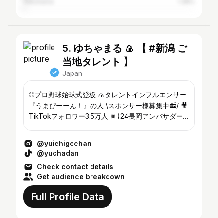
Yokohama
1.38%
5. ゆちゃまる 🍙 【 #新潟 ご
当地タレント 】
Japan
⚾️プロ野球始球式登板 🍙タレントインフルエンサー
『うまぴーーん！』の人 \スポンサー様募集中📻/ 🎥
TikTokフォロワー3.5万人 🎇⌇24長岡アンバサダー
【観光大使】 📺⌇ドラマCM出演🎤 ♨️⌇温泉⌇サウナ⌇
旅館⌇利き酒🍶 イベントTV出演・モデル SNS運用/
@yuichigochan
講演会・PRご依頼はDMへ
@yuchadan
Check contact details
Get audience breakdown
Full Profile Data