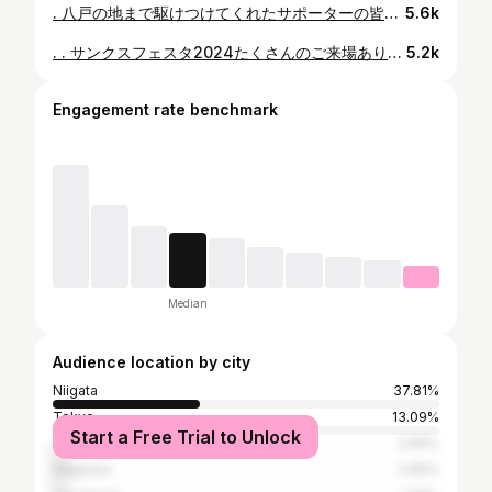
. 八戸の地まで駆けつけてくれたサポーターの皆さん、現地にはいなくても応援してくださっている皆さん、熱い応援ありがとうございました。 素直に喜べないゲームだったのは百も承知のうえで、応援し続けてくれた皆さんに勝利を届けられて良かったです。 PK戦のゴール裏の雰囲気、最高でした。 間違いなくみんなが勝たせてくれました。 次もよろしくお願いします！！ #albirex #アルビレックス新潟 #FGA
5.6k
. . サンクスフェスタ2024たくさんのご来場ありがとうございました。 お互いにありがとうを伝え合う幸せな時間になって みんなの心がまたひとつ近づいた気がします！ このポジティブなパワーがリーグ残り3試合に必ず繋がると信じています。 そしてチームメイト、スタッフ、フロントのみんな。 事前の準備や積極的な参加ありがとう！
5.2k
Engagement rate benchmark
Median
Audience location by city
Niigata
37.81%
Tokyo
13.09%
Start a Free Trial to Unlock
Chuo-ku
3.99%
Nagaoka
2.96%