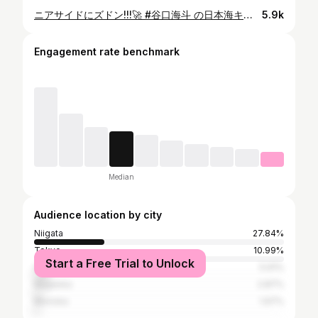
ニアサイドにズドン!!!🚀 #谷口海斗 の日本海キャノンが炸裂🌊 #アルビレックス新潟 #Jリーグ #jleague #サッカー #soccer #football #明治安田Ｊリーグ #DAZN独占
5.9k
Engagement rate benchmark
Median
Audience location by city
Niigata
27.84%
Tokyo
10.99%
Start a Free Trial to Unlock
Chūō-ku
5.91%
Nagaoka
2.87%
Morioka
1.97%