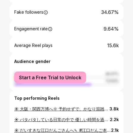
34.67%
Fake followers
9.64%
Engagement rate
15.6k
Average Reel plays
Audience gender
female
26.47%
Start a Free Trial to Unlock
male
73.53%
Top performing Reels
☀︎ 大阪・関西万博へ🌞 予約せずで、かなり混雑していましたが 5つくらいのパビリオンに行けました☺︎ ポルトガルとスペインのパビリオンに行けて 満足です🇵🇹🇪🇸 それにしても関西あっつい〜！！ #大阪関西万博 #万博
3.8k
☀︎ バタバタしている日常の中で 優しい時間を過ごせました〜。 夏〜。
2.2k
☀︎ だいすきな江口だんごさんへ🍡 #江口だんご本店 #江口だんご #新潟 #新潟グルメ #新潟観光
2.1k