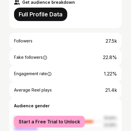
Get audience breakdown
Full Profile Data
27.5k
Followers
22.8%
Fake followers
1.22%
Engagement rate
21.4k
Average Reel plays
Audience gender
female
76.94%
Start a Free Trial to Unlock
male
23.06%