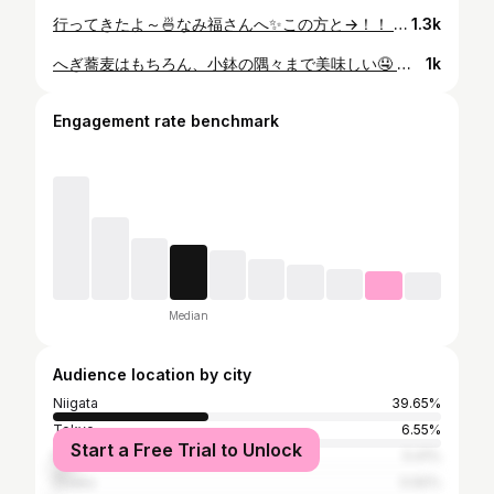
行ってきたよ～🍜なみ福さんへ✨この方と→！！ やっぱり美味しい🤤ラーメンもチャーハンも。 客層の幅がとても広くて、 赤ちゃんからおじいちゃんおばあちゃんまで ひっきりなしに来ていたのが印象的でした。 あっさり細麺は最強なのかもしれないっ！！！ 初めて食べたニイガタ姉さんも感動してました✨ それにしても姉さんはどこに行っても目立つ😵‍💫！！ 今日のもう一つのお目当ては なみ福さんの新商品、塩バスクチーズケーキ！ 今は冷蔵庫の中。楽しみ楽しみ🤤💖 いつも元気に迎えてくださるなみ福の皆さん 今日もありがとうございました✨ #なみ福 #新潟ラーメンなみ福 #新潟ラーメン #新潟ラーメン部 #ニイガタ姉さん #プライベート #角田浜 #新潟市西蒲区 #伊勢みずほ #麺活
1.3k
へぎ蕎麦はもちろん、小鉢の隅々まで美味しい🤤 だし巻き卵なんてね、もう感動モノですよ。 美味しいおそば食べたーいってなったら DeKKY401の粋やさんにいってもりもり食べて 美味しいものたちと一緒に 私も写ってるポスター見てきてね🤪💖 #粋や #越後へぎそば処粋や #dekky401 #デッキー401 #アンバサダー #伊勢みずほ #新潟市ランチ #へぎ蕎麦 #新潟 #niigata
1k
Engagement rate benchmark
Median
Audience location by city
Niigata
39.65%
Tokyo
6.55%
Start a Free Trial to Unlock
Nagaoka
5.41%
Ōsaka
0.92%