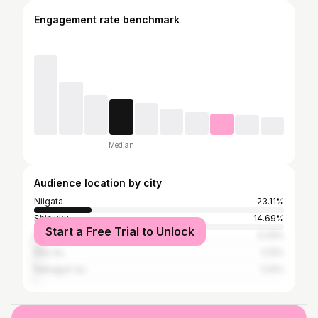
Engagement rate benchmark
Median
Audience location by city
Niigata
23.11%
Shinjuku
14.69%
Start a Free Trial to Unlock
Nagaoka
3.33%
Kita-ku
2.12%
Nakagyō-ku
1.24%