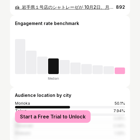
🍰 岩手県１号店のシャトレーゼが 10月2日、月が丘にオープンしました。 オープン翌日の土曜日ということもあり 長蛇の列を予想して行きましたが、 思った程混んでおらず5分程で店内に。 ケーキ、洋菓子、和菓子、 焼き菓子、アイスはもちろんのこと、 ワインまで購入可能なのには ちょっと驚きました。 手土産や自宅用に 気軽につかえる価格帯なので、 活用する機会が増えそうな予感です。 [ シャトレーゼ 盛岡月が丘店 ] 盛岡市月が丘2丁目8番７号 ◆TEL 019-681-3045 ◆営業時間 9:00～21:00 ◆定休日 年中無休 --------------------------------------------------------------- #もりもり盛岡 #盛岡市 #盛岡 #盛岡グルメ #盛岡シャトレーゼ #シャトレーゼ #月ケ丘シャトレーゼ #盛岡ウイーツ #盛岡スウィーツ #スイーツ好き #スイーツ好きな人と繋がりたい #シャトレーゼ好きな人と繋がりたい #月ケ丘 #月が丘
892
Engagement rate benchmark
Median
Audience location by city
Morioka
50.1%
Tokyo
7.94%
Start a Free Trial to Unlock
Sendai
3.26%
Hanamaki
2.34%
Kitakami
1.32%