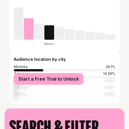
Median
Audience location by city
Morioka
29.1%
Tokyo
14.29%
Start a Free Trial to Unlock
Sendai
6.35%
Fukuoka
3.97%
Kita-ku
3.44%
Search & filter