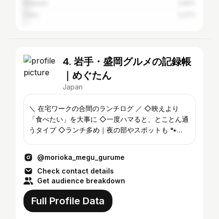
Kitakami
2.62%
Oshu
2.27%
4. 岩手・盛岡グルメの記録帳
｜めぐたん
Japan
＼ 在宅ワークの合間のランチログ ／ ◇映えより
「食べたい」を大事に ◇一度ハマると、とことん通
うタイプ ◇ランチ多め｜夜の部やスポットも 🐾
鴨・生牡蠣・きのこが好き（年中無休） ✉️お仕事・
PR相談はDMへ
@morioka_megu_gurume
Check contact details
Get audience breakdown
Full Profile Data