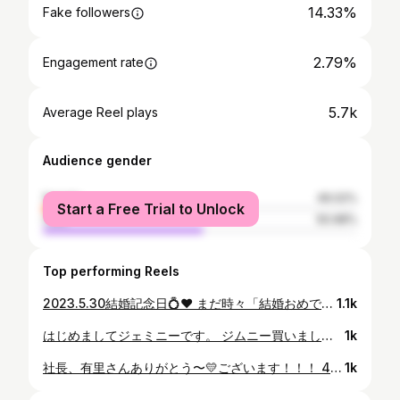
14.33%
Fake followers
2.79%
Engagement rate
5.7k
Average Reel plays
Audience gender
female
49.02%
Start a Free Trial to Unlock
male
50.98%
Top performing Reels
2023.5.30結婚記念日💍❤️ まだ時々「結婚おめでとう」と言っていただくのですが、もう5回目の結婚記念日。はやっ！ ずっと楽しいな。 最近はかっこいいなあ〜って思って見てると「見るな！」ってなかなかの本気度で言われるのがお気に入りです☺️ (M的要素は少なめの自覚です⚡️) 今日は高知で福永洋一記念✨なので先日、早めの記念温泉♨️ 今はなかなかゆーっくり過ごせることが少ないけどずっと藤江くんの夢、応援っ📣✨ これからも一緒にたくさん笑おおおおう❤️‍🔥 #結婚記念日 #5回目 #楽しい #指輪 #Hawaii #また行きたい🏝️ @tatsunori6
1.1k
はじめましてジェミニーです。 ジムニー買いました。 首に夢グループのひんやりリングをつけている暑い夏に。 おかあさんが真顔で「買ったんでしょ？ジェミニー」と言ってきたので名前はジェミニーです。 いろんなところに一緒にいくぞー！ よろしくね💛 そしてハス子…今までありがとう（ ; ; ）🖤 #ジムニー #アルパインスタイル #キネティックイエロー #エヌズステージ #エヌズステージ盛岡 #ジェミニー #最初に乗せる人こだわるタイプ #ありがとうハス子 #ハスラー #ジムニーライフ #楽しみ
1k
社長、有里さんありがとう〜💛ございます！！！ 4年ぶりのTMEJフェスティバルinいわて。 トヨタ自動車東日本株式会社の社員さん、ご家族の皆さまと久しぶりにとっても楽しい時間を過ごせました。 いつもゲストが豪華なのですが今年も最高！！！ ほいけんたさん、夢グループの石田社長、保科有里さん😍😍😍 ゲストお2組の名前を聞いた瞬間、からだぐぅ夏になって色おまかせ首元ひんやりリングを買っておりました🥹 首元ひんやりリング(黄色💛)をメインとしたコーディネートではりきりMC✨ 人生ではじめて「明石家さんまさんです！」って言ってちょっぴり緊張。笑 生からだぐぅ♪もきけました🕺✨ ほいさんが歌うのはハイプレッシャーではなくホイプレッシャーだそうです😎✨ そしてお写真を快く撮ってくださった夢グループ石田社長と有里さん。 お2人のステージは癒しでもあり夢のようでもありテレビをみてるようでもあり。笑 感動しすぎてシーデーを買いました。 デーブイデーは持ってこなかったと社長がおっしゃってました🥹💛 DAMのカラオケに入っていると教えていただいたので覚えて歌います！ 相手募集✨ 8月の新曲も楽しみです！！！ 石田社長、有里さんも大谷くんお兄さんにびっくりしていたTMEJ硬式野球部の皆さまもかっこよかった！！✨ Instagramもしっかりフォロー✨ おもいっきり応援しております🔥 いろんな意味であっつあつなTMEJフェスティバル🔥 来年もお邪魔できますように🥹✨✨ #TMEJフェスティバルinいわて #トヨタ自動車東日本株式会社 #ほいけんた さん #ホイプレッシャー #夢グループ #石田社長 #保科有里 さん #首元ひんやりリング #シーデー #サイン入り💛 #カラオケ #相手募集 #TMEJ硬式野球部 #応援📣 #暑い1日🔥 #MC #ありがとうございます
1k