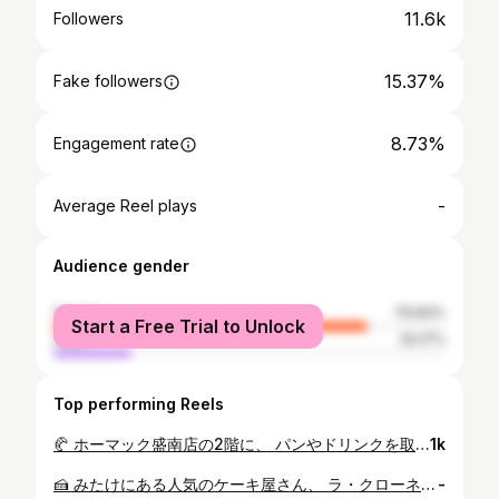
11.6k
Followers
15.37%
Fake followers
8.73%
Engagement rate
-
Average Reel plays
Audience gender
female
79.83%
Start a Free Trial to Unlock
male
20.17%
Top performing Reels
🥐 ホーマック盛南店の2階に、 パンやドリンクを取り扱うカフェがオープン。 3月にオープンした様ですね。 既に何度かお世話になっていますが、 毎回あんこ入りのクロワッサンを買ってしまうため 他のメニューが試せていません…(笑) 座って食べられるスペースも お店の向かい側にあるので、 買い物ついでにフラッと立ち寄れます。 100円ソフトクリームも気になるところ。 買い物にちょっと疲れた時などに 休憩してみてはいかがでしょうか。 （もちろんテイクアウト可能です！） [ ベンベンカフェ （BEN BEN CAFE） ] 盛岡市向中野7丁目16番77号 DCM ホーマック盛南店２階 ◆営業時間 10:00〜18:00 --------------------------------------------------------------- #もりもり盛岡 #盛岡市 #盛岡 #盛岡グルメ #盛岡ランチ #盛岡カフェ #盛岡テイクアウト #ホーマック #Homac #ホーマック盛南店 #盛岡クロワッサン #morioka #盛岡パン屋 #盛岡スウィーツ #盛岡スイーツ
1k
🍰⁡ みたけにある人気のケーキ屋さん、⁡ ラ・クローネ(La krone)に⁡ 2週連続でお邪魔しました。⁡ ⁡ 午後に行ったせいか⁡ 駐車場も空いていましたが、⁡ 土日の開店直後は混んでいました。⁡ ⁡ 前回は、ショートケーキとチーズケーキ。⁡ 今回は、和栗のモンブランと⁡ ガトーショコラを購入。⁡ ⁡ チーズケーキは土曜日限定とのこと。⁡ （癖になる美味しさ！）⁡ ⁡ 全部美味しかったので、⁡ 全種類制覇するつもりで⁡ 近々また伺わせていただこうと思います。⁡ ⁡ ⁡ [ ラ・クローネ(La krone) ]⁡ 岩手県盛岡市みたけ5-11-29⁡ ⁡ ◆営業時間 11:00～18:30⁡ ◆定休日 水曜日・木曜日不定休⁡ ◆電話番号 019-641-2843⁡ ⁡ ⁡ ---------------------------------------------------------------���⁡ #もりもり盛岡 #盛岡市 #盛岡 #盛岡グルメ #盛岡ランチ #盛岡ケーキ #盛岡ケーキ屋 #岩手スウィーツ #盛岡スウィーツ #盛岡スイーツ #岩手スイーツ #morioka #ケーキ屋 #みたけケーキ屋
-