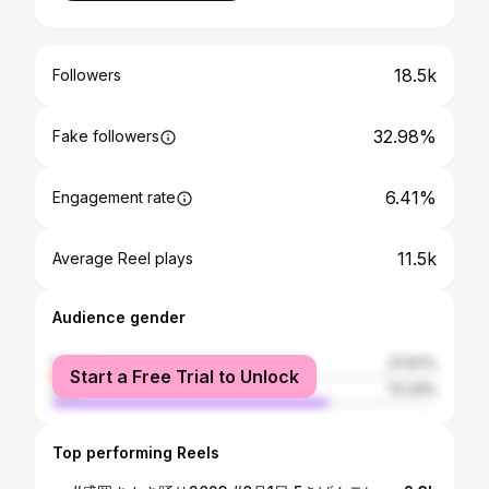
18.5k
Followers
32.98%
Fake followers
6.41%
Engagement rate
11.5k
Average Reel plays
Audience gender
female
27.67%
Start a Free Trial to Unlock
male
72.33%
Top performing Reels