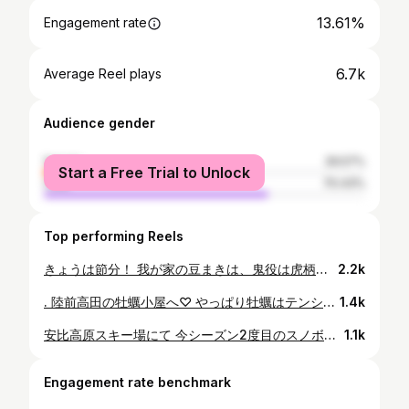
13.61%
Engagement rate
6.7k
Average Reel plays
Audience gender
female
29.57%
Start a Free Trial to Unlock
male
70.43%
Top performing Reels
きょうは節分！ 我が家の豆まきは、鬼役は虎柄パンツ一丁になって 外に出されるというシビアなものでした👹 (もちろん担当するのは兄たち) . そんなきょうは恵方巻きの取材をしてきました～ 食べ終わる直前なのであまり恵方巻きには見えませんが… 贅沢な具材が使われていてとても美味しかったです💓 このあと6時9分からの#mitライブニュース でお伝えします！ . それと手を見てください！！無意識にキムタク持ちしていました🤞🤞 . #岩手 #いわて #岩手めんこいテレビ #めんこいテレビ #アナウンサー #住本結花 #節分 #恵方巻き #恵方巻
2.2k
. 陸前高田の牡蠣小屋へ♡ やっぱり牡蠣はテンション上がりますね～ 生、蒸し、グラタン、炊き込みご飯…たくさん食べました🥰 今度は食べ放題に行こうと思います！ 岩手の牡蠣は濃厚で本当においしいので 県外の方もお取り寄せなどで試してほしいです✨ . #岩手 #いわて #岩手県 #牡蠣 #牡蠣小屋 #アナウンサー #岩手めんこいテレビ #住本結花
1.4k
安比高原スキー場にて 今シーズン2度目のスノボ🏂 吹雪いていて大変でしたが その分雪はふわっふわで気持ちよかったです！ . #岩手 #岩手県 #岩手めんこいテレビ #めんこいテレビ #安比高原スキー場 #スノーボード #安比高原 #アナウンサー #住本結花
1.1k
Engagement rate benchmark