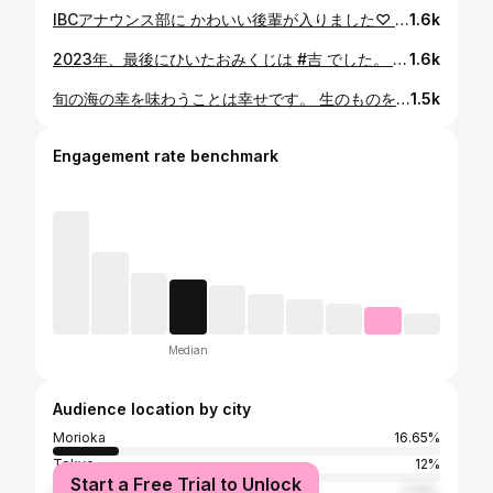
IBCアナウンス部に かわいい後輩が入りました♡ #徳岡伶美 アナウンサーです！ #神奈川出身 #食べるの好き など共通点が多くて おしゃべりが楽しいです🥰 これから一緒にがんばろう！！ なぜか紅しょうがを持ち上げる #大塚富夫 アナウンサー。 #IBC岩手放送 #岩手 #盛岡 #うし亭 #じゃじゃおいけん #じゃじゃ麺 #アナウンサー #今井日奈子
1.6k
2023年、最後にひいたおみくじは #吉 でした。 周りの方の支えにより 毎日お仕事に励むことができた一年でした。 関わった全ての方に感謝しています。 来年は、もう少し 自分が誰かを支えられるよう… 成長していきたいです。 #盛岡八幡宮 #お詣り #幸先詣 #おみくじ #IBC岩手放送 #アナウンサー #今井日奈子
1.6k
旬の海の幸を味わうことは幸せです。 生のものを食べると 揚げ物が食べたくなり…のエンドレス。 ちなみに今日11/21は #カキフライの日 ですね🦪 #時差投稿 #岩手 #盛岡 #お鮨 #盛岡グルメ #お刺身 #カキフライ #芋の子汁 #アナウンサー #今井日奈子
1.5k
Engagement rate benchmark
Median
Audience location by city
Morioka
16.65%
Tokyo
12%
Start a Free Trial to Unlock
Sendai
2.58%