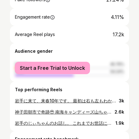
4.11%
Engagement rate
17.2k
Average Reel plays
Audience gender
female
45.76%
Start a Free Trial to Unlock
male
54.24%
Top performing Reels
岩手に来て、来春10年です。 最初は右も左もわからず。自分に言い聞かせるように『置かれた場所で咲きなさい』という本が、カバンのなかに入っていたことを思い出します。 岩手を離れる前からこのような形を考えていましたが、人生の選択の中でどうしても予定通りには行かず。少し遅くなりましたが、相手の理解も今このような形に落ち着きました。 あえてご報告する必要があるのだろうか…とずっと考えていましたが、いろんな方の顔が浮かんできて。 何もできない新米の頃から娘のように応援してくださった方。TOMOMI45ゴールの時一緒に泣いてくださった方。神子田朝市のドキュメントで心を寄せてくださった方。岩手に戻ってきたことを受け入れてくれた方。 今はテレビに出ていた頃より直接のやりとりは少ないですが。一つの節目として。支えてくださった御礼とご報告がしたくてご報告いたしました。 結婚いたしました。 これからも、岩手でずっと…。 @nue.00000 @pinaco_0319 @chongcoco23 @takamune.i
3k
神子田朝市で奇跡🥹 南海キャンディーズ山ちゃん。 朝市に！！ 4/27（土）山ちゃん単独ライブでした！ その翌日、朝市に。 最高に面白くて。 正直、観客のこちらが笑い疲れました。
2.6k
岩手のじぃちゃんのお話し。 これまでお世話になったみなさんをお呼びしたかったのですが。式は親族のみで小さく行うことにしました。 特に心配させてしまっていた人にはちゃんと挨拶してきたくて。 神子田朝市のひっつみやさん。 高橋仁さん。左隣は伊藤吟子さん。 2021年1月。突然お仕事をおやすみして復帰したあと。半年ぶりに顔を出すと『心配したぞ』と怒られました。 2022年9月。東京に行くと報告しました。『魔除けだ』といって東北新幹線開通記念の懐中時計をくれました。高橋さんのお兄さんが『東京に行って無事に帰ってきたから…』と。 強力な魔除けのおかげか、わたしはその後たった半年で東京から帰ってきてしまいます。（…強力すぎますね 笑） 白無垢でアポ無し訪問したら、最初誰だかわからないという顔で沈黙。ちょっとしてから、わかった顔をしてくれました。 『いつまでも高校生だと思っていたのに…めでたい！寿命が10年伸びた』と。 これからもひっつみが食べられそうです。よかった。 最後まで涙を拭きながら見送ってくれた高橋さん。翌日も会いに行くと『お祝いだ』とひっつみを一杯ごちそうしてもらいました。 沁みました。 @nue.00000 @takamune.i @pinaco_0319 @chongcoco23
1.9k