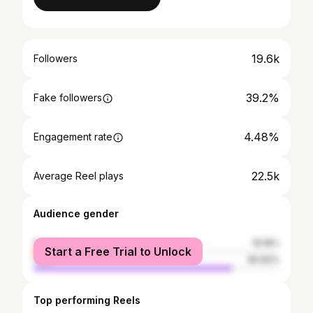
19.6k
Followers
39.2%
Fake followers
4.48%
Engagement rate
22.5k
Average Reel plays
Audience gender
female
19.18%
Start a Free Trial to Unlock
male
80.82%
Top performing Reels