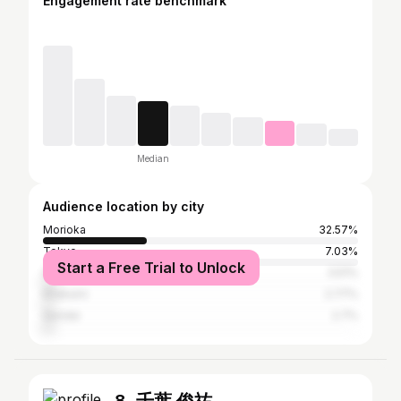
Engagement rate benchmark
Median
Audience location by city
Morioka
32.57%
Tokyo
7.03%
Start a Free Trial to Unlock
Hanamaki
3.51%
Kitakami
2.77%
Sendai
2.7%