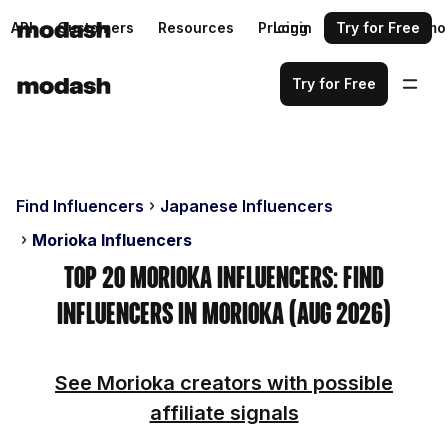
API
Customers
Resources
Pricing
Login
Request a demo
Try for Free
Try for Free
Find Influencers
Japanese Influencers
Morioka Influencers
Top 20 Morioka Influencers: Find
Influencers in Morioka (Aug 2026)
See Morioka creators with possible
affiliate signals