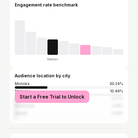
Engagement rate benchmark
Median
Audience location by city
Morioka
30.24%
Shinjuku
10.49%
Start a Free Trial to Unlock
Kitakami
3.77%
Hachinohe
2.34%
Sendai
2.04%