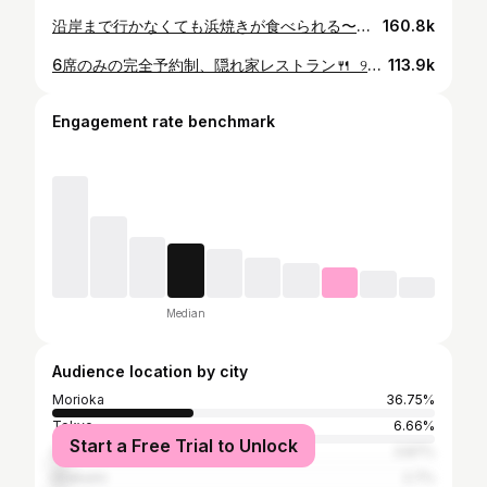
沿岸まで行かなくても浜焼きが食べられる〜✨ ⁡ ୨୧┈┈┈┈┈┈┈┈┈┈┈┈୨୧ 他の投稿は ▶️ @morioka_megu_gurume ୨୧┈┈┈┈┈┈┈┈┈┈┈┈୨୧ ⁡ ✼••──────────••✼ 出張カキ小屋 牡蠣奉行 📍イオンスーパーセンター盛岡渋民店 🏢岩手県盛岡市渋民鵜飼20−1 @dice_kitchen2525 ※混雑時90分制 ※荒天時営業中止あり ✼••──────────••✼ ⁡ 5月17日（金）から6月9日（日）までの 期間限定！ ⁡ お店に並んでいる海鮮などを トレイに乗せて、会計をしてもらってから テーブルで焼いて食べるシステム✨ ⁡ ⁡ 牡蠣1kgが通常1,320円（税込）のところ、 東北支援価格て660円（税込）と 破格のお値段🤭✨ ⁡ 牡蠣のほかにもホタテ、サザエ、赤海老、 ホッキ、イカ、つぶ貝、タコ、鮎、鶏、豚、牛など 焼き物がたくさんありました♪ ⁡ ⁡ 個人的には 赤海老、サザエ、ホタテが最高🤤✨ ⁡ ホタテはやっぱりバター醤油よね💕 ⁡ ⁡ この日は女子会で利用したんだけど、 ワイワイ言いながら食べる海鮮は とっても楽しかったです♪ ⁡ 場所はイオン渋民店の駐車場🚗 ⁡ 天候によっては 寒さ対策など忘れずに🌬️ ⁡ ⁡ めぐたん ⁡ ⁡ *♬゜─────────────── 出張カキ小屋 牡蠣奉行 📍イオンスーパーセンター盛岡渋民店 🏢岩手県盛岡市渋民鵜飼20−1 @dice_kitchen2525 🕛11:00〜21:00 （LO．20:30） 🚗 駐車場 あり ※混雑時90分制 ※荒天時営業中止あり ───────────── *♬゜ ⁡ #盛岡 #岩手 #岩手県 #盛岡市 #盛岡グルメ #岩手グルメ #浜焼き #海鮮焼き #焼き牡蠣 #盛岡海鮮 #岩手海鮮 #イオンスーパーセンター渋民 #牡蠣奉行 #pr
160.8k
6席のみの完全予約制、隠れ家レストラン🍴 ⁡ ୨୧┈┈┈┈┈┈┈┈┈┈┈┈୨୧ 他の投稿は ▶️ @morioka_ai_gurume ୨୧┈┈┈┈┈┈┈┈┈┈┈┈୨୧ ⁡ ✼••──────────••✼ 📍tsumugi 🏢岩手県盛岡市天昌寺町4−26 @tsumugi_morioka ✼••──────────••✼ ⁡ 住宅街にひっそりと出来た 隠れ家的なレストランにご招待いただきました🍽️ ⁡ なんと私、 お客様第1号だったみたいです。 感激🥺♡ ⁡ ⁡ 店内はガラス張りで開放感抜群✨ ⁡ 素材やグラス、カトラリー、お皿の他 飲み物も全て東北のものを使用していました🍇 ⁡ 飲み物もコースに組み込まれていて、 私がいただいたのはノンアルのペアリングコース🥂✨ ⁡ ⁡ イノベーティブということで 和洋中の枠にとらわれない、 他では食べたことのないコースでした🤤 ⁡ ノドグロの春巻きだったり 短角牛の薪焼き（炭焼きでは無い😳❗️）、 牡蠣とふきのとうのパエリヤや 稲庭うどん等などなど…。 ⁡ ⁡ オープンキッチンで シェフとパティシエの様子を見ることが出来、 更に全て東北のもので囲まれていただく食事は 唯一無二の体験でした☺️✨ ⁡ ⁡ 2月は夜営業のみ、 3月からランチ営業（金土日）も開始するです🍽️ （ランチの予約は近日公開 @tsumugi_morioka ） ¨¨¨¨¨¨¨¨¨¨¨¨¨¨¨¨¨¨¨¨¨¨¨¨¨¨¨¨¨¨¨¨¨ 🌞ランチ ノンアルコールペアリング¥9,000 アルコールペアリング ¥11,000 🌛ディナー ノンアルコールペアリング ¥16,500 アルコールショートペアリング¥18,000 アルコールフルペアリング¥22,000 ¨¨¨¨¨¨¨¨¨¨¨¨¨¨¨¨¨¨¨¨¨¨¨¨¨¨¨¨¨¨¨¨¨ ⁡ ⁡ めぐたん ⁡ ⁡ *♬゜─────────────── 📍tsumugi 🏢岩手県盛岡市天昌寺町4−26 @tsumugi_morioka 🌇12時一斉スタート 🌉18時半一斉スタート 🗓 定休日 無し 🚗 あり ───────────── *♬゜ ⁡ ⁡ #盛岡 #岩手 #盛岡ごはん #岩手ごはん #岩手グルメ #盛岡グルメ #岩手ランチ #盛岡ランチ #盛岡レストラン #岩手レストラン #盛岡イノベーティブ #岩手イノベーティブ #イノベーティブ #イノベーティブレストラン #盛岡tsumugi #pr
113.9k
Engagement rate benchmark
Median
Audience location by city
Morioka
36.75%
Tokyo
6.66%
Start a Free Trial to Unlock
Sendai
3.87%
Kitakami
2.7%