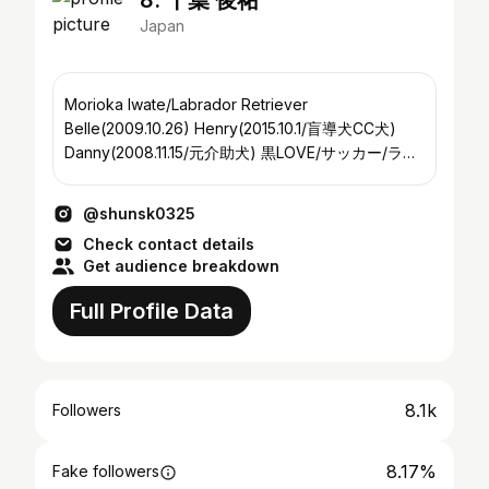
8. 千葉 俊祐
Japan
Morioka Iwate/Labrador Retriever
Belle(2009.10.26) Henry(2015.10.1/盲導犬CC犬)
Danny(2008.11.15/元介助犬) 黒LOVE/サッカー/ラー
メン🍜/🍺/食べ歩き/朝活/病院/散歩
@shunsk0325
Check contact details
Get audience breakdown
Full Profile Data
8.1k
Followers
8.17%
Fake followers