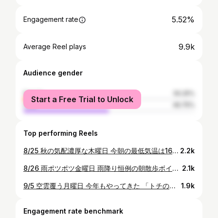
5.52%
Engagement rate
9.9k
Average Reel plays
Audience gender
female
50.25%
Start a Free Trial to Unlock
male
49.75%
Top performing Reels
8/25 秋の気配濃厚な木曜日 今朝の最低気温は16℃ 窓開けて寝てると寒いくらい 朝晩は鈴虫大合唱 今年の夏は雨降りばかりだったから 山のキノコは大いに育ってるはず あ〜楽しみ😋 #黒犬 #ラブラドール #dog #retriver #blacklab #labrador #labradorretriver #labradors #黒ラブ #dogstagram #labradise #lablove #dogslife #dogphotography #belle #henry #黒ラ部 #東北でよかった #犬と暮らす生活 #多頭飼い #盛岡暮らし #labstagram #doglife
2.2k
8/26 雨ポツポツ金曜日 雨降り恒例の朝散歩ボイコット 臍を曲げている爺さんがいます 「おら、散歩なんか行かねーだ」 一歩も動かない😅 Henry今日はトリマー学校で実習モデル犬 綺麗にしてもらってこよう #黒犬 #ラブラドール #dog #retriver #blacklab #labrador #labradorretriver #labradors #黒ラブ #dogstagram #labradise #lablove #dogslife #dogphotography #belle #henry #黒ラ部 #東北でよかった #犬と暮らす生活 #多頭飼い #盛岡暮らし #labstagram #doglife #雨降り散歩ボイコット
2.1k
9/5 空雲覆う月曜日 今年もやってきた 「トチの実が落ちます」の季節 既に至る所に落ちているトチの実 Henry我慢できず、食べようと…😅 さ、山で胡桃拾いしなきゃ #黒犬 #ラブラドール #dog #retriver #blacklab #labrador #labradorretriver #labradors #黒ラブ #dogstagram #labradise #lablove #dogslife #dogphotography #belle #henry #黒ラ部 #東北でよかった #犬と暮らす生活 #多頭飼い #盛岡暮らし #labstagram #doglife #トチの実が落ちます
1.9k
Engagement rate benchmark