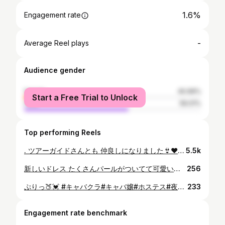
1.6%
Engagement rate
-
Average Reel plays
Audience gender
female
40.99%
Start a Free Trial to Unlock
male
59.01%
Top performing Reels
. ツアーガイドさんとも 仲良しになりました👙❤️ フィリピン人っぽいと どこ行っても言われました😂笑 . #セブ島 #セブ島旅行 #パンダノン島 #pandanon #cebu #cebuphilippines #海外旅行 #水着 #水着女子 #ビキニ #桃尻 #グラビア #キャバ #キャバクラ #キャバ嬢
5.5k
新しいドレス たくさんパールがついてて可愛いっ🍒🖤 載せるの迷ったからどちらもっ どっちが好みかな？？ #ポケパラ #ポケパラ東北 #キャバクラ#キャバ嬢#ホステス#夜職 #キャバドレス#キャバ嬢ヘアメイク #盛岡キャバ#盛岡キャバクラ #すすきの#仙台#国分町#盛岡#中洲 #歌舞伎町#六本木#銀座#北新地 #筋トレ #桃尻 #お尻 #可愛い #かわいい
256
ぷりっ🍑💓 #キャバクラ#キャバ嬢#ホステス#夜職 #キャバドレス#キャバ嬢ヘアメイク #盛岡キャバ#盛岡キャバクラ #すすきの#仙台#国分町#盛岡#中洲 #歌舞伎町#六本木#銀座#北新地 #可愛い #かわいい #可愛い女の子 #筋トレ #オシャ嬢 #バニー #バニーガール
233
Engagement rate benchmark