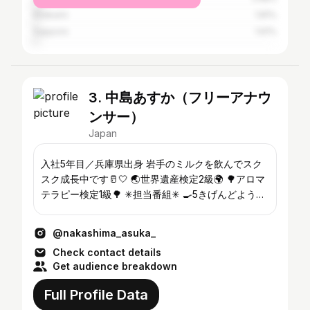
Kitakami
1.81%
Sapporo
1.61%
3. 中島あすか（フリーアナウ
ンサー）
Japan
入社5年目／兵庫県出身 岩手のミルクを飲んでスク
スク成長中です🥛🤍 🌏世界遺産検定2級🌍 🌳アロマ
テラピー検定1級🌳 ✳︎担当番組✳︎ 🍳5きげんどようび
MC ☀️5きげんテレビ 🐎うまのわなどなど🐷🐽 DM
へのお返事は出来ません🍀 #ミルク#牛乳#世界遺産
@nakashima_asuka_
#馬#競馬#旅行#アロマテラピー
Check contact details
Get audience breakdown
Full Profile Data