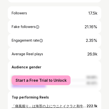
17.5k
Followers
21.16%
Fake followers
2.35%
Engagement rate
26.9k
Average Reel plays
Audience gender
female
59.58%
Start a Free Trial to Unlock
male
40.42%
Top performing Reels
「痛風握り」は海苔の上にウニとイクラと和牛が乗った贅沢な握り✨ ⁡ ୨୧┈┈┈┈┈┈┈┈┈┈┈┈୨୧ 他の投稿は ▶️ @morioka_ai_gurume ୨୧┈┈┈┈┈┈┈┈┈┈┈┈୨୧ ✼••──────────••✼ 📍個室焼肉琥珀 🏢岩手県盛岡市大通2-4-16 2F @yakiniku_kohaku_ ✼••──────────••✼ ⁡ 写っているお肉は ・琥珀焼き〜大判サーロイン〜 ・上ミスジ ・黒毛和牛タン ・和牛の握り ・痛風 ⁡ ⁡ 黒を基調とした 高級感溢れるお店✨ ⁡ メニューは意外に リーズナブルなものも多いです🤭 ⁡ お肉は全部トロけるし甘い！ 肉の質が良いのが分かる〜😍 ⁡ ランチも営業しているので サクッと食べに来るのもアリかも🥩 ⁡ ⁡ めぐたん ⁡ ⁡ 年末年始は 12月31日〜1月2日までお休みだそうです🗓️ ⁡ ⁡ *♬゜─────────────── 📍個室焼肉琥珀 🏢岩手県盛岡市大通2-4-16 2F @yakiniku_kohaku_ 🕛 [月～金] 11:00～14:30(L.O.14:00) 17:30～23:00(L.O.22:30) [土・祝] 17:30～23:00(L.O.22:30) 🗓定休日 日曜日 営業時間・定休日は変更となる場合がございますので、 ご来店前に店舗にご確認ください。 🚗無し ※食べログ情報なのでご注意ください ───────────── *♬゜ ⁡ ⁡ #盛岡 #岩手 #盛岡ごはん #岩手ごはん #岩手グルメ #盛岡グルメ #岩手ランチ #盛岡ランチ #盛岡焼肉 #岩手焼肉 #個室焼肉琥珀
222.1k