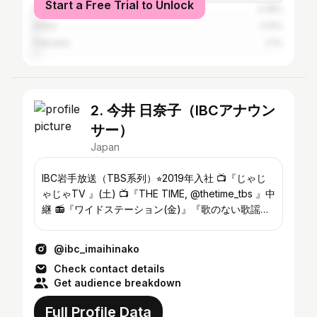
Start a Free Trial to Unlock
Kyoto
2.28%
Kōbe
2.13%
Fukuoka
2.1%
2. 今井 日奈子（IBCアナウン
サー）
Japan
IBC岩手放送（TBS系列）⭐︎2019年入社 📺『じゃじ
ゃじゃTV 』(土) 📺『THE TIME, @thetime_tbs 』中
継 📻『ワイドステーション(金)』『歌のない歌謡
曲』『民謡まわり舞台』 ❤︎昭和歌謡/さんま焼き師/
もりおかコンシェルジュ X @ibc_imahina
@ibc_imaihinako
Check contact details
Get audience breakdown
Full Profile Data