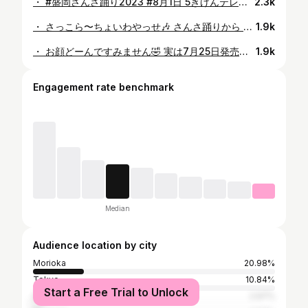
・ #盛岡さんさ踊り2023 #8月1日 5きげんテレビで盛岡の夏の風物詩 『盛岡さんさ踊り』開幕直前の様子をお伝えしました🎤 その後はパレードにも参加🧡 風船を受け取ってくれた皆さん 声をかけてくださった皆さん、嬉しかったです😊 有難うございました✨✨ 明日まで楽しみましょう😆 髪型可愛くて髪飾り取りたくなかった🤣🤣 #盛岡#岩手#morioka #夏祭り#さんさ#さんさ踊り #暑かった#夏#summer #ヘアセット#玉ねぎヘア #東北#北東北#イベント #アナウンサー#浴衣 #浴衣ヘア#浴衣女子 #水引#水引きアレンジ #夏休み#女子アナ #中島あすか#帯留 #明日まで#2023
2.3k
・ さっこら〜ちょいわやっせ🎶 さんさ踊りから もうすぐ1ヶ月だなんて、、🥹 楽しかったなあ✨✨ ちなみに、3枚目の浴衣は自前です👘 新しく黄色の帯を買って合わせてみました☺️ #盛岡さんさ踊り#さんさ踊り #さんさ#盛岡#岩手#夏祭り #東北夏祭り#女子アナ #テレビ岩手#パレード #江口アミ アナ #宮本麗美 アナ #アナウンサー#中島あすか
1.9k
・ お顔どーんですみません🤣 実は7月25日発売の #週刊プレイボーイ に ちょっくら出ています👀✨ 地方局のアナウンサーが その地域のソウルフードを紹介する企画💕 私が紹介したソウルフード、、、ヒントは👇👇 ⭐️美味しい麺 ⭐️盛岡といえばこれ！ ⭐️季節によってトッピングが変化 この3つが当てはまる大好きなアレです🙈🍜❤️ 全国の書店、コンビニで販売中です。 是非手に取ってみてくださいね🤗 週刊プレイボーイ第57巻第28号 2022年8月8日号（7月25日発売） #週刊プレイボーイ#雑誌 #岩手#盛岡#盛岡グルメ #東北#いわて #麺#週刊#アナウンサー #女子アナ#中島あすか #女子アナコーデ
1.9k
Engagement rate benchmark
Median
Audience location by city
Morioka
20.98%
Tokyo
10.84%
Start a Free Trial to Unlock
Sendai
2.97%