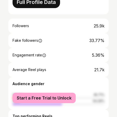
Full Profile Data
25.9k
Followers
33.77%
Fake followers
5.36%
Engagement rate
21.7k
Average Reel plays
Audience gender
female
45.71%
Start a Free Trial to Unlock
male
54.29%
Top performing Reels