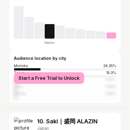
Median
Audience location by city
Morioka
26.35%
Tokyo
15.3%
Start a Free Trial to Unlock
Kitakami
3.97%
Oshu
3.68%
Sendai
2.83%
10. Saki｜盛岡 ALAZIN
Japan