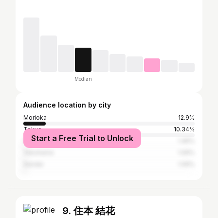
Median
Audience location by city
Morioka
12.9%
Tokyo
10.34%
Start a Free Trial to Unlock
Ōsaka
1.46%
Yokohama
1.09%
Sendai
1.09%
9. 住本 結花