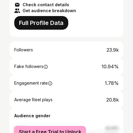
Check contact details
Get audience breakdown
Full Profile Data
23.9k
Followers
10.94%
Fake followers
1.78%
Engagement rate
20.8k
Average Reel plays
Audience gender
female
42.43%
Start a Free Trial to Unlock