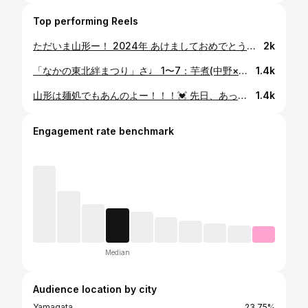
Top performing Reels
ただいま山形ー！ 2024年 あけましておめでとうございます🦖 今年おもしゃい年にすっべねー🚢🎍38 #朝倉さや
2k
「なかの東北絆まつり」さ♩ 1〜7：芋煮(中野×大鍋いがたー❤️‍🔥)、お米、玉コン、サラミ、どんどん焼き、米沢牛、マッシュルーム、でん六豆、などなど山形のんめもの大集合〜😍 東京で山形を感じられるあて嬉し楽しっけし、沢山の人が山形のんめものを美味しそうに楽しそうに食べてるのを見てなんだか誇らしくもなりました🥲🫶 イートインスペースで全然知らない隣の人と話がはじまる空気感も 東北のあったかさが作り出してくれた時間で、ほっこりほかほかだっけ🍐 8.9：お店の人がとにかく今日のホタテが最高な事とか、昔と今のイガ🦑のお話を津軽訛りで熱弁してくれてウキウキマシマシ♩ 上がりに上がったハードルを余裕で超える美味しさだっけー！磯の香り🥲🤍 10：山形花笠踊りはやっぱり美しいっけし、各県どのお祭りも大感動〜😭👏 東北の元気は皆ばやさしく、元気にすっずーーー💪❤️‍🔥 山形：#山形花笠まつり 宮城：#仙台すずめ踊り 福島：#福島わらじまつり 岩手：#盛岡さんさ踊り 青森：#黒石よされ・#青森ねぶた祭 秋田：#秋田竿燈まつり #なかの東北絆まつり 東北の魅力満載の、強くてハートフルなすんばすいお祭りだっけ🌈🌈🌈 #東京 #中野 #山形 #青森 #秋田 #岩手 #宮城 #福島 #祭り #芋煮 #はながたベニちゃん #雪若丸 #マッシュルーム #玉コンニャク #でん六 ✒️#山形市のお宝広報大使 #朝倉さや #Japan #Nakano #Tohoku #japanesefood #sayaasakura
1.4k
山形は麺処でもあんのよー！！！💓 先日、あっさり系ラーメンが食べたくて亞呉屋さんさ🍜 んまいっけ〜(しかも細麺と太麺選べるよ🥹今回はあごだし中華そばの細麺にしたよ🥹) 入りやすくて美味しいラーメン屋さん:)すきー！ #山形 #ラーメン #亞呉屋 #中華そば #Japan #Yamagata #Rahmen #sayaasakura
1.4k
Engagement rate benchmark
Median
Audience location by city
Yamagata
23.75%