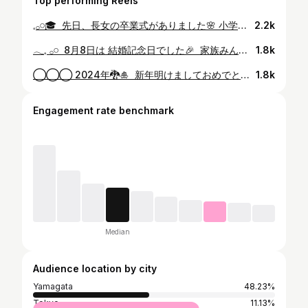
Top performing Reels
𓈒𓂂𓏸🎓 ⁡ 先日、長女の卒業式がありました🌸 小学校6年間本当にお疲れさま‼︎ ⁡ 過ぎてみれば、あっという間の 小学校生活🏫 ⁡ 中学に行っても、 元気に学校生活を送って欲しいです🫶🏻 ⁡ 夜はうちで湯田川の子供たちと 仲良しの親たちと食事会をしました☺️ みんなで卒業を祝えて 嬉しかったなぁ💗🌸 ⁡ ============== ⋆⸜ᵀᴴᴬᴺᴷ ᵞᴼᵁ⸝⋆ 湯田川温泉♨︎つかさや旅館 料理は若旦那と女将が真心込めて 作っています✨ 是非召し上がりにいらして下さい ⁡ ᶠᴼᴸᴸᴼᵂ ♡ @tsukasayaryokan_shonai ご予約はHPから𖤣𖥧𖥣𖡡𖥧𖤣 =============== #卒業おめでとう
2.2k
𓂃𓈒 𓂂𓏸 ⁡ 8月8日は 結婚記念日でした🎉 ⁡ 家族みんなで食事できて 嬉しかったなー!! ⁡ またお仕事頑張って 美味しいもの食べにいこうー！ ⁡ ================= ⋆⸜ᵀᴴᴬᴺᴷ ᵞᴼᵁ⸝⋆ 𖤐 @tsukasayaryokan_shonai ⁡ ご予約はHPから𖤣𖥧𖥣𖡡𖥧𖤣 ===============
1.8k
◯◯◯ 2024年🐉🎍 ⁡ 新年明けましておめでとうございます 今年もどうぞ宜しくお願いします🩷 ⁡ ================= ⋆⸜ᵀᴴᴬᴺᴷ ᵞᴼᵁ⸝⋆ 湯田川温泉♨︎つかさや旅館 料理は若旦那と女将が真心込めて 作っています✨ 是非召し上がりにいらして下さい ⁡ ᶠᴼᴸᴸᴼᵂ ♡ @tsukasayaryokan_shonai ご予約はHPから𖤣𖥧𖥣𖡡𖥧𖤣 =============== #2024 #新年
1.8k
Engagement rate benchmark
Median
Audience location by city
Yamagata
48.23%
Tokyo
11.13%