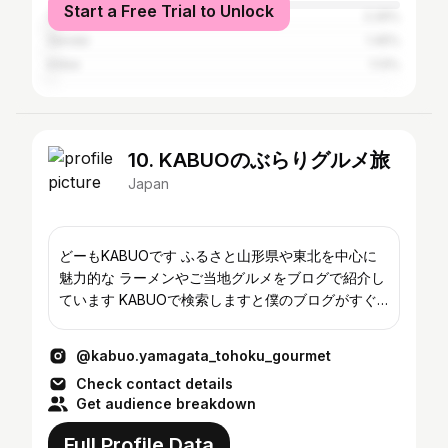
Start a Free Trial to Unlock
Ōsaka
2.26%
Sendai
1.45%
Kōbe
1.13%
10. KABUOのぶらりグルメ旅
Japan
どーもKABUOです ふるさと山形県や東北を中心に
魅力的な ラーメンやご当地グルメをブログで紹介し
ています KABUOで検索しますと僕のブログがすぐ
に 出ますのでよろしくお願いします。 下のリンクか
らブログが見れますのでぜひご覧ください
@kabuo.yamagata_tohoku_gourmet
Check contact details
Get audience breakdown
Full Profile Data