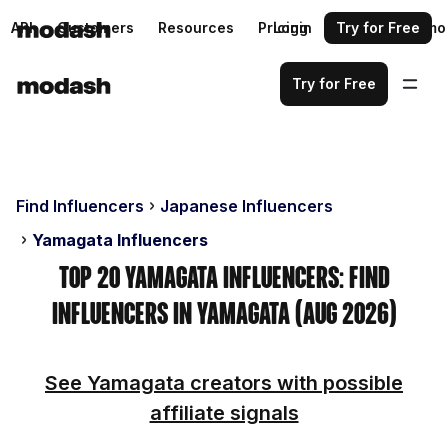
API
Customers
Resources
Pricing
Login
Request a demo
Try for Free
Try for Free
Find Influencers
Japanese Influencers
Yamagata Influencers
Top 20 Yamagata Influencers: Find
Influencers in Yamagata (Aug 2026)
See Yamagata creators with possible
affiliate signals