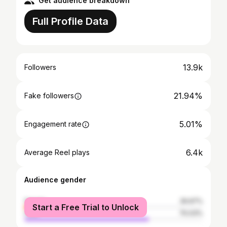
Get audience breakdown
Full Profile Data
13.9k
Followers
21.94%
Fake followers
5.01%
Engagement rate
6.4k
Average Reel plays
Audience gender
female
29.97%
Start a Free Trial to Unlock
male
70.03%