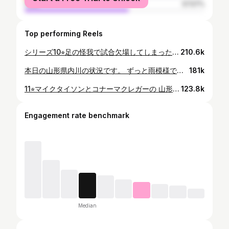
male
57.57%
Top performing Reels
シリーズ10⭐︎足の怪我で試合欠場してしまったコナーマクレガー #山形弁 #ミッチーチェン #コナーマクレガー #アテレコ
210.6k
本日の山形県内川の状況です。 ずっと雨模様ですので、 山形県内の皆様気をつけましょう。 #最上川 #乱川 #倉津川 #ミッチーチェン
181k
11⭐︎マイクタイソンとコナーマクレガーの 山形会話 #マイクタイソン #コナーマクレガー #ミッチーチェン #山形弁アテレコ #山形弁
123.8k
Engagement rate benchmark
Median