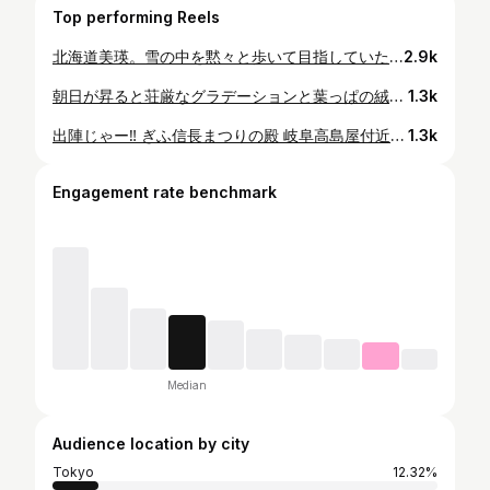
Top performing Reels
北海道美瑛。雪の中を黙々と歩いて目指していた今回の目的地に着きました。一枚の写真では、エメラルドグリーンの氷柱や川の美しさ、滝の臨場感を表現できなかったので動画にしてみました。 #誰かに見せたい景色#waterfall #滝#冬#winter #キリトリセカイ #雪景色#冬景色 #氷#酒田在住#酒田市 #photography #photographer #speedskatingcoach #山形#長野#photographylovers #酒田みっけ
2.9k
朝日が昇ると荘厳なグラデーションと葉っぱの絨毯。まるでチェック柄、自然は凄いなぁ。こういう景色を撮影できることに感謝。 #ファインダー#カメラのある生活 #私の世界#レンズ越しの私の世界 #あなたに見せたい景色 #紅葉狩り#instagram #インスタ#japan#autumn #キリトリセカイ#秋 #旅行#travel#insta_of_japan #山形県酒田市#酒田みっけ #instagramjapan #trees#木
1.3k
出陣じゃー‼︎ ぎふ信長まつりの殿 岐阜高島屋付近で📸 @ribekafujii @hanamomo.2017.0401 #藤井リベカ展示会 #11月12日まで開催中
1.3k
Engagement rate benchmark
Median
Audience location by city
Tokyo
12.32%