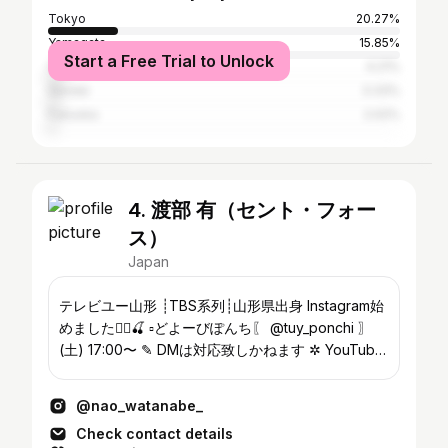
Tokyo
20.27%
Yamagata
15.85%
Start a Free Trial to Unlock
Ōsaka
4.21%
Sendai
3.33%
Fukuoka
2.02%
4. 渡部 有（セント・フォー
ス）
Japan
テレビユー山形 ┊TBS系列┊山形県出身 Instagram始
めました🙋‍♀️🍒 ▫️どよーびぽんち〖 @tuy_ponchi 〗
(土) 17:00〜 ✎ DMは対応致しかねます ✲ YouTube
はこちら❤️‍🔥
@nao_watanabe_
Check contact details