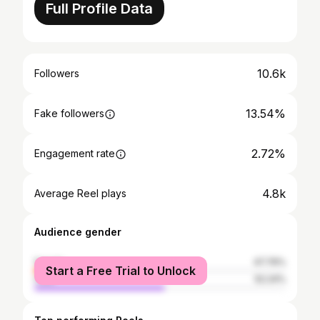
Full Profile Data
10.6k
Followers
13.54%
Fake followers
2.72%
Engagement rate
4.8k
Average Reel plays
Audience gender
female
47.76%
Start a Free Trial to Unlock
male
52.24%