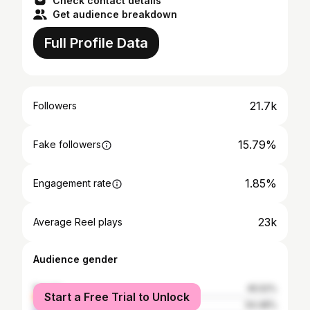
Check contact details
Get audience breakdown
Full Profile Data
21.7k
Followers
15.79%
Fake followers
1.85%
Engagement rate
23k
Average Reel plays
Audience gender
female
45.52%
Start a Free Trial to Unlock
male
54.48%