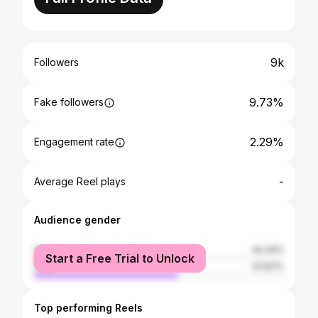
9k
Followers
9.73%
Fake followers
2.29%
Engagement rate
-
Average Reel plays
Audience gender
female
42.33%
Start a Free Trial to Unlock
male
57.67%
Top performing Reels