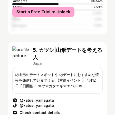
Yamagata
50.54%
Tokyo
7.53%
Start a Free Trial to Unlock
Sendai
5.38%
Chiba
2.15%
Kawagoe
1.08%
5. カツシ|山形デートを考える
人
Japan
〄山形のデートスポットや 〄デートにおすすめな情
報を発信しています！🚶 【主催イベント 】 4月12
日.13日開催！ 🍻ヤマガタエキマエバル 🍻
@yamagata_ekimae_bar ーーーーーーーーーーー
ーーーーーーーーー 各種撮影取材依頼はDMまでお
@katusi_yamagata
願いします！ ⭐️
@katusi_yamagata
Check contact details