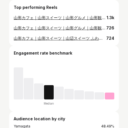
Top performing Reels
山形カフェ｜山形スイーツ｜山形グルメ｜山形観光 【保存版】山形県で4月に食べた、おすすめスイーツ14選 今回は4月に食べた絶品スイーツを厳選してご紹介。 今月は春と夏、両方の顔を持つスイーツに沢山出会えた1ヶ月でした。 今回ご紹介する14選はこちら👇 🏔️ 絶景を楽しむリゾートカフェ（山形市） 🍓 果実味溢れるパティスリーのアイス（河北町） 🍩 夜限定の焼きドーナツ専門店（寒河江） 🥐 超絶品の映えクレープ（キッチンカー） ジャンル・エリア別に楽しめる、満足度高めの14選です。 こんな方は投稿を要チェック ✔︎ 週末のカフェ巡りに使いたい ✔︎ 山形のスイーツ巡りを計画している あとで使えるよう【保存】がおすすめです 「これは外せない！」 「気になったスイーツ」 ぜひコメントで教えてください。 ＿＿＿＿＿＿＿＿＿＿＿＿＿＿＿＿＿＿＿＿＿＿＿ 山形県内のカフェ・スイーツをご紹介。 気になるお店やご質問があればお気軽にご連絡下さい。 あとで見返せるよう【保存】しておくのがおすすめです。 #山形カフェ #山形スイーツ #山形グルメ #山形カフェ巡り
1.3k
山形カフェ｜山形スイーツ｜山形グルメ｜山形観光 【保存版】山形県で上半期に食べた、最強スイーツ9選 上半期170回のカフェ活から厳選。本当に感動したスイーツだけを9つ選びました。 1月〜6月、山形県内を食べ歩いた中で「これは外せない」と思ったスイーツを一挙ご紹介します。 今回ご紹介する9選はこちら👇 🌸完璧すぎる春プリン ☕山形で最高のコーヒーゼリー 🍓週末限定ざくじゅわクレープ 🍈果物満喫！贅沢かき氷 ☕緑茶×黒糖ティラミス 🍌パティスリーのぱりぱりクレープ 🍮究極のプリン 🍑完熟桃のタルト 🍨パティスリーの果実味アイス ジャンル別に楽しめる、満足度高めの9選です。 こんな方は投稿を要チェック ✔︎ 週末のカフェ巡りに使いたい ✔︎ 山形のスイーツ巡りを計画している あとで使えるよう【保存】がおすすめです 「これは外せない！」 「気になったスイーツ」 ぜひコメントで教えてください。 ＿＿＿＿＿＿＿＿＿＿＿＿＿＿＿＿＿＿＿＿＿＿＿ 山形県内のカフェ・スイーツをご紹介。 気になるお店やご質問があればお気軽にご連絡下さい。 あとで見返せるよう【保存】しておくのがおすすめです。 #山形カフェ #山形スイーツ #山形グルメ #山形カフェ巡り
726
山形カフェ｜山形スイーツ｜山辺スイーツ ふわふわが止まらない？シフォンケーキ専門店OPEN！ 4/25に山辺町で開店した『dot 米粉のシフォンケーキ』 厳選素材を使用した圧倒的なふわふわ感が魅力のシフォンケーキが楽しめるお店です。 5種類のカットシフォンと2種類の生クリームサンドをテイクアウトにて提供。米粉だからこそ味わえる特別な一口。一度食べたら病みつきになること間違い無しです！ こんな方におすすめ ✔︎ 山辺町で間違いないスイーツを食べたい ✔︎ ふわふわのシフォンケーキを探している ✔︎ お家で上質なスイーツを味わいたい ＿＿＿＿＿＿＿＿＿＿＿＿＿＿＿＿＿＿＿＿＿＿＿ 【dot 米粉シフォンのシフォンケーキ】 ◻︎営業時間｜11:00〜16:00 ◻︎営業日｜火, 木, 土 ◻︎所在地｜山形県東村山郡山辺町山辺4541-10 ◻︎駐車場｜有 ⚠︎来店前に要チェック！ 現在、おひとり様(1世帯)あたりカットシフォン5つ、シフォンサンド2つまでの購入制限がございます。 今回注文したのは‥ ☑︎ シフォンケーキ ¥270~330 ☑︎ 生クリームサンド ¥370~430 ☟お店のアカウント @dot.chiffoncake2025 ＿＿＿＿＿＿＿＿＿＿＿＿＿＿＿＿＿＿＿＿＿＿＿ 山形県内のカフェ・スイーツをご紹介。 気になるお店やご質問があればお気軽にご連絡下さい。 あとで見返せるよう【保存】しておくのがおすすめです。 #山辺スイーツ #山辺カフェ #山形カフェ #山形グルメ #山形スイーツ
724
Engagement rate benchmark
Median
Audience location by city
Yamagata
48.49%