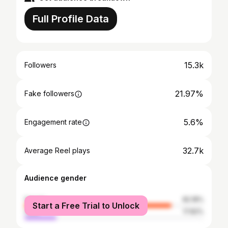
Full Profile Data
15.3k
Followers
21.97%
Fake followers
5.6%
Engagement rate
32.7k
Average Reel plays
Audience gender
female
82.18%
Start a Free Trial to Unlock
male
17.82%