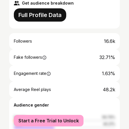
Get audience breakdown
Full Profile Data
16.6k
Followers
32.71%
Fake followers
1.63%
Engagement rate
48.2k
Average Reel plays
Audience gender
female
59.79%
Start a Free Trial to Unlock
male
40.21%