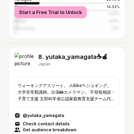
Shinjuku
14.33%
Start a Free Trial to Unlock
Shizuoka
4.57%
Sendai
3.05%
Hamamatsu
1.9%
8. yutaka_yamagata☕️🍎
Japan
ウォーキングアスリート。 🚴Bike🏃ジョギング。
大学非常勤講師。出張📸カメラマン。 不登校相談・
子育て支援 文部科学省公認家庭教育支援チーム代表
好きなもの⛸📸⚽️🚴‍♂️🍎☕️🖋🍚🌾
@yutaka_yamagata
Check contact details
Get audience breakdown