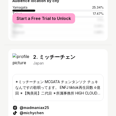
Audience location by city
Yamagata
25.34%
Tokyo
17.47%
Start a Free Trial to Unlock
Osaka
7.1%
Sendai
3.26%
Nagoya
2.88%
2. ミッチーチェン
Japan
✴︎ミッチーチェン MCGATA チェンタンソク チュキ
なんですの歌唄ってます。 ENFJ tiktok再生回数４億
回 ✴︎【陶美苑】二代目 ✴︎所属事務所 HIGH CLOUD
ファッション専用アカウント
@mitchiefashion_yamagata グッズショップはこち
@madmaniax25
ら！
@michychen