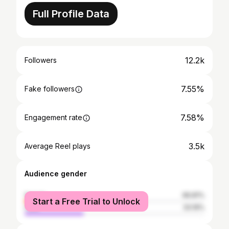
Full Profile Data
12.2k
Followers
7.55%
Fake followers
7.58%
Engagement rate
3.5k
Average Reel plays
Audience gender
female
66.81%
Start a Free Trial to Unlock
male
33.19%