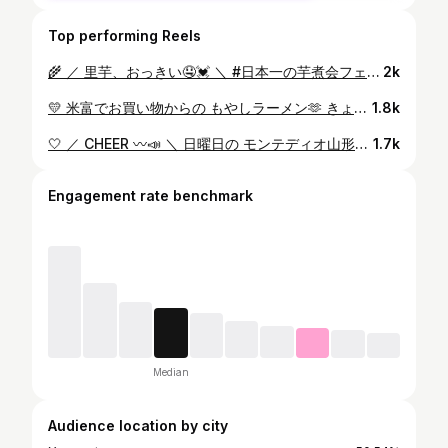
Top performing Reels
🌾 ／ 里芋、おっきい🤤💓 ＼ #日本一の芋煮会フェスティバル もちろんちゃんと食べてますよ〜 𖤣𖥧𖥣𖡡𖥧𖤣 毎年この時期になると 私の身体を流れているのは 血液じゃなく芋煮の汁のような気がする🫣❤️ 山形県民あるある🫰 そして今夜は 豚肉、味噌味の芋煮をたべることに決めた！ 庄内人あるある🫰 𖤣𖥧𖥣𖡡𖥧𖤣 #日本一の芋煮会フェスティバル #芋煮会 #芋煮 #秋 #河川敷 #新米の季節 #ふるさとの味 #山形名物 #山形観光 #山形旅行 #山形旅 #山形グルメ #汗だく女子 #どよーびぽんち #テレビユー山形 #アナウンサー #女子アナ #地方局 #渡部有 #山形 #autumn #september #yamagata #yamagatastyle #photography #photo #travel #travelgram #followme 𖤣𖥧𖥣𖡡𖥧𖤣
2k
💛 米富でお買い物からの もやしラーメン🫶 きょうも一段と ダクダクでした🤗🍜 ❤︎ #もやしラーメン #らぶです #山辺町 #山形ラーメン #山形県ラーメン #ラーメン #ラーメン女子 #あんかけラーメン #表面張力 #米富繊維 #ヨネトミストア #ショッピング #yonetomiseni #yonetomistore #shopping #アナウンサー #テレビユー山形 #女子アナ #地方局 #テレビ局 #渡部有 #山形 #東北 #イエベ #イエベ秋 #休日の過ごし方 #お休みの日の過ごし方 #yamagata #예쁘다 #귀엽다 @yonetomistore
1.8k
🤍 ／ CHEER 〰️📣 ＼ 日曜日の モンテディオ山形vs ジェフユナイテッド千葉の試合⚽️‼️ たくさんの写真を見返す度に みんなとの楽しすぎる思い出が蘇る💙💛 𓀤 お願いです🤲 毎試合踊らせてくださーい🫣💌笑 @montediogram @aita_kentaro 𓀤 #ガールズデー #モンテディオ山形 #ジェフユナイテッド千葉 #モンテ #サッカー #サッカー観戦 #jリーグ #チア #チアリーダー #スポーツ観戦 #サッカー女子 #サッカーコーデ #ユニホーム女子 #山形 #千葉 #山形観光 #勝利の女神になりたい #テレビユー山形 #アナウンサー #女子アナ #渡部有 #地方局 #東北 #yamagata #soccer #montedio #cheer #cheerleader #photo #photography 𓀤
1.7k
Engagement rate benchmark
Median
Audience location by city