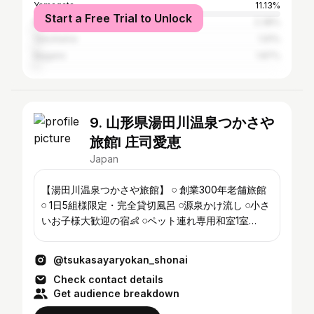
Yamagata
11.13%
Start a Free Trial to Unlock
Kyoto
2.38%
Yokohama
1.91%
Nagano
1.87%
9. 山形県湯田川温泉つかさや
旅館I 庄司愛恵
Japan
【湯田川温泉つかさや旅館】 𓏸 創業300年老舗旅館
𓏸 1日5組様限定・完全貸切風呂 𓏸源泉かけ流し 𓏸小さ
いお子様大歓迎の宿👶 𓏸ペット連れ専用和室1室
@yutakani_kurasu_cooking
@tsukasayaryokan_shonai
Check contact details
Get audience breakdown