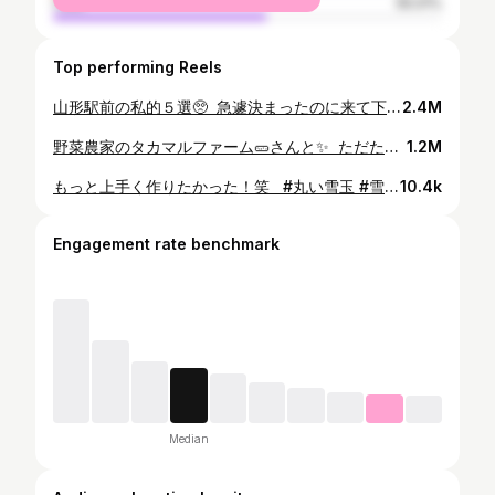
male
55.01%
Top performing Reels
山形駅前の私的５選🥺 ⁡ 急遽決まったのに来て下さった皆様ありがとうございました😭👏 ⁡ 皆の年齢足したら210歳だった！ ⁡ 平均したら42歳だった笑 ⁡ さすがです🥺✨ ⁡ ⁡#カンカンダンス #カンカンカンダンス #中国ダンス #chinesedance ⁡#山形駅前居酒屋 #山形観光 #なっちゃんママ
2.4M
野菜農家のタカマルファーム🥒さんと✨ ⁡ ただただ、きゅうりと私を撮る所を撮っただけの動画🥺笑 ⁡ まだ苗を植えたばかりなのでキュウリは成っていませんが、これからがとっても楽しみ☺️✨🥒 ⁡ ⁡ とにかく成長が早いきゅうり🥒 ⁡ 摘葉が大変らしく、土づくりから何から何まで 毎朝、早朝から夫婦で頑張ってるんです🥺 ⁡ ⁡ 素直に応援したい🙇‍♀️ ⁡ ⁡ ⁡ #タカマルファーム ⁡ ⁡ ⁡ #山形観光 #山形旅行 #赤湯温泉 #温泉街 #なっちゃんママ
1.2M
もっと上手く作りたかった！笑 ⁡ ⁡ #丸い雪玉 #雪玉の作り方 ⁡ ⁡ ⁡ #温泉街 #雪国ママ #なっちゃんママ
10.4k
Engagement rate benchmark
Median