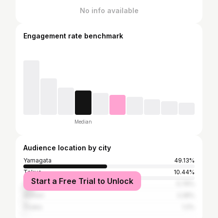
No info available
Engagement rate benchmark
Median
Audience location by city
Yamagata
49.13%
Tokyo
10.44%
Start a Free Trial to Unlock
Sendai
5.76%
Aomori
2.28%
Ōsaka
1.2%