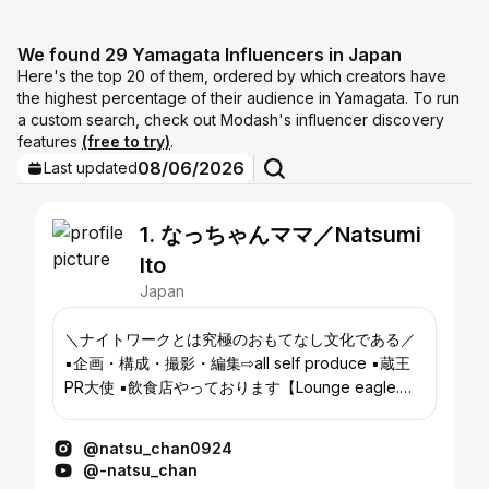
We found 29 Yamagata Influencers in Japan
Here's the top 20 of them, ordered by which creators have
the highest percentage of their audience in Yamagata. To run
a custom search, check out Modash's influencer discovery
features
(free to try)
.
08/06/2026
Last updated
1. なっちゃんママ／Natsumi
Ito
Japan
＼ナイトワークとは究極のおもてなし文化である／
▪️企画・構成・撮影・編集⇨all self produce ▪️蔵王
PR大使 ▪️飲食店やっております【Lounge eagle.】
・健全で心地よい大人の社交場を ・地域に寄り添
い、未来へつなぐ ・皆のサードプレイスでありたい
@natsu_chan0924
#山形県南陽市赤湯
@-natsu_chan