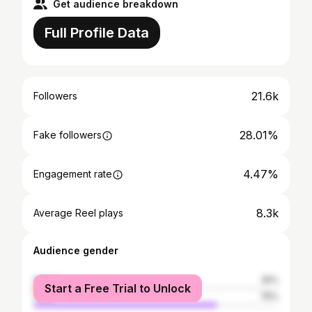
Get audience breakdown
Full Profile Data
21.6k
Followers
28.01%
Fake followers
4.47%
Engagement rate
8.3k
Average Reel plays
Audience gender
female
25%
Start a Free Trial to Unlock
male
75%