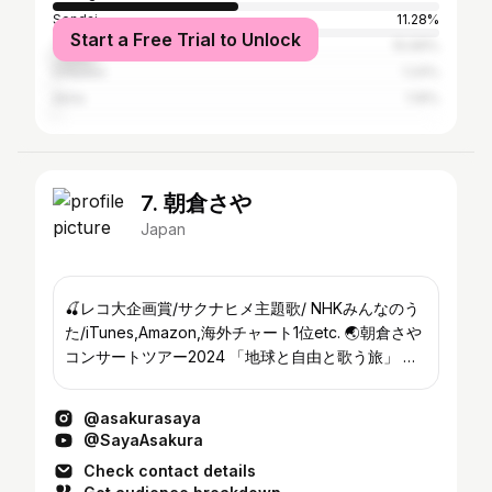
Sendai
11.28%
Start a Free Trial to Unlock
Tokyo
10.69%
Urayasu
1.24%
Akita
1.19%
7. 朝倉さや
Japan
🍒レコ大企画賞/サクナヒメ主題歌/ NHKみんなのう
た/iTunes,Amazon,海外チャート1位etc. 🌏朝倉さや
コンサートツアー2024 「地球と自由と歌う旅」 ～
遊ラン♪船38号さ乗ってあべ！〜 ▶︎山形/大阪/静岡/
広島/仙台/名古屋/東京 ▶︎庄内/札幌/京都/福岡/秋田/
@asakurasaya
浜松/東京
@SayaAsakura
Check contact details