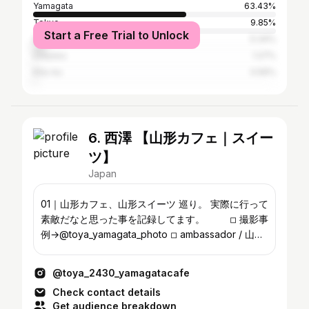
Yamagata
63.43%
Tokyo
9.85%
Start a Free Trial to Unlock
Sendai
5.34%
Urayasu
1.27%
Kita-ku
0.56%
6. 西澤 【山形カフェ｜スイー
ツ】
Japan
01｜山形カフェ、山形スイーツ 巡り。 実際に行って
素敵だなと思った事を記録してます。 ◽︎ 撮影事
例→@toya_yamagata_photo ◽︎ ambassador / 山形
Webメディア ◽︎ ambassador / @tohoku_cafe
@toya_2430_yamagatacafe
Check contact details
Get audience breakdown