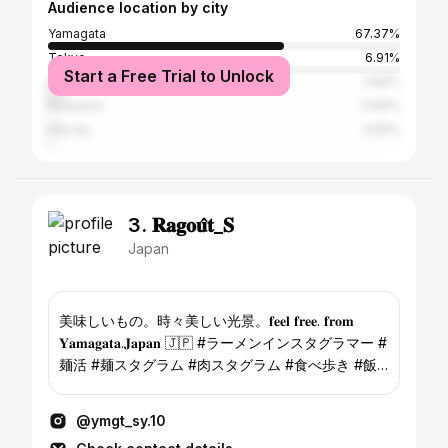
Audience location by city
Yamagata
67.37%
Tokyo
6.91%
Start a Free Trial to Unlock
Sendai
3.82%
Koriyama
0.64%
Kita-ku
0.59%
3. 𝐑𝐚𝐠𝐨𝐮̂𝐭_𝐒
Japan
美味しいもの。時々美しい光景。𝐟𝐞𝐞𝐥 𝐟𝐫𝐞𝐞. 𝐟𝐫𝐨𝐦
𝐘𝐚𝐦𝐚𝐠𝐚𝐭𝐚.𝐉𝐚𝐩𝐚𝐧 🇯🇵 #ラーメンインスタグラマー #
麺活 #麺スタグラム #肉スタグラム #食べ歩き #飯
テロ #サウナ #山形 #福島 #宮城 #東北 #instafood
#noodles #ramen #라면
@ymgt_sy.10