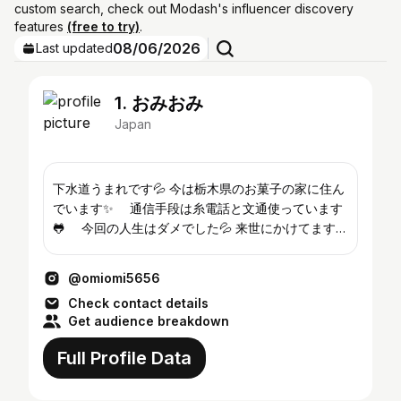
custom search, check out Modash's influencer discovery
features
(free to try)
.
08/06/2026
Last updated
1. おみおみ
Japan
下水道うまれです💦 今は栃木県のお菓子の家に住ん
でいます✨ 通信手段は糸電話と文通使っています
🐸 今回の人生はダメでした💦 来世にかけてます！
👍 懐かしいやつ、グルメ、カフェ、温泉など、中年
男性の心の叫び、奥に潜み揺れ動く乙女心、反省の
@omiomi5656
日々…
Check contact details
Get audience breakdown
Full Profile Data