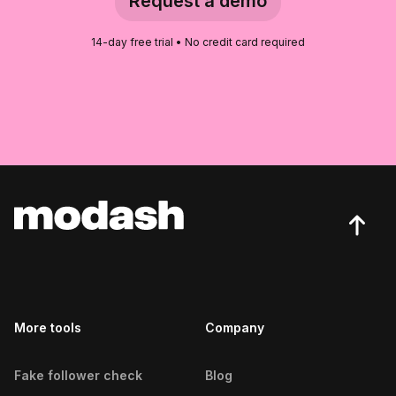
Request a demo
Niigata Influencers
14-day free trial • No credit card required
Obihiro Influencers
Odawara Influencers
Okayama Influencers
Otaru Influencers
Saitama Influencers
Sapporo Influencers
Sendai Influencers
More tools
Company
Shizuoka Influencers
Takasaki Influencers
Fake follower check
Blog