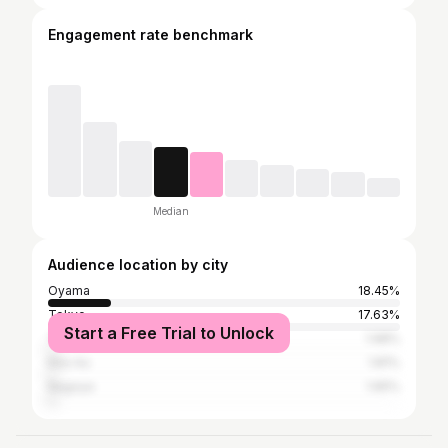
Engagement rate benchmark
Median
Audience location by city
Oyama
18.45%
Tokyo
17.63%
Start a Free Trial to Unlock
Yuki
1.98%
Kita-ku
1.81%
Nagoya
1.65%