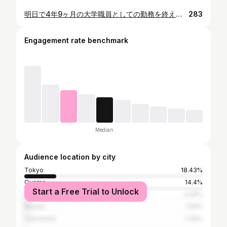
明日で4年9ヶ月の大学職員としての勤務を終えます。 本当にたくさんの人に出会い充実した大学職員生活でした。 型破りな大学職員を目指し、学生のためにを常に考えて突っ走ってきた４年9ヶ月だったかなと思います。 目標を達成できたかな。。 こんな私をたくさん可愛がってくださった皆様、おひとりお一人に直接感謝とお礼をお伝えせずに大変申し訳ございません。 本当に居心地が良く、気持ちよく仕事をさせてもらいました。 ここで経験したこと全てを次にぶつけて、サラリーマン根性で壁を突き抜けていきます。 温かく見守ったいただけたら幸いです。 また必ずどこかで皆さんと出会います。 なぜならそういう【運命】だからです。 本当に本当にありがとうございました。 次の仕事はまた改めてご報告できればと思います。 最後に僕の行動の原点である言葉を添えます。(学生必見笑笑) 『勇気と尊敬は伝染する』 はじめるのはあなたです。 理解者がいなくとも、賛同者がいなくとも、まずはあなたが松明に火を灯し、勇気と尊敬を示さなければならない。 その松明で明るくなるのはせいぜい半径数メートルです。 誰もいない一人きりの夜道のように思えるでしょう。 しかし、あなたの掲げた火は何百メートルも離れた誰かの目にも届きます。 あそこに人がいる。 あそこには明かりがある。 あそこに行けば道がある。 やがて、あなたの周りには何十何百という明かりが集います。 その明かりに照らされるのは、何十何百という仲間たちなのです。 立ち止まるのも勇気 動くのも勇気 学生と本気で笑いあったこと 学生と本気でケンカしたこと 学生と本気で泣いたこと 学生と本気で悔しがったこと 学生と本気で喜びあったこと 全てありがとうなんです。 2021年も仲良くしてくださいね！ #インテリア #感謝 #デザイン #サロン #仕事 #ライフスタイル #リビング #レストラン #家 #光
283
Engagement rate benchmark
Median
Audience location by city
Tokyo
18.43%
Oyama
14.4%
Start a Free Trial to Unlock
Kita-ku
3.26%
Mooka
1.54%
Yokohama
1.34%