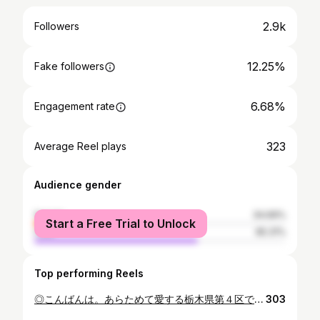
2.9k
Followers
12.25%
Fake followers
6.68%
Engagement rate
323
Average Reel plays
Audience gender
female
34.69%
Start a Free Trial to Unlock
male
65.31%
Top performing Reels
◎こんばんは。あらためて愛する栃木県第４区で小選挙区の議席を初めて賜ったことに心から感謝の気持ちでいっぱいです。今日は小山駅東口で感謝を込めた駅立ちからスタートしていました。 ◎18歳で選挙権を得て初めての投票で私に託してくださった学生さんから熱い声がけも賜り、目頭が熱くなりました。日本の立て直しに邁進します🔥 #感謝 #若い力で日本を立て直す #誰も置き去りにしない #若い力で政治を変える #小山市 #真岡市 #栃木市 #大平町 #岩舟町 #藤岡町 #都賀町 #下野市 #南河内町 #石橋町 #国分寺町 #壬生町 #野木町 #益子町 #茂木町 #市貝町 #芳賀町 #藤岡たかお #藤岡たかお応援団
303