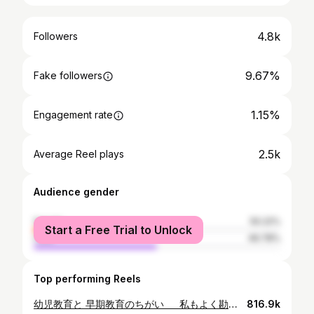
4.8k
Followers
9.67%
Fake followers
1.15%
Engagement rate
2.5k
Average Reel plays
Audience gender
female
50.22%
Start a Free Trial to Unlock
male
49.78%
Top performing Reels
幼児教育と 早期教育のちがい 私もよく勘違いされますが、 子育てするなら 幼児教育は誰でも関わるものなんです。 そして、幼児教育の土台は、 生きていくための基礎的な学びになります。 2歳からの学びは一生を変える。 私は本気でそんなふうに感じています。 #幼児教育 #早期教育 #てぃー先生 #2歳からの学びが人生を変える #スマイルアシスト #社会全体を大きな家にしよう
816.9k