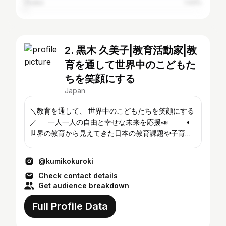
Ōsaka
1.43%
2. 黒木 久美子|教育活動家|教
育を通して世界中のこどもた
ちを笑顔にする
Japan
＼教育を通して、 世界中のこどもたちを笑顔にする
／ 一人一人の自由と幸せな未来を応援📣 •
世界の教育から見えてきた日本の教育課題や子育て
に関する現代社会のイノベーションを推進 •個育て
お茶会→2025 1/20(月)10:00-12:00 #幼児教育小山 #
@kumikokuroki
子育て相談小山 #非認知能力
Check contact details
Get audience breakdown
Full Profile Data