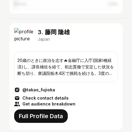
Kita-ku
1.34%
3. 藤岡 隆雄
Japan
20歳のときに政治を志す🔥金融庁に入庁(国家Ⅰ種経
済)し、課長補佐を経て、初志貫徹で安定した状況を
断ち切り、衆議院栃木4区で挑戦を続ける。3度の苦
杯を舐めるも得票を増やして頂き、今度こそ。44
歳、本籍・住所小山市城東２丁目、妻、娘（9歳) と
@takao_fujioka
3人暮らし。現在立憲民主党衆議院栃木県第４区総支
Check contact details
部長
Get audience breakdown
Full Profile Data