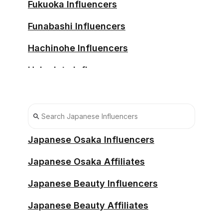
Fukuoka Influencers
Funabashi Influencers
Hachinohe Influencers
Hakodate Influencers
Hamamatsu Influencers
Hiratsuka Influencers
Hirosaki Influencers
Japanese Osaka Influencers
Hiroshima Influencers
Japanese Osaka Affiliates
Hitachi Influencers
Japanese Beauty Influencers
Iwaki Influencers
Japanese Beauty Affiliates