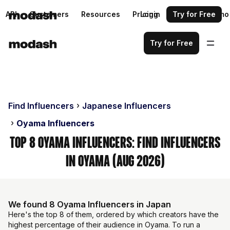
API
Customers
Resources
Pricing
Login
Request a demo
Try for Free
Try for Free
Find Influencers
Japanese Influencers
Oyama Influencers
Top 8 Oyama Influencers: Find Influencers
in Oyama (Aug 2026)
We found 8 Oyama Influencers in Japan
Here's the top 8 of them, ordered by which creators have the
highest percentage of their audience in Oyama. To run a