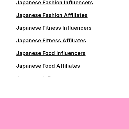
Kagoshima Influencers
Japanese Fashion Influencers
Kamakura Influencers
Japanese Fashion Affiliates
Kashiwa Influencers
Japanese Fitness Influencers
Kawagoe Influencers
Japanese Fitness Affiliates
Kitakyushu Influencers
Japanese Food Influencers
Koshigaya Influencers
Japanese Food Affiliates
Kumamoto Influencers
Japanese Influencers
Kurashiki Influencers
Japanese Male Influencers
Kurume Influencers
Japanese Female Influencers
Kyoto Influencers
Japanese Micro Influencers
Maebashi Influencers