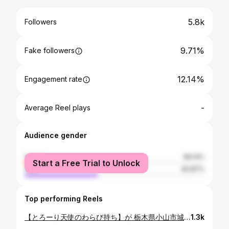
5.8k
Followers
9.71%
Fake followers
12.14%
Engagement rate
-
Average Reel plays
Audience gender
female
59.13%
Start a Free Trial to Unlock
male
40.87%
Top performing Reels
【とろーり天使のわらび持ち】が 栃木県小山市城南に開店したので、行ってみた😁 場所は、ハンプティダンプティの向かい側😁 これからは、宇都宮まで行かなくて済む😁 安定のとろとろ感、エッチな舌触り♥ おとなしく見えても意外と大胆だった、花柄のワンピースが似合う黒髪でボブの少女な感じ😁 休みの日に見かけたら、アルバローザかリズリサを着ていた意外な感じ😁 いやいや、きなこと黒蜜味で言えば、和服が似合う古風だけど大胆な和服美人😁 おいでやす〜♥と言ってくれはる😁 それとも、仕事のストレスが多い、ナースの夜😁 下着はピーチジョン😁 そんな味です😁 グラッチェ、グラッチェ♥ #とちぎ #栃木県カフェ #栃木県 #栃木県観光 #栃木県グルメ #栃木県 #小山市グルメ #小山市 #小山市スイーツ #スイーツ #スイーツ部 #スイーツ好きな人と繋がりたい #スイーツ巡り #栃木県スイーツ #あまいもの #甘いもの #わらびもち #わらびもちドリンク
1.3k