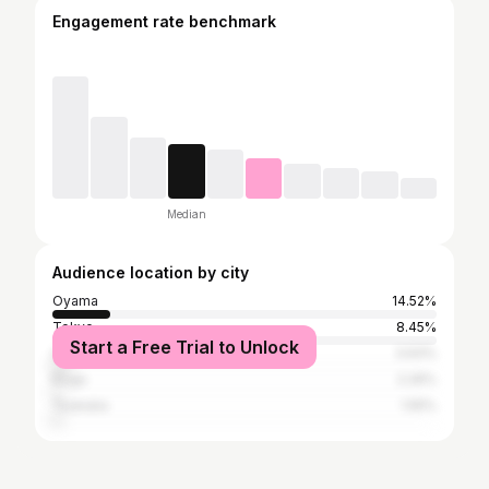
Engagement rate benchmark
Median
Audience location by city
Oyama
14.52%
Tokyo
8.45%
Start a Free Trial to Unlock
Chikusei
3.93%
Koga
2.26%
Tsukuba
1.55%