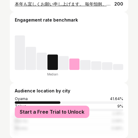
本年も宜しくお願い申し上げます。 毎年恒例、社員全員でのご祈祷に行って参りました。 さすが仕事始めの企業が多いのか、祈祷を受けられる方がたくさんいました。 自分として、今年は成果の年として、今まで培ってきたものを形にしていきたいですね！ 皆様にとっても素敵な年になりますように m(_ _)m #初詣 #須賀神社 #グレイド
200
Engagement rate benchmark
Median
Audience location by city
Oyama
41.64%
Tokyo
9%
Start a Free Trial to Unlock
Yuki
2.25%
Kita-ku
2.09%
Mooka
0.96%