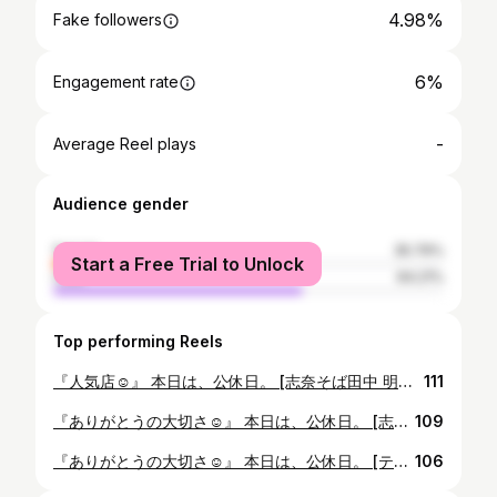
4.98%
Fake followers
6%
Engagement rate
-
Average Reel plays
Audience gender
female
35.79%
Start a Free Trial to Unlock
male
64.21%
Top performing Reels
『人気店☺️』 本日は、公休日。 [志奈そば田中 明神下店]に行ってきました。 #千代田区 #地域の大切さ #人気店 #志奈そば田なかsecond #ホッとした #休日
111
『ありがとうの大切さ☺️』 本日は、公休日。 [志奈そば田中 明神下店]に行ってきました。 大切な、嬉しいひとときでした。 素敵な優しい、田中店主( ´ー`) 奥様にも宜しくお伝えください。 いつまでも応援させていただきます。 ずっと支えになってます。 嬉しかったです✨ 従業員の皆様、 にぼたん、肉めし、美味しかったです。 ごちそうさまでした。 おかげさまで、 励みいただきました✨ 皆様にとっても幸せでありますように🍀 #千代田区 #地域の大切さ #支える力 #落ち着ける #達人 #大切な人 #スーパースター☆ #東京ラーメンオブザイヤー #TRY #感動のかたち #皆様に感謝 #ホッとした #休日
109
『ありがとうの大切さ☺️』 本日は、公休日。 [テテマルシェ]にて。 大切な、嬉しいひとときでした♪ 素敵な優しい、永山さん( ´ー`) いつまでも応援させていただきます。 おかげさまで、 嬉しい１日になっております。 皆様にとっても良い日になりますように。 笑顔でいられますように🍀 #栃木県 #地域活性化 #テテマルシェ #ロースイーツ🍮✨ #達人 #大切な人 #かぼちゃ #めっちゃ美味しい😊 #ホッとした #休日 #皆様に感謝
106