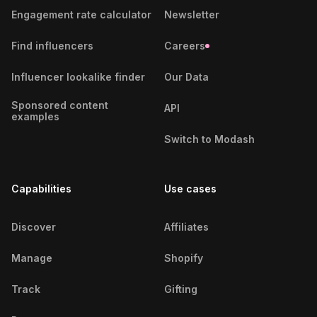
Tokushima Influencers
Engagement rate calculator
Newsletter
Tokyo Influencers
Find influencers
Careers
Tomakomai Influencers
Influencer lookalike finder
Our Data
Sponsored content
Toyama Influencers
API
examples
Tsukuba Influencers
Switch to Modash
Urayasu Influencers
Capabilities
Use cases
Wakayama Influencers
Discover
Affiliates
Yamagata Influencers
Manage
Shopify
Yokohama Influencers
Track
Gifting
Yokosuka Influencers