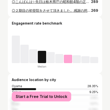
◎こんばんは✨先日は栃木県庁の昭和館4階の正廳(せいちょう)にて衆議院小選挙区(栃木県第４区)の当選証書を授与して頂きました。 ◎この証書は地元の皆さまの想いの結晶です。これからが勝負であり、渾身の想い🔥で日本の立て直しのために頑張ります。 ◎今日は地元の小学校が修学旅行で国会見学に来てくれたので案内させて頂き、精一杯説明させて頂きました。少しでも国会の仕組みなどに関心が高まってくれればと願うばかりです。 #感謝 #若い力で日本を立て直す #誰も置き去りにしない #若い力で政治を変える #小山市 #真岡市 #栃木市 #大平町 #岩舟町 #藤岡町 #都賀町 #下野市 #南河内町 #石橋町 #国分寺町 #壬生町 #野木町 #益子町 #茂木町 #市貝町 #芳賀町 #藤岡たかお #藤岡たかお応援団
289
◎２期目の初登院をさせて頂きました。感謝の想いを胸に、いちご王国栃木県第4区🍓の地元の皆さまとともに全身全霊で頑張ります。 ◎引き続きご指導よろしくお願いいたします🙇‍♂️ #感謝 #栃木県 #小山市 #真岡市 #下野市 #壬生町 #野木町 #益子町 #茂木町 #市貝町 #芳賀町 #栃木県第4区 #藤岡たかお
269
Engagement rate benchmark
Median
Audience location by city
Oyama
28.35%
Tokyo
9.25%
Start a Free Trial to Unlock
Mooka
3.15%
Koga
1.57%
Yuki
0.79%