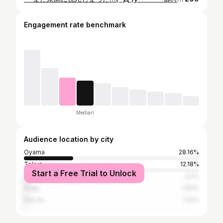
Engagement rate benchmark
Median
Audience location by city
Oyama
28.16%
Tokyo
12.18%
Start a Free Trial to Unlock
Yuki
3.2%
Koga
1.83%
Kita-ku
1.22%