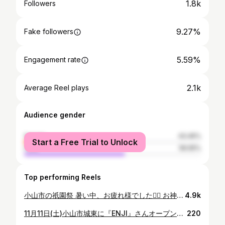
1.8k
Followers
9.27%
Fake followers
5.59%
Engagement rate
2.1k
Average Reel plays
Audience gender
female
43.45%
Start a Free Trial to Unlock
male
56.55%
Top performing Reels
小山市の祇園祭 暑い中、お疲れ様でした🙇‍♂️ お神輿、お囃子、屋台に花火🎇 自分はサポーターでしたが、みんな熱くて楽しい1日でした♪ #祇園祭 #須賀神社 #小山市
4.9k
11月11日(土)小山市城東に『ENJI』さんオープンします♪ 燻製料理をベースに、お酒のつまみになる料理がたくさんあります！ グレイドで新装工事のお手伝いをさせて頂いたことで、本日レセプションに伺いました！ 食べた料理全て美味しい😋 参加させて頂いた全員が満足するラインナップ♪ これは絶対通い詰めると思いますw 個人的にオススメは『おとんのプルドポーク』ほろほろ肉でスパイス効いてまた食べたくなるヤツです✨ あとキーマカレーが気になっちゃうなぁ 一緒に参加して頂いた大和不動産のカミジマさんもありがとうございました😊 是非皆さんも食べに来てくださいね！絶対満足できます！ #enji #エンジ #小山市 #居酒屋 #燻製料理 #大和不動産 #グレイド #店舗工事
220