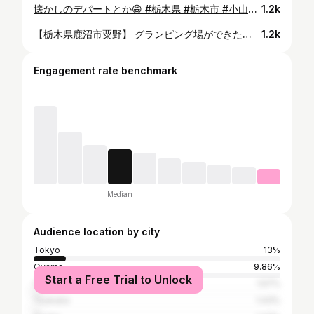
懐かしのデパートとか😁 #栃木県 #栃木市 #小山市 #宇都宮市 #佐野市 #鹿沼市 #下野市 #さくら市 #野木町 #矢板市
1.2k
【栃木県鹿沼市粟野】 グランピング場ができた😃 やっぱり自然は最高！ もちろん、お風呂は隣にある、つつじの湯♥
1.2k
Engagement rate benchmark
Median
Audience location by city
Tokyo
13%
Oyama
9.86%
Start a Free Trial to Unlock
Ota
1.57%
Tsukuba
1.43%