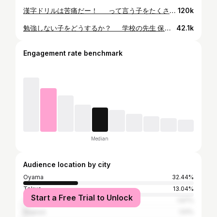
漢字ドリルは苦痛だー！ って言う子をたくさん見てきた。 おそらく、 漢字ドリルが悪いというより やり方の問題だよね… 子どもが楽しくないっていうのが 答えなんだと思う。 モチベーションが上がることって 楽しいことだと思う。 それは、子どもに限らず 大人もそう。 見直し必要だよね。 #漢字ドリル #学校教育 #教育改革 #わっかトーク #オモロー授業発表会 ⌘⌘ ⌘⌘ ⌘⌘ ⌘⌘ ⌘⌘ ⌘⌘ ＼社会全体を大きな家にしよう！／ こんにちは！黒木です。 私が所属する個育てマムでは、栃木県小山市で以下の活動を続けています。 全ての原動力は、メンバーのみんなが自分自身やわが子の子育てに悩んだ経験がきっかけでした。 ▶︎個育てマム 初めての子育ての発達に悩むママを対象とした個育てお茶会、食の講座、マルシェなどのイベント開催や子育て相談などを受けています。 悩める子育て世代の力になれれば嬉しいです＾＾ 投稿内容が参考になりましたら、ぜひ「いいね」や「♡」で応援をお願いします。 ご相談はお気軽にメッセージくださいね♪ そして、フォローしてもらえるとかなり喜びます＾＾ また、保存してもらえるといつでも見返せるし、必要な人に届きやすくなるそうです^ ^ ＠kumikokuroki ⌘⌘ ⌘⌘ ⌘⌘ ⌘⌘ ⌘⌘ ⌘⌘ #社会全体を大きな家にしよう #個育てマム #不登校 #多様な学び #こどもの居場所 #ママの癒し #シングルマザーの子育て #はじめての育児 #小山子育て #子育てカウンセラー #子育てママと繋がりたい #子育ての悩み #幼稚園選び #保育園選び #小学校選び #教育移住 #ママトコドモト #クルール
120k
勉強しない子をどうするか？ 学校の先生 保護者 それぞれの立場で、子どもたちには将来のために勉強してもらいたいと思っていると思います。 しかし、その勉強が嫌々であればあるほど、状況が良くならないように思います。 なぜなら、そこには「主体性」というキーワードが必要だからなんです。 私も日々子どもたちの学びの場に関わっていますが、主体性がない学びは本当に効果が出にくいと感じています。 どんなに親や先生たちが熱意を持って丁寧に教え込んでも受け取ってもらえない場合があります。 需要と供給のバランスとよく似ているのかもしれません。 欲しければ自ら動いて手にするし、不要ならばもらっても捨ててしまうようなイメージです。 結論から言うと、主体性が最大限に発揮している時期はまさに幼児期です。 幼児期は何にでも興味があり、自らから学ぶ力にあふれています。 ぜひ、教育に関わる保護者や先生たちには「主体性」というキーワードを軸に関わっていただけたらと思います。 #主体性 #教育改革プロジェクト #あなたの声でつくる教育プロジェクト #教育対話 #わっかトーク #対話でかなえよう！ 子どもファースト公立学校 #対話がベース 学校教育新たな風を ⌘⌘ ⌘⌘ ⌘⌘ ⌘⌘ ⌘⌘ ⌘⌘ ＼社会全体を大きな家にしよう！／ こんにちは！黒木です。 私が所属する個育てマムでは、栃木県小山市で以下の活動を続けています。 全ての原動力は、メンバーのみんなが自分自身やわが子の子育てに悩んだ経験がきっかけでした。 ▶︎個育てマム 初めての子育ての発達に悩むママを対象とした個育てお茶会、食の講座、マルシェなどのイベント開催や子育て相談などを受けています。 悩める子育て世代の力になれれば嬉しいです＾＾ 投稿内容が参考になりましたら、ぜひ「いいね」や「♡」で応援をお願いします。 ご相談はお気軽にメッセージくださいね♪ そして、フォローしてもらえるとかなり喜びます＾＾ また、保存してもらえるといつでも見返せるし、必要な人に届きやすくなるそうです^ ^ ＠kumikokuroki ⌘⌘ ⌘⌘ ⌘⌘ ⌘⌘ ⌘⌘ ⌘⌘ #社会全体を大きな家にしよう #個育てマム #不登校 #多様な学び #こどもの居場所 #ママの癒し #シングルマザーの子育て #はじめての育児 #小山子育て #子育てカウンセラー #子育てママと繋がりたい #子育ての悩み #幼稚園選び #保育園選び #小学校選び #教育移住 #ママトコドモト #クルール
42.1k
Engagement rate benchmark
Median
Audience location by city
Oyama
32.44%
Tokyo
13.04%
Start a Free Trial to Unlock
Yuki
1.67%
Nagoya
1.51%