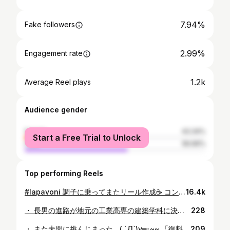
7.94%
Fake followers
2.99%
Engagement rate
1.2k
Average Reel plays
Audience gender
female
43.34%
Start a Free Trial to Unlock
male
56.66%
Top performing Reels
#lapavoni 調子に乗ってまたリール作成☕️ コンパクトで軽くてメンテが楽で抽出静かで調整が楽しくてスチーム安定でデザインがカッコ良くて #パヴォーニ 最高💯‼️ #ラテアート #ラテアート練習中 #ウチカフェ#ハンドプレッソ#ナノフォーマー#フレンチプレス#ベルマンcx25 #coffee #espresso#latteart #freepour #freepourlatteart #bellmancx25#珈琲馬鹿 #ラテアートに挑む #おうちラテアート研究会
16.4k
・ 長男の進路が地元の工業高専の建築学科に決まりました。 服装自由、髪型自由、スマホOK、（どころか必携）買い食いOK、モチロン共学（羨）という、これ以上ない自由な校風。 東京など県外からでも多数集まる優秀な個性と才能、そして多様性を最大限に尊重して伸ばせる環境。 講師の先生方も経歴が多種多様。その知見に若くから接する事ができるなんて最高に贅沢！ 野球部の顧問の先生の専門が素粒子とかカッコ良過ぎる！ 世界的には当たり前が、当たり前で無い日本の教育の最後の希望。 唯一の特徴と魅力に溢れた素晴らしい環境が自宅から最も近くにあるなんて！ 自分事のようにワクワク。 その魅力を理解して選んで、そして頑張って、無事に合格した息子を誇りに思います。 そして建築学科を選んだのは、我が家を設計して、建てて戴いた方々の存在が多大に影響している事は間違いないと思います。 偉大なる諸先輩の方々、恐れ多くもこの世界を志す息子に温かいご指導くださいますよう、宜しくお願い致します🙇🏻
228
・ また未開に挑んじまった…( ´Д`)y━･~~ 「御料理屋kokyu」 @kokyu.0320 茨城県結城市、隣町に住んでいながら、近くて遠い永遠の憧れの存在だった店。ようやくお邪魔出来ました🥲 歴史ある街ながら、未だ遺されたことが奇跡のような空間に感動しつつ、隅々まで気を配り提供された事が誰が見ても分かる、丁寧な料理の数々にまた感動。 牡蠣フライは今まで食べた事のない衣の食感で、今まで食べた中で一番の美味しさ。 色々と語りたくなり、しかし語るほどに言葉が陳腐になるので感想を控えたくなる。そんな体験でした。 #茨城県 #結城市 #御食事処 #ランチ #結城市ランチ #牡蠣フライ #未開に挑む
209