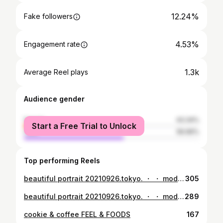
12.24%
Fake followers
4.53%
Engagement rate
1.3k
Average Reel plays
Audience gender
female
43.34%
Start a Free Trial to Unlock
male
56.66%
Top performing Reels
beautiful portrait 20210926.tokyo. ・ ・ model ann photo takuma in tokyo. #japanesegirl #japaneseculture #beautifulpeople #beautifuljapan #portraitphotography #portraitmodel #情景 #情景ポートレート #shinya写真教室 #美しい女性 #ポートレート写真 #ポートレート撮影 #ポートレートモデル #ポートレートセクション #ig_japan #東京カメラ部 #色気 #レンズ越しの私の世界 #フィルム部 #奇跡の一枚
305
beautiful portrait 20210926.tokyo. ・ ・ model ann photo takuma in tokyo. #japanesegirl #japaneseculture #beautifulpeople #beautifuljapan #portraitphotography #portraitmodel #情景 #情景ポートレート #shinya写真教室 #美しい女性 #ポートレート写真 #ポートレート撮影 #ポートレートモデル #ポートレートセクション #ig_japan #東京カメラ部 #色気 #レンズ越しの私の世界 #フィルム部 #奇跡の一枚 #私が撮りたかった女優展
289
cookie & coffee FEEL & FOODS
167