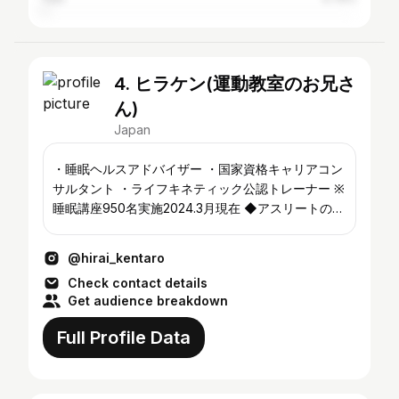
4. ヒラケン(運動教室のお兄さ
ん)
Japan
・睡眠ヘルスアドバイザー ・国家資格キャリアコン
サルタント ・ライフキネティック公認トレーナー ※
睡眠講座950名実施2024.3月現在 ◆アスリートの睡
眠改善 ⇒プロサッカー選手⚽プロ野球選手⚾ ※一般
の方の睡眠も改善 ⬇まずはご自身の睡眠診断を⬇ 4
@hirai_kentaro
点以上の方は至急ご相談ください🏃‍♂
Check contact details
Get audience breakdown
Full Profile Data