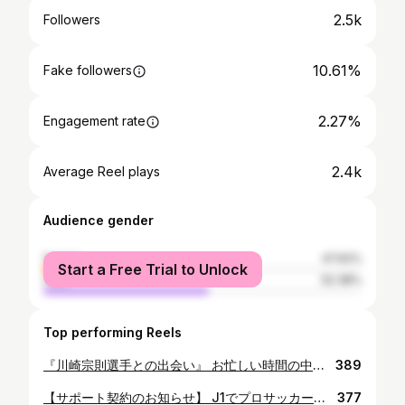
2.5k
Followers
10.61%
Fake followers
2.27%
Engagement rate
2.4k
Average Reel plays
Audience gender
female
47.62%
Start a Free Trial to Unlock
male
52.38%
Top performing Reels
『川崎宗則選手との出会い』 お忙しい時間の中でTAKEOFFにお越しいただきました。 熱く90分ノンストップでお話しました。 川崎選手はお話する中で、相手への気遣い・リスペクトをすごく大切にしてくださり、それをめちゃくちゃ感じさせてくれたのが印象的でした！ 今後はトレーニングの面、睡眠や体のケア、その他諸々で力になれれば幸いです！ そのためにもしっかり学びを深めていきたいと思います！ そして一緒にスポーツ界を盛り上げていきたいですね！ #栃木ゴールデンブレーブス #川崎宗則 選手 #宗リン #熱い男 #TAKEOFF #小山市 #パーソナルジム #睡眠 #睡眠トレーナー
389
【サポート契約のお知らせ】 J1でプロサッカー選手として活躍する三丸拡選手(柏レイソル)の睡眠のサポートを正式に行っていくことが決まりました。 トップアスリートの睡眠に関わることができ、本当に光栄であります。 睡眠の質を高めることで、日中のパフォーマンスのさらなる向上を目指します。 睡眠トレーナーとしての新たな挑戦を三丸選手で始めることができ、本当に感謝しております。 #小山市 #小山 #パーソナルトレーニング #パーソナルストレッチ #パーソナルトレーナー #パーソナル睡眠トレーナー #睡眠 #睡眠講座 #睡眠の質 #アスリート #睡眠サポート
377