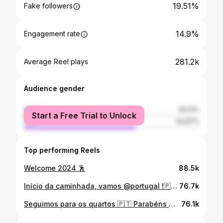
19.51%
Fake followers
14.9%
Engagement rate
281.2k
Average Reel plays
Audience gender
female
36.13%
Start a Free Trial to Unlock
male
63.87%
Top performing Reels
Welcome 2024 🕺
88.5k
Início da caminhada, vamos @portugal !🇵🇹💪🏻
76.7k
Seguimos para os quartos 🇵🇹 Parabéns @official_pepe pelo golinho 👨‍👦⚽️
76.1k