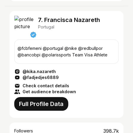
7. Francisca Nazareth
Portugal
@fcbfemeni @portugal @nike @redbullpor
@bancobpi @polarissports Team Visa Athlete
@kika.nazareth
@fadjedjes6889
Check contact details
Get audience breakdown
Full Profile Data
398.7k
Followers