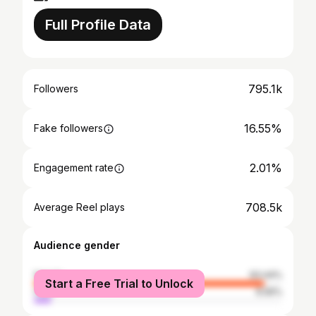
Full Profile Data
795.1k
Followers
16.55%
Fake followers
2.01%
Engagement rate
708.5k
Average Reel plays
Audience gender
female
93.44%
Start a Free Trial to Unlock
male
6.56%