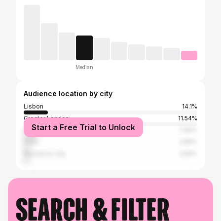
Median
Audience location by city
Lisbon
14.1%
Greater London
11.54%
Start a Free Trial to Unlock
Dubai
7.69%
Paris
3.85%
Barcelona City
2.56%
Search & filter