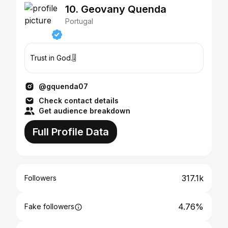
10. Geovany Quenda
Portugal
Trust in God.🎚️
@gquenda07
Check contact details
Get audience breakdown
Full Profile Data
317.1k
Followers
4.76%
Fake followers