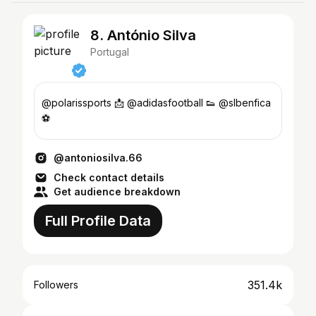
8. António Silva
Portugal
@polarissports 📩 @adidasfootball 👟 @slbenfica
⚽️
@antoniosilva.66
Check contact details
Get audience breakdown
Full Profile Data
351.4k
Followers