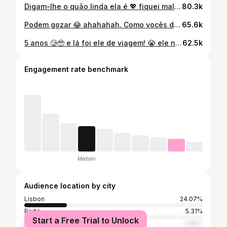
Digam-lhe o quão linda ela é 💖 fiquei mal @barralportugal 😭😭😭 obrigada pela mensagem importante que tantas meninas e meninos precisam para ter mais auto estima 💞 E ainda hoje tinha falado nisto! Caraças 😱 amanhã vou de férias malta, isto vai animar ahahah. Culpem o período pelo meu estado 😂❤️
80.3k
Podem gozar 😂 ahahahah. Como vocês dizem: a Luísa trouxe a mãe à Disney 🥲🥹✨🩷
65.6k
5 anos 🥲🥹 e lá foi ele de viagem! 😭 ele não acredita em almas gémeas, mas eu acho que, lá no fundo ele, sabe que a encontrou 😂💅 parabéns a nós !!! ❤️ I loveeeee uuuuu
62.5k
Engagement rate benchmark
Median
Audience location by city
Lisbon
24.07%
Porto
5.31%
Start a Free Trial to Unlock
Cascais
2.89%