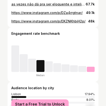
as vezes não dá pra ser eloquente e inteligente a responder a ofensas gratuitas. lamento 😭😭😭😅 as vezes é rir e avançar
67.7k
https://www.instagram.com/p/DZa4rrgtnar/
49.1k
https://www.instagram.com/p/DXZNKhbiH2p/
48k
Engagement rate benchmark
Median
Audience location by city
Lisbon
17.94%
Porto
8.01%
Start a Free Trial to Unlock
Madeira
2.06%