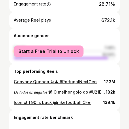
28.71%
Engagement rate
672.1k
Average Reel plays
Audience gender
female
7.46%
Start a Free Trial to Unlock
male
92.54%
Top performing Reels
Geovany Quenda 💫🎩 #PortugalNextGen
17.3M
𝑫𝒆 𝒕𝒐𝒅𝒐𝒔 𝒐𝒔 𝒂̂𝒏𝒈𝒖𝒍𝒐𝒔 📹 O melhor golo do #U21EURO 2025 é de Geovany Quenda 🚀✨ #FazHistória 𝑭𝒓𝒐𝒎 𝒂𝒍𝒍 𝒂𝒏𝒈𝒍𝒆𝒔 📹 Geovany Quenda scored the best goal of the #U21EURO 2025 🚀✨ #HistoryNeedsMakers
182k
Iconic! T90 is back @nikefootball 😍🔥
139.1k
Engagement rate benchmark