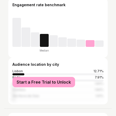
Engagement rate benchmark
Median
Audience location by city
Lisbon
12.71%
Porto
7.91%
Start a Free Trial to Unlock
Braga
1.84%
Coimbra
1.84%
Vila Nova de Gaia
1.61%