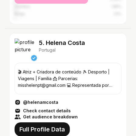
Coimbra
1.85%
Braga
1.5%
5. Helena Costa
Portugal
🎬 Atriz + Criadora de conteúdo 🎾 Desporto |
Viagens | Família 📩 Parcerias:
misshelenpt@gmail.com 💻 Representada por
@wowmeagency
@helenamcosta
Check contact details
Get audience breakdown
Full Profile Data