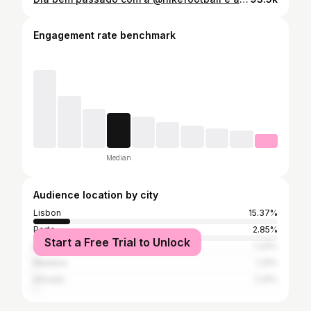
Engagement rate benchmark
Median
Audience location by city
Lisbon
15.37%
Porto
2.85%
Start a Free Trial to Unlock
Braga
1.33%
Madeira
1.31%
Almada
1.23%