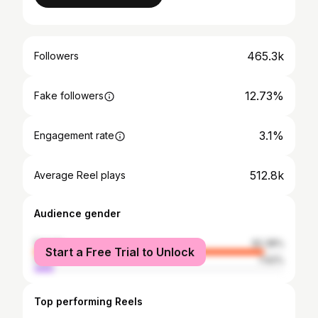
465.3k
Followers
12.73%
Fake followers
3.1%
Engagement rate
512.8k
Average Reel plays
Audience gender
female
92.38%
Start a Free Trial to Unlock
male
7.62%
Top performing Reels