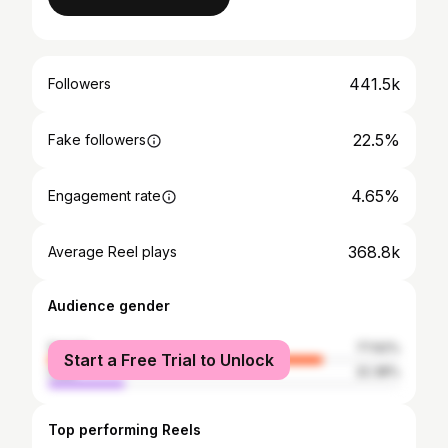
441.5k
Followers
22.5%
Fake followers
4.65%
Engagement rate
368.8k
Average Reel plays
Audience gender
female
77.62%
Start a Free Trial to Unlock
male
22.38%
Top performing Reels