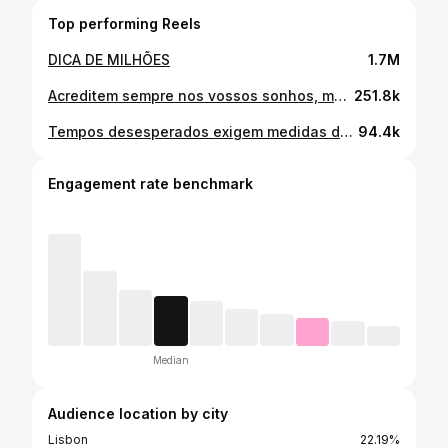
Top performing Reels
DICA DE MILHÕES
1.7M
Acreditem sempre nos vossos sonhos, mesmo que os vossos maridos não acreditem. Participação especial do parceiro @hyundaipt Santa Fe
251.8k
Tempos desesperados exigem medidas desesperadas.
94.4k
Engagement rate benchmark
Median
Audience location by city
Lisbon
22.19%