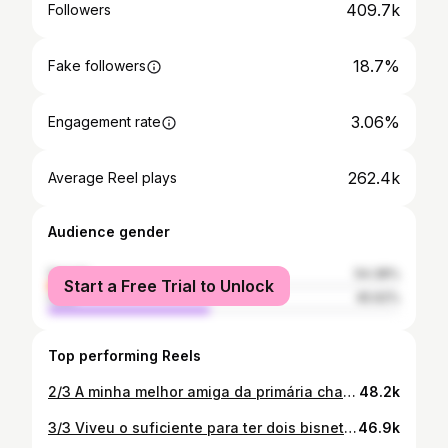
409.7k
Followers
18.7%
Fake followers
3.06%
Engagement rate
262.4k
Average Reel plays
Audience gender
female
54.38%
Start a Free Trial to Unlock
male
45.62%
Top performing Reels
2/3 A minha melhor amiga da primária chamava-lhe “Avó Estrela”. O que podia parecer, à primeira vista, um erro de grafia, não podia estar mais certo. Era uma estrela. E não, não é “uma estrelinha que agora brilha no céu”, como se tenta impingir às crianças para as consolar na hora da partida, ela foi uma estrela aqui, todos os dias. Mas uma estrela rock. Acordava ao meio-dia, só comia o que lhe apetecia e, como qualquer rockstar, era transgressora. A minha cúmplice no crime, fosse nas férias no Hotel do Vimeiro, em que o limite legal de gelados por dia era largamente ultrapassado ou anos mais tarde, quando me levava a festas às quais estava proibida de ir. Anfitriã de todos os meus aniversários na infância, em que ficávamos histéricos em volta de uma pinhata, e de todas as festas da adolescência, em que o histerismo se deva em volta de uma garrafa de pisang ambon subtraída do armário. Partilhávamos o aniversário. Uma, sempre à frente, nascida a 2 de janeiro, a outra, sempre a seguir-lhe os passos, a 3. Em 2004 bastaram duas velas, fizemos 81 e 18. E ia jurar que os 18 eram dela. Certo dia fi-la subir a correr a rampa da estação de Algés, para não perdermos o comboio, e a minha mãe repreendeu-me: “Joana, a avó já tem 80 anos”. Teria? Acho que nunca chegou a ter.
48.2k
3/3 Viveu o suficiente para ter dois bisnetos, e direito a mais um nome: “Avó Catela”. Bisavó era um título demasiado pesado para alguém tão leve. Ainda repetiu as nossas brincadeiras com o Xavier, e passou horas a perguntar “onde está o Nico? Não está cá?”, com ele camuflado atrás dos cortinados da porta. Só as avós têm reposteiros na porta de casa, não é? Mas faz sentido, porque é como se estivéssemos a entrar em cena, num teatro em que tudo é possível. Por isso é que custa a crer que a peça tenha acabado. Tudo me lembra a minha avó: desde o Careca onde íamos lanchar e eu, perante mil possibilidades, escolhia uma desenxabida pirâmide, até às chamadas de telemarketing a impingir produtos, das quais a minha avó se safava alegando “essa senhora já não mora cá, já morreu”. E ríamos muito. Como voltei a rir agora. Durante anos, no Natal, oferecia-lhe um calendário, que ela pendurava religiosamente na cozinha. Era uma espécie de compromisso, para garantir que completava os doze meses seguintes. Nos últimos tempos, não sei porquê, deixei de dar. Agora posso ver isto como a quebra de uma superstição, que deu azar, ou como a assunção de que realmente não podemos obrigar ninguém a viver para sempre. Não tive só uma vida com a minha avó. Tive direito a várias. E que boas vidas foram. A última imagem que tenho dela é à janela, onde ficava a acenar até dobrarmos a esquina. Assim estou eu, hoje, à janela. Só que ela felizmente não desaparece do meu horizonte, nunca. “Pelo sonho é que vamos”. Comovidos, mas nunca mudos. Porque a minha avó, a maior gralha de que há memória, detestava o silêncio. Nunca me vou esquecer dela porque é impossível esquecermos alguém que também somos. Nem é preciso ir vasculhar álbuns antigos, basta olhar ao espelho.
46.9k