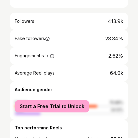
413.9k
Followers
23.34%
Fake followers
2.62%
Engagement rate
64.9k
Average Reel plays
Audience gender
female
75.88%
Start a Free Trial to Unlock
male
24.12%
Top performing Reels