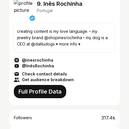
9. Inês Rochinha
Portugal
creating content is my love language. ‣ my
jewelry brand @shopinesrochinha ‣ my dog is a
CEO at @daliludogs ▾ more info ▾
@inesrochinha
@InêsRochinha
Check contact details
Get audience breakdown
Full Profile Data
317.4k
Followers