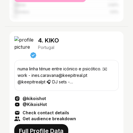
Oeiras
2.62%
Coimbra
1.51%
4. KIKO
Portugal
numa linha ténue entre icónico e psicótico. ✉️
work - ines.caravana@keepitreal.pt
@keepitrealpt 🎧 DJ sets -
joaofjcardoso@gmail.com 📍 Lisboa 🇵🇹
@kikoishot
@KikoisHot
Check contact details
Get audience breakdown
Full Profile Data