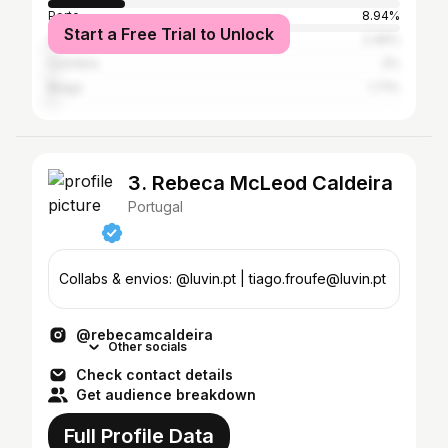
Porto
8.94%
Start a Free Trial to Unlock
Cascais
2.46%
Coimbra
2%
Braga
1.71%
3. Rebeca McLeod Caldeira
Portugal
Collabs & envios: @luvin.pt | tiago.froufe@luvin.pt
@rebecamcaldeira
Other socials
Check contact details
Get audience breakdown
Full Profile Data