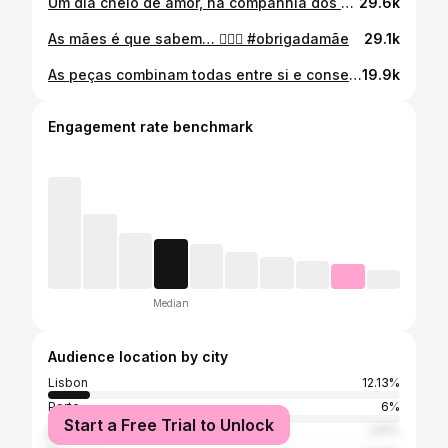
Um dia cheio de amor, na companhia dos melhores padrinhos que podiam ter. Foi especial em tudo, o padre é da família, a cerimónia aconteceu na Ericeira e tiveram a sorte de já ter idade para guardar este dia na memória para sempre! Também fui batizado aos 4 anos e ainda guardo lembranças vivas desse momento. Hoje tenho a certeza de que estão rodeadas do melhor amor, da melhor família e de uma união bonita à volta delas. Um dia para guardar no coração, sempre. 🤍✨🙏🏼
29.6k
As mães é que sabem… 🤷🏻‍♀️ #obrigadamãe
29.1k
As peças combinam todas entre si e conseguimos passar 1 mês fora só com uma malinha 🤭 #tecnicamala #viajarcompouco #lookssimples
19.9k
Engagement rate benchmark
Median
Audience location by city
Lisbon
12.13%
Porto
6%
Start a Free Trial to Unlock
Madeira
1.81%