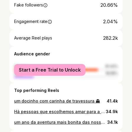
20.66%
Fake followers
2.04%
Engagement rate
282.2k
Average Reel plays
Audience gender
female
81.42%
Start a Free Trial to Unlock
male
18.58%
Top performing Reels
um docinho com carinha de travessura 👻
41.4k
Há pessoas que escolhemos amar para a vida toda. Ontem celebrámos uma dessas escolhas. Foi um dos dias mais felizes da minha vida, porque vi a minha melhor amiga casar com alguém que a ama exatamente por quem ela é. A @gloriabdias tem o dom raro de iluminar qualquer lugar onde entra: a alegria, personalidade e energia que traz, faz com que tudo à sua volta ganhe mais vida. Ontem foi mais um capítulo de uma amizade com 16 anos, construída em memórias, crescimento e lealdade. Daquelas amizades que deixam de caber na palavra “amizade” e passam a chamar-se família. Ver-te viver este sonho ao lado do amor da tua vida foi um privilégio. E, acima de tudo, ver-te sentir tão amada, tão vista e tão feliz, exatamente como sempre mereceste. Que nunca te faltem motivos para brilhar. E que nunca te esqueças de que, aconteça o que acontecer, estarei sempre pronta para ti ♡
34.9k
um ano da aventura mais bonita das nossas vidas ♡
34.1k