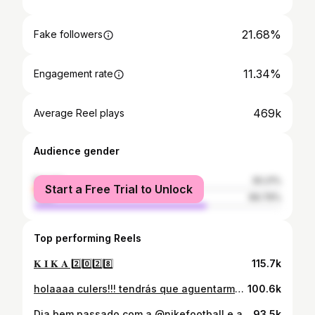
21.68%
Fake followers
11.34%
Engagement rate
469k
Average Reel plays
Audience gender
female
30.21%
Start a Free Trial to Unlock
male
69.79%
Top performing Reels
𝐊 𝐈 𝐊 𝐀 2️⃣0️⃣2️⃣8️⃣
115.7k
holaaaa culers!!! tendrás que aguentarme durante los próximos años ❤️💙
100.6k
Dia bem passado com a @nikefootball e as novas Phantom 🎯 Day well spent with @nikefootball and the new Phantom 🎯 #futbolemotionpt #nike #phantom #joaoneves #kikanazareth
93.5k