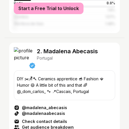
Porto
8.8%
Start a Free Trial to Unlock
Cascais
1.8%
Coimbra
1.57%
Vila Nova de Gaia
1.48%
2. Madalena Abecasis
Portugal
DIY ✂️🪑🔨 Ceramics apprentice 🥣 Fashion 🪭
Humor 😄 A little bit of this and that 🌈
@_dom_carlos_ 🐾 📍Cascais, Portugal
@madalena_abecasis
@madalenaabecasis
Check contact details
Get audience breakdown