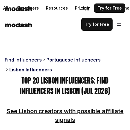
API
Customers
Resources
Pricing
Login
Request a demo
Try for Free
Try for Free
Find Influencers
Portuguese Influencers
Lisbon Influencers
Top 20 Lisbon Influencers: Find
Influencers in Lisbon (Jul 2026)
See Lisbon creators with possible affiliate
signals