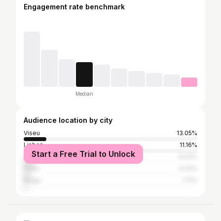
Engagement rate benchmark
Median
Audience location by city
Viseu
13.05%
Lisbon
11.16%
Start a Free Trial to Unlock
Seixal
6.03%
Porto
4.23%
Braga
1.71%