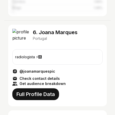
Coimbra
1.56%
Braga
1.46%
6. Joana Marques
Portugal
radiologista ⚡️🩻
@joanamarquespic
Check contact details
Get audience breakdown
Full Profile Data