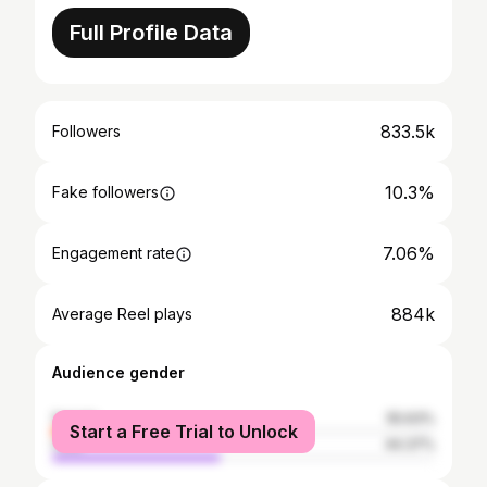
Full Profile Data
833.5k
Followers
10.3%
Fake followers
7.06%
Engagement rate
884k
Average Reel plays
Audience gender
female
55.63%
Start a Free Trial to Unlock
male
44.37%