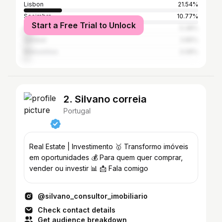
Lisbon
21.54%
Sesimbra
10.77%
Start a Free Trial to Unlock
Seixal
5.38%
Setúbal
3.85%
Matosinhos
3.08%
2. Silvano correia
Portugal
Real Estate | Investimento 🥇 Transformo imóveis
em oportunidades 💰 Para quem quer comprar,
vender ou investir 📊 📩 Fala comigo
@silvano_consultor_imobiliario
Check contact details
Get audience breakdown