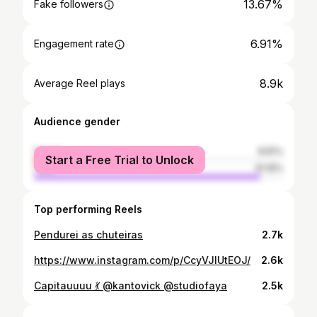
13.67%
Fake followers
6.91%
Engagement rate
8.9k
Average Reel plays
Audience gender
female
8.81%
Start a Free Trial to Unlock
male
91.19%
Top performing Reels
Pendurei as chuteiras
2.7k
https://www.instagram.com/p/CcyVJlUtEOJ/
2.6k
Capitauuuu 💃 @kantovick @studiofaya
2.5k