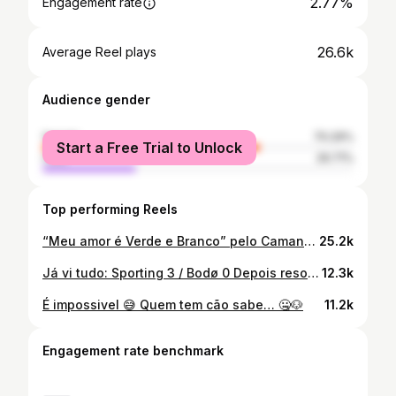
2.77%
Engagement rate
26.6k
Average Reel plays
Audience gender
female
70.29%
Start a Free Trial to Unlock
male
29.71%
Top performing Reels
“Meu amor é Verde e Branco” pelo Camané cá de casa 💚
25.2k
Já vi tudo: Sporting 3 / Bodø 0 Depois resolvemos no prolongamento 🔮 @sportingcp @sporttvportugal #sporting #remontada #ucl
12.3k
É impossivel 😅 Quem tem cão sabe… 🤐🐶
11.2k
Engagement rate benchmark