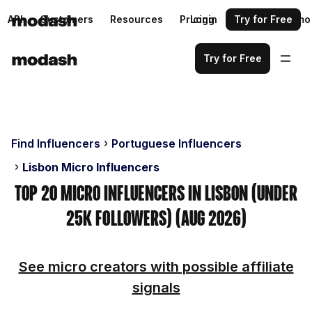
API
Customers
Resources
Pricing
Login
Request a demo
Try for Free
Try for Free
Find Influencers
Portuguese Influencers
Lisbon Micro Influencers
Top 20 Micro Influencers in Lisbon (Under
25k Followers) (Aug 2026)
See micro creators with possible affiliate
signals