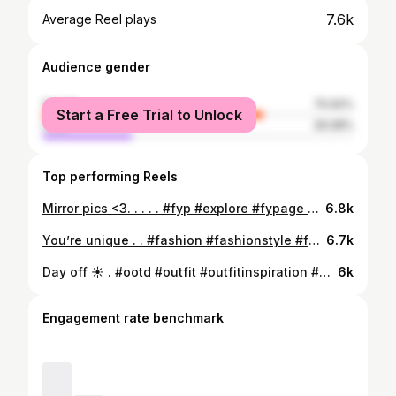
7.6k
Average Reel plays
Audience gender
female
70.92%
Start a Free Trial to Unlock
male
29.08%
Top performing Reels
Mirror pics <3. . . . . #fyp #explore #fypage #lisbon
6.8k
You’re unique . . #fashion #fashionstyle #fashioninspo #moda #modaportugal #inspo #blogguer_de #lisbon #lastsummerdays #hm #ootdinspiration #ootd #ootdfashion #ootdshare ##portugueseblogger #ootdmagazine #influencer @hm @ootdmagazine @getintothisstyle
6.7k
Day off ☀️ . #ootd #outfit #outfitinspiration #outfitoftheday #ootdfashion #inspiration #looks #lookstyle #instalove #love #happy #f4f #l4l #followｍe #instagram #portugal #dayoff #workoutmotivation #fitness #fitnessportugal #fitnessmodel #workout #bootybuilding #gymlife
6k
Engagement rate benchmark