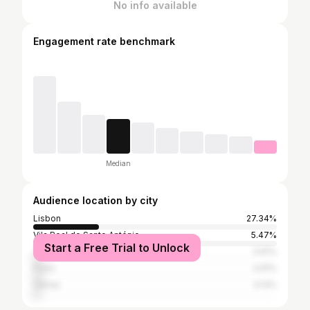
No info available
Engagement rate benchmark
Median
Audience location by city
Lisbon
27.34%
Vila Real de Santo António
5.47%
Start a Free Trial to Unlock
Jakarta
3.91%
Porto
3.91%
Oeiras
3.13%