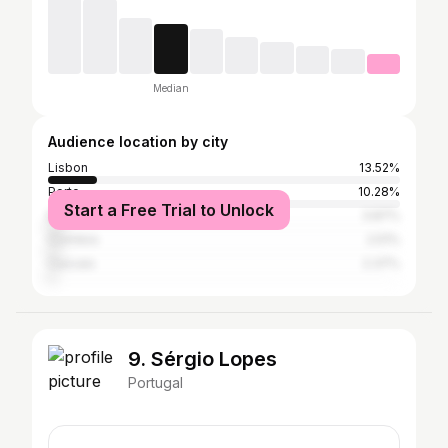
Median
Audience location by city
Lisbon
13.52%
Porto
10.28%
Start a Free Trial to Unlock
Madeira
3.87%
Coimbra
2.51%
Cascais
2.37%
9. Sérgio Lopes
Portugal