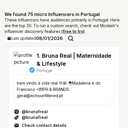
We found 75 micro Influencers in Portugal
These influencers have audiences primarily in Portugal. Here
are the top 20. To run a custom search, check out Modash's
influencer discovery features
(free to try)
.
08/01/2026
Last updated
1. Bruna Real | Maternidade
& Lifestyle
Portugal
bem vindo à vida real 🫶🏼 🐣Madalena e do
Francisco ⚡️💌PR & BRANDS:
geral@echounfiltered.pt
@brunafreal
@brunafreal
Check contact details