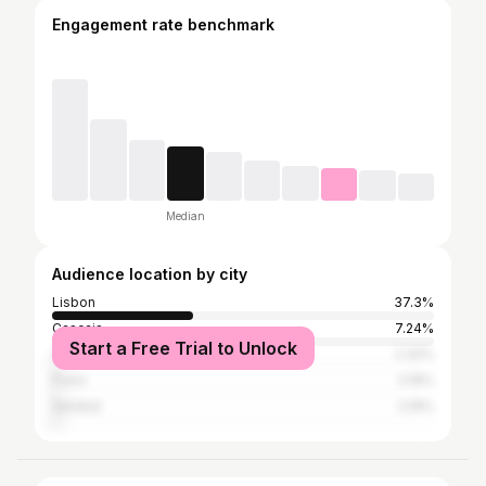
Engagement rate benchmark
Median
Audience location by city
Lisbon
37.3%
Cascais
7.24%
Start a Free Trial to Unlock
Oeiras
2.32%
Porto
2.19%
Setúbal
2.19%