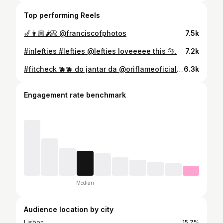
Top performing Reels
🎷👩🏼🌶️📀 @franciscofphotos
7.5k
#inlefties #lefties @lefties loveeeee this 🐅.
7.2k
#fitcheck 🫐🫐 do jantar da @oriflameoficialportugal
6.3k
Engagement rate benchmark
Median
Audience location by city
Lisbon
15.7%