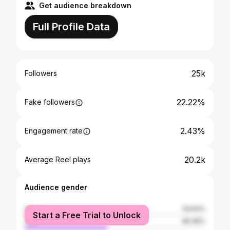
Get audience breakdown
Full Profile Data
25k
Followers
22.22%
Fake followers
2.43%
Engagement rate
20.2k
Average Reel plays
Audience gender
female
53.54%
Start a Free Trial to Unlock
male
46.46%