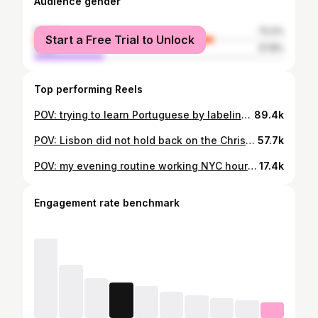
Audience gender
female
72.2%
Start a Free Trial to Unlock
male
27.8%
Top performing Reels
POV: trying to learn Portuguese by labeling everything in my apartment. The pronunciation is definitely the hardest part about it #dayinthelife #vlog #lisbon #dayinmylife
89.4k
POV: Lisbon did not hold back on the Christmas decoration this year #dayinthelife #vlog #lisbon #dayinmylife
57.7k
POV: my evening routine working NYC hours in Lisbon #dayinthelife #vlog #lisbon #dayinmylife
17.4k
Engagement rate benchmark