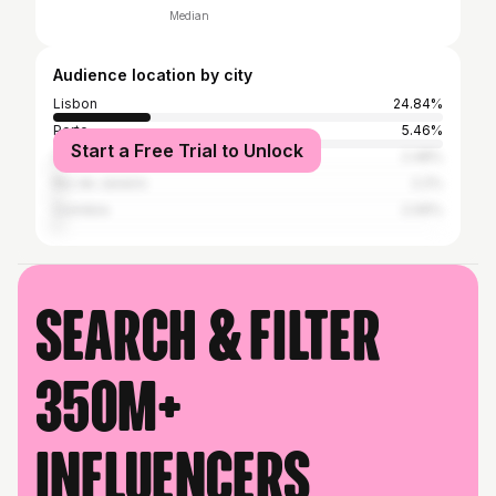
Median
Audience location by city
Lisbon
24.84%
Porto
5.46%
Start a Free Trial to Unlock
São Paulo
2.48%
Rio de Janeiro
2.2%
Coimbra
2.06%
Search & filter
350M+
influencers