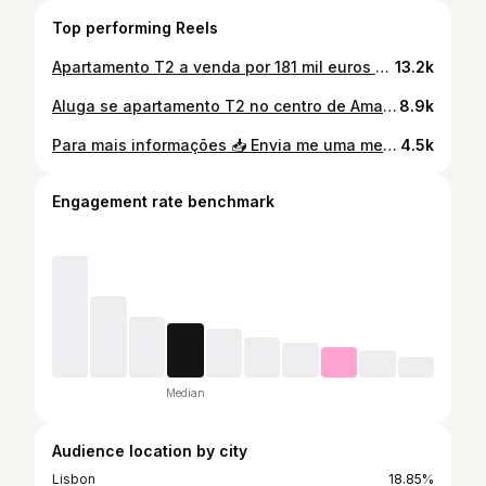
Top performing Reels
Apartamento T2 a venda por 181 mil euros 🏠💰 Localização: Rio de Mouro Para maos informações envia uma mensagem 📥
13.2k
Aluga se apartamento T2 no centro de Amadora 🏠📥 Arrendamento de um apartamento T2 no centro de Amadora. Para mais informações envia nos uma mensagem 📥
8.9k
Para mais informações 📥 Envia me uma mensagem 📥
4.5k
Engagement rate benchmark
Median
Audience location by city
Lisbon
18.85%