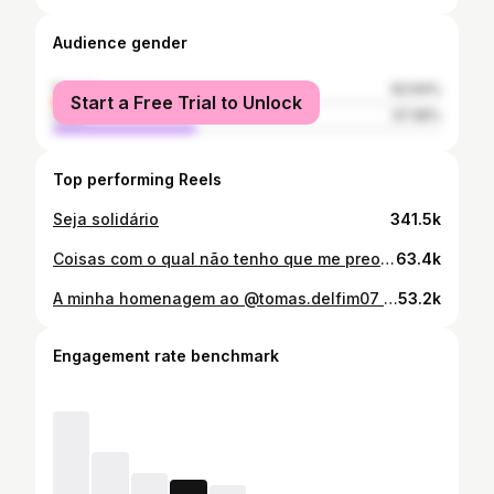
Audience gender
female
62.64%
Start a Free Trial to Unlock
male
37.36%
Top performing Reels
Seja solidário
341.5k
Coisas com o qual não tenho que me preocupar #humor #standup #comedia
63.4k
A minha homenagem ao @tomas.delfim07 que está nos paralímpicos como "enviado especial" 😉 #humor #standup #comedy #inclusão #paralympics
53.2k
Engagement rate benchmark