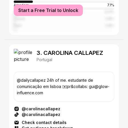
Amadora
7.1%
Start a Free Trial to Unlock
Cascais
3.01%
Loures
2.19%
Paris
2.19%
3. CAROLINA CALLAPEZ
Portugal
@dailycallapez 24h of me. estudante de
comunicação em lisboa ✉️pr&collabs: gui@glow-
influence.com
@carolinacallapez
@carolinacallapez
Check contact details