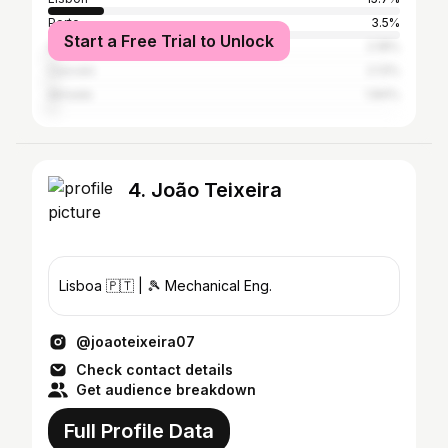
Porto
3.5%
Start a Free Trial to Unlock
Amadora
2.18%
Cascais
2.13%
Almada
1.84%
4. João Teixeira
Lisboa 🇵🇹 | 🎾 Mechanical Eng.
@joaoteixeira07
Check contact details
Get audience breakdown
Full Profile Data