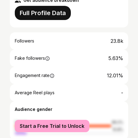
Get audience breakdown
Full Profile Data
23.8k
Followers
5.63%
Fake followers
12.01%
Engagement rate
-
Average Reel plays
Audience gender
female
89.2%
Start a Free Trial to Unlock
male
10.8%