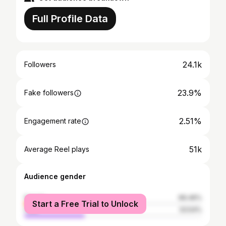
Full Profile Data
24.1k
Followers
23.9%
Fake followers
2.51%
Engagement rate
51k
Average Reel plays
Audience gender
female
66.46%
Start a Free Trial to Unlock
male
33.54%