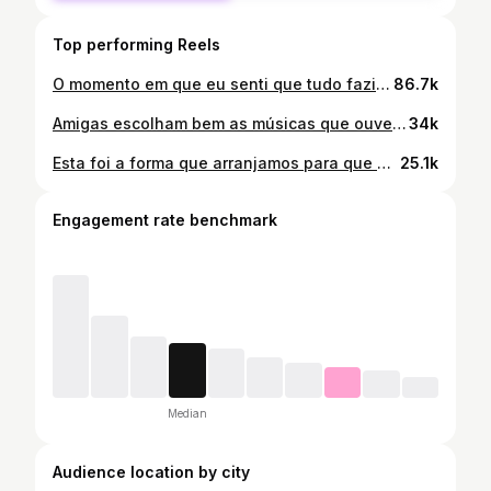
Top performing Reels
O momento em que eu senti que tudo fazia sentido, que o medo do amor não chegar se apagou e que mais do que nunca me sentia completa 🤍 O encontro dos manos, a primeira vez que me senti mãe de dois, que vi a Madalena se tornar mana mais velha, queria eternizar este momento para sempre 🤍 . . . #posparto #mãededois #encontro #maternidadereal #filhos
86.7k
Amigas escolham bem as músicas que ouvem na gravidez 😂😂 . . . #humor #vidademae #maternidadereal #bebe #fypage
34k
Esta foi a forma que arranjamos para que a Madalena não sentisse tanto a chegada do irmão, ou pelo menos, de uma forma menos positiva. Ainda hoje me lembro do dia em que fui visitar a minha mãe ao hospital, quando o meu irmão nasceu e o sentimento de ter de vir embora sabendo que eles iriam lá ficar, por isso, não quis que ela sentisse o mesmo. Mais importante, durante a gravidez, fomos falando bastante com ela sobre o que iria acontecer quando o irmão nascesse. Sem dúvida que para nós, foi a melhor abordagem, sabendo como é a nossa filha a forma de reagir às coisas. Não há formas certas ou erradas de o fazer, desde faça sentido para vocês, é o que realmente importa 🤍 . . . #recemnascido #irmãos #encontro #maternidade #posparto
25.1k
Engagement rate benchmark
Median
Audience location by city