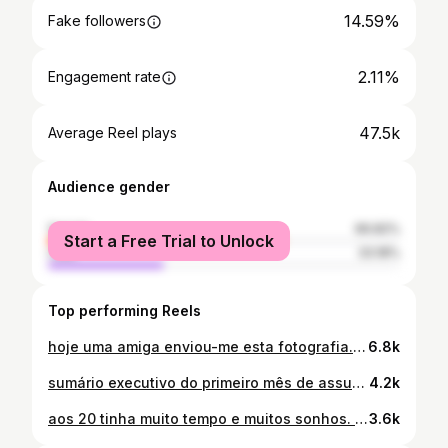
14.59%
Fake followers
2.11%
Engagement rate
47.5k
Average Reel plays
Audience gender
female
66.82%
Start a Free Trial to Unlock
male
33.18%
Top performing Reels
hoje uma amiga enviou-me esta fotografia. decidi publicar porque me fez sentir muitas coisas ao mesmo tempo. acho que foi a fotografia que eu precisava de receber, neste dia que eu estava a ter. veio lembrar-me que o tempo não joga a nosso favor, foge-nos das mãos, e quando nos damos conta, a vida aconteceu. um final de tarde com amigos na praia, assunção na barriga, teresa filha única, pés na areia e sal na cara. ia jurar que isto tinha sido ontem. a vida é boa de se levar, se eu a souber aproveitar. 🤍 #familia #caosbonito #tempovoa
6.8k
sumário executivo do primeiro mês de assunção. 🫧🤍 (na verdade, só faz um mês amanhã.. mas amanhã vou estar em negação) #familia #posparto #recemnascido
4.2k
aos 20 tinha muito tempo e muitos sonhos. aos 30 tenho este caos bonito, e chega. 🤍 #familia #caosbonito #bebes
3.6k