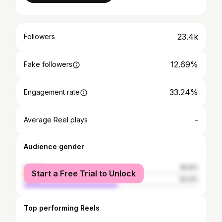
23.4k
Followers
12.69%
Fake followers
33.24%
Engagement rate
-
Average Reel plays
Audience gender
female
45.6%
Start a Free Trial to Unlock
male
54.4%
Top performing Reels