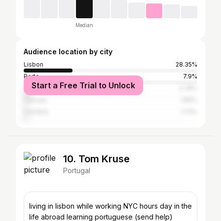
Median
Audience location by city
Lisbon
28.35%
Porto
7.9%
Start a Free Trial to Unlock
Vila Franca de Xira
3.78%
Cascais
1.89%
Coimbra
1.72%
10. Tom Kruse
Portugal
living in lisbon while working NYC hours day in the
life abroad learning portuguese (send help)