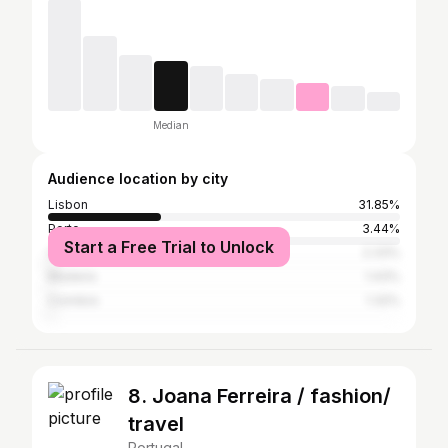
Median
Audience location by city
Lisbon
31.85%
Porto
3.44%
Start a Free Trial to Unlock
Cascais
2.33%
Madeira
1.43%
Coimbra
1.32%
8. Joana Ferreira / fashion/
travel
Portugal