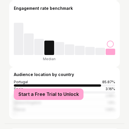
Engagement rate benchmark
Median
Audience location by country
Portugal
85.87%
Spain
3.16%
Start a Free Trial to Unlock
Brazil
2.18%
United Kingdom
1.9%
France
1.09%