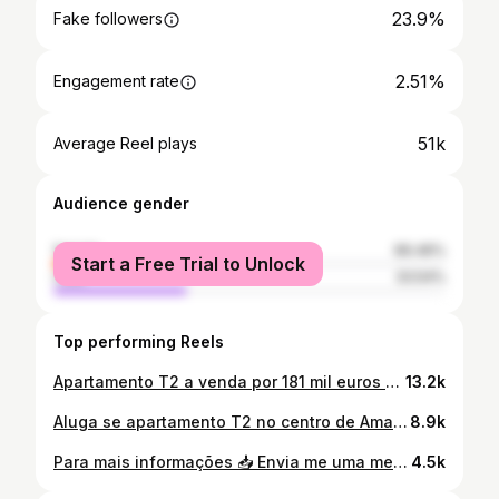
23.9%
Fake followers
2.51%
Engagement rate
51k
Average Reel plays
Audience gender
female
66.46%
Start a Free Trial to Unlock
male
33.54%
Top performing Reels
Apartamento T2 a venda por 181 mil euros 🏠💰 Localização: Rio de Mouro Para maos informações envia uma mensagem 📥
13.2k
Aluga se apartamento T2 no centro de Amadora 🏠📥 Arrendamento de um apartamento T2 no centro de Amadora. Para mais informações envia nos uma mensagem 📥
8.9k
Para mais informações 📥 Envia me uma mensagem 📥
4.5k