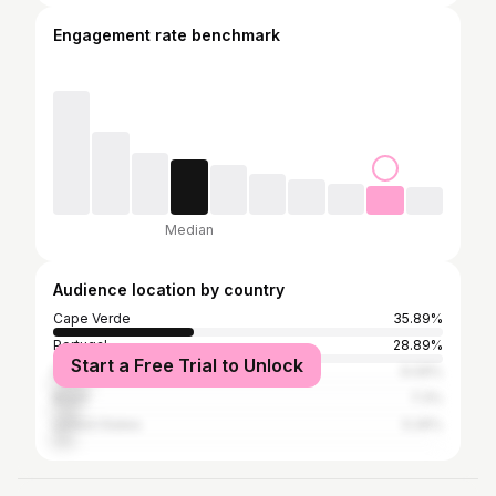
Engagement rate benchmark
Median
Audience location by country
Cape Verde
35.89%
Portugal
28.89%
Start a Free Trial to Unlock
France
9.09%
Brazil
7.3%
United States
5.26%