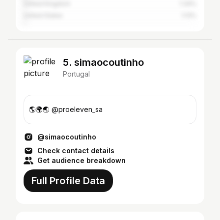
United Kingdom
1.34%
United States
1.13%
5. simaocoutinho
Portugal
🌎🌍🌏 @proeleven_sa
@simaocoutinho
Check contact details
Get audience breakdown
Full Profile Data