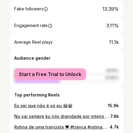
13.39%
Fake followers
3.11%
Engagement rate
11.1k
Average Reel plays
Audience gender
female
56.16%
Start a Free Trial to Unlock
male
43.84%
Top performing Reels
Eu sei que não é só eu 😂😂
15.9k
Nu sai sempre ku nós dignidade por inteiro #relacionamento #conselhos #mulheres #fyp
7.9k
Rotina de uma trancista ❤️ #trança #rotina #portoportugal #braidmaster #master #atendimento #work #twist #knotless #corrida #viral
4.7k