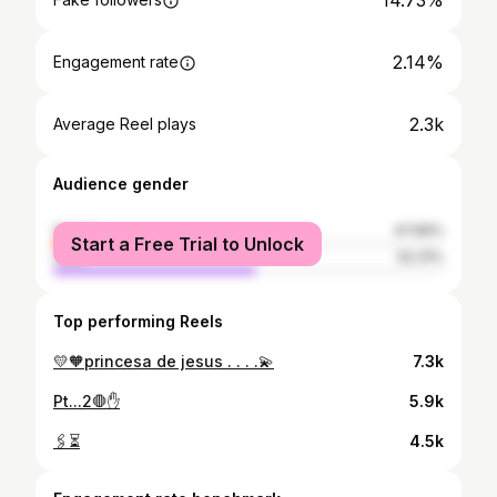
14.73%
2.14%
Engagement rate
2.3k
Average Reel plays
Audience gender
female
47.69%
Start a Free Trial to Unlock
male
52.31%
Top performing Reels
💛🧡princesa de jesus . . . .💫
7.3k
Pt...2🛑✋
5.9k
🖇️⏳
4.5k