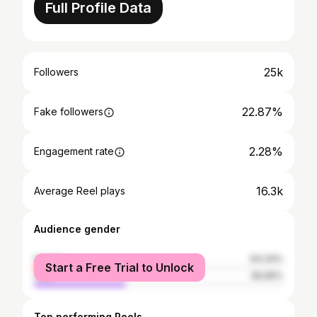
Full Profile Data
25k
Followers
22.87%
Fake followers
2.28%
Engagement rate
16.3k
Average Reel plays
Audience gender
female
63.34%
Start a Free Trial to Unlock
male
36.66%
Top performing Reels