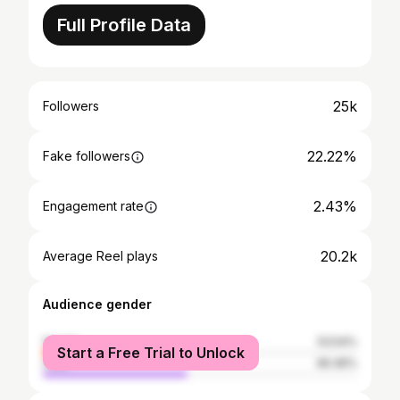
Full Profile Data
25k
Followers
22.22%
Fake followers
2.43%
Engagement rate
20.2k
Average Reel plays
Audience gender
female
53.54%
Start a Free Trial to Unlock
male
46.46%