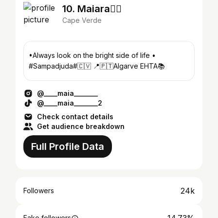
10. Maiara🏳️‍🌈
Cape Verde
•Always look on the bright side of life •
#Sampadjuda#🇨🇻 📍🇵🇹Algarve EHTA📚
@____maia_______
@____maia_______2
Check contact details
Get audience breakdown
Full Profile Data
24k
Followers
Fake followers