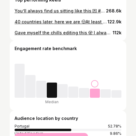
You’ll always find us sitting like this 💌 #relationship #love #longdistancerelationship #couple #lovelanguage #date #datenight #relationships
268.6k
40 countries later, here we are 🤠At least I will never run out of stories to tell 🙂‍↕️ and there are so many more missing ⭐️ editing this was a big reminder of how things really do turn out the way they ought to and even if I think I will be seating my *** down for my corporate job now, I should always keep a packed bag because there is where I really feel alive 🫂 Inspired by the epic @michellegoesthere
122.9k
Gave myself the chills editing this 🫣 I always make a post-trip video for me and my friends but tell me why all the footage is kind of scary?? And the fact that the back drop is absolutely stunning kiiiiind of adds to it? 😬 #vlog #travel #travelvlog #travelling #travelgirl #travelblogger #itinerary #backpacking #traveltips #20s #camper #campervan
112k
Engagement rate benchmark
Median
Audience location by country
Portugal
52.78%
United Kingdom
9.86%