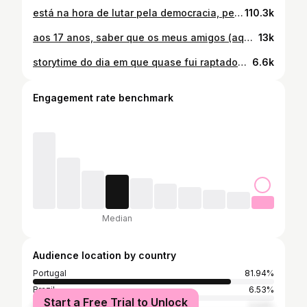
está na hora de lutar pela democracia, pela liberdade & por um mundo melhor ❤️‍🩹
110.3k
aos 17 anos, saber que os meus amigos (aqueles que me deviam proteger) gozaram comigo & com a minha roupa foi um daqueles momentos que muda completamente o percurso da vida sinto que a partir daí tive que reconstruir 1001 coisas... entre as quais voltar a confiar :’) mas felizmente a mesma vida que me deu pessoas menos boas, também me deu amigos que me apoiam incondicionalmente portanto... eu e a vida já fizemos as pazes porque aquilo que ela me tirou aos 17 anos, devolveu-me mais tarde 💘
13k
storytime do dia em que quase fui raptado… felizmente as minhas unhas salvaram-me 💅🏼:’)
6.6k
Engagement rate benchmark
Median
Audience location by country
Portugal
81.94%
Brazil
6.53%
Start a Free Trial to Unlock
Spain
2.03%