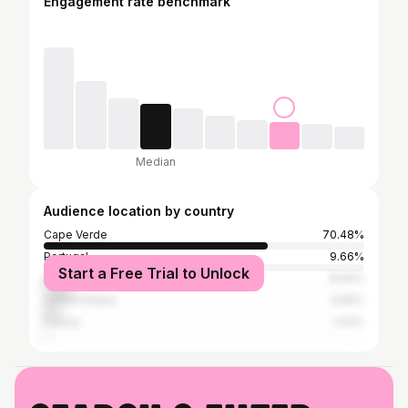
Engagement rate benchmark
Median
Audience location by country
Cape Verde
70.48%
Portugal
9.66%
Start a Free Trial to Unlock
Brazil
8.94%
United States
4.65%
France
1.43%