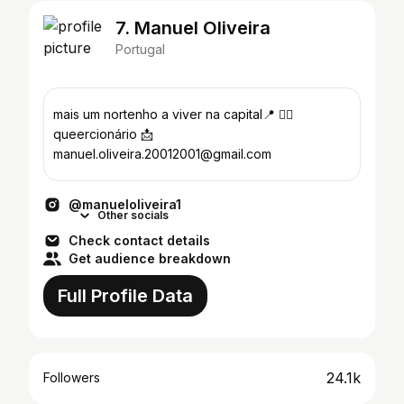
7. Manuel Oliveira
Portugal
mais um nortenho a viver na capital📍 ✍🏼
queercionário 📩
manuel.oliveira.20012001@gmail.com
@manueloliveira1
Other socials
Check contact details
Get audience breakdown
Full Profile Data
24.1k
Followers