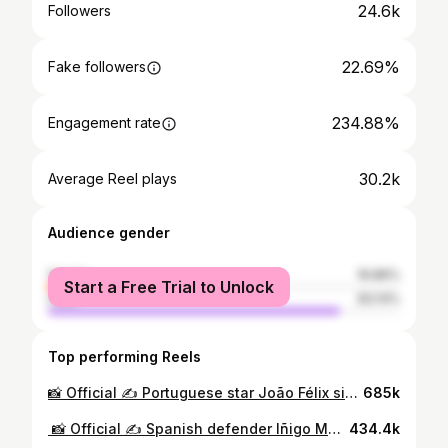
24.6k
Followers
22.69%
Fake followers
234.88%
Engagement rate
30.2k
Average Reel plays
Audience gender
female
16.86%
Start a Free Trial to Unlock
male
83.14%
Top performing Reels
📸 Official ✍️ Portuguese star João Félix signs for #AlNassr 💛 النجم البرتغالي جواو فيليكس يـوقع رسميًا لـ ⁧#العالمي⁩ ✍️ #فيليكس_نصراوي
685k
⁨ 📸 Official ✍️ Spanish defender Iñigo Martínez joins #AlNassr as a free agent 💛 ‏النجم الإسباني إينيجو مارتينيز يـوقع رسميًا لـ ⁧‫#العالمي‬⁩ ✍️ ‏في صفقةِ انتقـالٍ حُـر 💛⁩
434.4k