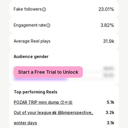
23.01%
Fake followers
3.82%
Engagement rate
31.9k
Average Reel plays
Audience gender
female
46.6%
Start a Free Trial to Unlock
male
53.4%
Top performing Reels
POZAR TRIP mini dump 😙🤏🏼
5.1k
Out of your league 📸 @bmperspective_
3.2k
winter days
3.1k