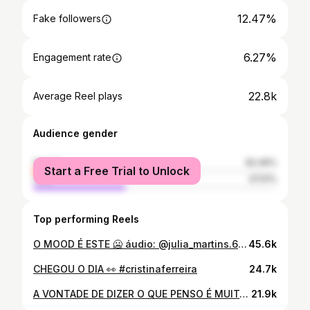
12.47%
Fake followers
6.27%
Engagement rate
22.8k
Average Reel plays
Audience gender
female
62.49%
Start a Free Trial to Unlock
male
37.51%
Top performing Reels
O MOOD É ESTE 🥶 áudio: @julia_martins.66 . . . . . . #frio #portugal #casafria
45.6k
CHEGOU O DIA 👀 #cristinaferreira
24.7k
A VONTADE DE DIZER O QUE PENSO É MUITA 💀. . . . . . . . #professor #pov #humor
21.9k