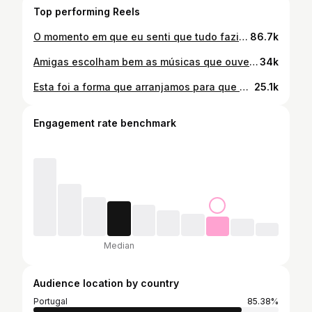
Top performing Reels
O momento em que eu senti que tudo fazia sentido, que o medo do amor não chegar se apagou e que mais do que nunca me sentia completa 🤍 O encontro dos manos, a primeira vez que me senti mãe de dois, que vi a Madalena se tornar mana mais velha, queria eternizar este momento para sempre 🤍 . . . #posparto #mãededois #encontro #maternidadereal #filhos
86.7k
Amigas escolham bem as músicas que ouvem na gravidez 😂😂 . . . #humor #vidademae #maternidadereal #bebe #fypage
34k
Esta foi a forma que arranjamos para que a Madalena não sentisse tanto a chegada do irmão, ou pelo menos, de uma forma menos positiva. Ainda hoje me lembro do dia em que fui visitar a minha mãe ao hospital, quando o meu irmão nasceu e o sentimento de ter de vir embora sabendo que eles iriam lá ficar, por isso, não quis que ela sentisse o mesmo. Mais importante, durante a gravidez, fomos falando bastante com ela sobre o que iria acontecer quando o irmão nascesse. Sem dúvida que para nós, foi a melhor abordagem, sabendo como é a nossa filha a forma de reagir às coisas. Não há formas certas ou erradas de o fazer, desde faça sentido para vocês, é o que realmente importa 🤍 . . . #recemnascido #irmãos #encontro #maternidade #posparto
25.1k
Engagement rate benchmark
Median
Audience location by country
Portugal
85.38%