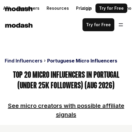
API
Customers
Resources
Pricing
Login
Request a demo
Try for Free
Try for Free
Find Influencers
Portuguese Micro Influencers
Top 20 Micro Influencers in Portugal
(Under 25k Followers) (Aug 2026)
See micro creators with possible affiliate
signals