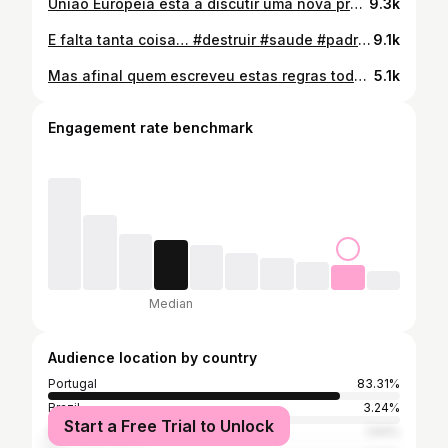
União Europeia está a discutir uma nova proposta sobre as chamadas Novas Técnicas Genómicas (NGT), que são formas modernas de alterar geneticamente plantas. Na prática, algumas destas plantas poderiam passar a ser tratadas como se fossem plantas obtidas por cruzamentos naturais, mesmo tendo sido editadas em laboratório. Isso significa mudanças importantes: - Menos transparência nos rótulos: muitos alimentos poderiam deixar de indicar claramente se contêm ingredientes geneticamente editados, dificultando a nossa escolha. - Menos controlo de segurança: algumas destas plantas poderiam escapar às avaliações rigorosas que hoje são exigidas aos organismos geneticamente modificados. - Menos rastreabilidade: seria mais difícil seguir o caminho destes ingredientes ao longo da cadeia alimentar, desde a produção até ao prato. - Mais poder nas mãos de grandes empresas: estas plantas poderiam ser patenteadas, aumentando a dependência dos agricultores em relação a empresas de sementes e acabando por concentrar ainda mais o controlo do sistema alimentar. No fundo, a questão central não é apenas tecnológica, é sobre até que ponto continuamos a saber o que comemos, quem controla a nossa alimentação e como é que isso afeta a nossa autonomia e saúde. #ue #saude #tecnologia #medicina #alimentação
9.3k
E falta tanta coisa… #destruir #saude #padrões #sociedade #controlar
9.1k
Mas afinal quem escreveu estas regras todas lixadas? #brasil #portugal #controlo #segredosocultos #regras
5.1k
Engagement rate benchmark
Median
Audience location by country
Portugal
83.31%
Brazil
3.24%
Start a Free Trial to Unlock
Spain
1.64%