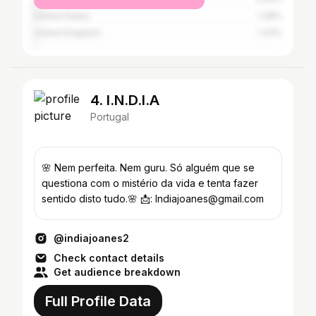
United States
1.48%
United Kingdom
1.43%
4. I.N.D.I.A
Portugal
🌸 Nem perfeita. Nem guru. Só alguém que se
questiona com o mistério da vida e tenta fazer
sentido disto tudo.🌸 📩: Indiajoanes@gmail.com
@indiajoanes2
Check contact details
Get audience breakdown
Full Profile Data