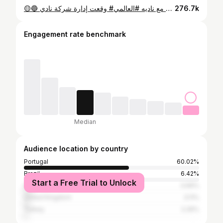
🟡🔵 ‏وقعت إدارة شركة نادي ‎#النصر عقدًا رسميًا مع لاعب نادي الزوراء العراقي حيدر عبدالكريم ✍️ و ذلك بعقد يمتد لموسمين ونصف. دعواتنا لنجمنا بالتوفيق مع ناديه #العالمي 💛 It’s Official: Hayder Abdulkareem is a our new star ✍️ Welcome to the Squad Hayder 💛⁩
276.7k
Engagement rate benchmark
Median
Audience location by country
Portugal
60.02%
Brazil
6.42%
Start a Free Trial to Unlock
Spain
3.69%
United Kingdom
3.11%
Turkey
2.26%