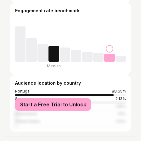
Engagement rate benchmark
Median
Audience location by country
Portugal
88.65%
Spain
2.13%
Start a Free Trial to Unlock
Brazil
1.95%
Switzerland
1.6%
United States
1.42%