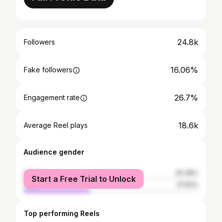
24.8k
Followers
16.06%
Fake followers
26.7%
Engagement rate
18.6k
Average Reel plays
Audience gender
female
62.38%
Start a Free Trial to Unlock
male
37.62%
Top performing Reels