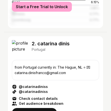
Brazil
6.15%
Start a Free Trial to Unlock
United Kingdom
3.85%
Slovenia
0.77%
Luxembourg
0.77%
2. catarina dinis
Portugal
from Portugal currently in: The Hague, NL ⭐️ 💌
catarina.dinisfranco@gmail.com
@catarinadiniss
@catarinadiniss
Check contact details
Get audience breakdown