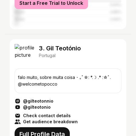
Start a Free Trial to Unlock
United States
5.64%
Brazil
4.85%
Spain
2.94%
3. Gil Teotónio
Portugal
falo muito, sobre muita coisa ･ ｡ﾟ☆: *.☽ .* :☆ﾟ.
@welcometopocco
@gilteotonnio
@gilteotonio
Check contact details
Get audience breakdown
Full Profile Data