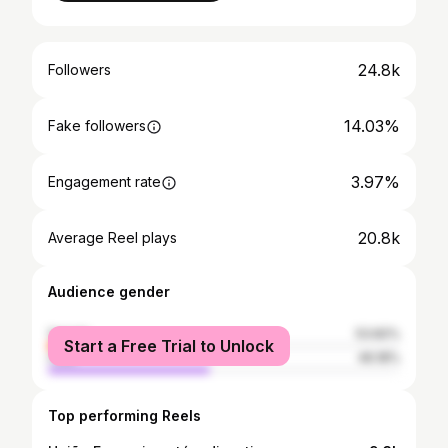
24.8k
Followers
14.03%
Fake followers
3.97%
Engagement rate
20.8k
Average Reel plays
Audience gender
female
53.82%
Start a Free Trial to Unlock
male
46.18%
Top performing Reels