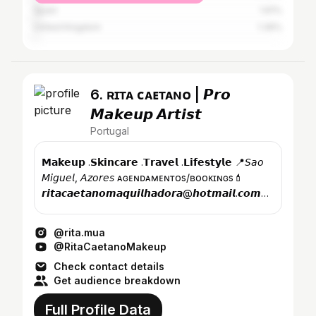
Spain
1.61%
United Kingdom
1.39%
6. ʀɪᴛᴀ ᴄᴀᴇᴛᴀɴᴏ | 𝙋𝙧𝙤
𝙈𝙖𝙠𝙚𝙪𝙥 𝘼𝙧𝙩𝙞𝙨𝙩
Portugal
𝗠𝗮𝗸𝗲𝘂𝗽 .𝗦𝗸𝗶𝗻𝗰𝗮𝗿𝗲 .𝗧𝗿𝗮𝘃𝗲𝗹 .𝗟𝗶𝗳𝗲𝘀𝘁𝘆𝗹𝗲 📍𝘚𝘢𝘰
𝘔𝘪𝘨𝘶𝘦𝘭, 𝘈𝘻𝘰𝘳𝘦𝘴 ᴀɢᴇɴᴅᴀᴍᴇɴᴛᴏs/ʙᴏᴏᴋɪɴɢs💄
𝙧𝙞𝙩𝙖𝙘𝙖𝙚𝙩𝙖𝙣𝙤𝙢𝙖𝙦𝙪𝙞𝙡𝙝𝙖𝙙𝙤𝙧𝙖@𝙝𝙤𝙩𝙢𝙖𝙞𝙡.𝙘𝙤𝙢
@yess...
@rita.mua
@RitaCaetanoMakeup
Check contact details
Get audience breakdown
Full Profile Data