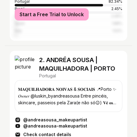
Portugal
82.34%
Brazil
2.45%
Start a Free Trial to Unlock
France
2.05%
Spain
1.88%
Italy
1.52%
2. ANDRÉA SOUSA |
MAQUILHADORA | PORTO
Portugal
𝐌𝐀𝐐𝐔𝐈𝐋𝐇𝐀𝐃𝐎𝐑𝐀 𝐍𝐎𝐈𝐕𝐀𝐒 & 𝐒𝐎𝐂𝐈𝐀𝐈𝐒 📍Porto ✨
𝑂𝑤𝑛𝑒𝑟 @luskin_byandreasousa Entre pincéis,
skincare, passeios pela Zara(e não só😉) 𝐕𝐞̂ 𝐨𝐬
𝐦𝐞𝐮𝐬 𝐩𝐫𝐨𝐝𝐮𝐭𝐨𝐬 𝐚𝐪𝐮𝐢...
@andreasousa_makeupartist
@andreasousa-makeupartist
Check contact details