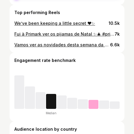
Top performing Reels
We’ve been keeping a little secret ❤️✨
10.5k
Fui à Primark ver os pijamas de Natal ✨🎄 #primark #primarknewin #primarkfinds @prmrkpr.es @primark ✨
7k
Vamos ver as novidades desta semana da Primark ✨ #primark #primarknewin #primarkfinds
6.6k
Engagement rate benchmark
Median
Audience location by country