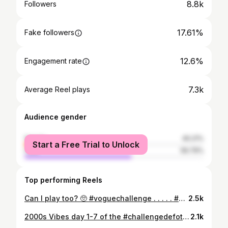
8.8k
Followers
17.61%
Fake followers
12.6%
Engagement rate
7.3k
Average Reel plays
Audience gender
female
40.21%
Start a Free Trial to Unlock
male
59.79%
Top performing Reels
Can I play too? 🥺 #voguechallenge . . . . . #voguechallenge #vogueafrica #blackphotography #guinébissau #melaninqueen #vogueportugal #voguemagazine
2.5k
2000s Vibes day 1-7 of the #challengedefotoscriativaspalop Não se esqueçam de passar pelos perfis das outras criadoras para ver as fotos 🤍 @eufraziabelo @vanezafrancis @o.h.e.m.a_ @towandacabinda @iampretasantana @farzana_alberto
2.1k