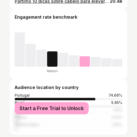
Partilho 10 dicas sobre cabelo para elevares o teu “Hair Game” 💁🏼‍♀️ Espero que gostem ❤️
20.4k
Engagement rate benchmark
Median
Audience location by country
Portugal
74.66%
Brazil
5.95%
Start a Free Trial to Unlock
Spain
4.8%
France
4.22%
United States
1.92%