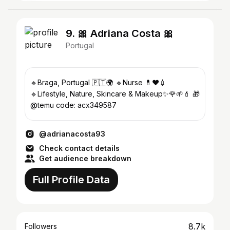
9. 🎀 Adriana Costa 🎀
Portugal
🔹Braga, Portugal 🇵🇹🌍 🔹Nurse 💊♥️💉
🔹Lifestyle, Nature, Skincare & Makeup✨🌹🌱💄 🎁
@temu code: acx349587
@adrianacosta93
Check contact details
Get audience breakdown
Full Profile Data
8.7k
Followers