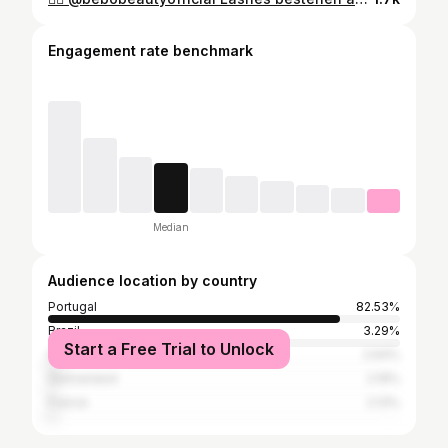
Engagement rate benchmark
Median
Audience location by country
Portugal
82.53%
Brazil
3.29%
Start a Free Trial to Unlock
Spain
2.64%
Switzerland
2.19%
France
2.13%