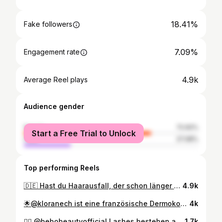
18.41%
Fake followers
7.09%
Engagement rate
4.9k
Average Reel plays
Audience gender
female
72.92%
Start a Free Trial to Unlock
male
27.08%
Top performing Reels
🇩🇪 Hast du Haarausfall, der schon länger andauert oder plötzlich gekommen ist?🤷‍♀️ Sag jetzt STOP mit die Star-Trio von @kloranech 🤍 _________________________♡_________________________ 🇵🇹 Tens queda de cabelo que dura faz muito tempo ou surgiu de repente?🤷‍♀️ Diz STOP agora com o trio de estrelas da @kloraneportugal 🤍 . . . . . . #FeelGoodActGood #klorane #hairloss #cleanbeauty #naturalbeauty
4.9k
🌟@kloranech ist eine französische Dermokosmetik - Marke :) 🎁 Sie haben eine neue Reihe von Trockenshampoos und haben mir 4 gesendet 😍 Ich werde in meine stories darüber sprechen 😊 💆‍♀️Für anwendung: vor Gebrauch gut schütteln. Abschnittsweise 15cm von der Kopfhaut entfernt aufsprühen und 2 min. einwirken lassen. Haare gut bürsten und ggf. mithilfe eines Föns Rückstände entfernen. 💧Dank Trockenshampoo kann man 500 Litro Wasser pro Jahr saven, wenn pro Woche eine Haarwäsche mit Wasser durch eine Trockenwäsche mit dem Trockenshampoo ersetzt wird. #dryshampoo #kloranech #feelgoodactgood #savewater #naturalhaircare
4k
💁‍♀️ @bebobeautyofficial Lashes bestehen aus feinsten Seidenhärchen, welche maximalen Tragekomfort und Natürlichkeit versprechen. Ich war von meinem begeistert 😍 Und Sie, haben Sie so etwas getragen? 🥰 _____________________________ 💁‍♀️ @bebobeautyofficial Lashes são compostos pelos mais finos fios de seda, que prometem máximo conforto e naturalidade. Estou encantada com as minhas 😍 E vocês, já usaram algo do género? 🥰 #beauty #makeup #lashes #vegan #crueltyfree #beauty #beautiful #influencer
1.7k