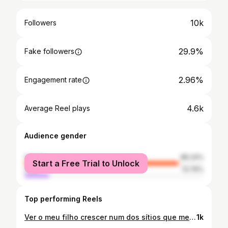
10k
Followers
29.9%
Fake followers
2.96%
Engagement rate
4.6k
Average Reel plays
Audience gender
female
86.24%
Start a Free Trial to Unlock
male
13.76%
Top performing Reels
Ver o meu filho crescer num dos sítios que me viu crescer é muito especial. No fim de semana, viemos receber o Pai Natal no @coimbrashoppingoficial, visitar o presépio e superámos alguns medos! Até dia 23 de dezembro, de sexta a domingo, há ateliers para os mais pequenos e fotografias com o Pai Natal 🎅 Aproveitem para aliar o programa em família com as compras de natal. #CoimbraShopping #ExperimentaMais #PensaBemOfereceMelhor #Natal
1k