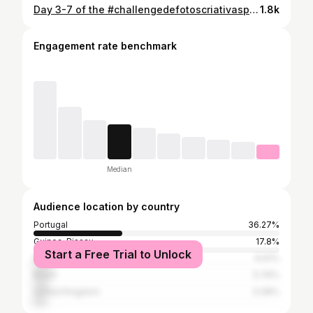
Day 3-7 of the #challengedefotoscriativaspalop O tema de hoje é fruta✨ Assim como as frutas, tudo tem seu tempo! Visitem as contas das headliners @eufraziabelo @farzana_alberto @iampretasantana @o.h.e.m.a_ @vanezafrancis @towandacabinda
1.8k
Engagement rate benchmark
Median
Audience location by country
Portugal
36.27%
Guinea-Bissau
17.8%
Start a Free Trial to Unlock
Morocco
6.61%
Brazil
5.76%
United Kingdom
5.08%