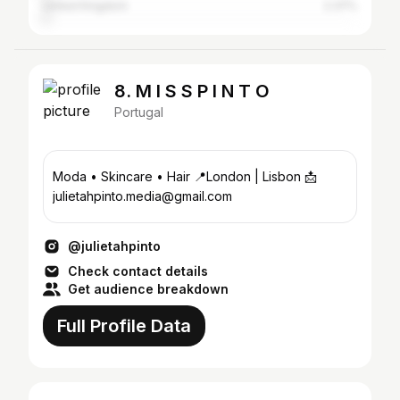
United Kingdom
2.37%
8. M I S S P I N T O
Portugal
Moda • Skincare • Hair 📍London | Lisbon 📩
julietahpinto.media@gmail.com
@julietahpinto
Check contact details
Get audience breakdown
Full Profile Data