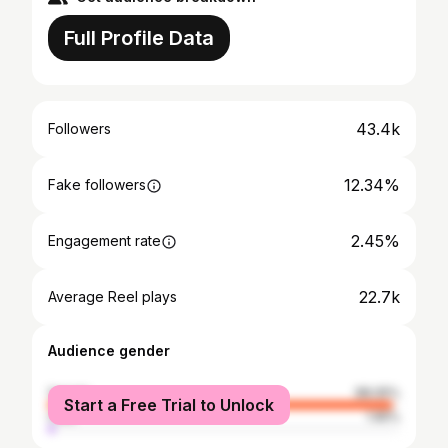
Full Profile Data
43.4k
Followers
12.34%
Fake followers
2.45%
Engagement rate
22.7k
Average Reel plays
Audience gender
female
98.05%
Start a Free Trial to Unlock
male
1.95%