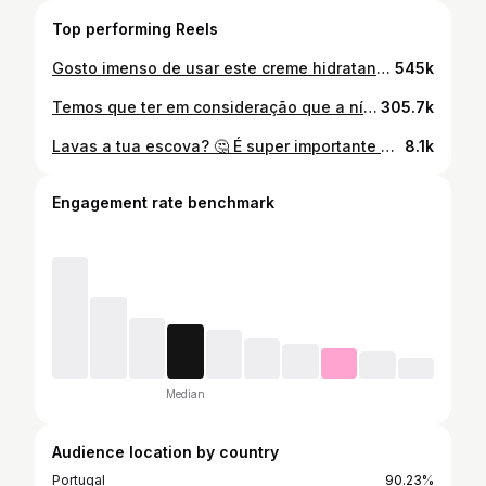
Top performing Reels
Gosto imenso de usar este creme hidratante no corpo, aplico na pele ligeiramente húmida após o banho 🤩 As ceramidas são essenciais para uma boa hidratação da pele e a tecnologia MVE, que encapsula as ceramidas, garante uma difusão eficaz na barreira cutânea e uma libertação prolongada ao longo do tempo. Esta tecnologia continua a libertar os ativos na pele muito tempo depois do hidratante ter sido aplicado! @ceraveportugal , #ceravept , #ceralover , #moisturizelikeaderm
545k
Temos que ter em consideração que a nível de valores estes produtos são bastante atrativos mas, para mim, vale a pena investir na minha saúde e optar por outro tipo de produtos ☺️ O perfume, sintético ou natural, não é bem tolerado por peles sensíveis mas o seu uso contínuo a longo prazo acaba por ser prejudicial para qualquer tipo de pele, por isso, aconselho que evitem utilizar. O álcool pode ser um ingrediente irritante mas também muito útil, dependendo da concentração e da fórmula química. O álcool pode ser uma adição vantajosa para ajudar outros ingredientes a penetrar na pele, preservar o produto e/ou fazê-lo parecer mais leve quando aplicado. Mas também devemos evitar, principalmente, se temos a pele sensível. Então é proibido usar estes produtos? Claro que não! Se sentem que são confortáveis e gostam do sensorial força, esta é só a minha opinião e o porquê de eu os evitar. Acho que temos produtos de outras marcas também acessíveis e com formulações muito interessantes ☺️ #mercadona #skincaremercadona #skincare #rugas #savemoney #produtosdepele #peleoleosa #seborregulador #drugstoreskincare #dicaspele
305.7k
Lavas a tua escova? 🤔 É super importante manter estes utensílios limpos! A limpeza da escova do cabelo é essencial para evitar problemas, principalmente a nível do escalpe. O acumular de resíduos cosméticos, secreções e células mortas no couro cabeludo pode levar à proliferação de microorganismos 🥴 #haircare #cabelo #cabelosaudavel #cabelolongo #hairtutorial #haireducation #tipsandtricks #escova #cuidadocapilar #dicas #dicadodia #cabelolavado
8.1k
Engagement rate benchmark
Median
Audience location by country
Portugal
90.23%