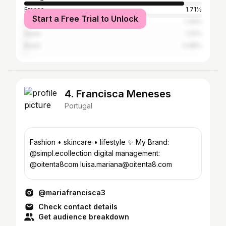
France
1.71%
Start a Free Trial to Unlock
Switzerland
1.34%
Spain
1.22%
Brazil
0.98%
4. Francisca Meneses
Portugal
Fashion • skincare • lifestyle ✨ My Brand:
@simpl.ecollection digital management:
@oitenta8com luisa.mariana@oitenta8.com
@mariafrancisca3
Check contact details
Get audience breakdown