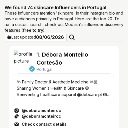
We found 74 skincare Influencers in Portugal
These influencers mention 'skincare' in their Instagram bio and
have audiences primarily in Portugal. Here are the top 20. To
run a custom search, check out Modash's influencer discovery
features
(free to try)
.
08/06/2026
Last updated
1. Débora Monteiro
Cortesão
Portugal
🩺 Family Doctor & Aesthetic Medicine 🫶🏼
Sharing Women’s Health & Skincare 🥼
Reinventing healthcare apparel @debcare.pt 📸
Creator @whataboutagency
@deboramonteiroc
@deboramonteiroc
Check contact details