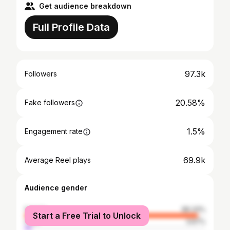
Get audience breakdown
Full Profile Data
97.3k
Followers
20.58%
Fake followers
1.5%
Engagement rate
69.9k
Average Reel plays
Audience gender
female
96.33%
Start a Free Trial to Unlock
male
3.67%