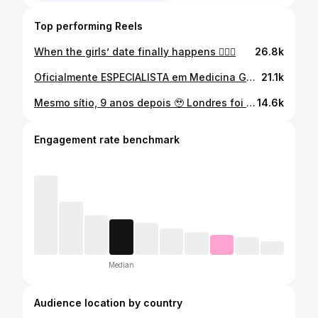
Top performing Reels
When the girls’ date finally happens 💁🏻‍♀️
26.8k
Oficialmente ESPECIALISTA em Medicina Geral e Familiar 👩🏻‍⚕️🩺🩷
21.1k
Mesmo sítio, 9 anos depois 🥹 Londres foi a nossa primeira viagem juntos (que nervosa que eu estava!) 😳 Voltar aqui, no mesmo lugar, tantos anos depois, agora como marido e mulher, torna tudo ainda mais especial 💍❤️
14.6k
Engagement rate benchmark
Median
Audience location by country