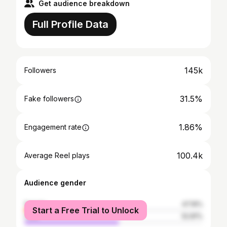
Get audience breakdown
Full Profile Data
145k
Followers
31.5%
Fake followers
1.86%
Engagement rate
100.4k
Average Reel plays
Audience gender
female
47.19%
Start a Free Trial to Unlock
male
52.81%