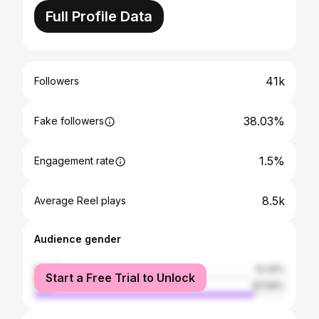
Full Profile Data
41k
Followers
38.03%
Fake followers
1.5%
Engagement rate
8.5k
Average Reel plays
Audience gender
female
12.34%
Start a Free Trial to Unlock
male
87.66%