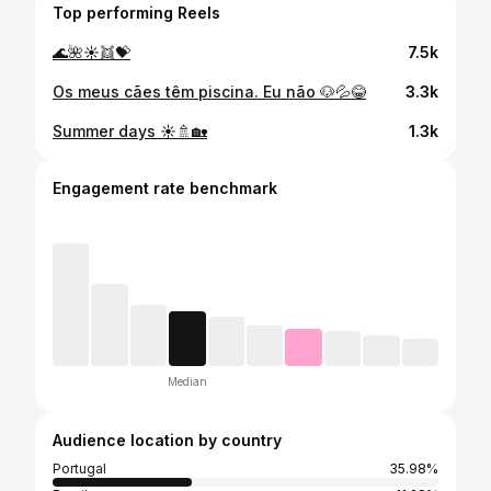
Top performing Reels
🌊🌺☀️👯💝
7.5k
Os meus cães têm piscina. Eu não 🐶💦😂
3.3k
Summer days ☀️🚿🏡
1.3k
Engagement rate benchmark
Median
Audience location by country
Portugal
35.98%