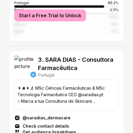
Portugal
86.2%
Brazil
3.11%
Start a Free Trial to Unlock
United Kingdom
1.44%
France
1.41%
Spain
1.3%
3. SARA DIAS - Consultora
Farmacêutica
Portugal
👩‍🎓👩‍🔬 MSc Ciências Farmacêuticas & MSc
Tecnologia Farmacêutica CEO @saradias.pt
✨Marca a tua Consultoria de Skincare
Personalizada / Workshop👇
@saradias_dermacare
Check contact details
Get audience breakdown