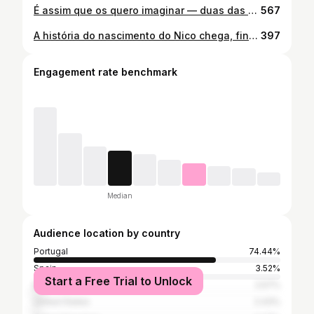
É assim que os quero imaginar — duas das minhas grandes perdas. ❤️‍🩹 Quem tem animais e os ama com a vida, percebe o que estou a sentir: o vazio nos espaços onde ele sempre pertenceu e as memórias que agora se tornam dolorosas, porque parecem não fazer sentido sem ele por perto. É difícil deitar-me sem o ter na cama à minha espera; é dificil acordar sem o ter a ronronar ao meu lado. Só queria mais tempo. Nada nos prepara para isto. Não era “só” um gato. Era o Yoshi e foi muito mais do que eu poderia imaginar. Para mim, para a minha família e até para os meus amigos. Esta casa fica mais triste e o meu coração também. 🥺💔 Esta música deu-me colo e esperança nestes dias. Não sei porquê. Soou-me cá dentro e quis ouvi-la em loop. Serenou-me, permitiu-me chorar e senti que me ajudou a navegar na angústia e no desespero destes dias. Obrigada pelas vossas mensagens tão queridas e empáticas. Partilhar a vida dele também me ajuda a sarar.
567
A história do nascimento do Nico chega, finalmente, dois anos depois. 🤰🏻 Não houve um motivo especial para tal ter acontecido, mas acho que o pequeno e gratificante caos em que a minha vida se tornou e o tempo que quis dedicar ao Nico e a outras coisas empurraram esta narrativa até hoje. Bem vistas as coisas, é um dia bonito para vos começar a contar esta história. O Nico faz dois anos! 👶🏻 Mais em blushmuch.com ♥️
397
Engagement rate benchmark
Median
Audience location by country
Portugal
74.44%
Spain
3.52%
Start a Free Trial to Unlock
Brazil
2.57%
United States
2.43%