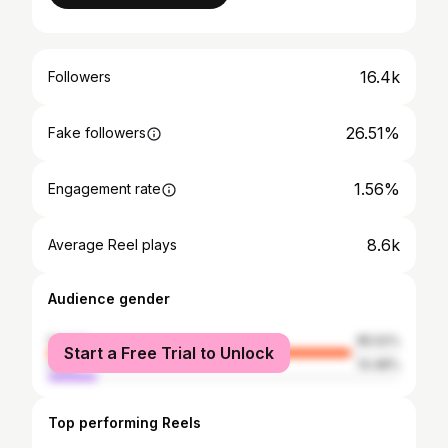
16.4k
Followers
26.51%
Fake followers
1.56%
Engagement rate
8.6k
Average Reel plays
Audience gender
female
85.52%
Start a Free Trial to Unlock
male
14.48%
Top performing Reels