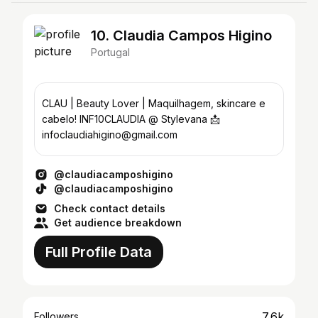
10. Claudia Campos Higino
Portugal
CLAU | Beauty Lover | Maquilhagem, skincare e
cabelo! INF10CLAUDIA @ Stylevana 📩
infoclaudiahigino@gmail.com
@claudiacamposhigino
@claudiacamposhigino
Check contact details
Get audience breakdown
Full Profile Data
7.6k
Followers