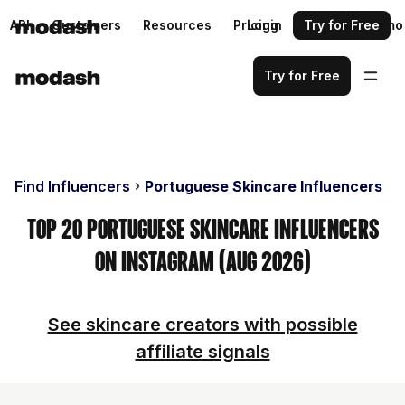
API
Customers
Resources
Pricing
Login
Request a demo
Try for Free
Try for Free
Find Influencers
Portuguese Skincare Influencers
Top 20 Portuguese Skincare Influencers
on Instagram (Aug 2026)
See skincare creators with possible
affiliate signals