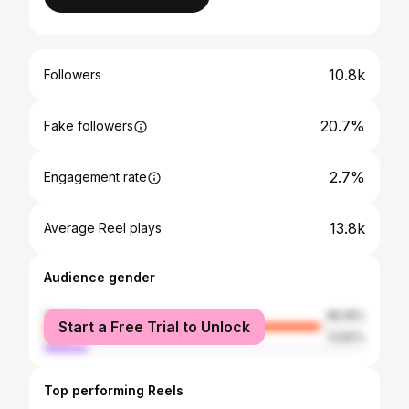
10.8k
Followers
20.7%
Fake followers
2.7%
Engagement rate
13.8k
Average Reel plays
Audience gender
female
86.18%
Start a Free Trial to Unlock
male
13.82%
Top performing Reels