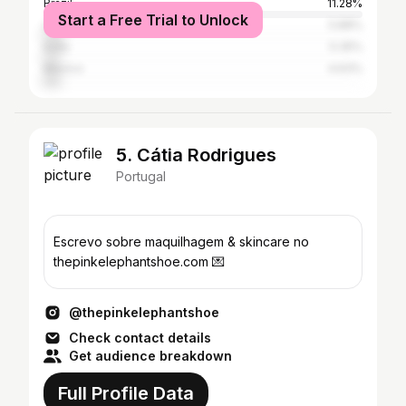
Brazil
11.28%
Start a Free Trial to Unlock
United States
5.88%
India
5.35%
Mexico
4.63%
5. Cátia Rodrigues
Portugal
Escrevo sobre maquilhagem & skincare no
thepinkelephantshoe.com 💌
@thepinkelephantshoe
Check contact details
Get audience breakdown
Full Profile Data