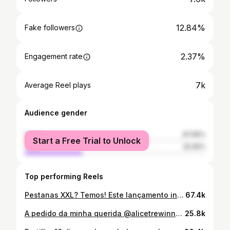
12.84%
Fake followers
2.37%
Engagement rate
7k
Average Reel plays
Audience gender
female
67.95%
Start a Free Trial to Unlock
male
32.05%
Top performing Reels
Pestanas XXL? Temos! Este lançamento incrível da @clarinsportugal saiu em Abril e sempre que uso recebo elogios! Agora tu também podes ter umas pestanas XXL, super pigmentadas, super definidas e super separadas 🖤 #mascara #pestañas #maquilhagem #wondervolumemascaraxxl
67.4k
A pedido da minha querida @alicetrewinnard fiz este vídeo para explicar como se diz corretamente o nome de algumas marcas… Acho que vou ser cancelada 😂😂😂 sim sou a chata que corrige toda a gente! O vídeo completo está no meu Tiktok. Escrevam nos comentários mais exemplos! (PS: é para ser levado com humor 😅)
25.8k