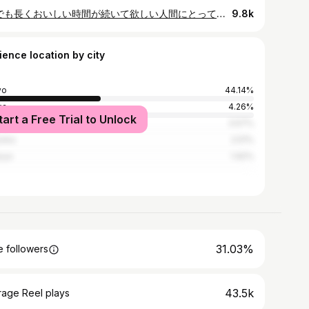
1秒でも長くおいしい時間が続いて欲しい人間にとってオーベルジュは夢である。なんせ睡眠挟んで合計20時間くらいは一貫した食体験の只中にいられれるのだから。 Le Doyennéの朝食は最高だった。というか朝食を味わってこそのLe Doyennéなんじゃないかと思った。 天井の高いディナーのダイニングではなく、キッチン横の小さな部屋での朝ごはん。光の差す静かな食堂には、クロワッサンにくるみのパン、ハムにチーズにチェリーや桃が並んでいて、好きにとって良いというのだけど、静物画みたいで手を出すのも惜しいと思った(そばからすぐ食べたけど)。テーブルにはメニューがあってそっちはオーダーするといちから作ってくれるという。散々悩んで選んだのは、プティポワとチーズと半熟卵のタルティーヌ。このタルティーヌがあまりのすごさで、一口かじって食堂から飛び出してしまうほどだった(大丈夫そ？)。菜園の光と風の中で食べたかった。外に出たらちょうどハーブを摘んでいるスタッフの方がいて、セージやタイムの香りに包まれながら食べたあの青くてみずみずしいグリーンピースやミントやレモンピールやカンパーニュが弾ける瞬間、時間や場所、季節や食材、作る人もそれを食べる自分も、いろんなものが完璧に交差して現れる、そこでしかありえない、唯一無二の、めちゃくちゃ味だった。味って時々、世界のすべてだ。
9.8k
ience location by city
yo
44.14%
ka
4.26%
tart a Free Trial to Unlock
agyō-ku
3.57%
uoka
2.51%
oya
1.92%
31.03%
 followers
43.5k
rage Reel plays