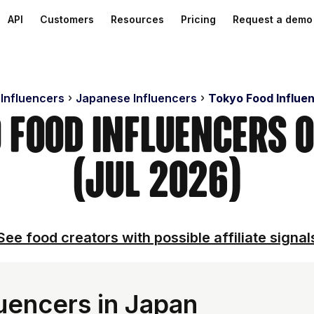
API
Customers
Resources
Pricing
Request a demo
 Influencers
Japanese Influencers
Tokyo Food Influe
o Food Influencers 
(Jul 2026)
See food creators with possible affiliate signal
uencers in Japan