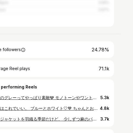
agoe
3.05%
oya
2.67%
24.78%
 followers
71.1k
rage Reel plays
 performing Reels
春夏のグレーってやっぱり素敵🩶 モノトーンやワントーンはもちろん、 淡いカラーともすっとなじむ万能カラー✨ @cinoh_official のハイウエスト2 タックパンツは ラインがとてもきれいで、 カジュアルにもきれいめにも使える一枚💕 #cinoh #PR
5.3k
春夏はこれでいい。 ブルーとホワイト🤍💙 ちゃんとおしゃれになる✨ シャツ、白T、ニット、タンクトップ。 全部デニムに合わせるだけで整う。 @healthydenim のデニムはリネンコットン。 軽くて、さらっとしてて気持ちいい。 頑張らなくても整う4パターン💕 #pr #healthydenim #paris64
4.8k
まだジャケットを羽織る季節だけど、 少しずつ麻のパンツを履けるようになってきた。 デニムもリネン混だと、 真夏には本当にありがたい🥰 ① 🧥 @whimgazette_official 👖 @deuxiemeclasse 👟 @converse_jp 👜 @ibeliv_official ② 👚 @eslow__ 👖 @redcardtokyo 👜 @ibeliv_official ③ 👚 @plage_jp 👖 @ragandbone ④ 👚 @aton_tokyo 👖 @deuxiemeclasse 👟 @converse_jp ⑤ 🧥 @maisonspecial_women 👖 @serge_de_bleu #まとめコーデ #outfits
3.7k