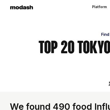
Platform
Find
Top 20 Toky
We found 490 food Infl