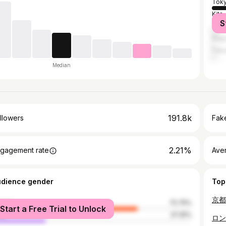
Tok
Kita
S
Yok
Nag
Fuk
Median
191.8k
llowers
Fake
2.21%
gagement rate
Ave
udience gender
Top
male
72.75%
Start a Free Trial to Unlock
le
27.25%