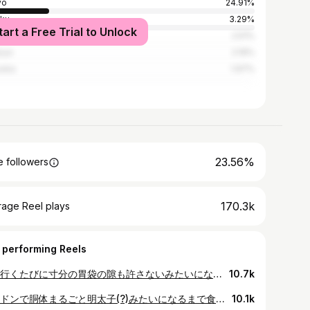
yo
24.91%
-ku
3.29%
tart a Free Trial to Unlock
ohama
2.51%
oya
2.19%
uoka
1.97%
23.56%
 followers
170.3k
rage Reel plays
 performing Reels
京都行くたびに寸分の胃袋の隙も許さないみたいになってしまう〜 時系列めちゃくちゃランダム記録 Food notes from Kyoto 1 @ototojet.menu 想像以上に小ぶりでその分色んな味の繊細な手毬寿司 嬉しいに決まっている 京都混んでる時期はおいしいお弁当手に入れてホテルの部屋で食べるの好き 2 3 @bouillon_kyoto 京都のことドーナツタウンだと思ってる節あるけどブイヨンのそれはドーナツ界の井上尚弥でした 4 珈琲ヤマグチ 喫茶店て夏の季語なんじゃないか 猛暑の日のアイスラテとシナモントースト あまりにもよい イルカになった 5 富小路 山岸 秋極まりました 圧巻です 6 7 @hoteldeogawa 入れるかはガチャだけど予約しなくていいシステムありがとう…… 8 @meton.kyoto サレ系のマドレーヌって何でこんなに魅力的なんだろうなあ プリンも理想的で惚れ惚れした 9 10 Culotte まるで修道院のような自習室のような そこにしかない世界を完璧に創り上げることが飲食店ならそのお手本のよう いつ来てなに食べても最高だけどこの日はイチゴのパイ まさかのホールなんだよ 小さなホール つまり焼きたてにナイフを入れた時のあの湯気を独り占めできる そんな幸福あって良いのか 11 12 @daidokoro_maa フォーも牛丼も締めに食べれて食いしんぼう歓喜 13 このお茶好きで京都から帰る時いつも買う
10.7k
ロンドンで胴体まるごと明太子(?)みたいになるまで食べています。あこがれの @normanscafelondon は、マグなのにソーサーに乗せて出してくれたり(ティーバッグをインしてるからか？と思ったけどコーヒーもそれで出してた)、ウェルシュレアビットにお目にかからせてもらえたり、シロップスポンジをカスタードの海に浮かべてくれたりするので、いちいちありがてぇ……となっています🍞
10.1k