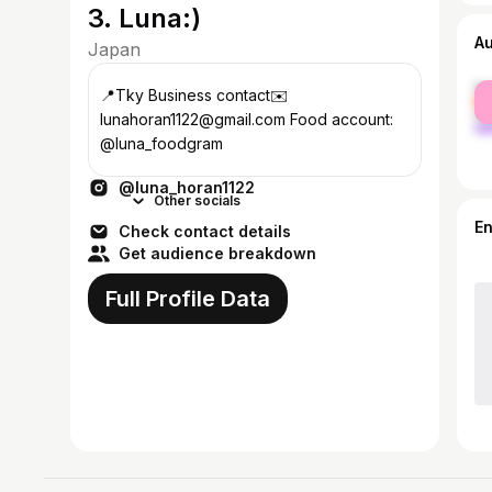
3. Luna:)
A
Japan
fe
📍Tky Business contact✉️
ma
lunahoran1122@gmail.com Food account:
@luna_foodgram
@luna_horan1122
Other socials
E
Check contact details
Get audience breakdown
Full Profile Data