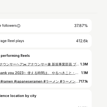
37.87%
 followers
412.6k
rage Reel plays
 performing Reels
* アナウンサーヘア✂️ アナウンサー兼 新規事業部員 ブランドディレクターの髪型事情✔️ 見た目以上に しっかりスタイリング剤をつけています✨ 5時間半の生放送（待機を含む）があっても 全然崩れない…😮‍💨🤍 顔周りを巻いて 耳の周りに馴染ませるのがポイント✔️ と、メイクさんが教えてくれました✨😌 #アナウンサー #私服 #アナウンサーコーデ #アナウンサーヘア #髪型 #ヘアセット #ミディアムヘア #ミディアムヘアアレンジ #ヘアカタログ #ヘアセット動画 #ヘアアレンジ #日本テレビ #日本テレビアナウンサー #郡司恭子
1.3M
* Thank you 2023✨ 使える時間は、 やるべきこと・やりたいことに 費やした！と思える1年になりました✔️ 週休を有意義に使えたことも◎ アナウンス部員として 新規事業部員として たくさんの経験ができた1年。 （リールは休日のばかりだけど💭） 2024年はどんな年になるだろう☺️ #2023 #hilights #vlog #thankyou #mashup #reels #reelsinstagram #お仕事 #海外旅行 #パリ旅行 #韓国旅行 #✈️ #週休2日 #弾丸トラベラー #데일리 #여행스타그램 #여행그램 #日本テレビ #日本テレビアナウンサー #アナウンサー #郡司恭子
1.1M
* 🍜 #ramen #japaneseramen #ラーメン #ラーメン大好き #現場解散 #ディレクター #仕事終わりの一杯 #仕事終わり #おつかれさまでした #🍜 #日本テレビ #日本テレビアナウンサー #アナウンサー #郡司恭子
717.1k
ience location by city