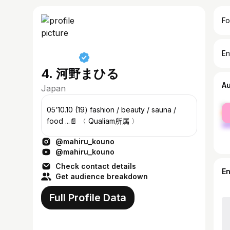
Fo
En
4. 河野まひる
A
Japan
fe
05’10.10 (19) fashion / beauty / sauna /
ma
food ...📄 〈 Qualiam所属 〉
@mahiru_kouno
@mahiru_kouno
Check contact details
E
Get audience breakdown
Full Profile Data