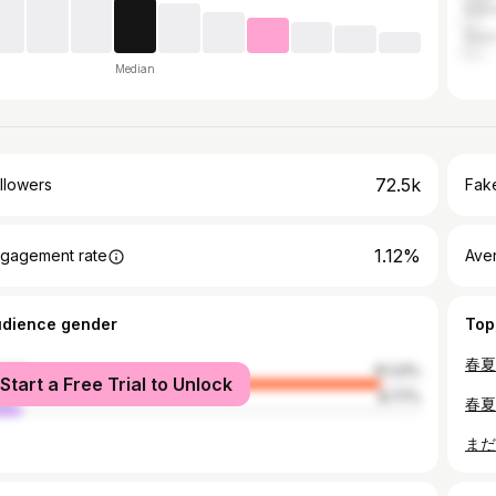
Kaw
Nag
Median
72.5k
llowers
Fake
1.12%
gagement rate
Ave
udience gender
Top
male
91.23%
Start a Free Trial to Unlock
le
8.77%