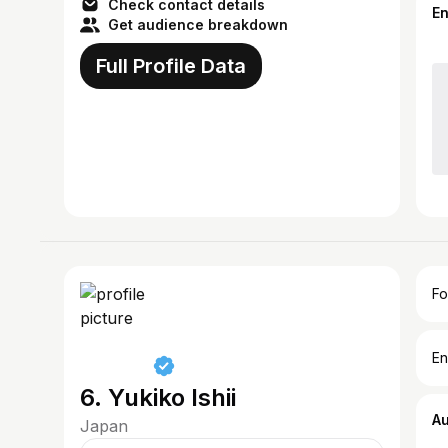
Check contact details
E
Get audience breakdown
Full Profile Data
Fo
En
6. Yukiko Ishii
A
Japan