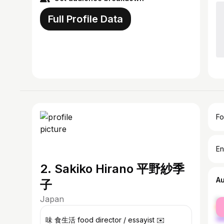
Full Profile Data
Fo
En
2. Sakiko Hirano 平野紗季
A
子
Japan
fe
ma
味 食生活 food director / essayist ✉️