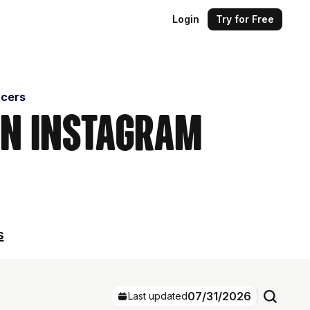
Login
Try for Free
ncers
on Instagram
s
07/31/2026
Last updated