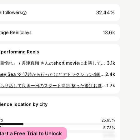
32.44%
 followers
13.6k
rage Reel plays
 performing Reels
『一目惚れ』 / 舟津真翔 さんのshort movieに出演しています！ 彼女感満載なデート風景、沢山見てね🌻🎡🐠🫧‪🍧🏸☀️ マネージャーさんがいっぱいオフショ撮ってくれてたので投下♡ #一目惚れ#舟津真翔
3.1k
Disney Sea ♡ 17時から行ったけどアトラクション4個も乗れてびっくり！ 相変わらずいつもに増してはっぴーになれる場所😚🌎 まつパは @hyr__2002 さんのところで👀 #05#DisneySea#ディズニーシー
2.4k
朝からサ活して良き一日のスタート🫶🏻 整った後はお蕎麦屋さんでガッツリlunch~最高！
1.7k
ience location by city
yo
25.95%
-ku
5.73%
tart a Free Trial to Unlock
asu
5.73%