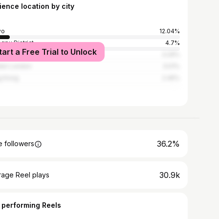
ience location by city
yo
12.04%
gpu District
4.7%
tart a Free Trial to Unlock
l
3.29%
ter London
3.01%
g Kong
2.45%
36.2%
 followers
30.9k
rage Reel plays
 performing Reels