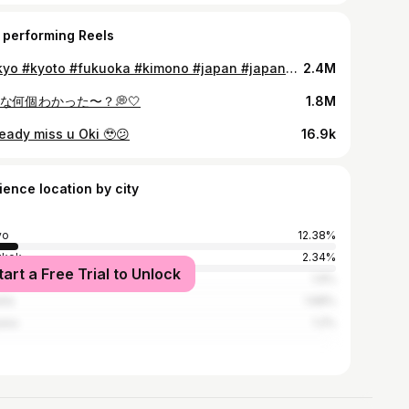
 performing Reels
#tokyo #kyoto #fukuoka #kimono #japan #japanphotography #japanphoto #japantravel #streetphotography #photography #photo #fyp #ストリートスナップ
2.4M
な何個わかった〜？💭🤍
1.8M
ready miss u Oki 🥹😕
16.9k
ience location by city
yo
12.38%
gkok
2.34%
tart a Free Trial to Unlock
ka
1.9%
rta
1.68%
asu
1.2%