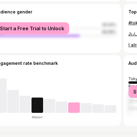
udience gender
Top
male
30.04%
Start a Free Trial to Unlock
le
69.96%
みん
I al
ngagement rate benchmark
Aud
Tok
Ban
S
Osa
Jaka
Uray
Median