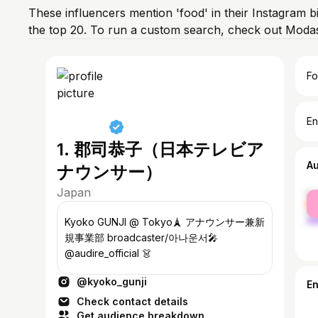
These influencers mention 'food' in their Instagram 
the top 20. To run a custom search, check out Modas
Fo
En
1. 郡司恭子（日本テレビア
A
ナウンサー）
Japan
fe
ma
Kyoko GUNJI @ Tokyo🗼 アナウンサー兼新
規事業部 broadcaster/아나운서🎤
@audire_official 👗
@kyoko_gunji
E
Check contact details
Get audience breakdown