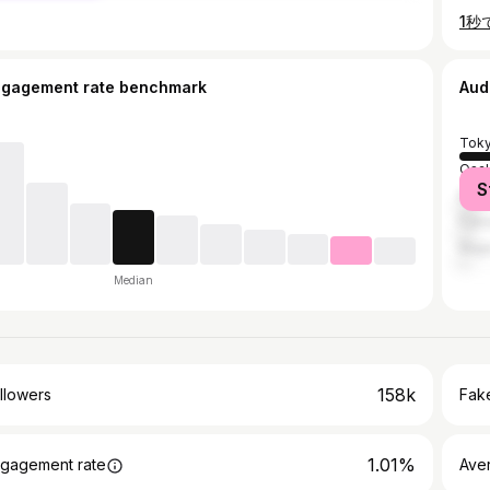
ngagement rate benchmark
Aud
Tok
Osa
S
Nak
Fuk
Nag
Median
158k
llowers
Fake
1.01%
gagement rate
Ave