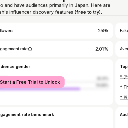
bio and have audiences primarily in Japan. Here are
h's influencer discovery features
(free to try)
.
259k
llowers
Fake
2.01%
gagement rate
Ave
udience gender
Top
male
25.31%
Start a Free Trial to Unlock
le
74.69%
ngagement rate benchmark
Aud