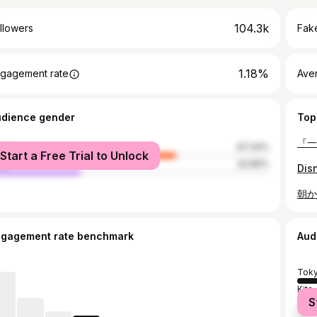
104.3k
llowers
Fake
1.18%
gagement rate
Ave
udience gender
Top
male
67.34%
Start a Free Trial to Unlock
le
32.66%
ngagement rate benchmark
Aud
Tok
Kita
S
Uray