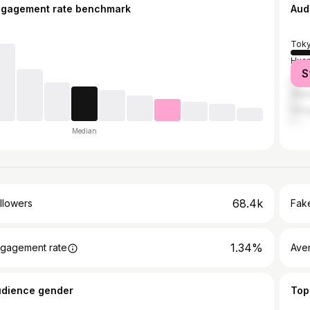
ngagement rate benchmark
Aud
Tok
Huan
S
Seou
Grea
Hon
Median
68.4k
llowers
Fake
1.34%
gagement rate
Ave
udience gender
Top