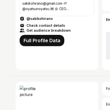
sakikohirano@gmail.com 🦥
@oyatsunoyatsu 🆕 🌼 CEO
@noraisinsandwich 📻 J-WAVE food
@sakikohirano
podcast / radio @ajinafukuonsei
E
Check contact details
Get audience breakdown
Full Profile Data
Fo
En