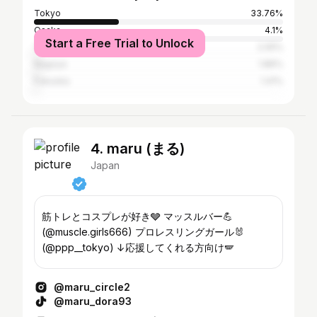
Tokyo
33.76%
Osaka
4.1%
Start a Free Trial to Unlock
Yokohama
2.05%
Nagoya
1.86%
Fukuoka
1.41%
4. maru (まる)
Japan
筋トレとコスプレが好き🩶 マッスルバー💪
(@muscle.girls666) プロレスリングガール🐰
(@ppp__tokyo) ↓応援してくれる方向け🪽
@maru_circle2
@maru_dora93