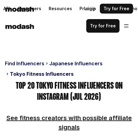
API
Customers
Resources
Pricing
Login
Request a demo
Try for Free
Try for Free
Find Influencers
Japanese Influencers
Tokyo Fitness Influencers
Top 20 Tokyo Fitness Influencers on
Instagram (Jul 2026)
See fitness creators with possible affiliate
signals