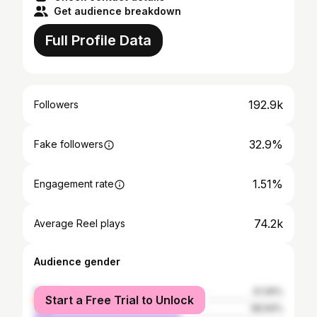
Get audience breakdown
Full Profile Data
192.9k
Followers
32.9%
Fake followers
1.51%
Engagement rate
74.2k
Average Reel plays
Audience gender
female
41.06%
Start a Free Trial to Unlock
male
58.94%