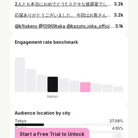
2人とも本当におめでとう‼︎ ステキな披露宴でした。 @hirotakaurabe @takahashiyu.official
3.2k
応援ありがとうございました。 今回はお客さんとの勝負できなくてすみません。わがままですが次楽しみにしてください。次で仕上がります。
3.2k
@k1takeru @10969taka @kazuto_ioka_official @alonza_fitness_kickboxing ありがとうございました✨
3.1k
Engagement rate benchmark
Median
Audience location by city
Tokyo
27.09%
Ōsaka
4.55%
Start a Free Trial to Unlock
Nagoya
2.18%