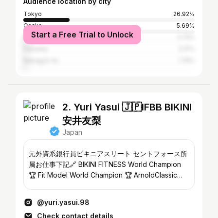
Audience location by city
Tokyo
26.92%
Osaka
5.69%
Start a Free Trial to Unlock
Nagoya
2.72%
Fukuoka
2.17%
Nakagyō-ku
1.75%
2. Yuri Yasui 🇯🇵IFBB BIKINI
安井友梨
Japan
元外資系銀行員ビキニアスリート セントフォース所
属お仕事下記🔗 BIKINI FITNESS World Champion
🏆 Fit Model World Champion 🏆 ArnoldClassic
Overall Winner 🏆 JAPAN Overall Winner 🏆 9連覇
中
@yuri.yasui.98
Check contact details