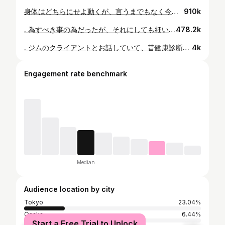
身体はどちらにせよ動くが、言うまでもなく今の方が調子が良い🔥 身体への理解を深めれば不調は減る。 #ライフスタイル #life #ワークアウト #生活習慣
910k
. 為すべき事の為だったが、それにしても細い。 筋肉量が減れば太りやすい身体になりますが、痩せ過ぎは頬がコケたり肌荒れ、生理不順など色々不調もおこります。 痩せるなら綺麗で健康的に。 2007/fated
478.2k
. ジムのクライアントとお話していて、昔健康診断で耳が引っかかったと。 ふと思い出だしたのが、昔何かの番組で幕張の方の会場で踊った時、本番ある一定の音だけ聞こえず、どこで音取ったらいいかわからなくなってしまった。 振りは入っているが、踊る音は聞こえず他の音は聞こえるからものすごくやりづらかった。 周りの皆の動きを感じて一定のリズムで動きました。 終わった後、皆に音変じゃなかったと聞いたら普通だったよと。 前にも後にもそれ一回でそのまま忘れてたけど、LIVE本番でもメインステージ外だと本人の聞こえている音とズレがあるので呼吸もズレる。 絡みがある以上、それは大きな障害なのでそれでたまに爆音のイヤモニ付けたり、リハでもソロの時は自分の中で物語を作っていて、納得いかないところは繰り返し繰り返し踊っては一挙一動を作り込んだ。 1番時間がかかって研ぎ澄ましてる中なので、集中したく周りの話し声さえ聞こえないよう、爆音のイヤフォンしてました。 何回コード絡まってイラついたか。笑 その研ぎ澄ます曲をいったいいくつやったんだろう。 もしかすると僕は、ある一定の周波数の音が聞こえなくなっているのかもしれません。 もうすぐ健康診断なので、ついでに耳鼻科も行ってみたいと思います😌 #エピソード #ayumihamasaki #live #ダンサー #dancer #一挙一動 #聴力 #周波数 #健康 #健康診断 #太く生きよう
4k
Engagement rate benchmark
Median
Audience location by city
Tokyo
23.04%
Osaka
6.44%
Start a Free Trial to Unlock