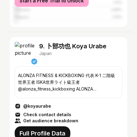
Start a Free Trial to Unlock
Yokohama
3.6%
Fukuoka
2.88%
Nagoya
2.16%
9. 卜部功也 Koya Urabe
Japan
ALONZA FITNESS & KICKBOXING 代表 K-1 二階級
世界王者 ISKA世界ライト級王者
@alonza_fitness_kickboxing ALONZA
FITNESS&KICKBOXING 東横線 祐天寺駅から徒歩1
分 新規会員募集中🥊
@koyaurabe
Check contact details
Get audience breakdown
Full Profile Data