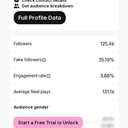
Check contact details
Get audience breakdown
Full Profile Data
125.4k
Followers
35.19%
Fake followers
3.88%
Engagement rate
131.1k
Average Reel plays
Audience gender
female
56.12%
Start a Free Trial to Unlock
male
43.88%