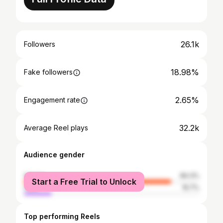
26.1k
Followers
18.98%
Fake followers
2.65%
Engagement rate
32.2k
Average Reel plays
Audience gender
female
84.3%
Start a Free Trial to Unlock
male
15.7%
Top performing Reels