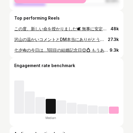
male
30.04%
Top performing Reels
この度、新しい命を授かりました🕊️ 無事に安定期を迎えましたのでご報告させて頂きます。 悪阻と闘いながらもカラダを動かす事は止めずに、何とかここまで来れました🤝💦 予定日は今年の6月です🤰 夏前には家族が増えパパママになるんだ〜って思うと何だか不思議な感じ🫧 この小さく尊い命に感謝しながら、心身共に「母」になる準備を進めていきます。 「強い母ちゃんになります💪🏼！」 もちろんお仕事は出来る限り続けていく予定です！ 身体と相談しながらトレーニングも。🔥 どうか温かく見守って頂けたら嬉しいです。 AYA.
48k
沢山の温かいコメントとDM本当にありがとうございました🙂‍↕️ １つ１つ大切に読ませて頂きました。 皆さんの美しいメッセージに感動しっぱなしです😢✨こんなにも沢山の心強いサポーターがいるんだと思うと嬉しくて嬉しくて… 感謝致しております。 中には同じ妊娠期間中の方や出産ご経験者の方達からも色んな経験談や沢山のアドバイスメッセージも頂いたり。 みんな強くてカッコイイなと尊敬の意が隠せません。✨ 見習います！ 私はこれから経験した事のない場所、「未知なる世界」に突入していこうとしておりますが、魚が水の中を泳ぐように鳥が空を飛ぶように、私が自分としてあるがままに最大限発揮できるそんな自然体な姿でいれる妊婦生活を過ごしていきたいなと思っております😌 お腹の胎動を感じながら毎日が愛おしく.... 心穏やかな日々を過ごしております。 性別はどちらなのかなぁ〜と今はそれが1番楽しみです🥰
27.3k
七夕🎋の今日は…1回目の結婚記念日😌💍 もうあっという間にあれから1年！！😳 結婚記念日って夫婦にとっての「誕生日」みたいなもの。 これからも長い人生の「旅」は続きますが、2人で力を合わせながら幸せの年輪を重ねていきたい。 そして苦楽を共に素晴らしい旅路にしていこうと思います。 こっから👇🏼は恥ずかしいので英語で💦 Happy 1st anniversary to the love of my life. Everyday with you is a gift. I’m so lucky to have you in my life! There is the Star Festival tonight.🎋💫 May all your dreams come true...🙏🏻 素敵な七夕を…💫 Have a wonderful night🌙
9.3k
Engagement rate benchmark
Median