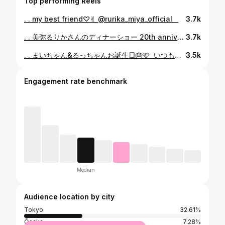
Top performing Reels
. . my best friend♡✌︎ @rurika_miya_official ⁡ ⁡ ⁡
3.7k
. . 美弥るりかさんのディナーショー 20th anniversary of debut ~ Trajectory~ ⁡ 思い出♡ 前半のお衣装はまいちゃん @rurika_miya_official がスタイリングして、私たち2人にプレゼントしてくれました🥹🙏✨ 衣装だけど衣装すぎず、オシャレで個性が光るまいちゃんのディナーショーらしいスタイルに仕上がりました！ さすが！🖤🩷🤍 ⁡ ⁡ #美弥るりか さん #晴音アキ さん #宇月颯
3.7k
. . まいちゃん&るっちゃんお誕生日🎂🩷 ⁡ いつもと何かが変わっているわけではないけど、大切な人が元気でいつも通り幸せに誕生日を迎えられているってこんなにも幸せなことなんだって思った2023年9月12日です！！ ⁡ まいちゃん🦄るっちゃん🐈お誕生日おめでとう🎊✨ ⁡ ⁡ ⁡ #2023912#お誕生日 #happybirthday #美弥るりか さん#まいちゃん #ルシェちゃん#るっちゃん #幸せを願ってる☺︎
3.5k
Engagement rate benchmark
Median
Audience location by city
Tokyo
32.61%
Ōsaka
7.28%