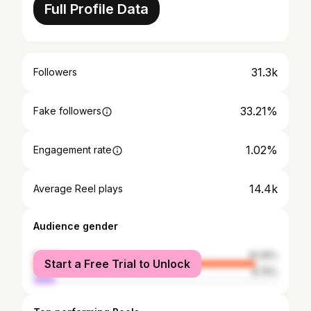
Full Profile Data
31.3k
Followers
33.21%
Fake followers
1.02%
Engagement rate
14.4k
Average Reel plays
Audience gender
female
91.25%
Start a Free Trial to Unlock
male
8.75%