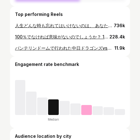
Top performing Reels
人生どんな時も忘れてはいけないのは、 あなたの人生の主役は、あなただということです。 たとえ、、、、 人にあなたにはそんなことはできないと言われようとも、 ひどい挫折をして二度と立ち上がれないと思ったときでも、 悲しみのあまり目から涙がとまらないときでも、 どんなときでも、 あなたはあなたの一番の味方です、 自分自身を決して見放すことなく、 どこまでも信じてあげてください そうしていれば、必ず道は開けます、 笑顔にあふれた幸せな未来が待っていますから バンコク🇹🇭武者修行✨✨✨✨ 心まで美しい人😭✨✨✨✨✨✨✨ 本当にお会いできて嬉しいです😭 @porra_pla #武者修行 #自分と未来は変えられる
736k
100％でなければ意味がないのでしょうか？ 100％理想じゃなくても、そこに近づけるように８０％でも、３０％でもいいから、実現に近づけることが大切。 【大変】大きく変われるチャンスだから、【大変】 @favo_link #自分と未来は変えられる
228.4k
バンテリンドームで行われた中日ドラゴンズvsヤクルトスワローズ戦で始球式をさせていただきました 小さい頃から、生粋のドラゴンズファン❤️⚾️ 夢にまで見た、バンテリンドームでの始球式をさせていただけるとは、本当に感無量です。夢が叶いました😭 夢のような時間を過ごさせていただき、ありがとうございました。ほんとうに幸せでした😭 選手の皆様、関係者の皆様、ドラゴンズファンの皆様、 野球ファンの皆様！！本当にありがとうございました🙇‍♂️ ⁡ 選手の皆様とファンの皆様の熱い情熱にふれて感動しております😭✨✨幸せです。ありがとうございました🙇‍♂️ 素晴らしい写真ありがとうございました😭 @1970osaka2025 @chunichidragonsofficial #中日ドラゴンズ #ビキニフィットネス ⁡
11.9k
Engagement rate benchmark
Median
Audience location by city