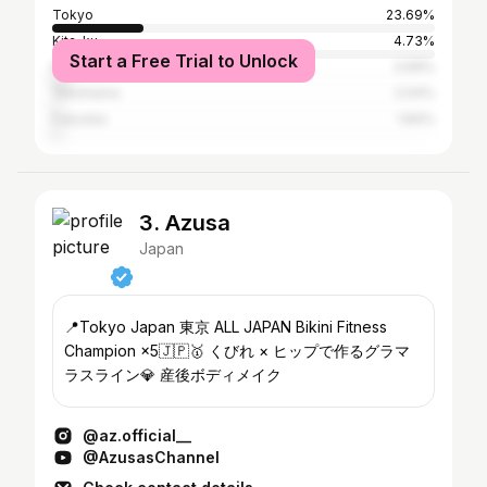
Tokyo
23.69%
Kita-ku
4.73%
Start a Free Trial to Unlock
Nagoya
3.99%
Yokohama
2.04%
Fukuoka
1.84%
3. Azusa
Japan
📍Tokyo Japan 東京 ALL JAPAN Bikini Fitness
Champion ×5🇯🇵🥇 くびれ × ヒップで作るグラマ
ラスライン💎 産後ボディメイク
@az.official__
@AzusasChannel