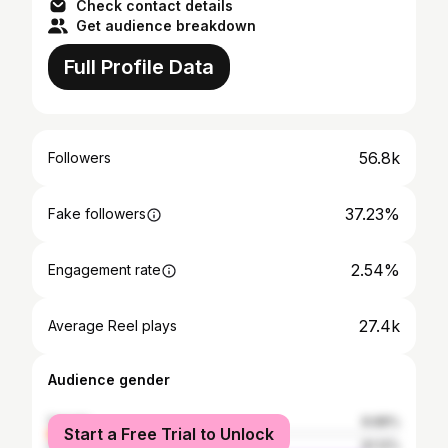
Check contact details
Get audience breakdown
Full Profile Data
56.8k
Followers
37.23%
Fake followers
2.54%
Engagement rate
27.4k
Average Reel plays
Audience gender
female
8.88%
Start a Free Trial to Unlock
male
91.12%