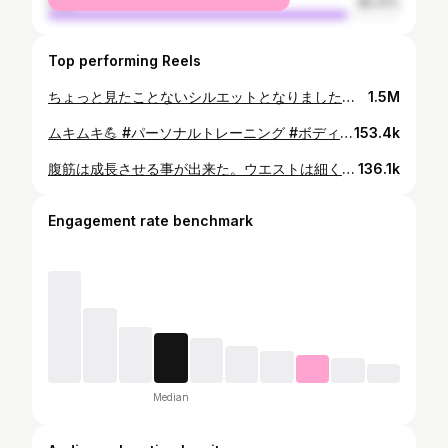
male
85.41%
Top performing Reels
ちょっと見たことないシルエットとなりました😱こんな私の体に合わせて作っていただき感謝です！ちなみにさりげなく肩甲骨広げてポーズ取ってます。普通だとここまで逆三角形ではないです。 オーダースーツのロスタイムさん @loss_time_lt
1.5M
ムキムキ💪 #パーソナルトレーニング #ボディメーカー #トレーニング #ボディメイク #ベストボディジャパン #フィジーク #広背筋 #筋トレ #腹筋 #大胸筋 #ベンチプレス #スクワット #ダイエット#痩せる #筋肉 #personaltraining #bodymaker #training #bodymake #workout #physique #abs #diet #muscle #bodybuilding #bodybuildingmotivation #like4like #followme #follow
153.4k
腹筋は成長させる事が出来た。ウエストは細くギュっと詰まった腹筋。これぼボディメイク #パーソナルトレーニング #ボディメーカー #トレーニング #ボディメイク #ベストボディジャパン #フィジーク #広背筋 #筋トレ #腹筋 #大胸筋 #ベンチプレス #スクワット #ダイエット#痩せる #筋肉 #personaltraining #bodymaker #training #bodymake #workout #physique #abs #diet #muscle #bodybuilding #bodybuildingmotivation #like4like #followme #follow
136.1k
Engagement rate benchmark
Median