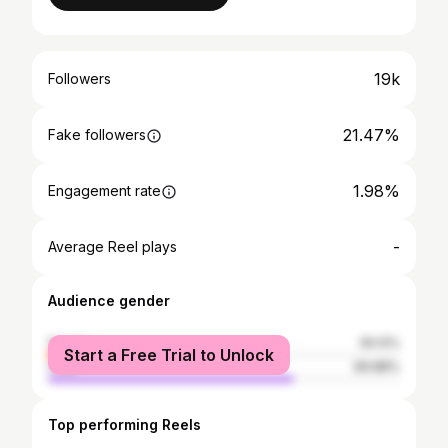
19k
Followers
21.47%
Fake followers
1.98%
Engagement rate
-
Average Reel plays
Audience gender
female
30.12%
Start a Free Trial to Unlock
male
69.88%
Top performing Reels