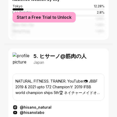
Tokyo
12.28%
Los Angeles
2.8%
Start a Free Trial to Unlock
Osaka
1.44%
New York City
1.32%
Hong Kong
1.32%
5. ヒサーノ@筋肉の人
Japan
NATURAL. FITNESS. TRAINER. YouTuber📷 JBBF
2019 & 2021 upto 172 Champion🏅 2019 IFBB
world champion ships 5th🏆 ネイチャーメイドオフ
ィシャルアンバサダー OWN.FAMILIA KEYFIT経営
@hisano_natural
@hisanolabo