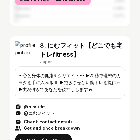
Nagoya
3.19%
Fukuoka
2.48%
Urayasu
2.27%
8. にむフィット【どこでも宅
トレfitness】
Japan
〜心と身体の健康をクリエイト〜 ▶︎20秒で理想のカ
ラダを手に入れる🤸‍♂️ ▶︎飽きさせない筋トレを提供✨
▶︎実況付きであなたを後押しします🔥
@nimu.fit
@にむフィット
Check contact details
Get audience breakdown