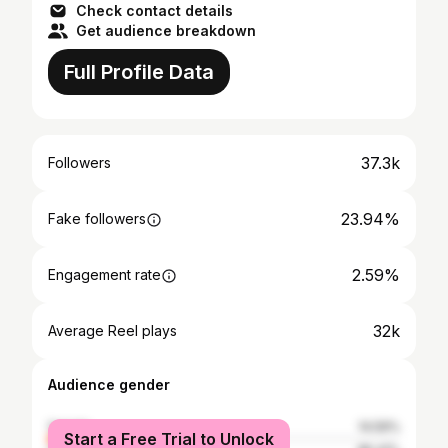
Check contact details
Get audience breakdown
Full Profile Data
37.3k
Followers
23.94%
Fake followers
2.59%
Engagement rate
32k
Average Reel plays
Audience gender
female
14.59%
Start a Free Trial to Unlock