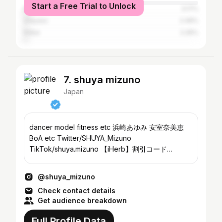
Start a Free Trial to Unlock
Kyoto
3.17%
Urayasu
2.49%
Kōbe
2.26%
7. shuya mizuno
Japan
dancer model fitness etc 浜崎あゆみ 安室奈美恵
BoA etc Twitter/SHUYA_Mizuno
TikTok/shuya.mizuno 【iHerb】割引コード
【LHZ987】 📩 mizunoshuya@gmail.com
@shuya_mizuno
Check contact details
Get audience breakdown
Full Profile Data