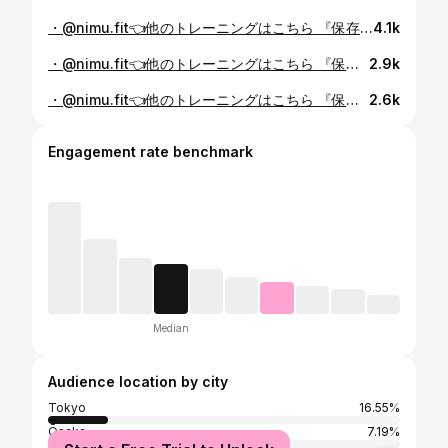
・@nimu.fit👈他のトレーニングはこちら 『保存』して一緒に頑張ろう😎 今回は下半身トレーニングを3種類ご紹介します❗️ ・ストレートキックバック 四つん這いの状態から片足を後方、斜め上に伸ばす できるだけ高い位置まで伸ばす 足を上げた時にお尻が収縮していることを感じながら行う 足を上げる位置が低くなりすぎないように注意 ・ファイヤーハイドラント 四つん這いの姿勢から膝を直角に曲げて横から足を上げる 足は股関節と同じ高さになるくらいまで上げる 身体が外を向かないように真っ直ぐ固定する ・オルタネイティングキックバック プランクの姿勢から交互に足を真上に上げる 片足を上げた時に身体がブレないようにお腹に力を入れる 後半お尻が下がって腰が反ってしまわないように気をつける 是非チャレンジしてみてください🔥 トレーニングが苦手な人は保存して いつでもできるようにしておきましょう☺️ tops/ @nike pants/ @nike shoes/ @nike ━━━━━━━━━━━━━━ 他のトレーニングはこちら 👇👇 @nimu.fit に飛んで下さい🙋‍♂️ 今回のトレーニングをやる❗️って方はコメント欄に『やる🔥』とコメントいただけると嬉しいです😎🔥 #痩せる方法 #筋トレダイエット #筋トレメニュー #絶対痩せる #ヒップアップ #下半身痩せ #痩せる習慣 #宅トレ #家トレ #身体作り #自宅トレーニング #ダイエット方法 #フィットネス #ダイエットアカウント #ボディメイク #初心者トレーニング #筋トレ初心者 #自重トレーニング #筋トレ動画 #パーソナル #健康 #運動 #動画 #関西 #兵庫
4.1k
・@nimu.fit👈他のトレーニングはこちら 『保存』して一緒に頑張ろう😎 今回は腹筋トレーニングを3種類ご紹介します❗️ ・シーテッドレッグリフト 背筋を伸ばして膝を曲げないように太ももの付け根から足を上げる 両手を頭の後ろに置いて肘を外に広げて胸を張る 顔は正面を向くように！ ・サイドトゥサイドクランチ 身体を左右に傾けながら両足を伸ばす 両手は補助として床に置いておく 膝を曲げる時は胸につける意識で！ 動きは止めずに流れるように行う ・シーテッドローテーション 対角の肘と膝をくっつけるように上体を捻りながら片足を引き寄せる 身体を後ろに倒しすぎないように気をつける 背中が丸くならないように意識する 是非チャレンジしてみてください🔥 トレーニングが苦手な人は保存して いつでもできるようにしておきましょう☺️ tops/ @canterburyofnz pants/ @canterburyofnz shoes/ @nike ━━━━━━━━━━━━━━ 他のトレーニングはこちら 👇👇 @nimu.fit に飛んで下さい🙋‍♂️ 今回のトレーニングをやるぜ❗️って方はコメント欄に『やる🔥』とコメントいただけると嬉しいです😎🔥 #痩せる方法 #筋トレダイエット #筋トレメニュー #絶対痩せる #お腹痩せ #腹筋 #シックスパック #痩せる習慣 #宅トレ #家トレ #身体作り #自宅トレーニング #ダイエット方法 #フィットネス #ダイエットアカウント #ボディメイク #初心者トレーニング #筋トレ初心者 #自重トレーニング #筋トレ動画 #運動 #関西 #兵庫
2.9k
・@nimu.fit👈他のトレーニングはこちら 『保存』して一緒に頑張ろう😎 今回は腹筋トレーニングを3種類ご紹介します❗️ ・スクリュープランク 膝を両手の手首に交互に近づけて腹筋を収縮させる 肩が手より前に出過ぎないように注意！ 肘はしっかり伸ばす！ ・エアベイビープランク プランクの姿勢から膝を手首→脇に近づけ、腹筋を収縮させる 膝が脇にきた時が最大限に収縮する時！ 速さは求めず丁寧に行う ・ニートゥノウズプランク プランクの姿勢から背中を丸め、片足を鼻に近づける 膝を鼻に近づける時に息を吐き切るくらいの意識で行う 足を上げた際に身体が左右にブレないように気をつける 是非チャレンジしてみて下さい🔥 トレーニングが苦手な人は保存して いつでもできるようにしておきましょう☺️ tops/ @nike @canterburyofnz pants/ @nike @canterburyofnz shoes/ @nike ━━━━━━━━━━━━━━ 他のトレーニングはこちら 👇👇 @nimu.fit に飛んで下さい🙋‍♂️ 今回のトレーニングをやる❗️って方はコメント欄に『やる🔥』とコメントいただけると嬉しいです☺️ #痩せる方法 #筋トレダイエット #筋トレメニュー #絶対痩せる #お腹痩せ #腹筋 #シックスパック #痩せる習慣 #宅トレ #家トレ #身体作り #自宅トレーニング #ダイエット方法 #フィットネス #ダイエットアカウント #ボディメイク #初心者トレーニング #筋トレ初心者 #自重トレーニング #筋トレ動画 #パーソナル #健康 #運動 #動画 #関西 #兵庫
2.6k
Engagement rate benchmark
Median
Audience location by city
Tokyo
16.55%
Ōsaka
7.19%