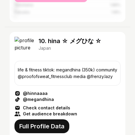
Yokohama
1.89%
Fukuoka
1.16%
10. hina ☆ メグひな ☆
Japan
life & fitness tiktok: megandhina (350k) community
@proofofsweat_fitnessclub media @frenzy.lazy
@hinnaaaa
@megandhina
Check contact details
Get audience breakdown
Full Profile Data