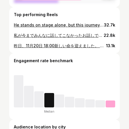
Top performing Reels
He stands on stage alone, but this journey was never walked alone. ステージに立つのはひとり。 でも、この道のりはひとりじゃなかった。 Él sube solo al escenario, pero este camino nunca lo recorrió solo. 🫱🏻‍🫲🏼🤍 ボディビル最高！
32.7k
私が今までみんなに話してこなかったお話しです。 この写真、50kgの私と、63kgの私。 妊娠してる今の私は68kg。 左の50kgの私は生理が止まってたんです。 私は今まで6年間大会に出て、オールジャパンで5連覇して すごい輝いたビキニフィットネスチャンピオン👑🥇っていう イメージをみんなが持ってると思うんです。 それは事実なんだけど、その道のりにはいろんな苦しいこともたくさんあって… 実際は生理が止まってた時も何度かあって、 減量もほんとに辛くて泣きながら1日3時間近く有酸素運動してたこともありました。 もちろんステージ上ではそういう顔を見せる事はなかったし、 自分にはクライアントさんもいて励ます側の人間だったのもあります。 大会に向けての減量で生理も止まったときは ホルモンバランスもぐちゃぐちゃで、そうなると歯車が全て狂う感じで メンタルも崩壊して、とにかく人に会いたくなくて本当に辛い時期を 経験してきました。 でも人に会ったら、調子どう？今年も優勝かな？などと声をかけてもらい、 また1人でプレッシャーで泣く…みたいなことは日常茶飯事でした。 大会が終わって生理が戻らなかった時は、 ドキドキ冷や汗をかきながら病院へ行って “私、将来妊娠できる体ですか？” と涙ぐんで聞いたことを今でも鮮明に思い出します。 お医者さんの答えは “この状態が妊娠しやすい体とは言えません。長期間続けると当然妊娠しにくい体になります” その言葉が私の中でずっとのこっていて 葛藤していました。 生理が来ないまで自分の体を犠牲にしてまでやることが 私の幸せにつながるのか？ 私の人生はこれで豊かになっているのか？ いつも自分に問いかけてたと思います。 結婚してからも、自分が妊娠できるか不安で… 検査に行くのも正直怖くてなかなか一歩踏み出せずにいたんです。 でも改めて検査に行って、自分の体のことを知るうちに 女性にとって生理がどれほど重要なものなのか理解し、 一回自分自身に心と体をリセットする時間が必要なんだと 思えることができました。 そんな中で私はお腹の中に命を授かりました。 本当に嬉しかった。自分の体にありがとうって言いました。 だから今の私がフォロワーの皆さんにできることって いつも完璧で、かっこいい私、幸せな私を 見せるだけじゃないんじゃないかな？と思うようになって、 選手だった時とSNSを発信する考え方が変わったと思います。 そんな中で女性の体のこと、 生理やホルモンバランスのことを考えて学んできました。 それをいつか大切なフォロワーのみんなにも伝えたい！ 女性のボデメイクや大会に向けての減量、ダイエット、 生理が止まったりしてからでは遅いんです😭 私みたいに本当につらくて抜け出せない負のエネルギーに包まれて 時間を無駄にしてしまうと思うんです… だからそうなる前にみんなに知識をつけてもらいたい！ と思って1年かけてどういうのがみんなの為になるかなと考えて 今回の生理に特化したセミナーという形に辿り着きました！ これからもこんな風に私だから伝えられること、 私じゃないと伝えられないことを発信して いろんな形でみんなに喜んでもらえるように アウトプットしていきたいと思います🩷 最後まで読んでくれた優しい方々ありがとうございました😭💕
22.8k
昨日、11月20日 18:00新しい命を迎えました。 心が愛でいっぱいです🫂 Ayer le dimos la bienvenida a una nueva vida. Este pequeño ser llenó nuestros corazones de amor desde el primer momento. Estamos muy felices de comenzar esta nueva etapa en familia.
13.1k
Engagement rate benchmark
Median
Audience location by city