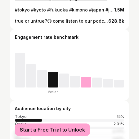
#tokyo #kyoto #fukuoka #kimono #japan #japanphotography #japanphoto #japantravel #streetphotography #photography #photo #fyp #ストリートスナップ
1.5M
true or untrue?🙄 come listen to our podcast HOMEGIRL on @spotifyjp or @applemusic ! #podcast #megandhina #homegirl #ポッドキャスト #ポッドキャスト好きな人と繋がりたい #podcastersofinstagram #girlmath #redflags #asianpodcast #podcastersofig #bestfriendgoals
628.8k
Engagement rate benchmark
Median
Audience location by city
Tokyo
25%
Osaka
2.91%
Start a Free Trial to Unlock
Los Angeles
2.77%
Urayasu
2.67%