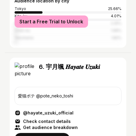
Audience location by city
Tokyo
25.66%
Kita-ku
4.01%
Start a Free Trial to Unlock
Nagoya
2.25%
Chūō-ku
1.99%
Yokohama
1.82%
6. 宇月颯 𝑯𝒂𝒚𝒂𝒕𝒆 𝑼𝒛𝒖𝒌𝒊
愛猫ポテ @pote_neko_toshi
@hayate_uzuki_official
Check contact details
Get audience breakdown