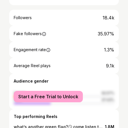
18.4k
Followers
35.97%
Fake followers
1.3%
Engagement rate
9.1k
Average Reel plays
Audience gender
female
62.57%
Start a Free Trial to Unlock
male
37.43%
Top performing Reels
what’s another green flag?🙄 come listen to our podcast HOMEGIRL on @spotifyjp or @applemusic ! #podcast #megandhina #homegirl #ポッドキャスト #ポッドキャスト好きな人と繋がりたい #podcastersofinstagram #girlmath #redflags
1.8M