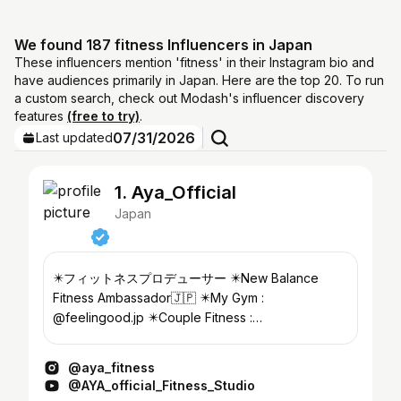
We found 187 fitness Influencers in Japan
These influencers mention 'fitness' in their Instagram bio and
have audiences primarily in Japan. Here are the top 20. To run
a custom search, check out Modash's influencer discovery
features
(free to try)
.
07/31/2026
Last updated
1. Aya_Official
Japan
✴️フィットネスプロデューサー ✴️New Balance
Fitness Ambassador🇯🇵 ✴️My Gym :
@feelingood.jp ✴️Couple Fitness :
@aya.shingo_couplefit ✴️AYAへお仕事のご依頼は
↓↓
@aya_fitness
@AYA_official_Fitness_Studio