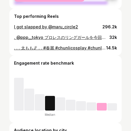
Top performing Reels
I got slapped by @maru_circle2
296.2k
. @ppp__tokyo プロレスのリングガールを今回もさせていただきました！ 衣装はギャラクシーにゃんこฅ^•ω•^ฅ🩶 . . I got to be the event companion again at the pro-wrestling event! This time I wore a “Galaxy Cat” outfit🩶ฅ^•ω•^ฅ . . #プロレス #プロレス観戦 #prowrestling #prowrestling #獣耳 #けものみみ #女子プロレス #japaneseprowrestling
32k
. . . 太もも🦵 . . #春麗 #chunlicosplay #chunlistreetfighter #streetfightercosplay #streetfighterchunli #thunderthighs #thunderthigh
14.5k
Engagement rate benchmark
Median
Audience location by city