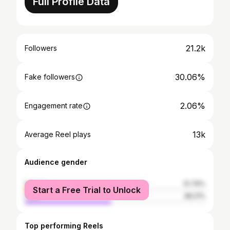
Full Profile Data
21.2k
Followers
30.06%
Fake followers
2.06%
Engagement rate
13k
Average Reel plays
Audience gender
female
51.79%
Start a Free Trial to Unlock
male
48.21%
Top performing Reels