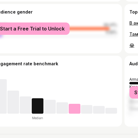
udience gender
Top
male
94.41%
Start a Free Trial to Unlock
le
5.59%
Там
😂
ngagement rate benchmark
Aud
Arma
Kras
S
Soch
Mos
Gele
Median