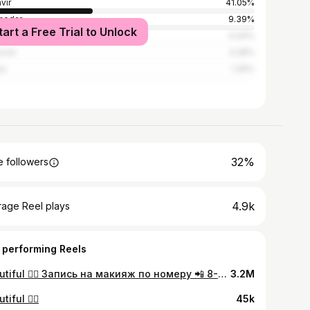
vir
41.05%
nodar
9.39%
tart a Free Trial to Unlock
i
4.44%
cow
4.28%
pa
1.26%
32%
 followers
4.9k
rage Reel plays
 performing Reels
Beautiful ❤️‍🔥 Запись на макияж по номеру 📲 8-918-992-79-72 #makeup #makeuparmavir #makeupkrasnodar #визажист #макияждлясебя #макияж #краснодар #макияжростов #макияжглаз #макияждлясебя #свадьбамосква #макияжнасвадьбу
3.2M
iful ❤️‍🔥
45k