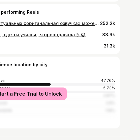
 performing Reels
В актуальных «оригинальная озвучка» можете посмотреть реакцию 🥰 В сторисах нас больше 🤗 Подписывайтесь , с нами все по-простому 🥰
252.2k
 , где ты учился , я преподавала 🫰😂
83.9k
31.3k
ience location by city
vir
47.76%
nodar
5.73%
tart a Free Trial to Unlock
i
2.87%
cow
2.6%
ndzhik
1.16%