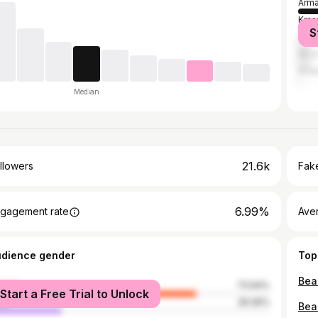
Arma
Kras
S
Soch
Mos
Ana
Median
21.6k
llowers
Fake
6.99%
gagement rate
Ave
udience gender
Top
male
73.94%
Start a Free Trial to Unlock
le
26.06%
Beaut