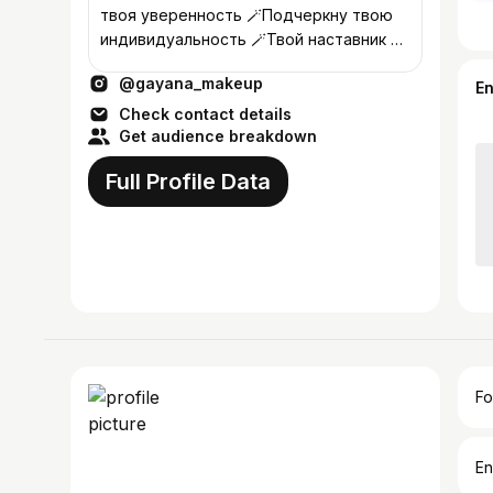
твоя уверенность 🪄Подчеркну твою
индивидуальность 🪄Твой наставник в
🌍 макияжа
@gayana_makeup
E
Check contact details
Get audience breakdown
Full Profile Data
Fo
En