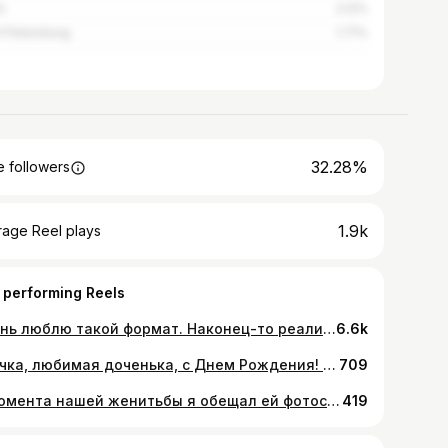
i
2.12%
t Petersburg
1.71%
32.28%
 followers
1.9k
rage Reel plays
 performing Reels
Очень люблю такой формат. Наконец-то реализовали эту съемку. Спасибо @_acapella777_, которая полностью прочувствовала образ и настроение. Я бы назвал его Sexy Vogue. Модель @_acapella777_ Студия @mantraphotostudio Визаж/стиль @mua_liman Фото/видео @nick_manvelov
6.6k
Яночка, любимая доченька, с Днем Рождения! Hair @stasya_makeup_arm Mua @mua_liman Loc @mantraphotostudio Ph @nick_manvelov
709
С момента нашей женитьбы я обещал ей фотосессию с лилиями. Прошло всего лет 10. Моя любимая Лилечка, с 8 марта тебя! @mua_liman Студия @anna_zhukova_photo @zhuk_photostudio
419