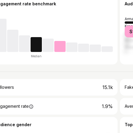
ngagement rate benchmark
Aud
Arma
Kras
S
Soch
Mos
Stav
Median
15.1k
llowers
Fake
1.9%
gagement rate
Ave
udience gender
Top