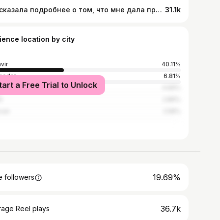
Рассказала подробнее о том, что мне дала профессия визажиста ☺️
31.1k
ience location by city
vir
40.11%
nodar
6.81%
tart a Free Trial to Unlock
cow
4.69%
i
2.86%
van
2.58%
19.69%
 followers
36.7k
rage Reel plays