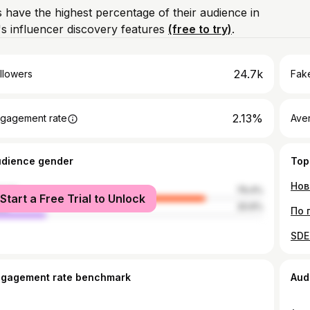
 have the highest percentage of their audience in
s influencer discovery features
(free to try)
.
24.7k
llowers
Fake
2.13%
gagement rate
Ave
udience gender
Top
male
79.4%
Start a Free Trial to Unlock
le
20.6%
ngagement rate benchmark
Aud