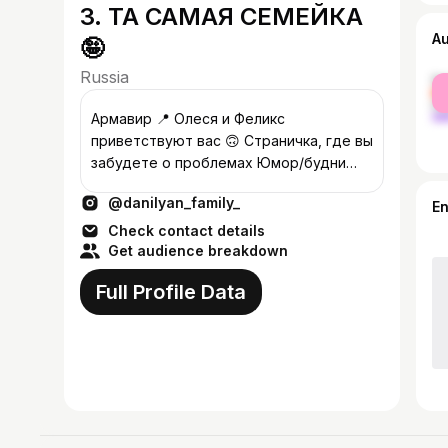
3. ТА САМАЯ СЕМЕЙКА
A
🤪
Russia
fe
ma
Армавир 📍 Олеся и Феликс
приветствуют вас 🙃 Страничка, где вы
забудете о проблемах Юмор/будни
многодетной семьи ❕По
@danilyan_family_
сотрудничеству писать в директ
E
Check contact details
Get audience breakdown
Full Profile Data