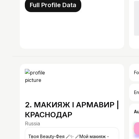
Full Profile Data
Fo
En
2. МАКИЯЖ I АРМАВИР |
A
КРАСНОДАР
Russia
fe
ma
Твоя Beauty-Фея 🪄✨ 🪄Мой макияж -