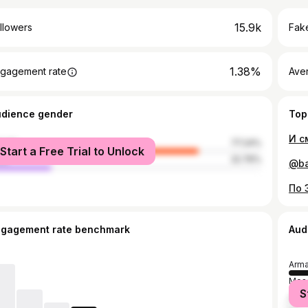
15.9k
llowers
Fake
1.38%
gagement rate
Ave
udience gender
Top
И с
male
77.24%
Start a Free Trial to Unlock
le
22.76%
По 
ngagement rate benchmark
Aud
Arma
Mos
S
Kras