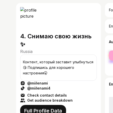
Fo
En
4. Снимаю свою жизнь
A
✨
Russia
fe
ma
Контент, который заставит улыбнуться
😘 Подпишись для хорошего
настроения🤫
@miilenami
E
@miilenami4
Check contact details
Get audience breakdown
Full Profile Data