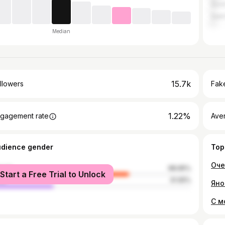
Soch
Sain
Median
15.7k
llowers
Fake
1.22%
gagement rate
Ave
udience gender
Top
male
68.95%
Start a Free Trial to Unlock
le
31.05%