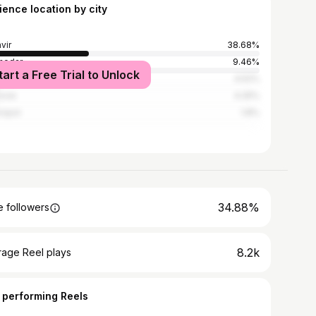
ience location by city
vir
38.68%
nodar
9.46%
tart a Free Trial to Unlock
i
4.52%
cow
4.25%
ropol
1.8%
34.88%
 followers
8.2k
rage Reel plays
 performing Reels