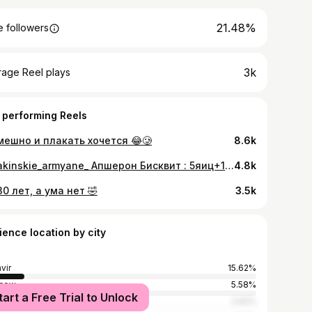
21.48%
 followers
3k
rage Reel plays
 performing Reels
мешно и плакать хочется 😂🥲
8.6k
@bakinskie_armyane_ Апшерон Бисквит : 5яиц+1,5 сахара+0,5 соды(погасить)+ванилин- перемешать ложкой , затем добавить туда же 1ст муки+2ст молотых орехов (перемешивать ложкой все) Крем : пачка масла + баночка вареной сгущенки ( взбить все и положить в холодильник на пару часиков) Затем коржи разрезать и смазать кремом каждый слой ) По желанию можете сделать пропитку. Сверху посыпать орешками молотыми ) ну или украсить как душе угодно ❤️ Орешки предварительно пожарить на сухой сковороде (слегка)
4.8k
30 лет, а ума нет 🤣
3.5k
ience location by city
vir
15.62%
cow
5.58%
tart a Free Trial to Unlock
nodar
2.62%