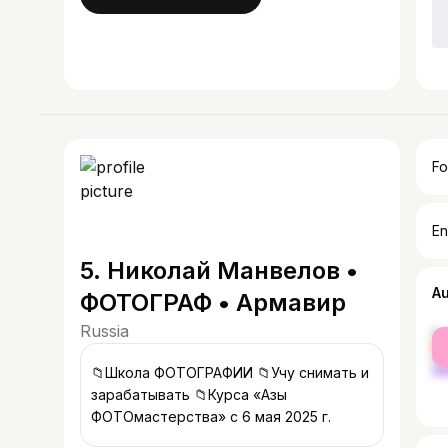
Fo
En
5. Николай Манвелов •
A
ФОТОГРАФ • Армавир
Russia
fe
ma
📁Школа ФОТОГРАФИИ 📁Учу снимать и
зарабатывать 📁Курса «Азы
ФОТОмастерства» с 6 мая 2025 г.