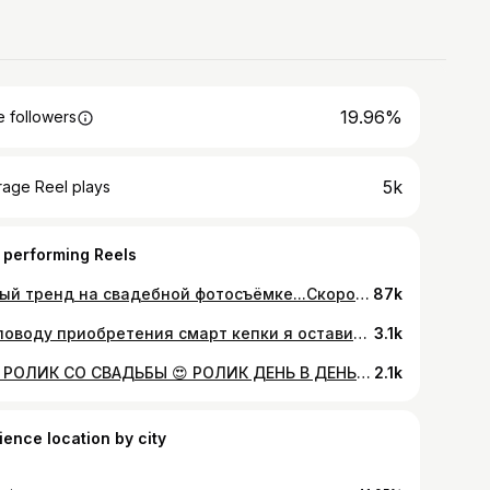
19.96%
 followers
5k
rage Reel plays
 performing Reels
Новый тренд на свадебной фотосъёмке...Скоро смотрите у каждого второго...или третьего... @zakaryan_armen тестирует новый вид освещения... Голос за кадром @edomix82
87k
По поводу приобретения смарт кепки я оставил для вас ссылку в шапке профиля.
3.1k
SDE РОЛИК СО СВАДЬБЫ 😍 РОЛИК ДЕНЬ В ДЕНЬ #видеографкрд #видеографкраснодар #видеографмосква #видеографсочи #видеографнасвадьбу #видеографростов #видеографармавир #видеографставрополь #видеографростовнадону
2.1k
ience location by city