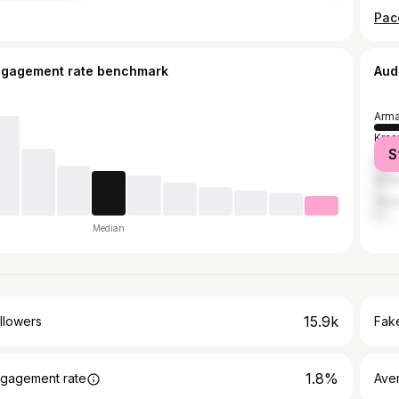
ngagement rate benchmark
Aud
Arma
Kras
S
Mos
Soch
Yere
Median
15.9k
llowers
Fake
1.8%
gagement rate
Ave