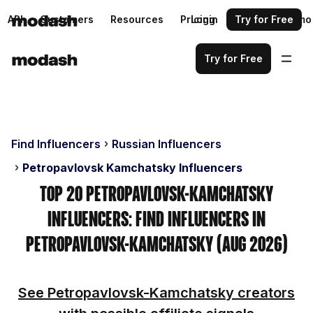
API
Customers
Resources
Pricing
Login
Request a demo
Try for Free
Try for Free
Find Influencers
Russian Influencers
Petropavlovsk Kamchatsky Influencers
Top 20 Petropavlovsk-Kamchatsky
Influencers: Find Influencers in
Petropavlovsk-Kamchatsky (Aug 2026)
See Petropavlovsk-Kamchatsky creators