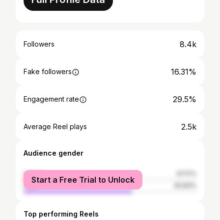
8.4k
Followers
16.31%
Fake followers
29.5%
Engagement rate
2.5k
Average Reel plays
Audience gender
female
37.17%
Start a Free Trial to Unlock
male
62.83%
Top performing Reels