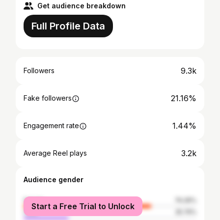
Get audience breakdown
Full Profile Data
9.3k
Followers
21.16%
Fake followers
1.44%
Engagement rate
3.2k
Average Reel plays
Audience gender
female
74.26%
Start a Free Trial to Unlock
male
25.74%