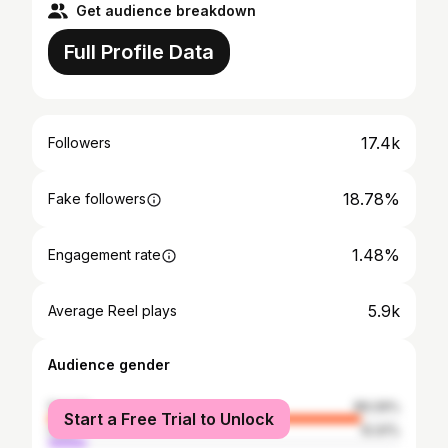
Get audience breakdown
Full Profile Data
17.4k
Followers
18.78%
Fake followers
1.48%
Engagement rate
5.9k
Average Reel plays
Audience gender
female
89.09%
Start a Free Trial to Unlock
male
10.91%