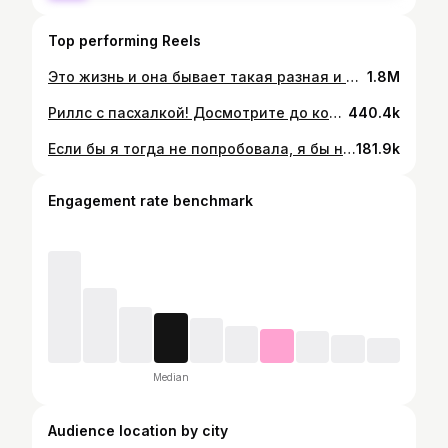
Top performing Reels
Это жизнь и она бывает такая разная и жаль, что к ней никто не выдает инструкцию
1.8M
Риллс с пасхалкой! Досмотрите до конца 🔥🔥🔥 и оставьте в комментах комплимент невероятной Оле @olya_nick Одна из самых запоминающихся работ в последнее время 💔 Уже совсем скоро - новый курс «Профессиональный визажист» - НЕ ПРОПУСТИ ‼️ #макияжкамчатка #визажисткамчатка #курсымакияжа #обучениевизажисткамчатка #прическакамчатка
440.4k
Если бы я тогда не попробовала, я бы никогда не узнала какой могу быть
181.9k
Engagement rate benchmark
Median
Audience location by city