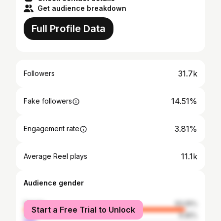
Get audience breakdown
Full Profile Data
31.7k
Followers
14.51%
Fake followers
3.81%
Engagement rate
11.1k
Average Reel plays
Audience gender
female
93.05%
Start a Free Trial to Unlock
male
6.95%