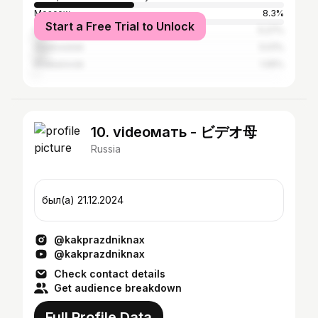
Moscow
8.3%
Start a Free Trial to Unlock
Saint Petersburg
5.27%
Vladivostok
5.01%
Khabarovsk
1.05%
10. videoмать - ビデオ母
Russia
был(а) 21.12.2024
@kakprazdniknax
@kakprazdniknax
Check contact details
Get audience breakdown
Full Profile Data