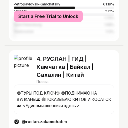
Petropavlovsk-Kamchatsky
61.19%
Moscow
2.12%
Start a Free Trial to Unlock
Vilyuchinsk
1.79%
Saint Petersburg
1.68%
Vladivostok
1.13%
4. РУСЛАН | ГИД |
Камчатка | Байкал |
Сахалин | Китай
Russia
🔵ТУРЫ ПОД КЛЮЧ👌 🔵ПОДНИМАЮ НА
ВУЛКАНЫ🌋 🔵ПОКАЗЫВАЮ КИТОВ И КОСАТОК
🐋 ↘️Единомышленники здесь↙️
@ruslan.zakamchatim