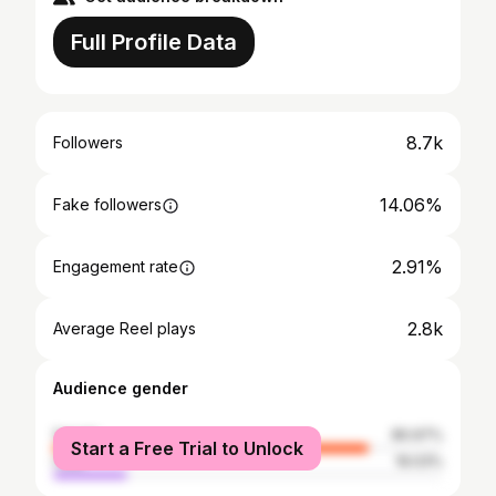
Full Profile Data
8.7k
Followers
14.06%
Fake followers
2.91%
Engagement rate
2.8k
Average Reel plays
Audience gender
female
80.97%
Start a Free Trial to Unlock
male
19.03%