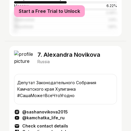
Moscow
6.22%
Start a Free Trial to Unlock
Saint Petersburg
3.46%
Vladivostok
2.6%
Vilyuchinsk
1.81%
7. Alexandra Novikova
Russia
Депутат Законодательного Собрания
Камчатского края Хулиганка
#СашаМожетВсеЧтоУгодно
@sashanovikova2015
@kamchatka_life_ru
Check contact details