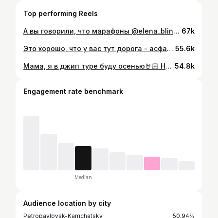
Top performing Reels
А вы говорили, что марафоны @elena_blinovskaya не работают)) шучу, не работают. Я сама работала, Лена не скидывалась 🐴
67k
Это хорошо, что у вас тут дорога - асфальт) и хорошо, что позвал @kamchatka.camping 😽 А еще хорошо ездить не в одну в машину 🐺 И хорошо, когда контентмейкеры вместе) 🤜🏻🤛🏻
55.6k
Мама, я в джип туре буду осенью🤘🏻 Ни разу не подвёл 🇯🇵🚜
54.8k
Engagement rate benchmark
Median
Audience location by city
Petropavlovsk-Kamchatsky
50.94%