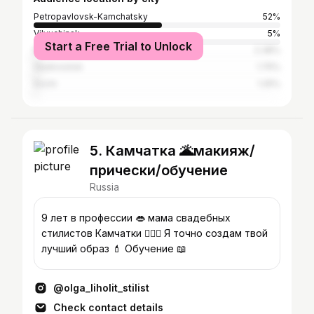
Petropavlovsk-Kamchatsky
52%
Vilyuchinsk
5%
Start a Free Trial to Unlock
Moscow
2.38%
Vladivostok
1.75%
Sochi
1.25%
5. Камчатка 🌋макияж/
прически/обучение
Russia
9 лет в профессии 👄 мама свадебных
стилистов Камчатки 👰🏼‍♀️ Я точно создам твой
лучший образ 💄 Обучение 📖
@olga_liholit_stilist
Check contact details