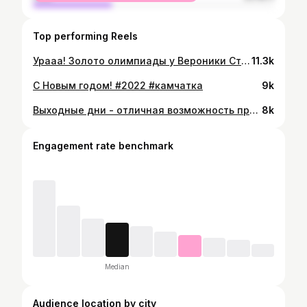
Top performing Reels
Урааа! Золото олимпиады у Вероники Степановой! Впервые в истории Камчатки! Победа за нами! #поздравляю @stepanova_nika01 с красивой, убедительной победой! #камчатка #олимпийскиеигры #россия
11.3k
С Новым годом! #2022 #камчатка
9k
Выходные дни - отличная возможность провести время с родными. Ещё раз всех с наступившим! Хороших каникул! #камчатка #москва
8k
Engagement rate benchmark
Median
Audience location by city