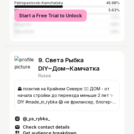
Petropavlovsk-Kamchatsky
45.98%
Moscow
5.63%
Start a Free Trial to Unlock
Saint Petersburg
2.3%
Belgorod
1.95%
Vilyuchinsk
1.26%
9. Света Рыбка
DIY~Дом~Камчатка
Russia
👻 позитив на Крайнем Севере ✌🏻 ДОМ - от
начала стройки до переезда меньше 2 лет ✨
DIY #made_in_rybka 😱 не фрилансер, блогер-
бюджетник
@_ya_rybka_
Check contact details
Get audience breakdown