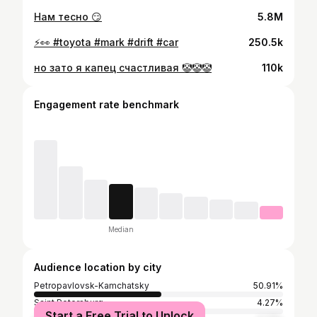
Нам тесно 😏
5.8M
⚡️👀 #toyota #mark #drift #car
250.5k
но зато я капец счастливая 🤡🤡🤡
110k
Engagement rate benchmark
Median
Audience location by city
Petropavlovsk-Kamchatsky
50.91%
Saint Petersburg
4.27%
Start a Free Trial to Unlock