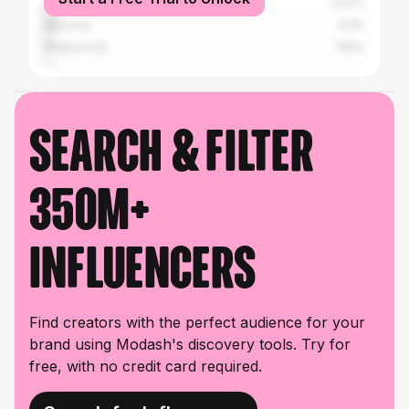
Vladivostok
4.27%
Moscow
3.11%
Khabarovsk
1.55%
Search & filter
350M+
influencers
Find creators with the perfect audience for your
brand using Modash's discovery tools. Try for
free, with no credit card required.