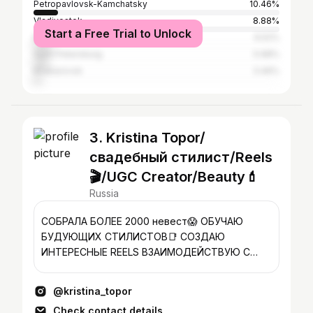
Petropavlovsk-Kamchatsky
10.46%
Vladivostok
8.88%
Start a Free Trial to Unlock
Moscow
6.52%
Saint Petersburg
5.98%
Khabarovsk
3.46%
3. Kristina Topor/
свадебный стилист/Reels
🎬/UGC Creator/Beauty💄
Russia
СОБРАЛА БОЛЕЕ 2000 невест😱 ОБУЧАЮ
БУДУЮЩИХ СТИЛИСТОВ📑 СОЗДАЮ
ИНТЕРЕСНЫЕ REELS ВЗАИМОДЕЙСТВУЮ С
БРЕНДАМИ✨
@kristina_topor
Check contact details