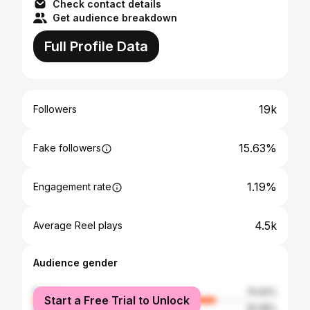
Check contact details
Get audience breakdown
Full Profile Data
19k
Followers
15.63%
Fake followers
1.19%
Engagement rate
4.5k
Average Reel plays
Audience gender
female
74.92%
Start a Free Trial to Unlock
male
25.08%