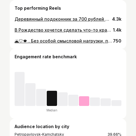
Top performing Reels
Деревянный подоконник за 700 рублей 👌🏻😌 . Видела такие «накладки» в интернете, но они почему-то были без уголка и смотрелись со стороны очень странно. Реализовала идею по своему и так он смотрится действительно цельной конструкцией 🔥 . В общем при стандартном подоконнике шириной 1,5 метра и глубиной 30 см. вам понадобятся: ✅ жидкие гвозди для дерева (можно конечно и на термористолет, но я за использование всего по назначению) ✅ 6 реек шириной 3 см. и длинной 3 метра (можно любого размера, но с такой шириной мне было проще их целыми вписать в глубину подоконника) ✅ 1 уголок со стороной 6 см. они тоже по три метра и одного хватит на два подоконника (меньше 6 см. не берите, а то он не перекроет бортик подоконника) . . . #handmade #камчатка #Seledka_house #kamchatka #переделкамебели #петропавловсккамчатский #подоконник #made_in_rybka #шлифмашинка #лобзик
4.3k
В Рождество хочется сделать что-то красивое всей семьей ✨ . Устроили апгрейд моей старой идеи с отпечатками, так конечно выглядит более стильно. Правда рука у Тимофея уже мою догоняет 😅👌🏻 . Из материалов: ☑️ рамка со стеклом (главное что бы крепеж для стены был на самой раме, а не на подложке) ☑️ акриловые краски (быстро сохнут и легко убираются со стёкла при необходимости) ☑️ фантазия (на стекле можно любые надписи сделать, главное не забыть отзеркалить изображение). . 💡Стекло держится как и обычно подложка, нужно лишь немного укоротить железки-держатели, что бы их не было видно. . . . #handmade #камчатка #Seledka_house #kamchatka #рождество #декордома #петропавловсккамчатский #декор #made_in_rybka
1.4k
🌋🤍🍁 . Без особой смысловой нагрузки, просто давно не было фото вдвоем. . Никита каждую свободную минуту мчит на стройку, контролирует все нюансы и видимо скоро сможет сменить профессию на прораба 😌😅 . . . #мужижена #семья #вдвоем #камчатка #безфильтров #навысоте #горы #снег #восхождение #вулкан #осень #kamchatka #fareast_russia #петропавловсккамчатский
750
Engagement rate benchmark
Median
Audience location by city
Petropavlovsk-Kamchatsky
39.66%