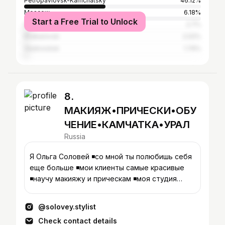
Petropavlovsk-Kamchatsky
46.12%
Moscow
6.18%
Start a Free Trial to Unlock
Saint Petersburg
2.7%
Khabarovsk
2.02%
Vladivostok
1.74%
8.
МАКИЯЖ•ПРИЧЕСКИ•ОБУ
ЧЕНИЕ•КАМЧАТКА•УРАЛ
Russia
Я Ольга Соловей ◾️со мной ты полюбишь себя
еще больше ◾️мои клиенты самые красивые
◾️научу макияжу и прическам ◾️моя студия
@vsebudet__ok запись 🔻
@solovey.stylist
Check contact details