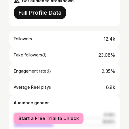
Get audience breakdown
Full Profile Data
12.4k
Followers
23.08%
Fake followers
2.35%
Engagement rate
6.8k
Average Reel plays
Audience gender
female
61.18%
Start a Free Trial to Unlock
male
38.82%