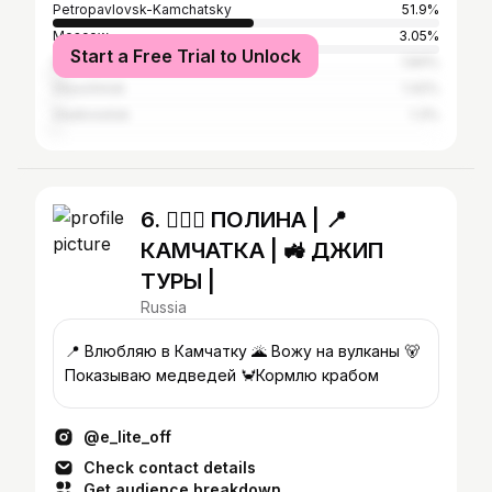
Petropavlovsk-Kamchatsky
51.9%
Moscow
3.05%
Start a Free Trial to Unlock
Saint Petersburg
1.84%
Vilyuchinsk
1.42%
Vladivostok
1.3%
6. 🙋🏻‍♀️ ПОЛИНА | 📍
КАМЧАТКА | 🚜 ДЖИП
ТУРЫ |
Russia
📍 Влюбляю в Камчатку 🌋 Вожу на вулканы 🐻
Показываю медведей 🦀Кормлю крабом
@e_lite_off
Check contact details
Get audience breakdown