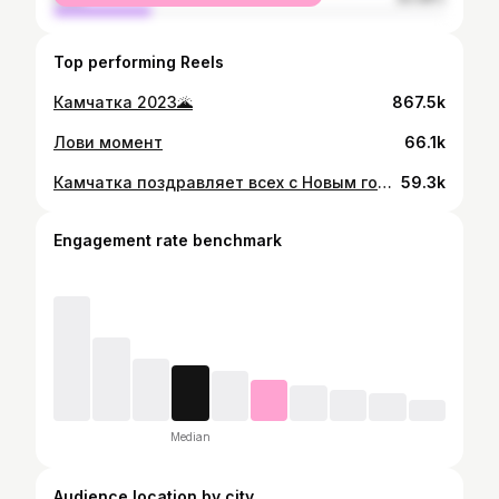
Top performing Reels
Камчатка 2023🌋
867.5k
Лови момент
66.1k
Камчатка поздравляет всех с Новым годом🥳
59.3k
Engagement rate benchmark
Median
Audience location by city