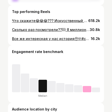
Top performing Reels
Что скажите😂😂😂??? Искусственный интеллект страшная вешь😂 Вы бы видели другие варианты😂 #стилисткамчатка#стилистпк#стилиствизажист#прическимакияжкамчатка#искусственныйинтелект#ии#иикамчатка#иистилист
618.2k
Сколько раз посмотрели??))) Я миллион))) И уже 10 раз пытаюсь выставить мой рилсик😆пришлось ускорить участки, не знаю, что из этого выйдет🤪🤪🤪🤪 Кайфовый тренд🫶 я прям никогда так не заморачивалась, если честно😂 Не буду говорить, что я старалась, вы и так все понимаете💖 #тренд#асокамэйкап#asokatrend#makeuptrend#asoka#makeupkamchatka#стилисткристинатопор#стилисткамчатка#стилиствизажисткамчатка
30.8k
Все же интересная у нас история🥹🫶#стилисткристинатопор#семья
16.2k
Engagement rate benchmark
Median
Audience location by city