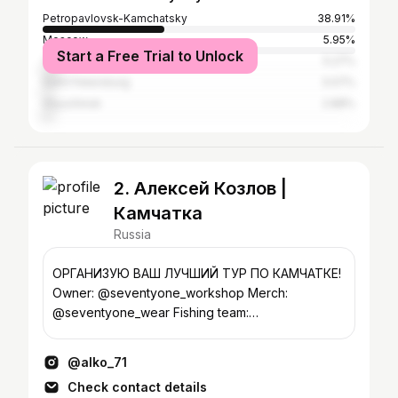
Petropavlovsk-Kamchatsky
38.91%
Moscow
5.95%
Start a Free Trial to Unlock
Yakutsk
5.27%
Saint Petersburg
3.07%
Vilyuchinsk
2.88%
2. Алексей Козлов |
Камчатка
Russia
ОРГАНИЗУЮ ВАШ ЛУЧШИЙ ТУР ПО КАМЧАТКЕ!
Owner: @seventyone_workshop Merch:
@seventyone_wear Fishing team:
@localfish.kamchatka
@alko_71
Check contact details