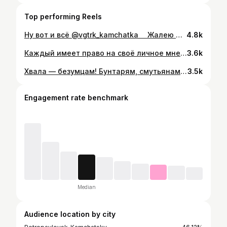
Top performing Reels
Ну вот и всё @vgtrk_kamchatka ⠀ Жалею ли я? Нет. Ни о том, что была в этом коллективе. Ни о том, что не смогла остаться его частью. ⠀ Что там говорят, когда прощаются с дорогими людьми? Наверное: “спасибо”, “люблю” и “прости”. ⠀ Видео: @fatfoxlive @aksm41 ⠀ Монтировала сама, сорян за переходы)
4.8k
Каждый имеет право на своё личное мнение, не так ли? Я такой же #ГРАЖДАНИН Российской Федерации, как и все остальные. И я против поправок в Конституцию. ⠀ Мнение редакции ГТРК-Камчатка может не совпадать с моим. ⠀ #НетПоправкам #netpopravkam @m_khodorkovsky
3.6k
Хвала — безумцам! Бунтарям, смутьянам, неудачникам; тем, кто всегда некстати и невпопад. Тем, кто видит мир иначе. Они не соблюдают правила. Смеются над устоями. Можно цитировать их, спорить с ними, прославлять или проклинать их. Но только игнорировать их невозможно. Ведь они несут перемены. Толкают человечество вперед. И пусть говорит кто-то: безумцы, мы говорим: гении. Ведь только безумец верит, что может изменить мир, — и потому меняет его. #СтивДжобс #thinkdifferent #юрийбудетдудьдудьбудетюрий #сашаможетвсечтоугодно Помимо совершенно очевидных вещей о том, что @yurydud Юрий Дудь- человек-харизма и чертовски талантливый сукин сын, со всей ответственностью заявляю, что он оказался Человеком Слова. #завидуйтемолча
3.5k
Engagement rate benchmark
Median
Audience location by city