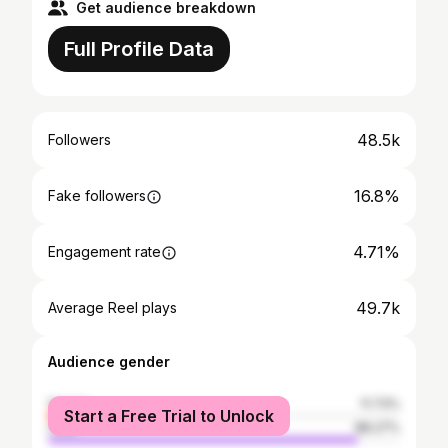
Get audience breakdown
Full Profile Data
48.5k
Followers
16.8%
Fake followers
4.71%
Engagement rate
49.7k
Average Reel plays
Audience gender
female
11.73%
Start a Free Trial to Unlock
male
88.27%