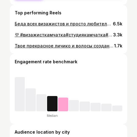
Top performing Reels
Беда всех визажистов и просто любителей косметики😂 У кого такая же проблема и вы не можете пройти мимо стойки с палеточками?🥰 #визажист#косметика#гдевзятьденьги#хочумогу#магазин#палеткитеней#тональныйкрем#многокосметики
6.5k
💜 #визажисткамчатка#студиякамчатка#салонкамчатка#макияжкамчатка#стилисткамчатка#kamchatka#mua#makeup#makeupartist#moscow#spb#omsk#vld#
3.3k
Твое прекрасное личико и волосы созданы для того, чтобы побывать в моих руках😉❤️ Скорее же беги ко мне в обьятия🤲
1.7k
Engagement rate benchmark
Median
Audience location by city