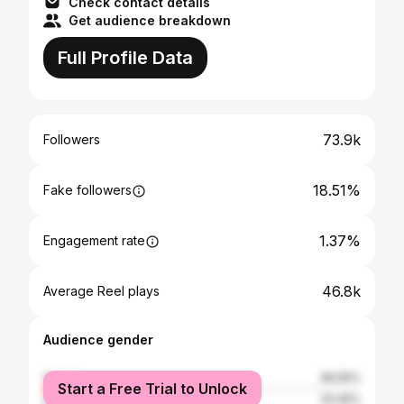
Check contact details
Get audience breakdown
Full Profile Data
73.9k
Followers
18.51%
Fake followers
1.37%
Engagement rate
46.8k
Average Reel plays
Audience gender
female
66.55%
Start a Free Trial to Unlock
male
33.45%