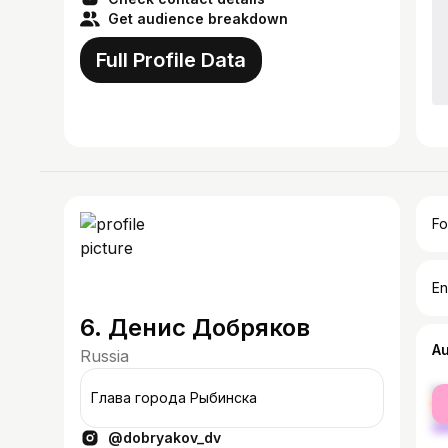
Get audience breakdown
Full Profile Data
Fo
En
6. Денис Добряков
A
Russia
fe
Глава города Рыбинска
ma
@dobryakov_dv