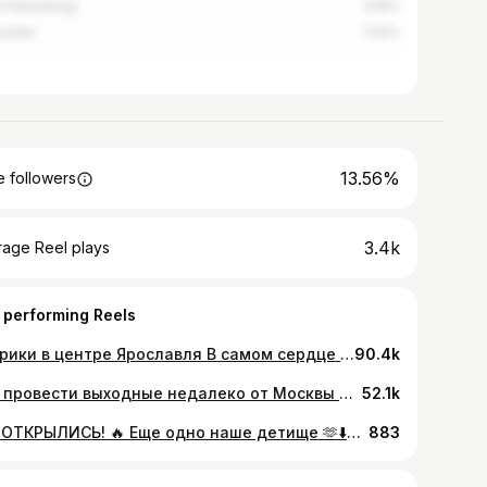
t Petersburg
3.16%
nodar
1.02%
13.56%
 followers
3.4k
rage Reel plays
 performing Reels
Патрики в центре Ярославля В самом сердце города Ярославля расположена уникальная кондитерская @tflab.yar которая восхищает своим неповторимым стилем и изысканными десертами. Широкий выбор десертов в кондитерской удовлетворит самые изысканные вкусы.
90.4k
Где провести выходные недалеко от Москвы и Ярославля?! Рыбинск – чудесный туристический город, который стоит посетить. Представляя собой настоящую жемчужину, раскинувшуюся на берегах Волги, Рыбинск восхищает своими уникальными достопримечательностями и богатой историей. Одной из главных достопримечательностей города является Рыбинский Кремль – старинная укрепленная крепость, существующая с XV века. И конечно же ДОМ КУЛЬТУРЫ И ОТДЫХА Ресторанный комплекс расположен в самом сердце Рыбинска, в старинном особняке бывшего городского главы Константина Ивановича Расторгуева. Здание постройки конца 19 столетия является памятником архитектуры и входит в список объектов культурного наследия Ярославской области.
52.1k
МЫ ОТКРЫЛИСЬ! 🔥 Еще одно наше детище 🫶⬇️⬇️⬇️ Первая ПАНАДЕРИЯ ЯРОСЛАВЛЯ открыла свои двери для любителей свежего бездрожжевого хлеба и гастрономических шедевров! Такого в Ярославле еще точно не было. 🔥 Приглашаем Вас в гости убедиться в этом лично 🤲 Мы ждем вас ежедневно с 8:00 до 21:00 по адресу свободы 9#ярославль #кудасходитьярославль #завтрак #панадерия
883