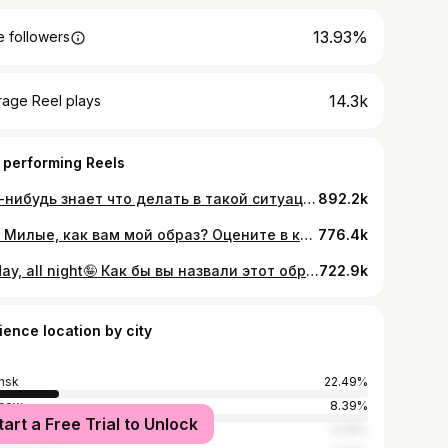
13.93%
 followers
14.3k
rage Reel plays
 performing Reels
Кто-нибудь знает что делать в такой ситуации?😭🙏🏼 @amorstorry
892.2k
🎀🤭 Милые, как вам мой образ? Оцените в комментариях👇🏽 @amorstorry Hair @yoursvikki
776.4k
All day, all night🤪 Как бы вы назвали этот образ? Напишите в комментариях👇🏽🫶🏽 Hair @yoursvikki Makeup/md @amorstorry
722.9k
ience location by city
nsk
22.49%
cow
8.39%
tart a Free Trial to Unlock
slavl
4.32%