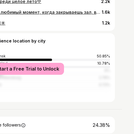
реди целое лето💚
2.2k
Тот любимый момент, когда закрываешь зал, включаешь музыку и просто отдаешься процессу, разрешая своему телу двигаться как оно хочет🧘🏻‍♀️ Так и придумываются новые фишки для растяжки 🔥
1.6k
🔥☀️
1.2k
ience location by city
nsk
50.85%
slavl
10.78%
tart a Free Trial to Unlock
cow
9%
t Petersburg
2.76%
i
0.72%
24.38%
 followers