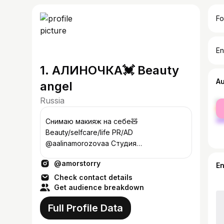
Fo
En
1. АЛИНОЧКА💓 Beauty
A
angel
Russia
fe
ma
Снимаю макияж на себе🧸
Beauty/selfcare/life PR/AD
@aalinamorozovaa Студия
@browsmorozova
@amorstorry
E
Check contact details
Get audience breakdown
Full Profile Data