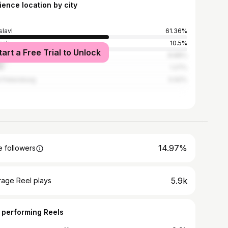
ience location by city
slavl
61.36%
nsk
10.5%
tart a Free Trial to Unlock
cow
8.88%
si
1.27%
t Petersburg
0.92%
14.97%
 followers
5.9k
rage Reel plays
 performing Reels