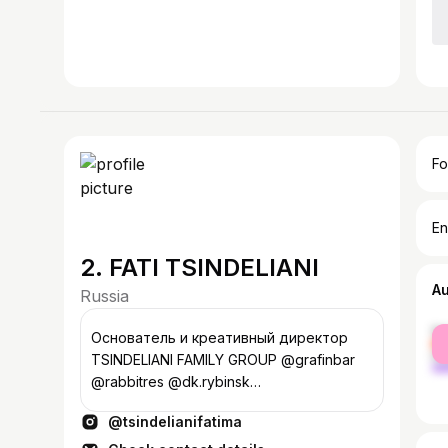
Fo
En
2. FATI TSINDELIANI
A
Russia
fe
Основатель и креативный директор
ma
TSINDELIANI FAMILY GROUP @grafinbar
@rabbitres @dk.rybinsk
@tsindeliani_family @tflab.yar @tflab2.0
@tsindelianifatima