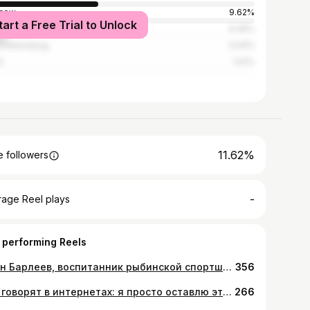
cow
9.62%
tart a Free Trial to Unlock
slavl
9.35%
t Petersburg
3.04%
i
1.01%
11.62%
 followers
-
rage Reel plays
 performing Reels
Иван Барлеев, воспитанник рыбинской спортшколы «Метеор» и спортивного клуба «РЫСЬ-САМБО 76», выиграл сегодня молодежное первенство России по самбо. Наш спортсмен завоевал золото и стал сильнейшим в стране. Поздравляю с победой Ивана и его тренера Игоря Антропова!
356
Как говорят в интернетах: я просто оставлю это zдесь🇷🇺
266