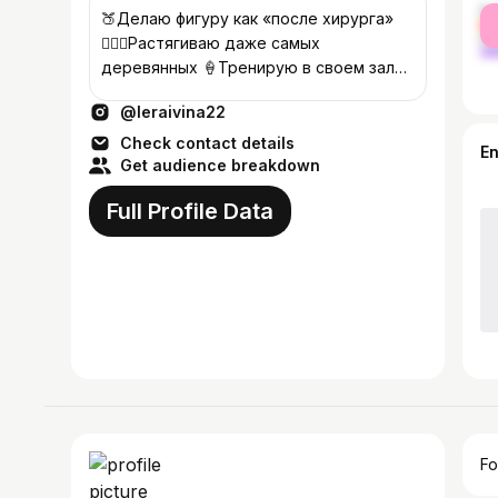
fe
🍑Делаю фигуру как «после хирурга»
ma
🧘🏻‍♀️Растягиваю даже самых
деревянных 🍦Тренирую в своем зале
и онлайн 🔥ТГ канал с тренировками в
@leraivina22
доступе
Check contact details
E
Get audience breakdown
Full Profile Data
Fo