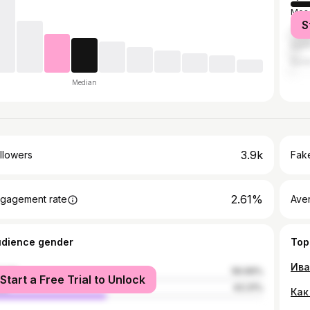
Mos
S
Yaro
Sain
Soch
Median
3.9k
llowers
Fake
2.61%
gagement rate
Ave
udience gender
Top
male
56.69%
Start a Free Trial to Unlock
le
43.31%