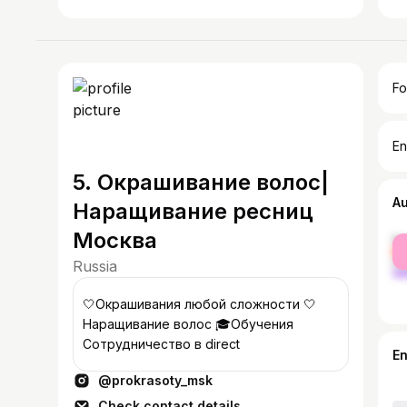
Fo
En
5. Окрашивание волос|
A
Наращивание ресниц
Москва
fe
ma
Russia
🤍Окрашивания любой сложности 🤍
Наращивание волос 🎓Обучения
Сотрудничество в direct
E
@prokrasoty_msk
Check contact details