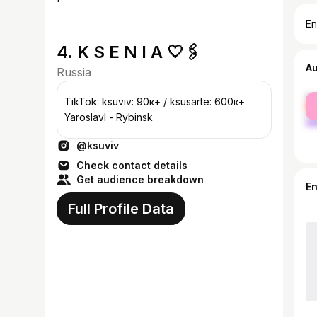
En
4. K S E N I A 🤍🖇
A
Russia
fe
TikTok: ksuviv: 90к+ / ksusarte: 600к+
ma
Yaroslavl - Rybinsk
@ksuviv
Check contact details
Get audience breakdown
E
Full Profile Data