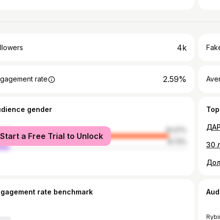
4k
llowers
Fake
2.59%
gagement rate
Ave
udience gender
Top
male
91.27%
Start a Free Trial to Unlock
le
8.73%
ngagement rate benchmark
Aud
Rybi