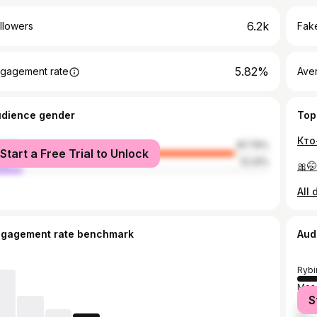
6.2k
llowers
Fake
5.82%
gagement rate
Ave
udience gender
Top
male
87.76%
Start a Free Trial to Unlock
le
12.24%
ngagement rate benchmark
Aud
Rybi
Mos
S
Yaro