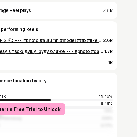
3.6k
rage Reel plays
 performing Reels
1 или 2?🥰 ••• #photo #autumn #model #tfp #like #blond #tfp_yaroslavl #photography #tiktok
2.6k
Залезу в твою душу, буду ближе ••• #photo #daytime #spring2020 #like #likeme #girl #stayhome #carantine #purple #blonde #model #actress #mr
1.7k
1k
ience location by city
nsk
49.46%
slavl
9.49%
tart a Free Trial to Unlock
cow
7.5%
t Petersburg
3.52%
0.77%