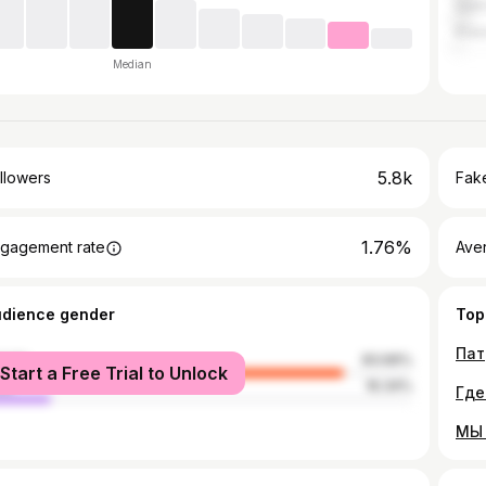
Sain
Kras
Median
5.8k
llowers
Fake
1.76%
gagement rate
Ave
udience gender
Top
male
83.66%
Start a Free Trial to Unlock
le
16.34%