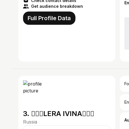
Check contact details
E
Get audience breakdown
Full Profile Data
Fo
En
3. 🧜🏻‍♀️LERA IVINA🧜🏻‍♀️
A
Russia