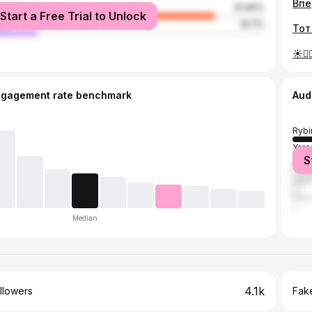
Впе
male
81.89%
Start a Free Trial to Unlock
le
18.11%
☀️❤️‍
ngagement rate benchmark
Aud
Rybi
Yaro
S
Mos
Sain
Soch
Median
4.1k
llowers
Fake