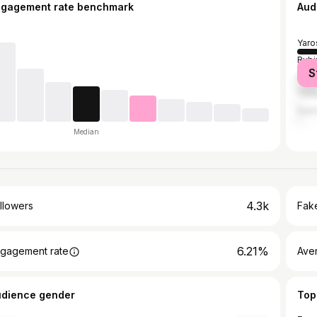
ngagement rate benchmark
Aud
Yaro
Rybi
S
Mos
Tbili
Sain
Median
4.3k
llowers
Fake
6.21%
gagement rate
Ave
udience gender
Top