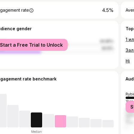
4.5%
gagement rate
Ave
udience gender
Top
male
60.85%
Start a Free Trial to Unlock
le
39.15%
Hi
ngagement rate benchmark
Aud
Rybi
Yaro
S
Mos
Sain
Tver
Median