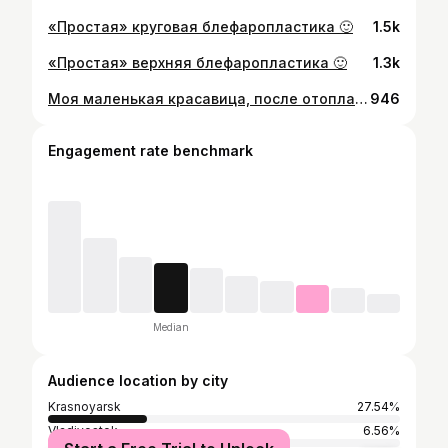
«Простая» круговая блефаропластика 🙂
1.5k
«Простая» верхняя блефаропластика 🙂
1.3k
Моя маленькая красавица, после отопластики ❤️
946
Engagement rate benchmark
Median
Audience location by city
Krasnoyarsk
27.54%
Vladivostok
6.56%