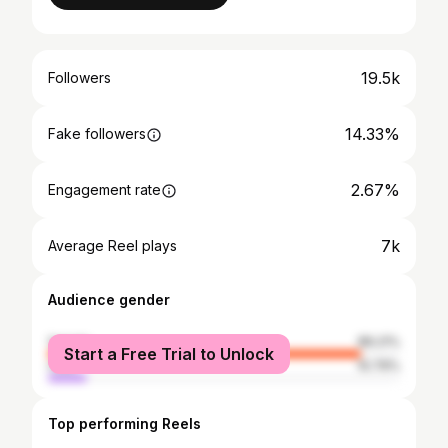
19.5k
Followers
14.33%
Fake followers
2.67%
Engagement rate
7k
Average Reel plays
Audience gender
female
89.21%
Start a Free Trial to Unlock
male
10.79%
Top performing Reels