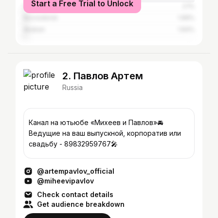
Start a Free Trial to Unlock
Saint Petersburg
2.1%
Novosibirsk
1.99%
Abakan
1.64%
2. Павлов Артем
Russia
Канал на ютьюбе «Михеев и Павлов»🚘
Ведущие на ваш выпускной, корпоратив или
свадьбу - 89832959767🎤
@artempavlov_official
@miheevipavlov
Check contact details
Get audience breakdown