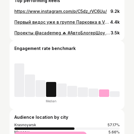
Top performing Reels
https://www.instagram.com/p/C5dz_rVC6Uu/
9.2k
Первый видос уже в группе Парковка в VK😎 Было круто! С огромной благодарностью всем гостям🤗
4.4k
Проекты @academeg 🔥 #АвтоБлогерШоу @autobloggershow @velgutsgarage.ru
3.5k
Engagement rate benchmark
Median
Audience location by city
Krasnoyarsk
57.17%
Moscow
5.66%