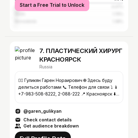
Start a Free Trial to Unlock
Saint Petersburg
4.47%
Sochi
1.76%
Novosibirsk
1.38%
7. ПЛАСТИЧЕСКИЙ ХИРУРГ
КРАСНОЯРСК
Russia
👨‍⚕️ Гуликян Гарен Нораирович 🌐 Здесь буду
делиться работами 📞 Телефон для связи ⤵️ 📱
+7-983-508-8222, 2-088-222 📍 Красноярск ⬇️
Основная страница ⬇️
@garen_gulikyan
Check contact details
Get audience breakdown