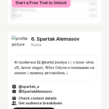
Start a Free Trial to Unlock
Novosibirsk
2.89%
Saint Petersburg
2.59%
Barnaul
1.52%
6. Spartak Alemasov
Russia
#стройигаси 🙌 @kartel_bestiya 👉 строю: silvia
s15, lancer wagon, 180sx Odyvia и показываю на
канале ⤵️ привезу автомобиль ⤵️
@spartak_a
@SpartakAlemasov
Check contact details
Get audience breakdown