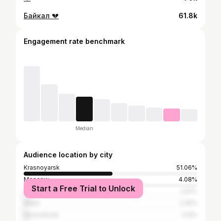
Байкал 💔
61.8k
Engagement rate benchmark
Median
Audience location by city
Krasnoyarsk
51.06%
Moscow
4.08%
Start a Free Trial to Unlock
Heihe
2.61%
Aldan
2.45%
Novosibirsk
2.12%