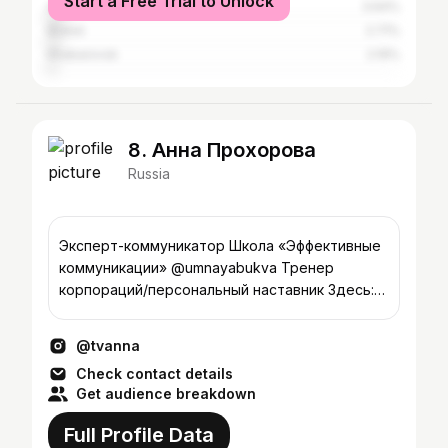
Start a Free Trial to Unlock
Abakan
3.64%
Bratsk
2.71%
Khabarovsk
2.19%
8. Анна Прохорова
Russia
Эксперт-коммуникатор Школа «Эффективные
коммуникации» @umnayabukva Тренер
корпораций/персональный наставник Здесь:
жизнь,работа и всякая страсть 😻
@tvanna
Check contact details
Get audience breakdown
Full Profile Data