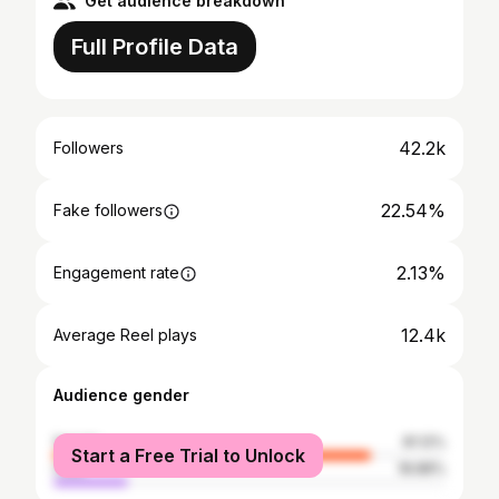
Get audience breakdown
Full Profile Data
42.2k
Followers
22.54%
Fake followers
2.13%
Engagement rate
12.4k
Average Reel plays
Audience gender
female
81.12%
Start a Free Trial to Unlock
male
18.88%