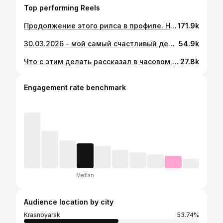
Top performing Reels
Продолжение этого рилса в профиле. Название видео: КТО ЛУЧШЕ - МУЖЧИНЫ ИЛИ ЖЕНЩИНЫ?
171.9k
30.03.2026 - мой самый счастливый день в жизни. Привет, мой сын Лео (Бобров Леонид Иванович). Я тебя очень ждал
54.9k
Что с этим делать рассказал в часовом воркшопе ФОРМУЛА ЗДОРОВЫХ ОТНОШЕНИЙ. Ссылка в профиле 👆🏽
27.8k
Engagement rate benchmark
Median
Audience location by city
Krasnoyarsk
53.74%