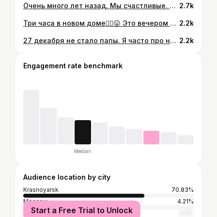
Очень много лет назад. Мы счастливые. Леша выдаёт меня замуж… Если бы сейчас он был жив, я бы не тратила столько денег на терапию… Он бы мне всё объяснил. Уже 7 лет с нами нет Алексея Михайловича Клешко. Вспоминайте сегодня. Большого друга, сердечного и очень важного для многих человека.
2.7k
Три часа в новом доме✌🏻😛 Это вечером уже) Поэтому темно)☺️ Я с любовью и благодарностью Лене @burakova_ei С нежностью ко всей команде @burakova__design Мощное спасибо мои строителям! Ну,такой кайф случился в моей жизни! Если именно так и с именно этими людьми- я готова ещё один мощный ремонт сделать!😛🤘🏻 Всем, кто следил- спасибо! Всем, кто был уверен, что я точно перееду до Нового года- вашими молитвами!!!)🤘🏻😛👏🏻👏🏻👏🏻 Спасибо!❣️
2.2k
27 декабря не стало папы. Я часто про него пишу и рассказываю. Все, кто был у меня на вопкшопах знают о моем папе-экскаваторщике и его чувстве юмора. Он был красивым! Высоченный и широкоплечий. Пел басом всякие песни из советских фильмов. Ругался удивительными фразами, типа: «В рот компот, по голове галушкой!», был контуженым на оба уха из за своего экскаватора. Любил выпить, читать, охоту, рыбалку и любил сладкое. Из детства я помню ежика, который приехал вместе с отцом с охоты и жил у нас дома в коробке. Топал ночами и чавкал молоком. Карасей помню, которые бесконечно жили в ванне. В классе третьем взял меня с собой в свою деревню и бабушка решила научить меня щипать уток. Папа полную мотолюльку с охоты привез. Меня вырвало, а бабушка ругалась. Никакой коммерческой жилки у него никогда не было. Упертый, принципиальный, честный, рукастый. Врать не умел. ДомА строил сам и у него были самые классные яблони/груши/абрикосы в округе. На первом фото- я маленькая. А дальше- Даша моя у дедушки на шее. В последний раз видела его за две недели до… Он мне говорит: «Доня, не целуй меня, у меня такая борода!»… #мойпапаэкскаваторщик Сегодня уже девять дней, а я никак не могу поплакать. Хочу! Очень! И никак( Сначала было страшно. А потом каааак навалилось! Теперь понятно, что 25-й будет другой. Буду учиться жить по-другому. Вот вам и итоги. И планы.
2.2k
Engagement rate benchmark
Median
Audience location by city
Krasnoyarsk
70.83%
Moscow
4.21%
Start a Free Trial to Unlock
Abakan
2.4%