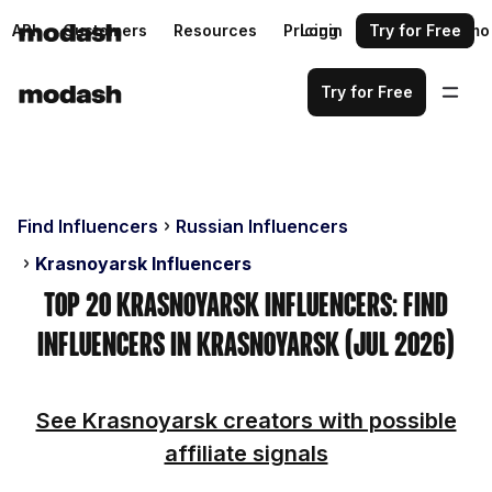
API
Customers
Resources
Pricing
Login
Request a demo
Try for Free
Try for Free
Find Influencers
Russian Influencers
Krasnoyarsk Influencers
Top 20 Krasnoyarsk Influencers: Find
Influencers in Krasnoyarsk (Jul 2026)
See Krasnoyarsk creators with possible
affiliate signals