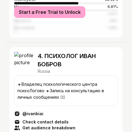
Moscow
6.81%
Start a Free Trial to Unlock
Saint Petersburg
1.44%
Nazarovo
1.15%
Novosibirsk
1.05%
4. ПСИХОЛОГ ИВАН
БОБРОВ
Russia
🔸Владелец психологического центра
психоЛогово 🔸Запись на консультацию в
личных сообщениях 👇🏽
@ivanbiai
Check contact details
Get audience breakdown