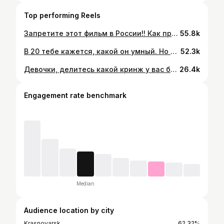
Top performing Reels
Запретите этот фильм в России!! Как правило, на отсутствие нормальных мужчин жалуются только те женщины, которым жизнь уже давала того самого «нормального», но они нашли 1000 причин выбрать идиота на старой машине, который оформит на нее микрозайм Фильм «Материалистка» И суть главного героя, которого в итоге выбирает Люси, не в том что он бедный. А в его скудном мышление Он живет в усраной квартире с маргиналами, его машина разваливается. А амбиции ровны нулю!! Кто смотрел, что думаете? Жду вас в своем ТГ!! ❤️❤️
55.8k
В 20 тебе кажется, какой он умный. Но он такой же как ты, только на 10 лет старше. ЖЕНСКИЙ КЛУБ ПО ССЫЛКЕ В ШАПКЕ ПРОФИЛЯ ❤️
52.3k
Девочки, делитесь какой кринж у вас был на свиданиях с мужчинами старше на 10-15 лет? Я сексолог, и точно знаю, какие травмы кроются за отношениями с большой разницей в возрасте. Как правило это не любовь, а закрытие своих комплексов, которые развиваются еще с детства. Также я подготовила для вас видео, где разобрала самые актуальные вопросы про отношения, пишите слово «ВИДЕО» в комментариях и я отправлю вам его в директ!
26.4k
Engagement rate benchmark
Median
Audience location by city
Krasnoyarsk
62.32%