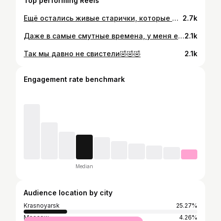
Top performing Reels
Ещё остались живые старички, которые могут дать фору новым балалайкам🤣🤣👌👌👌
2.7k
Даже в самые смутные времена, у меня есть верный друг💪💪💪💪
2.1k
Так мы давно не свистели🤣🤣🤣
2.1k
Engagement rate benchmark
Median
Audience location by city
Krasnoyarsk
25.27%
Moscow
4.26%