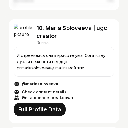
Novosibirsk
1.3%
10. Maria Soloveeva | ugc
creator
Russia
И стремилась она к красоте ума, богатству
духа и нежности сердца. ⠀
pr.mariasoloveeva@mail.ru мой тгк:
@mariasoloveeva
Check contact details
Get audience breakdown
Full Profile Data