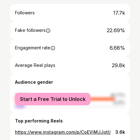
17.7k
Followers
22.69%
Fake followers
6.68%
Engagement rate
29.8k
Average Reel plays
Audience gender
female
90.77%
Start a Free Trial to Unlock
male
9.23%
Top performing Reels
https://www.instagram.com/p/CoEVjMJJotI/
3.6k