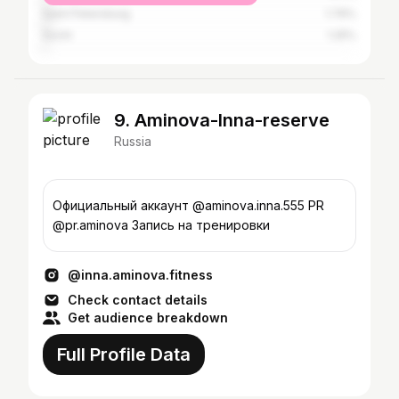
Saint Petersburg
1.76%
Sochi
1.25%
9. Aminova-Inna-reserve
Russia
Официальный аккаунт @aminova.inna.555 PR
@pr.aminova Запись на тренировки
@inna.aminova.fitness
Check contact details
Get audience breakdown
Full Profile Data