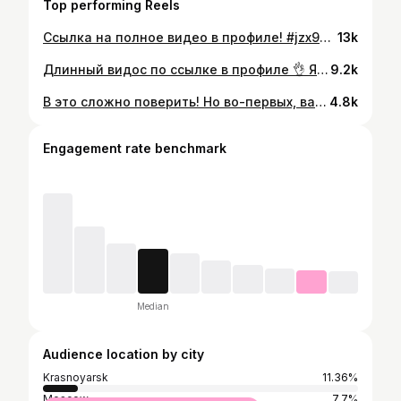
Top performing Reels
Ссылка на полное видео в профиле! #jzx90 #jzx100 #r33 #s15 #2jzgte #sr20det #jdm #lowcars
13k
Длинный видос по ссылке в профиле 👌 Я давно мечтал вернуться к пикапу, и это произошло! Осталась самая малость: вернуть этого титана к жизни) Присоединяйтесь, будет интересно! #авто #тюнинг #гараж #ремонтавтомобилей #перекуп
9.2k
В это сложно поверить! Но во-первых, вам не показалось, это реально ОНА! А во-вторых, на ней может прокатиться каждый 🤟 спасибо @forward_drift_taxi 🙌 #drift #drifttaxi #s15 #silvia #jdm #driftlegend #дрифт #240sx #silvias15
4.8k
Engagement rate benchmark
Median
Audience location by city
Krasnoyarsk
11.36%
Moscow
7.7%