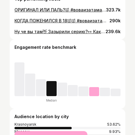
ОРИГИНАЛ ИЛИ ПАЛЬ?🤣 #воваизатаманово #сериал
323.7k
КОГДА ПОЖЕНИЛСЯ В 18🤣🤣 #воваизатаманово #юмор #приколы #сериал #labelcom #mediumquality
290k
Ну че вы там👋 Зазырили серию?👀 Как вам?😁 #воваизатаманово #labelcom #mediumquality
239.6k
Engagement rate benchmark
Median
Audience location by city
Krasnoyarsk
53.62%
Moscow
9.93%