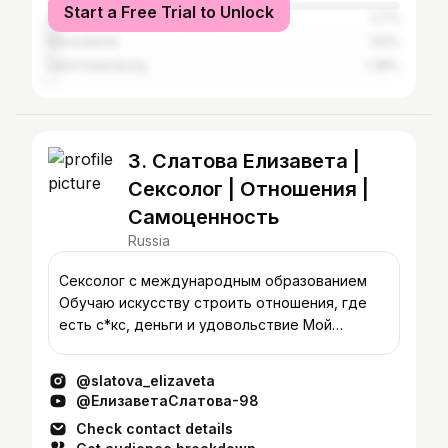
Start a Free Trial to Unlock
Abakan
2.7%
Novosibirsk
1.51%
Saint Petersburg
1.38%
3. Слатова Елизавета |
Сексолог | Отношения |
Самоценность
Russia
Сексолог с международным образованием
Обучаю искусству строить отношения, где
есть с*кс, деньги и удовольствие Мой
женский клуб об отношениях 18+ 👇🏼
@slatova_elizaveta
@ЕлизаветаСлатова-98
Check contact details