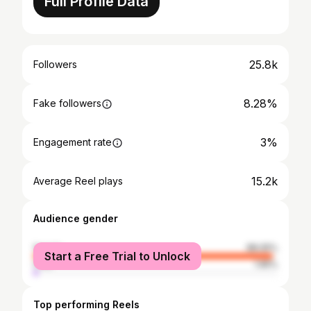
Full Profile Data
25.8k
Followers
8.28%
Fake followers
3%
Engagement rate
15.2k
Average Reel plays
Audience gender
female
98.05%
Start a Free Trial to Unlock
male
1.95%
Top performing Reels