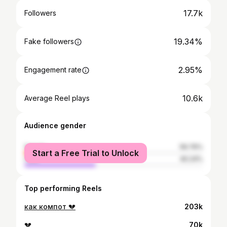
17.7k
Followers
19.34%
Fake followers
2.95%
Engagement rate
10.6k
Average Reel plays
Audience gender
female
59.76%
Start a Free Trial to Unlock
male
40.24%
Top performing Reels
как компот 💔
203k
💔
70k