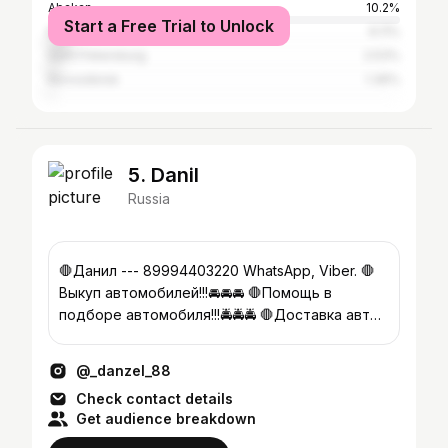
Abakan
10.2%
Start a Free Trial to Unlock
Moscow
6.11%
Saint Petersburg
2.53%
Novosibirsk
1.36%
5. Danil
Russia
🛑Данил --- 89994403220 WhatsApp, Viber. 🛑
Выкуп автомобилей!!!🚘🚘🚘 🛑Помощь в
подборе автомобиля!!!🚔🚔🚔 🛑Доставка авто
с любой точки РФ
@_danzel_88
Check contact details
Get audience breakdown