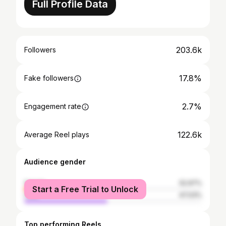
Full Profile Data
203.6k
Followers
17.8%
Fake followers
2.7%
Engagement rate
122.6k
Average Reel plays
Audience gender
female
52.97%
Start a Free Trial to Unlock
male
47.03%
Top performing Reels