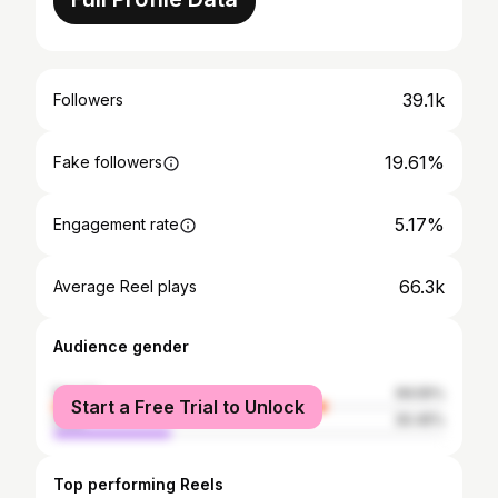
39.1k
Followers
19.61%
Fake followers
5.17%
Engagement rate
66.3k
Average Reel plays
Audience gender
female
69.55%
Start a Free Trial to Unlock
male
30.45%
Top performing Reels