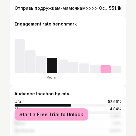
Отправь подружкам-мамочкам>>>> Основано на реальных событиях так-то 😭
551.1k
Engagement rate benchmark
Median
Audience location by city
Ufa
52.66%
Moscow
4.84%
Start a Free Trial to Unlock
Sibay
2.58%
Kazan
1.21%
Sterlitamak
0.97%