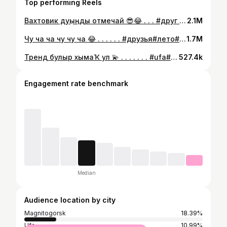
Top performing Reels
Вахтовик дуҫыңды отмечай 😎😂 . . . #друг #вахта #вахтовик #работа #балгарка #хмао #башкортостан #абзелиловскийрайон #баймакскийрайон #бурзянскийрайон #север #мысли #угар #монтажник #сварщик #уфа
2.1M
Чу ча ча чу чу ча 😂 . . . . . . #друзья#лето#отдых#мир#любовь#тренд#казахстан#башкортостан#семья
1.7M
Тренд булыр хымаҠ ул 💫 . . . . . . . #ufa#bshkortostan#уфа#баймак#учалы#белорецк#бурзянскийрайон#хайбуллинскийрайон#салаватскийрайон#кугарсенрайоны#абзелиловскийрайон#сибай#тренд#музыка#радость#магнитогорск#казань#татары#башкирия#башкортбейеу#башкортостан
527.4k
Engagement rate benchmark
Median
Audience location by city
Magnitogorsk
18.39%
Ufa
10.99%