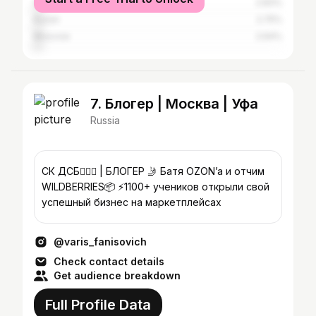
Sibay
2.83%
Kazan
2.75%
Moscow
2.64%
7. Блогер | Москва | Уфа
Russia
СК ДСБ👮🏻‍♂️ | БЛОГЕР 🤳 Батя OZON’a и отчим
WILDBERRIES📦 ⚡️1100+ учеников открыли свой
успешный бизнес на маркетплейсах
@varis_fanisovich
Check contact details
Get audience breakdown
Full Profile Data