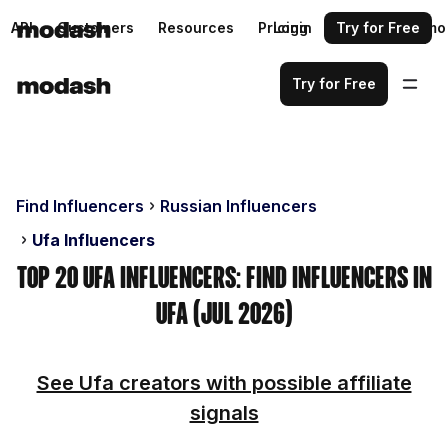
API
Customers
Resources
Pricing
Login
Request a demo
Try for Free
Try for Free
Find Influencers
Russian Influencers
Ufa Influencers
Top 20 Ufa Influencers: Find Influencers in
Ufa (Jul 2026)
See Ufa creators with possible affiliate
signals