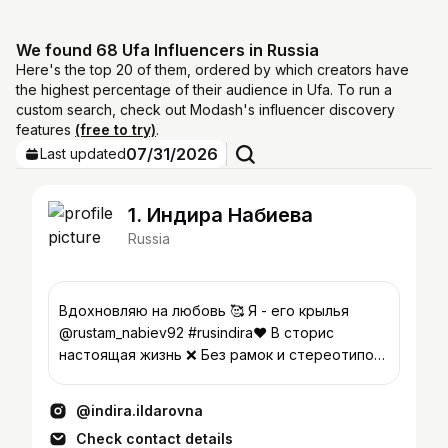
We found 68 Ufa Influencers in Russia
Here's the top 20 of them, ordered by which creators have
the highest percentage of their audience in Ufa. To run a
custom search, check out Modash's influencer discovery
features
(free to try)
.
07/31/2026
Last updated
1. Индира Набиева
Russia
Вдохновляю на любовь 🥰 Я - его крылья
@rustam_nabiev92 #rusindira♥️ В сторис
настоящая жизнь ❌ Без рамок и стереотипов
Реклама @pr.nabieva
@indira.ildarovna
Check contact details