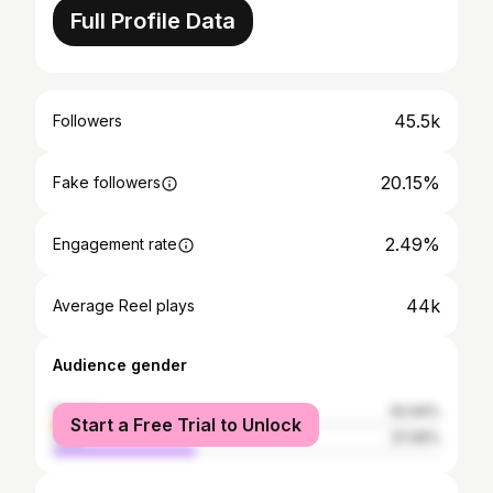
Full Profile Data
45.5k
Followers
20.15%
Fake followers
2.49%
Engagement rate
44k
Average Reel plays
Audience gender
female
62.94%
Start a Free Trial to Unlock
male
37.06%