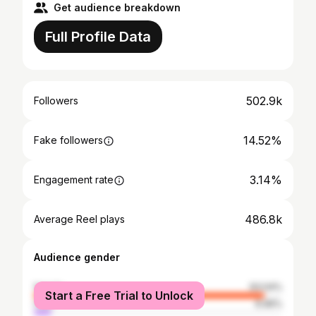
Get audience breakdown
Full Profile Data
502.9k
Followers
14.52%
Fake followers
3.14%
Engagement rate
486.8k
Average Reel plays
Audience gender
female
93.04%
Start a Free Trial to Unlock
male
6.96%