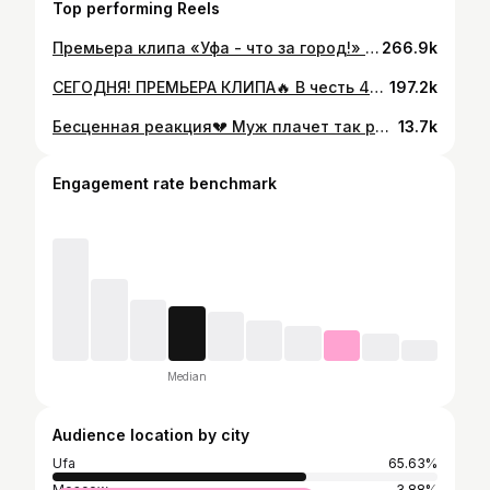
Top performing Reels
Премьера клипа «Уфа - что за город!» @zainetdin @galimovbatyr @guzelgalimova @regina_zainetdinova_ @oleg_maximenko_ @fidankool Автор проекта и режиссер @galimovbatyr Сценарист @aliya_yulaevna_galimova Оператор и монтажер @dinar_shtoli Пилот коптера @ilnur_bashmovie Sound Production @_ilnar_ganiev_ Администратор @tiken4ik Muah @aigul_mullagaleeva @giniyatova_rozalka @mukhlisova_makeup Backstage @elena.bobrova_01 @licharms Благодарим @arzanmebel_ufa за предоставление мебели🙏🏻 Уфа, с Юбилеем тебя❤️!
266.9k
СЕГОДНЯ! ПРЕМЬЕРА КЛИПА🔥 В честь 450-летия города Уфы мы сняли клип! Оставляйте комментарий, если ждёте🤩 #уфа #450летуфе #башкортостан
197.2k
Бесценная реакция💔 Муж плачет так редко, и от этого еще трепетнее🥹 Всегда придумываю какие-то уловки, чтобы неожиданно сообщить о такой новости, ведь эмоции — очень важный компонент нашей жизни. В первый раз это было напротив фонтанов у Бурдж Халифы в Дубае, сейчас же мы с официантом из нашего любимого ресторана разыграли сценку😅 Спасибо, что поддержали мою идею)) Берите на заметку, девочки! Ваш мужчина вряд ли догадается, а приятный шок гарантирован😏 Как вам идея? Как реакция @zainetdin ? #уфа #башкортостан #региназайнетдинова #мамочкиуфы #уфамамочки #мамавдекрете #декретныебудни #зайнетдин #гендерпати #реакциянабеременность #беременяшки
13.7k
Engagement rate benchmark
Median
Audience location by city
Ufa
65.63%
Moscow
3.88%