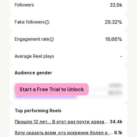
33.9k
Followers
29.32%
Fake followers
16.66%
Engagement rate
-
Average Reel plays
Audience gender
female
41.63%
Start a Free Trial to Unlock
male
58.37%
Top performing Reels
Прошло 12 лет... В этот раз почти доехал до ворот🙄 Работаем дальше!😅💪
34.4k
Хочу сказать всем ,кто искренне болел и переживал ,большое Спасибо !❤️Да, у нас многое не получилось ,но это большой опыт ,и мы будем сильнее!💪🙏 I want to say to everyone who sincerely supported and worried, thank you very much! Yes, we didn’t succeed, but this is a great experience and we will be stronger!❤️
6.1k