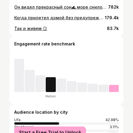
Он видел прекрасный сон🌊 море снилось человеку, а тут я…😂🤦🏻‍♀️ #брат#сестра#братсестра#родные#близкие#семья #сюрприз#дом#доммилыйдом #башкортостан#путешествия
782k
Когда прилетел домой без предупреждения🌚 #дом#доммилыйдом#башкортостан#башкирия #россия#путешествия#друзья#семья#сюрприз
179.4k
Так и живем 😏
83.7k
Engagement rate benchmark
Median
Audience location by city
Ufa
42.98%
Sterlitamak
3.11%
Start a Free Trial to Unlock