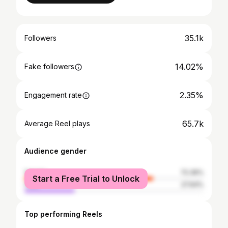
35.1k
Followers
14.02%
Fake followers
2.35%
Engagement rate
65.7k
Average Reel plays
Audience gender
female
72.36%
Start a Free Trial to Unlock
male
27.64%
Top performing Reels