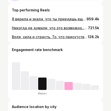
Top performing Reels
Я верила и знала, что ты приедешь ещё с одной горой 🙏🏻 Я была всегда мыслями рядом с тобой и посылала свою энергию силы и любви тебе❤️ Я тобой горжусь! Я тебя люблю! Мы рядом🙏🏻
959.4k
Никогда не думали, что это возможно.. Но это случилось с нами!
721.5k
Воля, сила и страсть. То, что присутствует в каждом из нас! Часто мы скрываем самих себя. Мы не показываемся на людях такими, какие мы есть на самом деле. Иногда, даже самые близкие не знают, какие мы настоящие. Каждая женщина таит в себе две натуры: 💃 Женственность, ласка, забота, теплота 💪 Сила, драйв, энергия, инстинкты хищницы Каждый мужчина - это 🎩 Джентльмен, защитник своей дамы 🔪 Власть, стратегия, сила, животная страсть Важно знать когда и уметь раскрывать ту или иную часть личности в нужный момент. Нельзя всегда "пользоваться" только одной стороной. Если бы мы в нашей ситуации всегда действовали однобоко, мы бы не достигли тех вершин, которые есть у нас сейчас. Жена не дождалась бы мужа без доли силы и уверенности в себе. Без ее женственности наша семья не стала бы крепкой и сильной. Если бы муж не нашел в себе достаточной силы, он бы "не встал на ноги", не смог привести своей семье достаток и уверенность. А если бы было недостаточно умения в нужный момент прогнуться и проявить мягкость, то у нас было бы не все так гладко, как сейчас! В каждом из нас есть чёрное и белое. Каждый из нас должен суметь найти это в себе! ♥️ Одежда - @cube_casual 📸 - @natik__photo Стилист - @evik__style
128.2k
Engagement rate benchmark
Median
Audience location by city