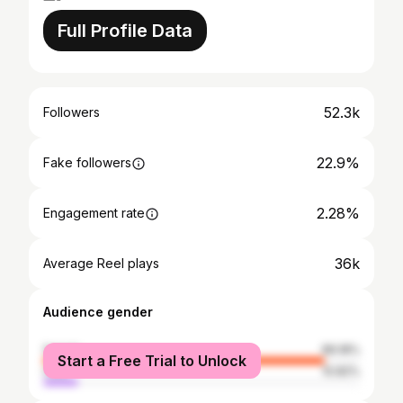
Full Profile Data
52.3k
Followers
22.9%
Fake followers
2.28%
Engagement rate
36k
Average Reel plays
Audience gender
female
89.18%
Start a Free Trial to Unlock
male
10.82%