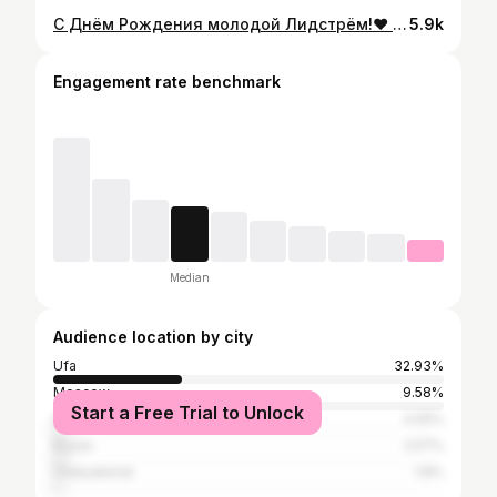
С Днём Рождения молодой Лидстрём!❤️ @shakir100102
5.9k
Engagement rate benchmark
Median
Audience location by city
Ufa
32.93%
Moscow
9.58%
Start a Free Trial to Unlock
Saint Petersburg
3.05%
Kazan
2.57%
Chelyabinsk
1.8%