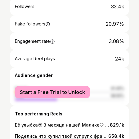
33.4k
Followers
20.97%
Fake followers
3.08%
Engagement rate
24k
Average Reel plays
Audience gender
female
61.45%
Start a Free Trial to Unlock
male
38.55%
Top performing Reels
Её улыбка🥹 3 месяца нашей Малике🤍 @gufimoo - семейный контент
829.1k
Поделись что купил твой супруг с фразой «это ребёнку»😂 Пару лет он думал брать или брать, если возьму то поиграю пару раз и будет пылиться без дела. Родилась дочка и сейчас видимо у него появилось больше свободного времени😀
658.4k