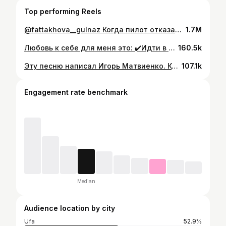
Top performing Reels
@fattakhova__gulnaz Когда пилот отказался поздравлять с Днем рождения, нам пришла гениальная идея! Записать радостное видео и наложить звук. Но без даже лучше, да? . Зачем пилот, когда есть такие подружки-дурочки❤️🥳 С Днем рождения, Лилек🫶🏼
1.7M
Любовь к себе для меня это: ✔️Идти в туалет по первому же зову, а не когда накормишь всю семью ✔️Чистить каждый зубик, не торопясь, качественной красивой щеткой ✔️Пристегиваться за рулем и ездить на чистой машине ✔️Носить только удобную и хорошую обувь ✔️Если угождать, только новорожденному ребенку ✔️Ложиться рано и спать на свежей постели в заранее проветренной комнате ✔️Носить красивое нижнее белье комплектом (верх и низ одинаковый. Всегда!) ✔️Если пить алкоголь, только качественный и дорогой (в моем случае лучше вообще не пить. Болею даже от глоточка) ✔️Быть честной с собой, держать слово перед собой, не предавать себя ✔️Кормить себя только полезной вкусной едой, вовремя, а не когда дела закончатся ✔️Заботиться о своем теле - анализы, спорт, вкусные кремики ✔️Уметь себя прощать за ошибки ✔️Жить только с тем, с кем хорошо. Продолжи список 👇🏾
160.5k
Эту песню написал Игорь Матвиенко. Когда в 2015 ом взорвался самолет в небе над Синаем. Я тогда корреспондент новостей. О трагедии приходилось знать и интересоваться больше чем другие. Видеть тоже. Работа была такая. Про малышку «Дарину - главный пассажир» навзрыд читали стихи всей редакцией. А до этого тонула Булгария, горела «Европа». Каждый раз думаешь - как это пережить.. К чему угодно можно привыкнуть, но не к трагедиям. . Эта песня словно медитация после самых больших потерь🙏🏽 Остается только Жить. Жить. Жить.
107.1k
Engagement rate benchmark
Median
Audience location by city
Ufa
52.9%