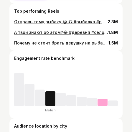
Top performing Reels
Отправь тому рыбаку 😂 🎣 #рыбалка #рыба #рыбак #татарстан #башкортостан #башкирия #татары #татар #татарча #татарлар #татарскаякухня #татарскаяэстрада #татарка #татарин #башкиры #башкирскаяэстрада #уфа #казань #челны #чаллы #стерлитамак #октябрьский #нефтекамск #белебей #ишимбай #салават #бирск #сибай #альметьевск #рыбалка2019
2.3M
А твои знают об этом?😂 #деревня #село #огород #родители #дети #семья #татарстан #башкортостан #башкирия #татары #татар #татарча #татарлар #татарскаякухня #татарскаяэстрада #татарка #татарин #башкиры #уфа #казань #челны #чаллы #стерлитамак #октябрьский #нефтекамск #белебей #ишимбай #салават #бирск #альметьевск
1.8M
Почему не стоит брать девушку на рыбалку😂 #татарстан #башкортостан #уфа #казань #татары#татарин #татарка #татарча #татарлар #татар #башкирия #стерлитамак #салават #октябрьский #нефтекамск #кызык #татарэстрадасы #рыбалка #рыбаки #рыба #рыбак
1.5M
Engagement rate benchmark
Median
Audience location by city