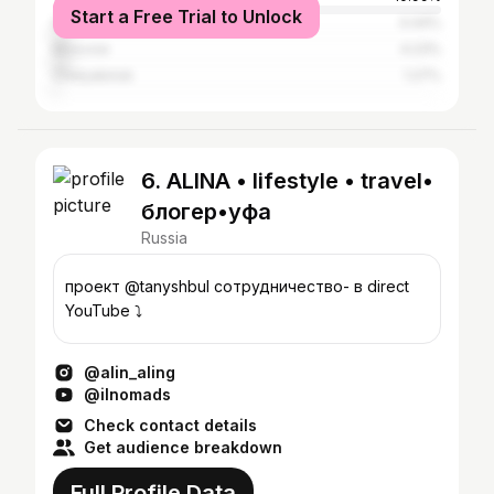
Start a Free Trial to Unlock
Sibay
4.44%
Moscow
4.23%
Chelyabinsk
1.27%
6. ALINA • lifestyle • travel•
блогер•уфа
Russia
проект @tanyshbul сотрудничество- в direct
YouTube ⤵️
@alin_aling
@ilnomads
Check contact details
Get audience breakdown
Full Profile Data