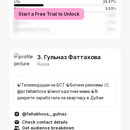
Ufa
29.47%
Kazan
5.53%
Start a Free Trial to Unlock
Sterlitamak
3.38%
Moscow
2.75%
Naberezhnye Chelny
1.63%
3. Гульназ Фаттахова
Russia
🍃Телеведущая на БСТ 🍃Богиня рекламы 👉🏼
@pr.fattakhova 🍃многодетная мама 🍃В
декрете заработала на квартиру в Дубае
@fattakhova__gulnaz
Check contact details
Get audience breakdown