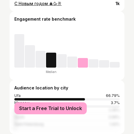
С Новым годом 🎄🥳🥂
1k
Engagement rate benchmark
Median
Audience location by city
Ufa
66.79%
Moscow
3.7%
Start a Free Trial to Unlock
Kazan
2.35%
Sochi
2.06%
Saint Petersburg
1.42%