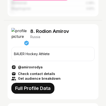
Sterlitamak
2.39%
Magnitogorsk
0.91%
8. Rodion Amirov
Russia
BAUER Hockey Athlete
@amirovrodya
Check contact details
Get audience breakdown
Full Profile Data