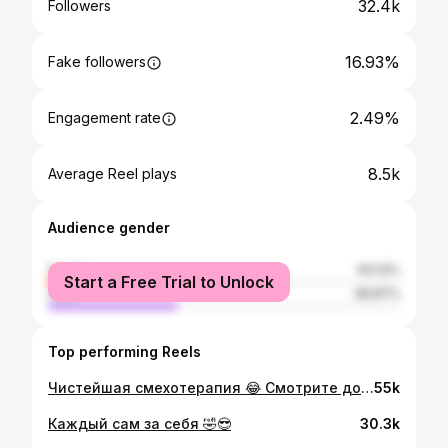
32.4k
Followers
16.93%
Fake followers
2.49%
Engagement rate
8.5k
Average Reel plays
Audience gender
female
63.13%
Start a Free Trial to Unlock
male
36.87%
Top performing Reels
Чистейшая смехотерапия 😂 Смотрите до конца! Чем еще можно заняться в час ночи От души рекомендую попробовать это в веселой компании 👍
55k
Каждый сам за себя 🤣😎
30.3k