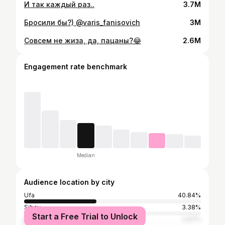
И так каждый раз..
3.7M
Бросили бы?) @varis_fanisovich
3M
Совсем не жиза, да, пацаны?😂
2.6M
Engagement rate benchmark
Median
Audience location by city
Ufa
40.84%
Sibay
3.38%
Start a Free Trial to Unlock
Moscow
2.97%