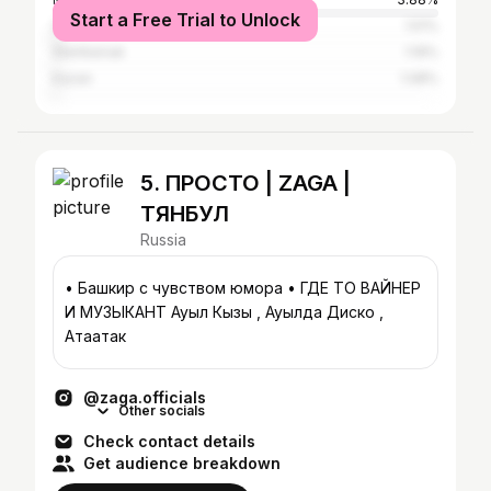
Start a Free Trial to Unlock
Saint Petersburg
1.51%
Sterlitamak
1.19%
Kazan
1.08%
5. ПРОСТО | ZAGA |
ТЯНБУЛ
Russia
• Башкир с чувством юмора • ГДЕ ТО ВАЙНЕР
И МУЗЫКАНТ Ауыл Кызы , Ауылда Диско ,
Атағатак
@zaga.officials
Other socials
Check contact details
Get audience breakdown