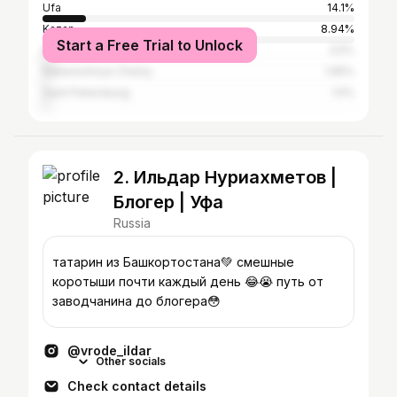
Ufa
14.1%
Kazan
8.94%
Start a Free Trial to Unlock
Moscow
3.5%
Naberezhnye Chelny
1.95%
Saint Petersburg
1.5%
2. Ильдар Нуриахметов |
Блогер | Уфа
Russia
татарин из Башкортостана💚 смешные
коротыши почти каждый день 😂😭 путь от
заводчанина до блогера😳
@vrode_ildar
Other socials
Check contact details