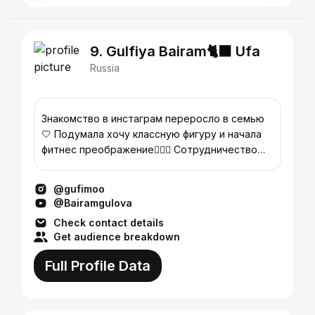
9. Gulfiya Bairam🐈‍⬛ Ufa
Russia
Знакомство в инстаграм переросло в семью
🤍 Подумала хочу классную фигуру и начала
фитнес преображение🏋🏻‍♀️ Сотрудничество
@gulfia.pr
@gufimoo
@Bairamgulova
Check contact details
Get audience breakdown
Full Profile Data