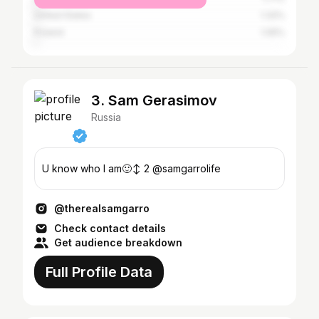
United States
1.32%
Poland
1.05%
3. Sam Gerasimov
Russia
U know who I am🙂‍↕️ 2 @samgarrolife
@therealsamgarro
Check contact details
Get audience breakdown
Full Profile Data