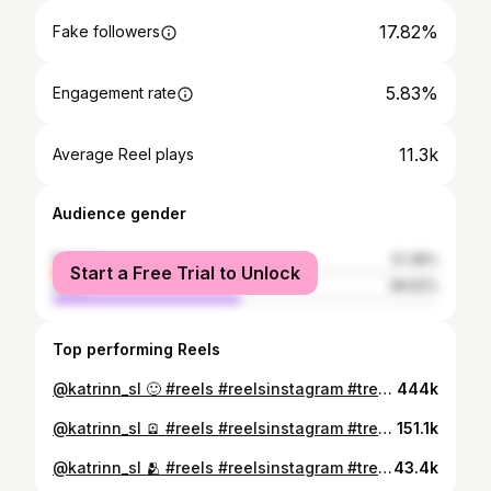
17.82%
Fake followers
5.83%
Engagement rate
11.3k
Average Reel plays
Audience gender
female
51.38%
Start a Free Trial to Unlock
male
48.62%
Top performing Reels
@katrinn_sl 🙂 #reels #reelsinstagram #trending #trendingreels
444k
@katrinn_sl 🪫 #reels #reelsinstagram #trendingreels #trending #beauty
151.1k
@katrinn_sl 🫂 #reels #reelsinstagram #trending #trendingreels
43.4k