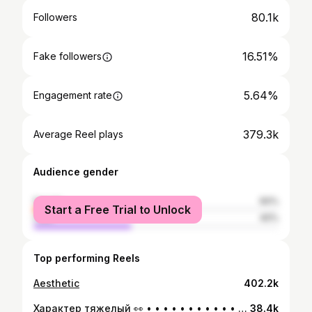
80.1k
Followers
16.51%
Fake followers
5.64%
Engagement rate
379.3k
Average Reel plays
Audience gender
female
60%
Start a Free Trial to Unlock
male
40%
Top performing Reels
Aesthetic
402.2k
Характер тяжелый 👀 • • • • • • • • • • • • • #рекомендации #юмор #reels #model #рилс
38.4k