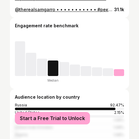
@therealsamgarro • • • • • • • • • • • #рекомендации #спорт #фитнес #reels #men
31.1k
Engagement rate benchmark
Median
Audience location by country
Russia
92.47%
United States
2.15%
Start a Free Trial to Unlock
Estonia
1.08%
United Arab Emirates
1.08%
Algeria
1.08%