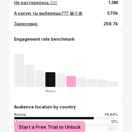
Не растерялась ✊🏼😅
1.3M
А какую ты выберешь??? 😂🤙🏽
570k
Зарисовки.
256.7k
Engagement rate benchmark
Median
Audience location by country
Russia
76.64%
Ukraine
12%
Start a Free Trial to Unlock
Belarus
2.87%