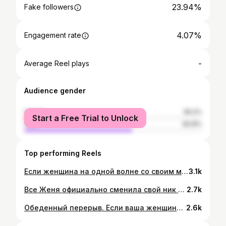
23.94%
Fake followers
4.07%
Engagement rate
-
Average Reel plays
Audience gender
female
39.2%
Start a Free Trial to Unlock
male
60.8%
Top performing Reels
Если женщина на одной волне со своим мужчиной, то это гармония обреченная на многолетнее творчество 💪😎. @_evgeniya_rudkovskaya #papasmith#papasmithfitness#bodybuilding#bestbody#mixpair#папасмит#рапасмитфитнес#бодибилдинг#качок#многоповторка#фитнес#
3.1k
Все Женя официально сменила свой ник в Инсте на @mamasita1__ ✊😎🔥. Постараюсь выделять больше времени на съёмки в новом проекте «Фитнес пара» , есть много идей с совместным участием, Господь даст осуществим✌️. Кстати сегодня посмотрел долгожданный мною Bad Boys 3 и парни оправдали мои ожидания. Нам понравилось и поржали, потому как Мартина Лоренса я люблю с молодости еще с начала 90х , когда проживал в США. #папасмит#папасмитфитнес#бодибилдинг#фитнес#фитнесбикини#многоповторка#мотиватор#персональныйтренер#фитнеспара#papasmith#papasmithfitnesd#bodybuilding#bestbody#fitnessbikini#
2.7k
Обеденный перерыв. Если ваша женщина умеет готовить, то это не значит, что она не хочет кушать 🤪🤪🤪, в ресторане. Не забывайте баловать себя..., а ну и конечно свою женщину 🧐👌. #папасмит#парасмитфитнес#бодибилдинг#фитнес#многоповторка#зож#papasmith#papasmithfitness#bodybuilding#bestbody#
2.6k