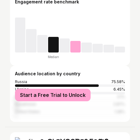
Engagement rate benchmark
Median
Audience location by country
Russia
75.58%
Ukraine
6.45%
Start a Free Trial to Unlock
Belarus
3.1%
Kazakhstan
2.87%
United States
1.28%