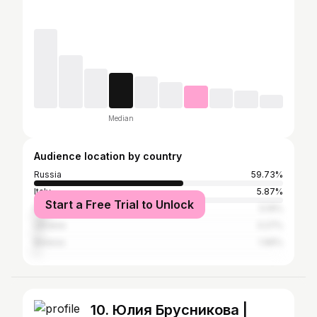
Median
Audience location by country
Russia
59.73%
Italy
5.87%
Start a Free Trial to Unlock
France
5.19%
Ukraine
3.27%
Belarus
1.96%
10. Юлия Брусникова |