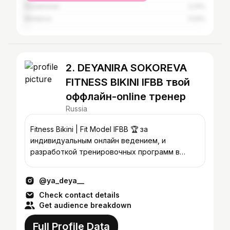
Kazakhstan
2.21%
Moldova
1.03%
2. DEYANIRA SOKOREVA
FITNESS BIKINI IFBB твой
оффлайн-online тренер
Russia
Fitness Bikini | Fit Model IFBB 🏆 за
индивидуальным онлайн ведением, и
разработкой тренировочных программ в
direct 💌
@ya_deya__
Check contact details
Get audience breakdown
Full Profile Data