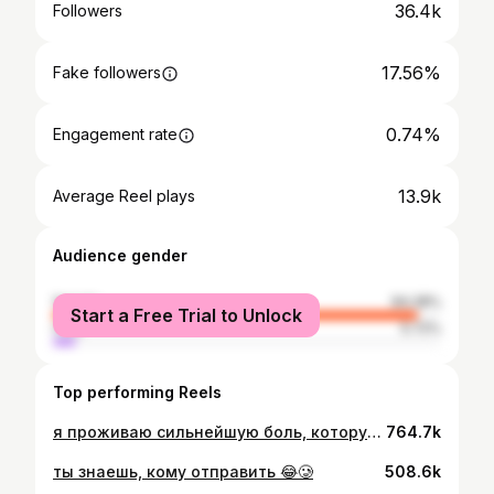
36.4k
Followers
17.56%
Fake followers
0.74%
Engagement rate
13.9k
Average Reel plays
Audience gender
female
94.28%
Start a Free Trial to Unlock
male
5.72%
Top performing Reels
я проживаю сильнейшую боль, которую игнорировала все это время ⠀ тяжёлую больную обесцененную близкими тягучую и слепую ⠀ но знаете, есть одна мысль, которая мотивирует сейчас делать маленькие шаги к своему эмоциональному равновесию? ⠀ «Для трудностей тоже нужна энергоёмкость» ⠀ Как сказала приглашённый психолог в моем закрытом клубе: ⠀ «Насколько большой размер ситуации под именем “жопа” мы себе натворили, настолько же большой положительного мы можем вместить. Пропускная способность уже есть. И если накопили и выдержали это, значит есть потенциал для больших и прекрасных дел» 💔 ⠀ Переезд в другую страну, карьерный рост, творческая самореализация и масштабирование блога было, после чего меня накрыло адовыми чувствами и кипящей болью, которая сейчас с необыкновенно приятным покалыванием внутри покидает меня. ⠀ Работа с двумя терапевтами, расставание с прошлым и людьми, что не могут выдержать моих «низов», очередные выгрузы страхов и тревожных мыслей, крепкий сон, новые увлечения, грандиозные планы. Все вышеперечисленное дает мне силы и уверенность в своём будущем. ⠀ Вот такое откровение спустя месяц отсутствия в блоге вашего тренера и человека, который столько лет помогал вам найти опору в себе, представляете? ⠀ Обреченное может быть радостным, поэтому начинаю рассказывать вам про свой удивительный путь. ⠀ смотрите актуальное «кризис»
764.7k
ты знаешь, кому отправить 😂🥲
508.6k