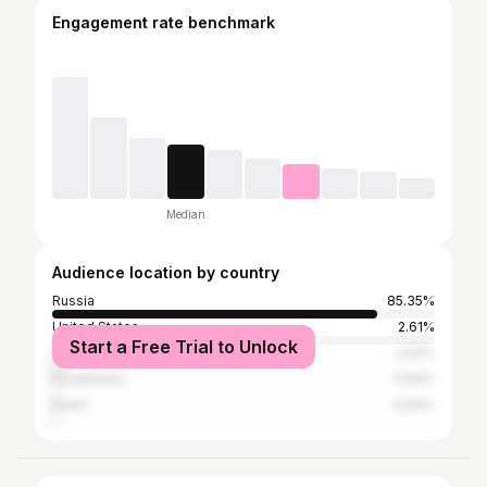
Engagement rate benchmark
Median
Audience location by country
Russia
85.35%
United States
2.61%
Start a Free Trial to Unlock
Ukraine
2.52%
Kazakhstan
0.84%
Brazil
0.84%