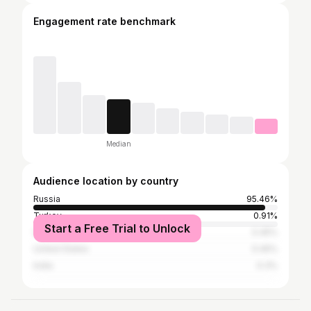
Engagement rate benchmark
Median
Audience location by country
Russia
95.46%
Turkey
0.91%
Start a Free Trial to Unlock
Ukraine
0.45%
United States
0.45%
India
0.3%