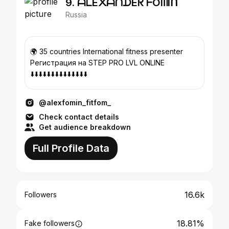
9. ᗩᒪE᙭ᗩᑎᗪEᖇ ᖴOᗰIᑎ
Russia
🌍 35 countries International fitness presenter
Регистрация на STEP PRO LVL ONLINE
⬇️⬇️⬇️⬇️⬇️⬇️⬇️⬇️⬇️⬇️⬇️⬇️⬇️⬇️
@alexfomin_fitfom_
Check contact details
Get audience breakdown
Full Profile Data
16.6k
Followers
18.81%
Fake followers