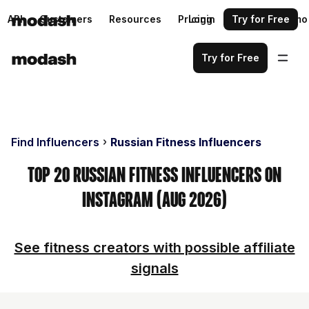
API
Customers
Resources
Pricing
Login
Request a demo
Try for Free
Try for Free
Find Influencers
Russian Fitness Influencers
Top 20 Russian Fitness Influencers on
Instagram (Aug 2026)
See fitness creators with possible affiliate
signals