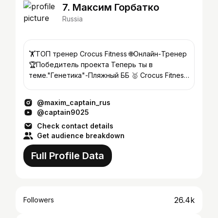
7. Максим Горбатко
Russia
🏋️ТОП тренер Crocus Fitness 🌐Онлайн-Тренер
🏆Победитель проекта Теперь ты в
теме."Генетика"-Пляжный ББ 🥇 Crocus Fitness
Cup 2018-Пляжный бодибилдинг
@maxim_captain_rus
@captain9025
Check contact details
Get audience breakdown
Full Profile Data
26.4k
Followers