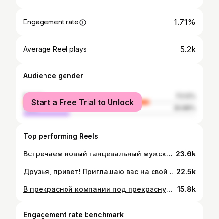
1.71%
Engagement rate
5.2k
Average Reel plays
Audience gender
female
73.12%
Start a Free Trial to Unlock
male
26.88%
Top performing Reels
Встречаем новый танцевальный мужской коллектив «ЖИЖА» В главных ролях: Саша Ошкин @sashaoshkin Сергей Олейников @s.oleynikov Саша Фомин @alexfomin_fitfom Ваня Анисимов @anisimov_fit Макс Колосов @maxikolosov
23.6k
Друзья, привет! Приглашаю вас на свой первый образовательный курс Step Pro Level! Это самый мощный курс по степу ,который поможет вам сделать квантовый скачок, усовершенствовать свои навыки, и сделать свои классы популярными, динамичными и безопасными. Моя школа , моё видение , моя практика , основанная на многолетнем опыте работы в группах фитнес-центров и на многочисленных фитнес-форумах по всему миру. За 2 месяца работы я уделю внимание каждому и передам огромное количество современных инструментов и навыков. И самое главное будет очень много практики и обратной связи от меня. Встречаемся на обучении 10 января. Оставляй заявку по ссылке в шапку профиля. Кол-во мест ограничено. Подарок от меня получат первые 10 человек! ✔️2 месяца обучения ✔️9 образовательных блоков ✔️Общий чат участников ✔️Обратная связь каждому ✔️ Много практики и современных методик Международный сертификат 🪪 Условия регистрации и оплаты: - Стоимость обучения: 25.000 руб. - Регистрация по ссылке в шапке профиля. - После регистрация с вами свяжется менеджер, вышлет программу обучения, зарегистрирует на курс и добавит в чат. ❗️Выгодные условия по рассрочке, без %, на любой срок от 3 месяцев. Ставим «+» для оперативной связи.
22.5k
В прекрасной компании под прекрасную музыку #назаре
15.8k
Engagement rate benchmark