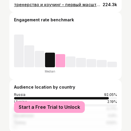
тренерство и коучинг – первый масштабный кризис за 6 лет работы 👇🏽 ⠀ Работать с людьми и нести для них огромную пользу – это дар свыше, однозначно 🤍 ⠀ Но все профессии, тесно связанные с социальными контактами, предполагают, что один из участников взаимодействия иногда становится своеобразным эмоциональным контейнером для другого. ⠀ Мне важно помочь человеку и с его внутренним состоянием, процесс взаимодействия с каждой подопечной был равносилен психотерапевтической сессии. Контейнировать проблемы другого я умею с блеском, но только в этом году случился мой переезд в другую страну. И этот переезд поспособствовал временному ухудшению этой моей суперсилы. Я немножко выгорела, так бывает. Признаюсь и вам в этом. ⠀ Я была и буду огромной опорой для людей по всему миру в их отношениях с телом, но только в том случае, когда у меня есть возможности сохранения своего внутреннего ресурса. ⠀ Мой кризис, который выливался в сотни сторис и подкастов в телеграм-канале позади. Сегодня я благодарна себе за то, что мне хватило ума приостановить все проекты и уйти в отпуск. Я понимала, что в таком состоянии работа будет причинять мне боль и порождать чувство вины, а быть опорой для других в такие периоды может быть даже опасно для всех участников процесса. Пишу этот пост и улыбаюсь – чувствую, что очень сложный период позади. И я с ним справилась. ⠀ Я прошу прощения за своё отсутствие у тех, кому я особенно была нужна. Сейчас я снова с вами. ⠀ С любовью, ваш тренер @mariaershovaa 🤍
224.3k
Engagement rate benchmark
Median
Audience location by country
Russia
92.05%
Ukraine
2.19%
Start a Free Trial to Unlock
Belarus
0.71%
Kazakhstan
0.6%
Turkey
0.52%