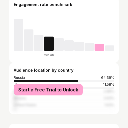
Engagement rate benchmark
Median
Audience location by country
Russia
64.39%
Ukraine
11.58%
Start a Free Trial to Unlock
Kazakhstan
2.88%
Belarus
2.63%
United States
1.63%