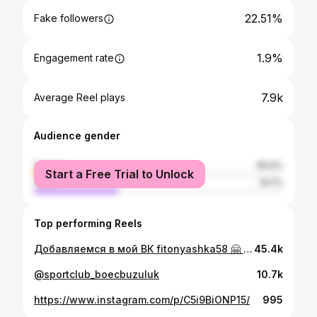
22.51%
Fake followers
1.9%
Engagement rate
7.9k
Average Reel plays
Audience gender
female
65.9%
Start a Free Trial to Unlock
male
34.1%
Top performing Reels
Добавляемся в мой ВК fitonyashka58 🤗 #худей #качайся #класснаяфигура #красиваяспина #сильныеруки #спортивныедевушки #пенза #ятренер #программастройности #восстановлениепослебеременности
45.4k
@sportclub_boecbuzuluk
10.7k
https://www.instagram.com/p/C5i9BiONP15/
995