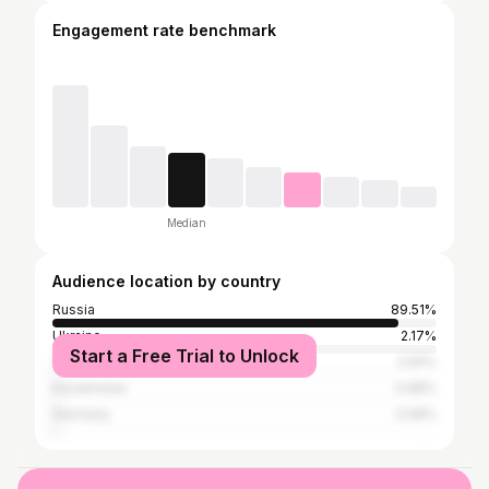
Engagement rate benchmark
Median
Audience location by country
Russia
89.51%
Ukraine
2.17%
Start a Free Trial to Unlock
Turkey
0.81%
Kazakhstan
0.68%
Germany
0.58%