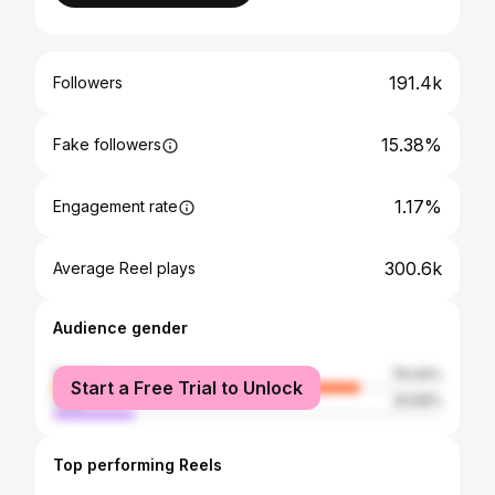
191.4k
Followers
15.38%
Fake followers
1.17%
Engagement rate
300.6k
Average Reel plays
Audience gender
female
79.44%
Start a Free Trial to Unlock
male
20.56%
Top performing Reels