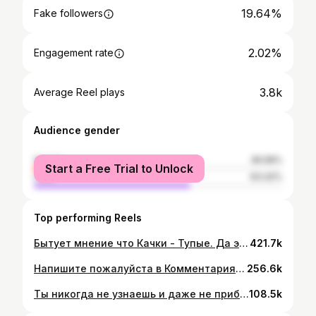
19.64%
Fake followers
2.02%
Engagement rate
3.8k
Average Reel plays
Audience gender
female
36.58%
Start a Free Trial to Unlock
male
63.42%
Top performing Reels
Бытует мнение что Качки - Тупые. Да это так…. Сказал бы я, не будь у меня Красного диплома😁 Наша профессия априори не позволяет нам быть тупыми. Ведь мы охватываем сразу несколько областей в которых мы должны быть экспертами! Не буду спорить, есть не компетентные тренеры, обратившись к которым вы не получите четкого ответа: Почему на данном этапе у вас остановился рост. Я обладаю не малым количеством знаний и точно смогу вам помочь в: 1.Составление тренировочных программ 2.Составление плана питания и приема спортивных добавок 3.Разбор анализов крови и последующая корректировка в зависимости от результатов анализов 4.Формирование и корректировка техники упражнений 5.Учу активировать и чувствовать каждый миллиметр своих мышц 6.Помогаю Создать фигуру мечты Подписывайся @maxim_captain_rus что бы узнать больше информации по каждому пункту🙄
421.7k
Напишите пожалуйста в Комментариях, есть ли смысл что-то доказывать?😂 Ссылка на видео в Шапке Профиля 🫡💪
256.6k
Ты никогда не узнаешь и даже не приблизишься к своему генетическому потенциалу, если будешь думать , что ты достиг его за пару месяцев или пару лет тренировок..
108.5k