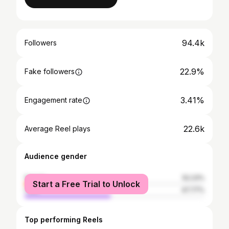
94.4k
Followers
22.9%
Fake followers
3.41%
Engagement rate
22.6k
Average Reel plays
Audience gender
female
52.23%
Start a Free Trial to Unlock
male
47.77%
Top performing Reels