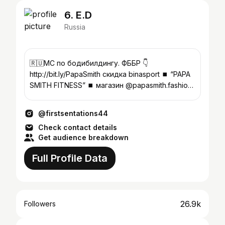
6. E.D
Russia
🇷🇺МС по бодибилдингу. ФББР 👇
http://bit.ly/PapaSmith скидка binasport ⏹ “PAPA
SMITH FITNESS” ⏹ магазин @papasmith.fashion
🎥 Новое видео⬇️
@firstsentations44
Check contact details
Get audience breakdown
Full Profile Data
26.9k
Followers