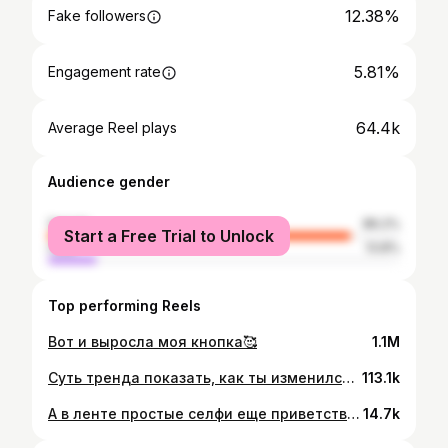
12.38%
Fake followers
5.81%
Engagement rate
64.4k
Average Reel plays
Audience gender
female
86.2%
Start a Free Trial to Unlock
male
13.8%
Top performing Reels
Вот и выросла моя кнопка🥰
1.1M
Суть тренда показать, как ты изменился, используя только 2 фото!
113.1k
А в ленте простые селфи еще приветствуются?)) честно, порой хочется выкладывать много фоток и разного контента, но вечно кажется, что это вам не интересно и должна быть только полезная информация, а не просто фоточка себя) Вы в ленту выкладываете, что хотите?) Или обдумываете, нужно это аудитории или нет?)
14.7k