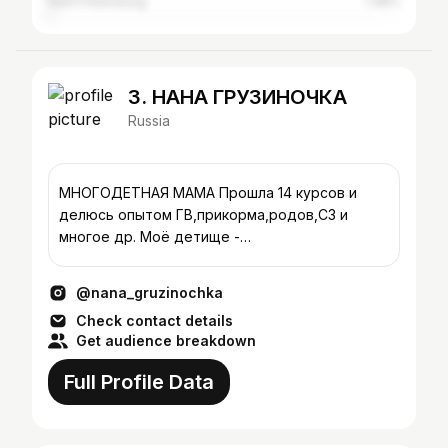
Saint Petersburg
1.48%
3. НАНА ГРУЗИНОЧКА
Russia
МНОГОДЕТНАЯ МАМА Прошла 14 курсов и
делюсь опытом ГВ,прикорма,родов,СЗ и
многое др. Моё детище -
@nana_gruzinochka_shop Сотруд-во по ссылке
ниже⬇️
@nana_gruzinochka
Check contact details
Get audience breakdown
Full Profile Data