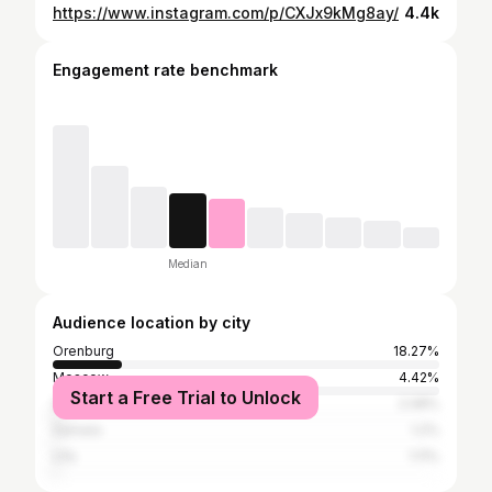
https://www.instagram.com/p/CXJx9kMg8ay/
4.4k
Engagement rate benchmark
Median
Audience location by city
Orenburg
18.27%
Moscow
4.42%
Start a Free Trial to Unlock
Saint Petersburg
2.08%
Samara
1.2%
Ufa
1.11%