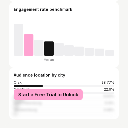
Engagement rate benchmark
Median
Audience location by city
Orsk
28.77%
Orenburg
22.6%
Start a Free Trial to Unlock
Moscow
9.93%
Saint Petersburg
5.14%
Yekaterinburg
3.08%