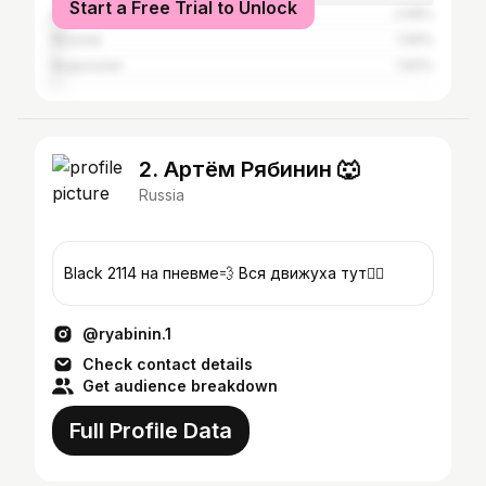
Start a Free Trial to Unlock
Moscow
2.98%
Buzuluk
1.99%
Buguruslan
1.83%
2. Артём Рябинин 🐺
Russia
Black 2114 на пневме💨 Вся движуха тут👇🏻
@ryabinin.1
Check contact details
Get audience breakdown
Full Profile Data