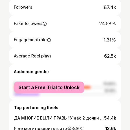
87.4k
Followers
24.58%
Fake followers
1.31%
Engagement rate
62.5k
Average Reel plays
Audience gender
female
74.84%
Start a Free Trial to Unlock
male
25.16%
Top performing Reels
ДА МНОГИЕ БЫЛИ ПРАВЫ! У нас 2 дочки и будет еще мальчик 👦 Почему такая реакция? 😂 Потому что я заранее знала, что у нас будет мальчик, а всем говорила, что знает только Тома 😂 Я не специально, просто вместо письма мне из клиники позвонили и сразу же сказали: «поздравляем, у вас мальчик!» , сначала я расплакалась от счастья, что у нас будет сын, а потом, что мне испортили весь сюрприз 😂😂😂 Никите до последнего врала, что врач сказала предварительно, что будет девочка , он уже настроился на дочь! Врала , потому-что бесило его уверенное : «У нас будет сын!»😂 Никита сначала вообще не понял, что синий цвет и подумал , что все ошиблись 😂 ведь врач сказал, что скорее всего девочка будет 😂. Мы неимоверно счастливы ! Особенно я ) моя мечта живет во мне💙 Короче сюрприз получился 👍😂 #12weeks #беременность #12недель #12недельбеременности
54.4k
Я не могу поверить в это😭🙏🏽🤍
13.6k