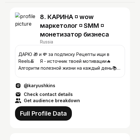
8. КАРИНА ◽️ wow
маркетолог ◽️ SMM ◽️
монетизатор бизнеса
Russia
ДАРЮ 🎁 и 💸 за подписку Рецепты ищи в
Reels🍝 ⠀ Я - источник твоей мотивации🔥⠀
Алгоритм полезной жизни на каждый день📚
Превращаю ⌛️ в 💵
@karyushkins
Check contact details
Get audience breakdown
Full Profile Data