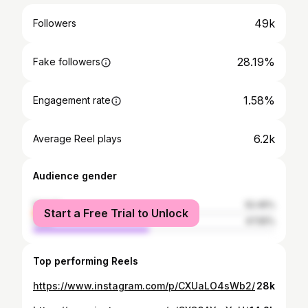
49k
Followers
28.19%
Fake followers
1.58%
Engagement rate
6.2k
Average Reel plays
Audience gender
female
52.45%
Start a Free Trial to Unlock
male
47.55%
Top performing Reels
https://www.instagram.com/p/CXUaLO4sWb2/
28k