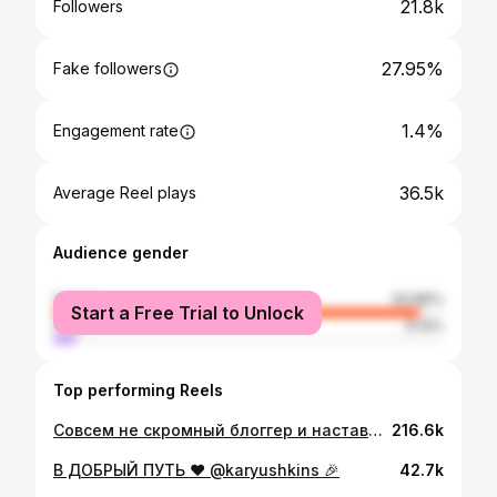
21.8k
Followers
27.95%
Fake followers
1.4%
Engagement rate
36.5k
Average Reel plays
Audience gender
female
93.86%
Start a Free Trial to Unlock
male
6.14%
Top performing Reels
Совсем не скромный блоггер и наставник экспертов и фрилансеров, даю инсайты для прокачки себя🙌🏼 Скромность украшает, но оставляет голодным😉
216.6k
В ДОБРЫЙ ПУТЬ ❤️ @karyushkins 🎉
42.7k