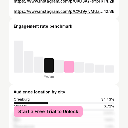
https://www.instagram.com/p/CXO3AY-sYpH/
14.2k
https://www.instagram.com/p/CXG9y_vMUZG/
12.3k
Engagement rate benchmark
Median
Audience location by city
Orenburg
34.43%
Moscow
6.72%
Start a Free Trial to Unlock
Saint Petersburg
3.93%
Kyiv
1.64%
Chelyabinsk
1.31%