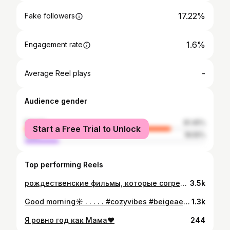
17.22%
Fake followers
1.6%
Engagement rate
-
Average Reel plays
Audience gender
female
81.45%
Start a Free Trial to Unlock
male
18.55%
Top performing Reels
рождественские фильмы, которые согреют в зимний вечерок🥨 ✨один дома (все части) ✨подарок на Рождество ✨новая рождественская сказка (1988) ✨эльф ✨гринч-похититель рождества ✨Санта-Клаус 1,2,3 ✨Рождество (2015) ✨мистер Джангл и рождественское путешествие (2020) ✨здравствуйте, папа, Новый год ✨щелкунчик и четыре королевства (2018) ✨почему он? ✨необыкновенная история на Рождество (2017) ✨Рождество на двоих ✨пережить Рождество (2004) ✨любите Куперов ✨пара на Рождество (2020) ✨дети без присмотра (2006) ✨четыре рождества ✨кошмар перед Рождеством ✨Рождество с неудачниками ✨Фред Клаус, брат Санты ✨очень плохие мамочки 1,2 ✨хроники Нарнии ✨новогодний переполох (2017) ✨Рождество ✨жена священника ✨Рождество ✨реальная любовь ✨охота на Санту (2020) ✨путешествие к рождественской звезде ✨мальчик по имени Рождество ✨приключения Паддингтона ✨дневник Бриджет Джонс ✨щелкунчик и четыре королевства ✨рождественские хроники 1,2 ✨отпуск по обмену ✨привет, семье (2005) ✨рождественская сказка (2008) ✨нянька на Рождество ✨рыцарь перед Рождеством ✨пусть идёт снег мультфильмы: 🌟полярный экспресс 🌟рождественская история (2009) 🌟секретная служба Санты-Клауса 🌟холодное сердце 1,2 🌟Клаус 🌟Эллиот 🌟Гринч 🌟хранители снов 🌟спасти Санту 🌟путеводная звезда 🌟приготовление и начало 🌟красавица и чудовище 🌟снежная королева 1,2
3.5k
Good morning☀️ . . . . . #cozyvibes #beigeaesthetic #nudetones #theparisianchique #simplebeyond #thenoisetier #llemerci #memuarypost #theglamory #beigeaddiction #toutesttemporaire #aestheticmoments #esteticpart #scarlettwants #mercimood #breakfast #goodmorning #nymphofinspo #myaestheticc #bloonmi #thejoournal #сырники
1.3k
Я ровно год как Мама❤️
244