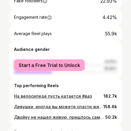
22.93%
Fake followers
4.42%
Engagement rate
55.9k
Average Reel plays
Audience gender
female
63.15%
Start a Free Trial to Unlock
male
36.85%
Top performing Reels
На велосипеде пусть катается #ваз
182.7k
Девушки, иногда вы можете спасти жизнь😂🫵🏻 #ваз
158.6k
Двойку не нашел живую, пришлось самому собирать #ваз
50.2k