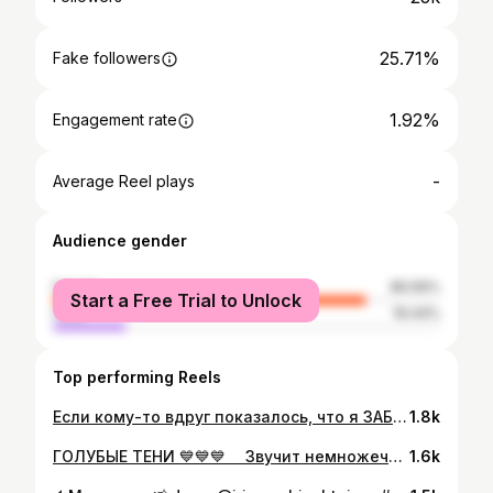
25.71%
Fake followers
1.92%
Engagement rate
-
Average Reel plays
Audience gender
female
80.56%
Start a Free Trial to Unlock
male
19.44%
Top performing Reels
Если кому-то вдруг показалось, что я ЗАБРОСИЛА МАКИЯЖ вместе с инстаграмом, то это не так😉 ⠀ Просто теперь я дважды мама🤗 ⠀ 31 декабря 2019 у нас родился Лев Станиславович #сын🦁Сейчас нам уже второй месяц❤ ⠀ Как хорошо, что в студии работает моя команда классных мастеров, они-мой тыл😎 Ну, и я иногда забегаю "помакияжить"😍 ⠀ Как вам моя СУПЕР-НОВОСТЬ?🙏👶 . . #family#семья#сын#son#дочь#daughter#оренбургонлайн#оренбург
1.8k
ГОЛУБЫЕ ТЕНИ 💙💙💙 ⠀ Звучит немножечко, как "диагноз"🤭😂 ⠀ У многих ассоциации с макияжем времён СССР.Особенно в сочетании с розовой помадой и бровями-ниточками😏 ⠀ 🤔Как же приручить ГОЛУБОЙ ЦВЕТ в макияже? Ведь это тренд на весь будущий 2020 год! ⠀ Честно скажу, не очень люблю голубой на себе😕 ⠀ Но я поэкспериментировала: -взяла не чистый голубой, а с примесью серого; - добавила длинные стрелки; - сделала брови светлее; - губы, конечно, НЕ розовые, а #nude 😉 ⠀ 👆Получилось сочетать сразу несколько трендов 2020г. в одном мэйке. ⠀ Важно✅✅✅ ⠀ 🔹️Чем светлее кожа, тем светлее и чище ваш голубой цвет. 🔹️Чем вы смуглее-тем более приглушенным должен быть голубой. 🔹️Чем старше, тем прозрачнее голубой и это уже не цвет, а его легкий оттенок. 🔹️Убираем акценты с бровей и губ! 🔹️Ресницы и ресничный край лучше сделать чёрными. ⠀ Вам нравится такое деликатное применение ГОЛУБОГО в макияже? Сделали бы себе?💎😉 . #макияжрубинштейн#colormakeup#freshmakeup#blueeyes#nudeskin#glowskin#skin#макияжоренбург#sexymakeup#визажист#макияж#mua#muah#makeupartist#makeup#eye#makeupaddict#makeuplover#eyemakeup#оренбург#eyemakeupideas#sparkle#cute#makeutrends
1.6k