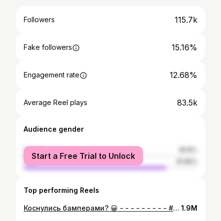
115.7k
Followers
15.16%
Fake followers
12.68%
Engagement rate
83.5k
Average Reel plays
Audience gender
female
18.15%
Start a Free Trial to Unlock
male
81.85%
Top performing Reels
Коснулись бамперами? 😀 - - - - - - - - - #автозвук #бандитка #тюнингваз #вспышкифсо #надисках #солбом #девятка #оперстайл #тонировка
1.9M