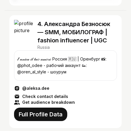
4. Александра Безносюк
— SMM, МОБИЛОГРАФ |
fashion influencer | UGC
Russia
𝓁'𝓊𝓃𝒾𝒸𝒶 𝒾𝓁 𝓉𝓊𝑜 𝒶𝓂𝑜𝓇𝑒 Россия 🇷🇺 | Оренбург 📸:
@phot_odee - рабочий аккаунт 👟:
@oren_al_style - шоурум
@aleksa.dee
Check contact details
Get audience breakdown
Full Profile Data