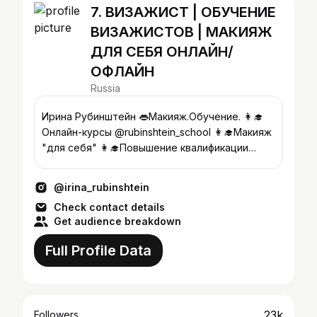
7. ВИЗАЖИСТ | ОБУЧЕНИЕ
ВИЗАЖИСТОВ | МАКИЯЖ
ДЛЯ СЕБЯ ОНЛАЙН/
ОФЛАЙН
Russia
Ирина Рубинштейн 👄Макияж.Обучение. 👩‍🎓
Онлайн-курсы @rubinshtein_school 👩‍🎓Макияж
"для себя" 👩‍🎓Повышение квалификации
визажистов 89033615250
@irina_rubinshtein
Check contact details
Get audience breakdown
Full Profile Data
23k
Followers