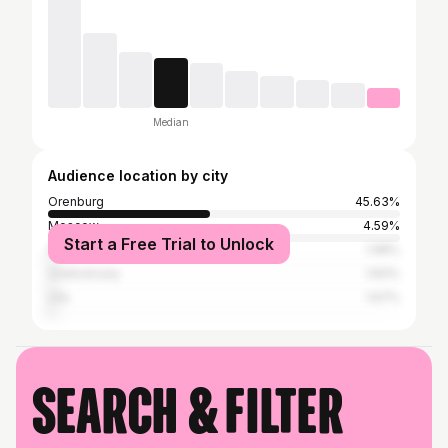
Median
Audience location by city
Orenburg
45.63%
Moscow
4.59%
Start a Free Trial to Unlock
Saratov
1.98%
Cheboksary
1.83%
Ufa
1.67%
Search & filter