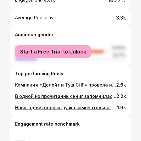
10.77%
3.3k
Average Reel plays
Audience gender
female
79.83%
Start a Free Trial to Unlock
male
20.17%
Top performing Reels
Компания «Делойт и Туш СНГ» провела исследование «Новый год и Рождество​ — 2021». Эксперты пришли к выводу, что в этом году россияне запланировали потратить на праздники на 28% больше, чем в прошлом. В среднем на празднование Нового года россияне планируют потратить по 25 тыс. руб., тогда как в прошлом году они намеревались выложить 19,3 тыс. руб. А сколько денег решили Вы потратить на Новый год?
2.6k
В одной из прочитанных книг запомнилась фраза автора : Если вы попросите у нас скидку в три процента мы перестанем предлагать Вам кофе, в пять процентов - мы перестанем для Вас улыбаться, в семь процентов, мы уменьшим офис и уберем кресла, в десять процентов - мы оставим одного сотрудника, а остальных уволим, и у нас возникнет очередь, в двенадцать процентов - мы закроем офис и начнем работать по интернету. И наконец, если вы хотите скидку в пятнадцать процентов -то делайте сами нашу работу!” Конечно здесь присутствует определенная шутка и аллегория,но многие клиенты в настоящее время считают, что сфера услуг и торговли созданы исключительно для бесплатного обслуживания и облизывания своих клиентов. А в ответ мы зачастую получаем жлобство и хамство, особенно в ситуации ношения масок. Некоторые люди ведут себя просто неадекватно .Но наши сотрудники и их семьи,которых в общем-то больше 3000 человек, тоже хотят кушать и обеспечивать себе достойный образ жизни! Помните об этом! Будем надеяться ,что и к себе и своим обязательствам и профессии они предъяляют аналогичные критерии и требования)))!!!#стройландия
2.2k
Новогодняя перезагрузка замечательна в том числе и тем ,что проводишь много времени с близкими тебе людьми, с дочерью @kristinafilippova и на досуге можно обсудить все те темы до которых в рабочей суете не находится времени. Надо чаще это делать, поскольку дети растут очень быстро...
1.9k
Engagement rate benchmark