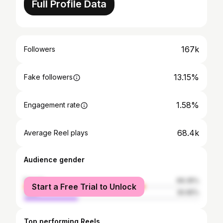
Full Profile Data
167k
Followers
13.15%
Fake followers
1.58%
Engagement rate
68.4k
Average Reel plays
Audience gender
female
69.35%
Start a Free Trial to Unlock
male
30.65%
Top performing Reels