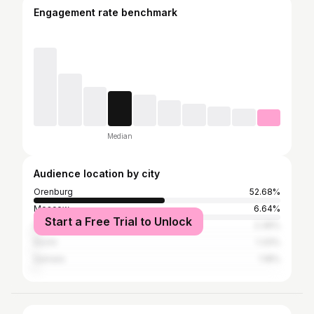
Engagement rate benchmark
Median
Audience location by city
Orenburg
52.68%
Moscow
6.64%
Start a Free Trial to Unlock
Saint Petersburg
2.36%
Sochi
1.33%
Samara
1.18%