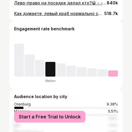
Лево-право на посадке делал кто?😀 - - - - - - - - - - #автозвук #бандитка #тюнингваз #вспышкифсо #надисках #солбом #девятка #оперстайл #тонировка
840k
Как думаете, левый краб нормально себя чувствует?😂 - - - - - - - #автозвук #бандитка #тюнингваз #вспышкифсо #надисках #солбом #девятка #оперстайл #тонировка
518.7k
Engagement rate benchmark
Median
Audience location by city
Orenburg
9.38%
Moscow
5.51%
Start a Free Trial to Unlock
Kazan
1.85%
Ufa
1.61%