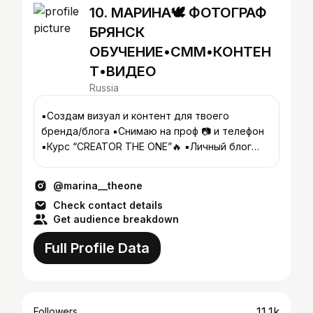
10. МАРИНА🕊 ФОТОГРАФ
БРЯНСК
ОБУЧЕНИЕ•СММ•КОНТЕН
Т•ВИДЕО
Russia
▪️Создам визуал и контент для твоего
бренда/блога ▪️Снимаю на проф 📷 и телефон
▪️Курс “СREATOR THE ONE”🔥 ▪️Личный блог
@marina__mommy
@marina__theone
Check contact details
Get audience breakdown
Full Profile Data
11.1k
Followers