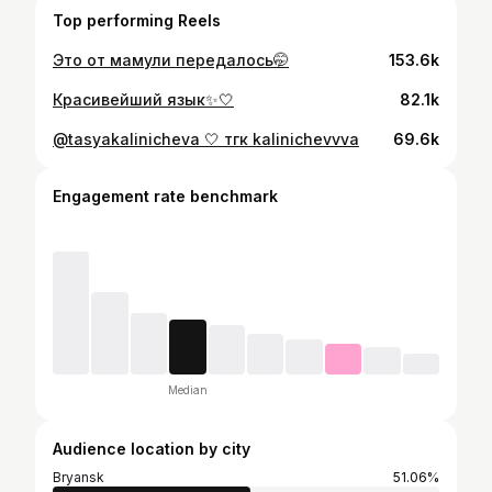
Top performing Reels
Это от мамули передалось🤭
153.6k
Красивейший язык✨🤍
82.1k
@tasyakalinicheva 🤍 тгк kalinichevvva
69.6k
Engagement rate benchmark
Median
Audience location by city
Bryansk
51.06%