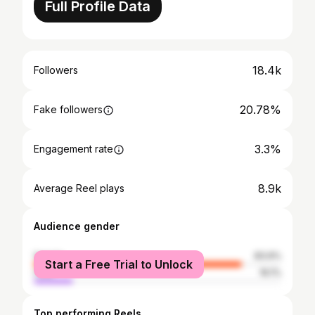
Full Profile Data
18.4k
Followers
20.78%
Fake followers
3.3%
Engagement rate
8.9k
Average Reel plays
Audience gender
female
83.9%
Start a Free Trial to Unlock
male
16.1%
Top performing Reels