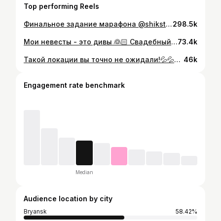
Top performing Reels
Финальное задание марафона @shikstudio 🤍 ОСТОРОЖНО, на видео лимитированный спаркл @shikcosmetics . ✨ Он сразу влюбит вас в себя и заставит купить. Роскошное сияние! Как искры от снега в -20.❄️✨🤣 Универсальный и незаменимый продукт в кейсе любой девушки!Используем не только на глазах, но и в качестве хайлайтера. (Я нанесла и на губы 🤫) Прическа @tata_hairstyle @_kristina_med ❤️ Спасибо моим девочкам за колоссальную поддержку, ваш труд и помощь! Лучшая команда. #shik_marafon
298.5k
Мои невесты - это дивы 👰🏻 Свадебный образ в рилс - то, что вы точно от меня не ждали. ✨ Как вам?
73.4k
Такой локации вы точно не ожидали!💦💦💦 Я не вдохновлялась образом русалки, просто давно хотела сделать необычный переход с водой. И думаю, у нас получилось! Спасибо @imperia_32 за то, что позволили провернуть нашу авантюру! 💙 @tata_hairstyle за то, что всегда помогаешь мне во всех моих задумках и что крутила локоны до пояса, чтобы потом мы их полностью намочили 🥹🫠💙 @csyhos за красоту, смелость и согласие на мою идею, не умея плавать! 💔💔💔 #визажистбрянск #обучениебрянск #обучениевбрянске #обучениевизажистовбрянск #брянскобучение #брянскобучениевизажу #брянскмакияж #вечерниймакияжбрянск
46k
Engagement rate benchmark
Median
Audience location by city
Bryansk
58.42%