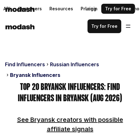
API
Customers
Resources
Pricing
Login
Request a demo
Try for Free
Try for Free
Find Influencers
Russian Influencers
Bryansk Influencers
Top 20 Bryansk Influencers: Find
Influencers in Bryansk (Aug 2026)
See Bryansk creators with possible
affiliate signals