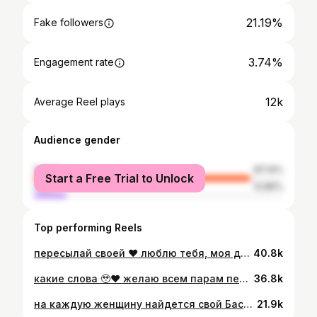
21.19%
Fake followers
3.74%
Engagement rate
12k
Average Reel plays
Audience gender
female
87.14%
Start a Free Trial to Unlock
male
12.86%
Top performing Reels
пересылай своей ♥️ люблю тебя, моя дорогая, спасибо за самые тёплые, счастливые детские воспоминания и за те моменты, которые мы можем сейчас проживать вместе🫂 красивейшая локация @vdvoem.space ♥️
40.8k
какие слова 🥹♥️ желаю всем парам пережить временные сложности и любить друг друга еще сильнее 🙏🏽
36.8k
на каждую женщину найдется свой Баста ♥️ прекрасное место @rent032 🏠 костюм @yos.by
21.9k