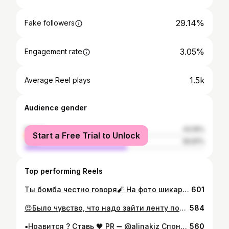
29.14%
Fake followers
3.05%
Engagement rate
1.5k
Average Reel plays
Audience gender
female
43.19%
Start a Free Trial to Unlock
male
56.81%
Top performing Reels
Ты бомба честно говоря🧨 На фото шикарная 👉🏻@32polin4ik32 🤤 #красивыедевушки #брянск #топ #красивыелюди #followforfollowback #toppeople #followforlike #like #supergirl #girls #likeme #likesforlike #брянскаяобласть #орлик #брянск32 #москва #tøp #сельцо #сураж #унеча #почеп #клинцы #followers #красивыелюди #аэропарк #бумсити
601
😍Было чувство, что надо зайти ленту полистать, и неспроста: у тебя ещё один фотографический шедевр, а ты на нём, как всегда, лучше всех 🌞
584
▪️Нравится ? Ставь 🖤 PR ➖ @alinakiz Спонсор публикации ➖ @news_bryansk32
560