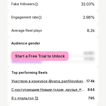
32.03%
Fake followers
2.98%
Engagement rate
8.2k
Average Reel plays
Audience gender
female
62.68%
Start a Free Trial to Unlock
male
37.32%
Top performing Reels
Участвую в конкурсе @yana_panfilovskaya SHINE BRIGHT 💥 #намблестяще Наше преображение с @mariya_istomina 💖 Надеюсь на вашу поддержку!🥹🫶🏽 Если понравился образ, ставь ❤️
17.4k
С наступающим Новым годом, друзья 🎆🎊🎁🍾🎄 Желаю, чтобы этот год подарил много поводов для радости и счастливых моментов. Пусть сбудутся заветные желания, пусть во всех делах вам сопутствует удача! Оставьте все невзгоды позади и в эту новогоднюю ночь поверьте в чудо, ведь когда во что-то веришь, оно обязательно сбывается! 🥰🥳
844
Я с «пальто» 🥰
795