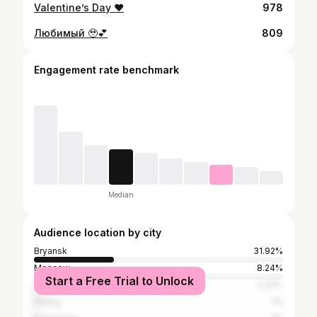
Valentine’s Day ❤️
978
Любимый 🥹💕
809
Engagement rate benchmark
Median
Audience location by city
Bryansk
31.92%
Moscow
8.24%
Start a Free Trial to Unlock
Saint Petersburg
2.37%
Klintsy
1%