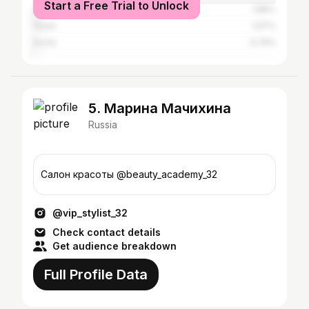
Start a Free Trial to Unlock
Saint Petersburg
1.86%
Oryol
1.07%
Sochi
0.74%
5. Марина Мачихина
Russia
Салон красоты @beauty_academy_32
@vip_stylist_32
Check contact details
Get audience breakdown
Full Profile Data