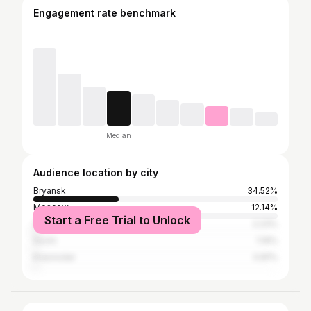
Engagement rate benchmark
Median
Audience location by city
Bryansk
34.52%
Moscow
12.14%
Start a Free Trial to Unlock
Saint Petersburg
2.23%
Sochi
1.19%
Krasnodar
0.81%