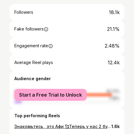
18.1k
Followers
21.1%
Fake followers
2.48%
Engagement rate
12.4k
Average Reel plays
Audience gender
female
92.72%
Start a Free Trial to Unlock
male
7.28%
Top performing Reels
Знакомьтесь , это Афи 🥰Теперь у нас 2 булки🥹 Едем домой в предвкушении встречи с Ютой 🥹
1.8k