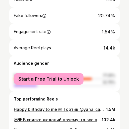
20.74%
Fake followers
1.54%
Engagement rate
14.4k
Average Reel plays
Audience gender
female
77.25%
Start a Free Trial to Unlock
male
22.75%
Top performing Reels
Happy birthday to me 🎂 Тортик @yana_cake32 Мейк @ann.a_al Укладка @konfeta_hair Стилист @sokolife Съемка @model_motyreva 🤍🤍🤍
1.5M
🥹❤️ В списке желаний почему-то все пишем материальные ценности. Расстраиваемся, когда их не достигаем. Но забываем о том, что самое дорогое всегда рядом🤍
102.4k