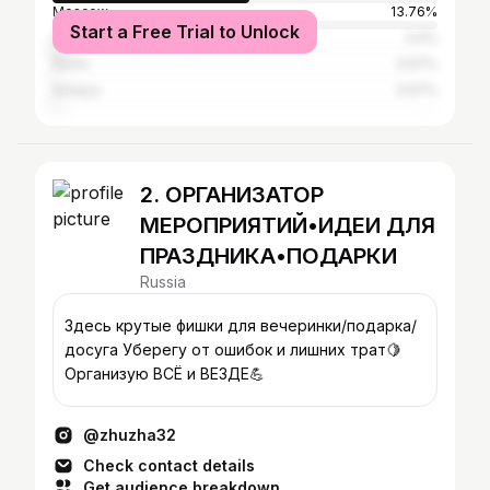
Moscow
13.76%
Start a Free Trial to Unlock
Saint Petersburg
3.4%
Sochi
0.57%
Antalya
0.57%
2. ОРГАНИЗАТОР
МЕРОПРИЯТИЙ•ИДЕИ ДЛЯ
ПРАЗДНИКА•ПОДАРКИ
Russia
Здесь крутые фишки для вечеринки/подарка/
досуга Уберегу от ошибок и лишних трат🍋
Организую ВСЁ и ВЕЗДЕ💪
@zhuzha32
Check contact details
Get audience breakdown