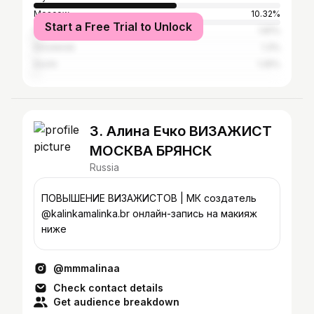
Moscow
10.32%
Start a Free Trial to Unlock
Saint Petersburg
1.81%
Smolensk
1.3%
Sochi
1.25%
3. Алина Ечко ВИЗАЖИСТ
МОСКВА БРЯНСК
Russia
ПОВЫШЕНИЕ ВИЗАЖИСТОВ | МК создатель
@kalinkamalinka.br онлайн-запись на макияж
ниже
@mmmalinaa
Check contact details
Get audience breakdown