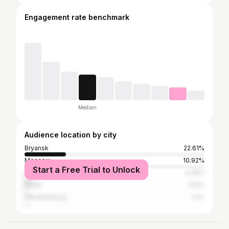
Engagement rate benchmark
Median
Audience location by city
Bryansk
22.61%
Moscow
10.92%
Start a Free Trial to Unlock
Saint Petersburg
4.39%
Minsk
1.52%
Yekaterinburg
1.2%