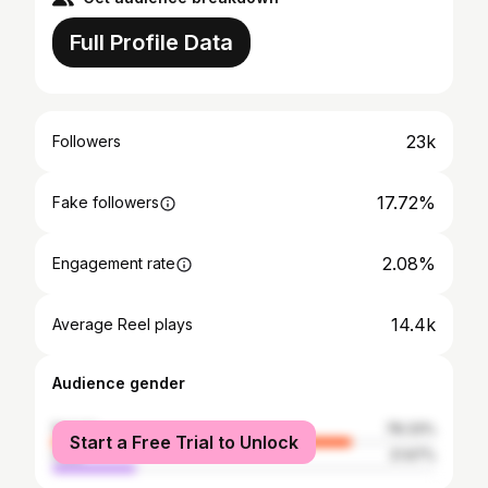
Full Profile Data
23k
Followers
17.72%
Fake followers
2.08%
Engagement rate
14.4k
Average Reel plays
Audience gender
female
78.33%
Start a Free Trial to Unlock
male
21.67%