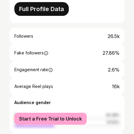
Full Profile Data
26.5k
Followers
27.86%
Fake followers
2.6%
Engagement rate
16k
Average Reel plays
Audience gender
female
62.38%
Start a Free Trial to Unlock
male
37.62%