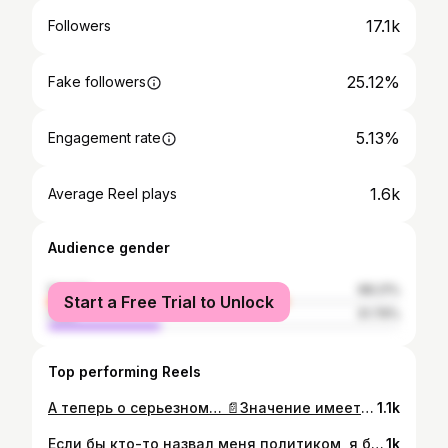
17.1k
Followers
25.12%
Fake followers
5.13%
Engagement rate
1.6k
Average Reel plays
Audience gender
female
68.21%
Start a Free Trial to Unlock
male
31.79%
Top performing Reels
А теперь о серьезном… 📄Значение имеет договор, подписи на нём и дата подписания. Не нравится договор? Не подписывай. Подписал — исполняй. Не исполняешь — ты нарушитель договора, а значит не прав. Всё. Дальше только Сила. Победил — переписал договор. Не победил — значит агрессор и всё такое... И больше ничего. 💭 #мысливслух
1.1k
Если бы кто-то назвал меня политиком, я бы подумал, что он пытается немножко оскорбить меня. Тем более, что у меня уже был выборный опыт по 6-му округу. Я уступил 30 голосов ближайшему оппоненту и решил, что такие люди как я, с моими качествами и ценностями там не нужны. И вот спустя 10 лет на горизонте появилась партия, для которой люди важнее, чем новые кроссовки. Где запрещают давать обещания, которые не можешь выполнить. Где полярность мнений не недостаток, а набор инструментов и подходов к решению задач. Откликнулось. И я задумался, может быть я не правильно понимаю портрет политика? Поступило адекватное предложение, и я решил заново погрузиться в политическую жизнь страны. Я прекрасно понимаю, что нельзя объять необъятное, но один человек точно сможет сосредоточиться на 1-2 узкопрофильных проблемах и их решить. Шаг за шагом. Даже если на это придётся положить жизнь. В минувшие выходные состоялся уже 3-й съезд партии, на котором определили кандидатов на выборы. Наш список на думу возглавил лидер партии Алексей Нечаев и народный мэр Сардана Авксентьева. Каковы итоги Сьезда? 239 кандидатов в федеральном списке 215 кандидатов из одномандатных округов 2 кандидата в губернаторы идём более чем в 30 заксобраний 6 городских советов Среди моих коллег много интересных людей. Это не значит, что мы единомышленники во всех вопросах, но в этом и есть основное отличие «Новых людей» от всех партий. Я представляю 77-й одномандатный округ, который входит в состав территориальной группы Брянск, Тула, Калуга.
1k