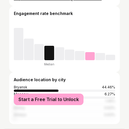
Engagement rate benchmark
Median
Audience location by city
Bryansk
44.46%
Moscow
6.27%
Start a Free Trial to Unlock
Saint Petersburg
1.46%
Klintsy
0.63%
Antalya
0.63%