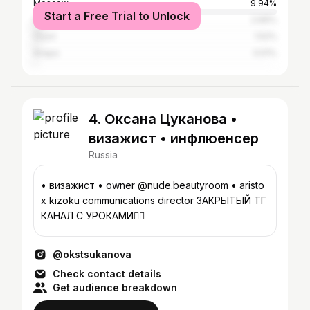
Moscow
9.94%
Start a Free Trial to Unlock
Saint Petersburg
2.66%
Oryol
1.52%
Anapa
0.51%
4. Оксана Цуканова •
визажист • инфлюенсер
Russia
• визажист • owner @nude.beautyroom • aristo
x kizoku communications director ЗАКРЫТЫЙ ТГ
КАНАЛ С УРОКАМИ👇🏼
@okstsukanova
Check contact details
Get audience breakdown