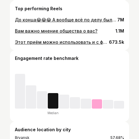
Top performing Reels
До конца😂😂😂 А вообще всё по делу было сказано!
7M
Вам важно мнение общества о вас?
1.1M
Этот приём можно использовать и с фото своих друзей. Берите фото в хорошем качестве и печатаете его размером А4. Так можно сделать целый номер на любом празднике и как следует поржать! Готовые маски знаменитостей можно купить на WB Артикул: 64039638 На товаре нажимай плашку «похожие» и выдаст несусветное количество вариантов звёзд. #всеопраздниках #лайфхаки #пошелпокомнатедымок #стасмихайлов #дмитрийнагиев #дымок #идеяподарка #идеядляпраздника
673.5k
Engagement rate benchmark
Median
Audience location by city
Bryansk
57.68%