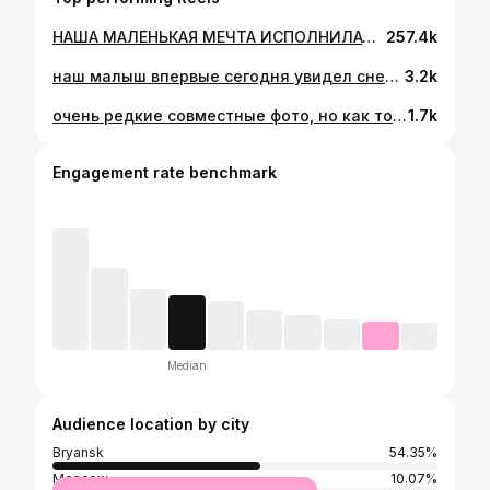
НАША МАЛЕНЬКАЯ МЕЧТА ИСПОЛНИЛАСЬ🥹🥹🥹 Я несколько месяцев мониторила авито в поисках того самого, который отзовется в душе) Изначально я выбирала из породистых котят, очень хотела бурму, но когда я увидела это объявление и эти глазки, я поняла, что это тот самый малыш🥹💔 Его глазки, такие осознанные, но такие грустные… Это какой то особенный котенок Не такой, как другие И теперь он у нас🥹 Благодарю @priyut_dom_spaseniya за то, что приютили и оставили его для нас и за ваш теплый прием и заботу❤️ Добро пожаловать в семью, малыш❤️🥹
257.4k
наш малыш впервые сегодня увидел снег 🤍 решила оставить эти милые эмоции здесь, так как многие из вас наблюдают за историей Томика с самого дня, когда мы забрали его из приюта🫶 получилось запечатлеть этот трогательный момент его искренних детских эмоций🥲
3.2k
очень редкие совместные фото, но как то очень красиво вышло☺️
1.7k
Engagement rate benchmark
Median
Audience location by city
Bryansk
54.35%
Moscow
10.07%