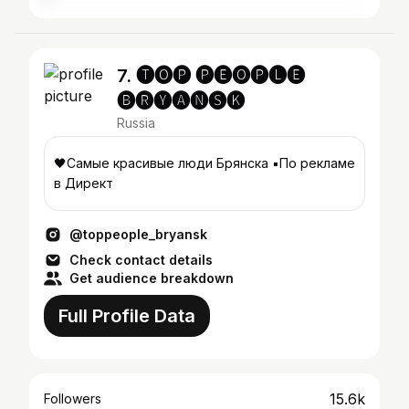
7. 🅣🅞🅟 🅟🅔🅞🅟🅛🅔
🅑🅡🅨🅐🅝🅢🅚
Russia
🖤Самые красивые люди Брянска ▪️По рекламе
в Директ
@toppeople_bryansk
Check contact details
Get audience breakdown
Full Profile Data
15.6k
Followers