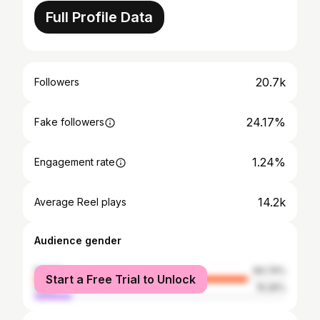
Full Profile Data
20.7k
Followers
24.17%
Fake followers
1.24%
Engagement rate
14.2k
Average Reel plays
Audience gender
female
84.74%
Start a Free Trial to Unlock
male
15.26%