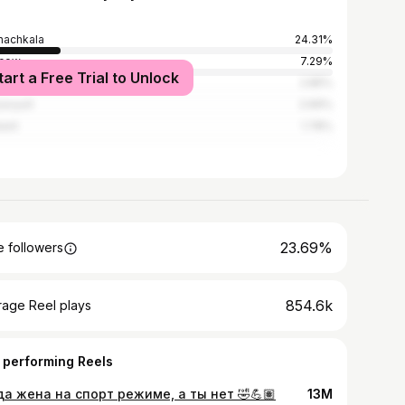
achkala
24.31%
cow
7.29%
tart a Free Trial to Unlock
iysk
2.85%
avyurt
2.69%
ent
1.78%
23.69%
 followers
854.6k
rage Reel plays
 performing Reels
да жена на спорт режиме, а ты нет 🤣💪🏽
13M