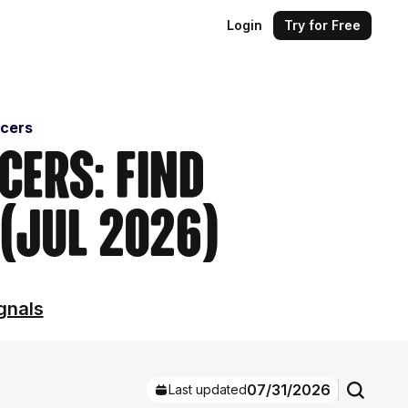
Login
Try for Free
ncers
ers: Find
(Jul 2026)
gnals
07/31/2026
Last updated