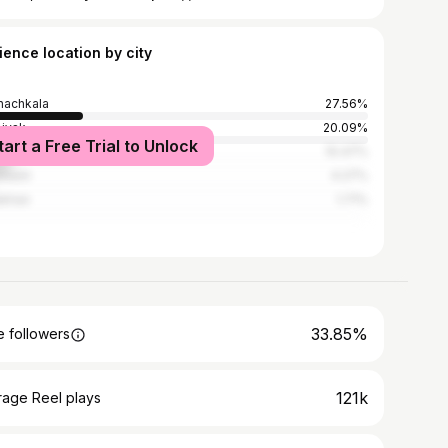
ience location by city
achkala
27.56%
iysk
20.09%
tart a Free Trial to Unlock
cow
10.47%
rbash
4.27%
akhan
1.71%
33.85%
 followers
121k
rage Reel plays