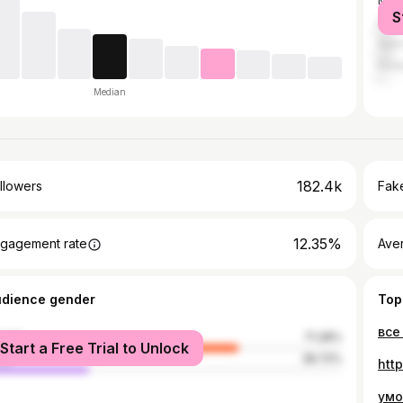
Mos
S
Derb
Sain
Kasp
Median
182.4k
llowers
Fake
12.35%
gagement rate
Ave
udience gender
Top
все
male
71.28%
Start a Free Trial to Unlock
le
28.72%
htt