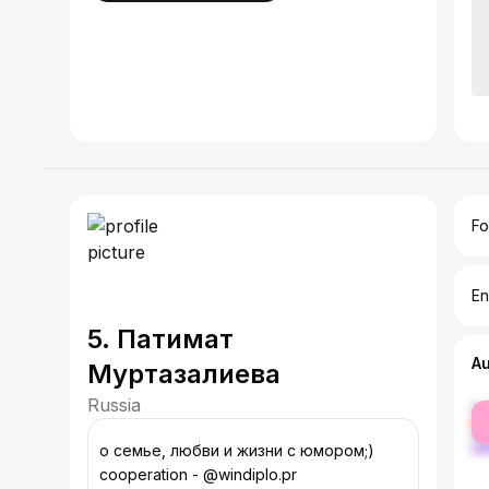
Fo
En
5. Патимат
A
Муртазалиева
Russia
fe
ma
о семье, любви и жизни с юмором;)
cooperation - @windiplo.pr