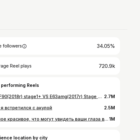
34.05%
 followers
720.9k
rage Reel plays
 performing Reels
М5 F90(2018г) stage1+ VS E63amg(2017г) Stage 2 #бмв #bmw #мерседес
2.7M
 я встретился с акулой
2.5M
Самое красивое, что могут увидеть ваши глаза в этом мире!
1M
ience location by city