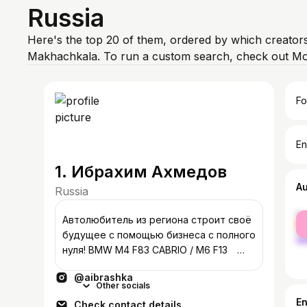
Russia
Here's the top 20 of them, ordered by which creators
Makhachkala. To run a custom search, check out Mod
Fo
En
1. Ибрахим Ахмедов
A
Russia
fe
Автолюбитель из региона строит своё
ma
будущее с помощью бизнеса с полного
нуля! BMW M4 F83 CABRIO / M6 F13 ⠀
w/a +7 906 450-48-04
@aibrashka
Other socials
E
Check contact details