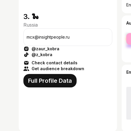
En
3. 🐍
A
Russia
fe
mcx@insightpeople.ru
ma
@zaur_kobra
@z_kobra
Check contact details
Get audience breakdown
E
Full Profile Data