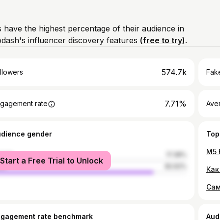
 have the highest percentage of their audience in
ash's influencer discovery features
(free to try)
.
574.7k
llowers
Fake
7.71%
gagement rate
Ave
udience gender
Top
male
17.38%
Start a Free Trial to Unlock
le
82.62%
Как
ngagement rate benchmark
Aud