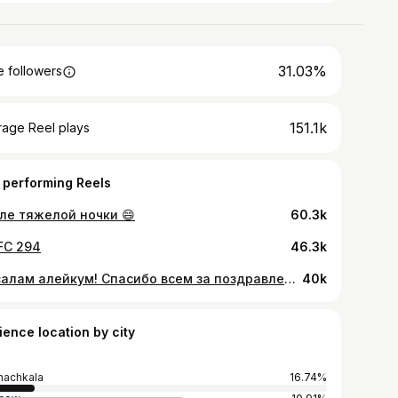
31.03%
 followers
151.1k
rage Reel plays
 performing Reels
ле тяжелой ночки 😄
60.3k
C 294
46.3k
Ас салам алейкум! Спасибо всем за поздравления ))))
40k
ience location by city
achkala
16.74%