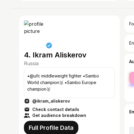
Fo
En
4. Ikram Aliskerov
A
Russia
fe
▪️@ufc middleweight fighter ▪️Sambo
ma
World champion🥇 ▪️Sambo Europe
champion🥇
@ikram_aliskerov
Check contact details
E
Get audience breakdown
Full Profile Data