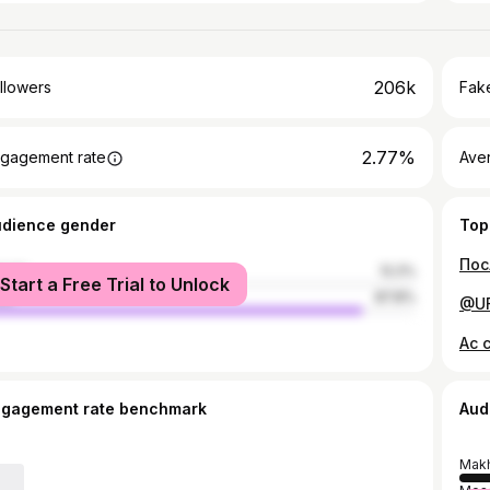
206k
llowers
Fake
2.77%
gagement rate
Ave
udience gender
Top
Пос
male
12.2%
Start a Free Trial to Unlock
le
87.8%
@UF
ngagement rate benchmark
Aud
Makh