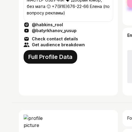
ma
без мата 🙂 +7(916)676-22-66 Елена (по
вопросу рекламы)
@habkins_rool
@batyrkhanov_yusup
E
Check contact details
Get audience breakdown
Full Profile Data
Fo