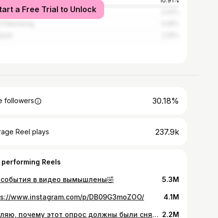
cow
10.91%
tart a Free Trial to Unlock
ent
4.42%
t Petersburg
4.26%
iysk
2.25%
30.18%
 followers
237.9k
rage Reel plays
 performing Reels
 события в видео вымышлены🤣
5.3M
ps://www.instagram.com/p/DB09G3moZOO/
4.1M
умоляю, почему этот опрос должны были снять именно тогда, когда я выгляжу как местная попрошайка🤣 а вообще, я не учу географию всю жизнь, это просто осадочные школьные знания
2.2M