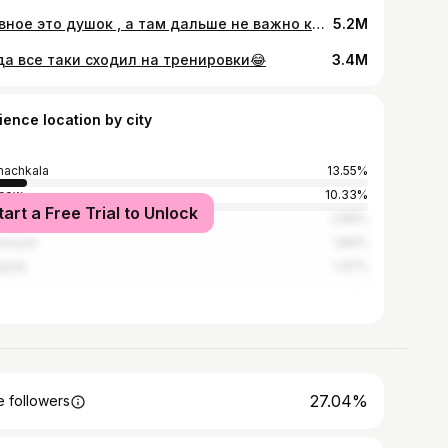
Главное это душок , а там дальше не важно кот ты или мышь 🤣🤣
5.2M
да все таки сходил на тренировки😂
3.4M
ience location by city
achkala
13.55%
cow
10.33%
tart a Free Trial to Unlock
t Petersburg
2.66%
avyurt
1.84%
iysk
1.47%
27.04%
 followers