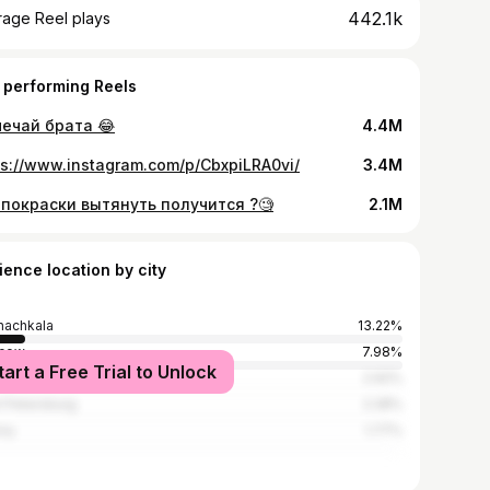
442.1k
rage Reel plays
 performing Reels
ечай брата 😂
4.4M
ps://www.instagram.com/p/CbxpiLRA0vi/
3.4M
 покраски вытянуть получится ?🧐
2.1M
ience location by city
achkala
13.22%
cow
7.98%
tart a Free Trial to Unlock
avyurt
2.92%
t Petersburg
2.28%
ny
1.77%