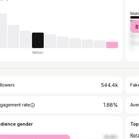
Makh
Mos
S
Kasp
Khas
Derb
Median
544.4k
llowers
Fake
1.88%
gagement rate
Ave
udience gender
Top
Ког
male
39.08%