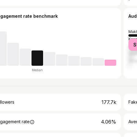
ngagement rate benchmark
Aud
Makh
Kasp
S
Mos
Izbe
Astr
Median
177.7k
llowers
Fake
4.06%
gagement rate
Ave