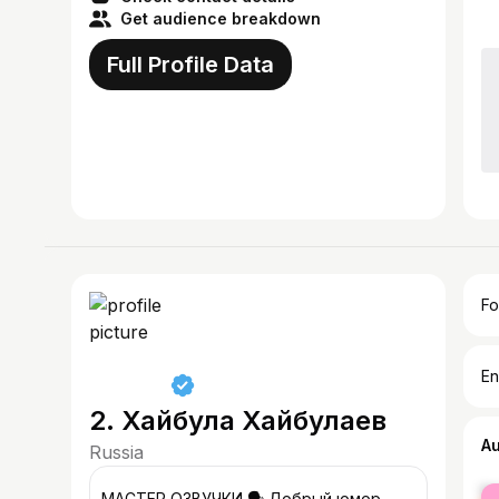
Get audience breakdown
Full Profile Data
Fo
En
2. Хайбула Хайбулаев
A
Russia
fe
МАСТЕР ОЗВУЧКИ 🗣 Добрый юмор,