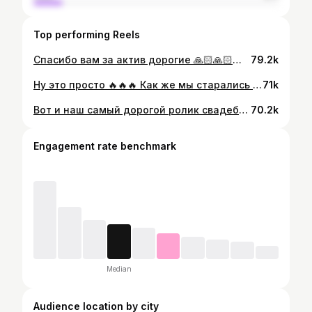
Top performing Reels
Спасибо вам за актив дорогие 🙏🏻🙏🏻🙏🏻🙏🏻 Безумно приятно читать ваши комментарии 🔥 Столько у меня было препятствии, думала не смогу вам показать этот образ 🙏🏻
79.2k
Ну это просто 🔥🔥🔥 Как же мы старались , с первого раза нам удалось сделать этот кадр Мои Мега талантливые Девочки @gulu_team_dommodisv @khalima_team_dommodisv . Я так горжусь вами 👏 Наш незаменимый и лучший @rafael__videographer Спасибо тебе роскошные кадры 🙏 @parksideinn_nv86 вам равный нет в нашем городе. Спасибо вам за гостеприимство . роскошный декор свадебный от @samira_wedding_decor
71k
Вот и наш самый дорогой ролик свадебной коллекций ОТ ДОМА МОДЫ SV —————————————————————————————————-над образом работали @nurana_team_dommodisv @svetlana.dommodisvv —————————————————————————————————над роликом работал @rafael__videographer —————————————————————————————————
70.2k
Engagement rate benchmark
Median
Audience location by city