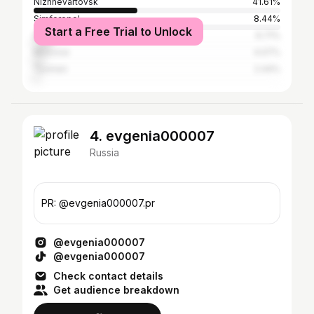
Nizhnevartovsk
41.61%
Simferopol
8.44%
Start a Free Trial to Unlock
Dzhankoy Urban Okrug
6.71%
Moscow
4.07%
Tyumen
2.44%
4. evgenia000007
Russia
PR: @evgenia000007.pr
@evgenia000007
@evgenia000007
Check contact details
Get audience breakdown