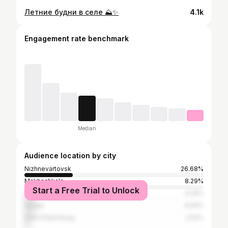
Летние будни в селе ⛰️✨
4.1k
Engagement rate benchmark
Median
Audience location by city
Nizhnevartovsk
26.68%
Makhachkala
8.29%
Start a Free Trial to Unlock
Moscow
6.25%
Surgut
4.93%
Saint Petersburg
2.52%