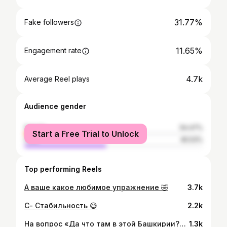
31.77%
Fake followers
11.65%
Engagement rate
4.7k
Average Reel plays
Audience gender
female
54.47%
Start a Free Trial to Unlock
male
45.53%
Top performing Reels
А ваше какое любимое упражнение 🤣
3.7k
С- Стабильность 😅
2.2k
На вопрос «Да что там в этой Башкирии?» Отвечаю сразу - приехала НАПОЛНЯТЬСЯ Когда поняла, где твое место силы ⚡️ Я приехала наполняться: 💎 тишиной 💎 родными корнями 💎 временем без «надо» 💎 родными 💎 собой без ролей, 💎 человеком без спешки И я это сделала 😏
1.3k