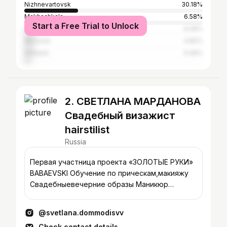
Nizhnevartovsk
30.18%
Makhachkala
6.58%
Start a Free Trial to Unlock
Surgut
6.26%
Moscow
4.82%
Derbent
4.49%
2. СВЕТЛАНА МАРДАНОВА
Свадебный визажист
hairstilist
Russia
Первая участница проекта «ЗОЛОТЫЕ РУКИ»
BABAEVSKI Обучение по прическам,макияжу
Свадебныевечерние образы Маникюр
педикюр Ул. Интернациональная 24
@svetlana.dommodisvv
Check contact details