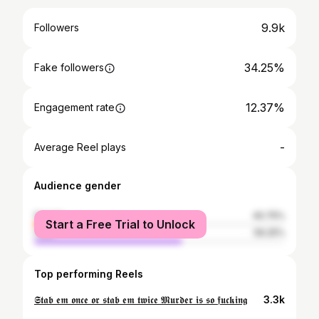
9.9k
Followers
34.25%
Fake followers
12.37%
Engagement rate
-
Average Reel plays
Audience gender
female
40.75%
Start a Free Trial to Unlock
male
59.25%
Top performing Reels
𝕾𝖙𝖆𝖇 𝖊𝖒 𝖔𝖓𝖈𝖊 𝖔𝖗 𝖘𝖙𝖆𝖇 𝖊𝖒 𝖙𝖜𝖎𝖈𝖊 𝕸𝖚𝖗𝖉𝖊𝖗 𝖎𝖘 𝖘𝖔 𝖋𝖚𝖈𝖐𝖎𝖓𝖌
3.3k