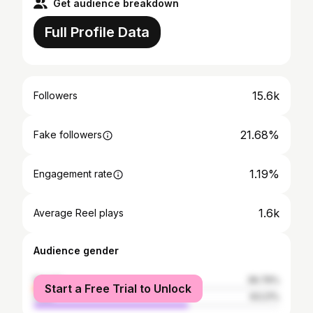
Get audience breakdown
Full Profile Data
15.6k
Followers
21.68%
Fake followers
1.19%
Engagement rate
1.6k
Average Reel plays
Audience gender
female
36.79%
Start a Free Trial to Unlock
male
63.21%