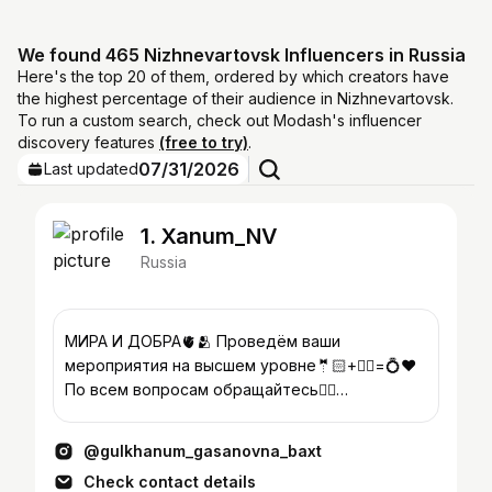
We found 465 Nizhnevartovsk Influencers in Russia
Here's the top 20 of them, ordered by which creators have
the highest percentage of their audience in Nizhnevartovsk.
To run a custom search, check out Modash's influencer
discovery features
(free to try)
.
07/31/2026
Last updated
1. Xanum_NV
Russia
МИРА И ДОБРА🫀🫂 Проведём ваши
мероприятия на высшем уровне🤵🏻+👰‍♀️=💍❤️
По всем вопросам обращайтесь👇🏻
тел:89324396343(Гасан)🎶 Все самое
интересное 🕊
@gulkhanum_gasanovna_baxt
Check contact details