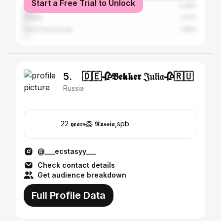
Start a Free Trial to Unlock
Moscow
6.48%
Surgut
2.61%
Saint Petersburg
1.68%
5. ⠀🇩🇪🥀𝕭𝖊𝖐𝖐𝖊𝖗 𝔍𝔲𝔩𝔦𝔞🥀🇷🇺
Russia
⠀⠀⠀⠀⠀⠀ 22 𝖞𝖊𝖆𝖗𝖘🦁 𝕽𝖚𝖘𝖘𝖎𝖆,spb
@___ecstasyy___
Check contact details
Get audience breakdown
Full Profile Data