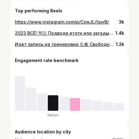
Top performing Reels
https://www.instagram.com/p/CzwJLi1qvrB/
3k
2023 ВСЁ! 👋🏻 Подводя итоги или загадывая желание, помните только об одном: 🩷 вы достойны, всего о чём мечтаете! Не соглашайтесь на меньшее 🩵 И будьте счастливы! С новым 2024 годом! 🐉🍾
1.4k
Идет запись на тренировки 💪🏽 Свободные окна пока что есть, пишите 😇 @steel_nv86
1.2k
Engagement rate benchmark
Median
Audience location by city