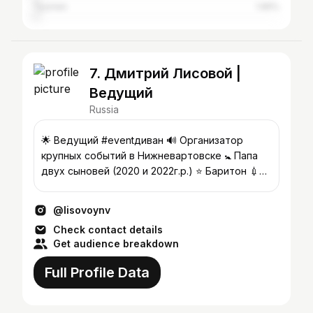
Tyumen
1.65%
7. Дмитрий Лисовой |
Ведущий
Russia
🌟 Ведущий #eventдиван 🔊 Организатор
крупных событий в Нижневартовске 🚼 Папа
двух сыновей (2020 и 2022г.р.) ⭐ Баритон 💉
Болезнь Бехчета
@lisovoynv
Check contact details
Get audience breakdown
Full Profile Data