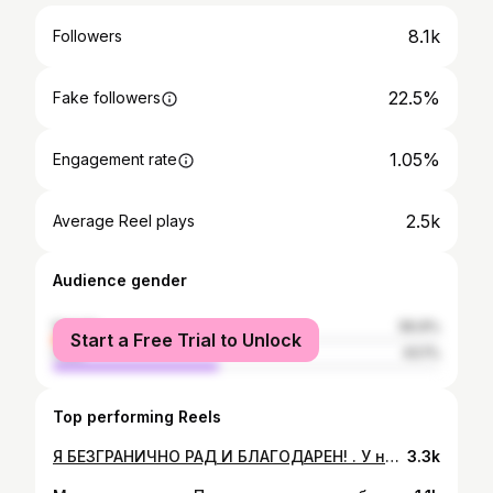
8.1k
Followers
22.5%
Fake followers
1.05%
Engagement rate
2.5k
Average Reel plays
Audience gender
female
56.9%
Start a Free Trial to Unlock
male
43.1%
Top performing Reels
Я БЕЗГРАНИЧНО РАД И БЛАГОДАРЕН! . У нас в семье отныне есть сын! . Надеюсь, что у меня получится привить ему логику и ответственность. Большего и не прошу! . Мелодия: композитор Эдуард Артемьев - мелодия из к/ф "Свой среди чужих, чужой среди своих (Н.С. Михалков)" . #лисовыее
3.3k