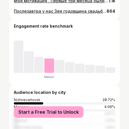
Моя мотивация . Первые три месяца были тяжёлыми, но понемногу становится легче. Остальные мысли напишу позже. . #лисовыее #дмитрийлисовой
1.1k
Послезавтра у нас 3яя годовщина свадьбы! . Сидим в шоке оба и едим торт на кухне, до которой так и не дошли руки сделать ремонт. . Возможно дожлик в день нашей свадьбы был с серьезными намерениями. Хотя Вы знаете, что я поямо несуеверный. . #лисовыее #дмитрийлисовой
864
Engagement rate benchmark
Median
Audience location by city
Nizhnevartovsk
28.72%
Moscow
4.06%
Start a Free Trial to Unlock
Surgut
3.97%
Tyumen
2.91%
Saint Petersburg
1.94%