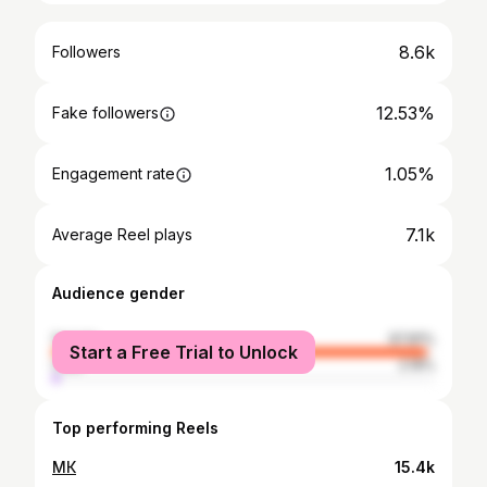
8.6k
Followers
12.53%
Fake followers
1.05%
Engagement rate
7.1k
Average Reel plays
Audience gender
female
97.81%
Start a Free Trial to Unlock
male
2.19%
Top performing Reels
МК
15.4k