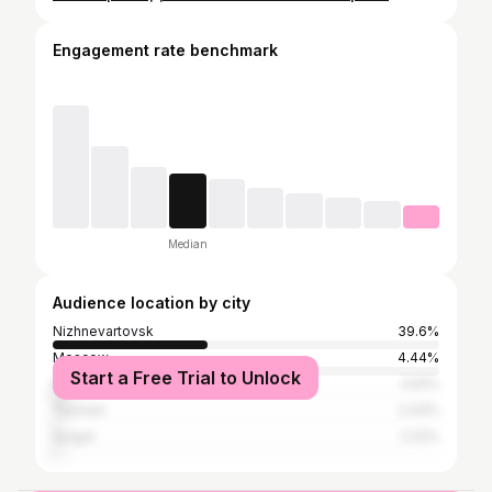
Engagement rate benchmark
Median
Audience location by city
Nizhnevartovsk
39.6%
Moscow
4.44%
Start a Free Trial to Unlock
Neftekamsk
3.91%
Tyumen
2.43%
Surgut
2.22%