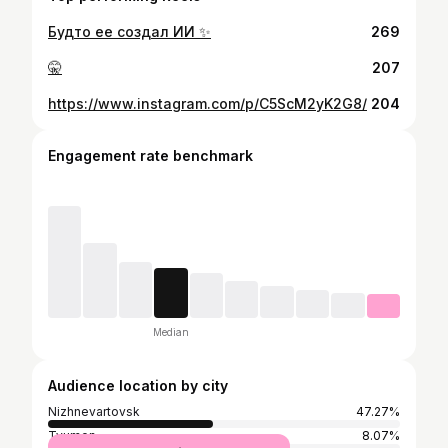
Будто ее создал ИИ ✨
269
🤫
207
https://www.instagram.com/p/C5ScM2yK2G8/
204
Engagement rate benchmark
Median
Audience location by city
Nizhnevartovsk
47.27%
Tyumen
8.07%