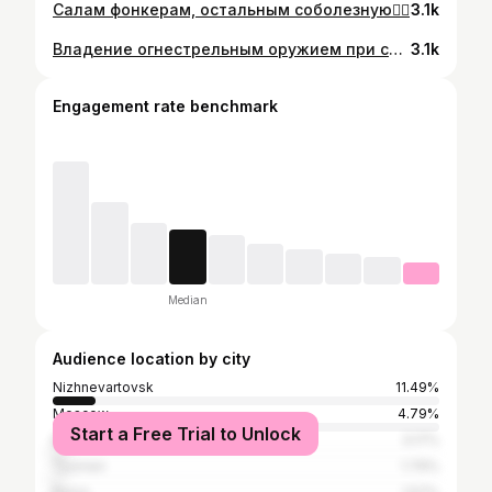
Салам фонкерам, остальным соболезную☝🏿
3.1k
Владение огнестрельным оружием при совершении преступления. Oops🤪 #magshot
3.1k
Engagement rate benchmark
Median
Audience location by city
Nizhnevartovsk
11.49%
Moscow
4.79%
Start a Free Trial to Unlock
Baghdad
3.17%
Tyumen
1.79%