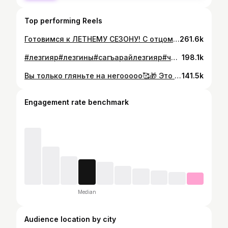
Top performing Reels
Готовимся к ЛЕТНЕМУ СЕЗОНУ! С отцом на одной волне, после вахты мучаю как только могу 😂👍 @_gr_baxt_offical_ #лезгияр#халкь#лезгичил#демер#лезгинскийязык#лезгинытут#москва#питер#санктпетербург#екатеринбург#махачкала#дербент#касумкент#
261.6k
#лезгияр#лезгины#сагъарайлезгияр#чихалкь#манияр
198.1k
Вы только гляньте на негооооо🥰🎁 Это мой самый главный поклонник❤️😭 @_gr_baxt_offical_ @nasir_gr_baxt_ #лезгияр
141.5k
Engagement rate benchmark
Median
Audience location by city