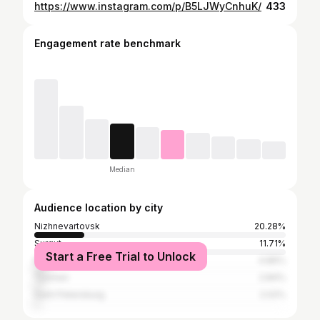
https://www.instagram.com/p/B5LJWyCnhuK/
433
Engagement rate benchmark
Median
Audience location by city
Nizhnevartovsk
20.28%
Surgut
11.71%
Start a Free Trial to Unlock
Moscow
4.86%
Tyumen
2.84%
Saint Petersburg
2.02%