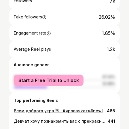
7k
Followers
26.02%
Fake followers
1.85%
Engagement rate
1.2k
Average Reel plays
Audience gender
female
67.32%
Start a Free Trial to Unlock
male
32.68%
Top performing Reels
Всем доброго утра 👋 . #яроваякатя#newlook#fashion#lookoftheday#nizhnevartovsk86#lovework#love#beautiful#beautifulgirls##stilist#stilistika#goodmorning#goodfood#доброеутро#шопингсопровождение#разгоборгардероба#нижневартовск#сургут#мегион#покачи#когалым#писатьвдирект#личныйстилист#актуальность#музыка#москва#питер#омск#самара#тюмень . Зовут меня Катя 😉 8(982)582-66-82
465
Девчат хочу познакомить вас с прекрасным визажистом @kateshehireva, а так же профессионалом своего дела! Новогодние праздники не за горами, и что бы всё вовремя успеть и быть неотразимой на корпоративе, на фотосессии, заранее планируйте запись к этой феи 🧚🏼‍♀️ !
441