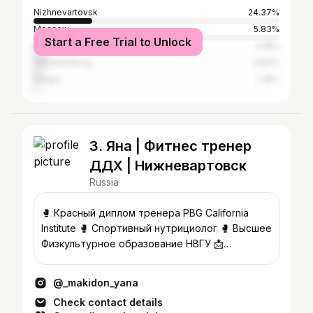
Nizhnevartovsk
24.37%
Moscow
5.83%
Start a Free Trial to Unlock
Baku
5.18%
Yekaterinburg
3.83%
Surgut
2.19%
3. Яна | Фитнес тренер
ДДХ | Нижневартовск
Russia
🥊 Красный диплом тренера PBG California
Institute 🥊 Спортивный нутрициолог 🥊 Высшее
Физкультурное образование НВГУ 📩
Сотрудничество @steel_nv86
@_makidon_yana
Check contact details