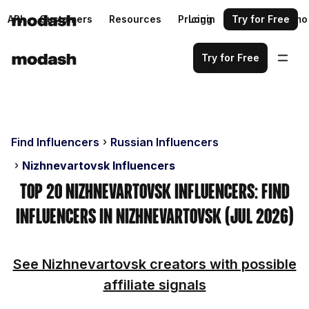
API
Customers
Resources
Pricing
Login
Request a demo
Try for Free
Try for Free
Find Influencers
Russian Influencers
Nizhnevartovsk Influencers
Top 20 Nizhnevartovsk Influencers: Find
Influencers in Nizhnevartovsk (Jul 2026)
See Nizhnevartovsk creators with possible
affiliate signals