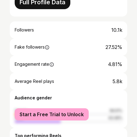
Full Profile Data
10.1k
Followers
27.52%
Fake followers
4.81%
Engagement rate
5.8k
Average Reel plays
Audience gender
female
56.51%
Start a Free Trial to Unlock
male
43.49%
Top performing Reels