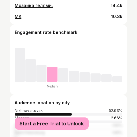
Мозаика гелями.
14.4k
MK
10.3k
Engagement rate benchmark
Median
Audience location by city
Nizhnevartovsk
52.93%
Moscow
2.66%
Start a Free Trial to Unlock
Surgut
1.92%
Saint Petersburg
1.65%