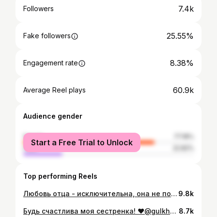
7.4k
Followers
25.55%
Fake followers
8.38%
Engagement rate
60.9k
Average Reel plays
Audience gender
female
77.18%
Start a Free Trial to Unlock
male
22.82%
Top performing Reels
Любовь отца - исключительна, она не похожа на любовь матерей, в ней мало слов, но она бесценна.🤍
9.8k
Будь счастлива моя сестренка! ❤️@gulkhanum_gasanovna_baxt Лучший видеограф @lek_creativestudio
8.7k