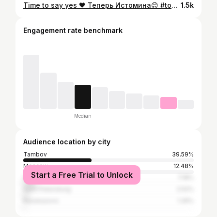
Time to say yes 🖤 Теперь Истомина😊 #top100 #топ100 #weddywood #свадьбавмоскве
1.5k
Engagement rate benchmark
Median
Audience location by city
Tambov
39.59%
Moscow
12.48%
Start a Free Trial to Unlock
Voronezh
7.18%
Saint Petersburg
2.52%
Rasskazovo
1.26%