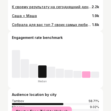
К своему результату на сегодняшний день я пришла благодаря своей же работе. Я ни разу не пожалела, что реализовала идею собрать в одну команду таких же сильных и целеустремлённых девушек. Вместе мы уже полгода идём к своей цели 💪🏼 и у нас классно получается!
2.2k
Саша + Маша
1.9k
Собрала для вас топ 7 своих самых любимых упражнений на пресс. Не забывайте ставить❤️ и сохранять. Укрепляем мышцы живота: 💥Подъем корпуса. Упражнение можно выполнять с гантелей. 20-25 раз 💥Складка. Вариант более упрощенный, так как от классической складки у меня болит поясница. 15 раз 💥Ножницы. Максимальная амплитуда выполнения упражнения. 30 раз 💥Динамическая планка. Не допускайте прогиба в пояснице и расслабленного живота. 10 раз 💥Попеременное касание ног в планке. Важно после касания вернуться в исходную позицию параллельно полу. По 10 касаний каждой ноги 💥Скалолаз. Выполняем упражнение со скручиванием бёдер. 30 раз 💥Классическая планка. Выполняем упражнение на прямых руках. Стоим не менее 30 секунд Выполняем упражнения в формате круговой тренировки. 3-4 круга. Между упражнениями отдых 10 секунд. Между кругами отдых 1,5-2 минуты. Спасибо @platinumfit68 за нереально крутое фитнес пространство и кончено же @fedor_artefakt , который всегда «ЗА» любой мой кипиш☝🏼
1.8k
Engagement rate benchmark
Median
Audience location by city
Tambov
58.71%
Moscow
9.02%