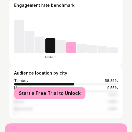
Engagement rate benchmark
Median
Audience location by city
Tambov
58.35%
Moscow
9.55%
Start a Free Trial to Unlock
Saint Petersburg
1.54%
Sochi
1.08%
Michurinsk
1.08%