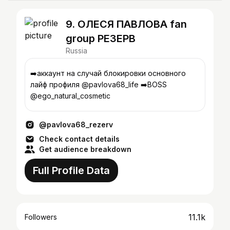
9. ОЛЕСЯ ПАВЛОВА fan
group РЕЗЕРВ
Russia
➡️аккаунт на случай блокировки основного
лайф профиля @pavlova68_life ➡️BOSS
@ego_natural_cosmetic
@pavlova68_rezerv
Check contact details
Get audience breakdown
Full Profile Data
11.1k
Followers