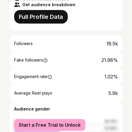
Get audience breakdown
Full Profile Data
18.5k
Followers
21.98%
Fake followers
1.02%
Engagement rate
5.9k
Average Reel plays
Audience gender
female
56.34%
Start a Free Trial to Unlock
male
43.66%