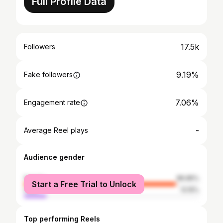
Full Profile Data
17.5k
Followers
9.19%
Fake followers
7.06%
Engagement rate
-
Average Reel plays
Audience gender
female
86.85%
Start a Free Trial to Unlock
male
13.15%
Top performing Reels