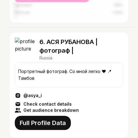
Voronezh
1.55%
Kotovsk
1.43%
6. АСЯ РУБАНОВА |
фотограф |
Russia
Портретный фотограф. Со мной легко ❤️ 📍
Тамбов
@asya_i
Check contact details
Get audience breakdown
Full Profile Data