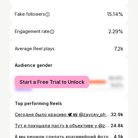
15.14%
Fake followers
2.29%
Engagement rate
7.2k
Average Reel plays
Audience gender
female
84.43%
Start a Free Trial to Unlock
male
15.57%
Top performing Reels
Сегодня было красиво 🕊️ 📸 @zaycev_ph @marinazajc.ph Образ: @bonne.feee 🤍 Макияж/прическа: @lybimova_mua
32.9k
Тут я покушала пасту в объективе у @zaycev_ph @marinazajc.ph 📸🍝
24.8k
А мы решили сделать красивейший фотодень в цветущих садах 1 мая😏 Всё включено! Стильный образ от @bonne.feee или @zaycev_wardrobe Макияж и укладка от @lybimova_mua 30 минут съёмки в цветущих садах 20 фото (10 ретушь/10 цветокор) + исходники Готовые фото через неделю) Всего 3 места Стоимость участия 8000р
4.5k