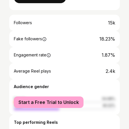
15k
Followers
18.23%
Fake followers
1.87%
Engagement rate
2.4k
Average Reel plays
Audience gender
female
54.98%
Start a Free Trial to Unlock
male
45.02%
Top performing Reels