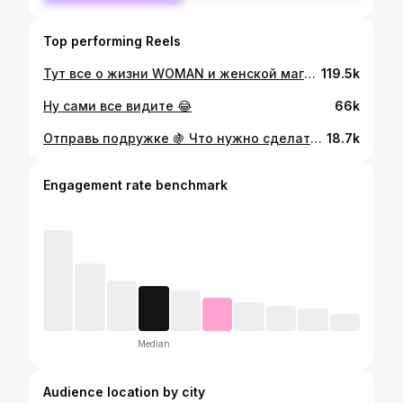
Top performing Reels
Тут все о жизни WOMAN и женской магии 💔
119.5k
Ну сами все видите 😂
66k
Отправь подружке 🍇 Что нужно сделать? Под бой курантов кушать виноград, (1 бой = 1 виноград = 1 желание) параллельно можешь загадывать по одному своему желанию, но не обязательно 🫶🏻🎄 Если видео тебе попалось до 31 декабря, значит это знак 😂
18.7k
Engagement rate benchmark
Median
Audience location by city