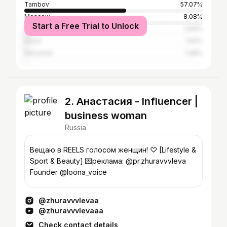
Tambov
57.07%
Moscow
8.08%
Start a Free Trial to Unlock
Saint Petersburg
2.83%
Sochi
1.62%
Voronezh
1.48%
2. Анастасия - Influencer |
business woman
Russia
Вещаю в REELS голосом женщин! ♡ [Lifestyle &
Sport & Beauty] 💌реклама: @pr.zhuravvvleva
Founder @loona_voice
@zhuravvvlevaa
@zhuravvvlevaaa
Check contact details