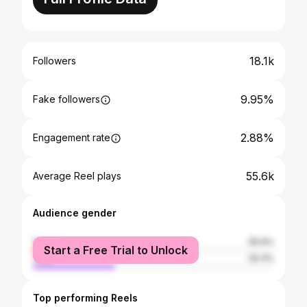
18.1k
Followers
9.95%
Fake followers
2.88%
Engagement rate
55.6k
Average Reel plays
Audience gender
female
65.6%
Start a Free Trial to Unlock
male
34.4%
Top performing Reels