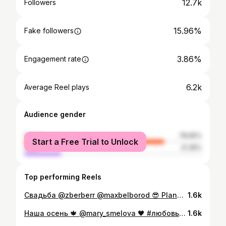
12.7k
Followers
15.96%
Fake followers
3.86%
Engagement rate
6.2k
Average Reel plays
Audience gender
female
78.65%
Start a Free Trial to Unlock
male
21.35%
Top performing Reels
Свадьба @zberberr @maxbelborod 😎 Planner&Concept @bonweddings Tech prod @daudio.ru Host @vadimkorobkov Photo @_sasha_dk @alexander_smelov Photo back @ashamarin Video @oleg.lednev @marrymefilms Line-up @vpcoverband @max_trofimch Location @villa.politica #фото #пикча #свадьбы #actress Ну кайф?😌
1.6k
Наша осень 🍁 @mary_smelova 🖤 #любовьморковь
1.6k