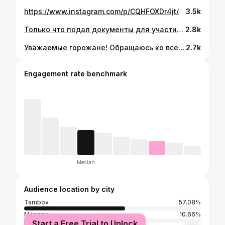
https://www.instagram.com/p/CQHFOXDr4jt/
3.5k
Только что подал документы для участия в конкурсе на должность главы администрации Тамбова.
2.8k
Уважаемые горожане! Обращаюсь ко всем вам. Сегодня мы переживаем сложное время. То, что происходит в мире, не может оставлять равнодушным никого. Это касается всех нас. И каждый, уверен, хочет мира. Но, очевидно, думая о мире, надо помнить, что и он нуждается в защите. Происходящие события возникли не вчера. Несколько десятилетий после распада СССР наши народы, русских и украинцев, извне целенаправленно отрывали друг от друга. Никогда не слышал, чтобы русские говорили плохо про украинцев, а тем более считали их врагами. В то же время Украину намеренно подзуживали к противостоянию с Россией, беззастенчиво используя её для приближения к нашим границам. События на Донбассе показали, что для достижения своих целей нынешние украинские власти и их вдохновители готовы не щадить никого. В таких условиях России не оставили выбора. Наш Президент выбрал сложный путь, который, как я уверен, продиктован верой в справедливость и желанием защитить своих. Считаю, что все мы должны держаться вместе, не поддаваться на провокации, оставаться гражданами своей страны и жить её интересами.
2.7k
Engagement rate benchmark
Median
Audience location by city
Tambov
57.08%
Moscow
10.66%
Start a Free Trial to Unlock