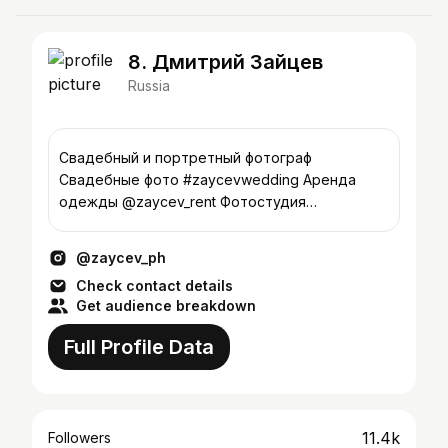
8. Дмитрий Зайцев
Russia
Свадебный и портретный фотограф
Свадебные фото #zaycevwedding Аренда
одежды @zaycev_rent Фотостудия
@na_pigmente Тамбов +79537142336
@zaycev_ph
Check contact details
Get audience breakdown
Full Profile Data
11.4k
Followers