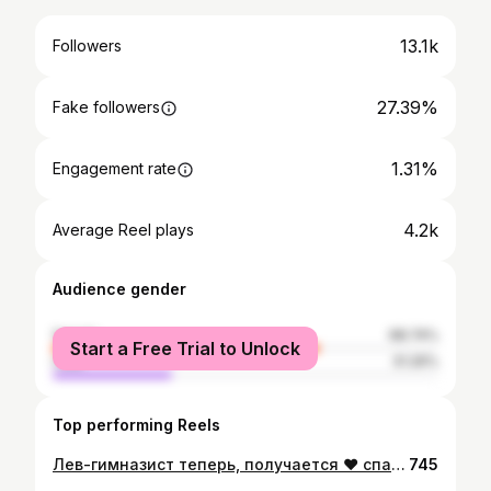
13.1k
Followers
27.39%
Fake followers
1.31%
Engagement rate
4.2k
Average Reel plays
Audience gender
female
68.74%
Start a Free Trial to Unlock
male
31.26%
Top performing Reels
Лев-гимназист теперь, получается ❤️ спасибо за фото @pavel_yavnik ☺️
745