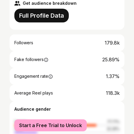
Get audience breakdown
Full Profile Data
179.8k
Followers
25.89%
Fake followers
1.37%
Engagement rate
118.3k
Average Reel plays
Audience gender
female
77.71%
Start a Free Trial to Unlock
male
22.29%