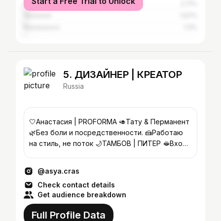
Start a Free Trial to Unlock
Saint Petersburg
2.71%
Voronezh
1.67%
Rasskazovo
1.11%
5. ДИЗАЙНЕР | КРЕАТОР
Russia
🤍Анастасия | PROFORMA 🥑Тату & Перманент
🌿Без боли и посредственности. 🍰Работаю
на стиль, не поток 🌙ТАМБОВ | ПИТЕР 🫦Вход
по любви к красоте
@asya.cras
Check contact details
Get audience breakdown
Full Profile Data