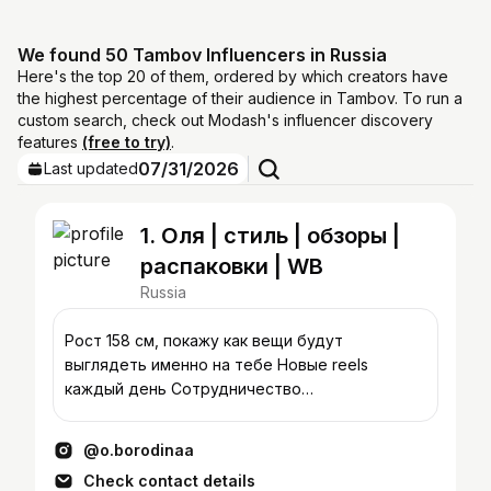
We found 50 Tambov Influencers in Russia
Here's the top 20 of them, ordered by which creators have
the highest percentage of their audience in Tambov. To run a
custom search, check out Modash's influencer discovery
features
(free to try)
.
07/31/2026
Last updated
1. Оля | стиль | обзоры |
распаковки | WB
Russia
Рост 158 см, покажу как вещи будут
выглядеть именно на тебе Новые reels
каждый день Сотрудничество
@pr_o.borodinaa Больше обзоров в тг-канале
и ВК👇🏼
@o.borodinaa
Check contact details