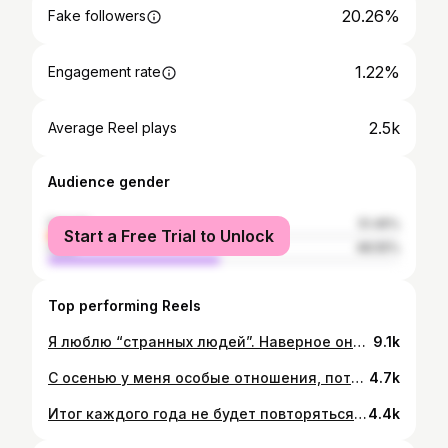
20.26%
Fake followers
1.22%
Engagement rate
2.5k
Average Reel plays
Audience gender
female
51.45%
Start a Free Trial to Unlock
male
48.55%
Top performing Reels
Я люблю “странных людей”. Наверное они привлекают меня тем, что отличаются от других. Ведут себя иначе, говорят и думают никак все, одеваются по другому. Они не подвластны моде. Мода - это выражение стадного инстинкта. Своеобразное средство единения. Вы замечали как людям важно быть похожими на остальных. Они бояться выделиться из толпы, но при этом каждый считает себя лучше другого. У “странных людей” есть свой особый стиль. Это не какая-то определенная вещь, а что-то едва уловимое. Жест, взгляд, слово. Мне нравится наблюдать за такими людьми. Они выглядят отстраненными. Всегда думают о чем-то своем. В их головах целый космос. Мир наполненный невероятными вещами и впускают они в него не каждого, да и не каждый сможет понять этот мир. Они свободны от предрассудков, стереотипов и общественных ожиданий. Умеют фантазировать и делают это с удовольствием. Воображение все для них. Они не любят пустых разговоров, сплетен, кто с кем встречается, кто сколько зарабатывает. С ними всегда есть о чем поговорить. Литература, искусство, кино, музыка. Да и просто молчать с ними приятно. С такими людьми не хочется расставаться. После встречи с ними ты приобретаешь что-то новое для себя. Получаешь невероятный заряд вдохновения. Они самые преданные друзья и если любят, то это чувство поглощает их целиком. Вот только встречаются они очень редко. Тем ценнее время проведенное с таким человеком. Надеюсь, что “странные люди” никогда не будут в моде, а просто будут. Чтобы сделать наш мир чуточку лучше.
9.1k
С осенью у меня особые отношения, потому что я родилась в это время. Я начинаюсь осенью🍁🍂 34 раза вокруг солнца 💫 #мойденьрождения 🧡
4.7k
Итог каждого года не будет повторяться только в том случае, если вы не будете совершать одни и те же действия, ожидая другой результат. Не бойтесь рисковать. Не бойтесь пробовать то, что вам действительно нравится. Не бойтесь чужого мнения - неважно хороший вы или плохой, вас всё равно будут обсуждать. Не бойтесь вложить время туда, куда вас по-настоящему тянет. Не бойтесь менять работу и искать то самое, что вас будет радовать и вдохновлять. Не бойтесь ошибаться, только так мы получаем опыт. Поэтому врываемся в 2022, развиваемся и не останавливаемся. #екатеринахара #я #улыбка #красота #фото #сегоднявтамбове #журналист #спорт #новости #доброеутротамбов #радио #шоу #селфи #лайки #love #happy #music #repost #fashion #travel #girl #style #sexy #путешествия #туризм #счастье #сахаратур #турагентство #путешествия #sahara_tourfirma
4.4k