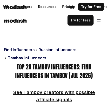
API
Customers
Resources
Pricing
Login
Request a demo
Try for Free
Try for Free
Find Influencers
Russian Influencers
Tambov Influencers
Top 20 Tambov Influencers: Find
Influencers in Tambov (Jul 2026)
See Tambov creators with possible
affiliate signals