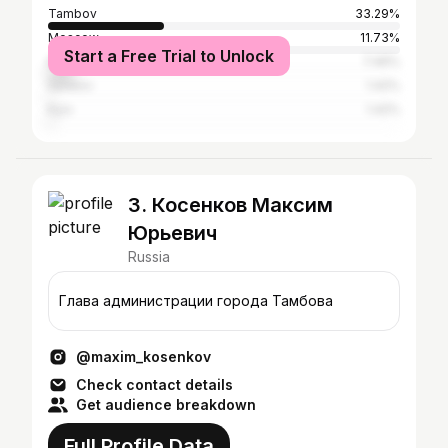
Tambov
33.29%
Moscow
11.73%
Start a Free Trial to Unlock
Kirsanov
7.46%
Saratov
1.42%
Kyiv
1.42%
3. Косенков Максим
Юрьевич
Russia
Глава администрации города Тамбова
@maxim_kosenkov
Check contact details
Get audience breakdown
Full Profile Data