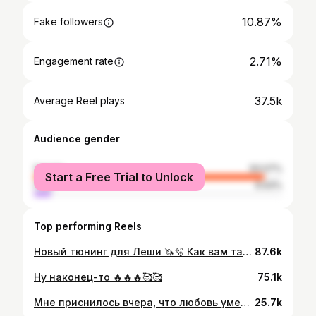
10.87%
Fake followers
2.71%
Engagement rate
37.5k
Average Reel plays
Audience gender
female
93.07%
Start a Free Trial to Unlock
male
6.93%
Top performing Reels
Новый тюнинг для Леши 🦄🫧 Как вам такая милость?🤩
87.6k
Ну наконец-то 🔥🔥🔥🥰🥰
75.1k
Мне приснилось вчера, что любовь умерла 💔
25.7k