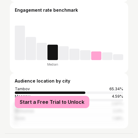
Engagement rate benchmark
Median
Audience location by city
Tambov
65.34%
Moscow
4.59%
Start a Free Trial to Unlock
Rasskazovo
2.97%
Michurinsk
2.21%
Sochi
1.36%