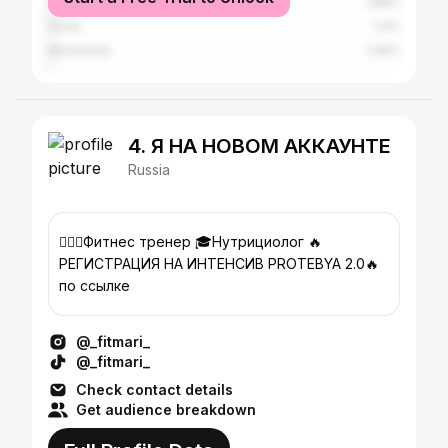
Saint Petersburg
1.68%
Sochi
1.4%
Michurinsk
1.26%
4. Я НА НОВОМ АККАУНТЕ
Russia
🧘🏻‍♀️Фитнес тренер 🎓Нутрициолог 🔥
РЕГИСТРАЦИЯ НА ИНТЕНСИВ PROTEBYA 2.0🔥
по ссылке
@_fitmari_
@_fitmari_
Check contact details
Get audience breakdown