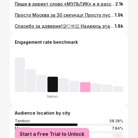
Пиши в директ слово «МУЛЬТИК» и я расскажу тебе, как сделать озвучку из мультиков и фильмов для своих REELS😲🍭 #рилс #озвучка #мастертамбов #подароктамбов #процедурыкрасоты
2.1k
Просто Москва за 30 секунд🌿 Просто пусть будет здесь.🤍 #Рилс #мск #travelgram #tattoos #патрики #перманент #мастерперманентногомакияжа #отпуск #царицыно
1.9k
Спасибо за доверие!🥲🤍🫶🏻 Надеюсь эта зайка будет радовать взор!🥳 А ты бы согласился на тату вслепую?🫣 #татувслепую #победитель #конкурс #by_nastyavolk #тамбов #мастербровей #татурилс #татупитер #сумасшедший #доверие
1.8k
Engagement rate benchmark
Median
Audience location by city
Tambov
58.28%
Moscow
7.84%
Start a Free Trial to Unlock
Saint Petersburg
1.99%