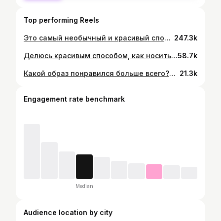
Top performing Reels
Это самый необычный и красивый способ🥰 Артикулы👇🏼 Рубашка: #366788466 Джинсы: #257051982 Кликабельные ссылки на полный образ уже в тг канале или пишите на что нужны артикулы, я пришлю🫶🏻 Больше обзоров и распаковок в моем ТГ-канале, ссылка в шапке профиля
247.3k
Делюсь красивым способом, как носить шарф🤍 Знали о таком? ⠀ Больше обзоров и распаковок в моем ТГ-канале, ссылка в шапке профиля
58.7k
Какой образ понравился больше всего?😍 Артикулы👇🏼 Кардиган бежевый: #201536742 Кардиган чёрный: #299868303 Кардиган молочный: #537295111 Кардиган чёрный: #201536741 Юбка бежевая: #749497913 Брюки зелёные: 608686792 Брюки белые: 193974325 Кликабельные ссылки на полные образы уже в тг канале или пишите на что нужны артикулы, я пришлю🫶🏻 Больше обзоров и распаковок в моем ТГ-канале, ссылка в шапке профиля
21.3k
Engagement rate benchmark
Median
Audience location by city