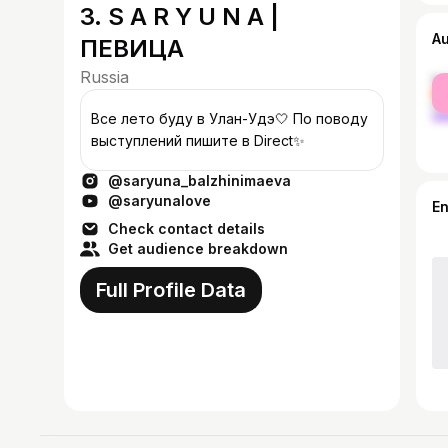
3. S A R Y U N A |
A
ПЕВИЦА
Russia
fe
ma
Все лето буду в Улан-Удэ🤍 По поводу
выступлений пишите в Direct✨
@saryuna_balzhinimaeva
@saryunalove
E
Check contact details
Get audience breakdown
Full Profile Data