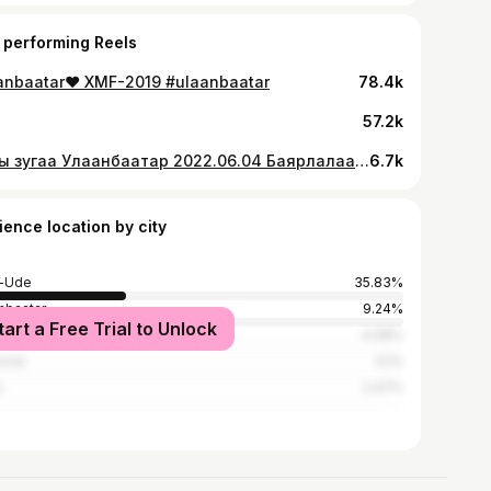
 performing Reels
anbaatar❤️ XMF-2019 #ulaanbaatar
78.4k
57.2k
Зуны зугаа Улаанбаатар 2022.06.04 Баярлалаа Хайртай шүү ❤️❤️❤️ #ulaanbaatar Из приглашённых артистов, у нас было самое большое количество треков) Я на 3 песне уже начала задыхаться😹 Тяжело выступать после большого перерыва) Все таки одновременно петь и танцевать-это тяжело) Сперва выступили с @alihandze 5 треков и ещё через 3 часа 2 трека с @officialvandebo Было хүйтэн , но очень круто🔥🔥🔥
6.7k
ience location by city
n-Ude
35.83%
nbaatar
9.24%
tart a Free Trial to Unlock
sk
4.08%
cow
3.1%
a
2.47%