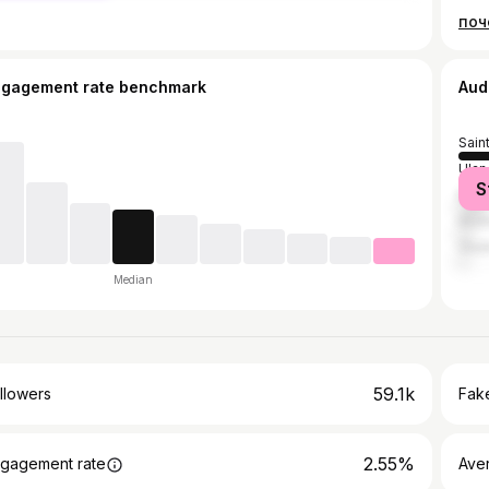
ngagement rate benchmark
Aud
Sain
Ula
S
Mos
Irkut
Vlad
Median
59.1k
llowers
Fake
2.55%
gagement rate
Ave