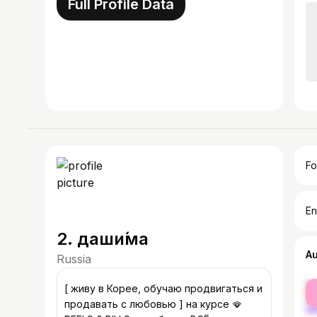
Full Profile Data
Fo
En
2. даши́ма
A
Russia
fe
[ живу в Корее, обучаю продвигаться и
ma
продавать с любовью ] на курсе 🪭