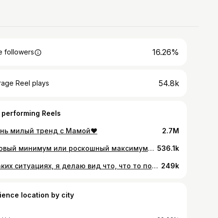
16.26%
 followers
54.8k
rage Reel plays
 performing Reels
нь милый тренд с Мамой❤️
2.7M
Базовый минимум или роскошный максимум? Пишите в комментариях 🤍
536.1k
В таких ситуациях, я делаю вид что, что то понял😅
249k
ience location by city