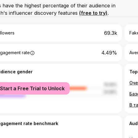
 have the highest percentage of their audience in
's influencer discovery features
(free to try)
.
69.3k
llowers
Fake
4.49%
gagement rate
Ave
udience gender
Top
Оче
male
75.05%
Start a Free Trial to Unlock
le
24.95%
ngagement rate benchmark
Aud