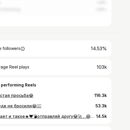
a
1.48%
t Petersburg
0.85%
14.53%
 followers
103k
rage Reel plays
 performing Reels
стая просьба😂
116.3k
еде не бросили😂✊🏻
53.3k
Бывает и такое🔥❤️💣отправляй другу😂🚀 . .@aya_namzhilova отшила знатно😅 . #видео #девушка #подкат #отшила #музыка #смех
14.5k