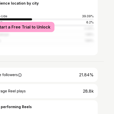
ience location by city
n-Ude
39.09%
sk
6.2%
tart a Free Trial to Unlock
cow
2.32%
skoye
1.95%
a
1.84%
21.84%
 followers
28.8k
rage Reel plays
 performing Reels