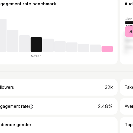
ngagement rate benchmark
Aud
Ula
Irkut
S
Mos
Agin
Chit
Median
32k
llowers
Fake
2.48%
gagement rate
Ave
udience gender
Top