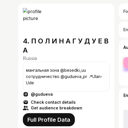
Fo
En
4. П О Л И Н А Г У Д У Е В
A
А
Russia
fe
ma
мангальная зона @besedki_uu
сотрудничество @gudueva_pr 📍Ulan-
Ude
@gudueva
E
Check contact details
Get audience breakdown
Full Profile Data