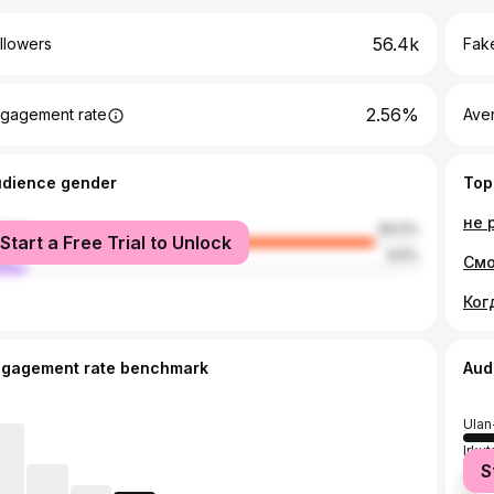
56.4k
llowers
Fake
2.56%
gagement rate
Ave
udience gender
Top
male
90.5%
Start a Free Trial to Unlock
le
9.5%
ngagement rate benchmark
Aud
Ula
Irkut
S
Mos