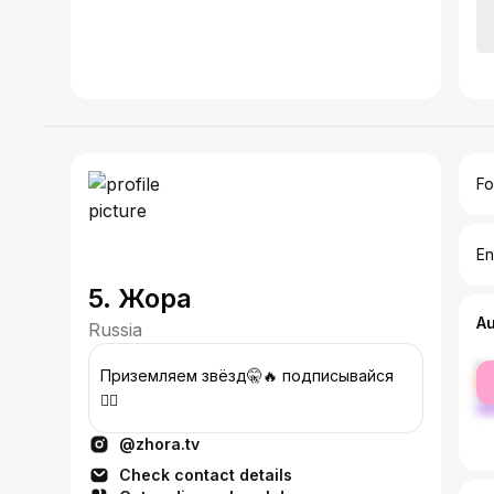
Fo
En
5. Жора
A
Russia
fe
Приземляем звёзд🤫🔥 подписывайся
ma
👇🏼
@zhora.tv
Check contact details