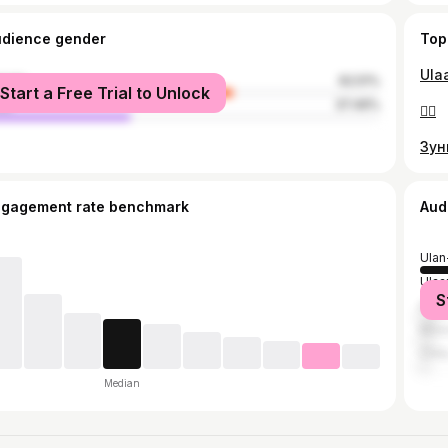
udience gender
Top
Ula
male
62.51%
Start a Free Trial to Unlock
le
37.49%
❤️‍🔥
ngagement rate benchmark
Aud
Ula
Ulaa
S
Irkut
Mos
Chit
Median