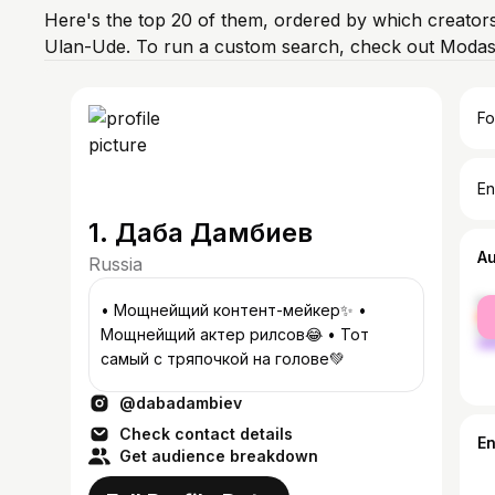
Here's the top 20 of them, ordered by which creators
Ulan-Ude. To run a custom search, check out Modash
Fo
En
1. Даба Дамбиев
A
Russia
fe
• Мощнейщий контент-мейкер✨ •
ma
Мощнейщий актер рилсов😂 • Тот
самый с тряпочкой на голове💚
@dabadambiev
Check contact details
E
Get audience breakdown