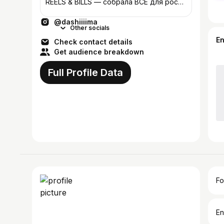
REELS & BILLS — собрала ВСЁ для роста
твоего блога ♡ ⠀ следующий набор
@dashiiiima
2.12 ↓
Other socials
E
Check contact details
Get audience breakdown
Full Profile Data
Fo
En