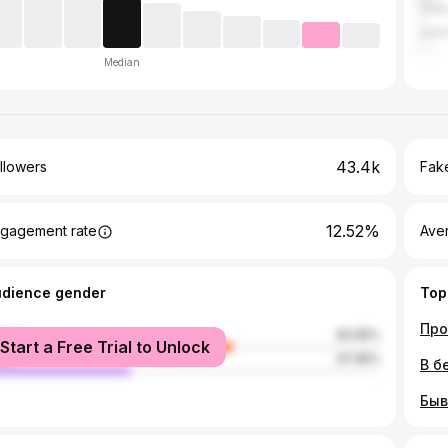
Chit
Sain
Median
43.4k
llowers
Fake
12.52%
gagement rate
Ave
udience gender
Top
Про
male
62.55%
Start a Free Trial to Unlock
le
37.45%
В б