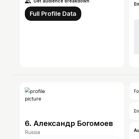
Get audience breakdown
E
Full Profile Data
Fo
En
6. Александр Богомоев
A
Russia