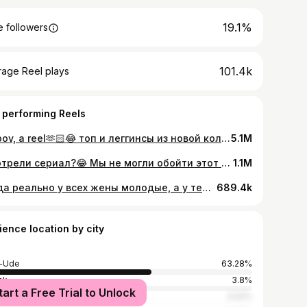
19.1%
 followers
101.4k
rage Reel plays
 performing Reels
не pov, а reel🫶🏻😂 топ и леггинсы из новой коллекции @bonafideru промо на 30% скидку “gudueva30”
5.1M
Смотрели сериал?😂 Мы не могли обойти этот тренд на самый популярный сериал года🔥🙈 Как вам? UPD: миллион вопросов про костюм - это самый офигенный костюм в стиле ретро от любимого бренда @suborbia.ru
1.1M
Когда реально у всех жены молодые, а у тебя - ровесница😝
689.4k
ience location by city
n-Ude
63.28%
sk
3.8%
tart a Free Trial to Unlock
cow
3.02%