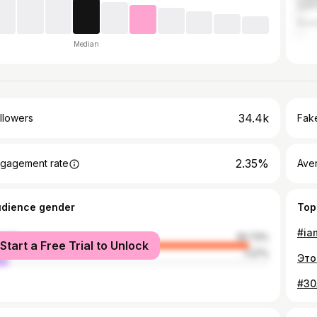
Sain
Soch
Median
34.4k
llowers
Fake
2.35%
gagement rate
Ave
udience gender
Top
male
92.73%
Start a Free Trial to Unlock
le
7.27%