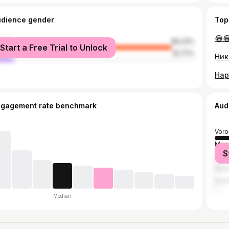
udience gender
Top
😂
male
89.23%
Start a Free Trial to Unlock
le
10.77%
ngagement rate benchmark
Aud
Voro
Mos
S
Liski
Sain
Soch
Median