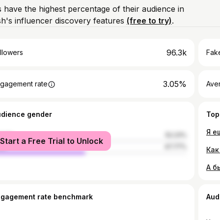
 have the highest percentage of their audience in
's influencer discovery features
(free to try)
.
96.3k
llowers
Fake
3.05%
gagement rate
Ave
udience gender
Top
Я е
male
52.23%
Start a Free Trial to Unlock
le
47.77%
А б
ngagement rate benchmark
Aud