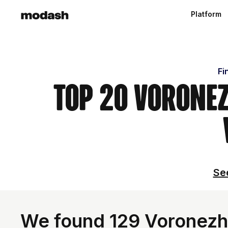
Platform
Fi
Top 20 Voronez
See
We found 129 Voronezh 