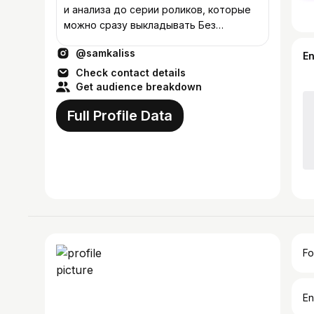
и анализа до серии роликов, которые
можно сразу выкладывать Без
сложных брифов. Только то, что
@samkaliss
работает
E
Check contact details
Get audience breakdown
Full Profile Data
Fo
En