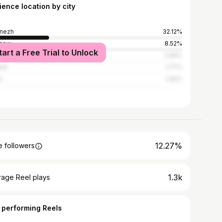
ience location by city
nezh
32.12%
cow
8.52%
tart a Free Trial to Unlock
t Petersburg
2.68%
tsk
1.77%
i
1.45%
12.27%
 followers
1.3k
rage Reel plays
 performing Reels