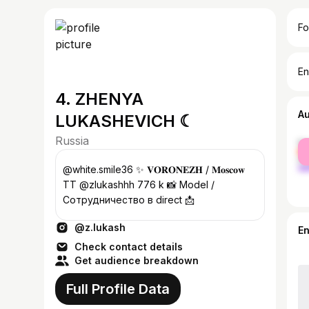
Fo
En
4. ZHENYA
A
LUKASHEVICH ☾
Russia
fe
ma
@white.smile36 ✨ 𝐕𝐎𝐑𝐎𝐍𝐄𝐙𝐇 / 𝐌𝐨𝐬𝐜𝐨𝐰
TT @zlukashhh 776 k 📸 Model /
Сотрудничество в direct 📩
@z.lukash
E
Check contact details
Get audience breakdown
Full Profile Data