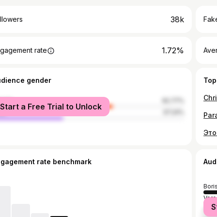
38k
llowers
Fake
1.72%
gagement rate
Ave
udience gender
Top
Chr
male
62.77%
Start a Free Trial to Unlock
le
37.24%
Par
Это
ngagement rate benchmark
Aud
Bori
Voro
S
Mos