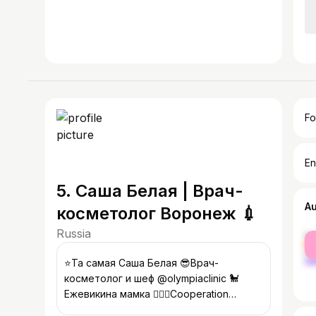
Fo
En
5. Саша Белая | Врач-
A
косметолог Воронеж 💉
Russia
fe
ma
⭐️Та самая Саша Белая 😎Врач-
косметолог и шеф @olympiaclinic 🐩
Ежевикина мамка 💁🏼‍♀️Cooperation
@_sashabelaya_pr