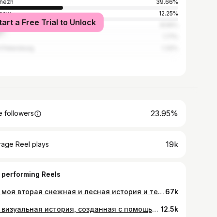
nezh
39.66%
cow
12.25%
tart a Free Trial to Unlock
yi Rih
8.56%
1.71%
t Petersburg
1.32%
23.95%
 followers
19k
rage Reel plays
 performing Reels
Это моя вторая снежная и лесная история и теперь о Снегурочке Про знакомого персонажа и про ту версию её судьбы о которой почти не говорят красивая легенда то, что могло быть спрятано в тишине леса и памяти людей Больше работ в моем профиле @samkaliss
67k
Это визуальная история, созданная с помощью ИИ Моя версия сказки о Снежной королеве, про выживание, страх и власть холода Когда зима перестаёт быть болью и становится силой Больше моих AI-историй и визуальных проектов в профиле @samkaliss
12.5k