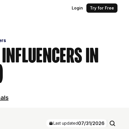
Login
Try for Free
ers
 Influencers in
)
nals
07/31/2026
Last updated