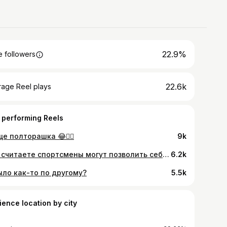
22.9%
 followers
22.6k
rage Reel plays
 performing Reels
ще полторашка 😂✌🏽
9k
Как считаете спортсмены могут позволить себе такое поведение? Суть ссоры заключалась в том, что я не стала поддерживать пьянки с незнакомыми мне людьми, приняла решение удалиться и спокойно отдыхать в номере. Сутки мы никак не контактировали. Вечер на следующий день они продолжали пьянки с этой же компанией, я же предпочла спокойно отдохнуть. Перед сном я вышла в магазин чтобы купить продукты, прийдя в отель обнаружила что ключ от номера не подходит, попросила администратора обновить мне ключ, на что он мне ответил «второй ключ работать не будет» я в свою очередь сказала вероятно как и мой сейчас, мне же нужно попасть в номер. Собственно мне похуй разберется. Утром я проснулась от криков ты заблокировала мне доступ. Хотя как бы администратор подтвердил мои слова. В конечном итоге заявление я не смогла написать, так как из страны в таком случае выезжать я и Анна не можем. Интересно то, что я собрала всю команду. Моя бывшая клиентка Екатерина, бывшая близкая подруга Милена Белякова в след мне сообщила «если это выльется в сеть мне грозит депортация из стары». Как вам такой аттракцион?) Охуенных я подруг собрала) не захотела бухать и улыбаться незнакомым мужикам за коктейль лови) Героини Милена milloveyou4lifevrn и Анна Ким kim_anna_
6.2k
ыло как-то по другому?
5.5k
ience location by city