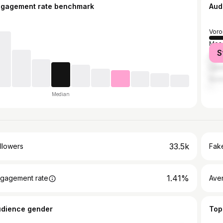
ngagement rate benchmark
Aud
Voro
Mos
S
Sain
Lipe
Soch
Median
33.5k
llowers
Fake
1.41%
gagement rate
Ave
udience gender
Top