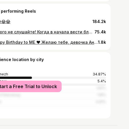
 performing Reels
😂😂
184.2k
Никого не слушайте! Когда в начала вести блог , многие осуждали, смеялись, думали, что я занимаюсь херней!!! В итоге, я зарабатываю деньги на все свои «хочу» , не завишу от детских выплат и зарплаты мужа. 🙌🏼
75.4k
Happy Birthday to ME ❤️ Желаю тебе, девочка Аня , переть как танк 👌🏼😄 26 лет пролетели как один миг.. И как говорит моя бабушка: жизнь - одно мгновение! Это действительно так, давайте будем ценить каждый прожитый день ❣️
1.8k
ience location by city
nezh
34.87%
cow
5.4%
tart a Free Trial to Unlock
1.62%
t Petersburg
1.16%
i
0.91%