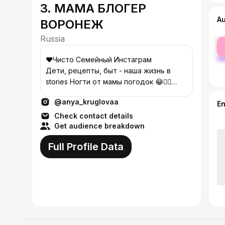
3. МАМА БЛОГЕР
A
ВОРОНЕЖ
Russia
fe
ma
❤️Чисто Семейный Инстаграм ⠀ ⠀
Дети, рецепты, быт - наша жизнь в
stories Ногти от мамы погодок 😂👉🏼
@kruglovaa_nails Сотрудничество 🔜
@anya_kruglovaa
@pr_anyakruglova
E
Check contact details
Get audience breakdown
Full Profile Data