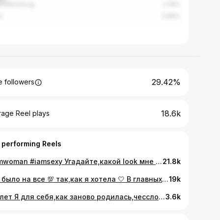
t Petersburg
2.35%
i
0.89%
29.42%
 followers
18.6k
rage Reel plays
 performing Reels
#iamwoman #iamsexy Угадайте,какой look мне ближе всего?)) Кстати,все я подбирала сама ☺️ Было бы у меня больше времени,я бы точно уделяла его своему стилю🔍 @allure.vrn Кстати,при покупке 2 вещей можно выбрать ещё вещь в подарок! Подробности ⬆️
21.8k
Это было на все 💯 так,как я хотела 🤍 В главных ролях самые лучшие люди-мои родные и близкие 🙏🏼 Организация @chunts_natalia Видео @alexey_grankin Локация @skzk.rest Не забудьте про ♥️ этому крутому ролику 🤪
19k
#30лет Я для себя,как заново родилась,чесслово 🤗 Новый жизненный этап,новые цели,ещё больше сил и мудрости! Я себе желаю быть счастливой! Я хочу! А если хочу,то значит буду ♥️ 📸 @mashaset
3.6k