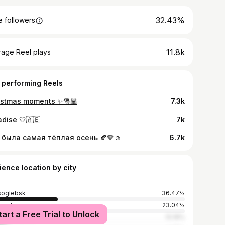
32.43%
 followers
11.8k
rage Reel plays
 performing Reels
istmas moments ✨🎅🏽
7.3k
adise 🤍🇦🇪
7k
 была самая тёплая осень 🍂🧡☺️
6.7k
ience location by city
soglebsk
36.47%
nezh
23.04%
tart a Free Trial to Unlock
cow
10.18%