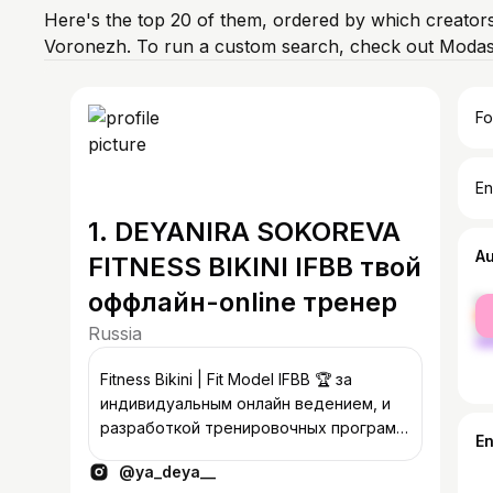
Here's the top 20 of them, ordered by which creators
Voronezh. To run a custom search, check out Modash
Fo
En
1. DEYANIRA SOKOREVA
A
FITNESS BIKINI IFBB твой
оффлайн-online тренер
fe
ma
Russia
Fitness Bikini | Fit Model IFBB 🏆 за
индивидуальным онлайн ведением, и
разработкой тренировочных программ
E
в direct 💌
@ya_deya__