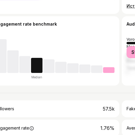
ngagement rate benchmark
Aud
Voro
Mos
S
Sain
Kras
Tam
Median
57.5k
llowers
Fake
1.76%
gagement rate
Ave