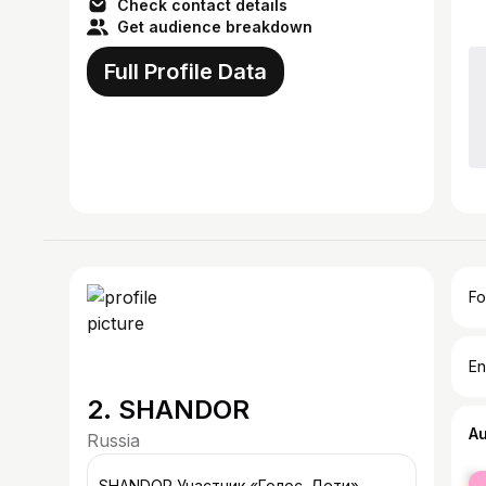
Check contact details
Get audience breakdown
Full Profile Data
Fo
En
2. SHANDOR
A
Russia
fe
SHANDOR Участник «Голос. Дети»