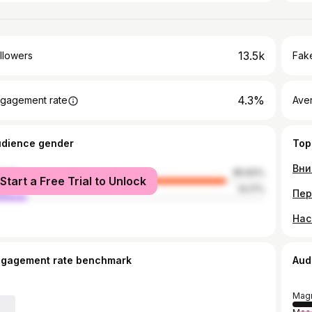
13.5k
llowers
Fake
4.3%
gagement rate
Ave
udience gender
Top
male
85.83%
Start a Free Trial to Unlock
le
14.17%
ngagement rate benchmark
Aud
Magn