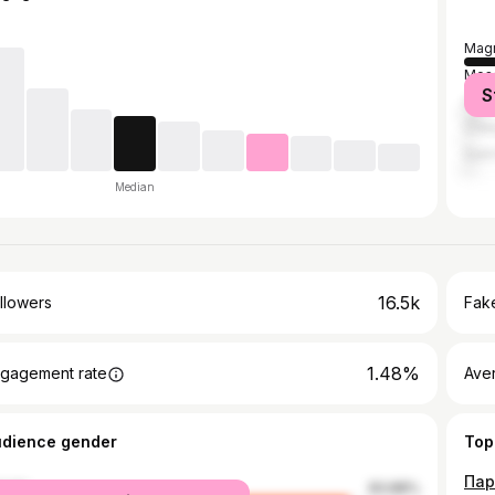
Magn
Mos
S
Ufa
Chel
Sain
Median
16.5k
llowers
Fake
1.48%
gagement rate
Ave
udience gender
Top
male
83.88%