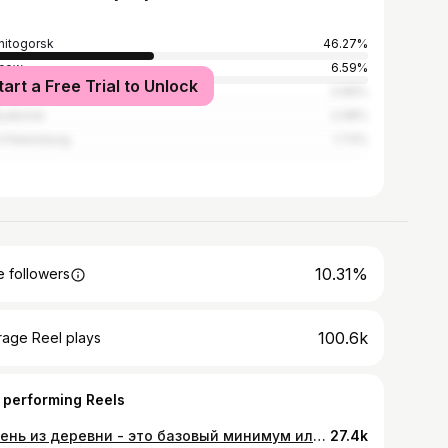
itogorsk
46.27%
cow
6.59%
tart a Free Trial to Unlock
3.99%
yabinsk
2.08%
t Petersburg
1.73%
10.31%
 followers
100.6k
rage Reel plays
 performing Reels
Парень из деревни - это базовый минимум или роскошный максимум?
27.4k