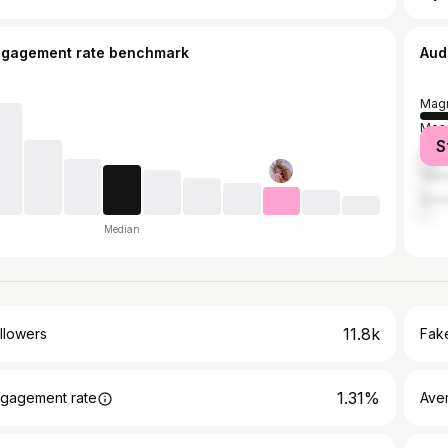
ngagement rate benchmark
Aud
Magn
Mos
S
Chel
Yeka
Soch
Median
11.8k
llowers
Fake
1.31%
gagement rate
Ave