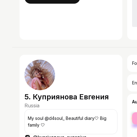
Fo
En
5. Куприянова Евгения
A
Russia
fe
My soul @d4soul_ Beautiful diary🤍 Big
ma
family 🤍