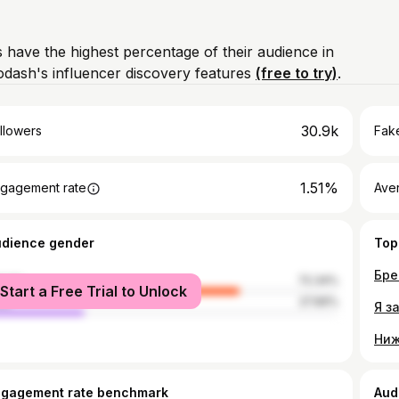
 have the highest percentage of their audience in
dash's influencer discovery features
(free to try)
.
30.9k
llowers
Fake
1.51%
gagement rate
Ave
udience gender
Top
male
72.34%
Start a Free Trial to Unlock
le
27.66%
Я з
ngagement rate benchmark
Aud