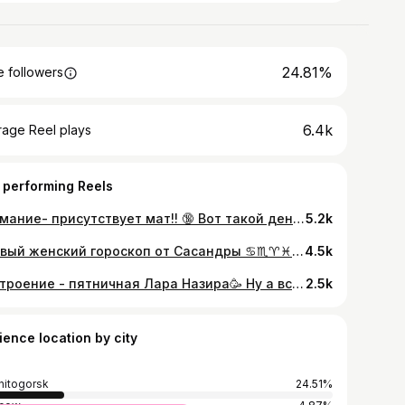
24.81%
 followers
6.4k
rage Reel plays
 performing Reels
Внимание- присутствует мат!! 🔞 Вот такой день у моей шальной Поднимите ей настроение❤️❤️❤️ #вайн#вайны#прикол#юмор#ржач#ржака#ржунемогу#смешнодослез#смеш#шутки#смешноевидео#прикольноевидео#ржачноевидео#вайнер2020#вайны2020
5.2k
Первый женский гороскоп от Сасандры ♋♏♈♓♒ Не пожалей лайков❤️❤️❤️ Поделись с подругой Отметь подружку #гороскоп#женщины#полружки#девичник#вайн#вайны#смех#юмор#прикол#ржач#ржака#смешнревидео#прикольноевидео#ржунемогу#смешнодослез#вайнер2020#вайны2020
4.5k
Настроение - пятничная Лара Назира🥳 Ну а вся красота вокруг - это мой рай , хотите насладиться им , заходите на @stasygancho_garden #вайн#вайнер#прикол#юмор#пятница#выходной#смех#прикольноевидео#смешноевидео#шутки#ржака#ржач#танецживота#танцы#танец#восток#bellydance#dance
2.5k
ience location by city
itogorsk
24.51%