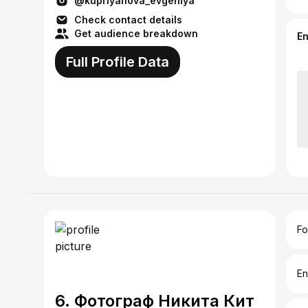
@kupriyanova_evgeniya
Check contact details
Get audience breakdown
E
Full Profile Data
Fo
En
6. Фотограф Никита Кит