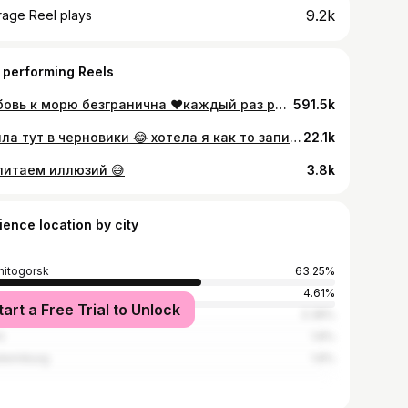
9.2k
rage Reel plays
 performing Reels
Любовь к морю безгранична ❤️каждый раз разлучаться грустно 🥹🫶🏼
591.5k
Зашла тут в черновики 😂 хотела я как то записать reels ,сняла на половину и стук в дверь -клиентка пришла раньше 😂👍🏽как говорится -кина не будет 🤩…половинкой подовольствуюсь ❤️ • • Скучаете по видосикам с Марусей а главной роли?🥹🤪
22.1k
питаем иллюзий 😅
3.8k
ience location by city
itogorsk
63.25%
cow
4.61%
tart a Free Trial to Unlock
yabinsk
3.38%
i
1.8%
terinburg
1.8%