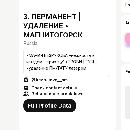
En
3. ПЕРМАНЕНТ |
A
УДАЛЕНИЕ •
МАГНИТОГОРСК
fe
ma
Russia
•МАРИЯ БЕЗРУКОВА •нежность в
каждом штрихе 🖌️ •БРОВИ | ГУБЫ
•удаление ПМ/ТАТУ лазером
E
@bezrukova__pm
Check contact details
Get audience breakdown
Full Profile Data