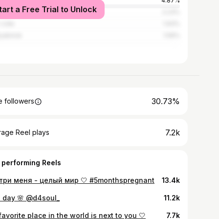
cow
4.87%
tart a Free Trial to Unlock
t Petersburg
2.23%
n-Ude
1.93%
yabinsk
1.59%
30.73%
 followers
7.2k
rage Reel plays
 performing Reels
три меня - целый мир 🤍 #5monthspregnant
13.4k
 day 🌸 @d4soul_
11.2k
avorite place in the world is next to you 🤍
7.7k