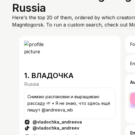
Russia
Here's the top 20 of them, ordered by which creators
Magnitogorsk. To run a custom search, check out Mo
Fo
En
1. ВЛАДОЧКА
A
Russia
fe
Снимаю распаковки и выращиваю
ma
рассаду 🌱 • Я не знаю, что здесь ещё
пишут @andreeva_wb
@vladochka_andreeva
@vladochka_andreev
E