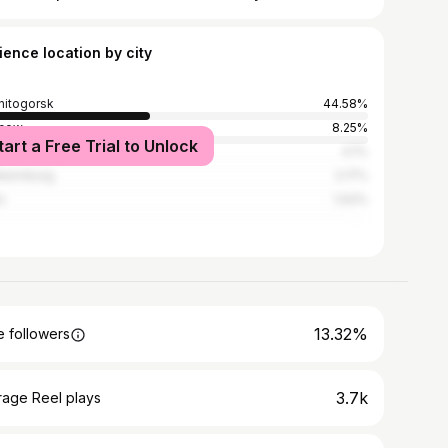
ience location by city
itogorsk
44.58%
cow
8.25%
tart a Free Trial to Unlock
yabinsk
4.1%
terinburg
2.17%
i
1.93%
13.32%
 followers
3.7k
rage Reel plays