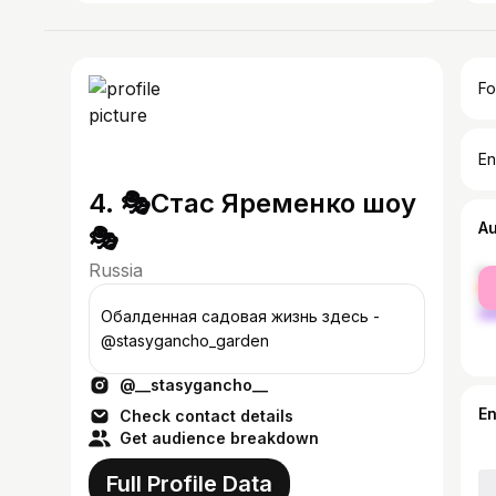
Fo
En
4. 🎭Стас Яременко шоу
A
🎭
Russia
fe
ma
Обалденная садовая жизнь здесь -
@stasygancho_garden
@__stasygancho__
E
Check contact details
Get audience breakdown
Full Profile Data