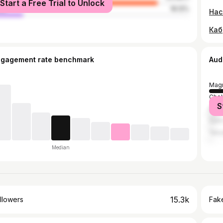
Start a Free Trial to Unlock
le
16.12%
Каб
ngagement rate benchmark
Aud
Magn
Chel
S
Mos
Sain
Yeka
Median
15.3k
llowers
Fake