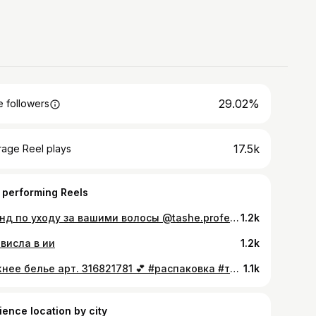
29.02%
 followers
17.5k
rage Reel plays
 performing Reels
Бренд по уходу за вашими волосы @tashe.professional 💫 Несмываемая экспресс маска арт. 228844321 💕 #tashe #волосы #уходзаволосами
1.2k
ависла в ии
1.2k
Нижнее белье арт. 316821781 💕 #распаковка #тренд #лето #вб #wb #Wildberries #трендлето #женскаяодежда #скидка #летнийкостюм #женскийкостюм #женскаяодеждакупить #стильнаяженскаяодежда #люкс #муслин #муслиновыйкостюм #женскаяодеждадешево #правильноепитание #зож #мода #модно #одеждабольшогоразмера #одеждадлядевушек #одеждадлябеременных #беременность #оверсайз
1.1k
ience location by city