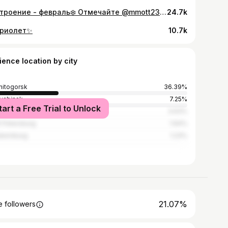
Настроение - февраль❄️ Отмечайте @mmott23 и @agutinleonid с @avarum , чтобы они увидели 😇
24.7k
риолет✨
10.7k
ience location by city
itogorsk
36.39%
yabinsk
7.25%
tart a Free Trial to Unlock
cow
3.63%
t Petersburg
1.64%
terinburg
1.23%
21.07%
 followers