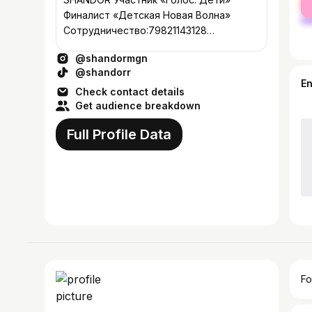
ma
Финалист «Детская Новая Волна»
Сотрудничество:79821143128
(Виталина) Агент кино:79269818012
@shandormgn
(Татьяна) Info@talantino.ru
@shandorr
E
Check contact details
Get audience breakdown
Full Profile Data
Fo