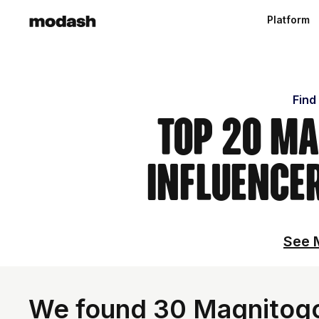
Platform
Find
Top 20 Ma
Influence
See M
We found 30 Magnitogor