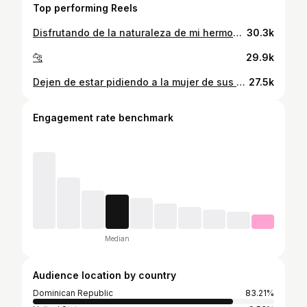
Top performing Reels
Disfrutando de la naturaleza de mi hermoso Santiago Rodríguez 🍃🌺 Bikini by: @boldi_crcht
30.3k
🐆
29.9k
Dejen de estar pidiendo a la mujer de sus sueños, Santa ya ha venido más de 500 veces a secuestrarme.🎅🏻❤️
27.5k
Engagement rate benchmark
Median
Audience location by country
Dominican Republic
83.21%