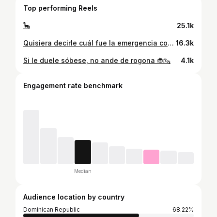
Top performing Reels
🦕
25.1k
Quisiera decirle cuál fue la emergencia con la tarjeta pero mi celular dejó de escucharse. Solo entendí emergencia🤣😂 #shopping #couple
16.3k
Si le duele sóbese, no ande de rogona 🐞🦦
4.1k
Engagement rate benchmark
Median
Audience location by country
Dominican Republic
68.22%