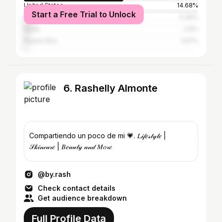
United States
14.68%
Start a Free Trial to Unlock
Brazil
5.39%
Spain
2.6%
Puerto Rico
1.67%
6. Rashelly Almonte
Compartiendo un poco de mi 💗. 𝐿𝒾𝒻𝑒𝓈𝓉𝓎𝓁𝑒 |
𝒮𝓀𝒾𝓃𝒸𝒶𝓇𝑒 | 𝐵𝑒𝒶𝓊𝓉𝓎 𝒶𝓃𝒹 𝑀𝑜𝓇𝑒
@by.rash
Check contact details
Get audience breakdown
Full Profile Data