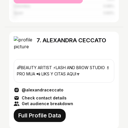
Colombia
0.96%
Spain
0.83%
7. ALEXANDRA CECCATO
🌈BEAUTY ARTIST ⚡️LASH AND BROW STUDIO 💄
PRO MUA 📲 LIKS Y CITAS AQUI🔽
@alexandraceccato
Check contact details
Get audience breakdown
Full Profile Data