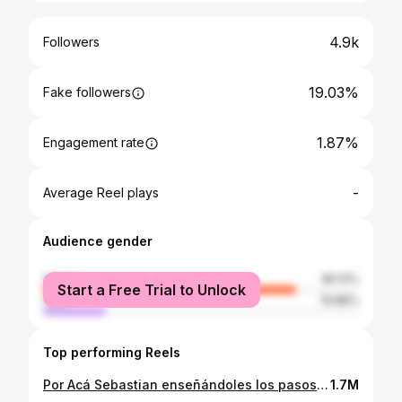
4.9k
Followers
19.03%
Fake followers
1.87%
Engagement rate
-
Average Reel plays
Audience gender
female
80.12%
Start a Free Trial to Unlock
male
19.88%
Top performing Reels
Por Acá Sebastian enseñándoles los pasos prohibidos que ha aprendido 🤔🤓 @bujandafit21 Producido y dirigido por: @bujandafit21 @isamarmendoza @ranierocassoni 😅🤔 que tal quedó? #pregnancydiary #pregnancylife #babymomma
1.7M