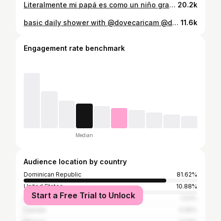
Literalmente mi papá es como un niño grande😭🤣🤣🤣, La felicidad de él omg HAHAHAJAJJAJAJ #humor #chivo #contenidorandom #papá
20.2k
basic daily shower with @dovecaricam @dove 🚿🤍 soft skin, clean feeling🧚🏻‍♀️✨ #skincaring #skindove #cuidadopiel #dove #selfcareroutine
11.6k
Engagement rate benchmark
Median
Audience location by country
Dominican Republic
81.62%
United States
10.88%
Start a Free Trial to Unlock
Puerto Rico
1.03%
Canada
0.59%