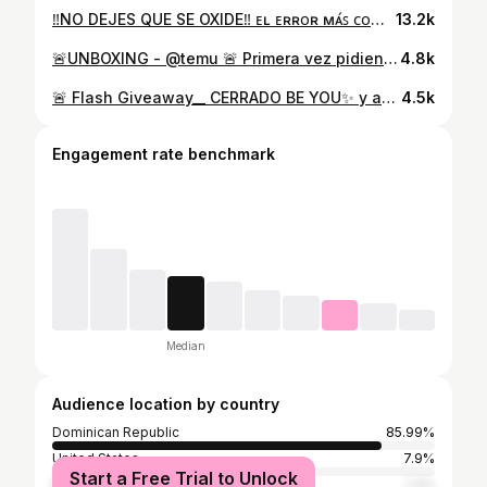
‼️NO DEJES QUE SE OXIDE‼️ ᴇʟ ᴇʀʀᴏʀ ᴍᴀ́ꜱ ᴄᴏᴍᴜ́ɴ: 🔸Evita la humedad: Mantén el frasco de vitamina C lejos de lugares con alta humedad, como el baño, ya que la humedad puede descomponer el producto más rápidamente.‼️ 🔸ᴄᴏᴍᴘᴀʀᴛᴇ ʏ ɢᴜᴀʀᴅᴀ, si te gustó esta ℹ️ ¿Cuál de estos has cometido? #vitaminac #errorescomunes #errorskincare #skincare #humedad #exposicionalsol☀️
13.2k
🚨UNBOXING - @temu 🚨 Primera vez pidiendo en TEMU…. Según mi sobrina le gustó la camisa de flores🌺👀, pero a mí me encantó el SET Beige💖. Y a tí, Cúal te gustó 👗👚🩱🩴? #TEMU #fashionfinds #unboxingclothes #ropitasparaelverano #style
4.8k
🚨 Flash Giveaway__ CERRADO BE YOU✨ y acompáñanos a #Daystoshine2024🩷 este sabado 14 @dragreicycastillo @sm.diana19rd @by.rash Sencillito: 📌Solo tienes que dar like a esta publicación 📌Etiquitar una amiga y, 📌Seguirnos PS🩷 Mañana seleccionaremos la ganadora Concurso válido para Santo Domingo #beyou #daystoshine #daystoshine2024🩷 #bekind #beyourself
4.5k
Engagement rate benchmark
Median
Audience location by country
Dominican Republic
85.99%
United States
7.9%
Start a Free Trial to Unlock
Mexico
1.4%