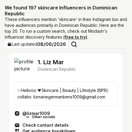
We found 197 skincare Influencers in Dominican
Republic
These influencers mention 'skincare' in their Instagram bio and
have audiences primarily in Dominican Republic. Here are the
top 20. To run a custom search, check out Modash's
influencer discovery features
(free to try)
.
08/06/2026
Last updated
1. Liz Mar
Dominican Republic
✨Hellooo 💗Skincare | Beauty | Lifestyle 💌PR/
collabs: lizmariegermanbens1009@gmail.com
@lizmar1009
Other socials
Check contact details
Get audience breakdown