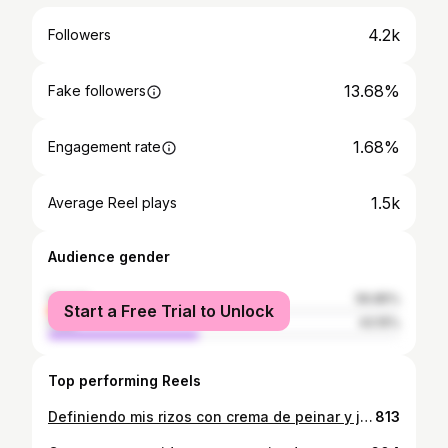
4.2k
Followers
13.68%
Fake followers
1.68%
Engagement rate
1.5k
Average Reel plays
Audience gender
female
56.85%
Start a Free Trial to Unlock
male
43.15%
Top performing Reels
Definiendo mis rizos con crema de peinar y jelly de Cocàbi✨ #curlyhair #curlygirl #curly #rizos #definiciónderizos
813