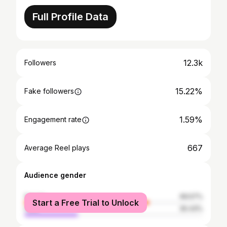
Full Profile Data
12.3k
Followers
15.22%
Fake followers
1.59%
Engagement rate
667
Average Reel plays
Audience gender
female
69.57%
Start a Free Trial to Unlock
male
30.43%