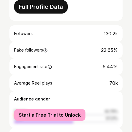
Full Profile Data
130.2k
Followers
22.65%
Fake followers
5.44%
Engagement rate
70k
Average Reel plays
Audience gender
female
42.79%
Start a Free Trial to Unlock
male
57.21%