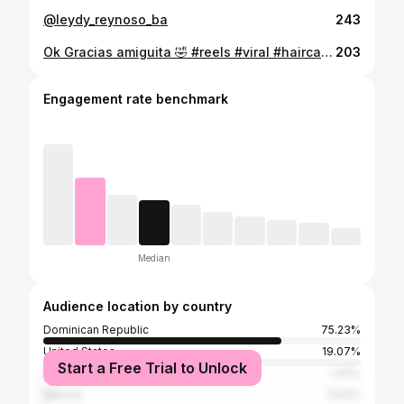
@leydy_reynoso_ba
243
Ok Gracias amiguita 🤣 #reels #viral #haircare #redken
203
Engagement rate benchmark
Median
Audience location by country
Dominican Republic
75.23%
United States
19.07%
Start a Free Trial to Unlock
Spain
1.43%
Mexico
0.52%