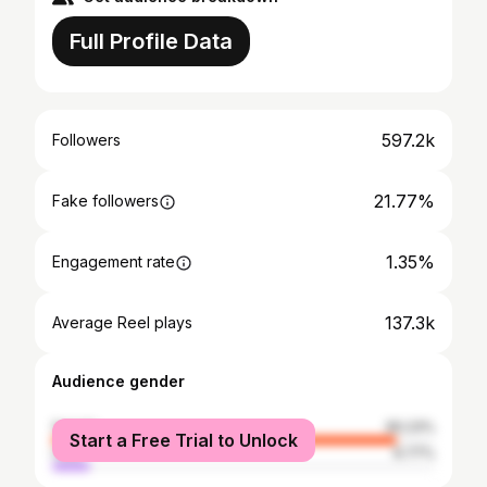
Full Profile Data
597.2k
Followers
21.77%
Fake followers
1.35%
Engagement rate
137.3k
Average Reel plays
Audience gender
female
90.23%
Start a Free Trial to Unlock
male
9.77%