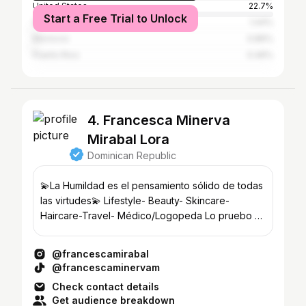
United States
22.7%
Start a Free Trial to Unlock
Spain
1.44%
Morocco
0.86%
Puerto Rico
0.46%
4. Francesca Minerva
Mirabal Lora
Dominican Republic
💫La Humildad es el pensamiento sólido de todas
las virtudes💫 Lifestyle- Beauty- Skincare-
Haircare-Travel- Médico/Logopeda Lo pruebo y
Recomiendo🌟
@francescamirabal
@francescaminervam
Check contact details
Get audience breakdown