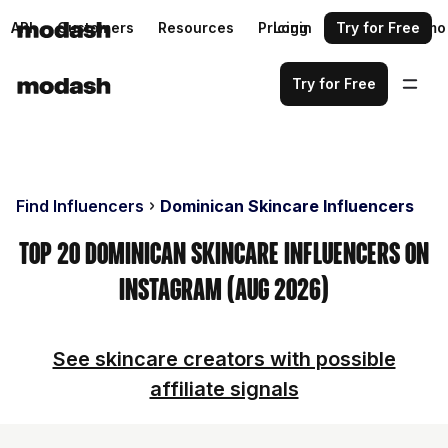
API
Customers
Resources
Pricing
Login
Request a demo
Try for Free
Try for Free
Find Influencers
Dominican Skincare Influencers
Top 20 Dominican Skincare Influencers on
Instagram (Aug 2026)
See skincare creators with possible
affiliate signals