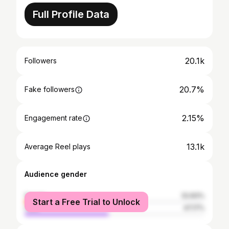
Full Profile Data
20.1k
Followers
20.7%
Fake followers
2.15%
Engagement rate
13.1k
Average Reel plays
Audience gender
female
52.83%
Start a Free Trial to Unlock
male
47.17%