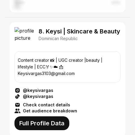
Spain
4.6%
8. Keysi | Skincare & Beauty
Dominican Republic
Content creator 📸 | UGC creator |beauty |
lifestyle | ECC🏅✨☁️ 📩
Keysivargas3103@gmail.com
@keysivargas
@keysivargas
Check contact details
Get audience breakdown
Full Profile Data