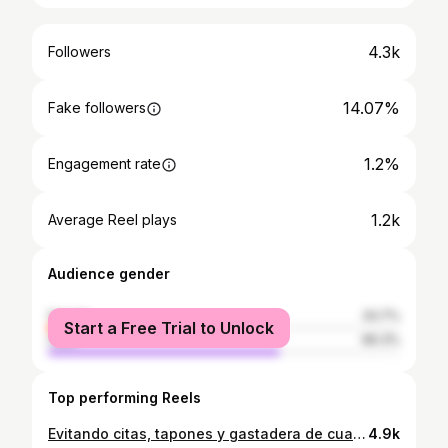
4.3k
Followers
14.07%
Fake followers
1.2%
Engagement rate
1.2k
Average Reel plays
Audience gender
female
33.7%
Start a Free Trial to Unlock
male
66.3%
Top performing Reels
Evitando citas, tapones y gastadera de cualto escribe la palabra link y te llega al DM #homemade #reel #laser #wax
4.9k