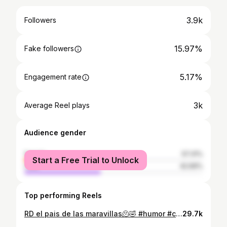
3.9k
Followers
15.97%
Fake followers
5.17%
Engagement rate
3k
Average Reel plays
Audience gender
female
57.31%
Start a Free Trial to Unlock
male
42.69%
Top performing Reels
RD el pais de las maravillas🫠🤣 #humor #contenidorandom #trendhumor
29.7k