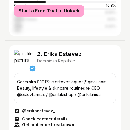
Colombia
10.8%
Start a Free Trial to Unlock
Venezuela
8.56%
United States
8.5%
Chile
6.92%
2. Erika Estevez
Dominican Republic
Cosmiatra 🧖🏻‍♀️ 💌: e.estevezjaquez@gmail.com
Beauty, lifestyle & skincare routines 💫 CEO:
@estevfarmax / @erikikishop / @erikikimua
@erikaestevez_
Check contact details
Get audience breakdown