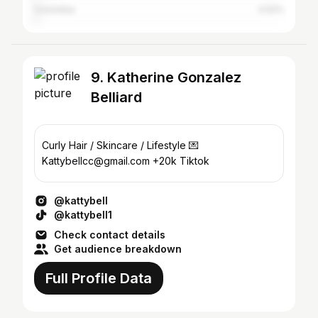
Colombia
0.52%
9. Katherine Gonzalez
Belliard
Curly Hair / Skincare / Lifestyle 💌
Kattybellcc@gmail.com +20k Tiktok
@kattybell
@kattybell1
Check contact details
Get audience breakdown
Full Profile Data