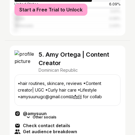
United States
6.09%
Start a Free Trial to Unlock
Chile
5.51%
Spain
4.06%
Venezuela
2.43%
5. Amy Ortega | Content
Creator
Dominican Republic
•hair routines, skincare, reviews •Content
creator| UGC •Curly hair care •Lifestyle
•amysuunugc@gmail.com📧📩📨 for collab
@amysuun
Other socials
Check contact details
Get audience breakdown