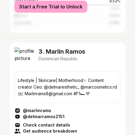
United States
9.53%
Start a Free Trial to Unlock
Spain
1.07%
Mexico
0.94%
Colombia
0.68%
3. Marlin Ramos
Dominican Republic
Lifestyle | Skincare| Motherhood✨ Content
creator Ceo: @delmaresthetic_ @marcosmetics.rd
✉️: Marlinrams8@gmail.com #F1🏎️💜
@marlinrams
@delmarramos2151
Check contact details
Get audience breakdown