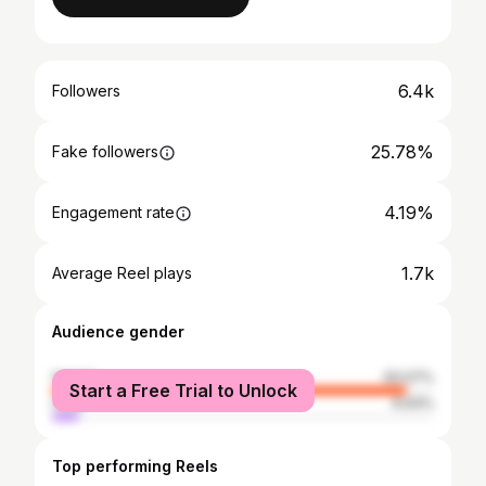
6.4k
Followers
25.78%
Fake followers
4.19%
Engagement rate
1.7k
Average Reel plays
Audience gender
female
93.07%
Start a Free Trial to Unlock
male
6.93%
Top performing Reels