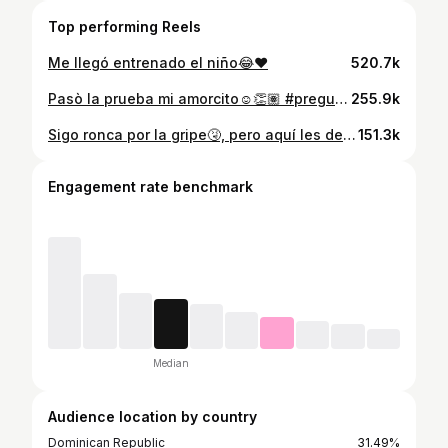
Top performing Reels
Me llegó entrenado el niño😂❤️
520.7k
Pasò la prueba mi amorcito☺️👏🏽 #preguntastrampa #novios #couple
255.9k
Sigo ronca por la gripe🤧, pero aquí les dejo una idea de regalo de San Valentín para sus novios🥰❤️ #sanvalentin #regaloparaminovio #novios
151.3k
Engagement rate benchmark
Median
Audience location by country
Dominican Republic
31.49%