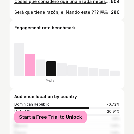
Cosas que considero que una rizada necesita ✨ Me faltó algo ??? #curly #curlyhair #rizada
604
Será que tiene razón, el Nando este ??? 🤣🙈
286
Engagement rate benchmark
Median
Audience location by country
Dominican Republic
70.72%
United States
20.91%
Start a Free Trial to Unlock
Spain
1.9%
Mexico
1.14%
France
1.14%