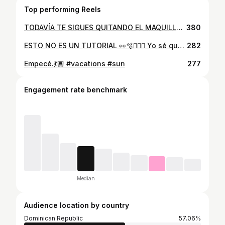
Top performing Reels
TODAVÍA TE SIGUES QUITANDO EL MAQUILLAJE DE ESTA MANERA? 😨😰👀 Hoy comparo dos formas de quitar el maquillaje: la antigua, con desmaquillante o agua micelar y algodón, vs. la nueva, con aceite limpiador. 🧴💧 ✔️ Método antiguo: Aunque efectivo, puede ser más abrasivo para la piel y dejar residuos. ✔️ Método nuevo: El aceite limpiador se desliza suavemente, elimina el maquillaje en profundidad y deja la piel hidratada, ¡sin necesidad de frotar! 🌿 ¿Cuál prefieres tú? Y cuál utilizas actualmente?🤔 #CuidadoDeLaPiel #Desmaquillaje #SkincareRoutine #TipsDeBelleza #ugccreator #ugc #ugccommunity #kbeautyaddict #kbeauty #kbeautyblogger
380
ESTO NO ES UN TUTORIAL 👀🫧🧖🏽‍♀️ Yo sé que no soy la única que hace esto, sacar un día para resetearse la vida, digo, LAVARSE EL CABELLO 💦🫧🧖🏽‍♀️ Tú cómo reseteas tu día? MÁNDASELO A ESA AMIGA QUE VIVE SIEMPRE ESTRESADA 🫩😵‍💫 #nostress #nostresszone #lifestyle #wash #washdayroutine #washyourhair #hairday #braids #braidinspo #braidsbraidsbraids #braidideas #washyourbraids #haircare #navy #navyhair
282
Empecé.💃🏾 #vacations #sun
277
Engagement rate benchmark
Median
Audience location by country
Dominican Republic
57.06%