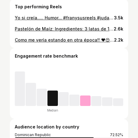
Top performing Reels
Yo si creía..... Humor... #franysusreels #judas #cuidado #traicion #dominicana #risa Confías en todo el mundo?
3.5k
Pastelón de Maíz: Ingredientes: 3 latas de 16 onzas de maíz en granos. Media libra de queso cheddar Media libra de queso Mozarella 4 huevos 4 cucharadas de mantequilla derretida Dos cucharas de harina todo uso Media taza de Recaito picado Media cebolla mediana Una cucharadita de azúcar Sal y pimienta al gusto 1 taza de crema de leche Para el Relleno: Carne de res molida sazonada y guisada a su preferencia, también puede ser pollo desmenuzado, jamón picado o sin relleno Preparación: Echar dos latas de maíz en la procesadora y moler, agregar la cebolla, verter en un recipiente luego de molido, y agregarlos a los cuatro huevos, la lata de maíz en granos y los demás ingredientes, mezclar bien, llevar a un molde engrasado y con harina Espolvoreada, echar una parte de la mezcla, agregar queso y el relleno, cubro con el resto de la mezcla, y le agrego más queso encima, llevar al horno a 250 grados Fahrenheit por 25 minutos o hasta que al introducir un cuchillo salga limpio, Provecho ❤️💕😍😋 #rico #maiz #sabroso #franysusrecetas #franysusreel #dominicana
2.6k
Como me vería estando en otra época!! ❤️😍🍀💐💞 #años50 #años60 #instareel #hermosa #epoca #trend Te gusta el efecto ?
2.2k
Engagement rate benchmark
Median
Audience location by country
Dominican Republic
72.52%