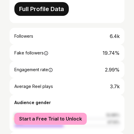
Full Profile Data
6.4k
Followers
19.74%
Fake followers
2.99%
Engagement rate
3.7k
Average Reel plays
Audience gender
female
52.86%
Start a Free Trial to Unlock
male
47.14%