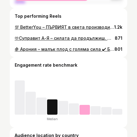
Top performing Reels
💯 BetterYou – ПЪРВИЯТ в света производител на Витамин Д3 под формата на спрей за букално въвеждане. @betteryou_ltd @floravitbg 👉Абсорбция, клинично доказана съвместно с медицински университет в Кардиф. Впръсква се във вътрешна страна на бузата, попадайки директно в кръвообръщението , като заобикаля стомашно-чревен тракт и всички органични бариери, пред които е изправена една стандартна таблетка или капсула. ❗ Дозата се определя на база телесно тегло и резултати от изследване – като се определя терапевтична доза и след това поддържаща доза; Изключително подходящ е : ☀️При пациенти със заболявания на опорно-двигателна система – определяща част от терапията е поддържането на оптимални стойности на Витамин Д3. ☀️При заболявания като остеопороза, артрит, остеоартрит, остеопения, остеомалация – прилагат се дози съобразно тегло и индивидуални показатели, като в повечето случаи пациента се нужда от по – високи дневни дози, приемани ежедневно; ☀️При пациенти със заболявания на щитовидната жлеза – прилагат се дози, съобразно заболяване и индивидуални показатели; ☀️При пациенти в менопауза; ☀️При бременни и кърмещи дами; ☀️При пациенти с понижена енергия, изявен косопад и депресивни състояния; ☀️Или като профилактика - за здрави кости и стави, съдове и сърце и повишен имунитет; #pharmawoman #betteryou #vitamind3+k2
1.2k
🫶Суправит А-Я – силата да продължиш. 👉Комплекс от витамини и минерали, който подкрепя имунитета, намалява умората и зарежда тялото с жизненост. 💪 Подходящ за забързаните дни и моментите, в които ти трябва още малко сила. 💚Суправит Kids – витамини за силни, усмихнати и енергични деца. Подкрепят имунитета и растежа всеки ден. @supravit_official ❤️ #pharmawoman #pharmacist #мамафармацевт #pharmacylife #pharmawork #съветотфармацевт #витамини #суправит
871
🍇 Арония – малък плод с голяма сила ✔️ Богата на антиоксиданти ✔️ Подкрепя имунитета ✔️ Полезна за сърцето и кръвообращението ✔️ Помага при умора и стрес ✔️ Поддържа нормални нива на кръвната захар ✨ Истински природен щит за здравето! #здраве #pharmawoman #мамафармацевт #съветотфармацевт #ваптеката
801
Engagement rate benchmark
Median
Audience location by country