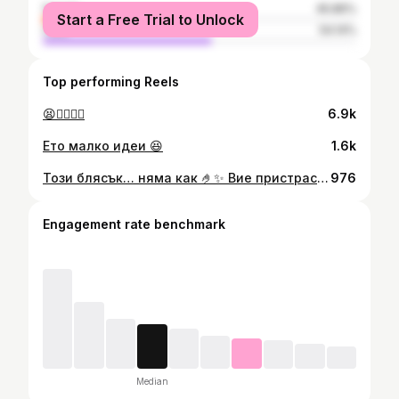
female
45.86%
Start a Free Trial to Unlock
male
54.14%
Top performing Reels
😫💁🏼‍♀️✨
6.9k
Ето малко идеи 😆
1.6k
Този блясък… няма как 🤌✨ Вие пристрастени ли сте като мен? #gisoulipoil #gisou
976
Engagement rate benchmark
Median