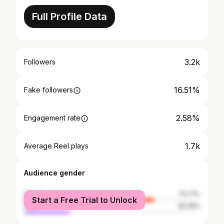
Full Profile Data
3.2k
Followers
16.51%
Fake followers
2.58%
Engagement rate
1.7k
Average Reel plays
Audience gender
female
73.71%
Start a Free Trial to Unlock
male
26.29%