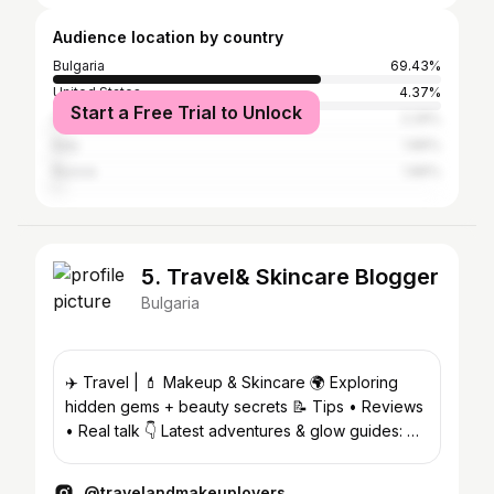
Audience location by country
Bulgaria
69.43%
United States
4.37%
Start a Free Trial to Unlock
Germany
2.29%
Italy
1.86%
Russia
1.86%
5. Travel& Skincare Blogger
Bulgaria
✈️ Travel | 💄 Makeup & Skincare 🌍 Exploring
hidden gems + beauty secrets 📝 Tips • Reviews
• Real talk 👇 Latest adventures & glow guides: 📍
Varna
@travelandmakeuplovers