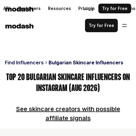
API
Customers
Resources
Pricing
Login
Request a demo
Try for Free
Try for Free
Find Influencers
Bulgarian Skincare Influencers
Top 20 Bulgarian Skincare Influencers on
Instagram (Aug 2026)
See skincare creators with possible
affiliate signals