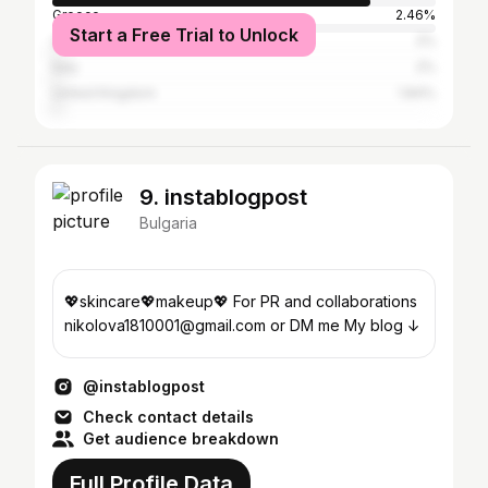
Greece
2.46%
Start a Free Trial to Unlock
United States
2%
Italy
2%
United Kingdom
1.84%
9. instablogpost
Bulgaria
💖skincare💖makeup💖 For PR and collaborations
nikolova1810001@gmail.com or DM me My blog ↓
@instablogpost
Check contact details
Get audience breakdown
Full Profile Data