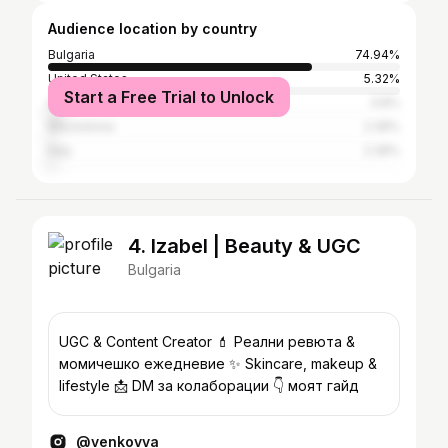
Audience location by country
Bulgaria
74.94%
United States
5.32%
Start a Free Trial to Unlock
United Kingdom
3.8%
Macedonia
2.28%
Italy
2.28%
4. Izabel | Beauty & UGC
Bulgaria
UGC & Content Creator 💄 Реални ревюта &
момичешко ежедневие ✨ Skincare, makeup &
lifestyle 📩 DM за колаборации 👇 моят гайд
@venkovva