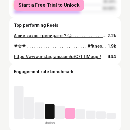
female
35.34%
Start a Free Trial to Unlock
male
64.66%
Top performing Reels
А вие какво тренирате ? 🤔 . . . . . . . . . . . . . . . . . . . . . . . . . . #fitness #helty #yoga #workout #model ##influencerunder10k #bginfluencerstyle #motivation #gymmotivation #gym #mylife #workhard #discoveredudnder20k
2.2k
💗🌸💗 . . . . . . . . . . . . . . . . . . . . . . . . . . #fitnessmotivation #gymgirl #workout #bootychallenge #gym #lifeisgood #natural #messyhair #getfit #fitness #workwithme #likeme #sofia #bulgaria #discoveredudnder20K #fitoutfit #outfitoftheday #outfitfitness #fitnessgirl #fitnessgoals #influencerunder10k #macroinfluencer #microinfluencer #dmforpromo #dmforcollab
1.9k
https://www.instagram.com/p/C7f_tlMoqpl/
644
Engagement rate benchmark
Median