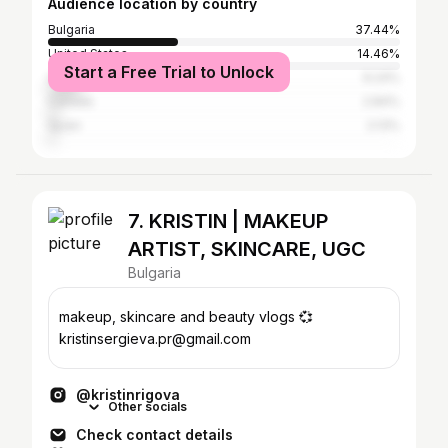
Audience location by country
Bulgaria
37.44%
United States
14.46%
Start a Free Trial to Unlock
United Kingdom
9.24%
Canada
2.84%
Spain
2.13%
7. KRISTIN | MAKEUP
ARTIST, SKINCARE, UGC
Bulgaria
makeup, skincare and beauty vlogs 💞
kristinsergieva.pr@gmail.com
@kristinrigova
Other socials
Check contact details