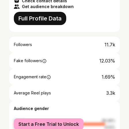
Check contact details
Get audience breakdown
Full Profile Data
11.7k
Followers
12.03%
Fake followers
1.69%
Engagement rate
3.3k
Average Reel plays
Audience gender
female
90.46%
Start a Free Trial to Unlock
male
9.54%