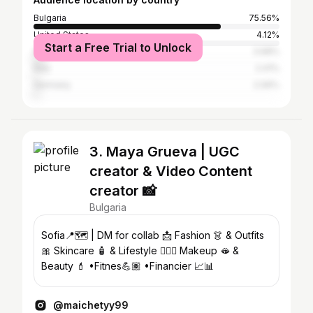
Bulgaria
75.56%
United States
4.12%
Start a Free Trial to Unlock
United Kingdom
3.68%
Italy
2.41%
Germany
2.06%
3. Maya Grueva | UGC
creator & Video Content
creator 📸
Bulgaria
Sofia📍🗺️ | DM for collab 📩 Fashion 👗 & Outfits
🎀 Skincare 🧴 & Lifestyle 🧘🏻‍♀️ Makeup 🫦 &
Beauty 💄 •Fitnes💪🏽 •Financier 📈📊
@maichetyy99