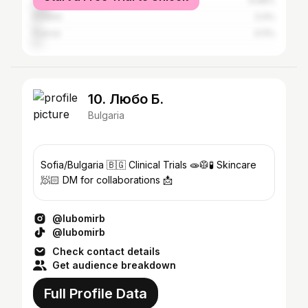
United Kingdom
6.68%
Poland
3.4%
France
3.11%
10. Любо Б.
Bulgaria
Sofia/Bulgaria 🇧🇬 Clinical Trials 🧫🥼🧪 Skincare
🧖🏻 DM for collaborations 📩
@lubomirb
@lubomirb
Check contact details
Get audience breakdown
Full Profile Data