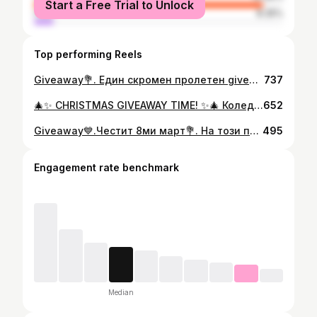
Start a Free Trial to Unlock
male
8.35%
Top performing Reels
Giveaway💐. Един скромен пролетен giveaway по случай рождения ми ден🌺. . Правила🌷. 1.Да ме следвате💐. 2.Да харесате снимката и да тагнете приятелка в коментари. Може да е неограничено стига тага да е различен🌺. 3.За допълнително участие може да споделите в стори и да ме тагнете🪻. . Играта приключва на 27.03🙌💙. . #hellospring #springgiveaway #giveaway #раздаванка #marchgiveaway
737
🎄✨ CHRISTMAS GIVEAWAY TIME! ✨🎄 Коледа няма как да започне по-свежо… освен с лимонада Uludağ под елхата! 💛🍋 И заедно с Uludağ решихме да ви подарим малко празнично настроение и много свежест с един голям giveaway! 🥳 🎁 НАГРАДИ (общо 3-ма печеливши): Всеки печеливш получава: ✨ 2 стека лимонада Uludağ 1L – 1x класическа + 1x без захар ✨ 2 брандирани чаши Uludağ – за най-свежите празнични наздравици 💛 КАК ДА УЧАСТВАШ: 1️⃣ Харесай този пост ❤️ 2️⃣ Последвай @travelandmakeuplovers и @uludag_bulgaria 3️⃣ Отбележи в коментар приятел, с когото би споделил по една ледена лимонада 🍋❄️ (Може да коментираш колкото пъти искаш – всеки нов таг е нов шанс!) 🌟 БОНУС шанс за печалба: Сподели този пост в сторито си и тагни мен + @uludag_bulgaria 💛 ⏰ Играта продължава до 19.12.2025 (включително) 🏆 Печелившите ще бъдат изтеглени и обявени в сторито ми на следващия ден. Нека празниците започнат с нещо свежо, искрящо и супер вкусно! 🍋✨ Успех на всички! 🤍🎄 #giveawaybulgaria #uludag #uludaglimonata #коледенподарък #празничновсел #свежонастроение #лимонаданаволя #travelandmakeuplovers #коледнивълшебства #bulgariangiveaway #winwithus
652
Giveaway💙.Честит 8ми март💐. На този прекрасен празник с @ava.books искаме да напомним на всяка една от вас колко е важно да се грижим за себе си и да си отделяме време. Точно за това и ще подарим тази терапевтична книга като с нея се надяваме да накараме поне едно момиче да се усмихне💐. . Правила🌺. 1.Да следвате мен🌺. 2.Да последвате @ava.books 🌷. 3.Харесайте снимката и тагнете в коментари една ваша приятелка. Това може да е неограничено стига да е с различен таг🪻. 4.За допълнително участие споделете на стори и ни тагнете🌺. . Играта продължава до 15.03💐. . #8march #womansday #tobeawoman #selfcare #march #spring
495
Engagement rate benchmark
Median