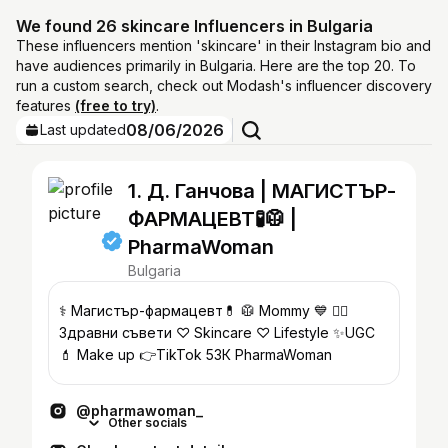
We found 26 skincare Influencers in Bulgaria
These influencers mention 'skincare' in their Instagram bio and
have audiences primarily in Bulgaria. Here are the top 20. To
run a custom search, check out Modash's influencer discovery
features
(free to try)
.
08/06/2026
Last updated
1. Д. Ганчова | МАГИСТЪР-
ФАРМАЦЕВТ🧪🥼 |
PharmaWoman
Bulgaria
⚕️ Магистър-фармацевт💊 🥼 Mommy 💙 👩‍⚕️
Здравни съвети ♡ Skincare ♡ Lifestyle ✨️UGC
💄 Make up 👉TikTok 53К PharmaWoman
@pharmawoman_
Other socials