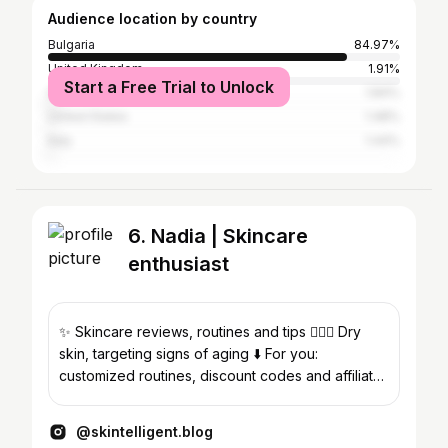
Audience location by country
Bulgaria
84.97%
United Kingdom
1.91%
Start a Free Trial to Unlock
Greece
1.84%
United States
1.48%
Italy
1.44%
6. Nadia | Skincare
enthusiast
✨ Skincare reviews, routines and tips 👱🏻‍♀️ Dry
skin, targeting signs of aging ⬇️ For you:
customized routines, discount codes and affiliate
links
@skintelligent.blog