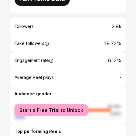
2.9k
Followers
19.73%
Fake followers
6.13%
Engagement rate
-
Average Reel plays
Audience gender
female
90.45%
Start a Free Trial to Unlock
male
9.55%
Top performing Reels