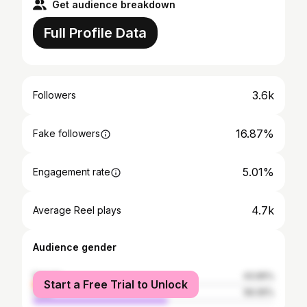
Get audience breakdown
Full Profile Data
3.6k
Followers
16.87%
Fake followers
5.01%
Engagement rate
4.7k
Average Reel plays
Audience gender
female
43.95%
Start a Free Trial to Unlock
male
56.05%