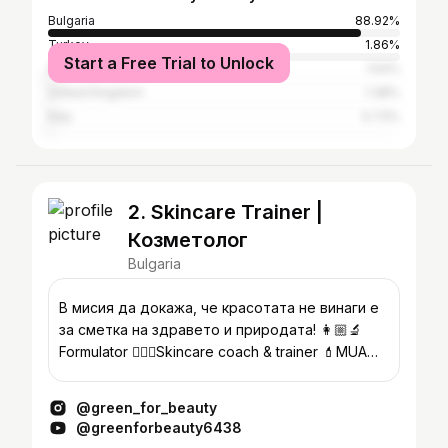
Bulgaria
88.92%
Turkey
1.86%
Start a Free Trial to Unlock
Greece
1.54%
United Kingdom
1.38%
Italy
0.73%
2. Skincare Trainer |
Козметолог
Bulgaria
В мисия да докажа, че красотата не винаги е
за сметка на здравето и природата! 👩🏼‍🔬
Formulator 💆🏼‍♀️Skincare coach & trainer 💄MUA
@greenmakeupstudio
@green_for_beauty
@greenforbeauty6438