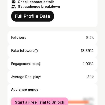
Check contact details
Get audience breakdown
Full Profile Data
8.2k
Followers
18.39%
Fake followers
1.03%
Engagement rate
3.1k
Average Reel plays
Audience gender
female
94.27%
Start a Free Trial to Unlock
male
5.73%