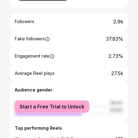
2.9k
Followers
37.83%
Fake followers
2.73%
Engagement rate
27.5k
Average Reel plays
Audience gender
female
38.41%
Start a Free Trial to Unlock
male
61.59%
Top performing Reels