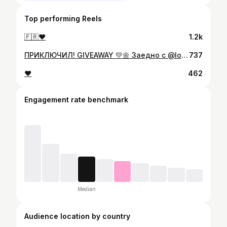
Top performing Reels
🇫🇷❤️
1.2k
ПРИКЛЮЧИЛ! GIVEAWAY 💛🌼 Заедно с @loccitane_bulgaria искаме да подарим на една от вас истинско изживяване с подбрани продукти от бадемовата серия 😍 С копринена текстура, нежен аромат и дълбока хидратация, серията с бадем е истински ритуал за грижа, който събужда сетивата и успокоява ума 💛 Комплектът, който ще зарадва една от вас, включва стягащо олио с бадем, олио с блестящи частици за тяло с бадем, ексфолиращ душ гел с бадем и гуа ша за тяло 😍 Ето как да участвате: 💛 последвайте мен и @loccitane_bulgaria 💛 харесайте този пост 💛 тагнете една приятелка 📅 Краен срок за участие: 31.07.2025 ✨ Ще обявя победителя: на 31.07.2025 на стори и ще се свържа лично с него 🥰 Успех 💛🥰 -------------------------------------------- ‼️Giveaway-ът не е спонсориран, администриран или свързан с Instagram. Победителят ще бъде избран на случаен принцип. Продуктът е с промоционална цел и не заменя професионален медицински съвет. Ако имате алергии или специфични проблеми със кожата, консултирайте се с дерматолог преди употреба. Участието е валидно само за лица над 18 години, живеещи в България. При еднакви коментари се зачита веднъж.
737
❤️
462
Engagement rate benchmark
Median
Audience location by country