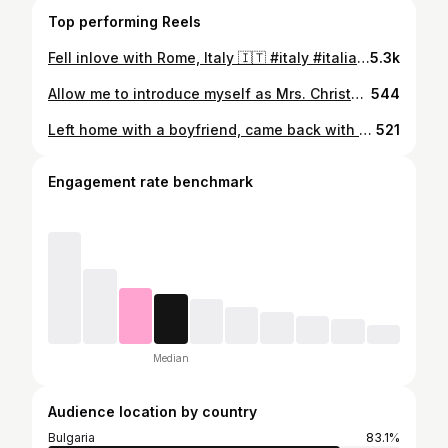
Top performing Reels
Fell inlove with Rome, Italy 🇮🇹 #italy #italia #love #travel #instagood #photography #picoftheday #ig #photooftheday #nature #instagram #spring #like #roma #art #photo #food #rome #travelphotography #landscape #follow #fashion #igersitalia #madeinitaly #bhfyp #europe #beautiful #instalike
5.3k
Allow me to introduce myself as Mrs. Christakoudy 🤍💫👰‍♀️
544
Left home with a boyfriend, came back with a fiancè 💁🏻‍♀️❤️💍
521
Engagement rate benchmark
Median
Audience location by country
Bulgaria
83.1%