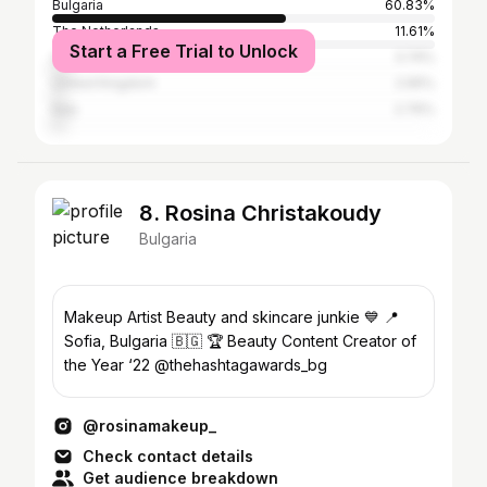
Bulgaria
60.83%
The Netherlands
11.61%
Start a Free Trial to Unlock
United States
3.74%
United Kingdom
2.95%
Italy
2.76%
8. Rosina Christakoudy
Bulgaria
Makeup Artist Beauty and skincare junkie 💙 📍
Sofia, Bulgaria 🇧🇬 🏆 Beauty Content Creator of
the Year ‘22 @thehashtagawards_bg
@rosinamakeup_
Check contact details
Get audience breakdown