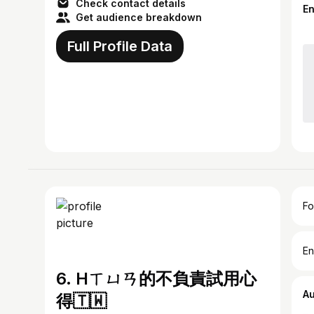
Check contact details
E
Get audience breakdown
Full Profile Data
Fo
En
6. Hㄒㄩㄢ的不負責試用心
A
得🇹🇼