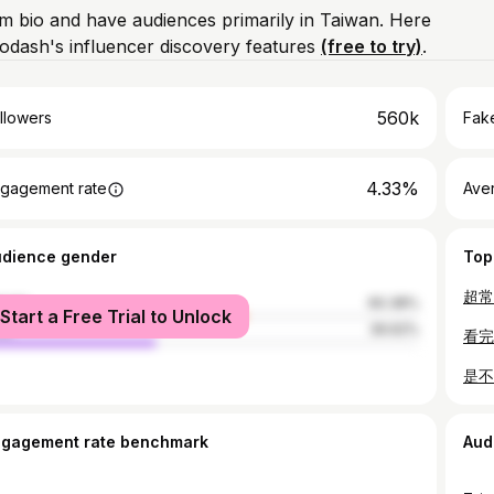
am bio and have audiences primarily in Taiwan. Here
odash's influencer discovery features
(free to try)
.
560k
llowers
Fake
4.33%
gagement rate
Ave
udience gender
Top
male
60.38%
Start a Free Trial to Unlock
le
39.62%
ngagement rate benchmark
Aud