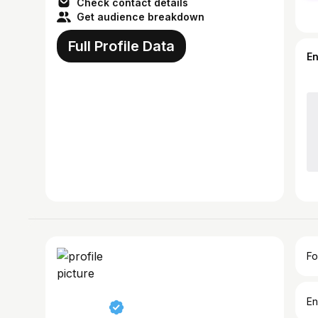
Check contact details
Get audience breakdown
Full Profile Data
E
Fo
En