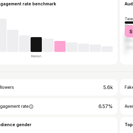
ngagement rate benchmark
Aud
Taiw
Chin
S
Unit
Mala
Jap
Median
5.6k
llowers
Fake
6.57%
gagement rate
Ave
udience gender
Top