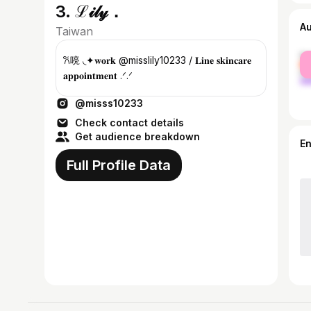
3. ℒ𝒾𝓁𝓎．
A
Taiwan
fe
𐙚喨 ◟✦𝐰𝐨𝐫𝐤 @misslily10233 / 𝐋𝐢𝐧𝐞 𝐬𝐤𝐢𝐧𝐜𝐚𝐫𝐞
ma
𝐚𝐩𝐩𝐨𝐢𝐧𝐭𝐦𝐞𝐧𝐭 .ᐟ‪‪.ᐟ
@misss10233
Check contact details
Get audience breakdown
E
Full Profile Data