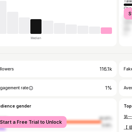
Taiw
Chin
S
Jap
Unit
Italy
Median
116.1k
llowers
Fake
1%
gagement rate
Ave
udience gender
Top
male
90.81%
Start a Free Trial to Unlock
le
9.19%