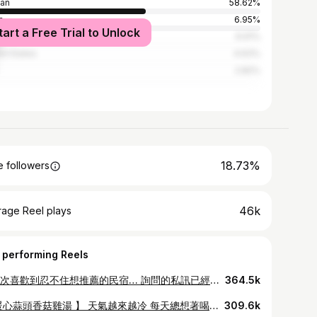
an
58.62%
a
6.95%
tart a Free Trial to Unlock
an
6.91%
ed States
4.63%
2.82%
18.73%
 followers
46k
rage Reel plays
 performing Reels
第一次喜歡到忍不住想推薦的民宿… 詢問的私訊已經破百了🫣 環境超棒、房型漂亮、舒適乾淨、 食物好吃、兒童友善、寵物友善！ 用心維護生態又這麼美的民宿～就是 @3jd_home_2 ✨ 我們兩天分別入住了 Villa & 花園別館 體驗到兩個房型不同風格與特色 非常滿意～而且好新、好漂亮、好乾淨！ 喜歡 白天冷泉、晚上溫泉 的規劃（真的山泉水） 喜歡 Villa與戶外水池都是兒童非常友善的高度（大人不會累） 喜歡 孩子們可以近距離接觸小動物與昆蟲 喜歡 有電動車、卡丁車、吉普車可以玩（有分年紀） 喜歡 大人免費一杯啤酒（是啤酒機哦） 喜歡 有附下午茶、晚餐、早餐，食材有誠意，而且新鮮 喜歡 晚上有營火可以烤棉花糖、爆米花 喜歡 服務人員們都很親切熱心 這次入住覺得整體好棒又好開心～👧🏻👦🏻都不想回家了！ 兩個房型都很棒 但我自己更喜歡超大私人泳池的Villa 感覺親朋好友一起聚在這裡一定超級幸福！（還有電動麻將） *園區白天比較多小黑蚊，記得帶厲害一點的防蚊液。 *距離日月潭與九族文化村都很近。 *純分享，不接受互惠與業配。 但歡迎推薦或自薦，喜歡的話我會無償且用心分享：）
364.5k
【 暖心蒜頭香菇雞湯 】 天氣越來越冷 每天總想著喝上一碗香氣十足～口感濃郁的湯品 就會覺得很溫暖很幸福 這次分享我個人非常喜愛的雞湯 蒜頭這樣煮真的超級香 我自己都會克制不住喝上三四碗 明天就煮給家人喝～溫暖他們吧:) - 食譜： 土雞肉腿半隻 2份 蒜頭 240克 乾香菇 15朵 紹興酒 適量 鹽巴 適量 - 步驟： 熱油熱鍋後 雞肉皮朝下乾煎，撒一點鹽煎至金黃 然後下一半蒜頭、香菇，炒至蒜頭呈現金黃 ( 乾香菇須先用水泡開 ) 加入熱水、另一半蒜頭、泡過香菇的水 持續滾煮20分鐘 加入適量紹興酒，大火滾一下至酒精揮發 ( 沒有的話米酒也可以，香氣不同 ) 最後放入適量鹽巴調味 完成！
309.6k