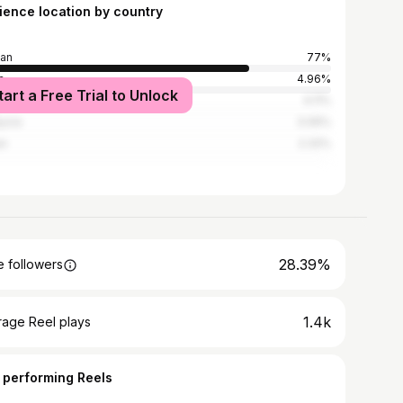
ience location by country
an
77%
a
4.96%
tart a Free Trial to Unlock
ed States
4.11%
ysia
3.06%
an
2.32%
28.39%
 followers
1.4k
rage Reel plays
 performing Reels