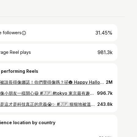
31.45%
 followers
981.3k
rage Reel plays
 performing Reels
超常被說長得像娜諾！你們覺得像嗎？🤣🎃 Happy Halloween 👻 快留言tag朋友來幫我看看 是不是真的有像？打幾分💯🥹 連泰國朋友都說真的很像🤣 昨天打扮完看鏡子也覺得蠻滿意！ 最不滿意的應該就是假髮的部分， 長度有點不夠（但也還行啦） 🙋你們今年有變裝嗎？怎麼過萬聖節呢？ 留言告訴我！ #nanno #娜諾 #girlfromnowhere #轉學來的女生 #เด็กใหม่ #แนนโน๊ะ #萬聖節 #🎃 #👻 #halloween BGM: tiktok kukombo / Get into you-Dojacat
2M
看完像小朋友一樣開心😆 #🇯🇵 #tokyo 東京最有趣展覽‼️ 無敵歡樂 超級好玩✨好像回到小時候… 快tag你最可愛的朋友一起來玩😻 🙋你也想要玩玩看嗎？ 跟著影片一起試試吧🤣 📍デザインあ展neo 🚇虎之門之丘 Toranomin Hills 📅 -2025/9/23 ⏰ 10:00-19:00 🏠 虎ノ門ヒルズ ステーションタワー 45F TOKYO NODE GALLERY 🎟️ 成人 ¥2,500 #東京 #日本 #japan #あ展
996.7k
是不是這才是科技真正的意義😭✨ #🇯🇵 狠狠地被溫暖到了🥹 快@朋友一起去東京跟他們聊聊天💬 📍DAWN | Avatar Robot Cafe ver.β 🚇 JR新日本橋 @dawncafe2021 #日本 #東京 #japan #tokyo #robot
243.8k
ience location by country