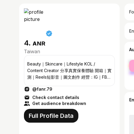
Fo
En
4. ғᴀɴʀ
A
Taiwan
fe
Beauty｜Skincare｜Lifestyle KOL /
ma
Content Creator 分享真實保養體驗 開箱｜實
測｜Reels短影音｜圖文創作 經營：IG｜FB｜
BLOG 📩Email：fendi817987s@gmail.com
@fanr.79
🎁IG私訊小盒子 #合作私訊 #品牌合作 #開箱
分享
Check contact details
E
Get audience breakdown
Full Profile Data