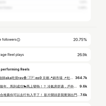
ysia
1.22%
ed States
0.99%
20.75%
 followers
26.9k
rage Reel plays
 performing Reels
#化妝師aka吃貨ray桑 🇯🇵 ep9 京都📍錦市場 📌牡蠣屋 錦 だいやす 〒604-8125 京都府京都市中京区中魚屋町509 就在錦市場的入口不遠處很好找 會先看到師傅在吧檯撥牡蠣 蠻推薦點三種不同風味 都很新鮮還蠻鮮甜的（我沒跑廁所為評斷標準🤣） 我們也點了其他盤熱食 但我覺得點生蠔&炸牡蠣就好 📌麺匠 一粒万倍 寺町店 〒600-8031 京都府京都市下京区貞安前之町586 寺町綾小路ビル 1階 無意間放大google map找到的 結果成為我這次吃的這麼多間拉麵店 雞白湯第一名 然後我跟旅伴在這次日本吃拉麵都會再點一碗飯 這個叉燒飯有微微炭香很好吃肉也不會切太小塊 很讚存起來 #food #foodie #japan #japanfood #kyoto #京都 #日本 #京都美食 #京都景點
364.7k
過了個年。馬到成功🐎馬上變熱！？ 冷氣房舒適，戶外整個大流汗 誰會這樣妝髮完整去象山！一切都意外啊～ 信義區開會完，本來想跟攝影師朋友約下午茶聊天，結果她直接背著相機說：「走，去戶外不要一直待在室內吧！」 拍照行程我也是很ok的，但沒想到她的戶外居然是爬象山？！！ 半路想說這熱瘋的氣溫混著我的汗鐵定出油脫妝 結果連相機這麼高清看 妝沒有位移還是依然完整！衛生紙壓掉汗還是一尾活龍 直接通過底妝實測欸 那天用的是 KATE 極輕感持久粉底液。 一擠出來是水潤絲滑的質地，推開後轉為乾爽霧面， 成膜後不是厚重遮蓋，而是很輕盈又貼膚， 我是混合肌，下午額頭鼻翼鐵定出油， 用這瓶有感減少出油脫妝的狀況，而且也不會因為流汗就斑駁暗沉。 重點是清爽不悶，長時間帶妝也沒有負擔， 還有 SPF30 PA+++，日常外出很夠用 一共四色我用04，配上KATE的粉底刷 長時間維持零油光、零粉感的自然透亮 嫩顏膨膨眼頰盤一盤完成淡顏系眼影+眼下腮紅 超級快又簡單，不用特別技巧 我最喜歡打膨臉中央的那個好氣色 柔霧粉末與Q軟質地 只要用修容刷一起刷幾筆就完成 對我工作常常外景、陽光曝曬、多點移動的我來說 持妝型粉底不只是加分，是基本配備！ 如果你也很會出油流汗，需要足夠遮瑕力的妝感，這瓶真的值得試試。 momo即日起至3/31 單件77折，指定品滿$399折$60，多入組73折起 滿額再送贈品、mo幣，數量有限送完為止！ #極輕感持久粉底液 #輕盈服貼無粉感 #刷具松本清獨家販售 @kate.tokyo.official_tw
9.6k
這組合推薦你可以去打包入手了！ 影片開頭是我實測出門帶妝10小時的持妝度！ 開架彩妝真的越做越好，我實測這天的天氣悶熱到不行！ 這次挑戰的是KATE最新的零瑕美肌持妝膜組”毛孔神隱妝前乳”＋”幻象零瑕粉底液” 我自己是混合肌，T字鼻翼很容易出油 最怕底妝暗沉或脫妝 所以底妝前我本來就會習慣上妝前乳 KATE新出的這款妝前乳概念不是把毛孔填滿 而是針對不同肌膚在毛孔上鋪一層薄膜 維持油水平衡，真的有感舒服 一看比較就知道有沒有妝前乳真的有差 我用混合肌款只上右臉，出門一整天還吃了麻辣鍋 最後聊個太忘我，回到家才發現已經帶妝10小時！ 左臉沒第一步驟打底的鼻翼眼角有點微微脫妝，出油量也比較多一點點 但右臉有使用妝前乳，底妝依然貼得牢牢的 粉底液的質感我也很喜歡，高遮瑕卻不厚重 完妝後是自帶柔光感的半霧面 兩個一起疊擦完全是加分 覺得這個零瑕美肌持妝膜組很像可靠的日常隊友 可以專心跑行程不用一直照鏡子補妝 最後一系列全部是KATE的明星熱賣品 快去你家附近藥妝店巡田水 跟我分享你們用起來的心得！ 優惠資訊以通路官網公布為準 @kate.tokyo.official_tw #零瑕美肌持妝膜組 #毛孔神隱妝前乳 #幻象零瑕粉底液 #長效不脫妝 #怪獸級持色唇膏 #不沾杯 #不掉色
7.6k