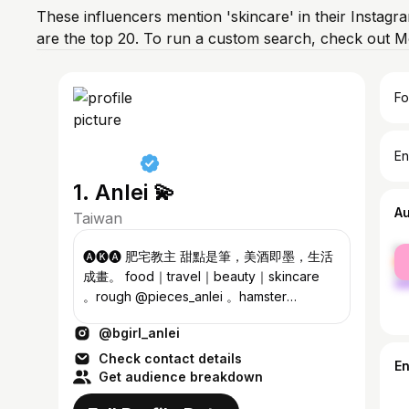
These influencers mention 'skincare' in their Instagr
are the top 20. To run a custom search, check out M
Fo
En
1. Anlei 💫
A
Taiwan
fe
🅐🅚🅐 肥宅教主 甜點是筆，美酒即墨，生活
ma
成畫。 food｜travel｜beauty｜skincare ⠀
。rough @pieces_anlei 。hamster
@kaicho420 。WSET L2 ／INFJ ／NTU
@bgirl_anlei
Check contact details
E
Get audience breakdown