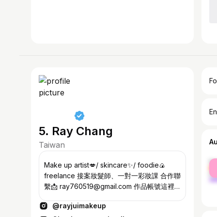
Fo
En
5. Ray Chang
A
Taiwan
fe
Make up artist💋/ skincare✨/ foodie🍙
ma
freelance 接案妝髮師、一對一彩妝課 合作聯
繫📩 ray760519@gmail.com 作品帳號這裡
看💫2026婚禮歡迎訊問 @rayjui_makeup
@rayjuimakeup