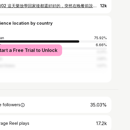
. 04/02 這天樂放學回家後都還好好的，突然在晚餐前說膝蓋痛，開始不願意自己走路，需要我們攙扶著他才能慢慢走。 我和老公不斷回想各種會造成樂受傷的可能，明明稍早還好好的，還可以爬樓梯…怎麼會這樣？ 04/03 因為沒有任何外傷，與老師確認過在學校也沒有跌倒，但膝蓋有輕微浮腫的感覺，所以我們隔天馬上帶到骨科診所就診。 醫師照X光看骨頭都是正常的，當下也找不到原因，只能開外擦舒緩的藥膏，並要我們留意情況，有必要的話建議到大醫院的兒童骨科檢查。 回到家後樂還是一直喊痛，查詢長庚兒童骨科連假前已無門診可以掛號了，我們下午又再帶到另外一間骨科診所照超音波，膝蓋看起來也都正常，醫師也是請我們持續觀察，並注意孩子有沒有發燒。 04/04 這天樂說有感覺好了一些，也願意自己走路了，但是有點拖著右腳在走路的。我們當時認為，在沒有吃藥的前提之下就開始好轉了，且骨頭既沒有受傷、表面也沒有外傷，或許他可能只是輕微的扭傷？或許明天又會再更好了？ 04/05 樂情況開始變差，甚至下午開始只願意坐躺在沙發上，而且晚上洗澡時還痛到大哭，在冰敷後可以睡著，但半夜居然痛醒，然後無法再入睡，這時我們非常緊張，決定半夜開車到長庚急診。 在車上樂一直哭著喊痛，一動到就痛，非常心疼！醫生幫我們做了抽血檢查，報告出來數值是正常的，也判斷不出什麼情況，只能請我們再繼續觀察，但有幫我們掛號最快的兒童骨科，做更進一步的檢查。 這時候我和老公真的感到慌張與無助，那種恐慌來自於…看了三個醫師卻還是不知道我們的兒子怎麼了，我們想幫他，但我們卻不知道怎麼幫他…。 這幾天我們上網搜遍各種可能，盡可能的提供給醫師參考，但沒有看到症狀完全一樣的。 老公還特別帶著樂的衣服去收驚、求平安符，希望一切可以有個眉目。 04/06 晚上睡前我們發現他開始低燒，想著真的等不了連假後的骨科了，再度開車改前往馬偕醫院急診。 醫師判斷後認為情況不對，建議我們直接辦理住院做檢查，我們也認為這樣是最好的方式。 當時晚上12點左右，我們一起在急診室中等病房，我抱著樂，他累到睡在我懷裡，腦海中想過各種最壞的可能。 我告訴自己，再壞的結果我都會面對與接受，那麼我就不怕聽到什麼不好的事情了。 / 住院後主治醫師與兒童骨科外科醫師隨即幫樂安排檢查，其中包含全身骨骼與發炎反應的斷層掃描，還有核磁共振。 因為不是安排就可以馬上排到，所以在等待時，某天晚上兒童骨科醫師來病房看樂。他很仔細的幫樂整隻腳做檢查，結果是髖關節的地方積水！ 原來樂根本不是膝蓋有問題，只是因為髖關節的積水會影響到整隻腳，所以感受上會痛在膝蓋與大腿。 原因有可能是樂在一周前感冒發燒，有些孩子可能會因病毒發燒影響導致關節處積水。 醫師直接現場拿針筒幫樂抽積水出來做細菌培養。 如果是陰性，抗生素治療即可； 如果是陽性，很大機率要開刀清除。 在等報告的過程中很煎熬，想到他小小的身軀可能要開刀，非常捨不得。但一方面也很感謝醫師的專業與經驗，終於幫孩子找到了原因。 慶幸的是在等報告的幾天中，樂已經因為在點滴中開始加入抗生素了而開始好轉，一天比一天不痛，也開始願意嘗試自己走路，甚至最後還可以正常行走了，我跟老公也才放下心來。 就在04/12這天，醫師查房時說細菌培養結果是「陰性」，斷層掃描報告也正常，可以出院了！ 當時我在外面開會，收到消息時真的非常感動與激動！ 有種籠罩著的烏雲終於散開的感覺，開完會馬上去接樂一起出院！ / 目前樂已經完全恢復了！ 這幾天不好意思讓大家擔心了，也感謝好多人給了我們這麼多的慰問及打氣！ 整整11天…身為父母的我們看著健康活潑的孩子，變成好幾天只能躺在床上完全無法行走…我只要想到都會流眼淚。但我只能偷偷哭，我也不敢跟老公說，我擔心我們會在這個時刻一起陷入悲觀的情緒中，我不想這樣。 還好最後的結果是非常好的，也由衷感謝馬偕醫院所有醫師與護理人員，不論是當時的兒童急診科醫師、主治醫師、兒童骨科外科醫師、小兒科醫師、每一位護理師，還有陪同我們去做檢查的傳送人員媽媽們，真的都非常有耐心的與同理心，雖然你們大概不會看到這則貼文，但我真心感謝你們所有人。 回到家後，睡覺時我們一家四口躺在床上。 其實我已經是一個隨時都很感恩與知足的人了，但那一刻還是被這一切給感動到….，這一切是那麼平凡，但卻如此珍貴。 我想人生就是這樣吧！ 最值得珍惜的事物往往不是我們所追求的，而是我們已經擁有的。 願這小小的經歷，都能讓我們對所有人事物更加珍惜，把握當下。 願所有孩子健康平安
12k
ience location by country
an
75.92%
a
6.66%
tart a Free Trial to Unlock
ysia
5.21%
an
2.81%
ed States
1.47%
35.03%
 followers
17.2k
rage Reel plays