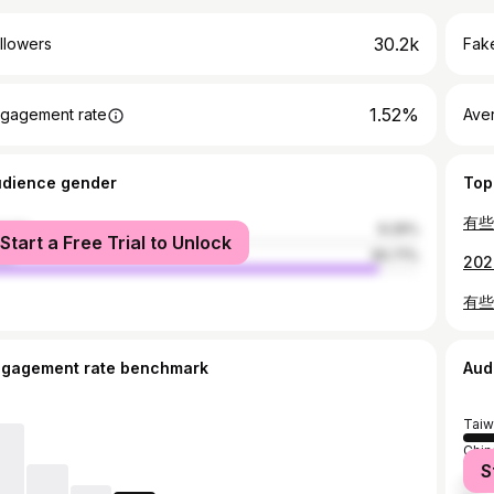
30.2k
llowers
Fake
1.52%
gagement rate
Ave
udience gender
Top
male
9.29%
Start a Free Trial to Unlock
le
90.71%
ngagement rate benchmark
Aud
Taiw
Chin
S
Jap