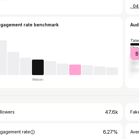
ngagement rate benchmark
Aud
Taiw
Chin
S
Mala
Jap
Unit
Median
47.6k
llowers
Fake
6.27%
gagement rate
Ave