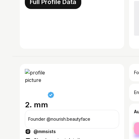
Full Profile Data
Fo
En
2. mm
A
Founder @nourish.beautyface
fe
@mmsists
ma