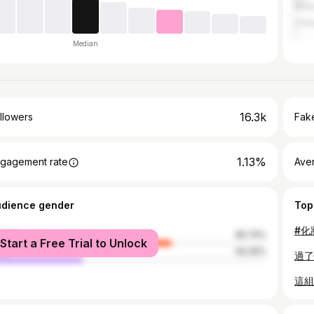
Mala
Unit
Median
16.3k
llowers
Fake
1.13%
gagement rate
Ave
udience gender
Top
male
65.74%
Start a Free Trial to Unlock
le
34.26%