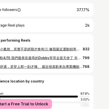
37.17%
 followers
2k
rage Reel plays
 performing Reels
有些小尷尬，其實不是經期才會有🙂‍↕️ 像我最近運動頻率變高，深蹲、跳繩那種大動作的時候 真的很怕那種「微微的感覺」出現… 以前都會默默分心😅 但現在我直接換上 @depareetaiwan 的無痕抗菌防輕漏冰肌內褲 真的差很多。 DeParee蒂巴蕾防輕漏冰肌內褲最有感的是 👉 防輕漏 一滴不漏 的安心感 就算是那種非經期的小狀況 也不用一直確認、一直擔心 而且它是那種 穿瑜伽褲也完全不尷尬的「無痕感」 貼身、輕薄、完全不會有線條 ✔ 重訓深蹲不卡卡 ✔ 跳繩也不用分心 ✔ 日常穿一整天都很自在 有時候打噴嚏、笑太瘋（懂的都懂🤣） 也不會再有那種瞬間的緊張感 另外我自己很在意的 是私密處的悶跟不舒服 這款真的很透氣，穿一整天也不會有負擔 就是那種 你平常不會特別注意它 但少了它會很沒安全感的存在🫶🏻 如果妳也是 ✔ 運動會擔心微滲漏 ✔ 日常偶爾有小尷尬 ✔ 想找「穿了像沒穿但很安心」的內褲 真的可以試試看這款。 📍尺寸我穿的是L號 📍中高腰版型真的有修飾到小腹👍 @depareetaiwan #無痕內褲 #蒂巴蕾內褲 #防輕漏 #抗菌不癢 #一滴不漏
832
2026/4/15 我們最善良最乖的Dobby哥哥去當天使了 辛苦你了這14年 很愛你 你會永遠在我心裡 回家了 不痛了 下輩子我們再相見
799
有些舒適，是穿上那一刻才懂。 最近很喜歡來自專業機能襪品牌FOOTER新推出的子品牌TERSI，把「內在的自在」這件事，做得很細膩。 每天最貼近肌膚的單品，其實最懂妳。 我穿的是 純棉高衩三角褲（Urban 純棉高衩三角褲）。 高腰設計搭配寬織帶，輕輕貼合在腰際，沒有壓迫感，卻多了一份安穩。 高衩剪裁讓腿部線條自然延展，比例看起來更俐落，活動時也很自在 ——不論是在房間裡伸展、跳舞，或只是隨意地在家走動，都能感覺到布料隨著身體流動。 純棉材質真的很加分。 透氣、輕柔，貼膚卻不悶熱，連敏感肌都能安心穿著。 而且全系列都有抗菌抑味機能，從早到晚維持清爽，這種安心感，是一整天情緒穩定的小細節。 我很喜歡它把「機能」藏在日常裡。 不是張揚的存在，而是在妳專注生活時，默默給妳支持。 寬織帶露出一點邊緣時，反而成為穿搭的一部分——有點美式、有點率性，也可以是慵懶日常。 原來，內褲也能是一種風格。 全系列五段尺碼 S / M / L / XL / 2XL，每件都是獨立包裝。 拆開的瞬間有種儀式感，送禮或自己收藏都很剛好。 對我來說，TERSI 不只是內著品牌。 它更像一種提醒—— 在外在角色切換之間，別忘了回到自己，感受身體最真實的回應。 當妳由內而外都自在，展現的樣子，自然就是最自信的樣子。 官網：🔎TERSI @tersi_official @footer_tw #TERSI #內在的自在 #內褲 #穿搭
768
ience location by country
an
87.8%
a
3.02%
tart a Free Trial to Unlock
an
2.79%