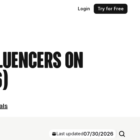
Login
Try for Free
luencers on
6)
als
07/30/2026
Last updated