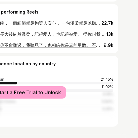
 performing Reels
有時候，一個細節就足夠讓人安心， 一句溫柔就足以撫平我所有的倔強。 我不說，只希望你懂。
22.7k
願你長大後依然溫柔，記得愛人，也記得被愛。 從你叫我第一聲「媽媽」開始，世界就多了一個最值得守護的理由
13k
你說你不會難過，我聽見了，也相信你是真的勇敢。 不管你快樂或難過，媽媽都會在你身邊，聽你說、抱著你。 因為我們的家，從來不只是誰在不在，而是愛一直都在。
9.9k
ience location by country
an
21.45%
11.02%
tart a Free Trial to Unlock
ysia
6.18%
ed States
5.84%
a
5.25%