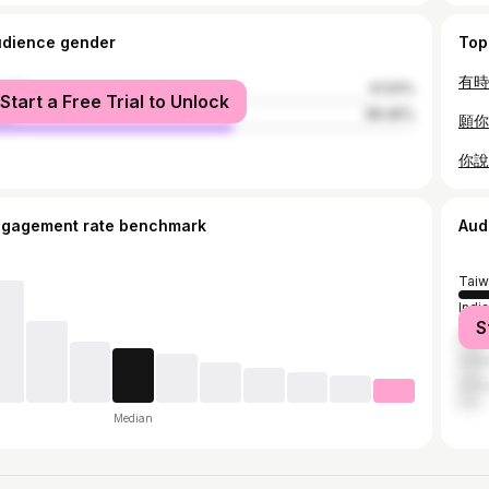
udience gender
Top
male
41.54%
Start a Free Trial to Unlock
le
58.46%
ngagement rate benchmark
Aud
Taiw
India
S
Mala
Unit
Chin
Median