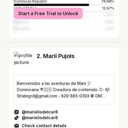
Dominican Republic
74.68%
United States
12.97%
Start a Free Trial to Unlock
Spain
2.37%
Argentina
1.58%
Colombia
1.27%
2. Marii Pujols
Bienvenidos a las aventuras de Marii 🎈
Dominicana 🌴🇩🇴 Creadora de contenido. C- 📪
Strategrd@gmail.com - 829-885-0393 🛑 DM
INTERCAMBIOS O PUBLICIDAD
@marielisdelcar8
@marielisdelcar8
Check contact details