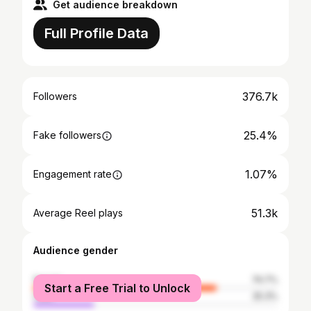
Get audience breakdown
Full Profile Data
376.7k
Followers
25.4%
Fake followers
1.07%
Engagement rate
51.3k
Average Reel plays
Audience gender
female
74.7%
Start a Free Trial to Unlock
male
25.3%