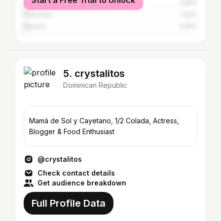
Start a Free Trial to Unlock
Spain
2.65%
Colombia
1.42%
Mexico
0.91%
5. crystalitos
Dominican Republic
Mamá de Sol y Cayetano, 1/2 Colada, Actress,
Blogger & Food Enthusiast
@crystalitos
Check contact details
Get audience breakdown
Full Profile Data