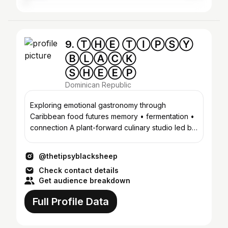
9. ⓉⒽⒺ ⓉⒾⓅⓈⓎ
ⒷⓁⒶⒸⓀ
ⓈⒽⒺⒺⓅ
Dominican Republic
Exploring emotional gastronomy through
Caribbean food futures memory • fermentation •
connection A plant-forward culinary studio led by
Ruth Aquino
@thetipsyblacksheep
Check contact details
Get audience breakdown
Full Profile Data