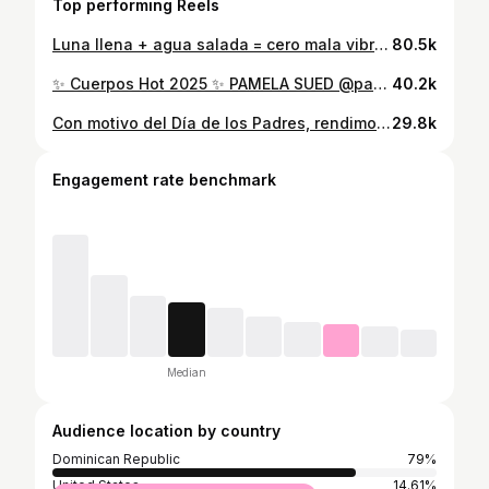
Top performing Reels
Luna llena + agua salada = cero mala vibra 🌝🌊. [Nos tiramos… varias veces… por si acaso]. ✨ Ready para todo lo bueno que viene✨
80.5k
✨ Cuerpos Hot 2025 ✨ PAMELA SUED @pamsued SHARON SUED @sharonsued Producción y estilismo @keytherestevez_ Fotos @joelguzmanf Joyas @gissellemancebord Bañadores @nash_swimwear Makeup @lizamakeupdr @roanmymateo Hair @berbranhair Locación @altosdechavondr #CuerposHot2025 #NocheDeLuz #AltosDeChavon #CasaDeCampo
40.2k
Con motivo del Día de los Padres, rendimos homenaje a la fuerza, el amor y la fe inquebrantable de José Guillermo Sued. Después de dos años de lucha y recuperación en España, José Guillermo Sued regresa a casa por su propio pie. En una emotiva entrevista junto a sus hijas, comparte un mensaje de fe, gratitud y amor por su tierra. “Lo más importante cuando se regresa de un momento tan difícil es saber que Dios ha sido protagonista, que la gente que te quiere ha estado contigo.” ⁠ #Hola #HolaRD
29.8k
Engagement rate benchmark
Median
Audience location by country
Dominican Republic
79%
United States
14.61%