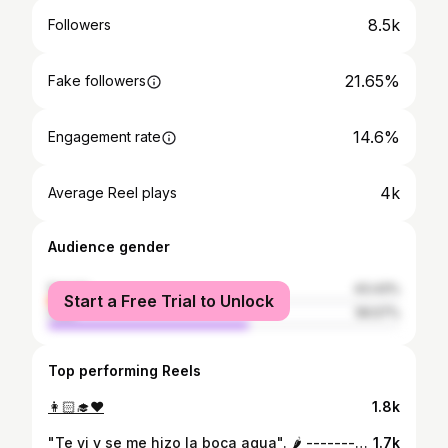
8.5k
Followers
21.65%
Fake followers
14.6%
Engagement rate
4k
Average Reel plays
Audience gender
female
43.43%
Start a Free Trial to Unlock
male
56.57%
Top performing Reels
👩🏻‍🎓❤️
1.8k
"Te vi y se me hizo la boca agua". 🌶 -------- @rosangela_diaz2 💅
1.7k