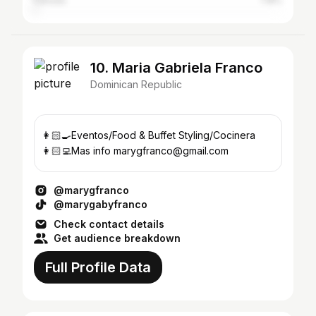
Canada
1.18%
10. Maria Gabriela Franco
Dominican Republic
👩🏻‍🍳Eventos/Food & Buffet Styling/Cocinera
👩🏻‍💻Mas info marygfranco@gmail.com
@marygfranco
@marygabyfranco
Check contact details
Get audience breakdown
Full Profile Data