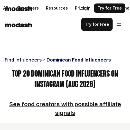
API
Customers
Resources
Pricing
Login
Request a demo
Try for Free
Try for Free
Find Influencers
Dominican Food Influencers
Top 20 Dominican Food Influencers on
Instagram (Aug 2026)
See food creators with possible affiliate
signals