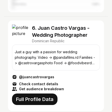
Colombia
1.58%
6. Juan Castro Vargas -
Wedding Photographer
Dominican Republic
Just a guy with a passion for wedding
photography. Video -> @pandafilms.rd Families -
> @castrovargasphoto Food -> @foodvibesrd
Dominican🇩🇴. 🐻 ❤️ 🐼
@juancastrovargas
Check contact details
Get audience breakdown
Full Profile Data