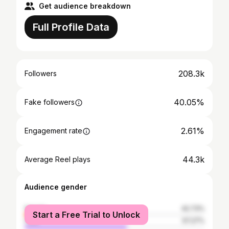
Get audience breakdown
Full Profile Data
208.3k
Followers
40.05%
Fake followers
2.61%
Engagement rate
44.3k
Average Reel plays
Audience gender
female
42.73%
Start a Free Trial to Unlock
male
57.27%