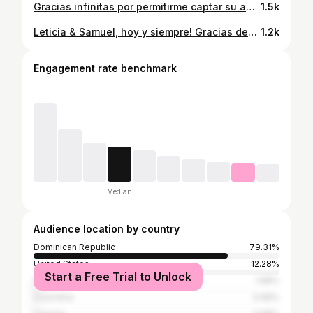
Gracias infinitas por permitirme captar su amor!! Lynn & Carlos, nos vemos esta tarde!
1.5k
Leticia & Samuel, hoy y siempre! Gracias desde el corazón por mostrarme su amor. Verlos sonreír tan ferviente y mirarse tan genuinamente ha sido un placer que me ha dejado con ganas de más 📸
1.2k
Engagement rate benchmark
Median
Audience location by country
Dominican Republic
79.31%
United States
12.28%
Start a Free Trial to Unlock
Spain
1.88%
Colombia
0.68%