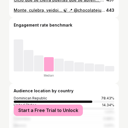
Monte, culebra, veidoi… 🍃 📍 @chocolatejunglerd
443
Engagement rate benchmark
Median
Audience location by country
Dominican Republic
78.43%
United States
14.34%
Start a Free Trial to Unlock
Spain
1.23%
Colombia
0.86%
Mexico
0.61%