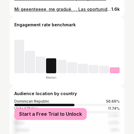
Mi geeenteeee, me gradué. . . Las oportunidades no solo se esperan, sino también se provocan. Mientras unos escuchan venir el tren desde su sofá, otros ya vamos en el.
1.6k
Engagement rate benchmark
Median
Audience location by country
Dominican Republic
56.66%
United States
11.74%
Start a Free Trial to Unlock
Panama
4.33%
Brazil
3.23%
Jamaica
1.91%