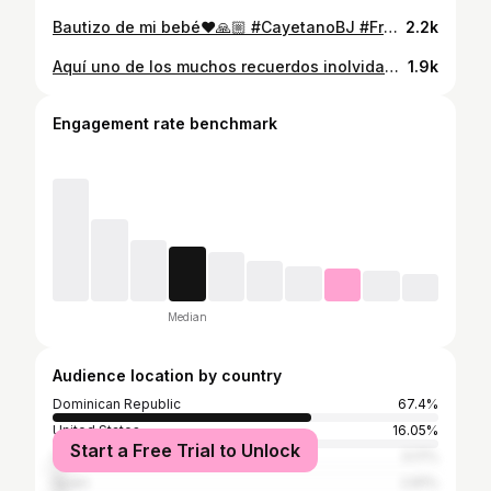
Bautizo de mi bebé❤️🙏🏼 #CayetanoBJ #Frescolitos
2.2k
Aquí uno de los muchos recuerdos inolvidables con mi papá, feliz día del padre a mi papi amado, el que me hace reír, el que me pone de mojiganga a hacer cuentos, a imitar personas, a bailar... el que creyó en mi desde que era niña y seguramente junto a mi madre mi fan número uno! Te amo papi bello, eres my father the hero! happy father’s day! @mimilojimenezcollie
1.9k
Engagement rate benchmark
Median
Audience location by country
Dominican Republic
67.4%
United States
16.05%
Start a Free Trial to Unlock
Venezuela
3.17%
Spain
2.81%