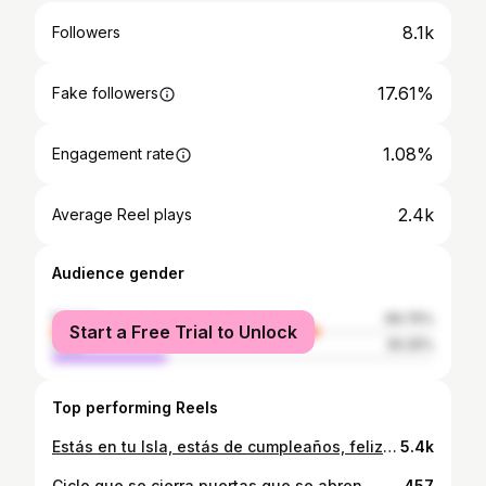
8.1k
Followers
17.61%
Fake followers
1.08%
Engagement rate
2.4k
Average Reel plays
Audience gender
female
69.75%
Start a Free Trial to Unlock
male
30.25%
Top performing Reels
Estás en tu Isla, estás de cumpleaños, feliz de tenerte! 🩵🤍🩵 Te amo manita Yayi! ✨ #isleñas
5.4k
Ciclo que se cierra puertas que se abren… 🍃🤍 | Su eterna aprendiz a subido un escalón más. Hasta aquí nos ha ayudado Dios, y él mismo abre caminos en este mundo que tanto amo, tanto disfruto y Dios usa para tocar vidas. Venimos con más mi gente linda… De cariño y con cariño, Yaya! 🌟
457