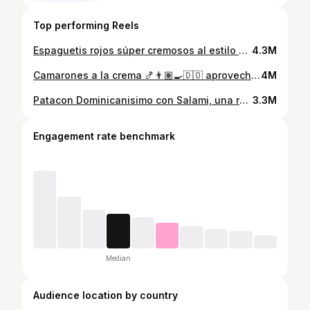
Top performing Reels
Espaguetis rojos súper cremosos al estilo Dominicano, una receta que te sacará de muchos apuros. 🤩🇩🇴👨🏽‍🍳 - En los comentarios etiqueta a esos amigos con los cuales te gustaría hacer estos espaguetis 🤩🔥
4.3M
Camarones a la crema 🍤👨🏽‍🍳🇩🇴 aprovechando que en @sirena los precios de su marca Wala y Zerca son los más económicos, decidí hacer esta receta con ellos y créanme que si valió la pena porque quedó bueno y ahorre dinero (la mejor parte) 🤣🤑💸 - Ellos tienen una #nuevapolítica, que si encuentras un producto de la marca de otro supermercado a un menor precio, te devuelven 3 veces la diferencia pagada, así que ya saben. - En los comentarios etiqueta a quien te deba esta receta y obviamente que sea con productos Wala, frenen para allá y manguen sus productos Wala, que en precio y calidad nadie les gana 😎🤙🏽🔥 #Wala #Sirena
4M
Patacon Dominicanisimo con Salami, una receta ideal para compartir con amigos, hacer para la cena o cualquier momento especial, así como el salami súper especial @induvecard - Guarda la receta, sígueme a mi y a @induvecard y en los comentarios etiqueta a ese amigo que te deba este patacon. 🇩🇴❤️🤩 #InduvecaRD #OrgulloDominicano #SuperEspecial
3.3M
Engagement rate benchmark
Median
Audience location by country