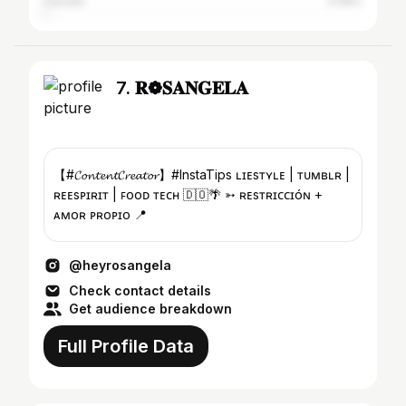
Canada
0.68%
7. 𝐑❁𝐒𝐀𝐍𝐆𝐄𝐋𝐀
【#𝓒𝓸𝓷𝓽𝓮𝓷𝓽𝓒𝓻𝓮𝓪𝓽𝓸𝓻】#InstaTips ʟɪғᴇsᴛʏʟᴇ | ᴛᴜᴍʙʟʀ |
ғʀᴇᴇsᴘɪʀɪᴛ | ꜰᴏᴏᴅ ᴛᴇᴄʜ 🇩🇴🌴 ➳ ʀᴇsᴛʀɪᴄᴄɪóɴ +
ᴀᴍᴏʀ ᴘʀᴏᴘɪᴏ 📍
@heyrosangela
Check contact details
Get audience breakdown
Full Profile Data