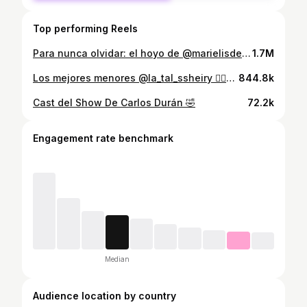
Top performing Reels
Para nunca olvidar: el hoyo de @marielisdelcar8 🤣🤣 😂 @lapiryy1 @lapiryy_ 👩🏻‍💻 @dominican_bcc
1.7M
Los mejores menores @la_tal_ssheiry ❤️‍🔥😍#menores #parati #para #fypage #ace #comidasaludable #jamon #harinadealmendras
844.8k
Cast del Show De Carlos Durán 🤣
72.2k
Engagement rate benchmark
Median
Audience location by country