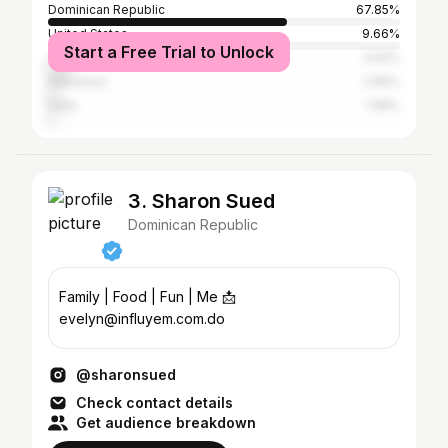
Dominican Republic
67.85%
United States
9.66%
Start a Free Trial to Unlock
Turkey
5.92%
Indonesia
2.96%
India
1.58%
3. Sharon Sued
Dominican Republic
Family | Food | Fun | Me 📩
evelyn@influyem.com.do
@sharonsued
Check contact details
Get audience breakdown