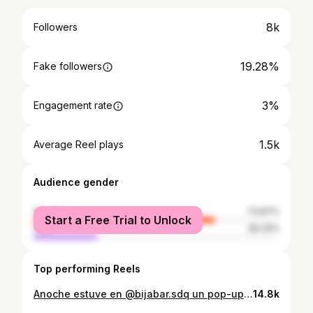
8k
Followers
19.28%
Fake followers
3%
Engagement rate
1.5k
Average Reel plays
Audience gender
female
73.67%
Start a Free Trial to Unlock
male
26.33%
Top performing Reels
Anoche estuve en @bijabar.sdq un pop-up bar que toma lugar durante el @mecaartfair y reúne a chefs increíbles como: Hugo Durán @humoduran Olivier Bur @olivierbur Carla y Guglielmo de @ottantottostudio La directora de la orquesta del menú de anoche fue la extraordinaria Ruth Aquino de @thetipsyblacksheep. Bija cierra este domingo 24 con un brunch imperdible: Cocina inspirada por las influencias dominicana, japonesa y peruana. A cargo de Any Yamasato ‍@anyyamasatof De 12 a 5pm ⏰. Reserva ya y no te pierdas esta experiencia única contactando vía DM. @bijabar.sdq #bijabarsdq #bija #SantoDomingo #mecaartfair
14.8k