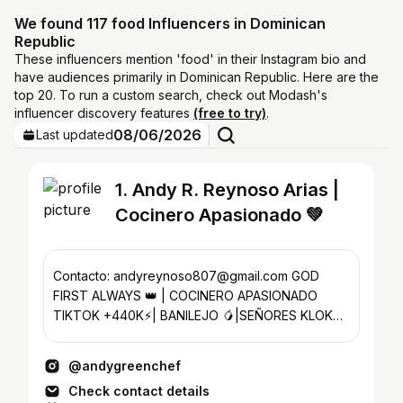
We found 117 food Influencers in Dominican
Republic
These influencers mention 'food' in their Instagram bio and
have audiences primarily in Dominican Republic. Here are the
top 20. To run a custom search, check out Modash's
influencer discovery features
(free to try)
.
08/06/2026
Last updated
1. Andy R. Reynoso Arias |
Cocinero Apasionado 💚
Contacto: andyreynoso807@gmail.com GOD
FIRST ALWAYS 👑 | COCINERO APASIONADO
TIKTOK +440K⚡️| BANILEJO 🥭|SEÑORES KLOK
🇩🇴|
@andygreenchef
Check contact details