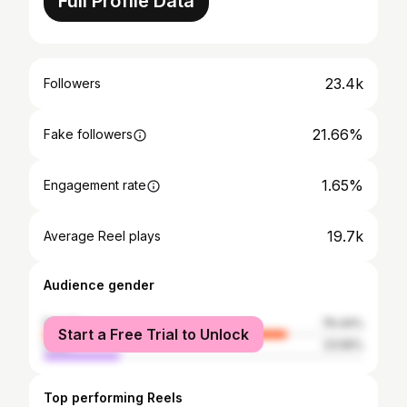
Full Profile Data
23.4k
Followers
21.66%
Fake followers
1.65%
Engagement rate
19.7k
Average Reel plays
Audience gender
female
76.44%
Start a Free Trial to Unlock
male
23.56%
Top performing Reels