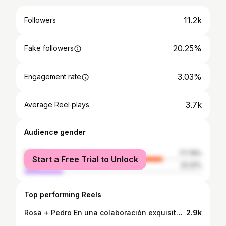
11.2k
Followers
20.25%
Fake followers
3.03%
Engagement rate
3.7k
Average Reel plays
Audience gender
female
77.78%
Start a Free Trial to Unlock
male
22.22%
Top performing Reels
Rosa + Pedro En una colaboración exquisita con @juancastrovargas y @capture.do Venue @quintadominica #prewedding
2.9k