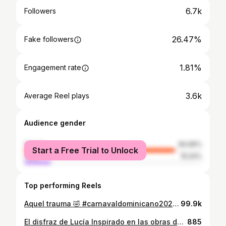
6.7k
Followers
26.47%
Fake followers
1.81%
Engagement rate
3.6k
Average Reel plays
Audience gender
female
84.96%
Start a Free Trial to Unlock
male
15.04%
Top performing Reels
Aquel trauma 🤣 #carnavaldominicano2025 #mommade
99.9k
El disfraz de Lucía Inspirado en las obras de nuestro Cándido Bidó hecho por mamá #carnaval2022
885