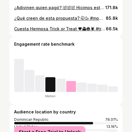
¿Adivinen quien pagó? 🤣🤣🤣 Hicimos este reto en el desayuno, a ver cuanto se aguantaban y quien duraba más sin hablar de sus hijos 🥹.. ¿quién creen que perdió? 🤣🤣🤣 Ps: Había una hasta nerviosa🤣 #funmoms #momlife #mommychallenge
171.8k
¿Qué creen de esta propuesta? 🤭🥳 #momslife #justforfun #funnyvideos #momlife @nicolemtorres @raisingallegrayandres @sarah.ricarth @sarahlopezjorge @valenavellaneda @nona_bolonotto @claudia_santelises @mamipulpord
85.8k
Cuesta Hermosa Trick or Treat 🖤👻🎃🕷️ #trickortreat #halloween
66.5k
Engagement rate benchmark
Median
Audience location by country
Dominican Republic
76.01%
United States
13.16%