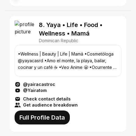
8. Yaya • Life • Food •
Wellness • Mamá
Dominican Republic
•Wellness | Beauty | Life | Mamá •Cosmetóloga
@yayacasrd •Amo el monte, la playa, bailar,
cocinar y un café ☕️ •Veo Anime 😬 •Ocurrente 🤡
•Isleña 🇩🇴
@yairacastroc
@Yairatom
Check contact details
Get audience breakdown
Full Profile Data