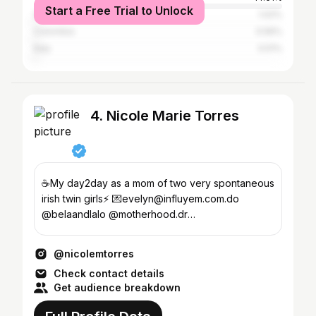
Start a Free Trial to Unlock
Spain
1.02%
Colombia
0.56%
Italy
0.51%
4. Nicole Marie Torres
☕️My day2day as a mom of two very spontaneous
irish twin girls⚡️ 💌evelyn@influyem.com.do
@belaandlalo @motherhood.dr
@twocraftymoms.dr @shop.filippa
@nicolemtorres
Check contact details
Get audience breakdown