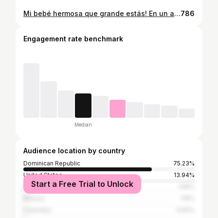
Mi bebé hermosa que grande estás! En un abrir y cerrar de ojos hoy cumples tu primer año. Gracias a dios por mandarnos una niña tan buena y dulce ❤️. Pido salud para ti y que sigas siendo tan feliz como hasta ahora. Gracias por enseñarnos el verdadero sentido de la vida. Te amamos papá y mamá 😘. 📷 por la super estrella @redboxstudio 🙌🏻 🎂 por abuela @milagroslopezrd
786
Engagement rate benchmark
Median
Audience location by country
Dominican Republic
75.23%
United States
13.94%
Start a Free Trial to Unlock
Spain
1.69%
Mexico
1.15%
Colombia
0.92%