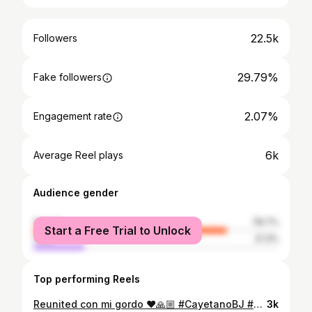
22.5k
Followers
29.79%
Fake followers
2.07%
Engagement rate
6k
Average Reel plays
Audience gender
female
78.7%
Start a Free Trial to Unlock
male
21.3%
Top performing Reels
Reunited con mi gordo ❤️🙏🏼 #CayetanoBJ #CelebratingLolo
3k