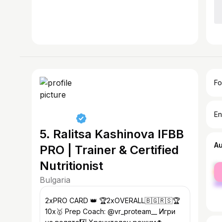
Fo
En
5. Ralitsa Kashinova IFBB
A
PRO | Trainer & Certified
Nutritionist
fe
ma
Bulgaria
2xPRO CARD 👑 🏆2xOVERALL🇧🇬🇷🇸🏆
10x🥇 Prep Coach: @vr_proteam__ Игри