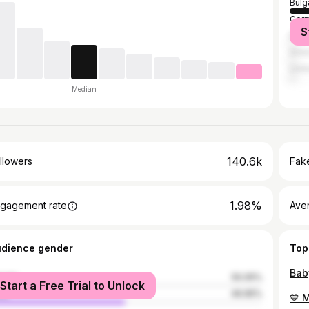
Bulg
Ger
S
Brazi
Gre
Unit
Median
140.6k
llowers
Fake
1.98%
gagement rate
Ave
udience gender
Top
male
50.05%
Start a Free Trial to Unlock
le
49.95%