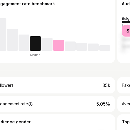
ngagement rate benchmark
Aud
Bulg
Unit
S
Unit
Ger
Spai
Median
35k
llowers
Fake
5.05%
gagement rate
Ave
udience gender
Top