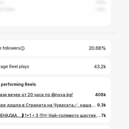
ia
1.94%
ed States
1.94%
20.68%
 followers
43.2k
rage Reel plays
 performing Reels
Тази вечер от 20 часа по @nova.bg!
408k
Добре дошла,в Страната на Чудесатa🪄, наша приказна Алиса💕 01.06.2025 г в 7:28 сутринта, на бял свят се появи най-голямото вълшебство в живота ни!🥹💝 От днес любовта ни е още по-силна и има смисъл, за всичко, което ни предстои от тук нататък в живота - ЗАЕДНО, вече трима🧑‍🧒‍🧒🩷 ОБИЧАМ ВИ!🫶 #baby #family #love
9.3k
ИЗНЕНАДАА…🤰1+1 = 3 🥹🫶 Най-голямото щастие в живота ни е на път, да стане реалност🔜 2025🧑‍🧑‍🧒 Смисълът на всичко, в една снимка - истинска любов и нейното бъдеще.♾️ Никога не сме се съмнявали, че заедно ще градим семейство, защото от ден едно знаехме, че тази любов ще прерастне в най-голямата сила, която ще ни движи напред и ще създаде бъдеще с ценности и истински неща в живота! Благодарна съм с цялото си сърце, че те имам в живота си @vgeorgiev__ и споделяме заедно пътя си, изпълнен с искрени чувства, които винаги са управлявали света ни!🌎 Обичам те! И все повече… И повече❤️ #babycomingsoon
7k