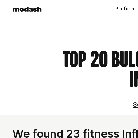
Platform
Top 20 Bul
I
S
We found 23 fitness Inf