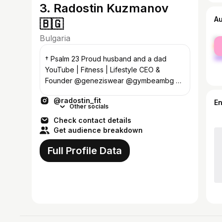
3. Radostin Kuzmanov
A
🇧🇬
Bulgaria
fe
ma
† Psalm 23 Proud husband and a dad
YouTube | Fitness | Lifestyle CEO &
Founder @geneziswear @gymbeambg 👉
kuzmanovi5 📩
@radostin_fit
radostinkuzmanovfit@gmail.com
E
Other socials
Check contact details
Get audience breakdown
Full Profile Data