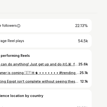
22.13%
 followers
54.5k
rage Reel plays
 performing Reels
You can do anything! Just get up and do it💪🏽, follow your dreams and make it happen📈💸! No matter what its cost it’s your life ⚠️ • • • • • • • #abs #muscle #instafit #gymlife #fitnessmodel#fitnessmotivation #fitnessaddict #cardio #bulgarian#exercise #weightloss #shredded #strong #fitness #gains#fitlife #fitness #nutrition #aesthetics #body #fitspiration#physique #getfit #dedication #motivation #muscles#aesthetics #nopainnogain #strength #fitsquad
25.6k
Summer is coming 🇮🇹☀️🌵 • • • • • • • #trending #viral #instagram #explorepage #explore #instagood #love #reels #fashion #fyp #trend #follow #like #photography #trendingreels #india #instadaily #tiktok #foryou #followforfollowback #likeforlikes #trendingnow #reelsinstagram #memes #style #photooftheday #viralpost #music #insta #viralvideos
25.1k
Visiting Egypt isn’t complete without seeing these incredible pyramids. • • • • • • • • • #abs #muscle #instafit #gymlife #fitnessmodel#fitnessmotivation #fitnessaddict #cardio #bulgarian#exercise #weightloss #shredded #strong #fitness #gains#fitlife #fitness #nutrition #aesthetics #body #fitspiration#physique #getfit #dedication #motivation #muscles#aesthetics #nopainnogain #strength #fitsquad
12.1k
ience location by country