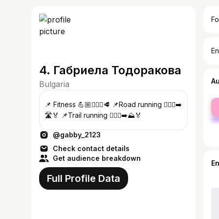
Fo
En
4. Габриела Тодоракова
A
Bulgaria
fe
📌 Fitness 💪🏼🏋🏻‍♀️🥩 📌Road running 🏃🏻‍♀️‍➡️
ma
🛣️🏅 📌Trail running 🏃🏻‍♀️‍➡️⛰️🏅
@gabby_2123
Check contact details
Get audience breakdown
E
Full Profile Data