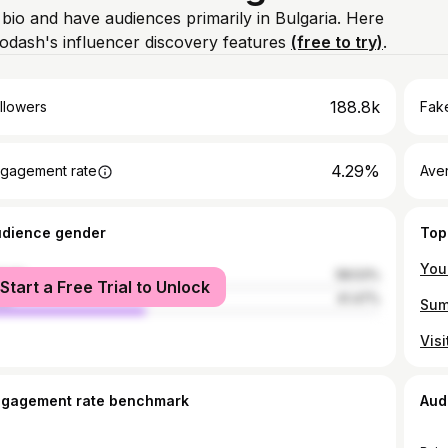
 bio and have audiences primarily in Bulgaria. Here
odash's influencer discovery features
(free to try)
.
188.8k
llowers
Fake
4.29%
gagement rate
Ave
udience gender
Top
male
58.53%
Start a Free Trial to Unlock
le
41.47%
ngagement rate benchmark
Aud