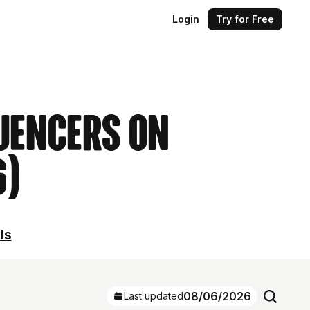
Login
Try for Free
luencers on
6)
ls
08/06/2026
Last updated