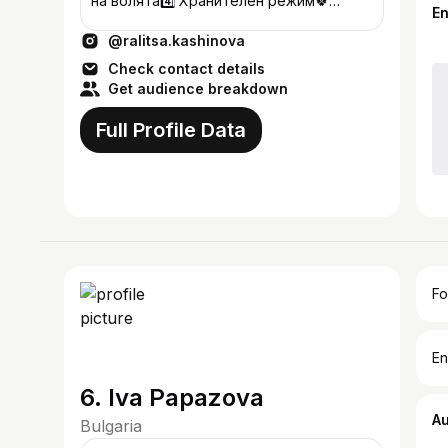
на волята4️⃣ Хранителен режим🍀
E
Тренировъчна програма 👩‍🎓х4
@ralitsa.kashinova
Certified Coach
Check contact details
Get audience breakdown
Full Profile Data
Fo
En
6. Iva Papazova
A
Bulgaria