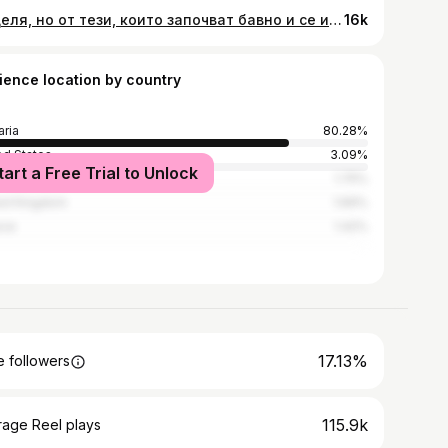
Неделя, но от тези, които започват бавно и се излежаваме. Честно? - няма нещо по-сладко от бебешкото събуждане! 🐣😍🫠 #babygirl #daughter #sundaymornings #sleepyheads
16k
ience location by country
aria
80.28%
ed States
3.09%
tart a Free Trial to Unlock
many
1.75%
ed Kingdom
1.69%
ece
1.42%
17.13%
 followers
115.9k
rage Reel plays