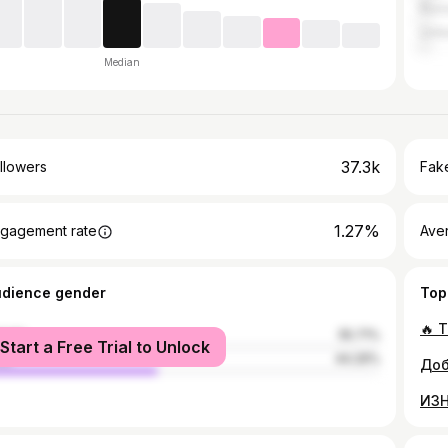
Russ
Unit
Median
37.3k
llowers
Fake
1.27%
gagement rate
Ave
udience gender
Top
🔥 
male
55.71%
Start a Free Trial to Unlock
le
44.29%