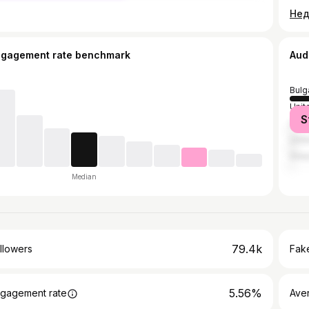
ngagement rate benchmark
Aud
Bulg
Unit
S
Ger
Unit
Gre
Median
79.4k
llowers
Fake
5.56%
gagement rate
Ave