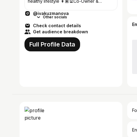
healthy lifestyle 👩🏽‍💻Co-Owner &
Creative Director: @geneziswear
@ivakuzmanova
Other socials
E
Check contact details
Get audience breakdown
Full Profile Data
Fo
En