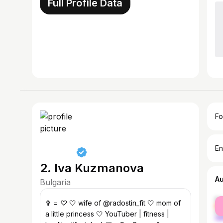
Full Profile Data
Fo
En
2. Iva Kuzmanova
A
Bulgaria
fe
✞ = ♡ 🤍 wife of @radostin_fit 🤍 mom of
ma
a little princess 🤍 YouTuber | fitness |