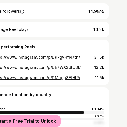
14.98%
 followers
14.2k
rage Reel plays
 performing Reels
ps://www.instagram.com/p/DK7gvHfN7tn/
31.5k
ps://www.instagram.com/p/DE7WX3dtUSl/
13.2k
ps://www.instagram.com/p/DMugpSEtHIP/
11.5k
ience location by country
aria
81.84%
many
3.87%
tart a Free Trial to Unlock
ed Kingdom
3.39%