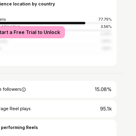
ience location by country
aria
77.75%
ed Kingdom
3.56%
tart a Free Trial to Unlock
ed States
2.09%
many
1.84%
n
1.56%
15.08%
 followers
95.1k
rage Reel plays
 performing Reels