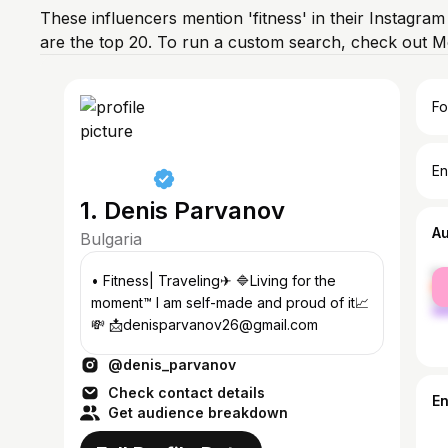
These influencers mention 'fitness' in their Instagram
are the top 20. To run a custom search, check out M
Fo
En
1. Denis Parvanov
A
Bulgaria
fe
• Fitness| Traveling✈ 🔷Living for the
ma
moment™ I am self-made and proud of it📈
💸 📩denisparvanov26@gmail.com
@denis_parvanov
Check contact details
E
Get audience breakdown