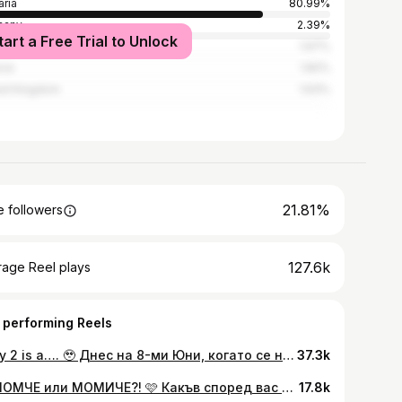
aria
80.99%
many
2.39%
tart a Free Trial to Unlock
l
1.97%
ece
1.82%
ed Kingdom
1.63%
21.81%
 followers
127.6k
rage Reel plays
 performing Reels
Baby 2 is a…. 🥹 Днес на 8-ми Юни, когато се навършват 5 години от нашата сватба, ви споделяме какъв е пола на нашето второ детенце. Не можем да сме по-благодарни и щастливи 🤍 #genderreveal #boyorgirl #baby2
37.3k
💙 МОМЧЕ или МОМИЧЕ?! 🩷 Какъв според вас е пола на бебе номер 2? 🥹🤫 На 08.06.26г - датата на нашата сватба, ще качим видео в нашия YouTube канал, с което ще ви споделим какъв е пола на нашето второ детенце! Избрахме да споделим изненадата с вас на тази дата, защото тогава ще отпразнуваме 5 години брак, цели 5 години семейство Кузманови 🤍🎉 Имайте още малко търпение.. uu нека видим колко от вас ще познаят! 😁👶🏼 #genderreveal #boyorgirl #family #love #babycomingsoon
17.8k