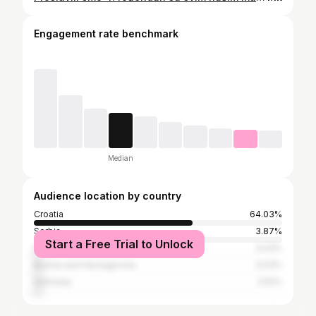
Engagement rate benchmark
Median
Audience location by country
Croatia
64.03%
Serbia
3.87%
Start a Free Trial to Unlock
United States
3.03%
Bosnia and Herzegovina
3.03%
Germany
2.52%