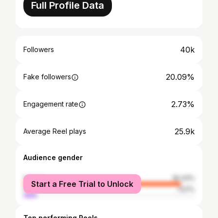
Full Profile Data
40k
Followers
20.09%
Fake followers
2.73%
Engagement rate
25.9k
Average Reel plays
Audience gender
female
92.43%
Start a Free Trial to Unlock
male
7.57%
Top performing Reels