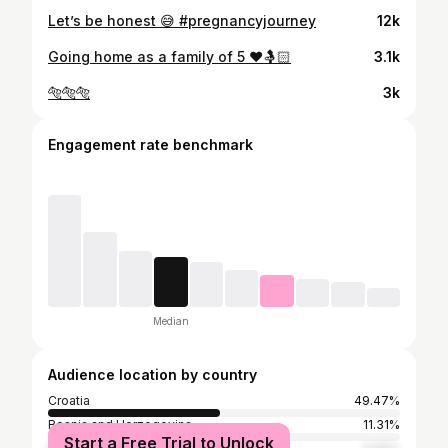
Let’s be honest 😅 #pregnancyjourney
12k
Going home as a family of 5 ❤️🤱🏻
3.1k
🐅🐅🐅
3k
Engagement rate benchmark
Median
Audience location by country
Croatia
49.47%
Bosnia and Herzegovina
11.31%
Start a Free Trial to Unlock