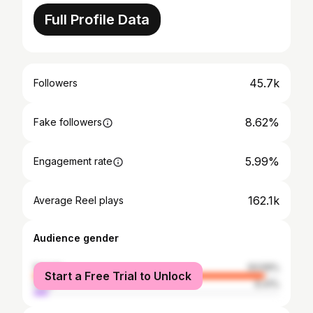
Full Profile Data
45.7k
Followers
8.62%
Fake followers
5.99%
Engagement rate
162.1k
Average Reel plays
Audience gender
female
93.59%
Start a Free Trial to Unlock
male
6.41%