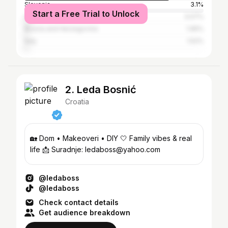
Slovenia
3.1%
Start a Free Trial to Unlock
Serbia
3.07%
Bosnia and Herzegovina
1.95%
Italy
1.52%
2. Leda Bosnić
Croatia
🏡 Dom • Makeoveri • DIY 🤍 Family vibes & real
life 📩 Suradnje: ledaboss@yahoo.com
@ledaboss
@ledaboss
Check contact details
Get audience breakdown