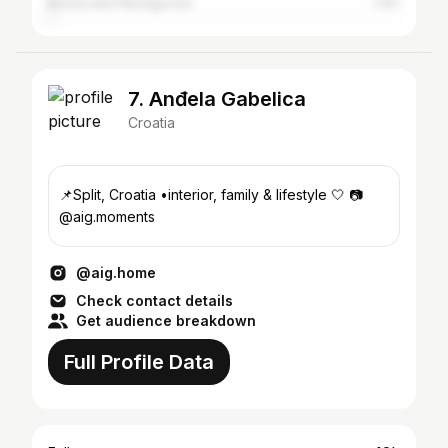
Bosnia and Herzegovina
1.4%
7. Anđela Gabelica
Croatia
📌Split, Croatia •interior, family & lifestyle 🤍 📷
@aig.moments
@aig.home
Check contact details
Get audience breakdown
Full Profile Data