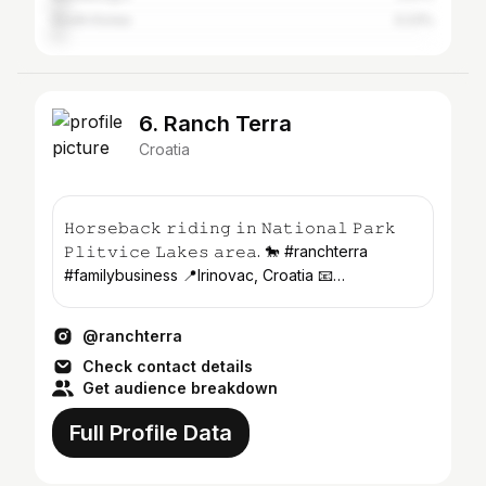
South Korea
3.23%
6. Ranch Terra
Croatia
𝙷𝚘𝚛𝚜𝚎𝚋𝚊𝚌𝚔 𝚛𝚒𝚍𝚒𝚗𝚐 𝚒𝚗 𝙽𝚊𝚝𝚒𝚘𝚗𝚊𝚕 𝙿𝚊𝚛𝚔
𝙿𝚕𝚒𝚝𝚟𝚒𝚌𝚎 𝙻𝚊𝚔𝚎𝚜 𝚊𝚛𝚎𝚊. 🐎 #ranchterra
#familybusiness 📍Irinovac, Croatia 📧
ranchterra156@gmail.com 🔹 ranch-terra.com
@ranchterra
Check contact details
Get audience breakdown
Full Profile Data