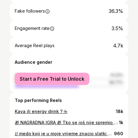
36.3%
Fake followers
3.5%
Engagement rate
4.7k
Average Reel plays
Audience gender
female
41.23%
Start a Free Trial to Unlock
male
58.77%
Top performing Reels
Kava ili energy drink ? ☕️
18k
🎁 NAGRADNA IGRA 🎁 Tko se još nije spremio za hladne maglovite dane, sad je prilika, mi smo se upravo opremili, a obzirom da vas nisam dugo darovala i za vas sam ovom prilikom u suradnji sa Hajdi pripremila jednu ovakvu zimsku vrecu .. A kako bi imali priliku osvojiti ju sve što trebate napraviti je : ✨ followati @hajdi.hr i @milageraa ✨ tagati jednu osobu u komentar (mozete ostaviti vise komentara, ali razlicite osobe) ✨ ukoliko zelite mozete sherati story Igramo se do 10.11. ✨ instagram ni na koji nacin nije povezan sa nagradnom igrom . #elodie #hajdi #nagradnaigra
1k
// medo koji je u moje vrijeme znacio slatki kornet i dvije kugle sladoleda, medo koji je znacio skolski sendvic od pola kile kruha sa parizerom i sirom, medo koji je znacio kila kruha i jos kusura, medo kojeg bi cesto trazila od dide pa kad mi kaze da nema sitnog ja trazim papirnatog (medu) i medo koji je nestao iste sekunde kada smo i mi odrasli .. ee sta si sve nekad kao klinac mogao sa medomm .. bas zato se sa medom i odjavljujem za ovu godinu, a i cinjenicom da 5 postaje 0,66 .. ja svog medu nedam, spremam ga za uspomenu, da pokažem Tari kad bude o ovome ucila iz povijesti .. 🫡 bok medo bio si dobar 🥺
960