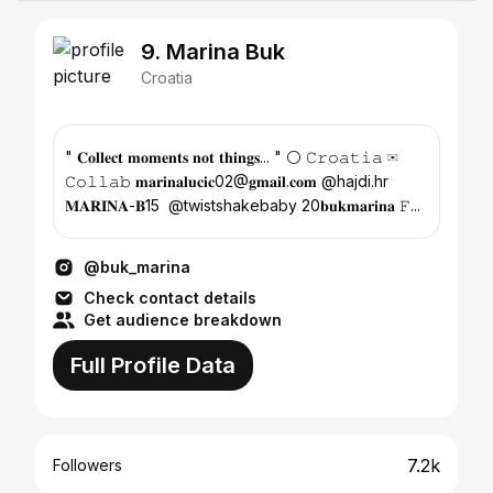
9. Marina Buk
Croatia
" 𝐂𝐨𝐥𝐥𝐞𝐜𝐭 𝐦𝐨𝐦𝐞𝐧𝐭𝐬 𝐧𝐨𝐭 𝐭𝐡𝐢𝐧𝐠𝐬... " ⚪ 𝙲𝚛𝚘𝚊𝚝𝚒𝚊 ✉
𝙲𝚘𝚕𝚕𝚊𝚋 𝐦𝐚𝐫𝐢𝐧𝐚𝐥𝐮𝐜𝐢𝐜02@𝐠𝐦𝐚𝐢𝐥.𝐜𝐨𝐦 @hajdi.hr
𝐌𝐀𝐑𝐈𝐍𝐀-𝐁15 @twistshakebaby 20𝐛𝐮𝐤𝐦𝐚𝐫𝐢𝐧𝐚 𝙵...
@buk_marina
Check contact details
Get audience breakdown
Full Profile Data
7.2k
Followers