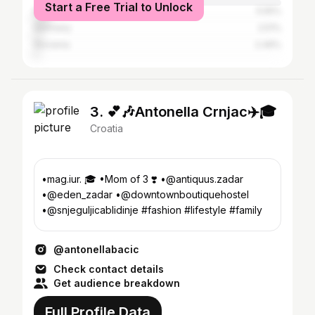
Start a Free Trial to Unlock
Bosnia and Herzegovina
5.55%
Germany
2.51%
Slovenia
2.49%
3. 💕🎶Antonella Crnjac✈️🎓
Croatia
•mag.iur. 🎓 •Mom of 3 ❣️ •@antiquus.zadar
•@eden_zadar •@downtownboutiquehostel
•@snjeguljicablidinje #fashion #lifestyle #family
@antonellabacic
Check contact details
Get audience breakdown
Full Profile Data