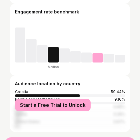
Engagement rate benchmark
Median
Audience location by country
Croatia
59.44%
Bosnia and Herzegovina
9.16%
Start a Free Trial to Unlock
Germany
6.85%
Serbia
5.26%
United States
3.67%