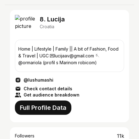
8. Lucija
Croatia
Home | Lifestyle | Family || A bit of Fashion, Food
& Travel | UGC 💌lucijaav@gmail.com 🪡
@ormariola (profil s Marinom robicom)
@lushumashi
Check contact details
Get audience breakdown
Full Profile Data
11k
Followers