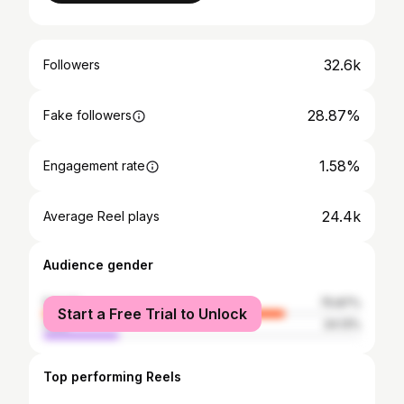
32.6k
Followers
28.87%
Fake followers
1.58%
Engagement rate
24.4k
Average Reel plays
Audience gender
female
75.87%
Start a Free Trial to Unlock
male
24.13%
Top performing Reels