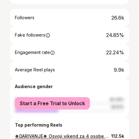
26.6k
Followers
24.85%
Fake followers
22.24%
Engagement rate
9.9k
Average Reel plays
Audience gender
female
60.39%
Start a Free Trial to Unlock
male
39.61%
Top performing Reels
🍀DARIVANJE🍀 Osvoji vikend za 4 osobe u luksuznoj vili u Opatiji s najljepšim panoramskim pogledom na Kvarner. Možeš birati koji vikend želiš u 10. mj. Kako sudjelovati u igri?! ✅ Zaprati @villa_tamara_opatija , @petra2404 , @bunoza_family ✅ Opali like i save na objavu ✅ Tagiraj u komentaru minimalno 3 osobe koje vodiš u vilu ✅ Podjeli objavu na svoj story Čujemo se za punih 7 dana (8.9.) kada ćemo putem aplikacije izvući sretnog dobitnika/cu. Do tada sretno svima🍀🍀
112.5k