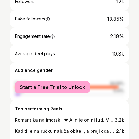
12k
Followers
13.85%
Fake followers
2.18%
Engagement rate
10.8k
Average Reel plays
Audience gender
female
94.59%
Start a Free Trial to Unlock
male
5.41%
Top performing Reels
Romantika na imotski. ❤️ Al nije on ni lud. Mi se proveli, a kući se vratili u plusu. 😁
3.2k
Kad ti je na ručku najuža obitelj, a broji cca 20 osoba, onda je za nas najbolji izbor teletina ispod peke/sača. To je jelo koje zapravo radimo i svako druge nedilje, kad smo mi iz kuće na zajedničkom ručku, samo u manjem broju. Svekrva je majstor za pripremu i začinjavanje, pa se ja tu ne mišam. Digod uletim u pomoć s pripremom priloga. A muž je na zadatku na kaminu u konobi. Jedva čekamo da i dole dovršimo kuhinju, tako da cijeli proces od početka seli dole. Kakav će to tek gušt biti. 😍 #dalmatinskapeka #ispodpeke #ispodsača #dalmatinskakuhinja #konoba #tradicionalnakuhinja #hrana #dalmatianfood #teletina #foodie
2.1k