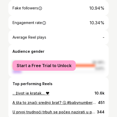
10.94%
Fake followers
10.34%
Engagement rate
-
Average Reel plays
Audience gender
female
90.39%
Start a Free Trial to Unlock
male
9.61%
Top performing Reels
.. život je kratak... ❤
10.6k
A šta to znači srednji brat? 🤔 #babynumber3ontheway
451
U prvoj trudnoći trbuh se počeo nazirati u petom mjesecu trudnoće, u drugoj u trećem, a u trećoj je od početka tu 😂 Napokon popuštaju mučnine koje me nisu ni ovaj puta zaobišle i onaj umor kad zaspiš u pola razgovora s nekim 😅 Sad slijedi jedan od najljepših perioda ❤️ #momoftwo #pregnancyphotoshoot #ourmiracle #babynumber3ontheway #happiness
344