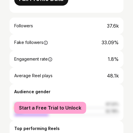
37.6k
Followers
33.09%
Fake followers
1.8%
Engagement rate
48.1k
Average Reel plays
Audience gender
female
67.22%
Start a Free Trial to Unlock
male
32.78%
Top performing Reels