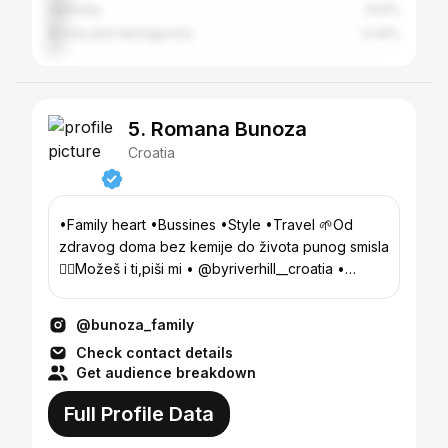
Germany
4.61%
Bosnia and Herzegovina
4.44%
5. Romana Bunoza
Croatia
•Family heart •Bussines •Style •Travel 🌱Od
zdravog doma bez kemije do života punog smisla
✍🏼Možeš i ti,piši mi • @byriverhill__croatia •
@larent_event
@bunoza_family
Check contact details
Get audience breakdown
Full Profile Data