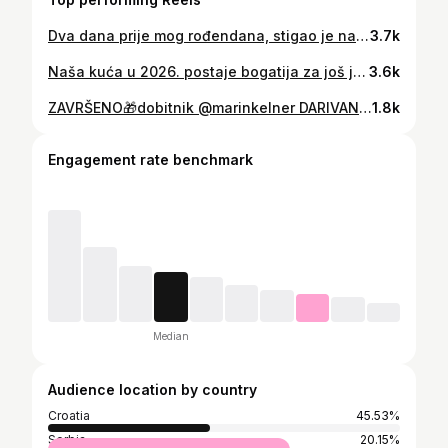
Dva dana prije mog rođendana, stigao je najveći poklon. 👶🏻 Naš Izak, čupavac od 4100g. 🤍 #newborn #baby
3.7k
Naša kuća u 2026. postaje bogatija za još jedno malo čudo.🤍 🧸 #babynumber2 #bigbrother #pregnancy #babycomingsoon
3.6k
ZAVRŠENO🎁dobitnik @marinkelner DARIVANJE 🎁 Osvoji parfemski set Marc Jacobs Daisy So Fresh koji sadrži toaletnu vodu, mlijeko za tijelo i putno pakiranje toaletne vode. 😍 Pravila za sudjelovanje: 👉🏻lajkaj objavu 👉🏻zaprati @ledaboss 👉🏻u komentar označi barem jednu osobu Dobitnika proglašavam 24.11. Sretno! 🤍
1.8k
Engagement rate benchmark
Median
Audience location by country
Croatia
45.53%
Serbia
20.15%