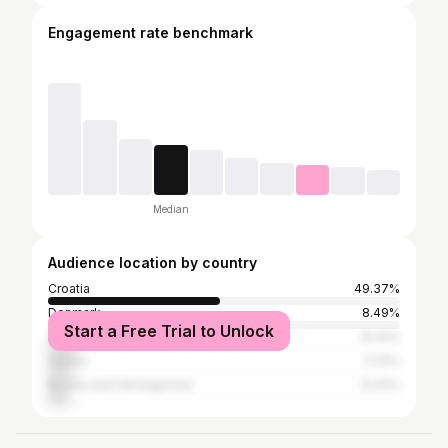
Engagement rate benchmark
Median
Audience location by country
Croatia
49.37%
Denmark
8.49%
Start a Free Trial to Unlock
Sweden
8.44%
Serbia
7.23%
Bosnia and Herzegovina
6.43%