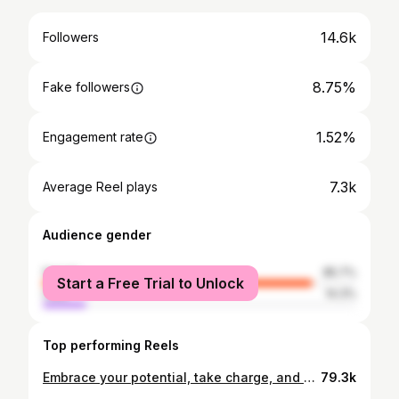
14.6k
Followers
8.75%
Fake followers
1.52%
Engagement rate
7.3k
Average Reel plays
Audience gender
female
85.7%
Start a Free Trial to Unlock
male
14.3%
Top performing Reels
Embrace your potential, take charge, and witness the magic unfold with us. 🌿💛 #ranchterra #wherehorsebackridingbecomeslove
79.3k