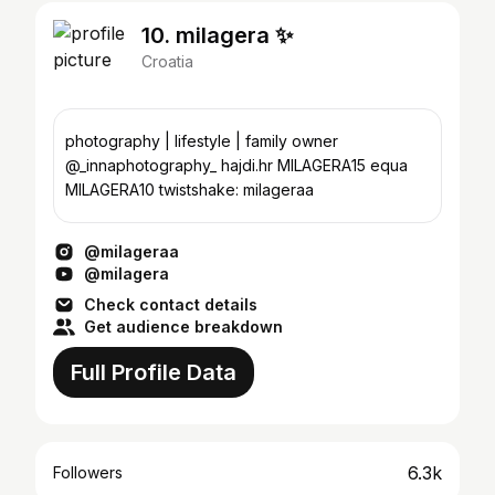
10. milagera ✨
Croatia
photography | lifestyle | family owner
@_innaphotography_ hajdi.hr MILAGERA15 equa
MILAGERA10 twistshake: milageraa
@milageraa
@milagera
Check contact details
Get audience breakdown
Full Profile Data
6.3k
Followers