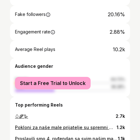
20.16%
Fake followers
2.88%
Engagement rate
10.2k
Average Reel plays
Audience gender
female
63.72%
Start a Free Trial to Unlock
male
36.28%
Top performing Reels
🥚🌾🪿
2.7k
Pokloni za naše male prijatelje su spremni 🎁🧸🛍️✨ Kao i uvijek, kod mene nikakvih posebnih tehnika, nije ni najurednije na svijetu, samo lijepi papiri i trakice - ovaj put kombinacija Zare home i Sage-a, a za svoje piliće sam naravno pripremila nešto drugo, ali još nemam ni poklone pa ću to zamatati tek za par dana 🙃 Za tips&tricks u vezi zamatanja poklona pogledajte lijepi, smirujući video kod @mess_of_sparkles 🥰
1.2k
Proslavili smo 4. rođendan sa svim našim malim i velikim dragim ljudima 🎉💜 Bilo nam je lijepo i sretni smo, ali veselimo se odmoru od slavlja i priprema za slavlje 😁
1.1k