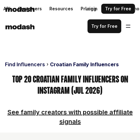
API
Customers
Resources
Pricing
Login
Request a demo
Try for Free
Try for Free
Find Influencers
Croatian Family Influencers
Top 20 Croatian Family Influencers on
Instagram (Jul 2026)
See family creators with possible affiliate
signals