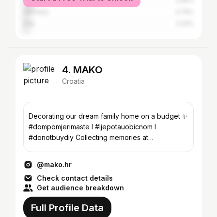
Serbia
5.65%
Germany
3.79%
Italy
3.23%
4. MAKO
Croatia
Decorating our dream family home on a budget ✨
#dompomjerimaste I #ljepotauobicnom I
#donotbuydiy Collecting memories at
@makoland.hr ⠀⠀⠀⠀⠀⠀⠀
@mako.hr
Check contact details
Get audience breakdown
Full Profile Data