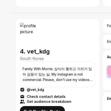
Fo
En
4. vet_kdg
A
South Korea
fe
Family With Morrie. 상식이 통하고 가치가 있
ma
어 감동이 있는 삶. My instagram is not
commercial. Please, don't use my videos
and photos. Just enjoy it and feel it.
@vet_kdg
Check contact details
E
Get audience breakdown