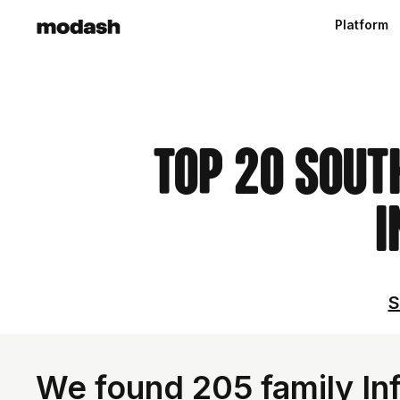
Platform
Top 20 Sout
I
S
We found 205 family Inf