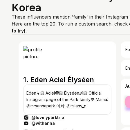
Korea
These influencers mention 'family' in their Instagram
Here are the top 20. To run a custom search, check 
to try)
.
Fo
En
1. Eden Aciel Élyséen
A
Eden👧🏻 Aciel🧒🏻 Élyséen👶🏻 Official
fe
Instagram page of the Park family💙 Mama:
ma
@mrsannapark 아빠: @milany_p
@lovelyparktrio
@withanna