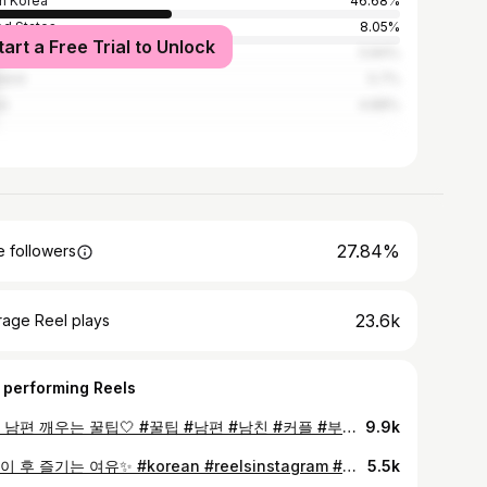
h Korea
46.68%
ed States
8.05%
tart a Free Trial to Unlock
nesia
5.84%
land
5.7%
an
4.88%
27.84%
 followers
23.6k
rage Reel plays
 performing Reels
자는 남편 깨우는 꿀팁🤍 #꿀팁 #남편 #남친 #커플 #부부일상 #reels #reelsinstagram
9.9k
물놀이 후 즐기는 여유✨ #korean #reelsinstagram #호캉스 #아들맘장점
5.5k