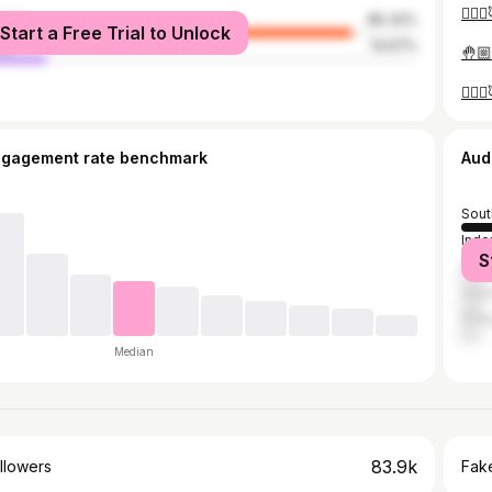
male
85.33%
Start a Free Trial to Unlock
le
14.67%
ngagement rate benchmark
Aud
Sout
Indo
S
Mala
Unit
Phil
Median
83.9k
llowers
Fake