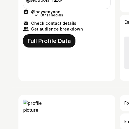
@seowoofam 🌊💦
@heyseoyoon
Other socials
E
Check contact details
Get audience breakdown
Full Profile Data
Fo
En