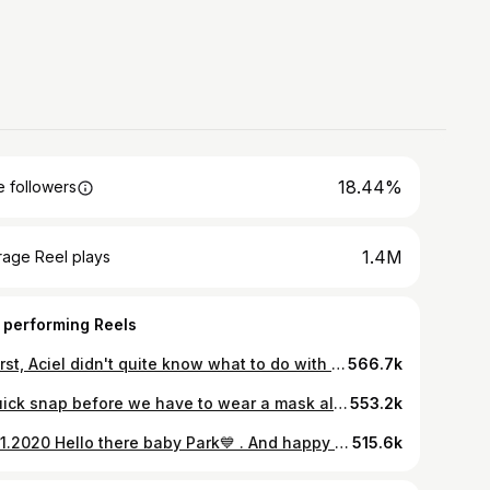
18.44%
 followers
1.4M
rage Reel plays
 performing Reels
At first, Aciel didn't quite know what to do with his little brother. He opted on looking at him from afar. But in the last few days he has been having his sweet moments with him. He gently tickles his belly, the same way he tickles Eden. Even gave him kisses on the chest♡ . A little extra on the second picture: Aciel likes to fist bump, so he does that as gently as you could imagine with baby É♡ . 🧒🏻🤜🏻🤛🏻👶🏻 . #EdenPark #이든 #박나은 #나은이 #ateEden #AcielPark #아시엘 #박건후 #건후 #kuyaAciel #É
566.7k
A quick snap before we have to wear a mask all day outside 😷! Keep staying cautious! We’re back home 💙 back with 아빠 💙 and hopefully we can start doing some things that we initially planned beginning of this year. 2020 is demanding a lot from all of us, but we can do this! And again a huge thank you to those in the medical field, to the volunteers, the first responders, and everyone who is keeping the world afloat! #EdenPark #이든 #박나은 #나은이 #AcielPark #아시엘 #박건후 #건후 #ÉlyseénPark #엘리세안 #박진우
553.2k
13.01.2020 Hello there baby Park💙 . And happy birthday @milany_p 💙
515.6k