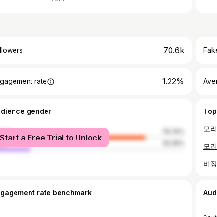
70.6k
llowers
Fake
1.22%
gagement rate
Ave
udience gender
Top
male
79.74%
Start a Free Trial to Unlock
le
20.26%
ngagement rate benchmark
Aud