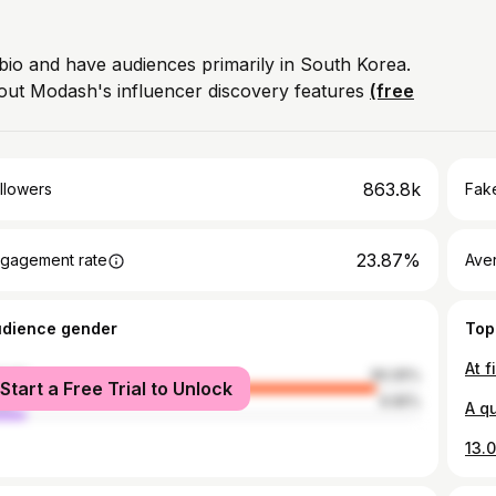
 bio and have audiences primarily in South Korea.
out Modash's influencer discovery features
(free
863.8k
llowers
Fake
23.87%
gagement rate
Ave
udience gender
Top
male
90.05%
Start a Free Trial to Unlock
le
9.95%