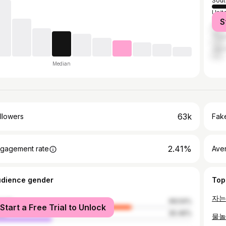
Sout
Unit
S
Indo
Thai
Jap
Median
63k
llowers
Fake
2.41%
gagement rate
Ave
udience gender
Top
male
69.54%
Start a Free Trial to Unlock
le
30.46%