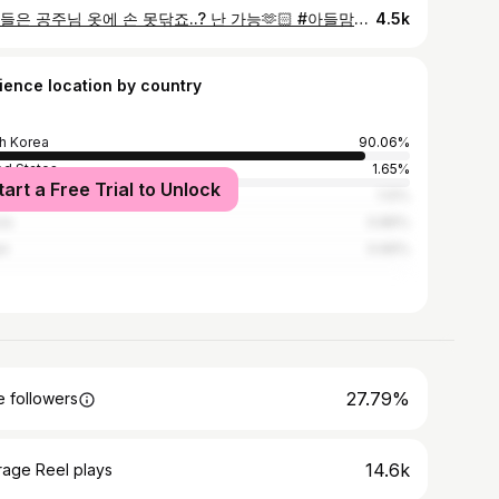
딸맘들은 공주님 옷에 손 못닦죠..? 난 가능🫶🏻 #아들맘장점 #딸맘 #아들맘 #육아일기 #koreanfamily
4.5k
ience location by country
h Korea
90.06%
ed States
1.65%
tart a Free Trial to Unlock
1.12%
ia
0.86%
an
0.66%
27.79%
 followers
14.6k
rage Reel plays