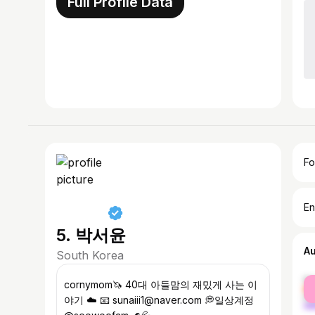
Full Profile Data
Fo
En
5. 박서윤
A
South Korea
fe
cornymom🦄 40대 아들맘의 재밌게 사는 이
ma
야기 ☁️ 📧 sunaiii1@naver.com 💭일상계정