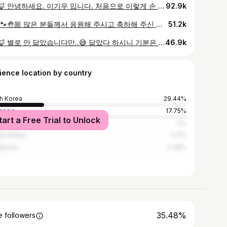
🙋🏻‍♂️🦊 안녕하세요. 이기우 입니다. 처음으로 이렇게 손 편지를 통해 인사를 드리게 되니 조금 어색하기도 설레기도 합니다. 하지만 오늘만큼은 저의 진심을 담아 짤막한 소식을 직접 전해드리고 싶습니다.^^ 수년 전 저에게 큰 울림을 주는 지혜롭고 정의로운 사람을 만나게 되었습니다. 나눔에 인색하지 않고 베푸는 보람을 찾을 줄 아는 사람입니다. 약자를 마주하면 스스럼없이 손을 내미는 따뜻함이 있고 잘 살기보다 바르게 살고자 하는 강단이 있는 사람입니다. 서로 존중하고 서로의 배울 점들을 찾아 함께 걷다 보니 앞으로의 인생을 이 사람과 함께 걷고 싶다는 확신을 갖게 되었고 저에게 더 큰 삶의 목표를 갖게 해준 이 사람과 함께 가정을 이뤄보려 합니다. 저희가 행복한 모습으로 세상에 조금이나마 보탬이 될 수 있는 가정을 이룰수 있도록 많은 격려와 응원 부탁 드립니다^^ 저는 늘 그랬듯 여러분들의 관심과 응원에 감사하며 더 성장한 모습으로 보답해 나가도록 하겠습니다. 이어지는 무더위와 비 소식이지만 항상 건강히 그리고 행복한 여름 보내세요 다시 한번 감사드립니다^^ 2022. 여름 . 이기우 올림. #기우리장가가다 #감사합니다 #행복하게잘살게요
92.9k
🤚🏼🐾🤚🏼 많은 분들께서 응원해 주시고 축하해 주신 덕분에 여름을 간직한 화창한 제주의 가을 하늘 아래서 가족으로 첫걸음을 잘 떼게 되었습니다. 다시 한번 감사드리고 더 행복하게 건강하게 아낌 없이 사랑하고, 주저 없이 먼저 양보해 가며 잘 살도록 하겠습니다. 환절기에 미세먼지까지 겹쳤네요..:( 항상 건강 잘 챙기시고요~ 즐거운 주말 보내세요!! 감사합니다!! 우리 삼총사 행복길로 가즈아! 🏃🏻‍♀️🏃🏻‍♂️🐕 #감사합니다 #행복하게잘살게요 #환장의복식조에서환상의삼총사로 #손모아화이팅 #대동단결
51.2k
🙋🏻‍♂️🦊 별로 안 닮았습니다만..😅 닮았다 하시니 기분은 좋네요~ 편안한 밤 되세요!! 서울 출동 준비 완료 후 출발전 찰콱! #기우리 #시고르테디 #가족 #브로맨스 #사지마세요입양하세요 #adoptdontshop #oneandonly
46.9k
ience location by country
h Korea
29.44%
nesia
17.75%
tart a Free Trial to Unlock
ysia
5%
ed States
4.7%
ippines
4.38%
35.48%
 followers