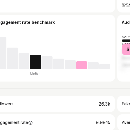
ngagement rate benchmark
Aud
Sout
Unit
S
India
Russ
Jap
Median
26.3k
llowers
Fake
9.99%
gagement rate
Ave