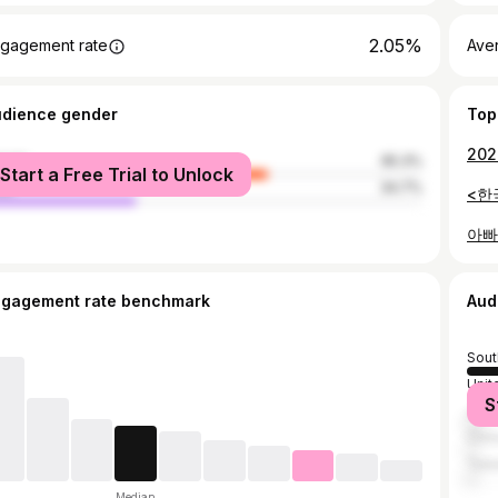
2.05%
gagement rate
Ave
udience gender
Top
male
65.3%
Start a Free Trial to Unlock
le
34.7%
ngagement rate benchmark
Aud
Sout
Unit
S
Jap
Chin
Taiw
Median