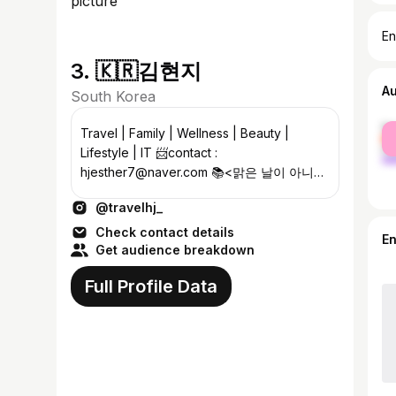
En
3. 🇰🇷김현지
A
South Korea
fe
Travel | Family | Wellness | Beauty |
ma
Lifestyle | IT 📨contact :
hjesther7@naver.com 📚<맑은 날이 아니어
서 오히려 좋아>저자
@travelhj_
Check contact details
E
Get audience breakdown
Full Profile Data