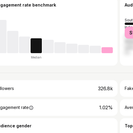
ngagement rate benchmark
Aud
Sout
Indo
S
Phil
Mala
Unit
Median
326.8k
llowers
Fake
1.02%
gagement rate
Ave
udience gender
Top