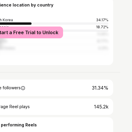
ience location by country
h Korea
34.17%
nesia
18.72%
tart a Free Trial to Unlock
ippine Continental Shelf
11.05%
ysia
8.77%
ed States
4.31%
31.34%
 followers
145.2k
rage Reel plays
 performing Reels