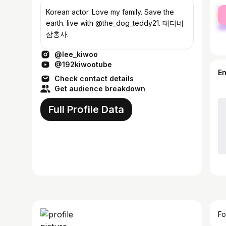
fe
Korean actor. Love my family. Save the
ma
earth. live with @the_dog_teddy21. 테디네
삼총사.
@lee_kiwoo
@192kiwootube
E
Check contact details
Get audience breakdown
Full Profile Data
Fo